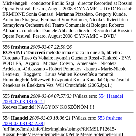
Michelangeli - conductor Emilio Sagi - director Recorded at Rossini
Opera Festival, Pesaro, August 2008 /DYNAMIC – DVD/ Rossini:
ERMIONE Sonia Ganassi, Marianna Pizzolato, Gregory Kunde,
Antonino Siragusa, Ferdinand Von Bothmer, Nicola Ulivieri Irina
Samoylova Orchestra del Teatro Comunale di Bologna Roberto
Abbado - conductor Daniele Abbado - director Recorded at Rossini
Opera Festival, Pesaro, August 2008 /DYNAMIC – DVD/
556
frushena
2009-03-07 22:50:26
ROSSINI : Tancredi
melodramma eroico in due atti, libretto :
Torquato Tasso és Voltaire nyomán Gaetano Rossi -Tankréd - EVA
PODLES, -Argirio - Michael Colvin, -Amenaide - Nicoleta
Ardelean, -Orbazzano - Robert Pomokov, -Isaura - Marie-Nicole
Lemieux, -Roggiero - Laura Wahlen Közvetítés a torontói
Hummingbrid Művészeti Központot Km. a Kanadai Operatársulat
Zenekara és Énekkara Vez. Will Crutchfield (2005.ápr.1.)
555
frushena
2009-03-04 07:57:33
[Válasz erre:
554 Haandel
2009-03-03 18:06:21
]
Kedves Haendel! NAGYON KÖSZÖNÖM !!!
554
Haandel
2009-03-03 18:06:21
[Válasz erre:
553 frushena
2009-03-03 08:52:38
]
[url]http://imslp.info/files/imglnks/usimg/f/fd/IMSLP12615-
RossiniPetiteMesseSolennelle.pdf;Petite Messe Solennelle[/url]