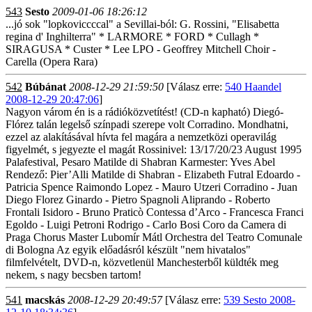
543
Sesto
2009-01-06 18:26:12
...jó sok "lopkoviccccal" a Sevillai-ból: G. Rossini, "Elisabetta
regina d' Inghilterra" * LARMORE * FORD * Cullagh *
SIRAGUSA * Custer * Lee LPO - Geoffrey Mitchell Choir -
Carella (Opera Rara)
542
Búbánat
2008-12-29 21:59:50
[Válasz erre:
540 Haandel
2008-12-29 20:47:06
]
Nagyon várom én is a rádióközvetítést! (CD-n kapható) Diegó-
Flórez talán legelső színpadi szerepe volt Corradino. Mondhatni,
ezzel az alakításával hívta fel magára a nemzetközi operavilág
figyelmét, s jegyezte el magát Rossinivel: 13/17/20/23 August 1995
Palafestival, Pesaro Matilde di Shabran Karmester: Yves Abel
Rendező: Pier’Alli Matilde di Shabran - Elizabeth Futral Edoardo -
Patricia Spence Raimondo Lopez - Mauro Utzeri Corradino - Juan
Diego Florez Ginardo - Pietro Spagnoli Aliprando - Roberto
Frontali Isidoro - Bruno Praticò Contessa d’Arco - Francesca Franci
Egoldo - Luigi Petroni Rodrigo - Carlo Bosi Coro da Camera di
Praga Chorus Master Lubomír Mátl Orchestra del Teatro Comunale
di Bologna Az egyik előadásról készült "nem hivatalos"
filmfelvételt, DVD-n, közvetlenül Manchesterből küldték meg
nekem, s nagy becsben tartom!
541
macskás
2008-12-29 20:49:57
[Válasz erre:
539 Sesto 2008-