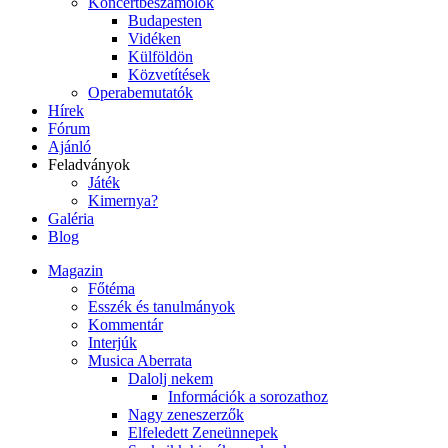
Koncertbeszámolók
Budapesten
Vidéken
Külföldön
Közvetítések
Operabemutatók
Hírek
Fórum
Ajánló
Feladványok
Játék
Kimernya?
Galéria
Blog
Magazin
Főtéma
Esszék és tanulmányok
Kommentár
Interjúk
Musica Aberrata
Dalolj nekem
Információk a sorozathoz
Nagy zeneszerzők
Elfeledett Zeneünnepek