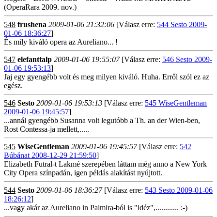
(OperaRara 2009. nov.)
548
frushena
2009-01-06 21:32:06
[Válasz erre:
544 Sesto 2009-
01-06 18:36:27
]
És mily kiváló opera az Aureliano... !
547
elefanttalp
2009-01-06 19:55:07
[Válasz erre:
546 Sesto 2009-
01-06 19:53:13
]
Jaj egy gyengébb volt és meg milyen kiváló. Huha. Erről szól ez az
egész.
546
Sesto
2009-01-06 19:53:13
[Válasz erre:
545 WiseGentleman
2009-01-06 19:45:57
]
...annál gyengébb Susanna volt legutóbb a Th. an der Wien-ben,
Rost Contessa-ja mellett,.....
545
WiseGentleman
2009-01-06 19:45:57
[Válasz erre:
542
Búbánat 2008-12-29 21:59:50
]
Elizabeth Futral-t Lakmé szerepében láttam még anno a New York
City Opera színpadán, igen példás alakítást nyújtott.
544
Sesto
2009-01-06 18:36:27
[Válasz erre:
543 Sesto 2009-01-06
18:26:12
]
...vagy akár az Aureliano in Palmira-ból is "idéz",............ :-)