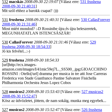
532
macskás
2008-09-30 22:19:07
[Válasz erre:
531 frushena
2008-09-30 21:40:31
]
Mit szól ehhez a barokk csapat? :)))
531
frushena
2008-09-30 21:40:31
[Válasz erre:
530 CallasForever
2008-09-30 21:31:46
]
Most miért mondod? :-D Rossinibe újra és újra beleszeretek,
MEGUNHATATLAN ISTENCSÁSZÁR!
530
CallasForever
2008-09-30 21:31:46
[Válasz erre:
529
frushena 2008-09-30 18:54:33
]
Jó kis felvétel...:-)
529
frushena
2008-09-30 18:54:33
[url]http://ecx.images-
amazon.com/images/I/41mic59ej7L._SS500_.jpg;GIOACCHINO
ROSSINI : Otello[/url] dramma per musica in tre atti Jose Carreras
Frederica von Stade Gianfranco Pastine Salvatore Fisichella
Philharmonia Orchestra Jesus Lopez Cobos
528
musicus2
2008-09-30 15:53:43
[Válasz erre:
527 musicus2
2008-09-30 15:52:47
]
Kösz az üdvözletet, jöttem, de nam sokáig, munka meg egyebek...
527
musicus2
2008-09-30 15:52:47
[Válasz erre:
526 frushena