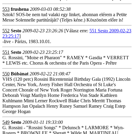
553
frushena
2009-03-03 08:52:38
Sztok! SOS-be nem tud valaki egy linket, ahonnan elérem a Petite
Messe Solennelle partitúráját? (Teljes kéne.) Köszönöm előre is!
552
Sesto
2009-02-23 23:26:26
[Válasz erre:
551 Sesto 2009-02-23
23:25:17
]
-live - Párizs, 1983.10.01.
551
Sesto
2009-02-23 23:25:17
G. Rossini, "Moise et Pharaon" * RAMEY * Gasdia * VERRETT
* LEWIS etc. Chorus & orchestra of the Paris Opera - Prêtre
550
Búbánat
2009-02-22 21:08:47
VHS (120 perc) Rossini Bicentennial Birthday Gala (1992) Lincoln
Center, New York, Avery Fisher Hall Orchestra of St Luke's
Concert Chorale of New York Roger Norrington Maria Fortuna
Deborah Voigt Marilyn Horne Frederica Von Stade Kathleen
Kuhlmann Mimi Lerner Rockwell Blake Chris Merritt Thomas
Hampson Jan Opalach Henry Runey Samuel Ramey Craig Estep
George Hogan
549
Sesto
2009-01-11 19:33:00
G. Rossini - "Rossini Songs" * Delunsch * LARMORE * Wyn-
Rogers * BROWNLEE * Sheratt * Wilde M. MARTINEAU