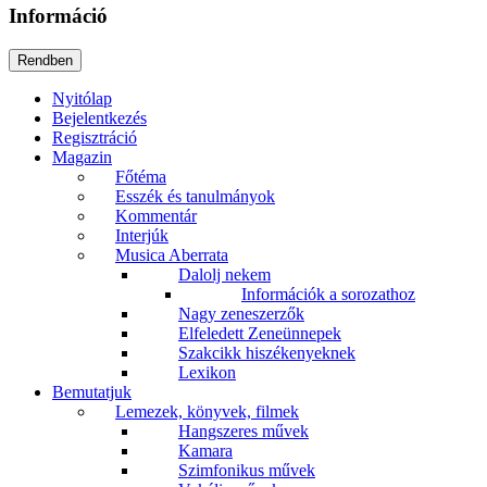
Információ
Nyitólap
Bejelentkezés
Regisztráció
Magazin
Főtéma
Esszék és tanulmányok
Kommentár
Interjúk
Musica Aberrata
Dalolj nekem
Információk a sorozathoz
Nagy zeneszerzők
Elfeledett Zeneünnepek
Szakcikk hiszékenyeknek
Lexikon
Bemutatjuk
Lemezek, könyvek, filmek
Hangszeres művek
Kamara
Szimfonikus művek