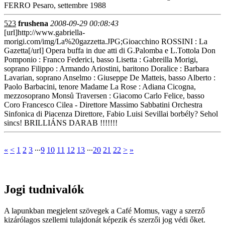
FERRO Pesaro, settembre 1988
523
frushena
2008-09-29 00:08:43
[url]http://www.gabriella-
morigi.com/img/La%20gazzetta.JPG;Gioacchino ROSSINI : La
Gazetta[/url] Opera buffa in due atti di G.Palomba e L.Tottola Don
Pomponio : Franco Federici, basso Lisetta : Gabreilla Morigi,
soprano Filippo : Armando Ariostini, baritono Doralice : Barbara
Lavarian, soprano Anselmo : Giuseppe De Matteis, basso Alberto :
Paolo Barbacini, tenore Madame La Rose : Adiana Cicogna,
mezzosoprano Monsů Traversen : Giacomo Carlo Felice, basso
Coro Francesco Cilea - Direttore Massimo Sabbatini Orchestra
Sinfonica di Piacenza Direttore, Fabio Luisi Sevillai borbély? Sehol
sincs! BRILLIÁNS DARAB !!!!!!!
«
<
1
2
3
∙∙∙
9
10
11
12
13
∙∙∙
20
21
22
>
»
Jogi tudnivalók
A lapunkban megjelent szövegek a Café Momus, vagy a szerző
kizárólagos szellemi tulajdonát képezik és szerzői jog védi őket.