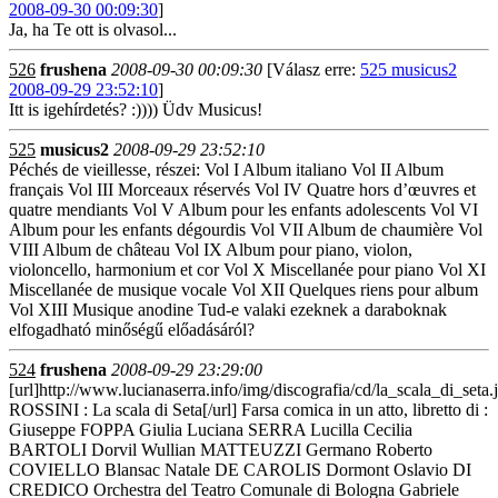
2008-09-30 00:09:30
]
Ja, ha Te ott is olvasol...
526
frushena
2008-09-30 00:09:30
[Válasz erre:
525 musicus2
2008-09-29 23:52:10
]
Itt is igehírdetés? :)))) Üdv Musicus!
525
musicus2
2008-09-29 23:52:10
Péchés de vieillesse, részei: Vol I Album italiano Vol II Album
français Vol III Morceaux réservés Vol IV Quatre hors d’œuvres et
quatre mendiants Vol V Album pour les enfants adolescents Vol VI
Album pour les enfants dégourdis Vol VII Album de chaumière Vol
VIII Album de château Vol IX Album pour piano, violon,
violoncello, harmonium et cor Vol X Miscellanée pour piano Vol XI
Miscellanée de musique vocale Vol XII Quelques riens pour album
Vol XIII Musique anodine Tud-e valaki ezeknek a daraboknak
elfogadható minőségű előadásáról?
524
frushena
2008-09-29 23:29:00
[url]http://www.lucianaserra.info/img/discografia/cd/la_scala_di_
ROSSINI : La scala di Seta[/url] Farsa comica in un atto, libretto di :
Giuseppe FOPPA Giulia Luciana SERRA Lucilla Cecilia
BARTOLI Dorvil Wullian MATTEUZZI Germano Roberto
COVIELLO Blansac Natale DE CAROLIS Dormont Oslavio DI
CREDICO Orchestra del Teatro Comunale di Bologna Gabriele