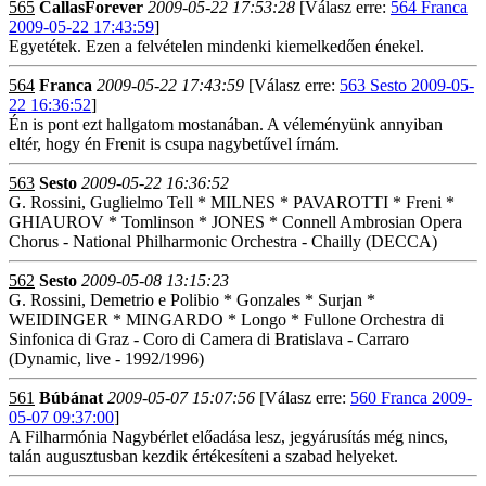
565
CallasForever
2009-05-22 17:53:28
[Válasz erre:
564 Franca
2009-05-22 17:43:59
]
Egyetétek. Ezen a felvételen mindenki kiemelkedően énekel.
564
Franca
2009-05-22 17:43:59
[Válasz erre:
563 Sesto 2009-05-
22 16:36:52
]
Én is pont ezt hallgatom mostanában. A véleményünk annyiban
eltér, hogy én Frenit is csupa nagybetűvel írnám.
563
Sesto
2009-05-22 16:36:52
G. Rossini, Guglielmo Tell * MILNES * PAVAROTTI * Freni *
GHIAUROV * Tomlinson * JONES * Connell Ambrosian Opera
Chorus - National Philharmonic Orchestra - Chailly (DECCA)
562
Sesto
2009-05-08 13:15:23
G. Rossini, Demetrio e Polibio * Gonzales * Surjan *
WEIDINGER * MINGARDO * Longo * Fullone Orchestra di
Sinfonica di Graz - Coro di Camera di Bratislava - Carraro
(Dynamic, live - 1992/1996)
561
Búbánat
2009-05-07 15:07:56
[Válasz erre:
560 Franca 2009-
05-07 09:37:00
]
A Filharmónia Nagybérlet előadása lesz, jegyárusítás még nincs,
talán augusztusban kezdik értékesíteni a szabad helyeket.