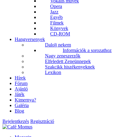
Vokális művek
Opera
Jazz
Egyéb
Filmek
Könyvek
CD-ROM
Hangversenyek
Dalolj nekem
Információk a sorozathoz
Nagy zeneszerzők
Elfeledett Zeneünnepek
Szakcikk hiszékenyeknek
Lexikon
Hírek
Fórum
Ajánló
Játék
Kimernya?
Galéria
Blog
Bejelentkezés
Regisztráció