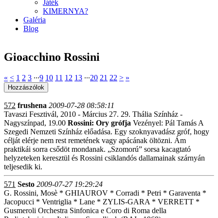
Játék
KIMERNYA?
Galéria
Blog
Gioacchino Rossini
«
<
1
2
3
∙∙∙
9
10
11
12
13
∙∙∙
20
21
22
>
»
572
frushena
2009-07-28 08:58:11
Tavaszi Fesztivál, 2010 - Március 27. 29. Thália Színház -
Nagyszínpad, 19.00
Rossini: Ory grófja
Vezényel: Pál Tamás A
Szegedi Nemzeti Színház előadása. Egy szoknyavadász gróf, hogy
célját elérje nem rest remetének vagy apácának öltözni. Ám
praktikái sorra csődöt mondanak. „Szomorú” sorsa kacagtató
helyzeteken keresztül és Rossini csiklandós dallamainak szárnyán
teljesedik ki.
571
Sesto
2009-07-27 19:29:24
G. Rossini, Mosè * GHIAUROV * Corradi * Petri * Garaventa *
Jacopucci * Ventriglia * Lane * ZYLIS-GARA * VERRETT *
Gusmeroli Orchestra Sinfonica e Coro di Roma della