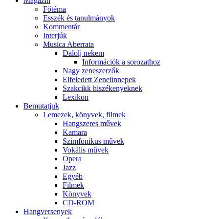
Magazin
Főtéma
Esszék és tanulmányok
Kommentár
Interjúk
Musica Aberrata
Dalolj nekem
Információk a sorozathoz
Nagy zeneszerzők
Elfeledett Zeneünnepek
Szakcikk hiszékenyeknek
Lexikon
Bemutatjuk
Lemezek, könyvek, filmek
Hangszeres művek
Kamara
Szimfonikus művek
Vokális művek
Opera
Jazz
Egyéb
Filmek
Könyvek
CD-ROM
Hangversenyek