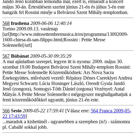
Jandó Jenő korábban lemondta már, ezért is, elmaradt a koncert
május 30-án. Értesülésem szerint június 21-én és július 5-én este
hangzik fel Rossini miséje a Belvárosi Szent Mihály-templomban.
568
frushena
2009-06-06 12:40:14
Torino 2009.09.13. vasárnap
[url]http://www.mitosettembremusica.it/en/programma/13092009-
1600-chiesa-di-san-filippo.html;Rossini : Petite Messe
Solennelle[/url]
567
Búbánat
2009-05-30 09:35:29
A mai ajánlatban szerepel, legyen itt is nyoma: 2009. május 30.
szombat 19.00 Budapest Belvárosi Szent Mihály-templom Rossini:
Petite Messe Solennelle Közreműködnek: Ars Nova Sacra
Énekegyüttes, művészeti vezető: Répássy Dénes Csereklyei Andrea
Megyesi Schwartz Lúcia Honinger László, Orendt Gyula Jandó
Jenő (zongora), Somogyi-Tóth Dániel (orgona) Vezényel: Antal
Mátyás A Petite Messe Solennelle-t mégegyszer meghallgathatjuk a
fenti közreműködőkkel ugyanitt, június 21-én este.
566
Sesto
2009-05-22 17:59:41
[Válasz erre:
564 Franca 2009-05-
22 17:43:59
]
...maradok a kisbetünél - ugyanebben a szerepben (is!) - számomra
pl. Caballé sokkal jobb.