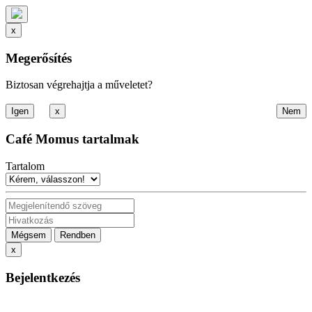
x
Megerősítés
Biztosan végrehajtja a műveletet?
x
Café Momus tartalmak
Tartalom
Mégsem
Rendben
x
Bejelentkezés