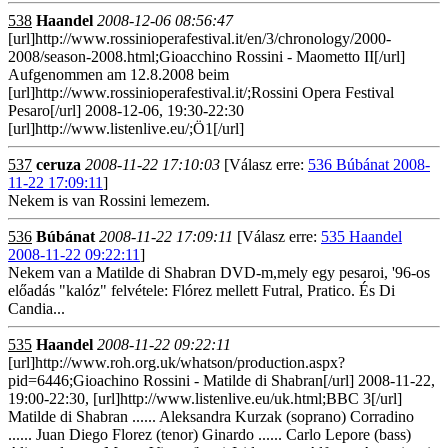
538
Haandel
2008-12-06 08:56:47
[url]http://www.rossinioperafestival.it/en/3/chronology/2000-
2008/season-2008.html;Gioacchino Rossini - Maometto II[/url]
Aufgenommen am 12.8.2008 beim
[url]http://www.rossinioperafestival.it/;Rossini Opera Festival
Pesaro[/url] 2008-12-06, 19:30-22:30
[url]http://www.listenlive.eu/;Ö1[/url]
537
ceruza
2008-11-22 17:10:03
[Válasz erre:
536 Búbánat 2008-
11-22 17:09:11
]
Nekem is van Rossini lemezem.
536
Búbánat
2008-11-22 17:09:11
[Válasz erre:
535 Haandel
2008-11-22 09:22:11
]
Nekem van a Matilde di Shabran DVD-m,mely egy pesaroi, '96-os
előadás "kalóz" felvétele: Flórez mellett Futral, Pratico. És Di
Candia...
535
Haandel
2008-11-22 09:22:11
[url]http://www.roh.org.uk/whatson/production.aspx?
pid=6446;Gioachino Rossini - Matilde di Shabran[/url] 2008-11-22,
19:00-22:30, [url]http://www.listenlive.eu/uk.html;BBC 3[/url]
Matilde di Shabran ...... Aleksandra Kurzak (soprano) Corradino
...... Juan Diego Florez (tenor) Ginardo ...... Carlo Lepore (bass)