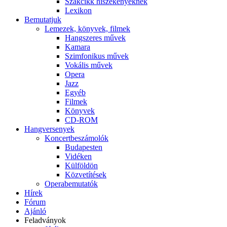
Szakcikk hiszékenyeknek
Lexikon
Bemutatjuk
Lemezek, könyvek, filmek
Hangszeres művek
Kamara
Szimfonikus művek
Vokális művek
Opera
Jazz
Egyéb
Filmek
Könyvek
CD-ROM
Hangversenyek
Koncertbeszámolók
Budapesten
Vidéken
Külföldön
Közvetítések
Operabemutatók
Hírek
Fórum
Ajánló
Feladványok