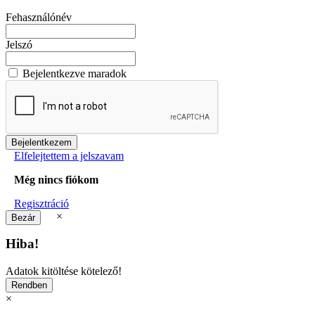
Fehasználónév
Jelszó
Bejelentkezve maradok
Elfelejtettem a jelszavam
Még nincs fiókom
Regisztráció
×
Hiba!
Adatok kitöltése kötelező!
×