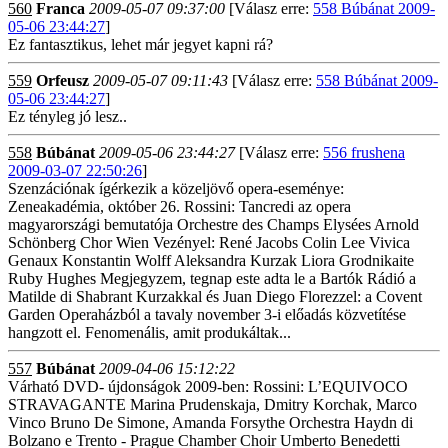
560
Franca
2009-05-07 09:37:00
[Válasz erre:
558 Búbánat 2009-
05-06 23:44:27
]
Ez fantasztikus, lehet már jegyet kapni rá?
559
Orfeusz
2009-05-07 09:11:43
[Válasz erre:
558 Búbánat 2009-
05-06 23:44:27
]
Ez tényleg jó lesz..
558
Búbánat
2009-05-06 23:44:27
[Válasz erre:
556 frushena
2009-03-07 22:50:26
]
Szenzációnak ígérkezik a közeljövő opera-eseménye:
Zeneakadémia, október 26. Rossini: Tancredi az opera
magyarországi bemutatója Orchestre des Champs Elysées Arnold
Schönberg Chor Wien Vezényel: René Jacobs Colin Lee Vivica
Genaux Konstantin Wolff Aleksandra Kurzak Liora Grodnikaite
Ruby Hughes Megjegyzem, tegnap este adta le a Bartók Rádió a
Matilde di Shabrant Kurzakkal és Juan Diego Florezzel: a Covent
Garden Operaházból a tavaly november 3-i előadás közvetítése
hangzott el. Fenomenális, amit produkáltak...
557
Búbánat
2009-04-06 15:12:22
Várható DVD- újdonságok 2009-ben: Rossini: L’EQUIVOCO
STRAVAGANTE Marina Prudenskaja, Dmitry Korchak, Marco
Vinco Bruno De Simone, Amanda Forsythe Orchestra Haydn di
Bolzano e Trento - Prague Chamber Choir Umberto Benedetti