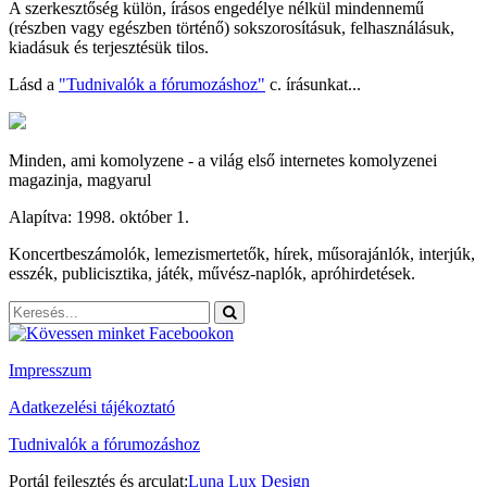
A szerkesztőség külön, írásos engedélye nélkül mindennemű
(részben vagy egészben történő) sokszorosításuk, felhasználásuk,
kiadásuk és terjesztésük tilos.
Lásd a
"Tudnivalók a fórumozáshoz"
c. írásunkat...
Minden, ami komolyzene - a világ első internetes komolyzenei
magazinja, magyarul
Alapítva: 1998. október 1.
Koncertbeszámolók, lemezismertetők, hírek, műsorajánlók, interjúk,
esszék, publicisztika, játék, művész-naplók, apróhirdetések.
Impresszum
Adatkezelési tájékoztató
Tudnivalók a fórumozáshoz
Portál fejlesztés és arculat:
Luna Lux Design