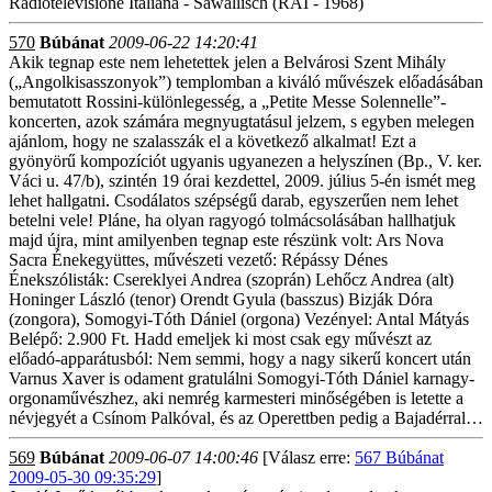
Radiotelevisione Italiana - Sawallisch (RAI - 1968)
570
Búbánat
2009-06-22 14:20:41
Akik tegnap este nem lehetettek jelen a Belvárosi Szent Mihály
(„Angolkisasszonyok”) templomban a kiváló művészek előadásában
bemutatott Rossini-különlegesség, a „Petite Messe Solennelle”-
koncerten, azok számára megnyugtatásul jelzem, s egyben melegen
ajánlom, hogy ne szalasszák el a következő alkalmat! Ezt a
gyönyörű kompozíciót ugyanis ugyanezen a helyszínen (Bp., V. ker.
Váci u. 47/b), szintén 19 órai kezdettel, 2009. július 5-én ismét meg
lehet hallgatni. Csodálatos szépségű darab, egyszerűen nem lehet
betelni vele! Pláne, ha olyan ragyogó tolmácsolásában hallhatjuk
majd újra, mint amilyenben tegnap este részünk volt: Ars Nova
Sacra Énekegyüttes, művészeti vezető: Répássy Dénes
Énekszólisták: Csereklyei Andrea (szoprán) Lehőcz Andrea (alt)
Honinger László (tenor) Orendt Gyula (basszus) Bizják Dóra
(zongora), Somogyi-Tóth Dániel (orgona) Vezényel: Antal Mátyás
Belépő: 2.900 Ft. Hadd emeljek ki most csak egy művészt az
előadó-apparátusból: Nem semmi, hogy a nagy sikerű koncert után
Varnus Xaver is odament gratulálni Somogyi-Tóth Dániel karnagy-
orgonaművészhez, aki nemrég karmesteri minőségében is letette a
névjegyét a Csínom Palkóval, és az Operettben pedig a Bajadérral…
569
Búbánat
2009-06-07 14:00:46
[Válasz erre:
567 Búbánat
2009-05-30 09:35:29
]