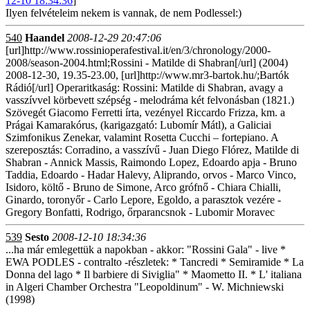
12-10 18:34:36
]
Ilyen felvételeim nekem is vannak, de nem Podlessel:)
540
Haandel
2008-12-29 20:47:06
[url]http://www.rossinioperafestival.it/en/3/chronology/2000-
2008/season-2004.html;Rossini - Matilde di Shabran[/url] (2004)
2008-12-30, 19.35-23.00, [url]http://www.mr3-bartok.hu/;Bartók
Rádió[/url] Operaritkaság: Rossini: Matilde di Shabran, avagy a
vasszívvel körbevett szépség - melodráma két felvonásban (1821.)
Szövegét Giacomo Ferretti írta, vezényel Riccardo Frizza, km. a
Prágai Kamarakórus, (karigazgató: Lubomír Mátl), a Galiciai
Szimfonikus Zenekar, valamint Rosetta Cucchi – fortepiano. A
szereposztás: Corradino, a vasszívű - Juan Diego Flórez, Matilde di
Shabran - Annick Massis, Raimondo Lopez, Edoardo apja - Bruno
Taddia, Edoardo - Hadar Halevy, Aliprando, orvos - Marco Vinco,
Isidoro, költő - Bruno de Simone, Arco grófnő - Chiara Chialli,
Ginardo, toronyőr - Carlo Lepore, Egoldo, a parasztok vezére -
Gregory Bonfatti, Rodrigo, őrparancsnok - Lubomir Moravec
539
Sesto
2008-12-10 18:34:36
...ha már emlegettük a napokban - akkor: "Rossini Gala" - live *
EWA PODLES - contralto -részletek: * Tancredi * Semiramide * La
Donna del lago * Il barbiere di Siviglia" * Maometto II. * L' italiana
in Algeri Chamber Orchestra "Leopoldinum" - W. Michniewski
(1998)