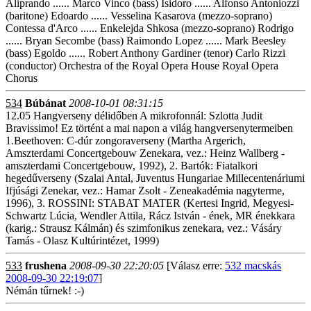
Aliprando ...... Marco Vinco (bass) Isidoro ...... Alfonso Antoniozzi
(baritone) Edoardo ...... Vesselina Kasarova (mezzo-soprano)
Contessa d'Arco ...... Enkelejda Shkosa (mezzo-soprano) Rodrigo
...... Bryan Secombe (bass) Raimondo Lopez ...... Mark Beesley
(bass) Egoldo ...... Robert Anthony Gardiner (tenor) Carlo Rizzi
(conductor) Orchestra of the Royal Opera House Royal Opera
Chorus
534
Búbánat
2008-10-01 08:31:15
12.05 Hangverseny délidőben A mikrofonnál: Szlotta Judit
Bravissimo! Ez történt a mai napon a világ hangversenytermeiben
1.Beethoven: C-dúr zongoraverseny (Martha Argerich,
Amszterdami Concertgebouw Zenekara, vez.: Heinz Wallberg -
amszterdami Concertgebouw, 1992), 2. Bartók: Fiatalkori
hegedűverseny (Szalai Antal, Juventus Hungariae Millecentenáriumi
Ifjúsági Zenekar, vez.: Hamar Zsolt - Zeneakadémia nagyterme,
1996), 3. ROSSINI: STABAT MATER (Kertesi Ingrid, Megyesi-
Schwartz Lúcia, Wendler Attila, Rácz István - ének, MR énekkara
(karig.: Strausz Kálmán) és szimfonikus zenekara, vez.: Vásáry
Tamás - Olasz Kultúrintézet, 1999)
533
frushena
2008-09-30 22:20:05
[Válasz erre:
532 macskás
2008-09-30 22:19:07
]
Némán tűrnek! :-)