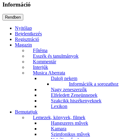
Információ
Nyitólap
Bejelentkezés
Regisztráció
Magazin
Főtéma
Esszék és tanulmányok
Kommentár
Interjúk
Musica Aberrata
Dalolj nekem
Információk a sorozathoz
Nagy zeneszerzők
Elfeledett Zeneünnepek
Szakcikk hiszékenyeknek
Lexikon
Bemutatjuk
Lemezek, könyvek, filmek
Hangszeres művek
Kamara
Szimfonikus művek