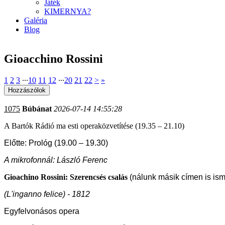
Játék
KIMERNYA?
Galéria
Blog
Gioacchino Rossini
1
2
3
∙∙∙
10
11
12
∙∙∙
20
21
22
>
»
1075
Búbánat
2026-07-14 14:55:28
A Bartók Rádió ma esti operaközvetítése (19.35 – 21.10)
Előtte: Prológ (19.00 – 19.30)
A mikrofonnál: László Ferenc
Gioachino Rossini: Szerencsés csalás
(nálunk másik címen is is
(L'inganno felice) - 1812
Egyfelvonásos opera