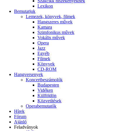
Szakcikk hiszékenyeknek
Lexikon
Bemutatjuk
Lemezek, könyvek, filmek
Hangszeres művek
Kamara
Szimfonikus művek
Vokális művek
Opera
Jazz
Egyéb
Filmek
Könyvek
CD-ROM
Hangversenyek
Koncertbeszámolók
Budapesten
Vidéken
Külföldön
Közvetítések
Operabemutatók
Hírek
Fórum
Ajánló
Feladványok