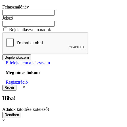
Fehasználónév
Jelszó
Bejelentkezve maradok
Elfelejtettem a jelszavam
Még nincs fiókom
Regisztráció
×
Hiba!
Adatok kitöltése kötelező!
×