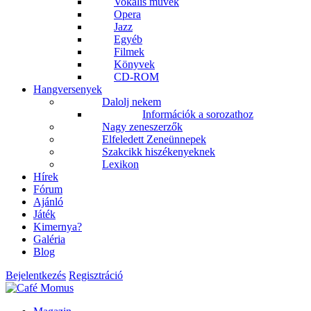
Vokális művek
Opera
Jazz
Egyéb
Filmek
Könyvek
CD-ROM
Hangversenyek
Dalolj nekem
Információk a sorozathoz
Nagy zeneszerzők
Elfeledett Zeneünnepek
Szakcikk hiszékenyeknek
Lexikon
Hírek
Fórum
Ajánló
Játék
Kimernya?
Galéria
Blog
Bejelentkezés
Regisztráció