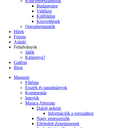
Koncertbeszámolók
Budapesten
Vidéken
Külföldön
Közvetítések
Operabemutatók
Hírek
Fórum
Ajánló
Feladványok
Játék
Kimernya?
Galéria
Blog
Magazin
Főtéma
Esszék és tanulmányok
Kommentár
Interjúk
Musica Aberrata
Dalolj nekem
Információk a sorozathoz
Nagy zeneszerzők
Elfeledett Zeneünnepek