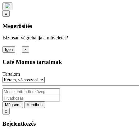
x
Megerősítés
Biztosan végrehajtja a műveletet?
x
Café Momus tartalmak
Tartalom
Mégsem
Rendben
x
Bejelentkezés