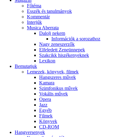
Magazin
Főtéma
Esszék és tanulmányok
Kommentár
Interjúk
Musica Aberrata
Dalolj nekem
Információk a sorozathoz
Nagy zeneszerzők
Elfeledett Zeneünnepek
Szakcikk hiszékenyeknek
Lexikon
Bemutatjuk
Lemezek, könyvek, filmek
Hangszeres művek
Kamara
Szimfonikus művek
Vokális művek
Opera
Jazz
Egyéb
Filmek
Könyvek
CD-ROM
Hangversenyek