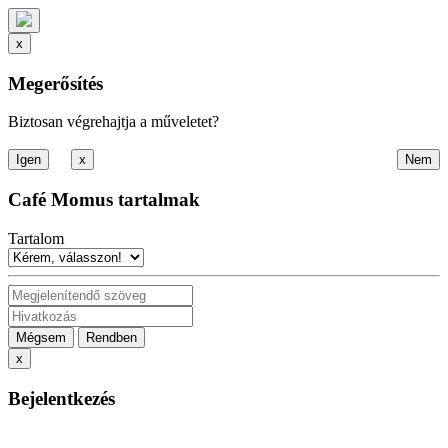
x
Megerősítés
Biztosan végrehajtja a műveletet?
x
Café Momus tartalmak
Tartalom
Mégsem
Rendben
x
Bejelentkezés