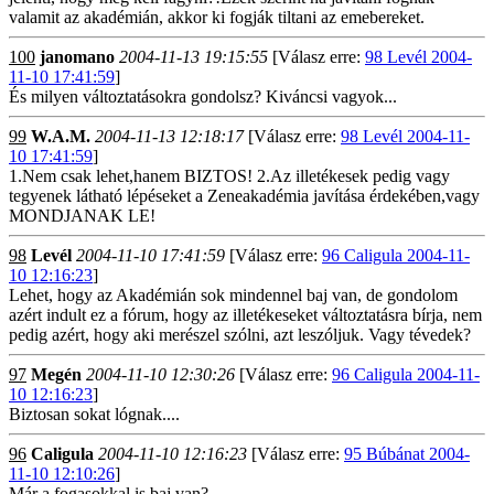
valamit az akadémián, akkor ki fogják tiltani az emebereket.
100
janomano
2004-11-13 19:15:55
[Válasz erre:
98 Levél 2004-
11-10 17:41:59
]
És milyen változtatásokra gondolsz? Kiváncsi vagyok...
99
W.A.M.
2004-11-13 12:18:17
[Válasz erre:
98 Levél 2004-11-
10 17:41:59
]
1.Nem csak lehet,hanem BIZTOS! 2.Az illetékesek pedig vagy
tegyenek látható lépéseket a Zeneakadémia javítása érdekében,vagy
MONDJANAK LE!
98
Levél
2004-11-10 17:41:59
[Válasz erre:
96 Caligula 2004-11-
10 12:16:23
]
Lehet, hogy az Akadémián sok mindennel baj van, de gondolom
azért indult ez a fórum, hogy az illetékeseket változtatásra bírja, nem
pedig azért, hogy aki merészel szólni, azt leszóljuk. Vagy tévedek?
97
Megén
2004-11-10 12:30:26
[Válasz erre:
96 Caligula 2004-11-
10 12:16:23
]
Biztosan sokat lógnak....
96
Caligula
2004-11-10 12:16:23
[Válasz erre:
95 Búbánat 2004-
11-10 12:10:26
]
Már a fogasokkal is baj van?