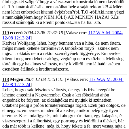
ütni egy-két szöget\"hogy a várva-várt rekonstrukció nem kezdődött
el. 3.A tanárok állásába nem szólhat bele a saját rektoruk?! 4.Miért
nem lehet embereket kitenni évközben?(pl. T.O.-ról)Aki,nem végzi
a munkáját(Nem,hogy NEM JÓL!),AZ MENJEN HAZA! 5.És
rosszul számolják ki a kredit-pontokat...Ha-ha-ha...stb.
119
eccerű
2004-12-08 21:37:19
[Válasz erre:
117 W.A.M. 2004-
12-08 12:13:24
]
Kedves Wolfgang, lehet, hogy bennem van a hiba, de nem értem,
mégis minek kellene történnie?! A tanórákon folyó - akinek nem
inge... - oktatás nem a rektor személyének függvénye. Embereket
kitenni meg nem lehet csakúgy, végképp nem évközben. Mellesleg
történik egy hatalmas változás, mely kívülről nem látható: szépen
csendben átállnak a kreditrendszerre.
118
Megén
2004-12-08 15:51:15
[Válasz erre:
117 W.A.M. 2004-
12-08 12:13:24
]
Lehet, hogy csak felszínes változás, de egy kis friss levegőt be
lehetne engedni a Nagyterembe. Csak a két főbejárati ajtón
engednek be folyton, az oldalajtókat mi nyitjuk ki szünetben.
Odabent pedig a próba tornateremszaga fogad. Ezek pici dolgok, de
elmegy az embernek mindentől a kedve, amikor belép egy ilyen
terembe. Kicsi odafigyelés, mint ahogy már írtam, egy kalapács, és
visszaszegezni a falborítást, egy porrongy és letörölni a ülésket, bár
oda már több is kellene, még jó, hogy fekete a fa, mert vastag rajta a