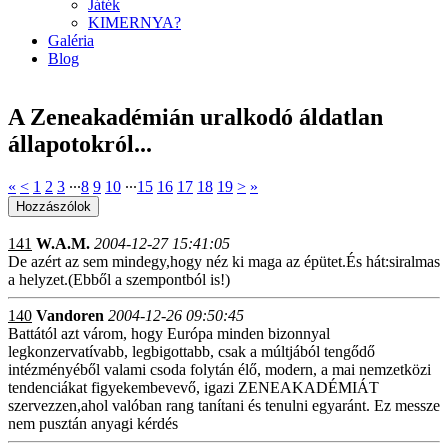
Játék
KIMERNYA?
Galéria
Blog
A Zeneakadémián uralkodó áldatlan
állapotokról...
«
<
1
2
3
∙∙∙
8
9
10
∙∙∙
15
16
17
18
19
>
»
141
W.A.M.
2004-12-27 15:41:05
De azért az sem mindegy,hogy néz ki maga az épütet.És hát:siralmas
a helyzet.(Ebből a szempontból is!)
140
Vandoren
2004-12-26 09:50:45
Battától azt várom, hogy Európa minden bizonnyal
legkonzervatívabb, legbigottabb, csak a múltjából tengődő
intézményéből valami csoda folytán élő, modern, a mai nemzetközi
tendenciákat figyekembevevő, igazi ZENEAKADÉMIÁT
szervezzen,ahol valóban rang tanítani és tenulni egyaránt. Ez messze
nem pusztán anyagi kérdés