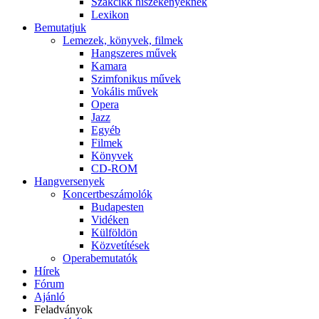
Szakcikk hiszékenyeknek
Lexikon
Bemutatjuk
Lemezek, könyvek, filmek
Hangszeres művek
Kamara
Szimfonikus művek
Vokális művek
Opera
Jazz
Egyéb
Filmek
Könyvek
CD-ROM
Hangversenyek
Koncertbeszámolók
Budapesten
Vidéken
Külföldön
Közvetítések
Operabemutatók
Hírek
Fórum
Ajánló
Feladványok