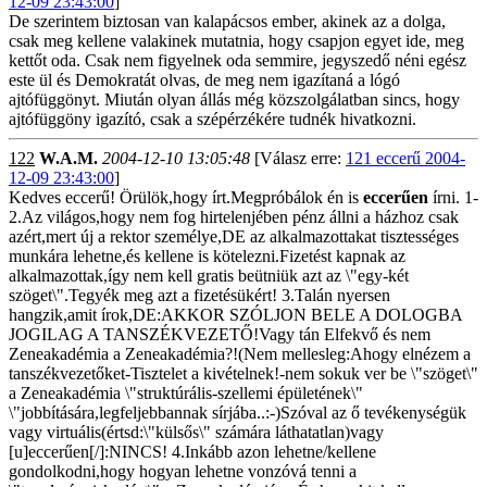
12-09 23:43:00
]
De szerintem biztosan van kalapácsos ember, akinek az a dolga,
csak meg kellene valakinek mutatnia, hogy csapjon egyet ide, meg
kettőt oda. Csak nem figyelnek oda semmire, jegyszedő néni egész
este ül és Demokratát olvas, de meg nem igazítaná a lógó
ajtófüggönyt. Miután olyan állás még közszolgálatban sincs, hogy
ajtófüggöny igazító, csak a szépérzékére tudnék hivatkozni.
122
W.A.M.
2004-12-10 13:05:48
[Válasz erre:
121 eccerű 2004-
12-09 23:43:00
]
Kedves eccerű! Örülök,hogy írt.Megpróbálok én is
eccerűen
írni. 1-
2.Az világos,hogy nem fog hirtelenjében pénz állni a házhoz csak
azért,mert új a rektor személye,DE az alkalmazottakat tisztességes
munkára lehetne,és kellene is kötelezni.Fizetést kapnak az
alkalmazottak,így nem kell gratis beütniük azt az \"egy-két
szöget\".Tegyék meg azt a fizetésükért! 3.Talán nyersen
hangzik,amit írok,DE:AKKOR SZÓLJON BELE A DOLOGBA
JOGILAG A TANSZÉKVEZETŐ!Vagy tán Elfekvő és nem
Zeneakadémia a Zeneakadémia?!(Nem mellesleg:Ahogy elnézem a
tanszékvezetőket-Tisztelet a kivételnek!-nem sokuk ver be \"szöget\"
a Zeneakadémia \"struktúrális-szellemi épületének\"
\"jobbítására,legfeljebbannak sírjába..:-)Szóval az ő tevékenységük
vagy virtuális(értsd:\"külsős\" számára láthatatlan)vagy
[u]eccerűen[/]:NINCS! 4.Inkább azon lehetne/kellene
gondolkodni,hogy hogyan lehetne vonzóvá tenni a