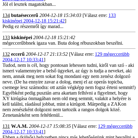
Jól el lesztek magatokban...
134
butaéseccerű
2004-12-18 15:34:03
[Válasz erre:
133
kiskinépei 2004-12-18 15:21:42
]
Pedig ez részemről így marad...
133
kiskinépei
2004-12-18 15:21:42
mégeccerűbbnek igaza van. Buta dolog rébuszokban beszélni.
132
eccerű
2004-12-17 21:13:52
[Válasz erre:
129 mégeccerübb
2004-12-17 10:33:41
]
Tudod, nem is cél, hogy pontosan lehessen tudni, kiről van szó - aki
ismeri valamennyire a belső ügyeket, az úgy is tudja a neveket, aki
nem, annak meg nem sokat fog mondani egy nem zenész dolgozó
neve. (De ha ennyire zavar a dolog, menj el az operás topicba,
csemege lesz számodra: ott aztán végképp nem fogsz érteni semmit!)
Egyébként pedig pusztán arra akartam felhívni a figyelmet, hogy
XY kirúgása önmagában nem old meg semmit, valakit a helyére is
kell találni, ráadásul jobbat, mint a kirúgott. Márpedig a ZAKon
nem zenészként dolgozni nem tartozik a rangos dolgok közé.
Zenetanárként sem feltétlenül...
131
W.A.M.
2004-12-17 15:08:35
[Válasz erre:
129 mégeccerübb
2004-12-17 10:33:41
]
Ebben a (külsős) helyzetben nincs más lehetőségünk,mint beszélni a