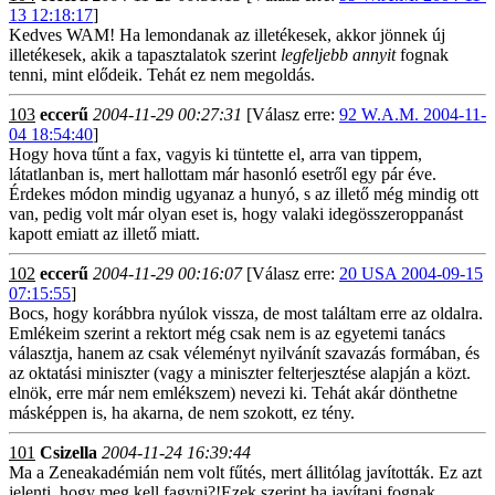
13 12:18:17
]
Kedves WAM! Ha lemondanak az illetékesek, akkor jönnek új
illetékesek, akik a tapasztalatok szerint
legfeljebb annyit
fognak
tenni, mint elődeik. Tehát ez nem megoldás.
103
eccerű
2004-11-29 00:27:31
[Válasz erre:
92 W.A.M. 2004-11-
04 18:54:40
]
Hogy hova tűnt a fax, vagyis ki tüntette el, arra van tippem,
látatlanban is, mert hallottam már hasonló esetről egy pár éve.
Érdekes módon mindig ugyanaz a hunyó, s az illető még mindig ott
van, pedig volt már olyan eset is, hogy valaki idegösszeroppanást
kapott emiatt az illető miatt.
102
eccerű
2004-11-29 00:16:07
[Válasz erre:
20 USA 2004-09-15
07:15:55
]
Bocs, hogy korábbra nyúlok vissza, de most találtam erre az oldalra.
Emlékeim szerint a rektort még csak nem is az egyetemi tanács
választja, hanem az csak véleményt nyilvánít szavazás formában, és
az oktatási miniszter (vagy a miniszter felterjesztése alapján a közt.
elnök, erre már nem emlékszem) nevezi ki. Tehát akár dönthetne
másképpen is, ha akarna, de nem szokott, ez tény.
101
Csizella
2004-11-24 16:39:44
Ma a Zeneakadémián nem volt fűtés, mert állitólag javították. Ez azt
jelenti, hogy meg kell fagyni?!Ezek szerint ha javítani fognak