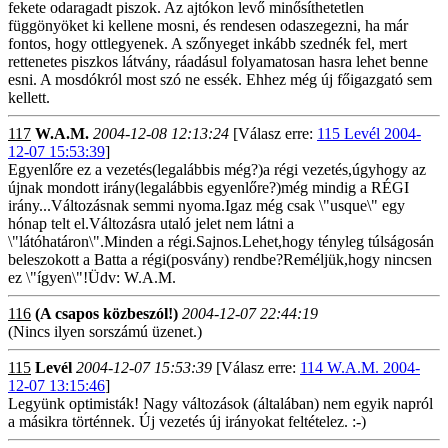
fekete odaragadt piszok. Az ajtókon levő minősíthetetlen
függönyöket ki kellene mosni, és rendesen odaszegezni, ha már
fontos, hogy ottlegyenek. A szőnyeget inkább szednék fel, mert
rettenetes piszkos látvány, ráadásul folyamatosan hasra lehet benne
esni. A mosdókról most szó ne essék. Ehhez még új főigazgató sem
kellett.
117
W.A.M.
2004-12-08 12:13:24
[Válasz erre:
115 Levél 2004-
12-07 15:53:39
]
Egyenlőre ez a vezetés(legalábbis még?)a régi vezetés,úgyhogy az
újnak mondott irány(legalábbis egyenlőre?)még mindig a RÉGI
irány...Változásnak semmi nyoma.Igaz még csak \"usque\" egy
hónap telt el.Változásra utaló jelet nem látni a
\"látóhatáron\".Minden a régi.Sajnos.Lehet,hogy tényleg túlságosán
beleszokott a Batta a régi(posvány) rendbe?Reméljük,hogy nincsen
ez \"ígyen\"!Üdv: W.A.M.
116
(A csapos közbeszól!)
2004-12-07 22:44:19
(Nincs ilyen sorszámú üzenet.)
115
Levél
2004-12-07 15:53:39
[Válasz erre:
114 W.A.M. 2004-
12-07 13:15:46
]
Legyünk optimisták! Nagy változások (általában) nem egyik napról
a másikra történnek. Új vezetés új irányokat feltételez. :-)