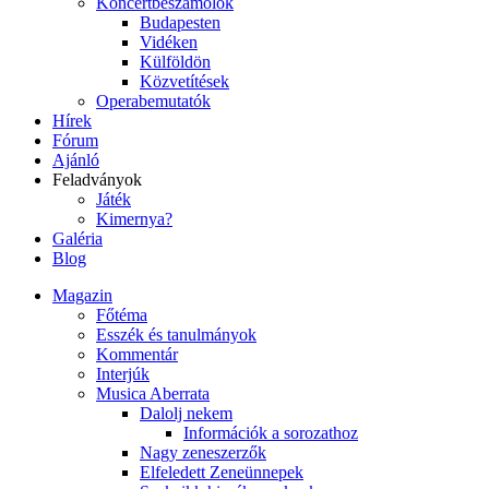
Koncertbeszámolók
Budapesten
Vidéken
Külföldön
Közvetítések
Operabemutatók
Hírek
Fórum
Ajánló
Feladványok
Játék
Kimernya?
Galéria
Blog
Magazin
Főtéma
Esszék és tanulmányok
Kommentár
Interjúk
Musica Aberrata
Dalolj nekem
Információk a sorozathoz
Nagy zeneszerzők
Elfeledett Zeneünnepek