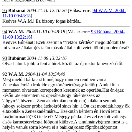
95
Búbánat
2004-11-10 12:10:26
[Válasz erre:
94 W.A.M. 2004-
11-10 09:48:18
]
Kedves W.A.M.! Ez bizony fogas kérdés...
94
W.A.M.
2004-11-10 09:48:18
[Válasz erre:
93 Búbánat 2004-
11-09 13:22:16
]
Kedves Búbánat! Ezek szerint a \"rektor-kérdés\" megoldódott.De
mi van az általam(és talán mások által is)felvetett többi problémával?
93
Búbánat
2004-11-09 13:22:16
Olvashatunk jobbra fent a hírek között az új rektor kinevezéséről.
92
W.A.M.
2004-11-04 18:54:40
Még mielőtt bárki azt hinné,hogy minden rendben van a
Zeneakadémián írok ide egy történetet(vagy kettőt). Amint itt a
momuson olvastam,korrepetítort keresnek az operába.Hát én-igaz
későn-,de elmentem az operába,hogy rákérdezzek az
\"ügyre\",hiszen a Zeneakadémián erről(sem) találtam semmit,
(ahogy sokszor próbajátékokról sincs hír...).Ott azt mondták,hogy ők
elfaxolták a Zeneakadémiára... Ezekután kérdem én:Hová lett a
fax(információ)?Ki tette el? Mégegy példa: 2 évvel ezelőtt volt egy
elsős karmestervizsga.Időpont kitűzve.A tanulmányis(még most is a
helyén van,és sorra követi el a bakikat)rossz főpróbaidőpontot