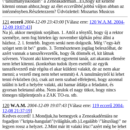
\"tanulmányiskodást\" a Zeneakadémián...És,hogy kit kellene
kitenni onnan ahhoz,hogy az élet
eccerűbbé
,jobbá váljon abban az
intézményben.Részletezzem? Üdvözlettel: Mozartus Musicus
121
eccerű
2004-12-09 23:43:00
[Válasz erre:
120 W.A.M. 2004-
12-09 19:07:43
]
Na jó, akkor menjünk sorjában. 1. Attól a ténytől, hogy új a rektor
személye, nem fog hirtelen így november tájékán pénz állni a
házhoz. 2. l. fentebb. Ingyen senki nem dolgozik. Még \"egy-két
szöget sem üt be\" gratis. 3. Természetesen jogilag beleszólhat, de
azért vannak a tanszékvezetők, hogy ők döntsék el, kit látnak
szívesen. Viszont aki kinevezett egyetemi tanár, azt akarata ellenére
nem lehet kitenni. (konkrétan tudok ilyen esetről: az egyik
tanszékvezető már régóta el akar küldeni valakit, de az nem akar
menni; a vezető meg nem tehet semmit) 4. A tanulmányiról ki lehet
tenni évközben (is), csak azt nem szabad elfelejteni, hogy azonnal
találni is kell a helyére valaki, aki hamar átlátja a feladatot, és
gyorsan beletanul abba. Nem árulok el nagy titkot, hogy nincs
tömeges túljelentjezés a ZAK TO-ra. stb.
120
W.A.M.
2004-12-09 19:07:43
[Válasz erre:
119 eccerű 2004-
12-08 21:37:19
]
Kedves eccerű! 1.Mondjuk,ha bemegyek a Zeneakadémiára ne
fogadjon \"kripta-hangulat\"(világítás,stb.).Legalább \"látszólag\" ne
legyen rossz a helyzet. 2.Mint már itt valaki írta:\"azért még be lehet