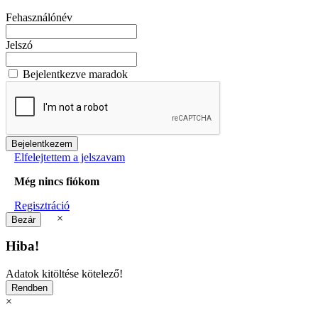
Fehasználónév
Jelszó
Bejelentkezve maradok
Elfelejtettem a jelszavam
Még nincs fiókom
Regisztráció
×
Hiba!
Adatok kitöltése kötelező!
×