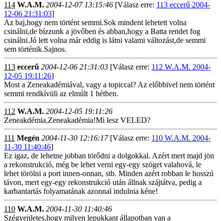
114
W.A.M.
2004-12-07 13:15:46
[Válasz erre:
113 eccerű 2004-
12-06 21:31:03
]
Az baj,hogy nem történt semmi.Sok mindent lehetett volna
csinálni,de bízzunk a jövőben és abban,hogy a Batta rendet fog
csinálni.Jó lett volna már eddig is látni valami változást,de semmi
sem történik.Sajnos.
113
eccerű
2004-12-06 21:31:03
[Válasz erre:
112 W.A.M. 2004-
12-05 19:11:26
]
Most a Zeneakadémiával, vagy a topiccal? Az előbbivel nem történt
semmi rendkívüli az elmúlt 1 hétben.
112
W.A.M.
2004-12-05 19:11:26
Zeneakdémia,Zeneakadémia!Mi lesz VELED?
111
Megén
2004-11-30 12:16:17
[Válasz erre:
110 W.A.M. 2004-
11-30 11:40:46
]
Ez igaz, de lehetne jobban törődni a dolgokkal. Azért mert majd jön
a rekonstrukció, még be lehet verni egy-egy szöget valahová, le
lehet törölni a port innen-onnan, stb. Minden azért robban le hosszú
távon, mert egy-egy rekonstrukció után állnak szájtátva, pedig a
karbantartás folyamatának azonnal indulnia kéne!
110
W.A.M.
2004-11-30 11:40:46
Szégyenletes,hogy milyen lepukkant állapotban van a