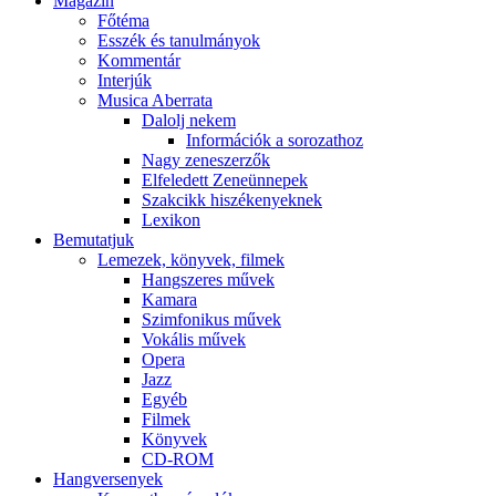
Magazin
Főtéma
Esszék és tanulmányok
Kommentár
Interjúk
Musica Aberrata
Dalolj nekem
Információk a sorozathoz
Nagy zeneszerzők
Elfeledett Zeneünnepek
Szakcikk hiszékenyeknek
Lexikon
Bemutatjuk
Lemezek, könyvek, filmek
Hangszeres művek
Kamara
Szimfonikus művek
Vokális művek
Opera
Jazz
Egyéb
Filmek
Könyvek
CD-ROM
Hangversenyek