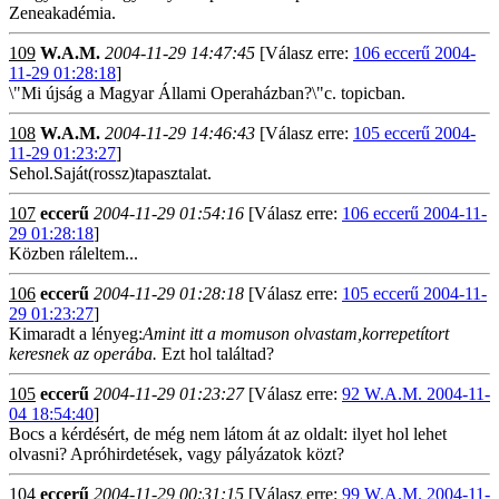
Zeneakadémia.
109
W.A.M.
2004-11-29 14:47:45
[Válasz erre:
106 eccerű 2004-
11-29 01:28:18
]
\"Mi újság a Magyar Állami Operaházban?\"c. topicban.
108
W.A.M.
2004-11-29 14:46:43
[Válasz erre:
105 eccerű 2004-
11-29 01:23:27
]
Sehol.Saját(rossz)tapasztalat.
107
eccerű
2004-11-29 01:54:16
[Válasz erre:
106 eccerű 2004-11-
29 01:28:18
]
Közben ráleltem...
106
eccerű
2004-11-29 01:28:18
[Válasz erre:
105 eccerű 2004-11-
29 01:23:27
]
Kimaradt a lényeg:
Amint itt a momuson olvastam,korrepetítort
keresnek az operába.
Ezt hol találtad?
105
eccerű
2004-11-29 01:23:27
[Válasz erre:
92 W.A.M. 2004-11-
04 18:54:40
]
Bocs a kérdésért, de még nem látom át az oldalt: ilyet hol lehet
olvasni? Apróhirdetések, vagy pályázatok közt?
104
eccerű
2004-11-29 00:31:15
[Válasz erre:
99 W.A.M. 2004-11-