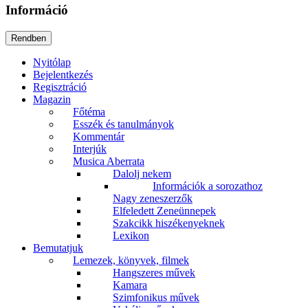
Információ
Nyitólap
Bejelentkezés
Regisztráció
Magazin
Főtéma
Esszék és tanulmányok
Kommentár
Interjúk
Musica Aberrata
Dalolj nekem
Információk a sorozathoz
Nagy zeneszerzők
Elfeledett Zeneünnepek
Szakcikk hiszékenyeknek
Lexikon
Bemutatjuk
Lemezek, könyvek, filmek
Hangszeres művek
Kamara
Szimfonikus művek