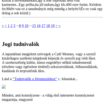
közölt a növendékekkel,így a fele főpróbán nem volt
karmester...Egy próba,ha jól tudom,úgy kb.400 ezer forint. Kérdem
én:Miért van ez a tanulmányis még mindig a helyén?(És ez csak egy
dolog a sok közül.)
«
<
1
2
3
∙∙∙
8
9
10
∙∙∙
15
16
17
18
19
>
»
Jogi tudnivalók
A lapunkban megjelent szövegek a Café Momus, vagy a szerző
kizárólagos szellemi tulajdonát képezik és szerzői jog védi őket.
A szerkesztőség külön, írásos engedélye nélkül mindennemű
(részben vagy egészben történő) sokszorosításuk, felhasználásuk,
kiadásuk és terjesztésük tilos.
Lásd a
"Tudnivalók a fórumozáshoz"
c. írásunkat...
Minden, ami komolyzene - a világ első internetes komolyzenei
magazinja, magyarul