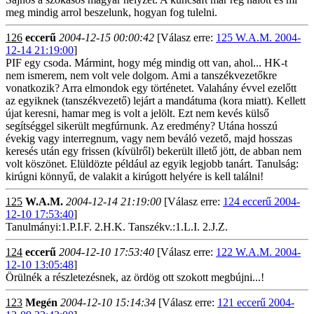
meg mindig arrol beszelunk, hogyan fog tulelni.
126
eccerű
2004-12-15 00:00:42
[Válasz erre:
125 W.A.M. 2004-
12-14 21:19:00
]
PIF egy csoda. Mármint, hogy még mindig ott van, ahol... HK-t
nem ismerem, nem volt vele dolgom. Ami a tanszékvezetőkre
vonatkozik? Arra elmondok egy történetet. Valahány évvel ezelőtt
az egyiknek (tanszékvezető) lejárt a mandátuma (kora miatt). Kellett
újat keresni, hamar meg is volt a jelölt. Ezt nem kevés külső
segítséggel sikerült megfúrnunk. Az eredmény? Utána hosszú
évekig vagy interregnum, vagy nem beváló vezető, majd hosszas
keresés után egy frissen (kívülről) bekerült illető jött, de abban nem
volt köszönet. Elüldözte például az egyik legjobb tanárt. Tanulság:
kirúgni könnyű, de valakit a kirúgott helyére is kell találni!
125
W.A.M.
2004-12-14 21:19:00
[Válasz erre:
124 eccerű 2004-
12-10 17:53:40
]
Tanulmányi:1.P.I.F. 2.H.K. Tanszékv.:1.L.I. 2.J.Z.
124
eccerű
2004-12-10 17:53:40
[Válasz erre:
122 W.A.M. 2004-
12-10 13:05:48
]
Örülnék a részletezésnek, az ördög ott szokott megbújni...!
123
Megén
2004-12-10 15:14:34
[Válasz erre:
121 eccerű 2004-