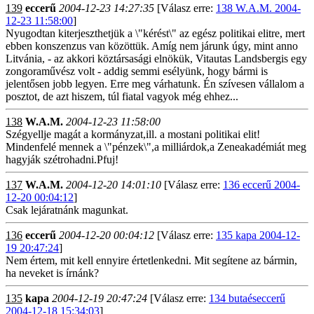
139
eccerű
2004-12-23 14:27:35
[Válasz erre:
138 W.A.M. 2004-
12-23 11:58:00
]
Nyugodtan kiterjeszthetjük a \"kérést\" az egész politikai elitre, mert
ebben konszenzus van közöttük. Amíg nem járunk úgy, mint anno
Litvánia, - az akkori köztársasági elnökük, Vitautas Landsbergis egy
zongoraművész volt - addig semmi esélyünk, hogy bármi is
jelentősen jobb legyen. Erre meg várhatunk. Én szívesen vállalom a
posztot, de azt hiszem, túl fiatal vagyok még ehhez...
138
W.A.M.
2004-12-23 11:58:00
Szégyellje magát a kormányzat,ill. a mostani politikai elit!
Mindenfelé mennek a \"pénzek\",a milliárdok,a Zeneakadémiát meg
hagyják szétrohadni.Pfuj!
137
W.A.M.
2004-12-20 14:01:10
[Válasz erre:
136 eccerű 2004-
12-20 00:04:12
]
Csak lejáratnánk magunkat.
136
eccerű
2004-12-20 00:04:12
[Válasz erre:
135 kapa 2004-12-
19 20:47:24
]
Nem értem, mit kell ennyire értetlenkedni. Mit segítene az bármin,
ha neveket is írnánk?
135
kapa
2004-12-19 20:47:24
[Válasz erre:
134 butaéseccerű
2004-12-18 15:34:03
]