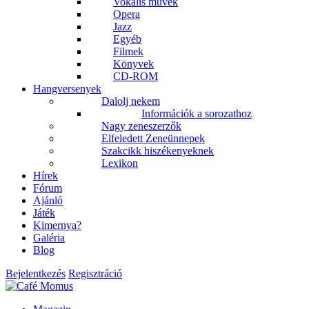
Vokális művek
Opera
Jazz
Egyéb
Filmek
Könyvek
CD-ROM
Hangversenyek
Dalolj nekem
Információk a sorozathoz
Nagy zeneszerzők
Elfeledett Zeneünnepek
Szakcikk hiszékenyeknek
Lexikon
Hírek
Fórum
Ajánló
Játék
Kimernya?
Galéria
Blog
Bejelentkezés
Regisztráció