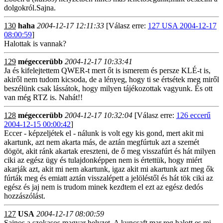
dolgokról.Sajna.
130
haha
2004-12-17 12:11:33
[Válasz erre:
127 USA 2004-12-17
08:00:59
]
Halottak is vannak?
129
mégeccerübb
2004-12-17 10:33:41
Ja és kifelejtettem QWER-t mert őt is ismerem és persze KLÉ-t is,
akiről nem tudom kicsoda, de a lényeg, hogy ti se értsétek meg miről
beszélünk csak lássátok, hogy milyen tájékozottak vagyunk. És ott
van még RTZ is. Nahát!!
128
mégeccerübb
2004-12-17 10:32:04
[Válasz erre:
126 eccerű
2004-12-15 00:00:42
]
Eccer - képzeljétek el - nálunk is volt egy kis gond, mert akit mi
akartunk, azt nem akarta más, de aztán megfúrtuk azt a szemét
dögöt, akit ránk akartak ereszteni, de ő meg visszafúrt és hát milyen
ciki az egész ügy és tulajdonképpen nem is értettük, hogy miért
akarják azt, akit mi nem akartunk, igaz akit mi akartunk azt meg ők
fúrták meg és emiatt aztán visszalépett a jelöléstől és hát tök ciki az
egész és jaj nem is trudom minek kezdtem el ezt az egész dedós
hozzászólást.
127
USA
2004-12-17 08:00:59
Sajnos a szokasos magyar helyzet. A kuncsaft mar reg halott es mi