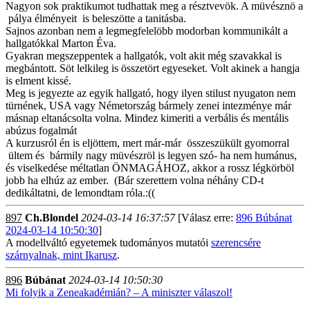
Nagyon sok praktikumot tudhattak meg a résztvevök. A müvésznö a
pálya élményeit is beleszötte a tanitásba.
Sajnos azonban nem a legmegfelelöbb modorban kommunikált a
hallgatókkal Marton Éva.
Gyakran megszeppentek a hallgatók, volt akit még szavakkal is
megbántott. Söt lelkileg is összetört egyeseket. Volt akinek a hangja
is elment kissé.
Meg is jegyezte az egyik hallgató, hogy ilyen stilust nyugaton nem
türnének, USA vagy Németország bármely zenei intezménye már
másnap eltanácsolta volna. Mindez kimeriti a verbális és mentális
abúzus fogalmát
A kurzusról én is eljöttem, mert már-már összeszükült gyomorral
ültem és bármily nagy müvészröl is legyen szó- ha nem humánus,
és viselkedése méltatlan ÖNMAGÁHOZ, akkor a rossz légkörböl
jobb ha elhúz az ember. (Bár szerettem volna néhány CD-t
dedikáltatni, de lemondtam róla.:((
897
Ch.Blondel
2024-03-14 16:37:57
[Válasz erre:
896 Búbánat
2024-03-14 10:50:30
]
A modellváltó egyetemek tudományos mutatói
szerencsére
szárnyalnak, mint Ikarusz
.
896
Búbánat
2024-03-14 10:50:30
Mi folyik a Zeneakadémián? – A miniszter válaszol!