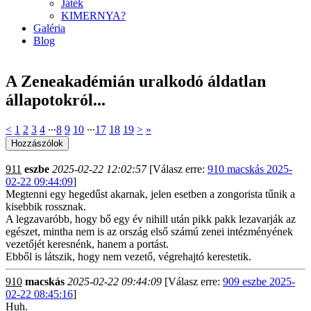
Játék
KIMERNYA?
Galéria
Blog
A Zeneakadémián uralkodó áldatlan
állapotokról...
<
1
2
3
4
∙∙∙
8
9
10
∙∙∙
17
18
19
>
»
911
eszbe
2025-02-22 12:02:57
[Válasz erre:
910 macskás 2025-
02-22 09:44:09
]
Megtenni egy hegedűst akarnak, jelen esetben a zongorista tűnik a
kisebbik rossznak.
A legzavaróbb, hogy bő egy év nihill után pikk pakk lezavarják az
egészet, mintha nem is az ország első számú zenei intézményének
vezetőjét keresnénk, hanem a portást.
Ebből is látszik, hogy nem vezető, végrehajtó kerestetik.
910
macskás
2025-02-22 09:44:09
[Válasz erre:
909 eszbe 2025-
02-22 08:45:16
]
Huh.