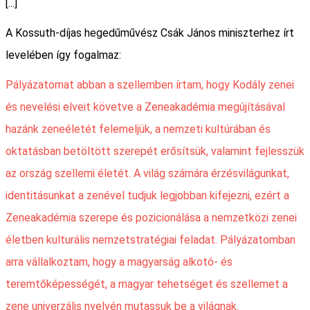
[...]
A Kossuth-díjas hegedűművész Csák János miniszterhez írt
levelében így fogalmaz:
Pályázatomat abban a szellemben írtam, hogy Kodály zenei
és nevelési elveit követve a Zeneakadémia megújításával
hazánk zeneéletét felemeljük, a nemzeti kultúrában és
oktatásban betöltött szerepét erősítsük, valamint fejlesszük
az ország szellemi életét. A világ számára érzésvilágunkat,
identitásunkat a zenével tudjuk legjobban kifejezni, ezért a
Zeneakadémia szerepe és pozicionálása a nemzetközi zenei
életben kulturális nemzetstratégiai feladat. Pályázatomban
arra vállalkoztam, hogy a magyarság alkotó- és
teremtőképességét, a magyar tehetséget és szellemet a
zene univerzális nyelvén mutassuk be a világnak.