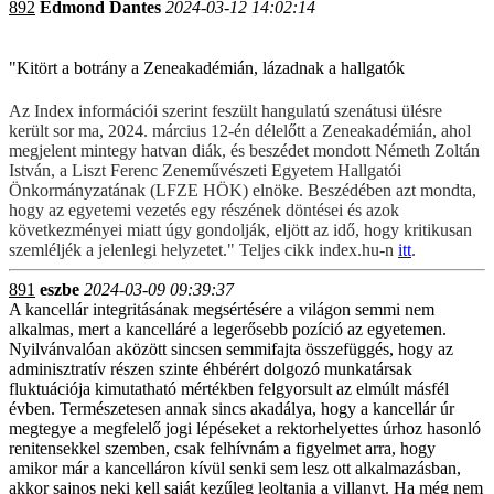
892
Edmond Dantes
2024-03-12 14:02:14
"Kitört a botrány a Zeneakadémián, lázadnak a hallgatók
Az
Index információi szerint feszült hangulatú szenátusi ülésre
került sor ma, 2024. március 12-én délelőtt a Zeneakadémián, ahol
megjelent mintegy hatvan diák, és beszédet mondott Németh Zoltán
István, a Liszt Ferenc Zeneművészeti Egyetem Hallgatói
Önkormányzatának (LFZE HÖK) elnöke. Beszédében azt mondta,
hogy az egyetemi vezetés egy részének döntései és azok
következményei miatt úgy gondolják, eljött az idő, hogy kritikusan
szemléljék a jelenlegi helyzetet." Teljes cikk index.hu-n
itt
.
891
eszbe
2024-03-09 09:39:37
A kancellár integritásának megsértésére a világon semmi nem
alkalmas, mert a kancelláré a legerősebb pozíció az egyetemen.
Nyilvánvalóan aközött sincsen semmifajta összefüggés, hogy az
adminisztratív részen szinte éhbérért dolgozó munkatársak
fluktuációja kimutatható mértékben felgyorsult az elmúlt másfél
évben. Természetesen annak sincs akadálya, hogy a kancellár úr
megtegye a megfelelő jogi lépéseket a rektorhelyettes úrhoz hasonló
renitensekkel szemben, csak felhívnám a figyelmet arra, hogy
amikor már a kancelláron kívül senki sem lesz ott alkalmazásban,
akkor sajnos neki kell saját kezűleg leoltania a villanyt. Ha még nem