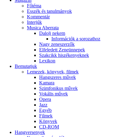
Magazin
Főtéma
Esszék és tanulmányok
Kommentár
Interjúk
Musica Aberrata
Dalolj nekem
Információk a sorozathoz
Nagy zeneszerzők
Elfeledett Zeneünnepek
Szakcikk hiszékenyeknek
Lexikon
Bemutatjuk
Lemezek, könyvek, filmek
Hangszeres művek
Kamara
Szimfonikus művek
Vokális művek
Opera
Jazz
Egyéb
Filmek
Könyvek
CD-ROM
Hangversenyek