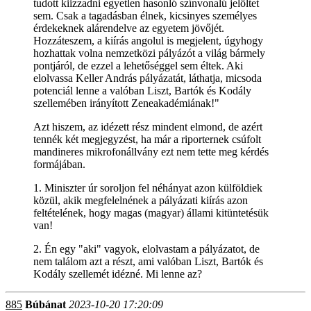
tudott kiizzadni egyetlen hasonló színvonalú jelöltet
sem. Csak a tagadásban élnek, kicsinyes személyes
érdekeknek alárendelve az egyetem jövőjét.
Hozzáteszem, a kiírás angolul is megjelent, úgyhogy
hozhattak volna nemzetközi pályázót a világ bármely
pontjáról, de ezzel a lehetőséggel sem éltek. Aki
elolvassa Keller András pályázatát, láthatja, micsoda
potenciál lenne a valóban Liszt, Bartók és Kodály
szellemében irányított Zeneakadémiának!"
Azt hiszem, az idézett rész mindent elmond, de azért
tennék két megjegyzést, ha már a riporternek csúfolt
mandineres mikrofonállvány ezt nem tette meg kérdés
formájában.
1. Miniszter úr soroljon fel néhányat azon külföldiek
közül, akik megfelelnének a pályázati kiírás azon
feltételének, hogy magas (magyar) állami kitüntetésük
van!
2. Én egy "aki" vagyok, elolvastam a pályázatot, de
nem találom azt a részt, ami valóban Liszt, Bartók és
Kodály szellemét idézné. Mi lenne az?
885
Búbánat
2023-10-20 17:20:09