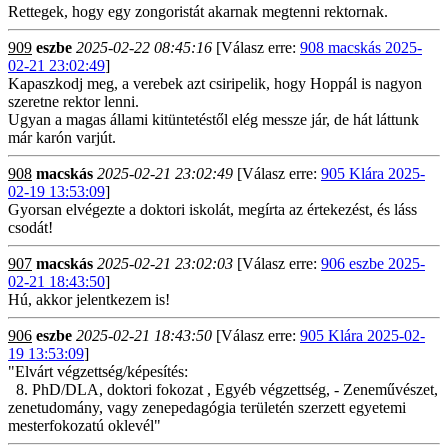
Rettegek, hogy egy zongoristát akarnak megtenni rektornak.
909
eszbe
2025-02-22 08:45:16
[Válasz erre:
908 macskás 2025-
02-21 23:02:49
]
Kapaszkodj meg, a verebek azt csiripelik, hogy Hoppál is nagyon
szeretne rektor lenni.
Ugyan a magas állami kitüntetéstől elég messze jár, de hát láttunk
már karón varjút.
908
macskás
2025-02-21 23:02:49
[Válasz erre:
905 Klára 2025-
02-19 13:53:09
]
Gyorsan elvégezte a doktori iskolát, megírta az értekezést, és láss
csodát!
907
macskás
2025-02-21 23:02:03
[Válasz erre:
906 eszbe 2025-
02-21 18:43:50
]
Hú, akkor jelentkezem is!
906
eszbe
2025-02-21 18:43:50
[Válasz erre:
905 Klára 2025-02-
19 13:53:09
]
"Elvárt végzettség/képesítés:
8. PhD/DLA, doktori fokozat , Egyéb végzettség, - Zeneművészet,
zenetudomány, vagy zenepedagógia területén szerzett egyetemi
mesterfokozatú oklevél"