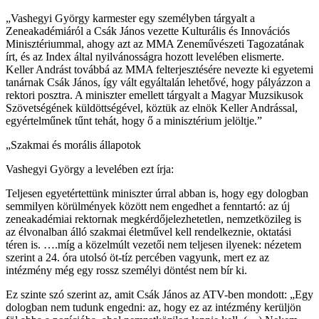
„Vashegyi György karmester egy személyben tárgyalt a
Zeneakadémiáról a Csák János vezette Kulturális és Innovációs
Minisztériummal, ahogy azt az MMA Zeneművészeti Tagozatának
írt, és az Index által nyilvánosságra hozott levelében elismerte.
Keller Andrást továbbá az MMA felterjesztésére nevezte ki egyetemi
tanárnak Csák János, így vált egyáltalán lehetővé, hogy pályázzon a
rektori posztra. A miniszter emellett tárgyalt a Magyar Muzsikusok
Szövetségének küldöttségével, köztük az elnök Keller Andrással,
egyértelműnek tűnt tehát, hogy ő a minisztérium jelöltje.”
„Szakmai és morális állapotok
Vashegyi György a levelében ezt írja:
Teljesen egyetértettünk miniszter úrral abban is, hogy egy dologban
semmilyen körülmények között nem engedhet a fenntartó: az új
zeneakadémiai rektornak megkérdőjelezhetetlen, nemzetközileg is
az élvonalban álló szakmai életművel kell rendelkeznie, oktatási
téren is. ….míg a közelmúlt vezetői nem teljesen ilyenek: nézetem
szerint a 24. óra utolsó öt-tíz percében vagyunk, mert ez az
intézmény még egy rossz személyi döntést nem bír ki.
Ez szinte szó szerint az, amit Csák János az ATV-ben mondott: „Egy
dologban nem tudunk engedni: az, hogy ez az intézmény kerüljön