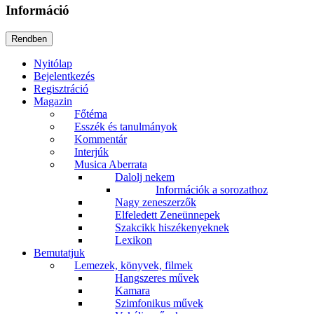
Információ
Nyitólap
Bejelentkezés
Regisztráció
Magazin
Főtéma
Esszék és tanulmányok
Kommentár
Interjúk
Musica Aberrata
Dalolj nekem
Információk a sorozathoz
Nagy zeneszerzők
Elfeledett Zeneünnepek
Szakcikk hiszékenyeknek
Lexikon
Bemutatjuk
Lemezek, könyvek, filmek
Hangszeres művek
Kamara
Szimfonikus művek