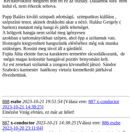
Recitativokhoz mégnem nött fel ez az osztály. Dallamok sora nem
indul el, nem érkezik sehova.
Papp Balázs kiváló szinpadi adottságú, szimpatikus kiállásu ,
szépszínü tenor, akinek drukkolni akar a nézö. Halász Gergely (
bariton) mutatott még hangi és játék tehetséget.
A hölgyek hangja nem szólal meg igényesen
azokban a tartományokban szépen, ahol épp a szólamuk van.
Homogén kiegyenlitett hangszínük eléréséhez még sok munka
szükséges. Rossini meg távol áll a gárdától.
Fujita Júlia eleinte furcsa karakteres termetére rácsodálkozunk, de
mégis magas koloratúr hangjával pozitiv benyomást kelt.
Az est zenekari szólamát a zongora kivonatból játszó Sándor
Szabolcs karmester hatékony virtuóz kiemelkedö játékával
élvezhettünk.
888
eszbe
2023-10-21 19:51:54
[Válasz erre:
887 x-conductor
2023-10-21 14:38:25
]
Elnézést Virág elvtárs, ez már az ítélet!
887
x-conductor
2023-10-21 14:38:25
[Válasz erre:
886 eszbe
2023-10-20 23:11:04
]