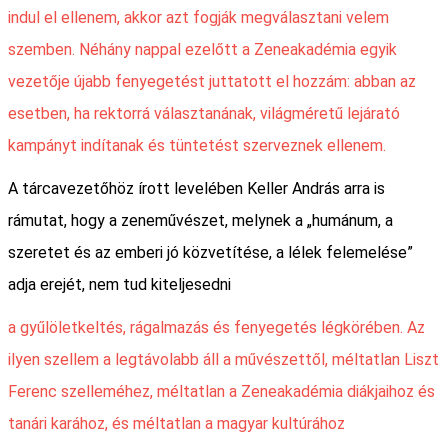
indul el ellenem, akkor azt fogják megválasztani velem
szemben. Néhány nappal ezelőtt a Zeneakadémia egyik
vezetője újabb fenyegetést juttatott el hozzám: abban az
esetben, ha rektorrá választanának, világméretű lejárató
kampányt indítanak és tüntetést szerveznek ellenem.
A tárcavezetőhöz írott levelében Keller András arra is
rámutat, hogy a zeneművészet, melynek a „humánum, a
szeretet és az emberi jó közvetítése, a lélek felemelése”
adja erejét, nem tud kiteljesedni
a gyűlöletkeltés, rágalmazás és fenyegetés légkörében. Az
ilyen szellem a legtávolabb áll a művészettől, méltatlan Liszt
Ferenc szelleméhez, méltatlan a Zeneakadémia diákjaihoz és
tanári karához, és méltatlan a magyar kultúrához