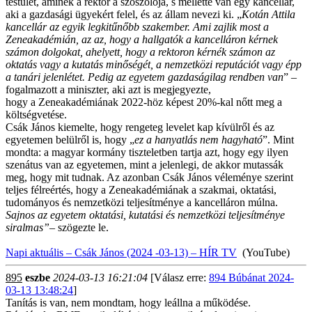
testület, aminek a rektor a szószólója, s mellette van egy kancellár,
aki a gazdasági ügyekért felel, és az állam nevezi ki. „
Kotán Attila
kancellár az egyik legkitűnőbb szakember. Ami zajlik most a
Zeneakadémián, az az, hogy a hallgatók a kancelláron kérnek
számon dolgokat, ahelyett, hogy a rektoron kérnék számon az
oktatás vagy a kutatás minőségét, a nemzetközi reputációt vagy épp
a tanári jelenlétet. Pedig az egyetem gazdaságilag rendben van
” –
fogalmazott a miniszter, aki azt is megjegyezte,
hogy a Zeneakadémiának 2022-höz képest 20%-kal nőtt meg a
költségvetése.
Csák János kiemelte, hogy rengeteg levelet kap kívülről és az
egyetemen belülről is, hogy „
ez a hanyatlás nem hagyható
”. Mint
mondta: a magyar kormány tiszteletben tartja azt, hogy egy ilyen
szenátus van az egyetemen, mint a jelenlegi, de akkor mutassák
meg, hogy mit tudnak. Az azonban Csák János véleménye szerint
teljes félreértés, hogy a Zeneakadémiának a szakmai, oktatási,
tudományos és nemzetközi teljesítménye a kancelláron múlna.
Sajnos az egyetem oktatási, kutatási és nemzetközi teljesítménye
siralmas”
– szögezte le.
Napi aktuális – Csák János (2024 -03-13) – HÍR TV
(YouTube)
895
eszbe
2024-03-13 16:21:04
[Válasz erre:
894 Búbánat 2024-
03-13 13:48:24
]
Tanítás is van, nem mondtam, hogy leállna a működése.