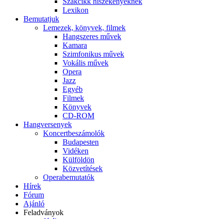
Szakcikk hiszékenyeknek
Lexikon
Bemutatjuk
Lemezek, könyvek, filmek
Hangszeres művek
Kamara
Szimfonikus művek
Vokális művek
Opera
Jazz
Egyéb
Filmek
Könyvek
CD-ROM
Hangversenyek
Koncertbeszámolók
Budapesten
Vidéken
Külföldön
Közvetítések
Operabemutatók
Hírek
Fórum
Ajánló
Feladványok