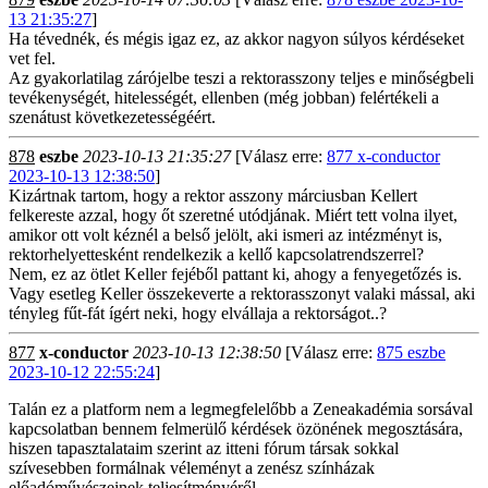
13 21:35:27
]
Ha tévednék, és mégis igaz ez, az akkor nagyon súlyos kérdéseket
vet fel.
Az gyakorlatilag zárójelbe teszi a rektorasszony teljes e minőségbeli
tevékenységét, hitelességét, ellenben (még jobban) felértékeli a
szenátust következetességéért.
878
eszbe
2023-10-13 21:35:27
[Válasz erre:
877 x-conductor
2023-10-13 12:38:50
]
Kizártnak tartom, hogy a rektor asszony márciusban Kellert
felkereste azzal, hogy őt szeretné utódjának. Miért tett volna ilyet,
amikor ott volt kéznél a belső jelölt, aki ismeri az intézményt is,
rektorhelyettesként rendelkezik a kellő kapcsolatrendszerrel?
Nem, ez az ötlet Keller fejéből pattant ki, ahogy a fenyegetőzés is.
Vagy esetleg Keller összekeverte a rektorasszonyt valaki mással, aki
tényleg fűt-fát ígért neki, hogy elvállaja a rektorságot..?
877
x-conductor
2023-10-13 12:38:50
[Válasz erre:
875 eszbe
2023-10-12 22:55:24
]
Talán ez a platform nem a legmegfelelőbb a Zeneakadémia sorsával
kapcsolatban bennem felmerülő kérdések özönének megosztására,
hiszen tapasztalataim szerint az itteni fórum társak sokkal
szívesebben formálnak véleményt a zenész színházak
előadóművészeinek teljesítményéről.