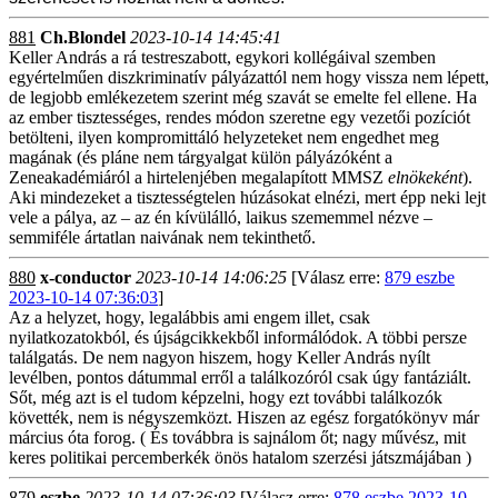
881
Ch.Blondel
2023-10-14 14:45:41
Keller András a rá testreszabott, egykori kollégáival szemben
egyértelműen diszkriminatív pályázattól nem hogy vissza nem lépett,
de legjobb emlékezetem szerint még szavát se emelte fel ellene. Ha
az ember tisztességes, rendes módon szeretne egy vezetői pozíciót
betölteni, ilyen kompromittáló helyzeteket nem engedhet meg
magának (és pláne nem tárgyalgat külön pályázóként a
Zeneakadémiáról a hirtelenjében megalapított MMSZ
elnökeként
).
Aki mindezeket a tisztességtelen húzásokat elnézi, mert épp neki lejt
vele a pálya, az – az én kívülálló, laikus szememmel nézve –
semmiféle ártatlan naivának nem tekinthető.
880
x-conductor
2023-10-14 14:06:25
[Válasz erre:
879 eszbe
2023-10-14 07:36:03
]
Az a helyzet, hogy, legalábbis ami engem illet, csak
nyilatkozatokból, és újságcikkekből informálódok. A többi persze
találgatás. De nem nagyon hiszem, hogy Keller András nyílt
levélben, pontos dátummal erről a találkozóról csak úgy fantáziált.
Sőt, még azt is el tudom képzelni, hogy ezt további találkozók
követték, nem is négyszemközt. Hiszen az egész forgatókönyv már
március óta forog. ( És továbbra is sajnálom őt; nagy művész, mit
keres politikai percemberkék önös hatalom szerzési játszmájában )
879
eszbe
2023-10-14 07:36:03
[Válasz erre:
878 eszbe 2023-10-