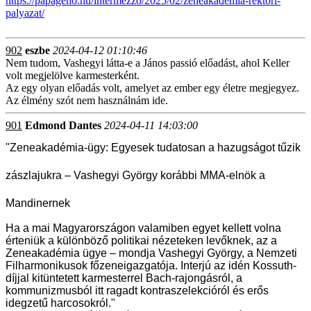
https://papageno.hu/intermezzo/2025/02/zeneakademia-rektori-
palyazat/
902
eszbe
2024-04-12 01:10:46
Nem tudom, Vashegyi látta-e a János passió előadást, ahol Keller
volt megjelölve karmesterként.
Az egy olyan előadás volt, amelyet az ember egy életre megjegyez.
Az élmény szót nem használnám ide.
901
Edmond Dantes
2024-04-11 14:03:00
"Zeneakadémia-ügy: Egyesek tudatosan a hazugságot tűzik
zászlajukra – Vashegyi György korábbi MMA-elnök a
Mandinernek
Ha a mai Magyarországon valamiben egyet kellett volna
érteniük a különböző politikai nézeteken levőknek, az a
Zeneakadémia ügye – mondja Vashegyi György, a Nemzeti
Filharmonikusok főzeneigazgatója. Interjú az idén Kossuth-
díjjal kitüntetett karmesterrel Bach-rajongásról, a
kommunizmusból itt ragadt kontraszelekcióról és erős
idegzetű harcosokról."