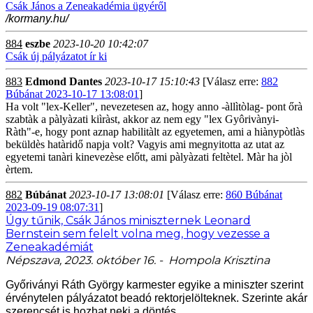
Csák János a Zeneakadémia ügyéről
/kormany.hu/
884
eszbe
2023-10-20 10:42:07
Csák új pályázatot ír ki
883
Edmond Dantes
2023-10-17 15:10:43
[Válasz erre:
882
Búbánat 2023-10-17 13:08:01
]
Ha volt "lex-Keller", nevezetesen az, hogy anno -àllìtòlag- pont őrà
szabtàk a pàlyàzati kiìràst, akkor az nem egy "lex Gyôrivànyi-
Ràth"-e, hogy pont aznap habilitàlt az egyetemen, ami a hiànypòtlàs
beküldès hatàridő napja volt? Vagyis ami megnyitotta az utat az
egyetemi tanàri kinevezèse előtt, ami pàlyàzati feltètel. Màr ha jòl
èrtem.
882
Búbánat
2023-10-17 13:08:01
[Válasz erre:
860 Búbánat
2023-09-19 08:07:31
]
Úgy tűnik, Csák János miniszternek Leonard
Bernstein sem felelt volna meg, hogy vezesse a
Zeneakadémiát
Népszava, 2023. október 16. - Hompola Krisztina
Győriványi Ráth György karmester egyike a miniszter szerint
érvénytelen pályázatot beadó rektorjelölteknek. Szerinte akár
szerencsét is hozhat neki a döntés.