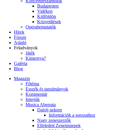
Koncertbeszámolók
Budapesten
Vidéken
Külföldön
Közvetítések
Operabemutatók
Hírek
Fórum
Ajánló
Feladványok
Játék
Kimernya?
Galéria
Blog
Magazin
Főtéma
Esszék és tanulmányok
Kommentár
Interjúk
Musica Aberrata
Dalolj nekem
Információk a sorozathoz
Nagy zeneszerzők
Elfeledett Zeneünnepek