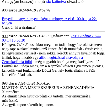
A nagy(on hosszú) interjú
ide kattintva
olvasható.
900
eszbe
2024-04-10 19:51:41
Egyedüli magyar egyetemként nemhogy az első 100-ban, a 22.
helyen
Csák úr, ki a siralmas?
899
eszbe
2024-03-29 11:46:09
[Válasz erre:
896 Búbánat 2024-
03-14 10:50:30
]
Hát igen, Csák János ekkor még nem tudta, hogy "az oktatás terén
nagy tapasztalattal rendelkező kancellár" úr munkáját - értsd: eddig
két egyetemet vert szét - nem sokkal később annyira kiválónak fogja
találni, hogy inkább egy
alibi megbízással eltávolítja a
Zeneakadémia fölül
a még nagyobb botrányt megakadályozandó.
Formálisan utódja nincs, ám a Képzőművészeti Egyetemen jelenleg
kancellárként funkcionáló Dóczi Gergely fogja ellátni a LFZE
kancellári feladatait.
898
clara
2024-03-24 16:04:26
MARTON ÉVA MESTERKURZUS A ZENEAKADÉMIA
X.termében.
Az elmúlt héten hétfötöl-péntekig tartotta mesterkurzusát a
müvésznö.
Az egyik napon sikerült bejutnom.