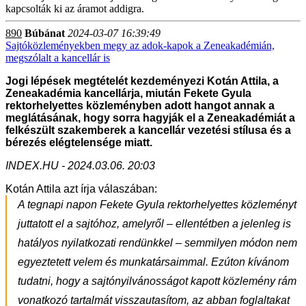
kapcsolták ki az áramot addigra.
890
Búbánat
2024-03-07 16:39:49
Sajtóközleményekben megy az adok-kapok a Zeneakadémián,
megszólalt a kancellár is
Jogi lépések megtételét kezdeményezi Kotán Attila, a
Zeneakadémia kancellárja, miután Fekete Gyula
rektorhelyettes közleményben adott hangot annak a
meglátásának, hogy sorra hagyják el a Zeneakadémiát a
felkészült szakemberek a kancellár vezetési stílusa és a
bérezés elégtelensége miatt.
INDEX.HU - 2024.03.06. 20:03
Kotán Attila azt írja válaszában:
A tegnapi napon Fekete Gyula rektorhelyettes közleményt
juttatott el a sajtóhoz, amelyről – ellentétben a jelenleg is
hatályos nyilatkozati rendünkkel – semmilyen módon nem
egyeztetett velem és munkatársaimmal. Ezúton kívánom
tudatni, hogy a sajtónyilvánosságot kapott közlemény rám
vonatkozó tartalmát visszautasítom, az abban foglaltakat