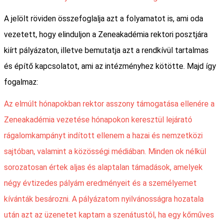
A jelölt röviden összefoglalja azt a folyamatot is, ami oda
vezetett, hogy elinduljon a Zeneakadémia rektori posztjára
kiírt pályázaton, illetve bemutatja azt a rendkívül tartalmas
és építő kapcsolatot, ami az intézményhez kötötte. Majd így
fogalmaz:
Az elmúlt hónapokban rektor asszony támogatása ellenére a
Zeneakadémia vezetése hónapokon keresztül lejárató
rágalomkampányt indított ellenem a hazai és nemzetközi
sajtóban, valamint a közösségi médiában. Minden ok nélkül
sorozatosan értek aljas és alaptalan támadások, amelyek
négy évtizedes pályám eredményeit és a személyemet
kívánták besározni. A pályázatom nyilvánosságra hozatala
után azt az üzenetet kaptam a szenátustól, ha egy kőműves