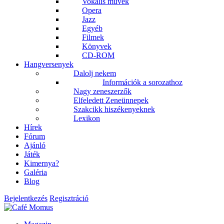
Vokális művek
Opera
Jazz
Egyéb
Filmek
Könyvek
CD-ROM
Hangversenyek
Dalolj nekem
Információk a sorozathoz
Nagy zeneszerzők
Elfeledett Zeneünnepek
Szakcikk hiszékenyeknek
Lexikon
Hírek
Fórum
Ajánló
Játék
Kimernya?
Galéria
Blog
Bejelentkezés
Regisztráció