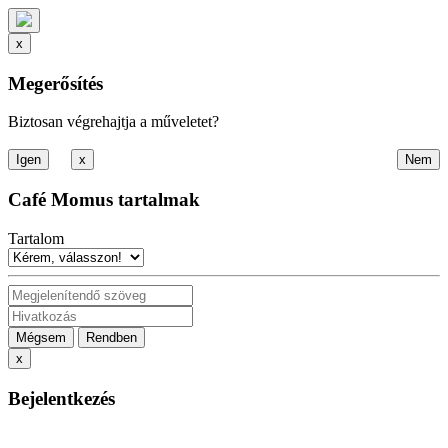
x
Megerősítés
Biztosan végrehajtja a műveletet?
x
Café Momus tartalmak
Tartalom
Mégsem
Rendben
x
Bejelentkezés