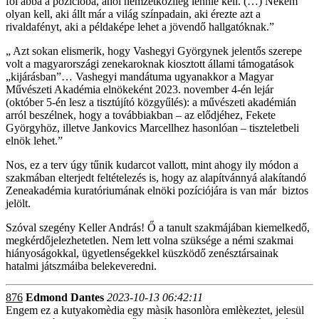
föl abba a pozícióba, ahol nemzetközileg lennie kell. (…) Nekem
olyan kell, aki állt már a világ színpadain, aki érezte azt a
rivaldafényt, aki a példaképe lehet a jövendő hallgatóknak.”
„ Azt sokan elismerik, hogy Vashegyi Györgynek jelentős szerepe
volt a magyarországi zenekaroknak kiosztott állami támogatások
„kijárásban”… Vashegyi mandátuma ugyanakkor a Magyar
Művészeti Akadémia elnökeként 2023. november 4-én lejár
(október 5-én lesz a tisztújító közgyűlés): a művészeti akadémián
arról beszélnek, hogy a továbbiakban – az elődjéhez, Fekete
Györgyhöz, illetve Jankovics Marcellhez hasonlóan – tiszteletbeli
elnök lehet.”
Nos, ez a terv úgy tűnik kudarcot vallott, mint ahogy ily módon a
szakmában elterjedt feltételezés is, hogy az alapítvánnyá alakítandó
Zeneakadémia kuratóriumának elnöki pozíciójára is van már biztos
jelölt.
Szóval szegény Keller András! Ő a tanult szakmájában kiemelkedő,
megkérdőjelezhetetlen. Nem lett volna szüksége a némi szakmai
hiányoságokkal, ügyetlenségekkel küszködő zenésztársainak
hatalmi játszmáiba belekeveredni.
876
Edmond Dantes
2023-10-13 06:42:11
Engem ez a kutyakomèdia egy màsik hasonlòra emlèkeztet, jelesül