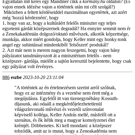
Egyáltalán mit keres egy Mandiner cikk a
kormány.hu
oldalon? (És
vajon ennek idézése vajon a történtek után mi célt szolgál?)
Miközben a feltett kérdéseiddel maximálisan egyetértek, azt azért
még 'hozzá kérdezném', hogy
1. hogy van az, hogy a kultúráért felelős miniszter egy teljes
egyetemi gárdát középszernek degradál? Ha ennyire semmit nem ér
a Zenekakadémián dolgozó/oktató művészek, alkotók képzettsége,
munkája, akkor miért gondolja, hogy Keller mint egy honky-tonk
angel egy suhintással mindenkiből 'felsőszert' produkál?
2. Azt már nem is merem nagyon feszegetni, hogy vajon hány
pályázatot tanulmányozott át a minisztérium felelős - nem
középszer- gárdája, mielőtt a sajtón keresztül bejelentette, hogy csak
egy pályázat volt érvényes.
886
eszbe
2023-10-20 23:11:04
"A történtek az én értelmezésem szerint arról szólnak,
hogy ez az intézmény és a vezetése nem érett még a
megújulásra. Egyfelől itt van tizenegynéhány Kossuth-
díjasunk, aki odaáll a megkérdőjelezhetetlenül
világszínvonalú művészi és vezetői színvonalat
képviselő kolléga, Keller András mellé, másfelől ott a
szenátus, és ők ítélik meg a magyar komolyzenei élet
krémjét. Döbbenetes. Ki kell mondani: a középszer
tobzódik, amit az is mutat, hogy a Zeneakadémia nem