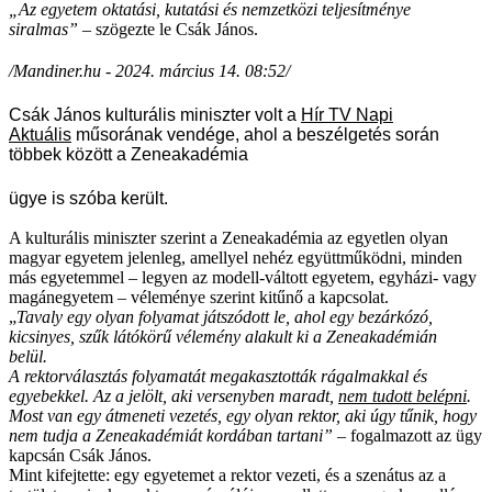
„Az egyetem oktatási, kutatási és nemzetközi teljesítménye
siralmas”
– szögezte le Csák János.
/Mandiner.hu - 2024. március 14. 08:52/
Csák János kulturális miniszter volt a
Hír TV Napi
Aktuális
műsorának vendége, ahol a beszélgetés során
többek között a Zeneakadémia
ügye is szóba került.
A kulturális miniszter szerint a Zeneakadémia az egyetlen olyan
magyar egyetem jelenleg, amellyel nehéz együttműködni, minden
más egyetemmel – legyen az modell-váltott egyetem, egyházi- vagy
magánegyetem – véleménye szerint kitűnő a kapcsolat.
„
Tavaly egy olyan folyamat játszódott le,
ahol egy bezárkózó,
kicsinyes, szűk látókörű vélemény alakult ki a Zeneakadémián
belül.
A rektorválasztás folyamatát megakasztották rágalmakkal és
egyebekkel. Az a jelölt, aki versenyben maradt,
nem tudott belépni
.
Most van egy átmeneti vezetés, egy olyan rektor, aki úgy tűnik, hogy
nem tudja a Zeneakadémiát kordában tartani” –
fogalmazott az ügy
kapcsán Csák János.
Mint kifejtette: egy egyetemet a rektor vezeti, és a szenátus az a