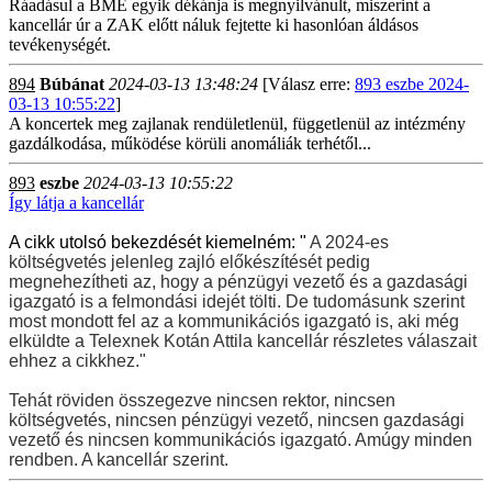
Ráadásul a BME egyik dékánja is megnyilvánult, miszerint a
kancellár úr a ZAK előtt náluk fejtette ki hasonlóan áldásos
tevékenységét.
894
Búbánat
2024-03-13 13:48:24
[Válasz erre:
893 eszbe 2024-
03-13 10:55:22
]
A koncertek meg zajlanak rendületlenül, függetlenül az intézmény
gazdálkodása, működése körüli anomáliák terhétől...
893
eszbe
2024-03-13 10:55:22
Így látja a kancellár
A cikk utolsó bekezdését kiemelném:
"
A 2024-es
költségvetés jelenleg zajló előkészítését pedig
megnehezítheti az, hogy a pénzügyi vezető és a gazdasági
igazgató is a felmondási idejét tölti. De tudomásunk szerint
most mondott fel az a kommunikációs igazgató is, aki még
elküldte a Telexnek Kotán Attila kancellár részletes válaszait
ehhez a cikkhez."
Tehát röviden összegezve nincsen rektor, nincsen
költségvetés, nincsen pénzügyi vezető, nincsen gazdasági
vezető és nincsen kommunikációs igazgató. Amúgy minden
rendben. A kancellár szerint.