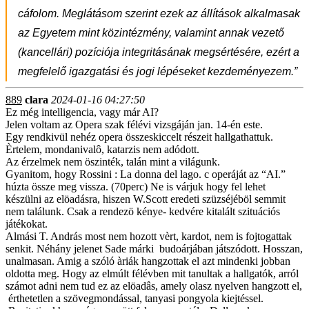
cáfolom. Meglátásom szerint ezek az állítások alkalmasak
az Egyetem mint közintézmény, valamint annak vezető
(kancellári) pozíciója integritásának megsértésére, ezért a
megfelelő igazgatási és jogi lépéseket kezdeményezem.”
889
clara
2024-01-16 04:27:50
Ez még intelligencia, vagy már AI?
Jelen voltam az Opera szak félévi vizsgáján jan. 14-én este.
Egy rendkivül nehéz opera összeskiccelt részeit hallgathattuk.
Èrtelem, mondanivalô, katarzis nem adódott.
Az érzelmek nem öszinték, talán mint a világunk.
Gyanitom, hogy Rossini : La donna del lago. c operáját az “AI.”
húzta össze meg vissza. (70perc) Ne is várjuk hogy fel lehet
készülni az elöadásra, hiszen W.Scott eredeti szüzséjéböl semmit
nem találunk. Csak a rendezö kénye- kedvére kitalált szituációs
játékokat.
Almási T. András most nem hozott vèrt, kardot, nem is fojtogattak
senkit. Néhány jelenet Sade márki budoárjában játszódott. Hosszan,
unalmasan. Amig a szóló àriák hangzottak el azt mindenki jobban
oldotta meg. Hogy az elmúlt félévben mit tanultak a hallgatók, arról
számot adni nem tud ez az elöadâs, amely olasz nyelven hangzott el,
érthetetlen a szövegmondással, tanyasi pongyola kiejtéssel.