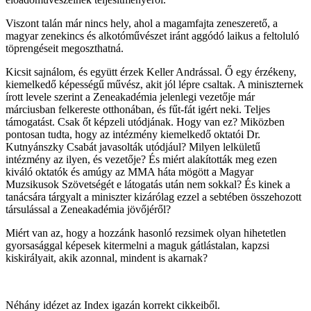
Viszont talán már nincs hely, ahol a magamfajta zeneszerető, a
magyar zenekincs és alkotóművészet iránt aggódó laikus a feltoluló
töprengéseit megoszthatná.
Kicsit sajnálom, és együtt érzek Keller Andrással. Ő egy érzékeny,
kiemelkedő képességű művész, akit jól lépre csaltak. A miniszternek
írott levele szerint a Zeneakadémia jelenlegi vezetője már
márciusban felkereste otthonában, és fűt-fát igért neki. Teljes
támogatást. Csak őt képzeli utódjának. Hogy van ez? Miközben
pontosan tudta, hogy az intézmény kiemelkedő oktatói Dr.
Kutnyánszky Csabát javasolták utódjául? Milyen lelkületű
intézmény az ilyen, és vezetője? És miért alakították meg ezen
kiváló oktatók és amúgy az MMA háta mögött a Magyar
Muzsikusok Szövetségét e látogatás után nem sokkal? És kinek a
tanácsára tárgyalt a miniszter kizárólag ezzel a sebtében összehozott
társulással a Zeneakadémia jövőjéről?
Miért van az, hogy a hozzánk hasonló rezsimek olyan hihetetlen
gyorsasággal képesek kitermelni a maguk gátlástalan, kapzsi
kiskirályait, akik azonnal, mindent is akarnak?
Néhány idézet az Index igazán korrekt cikkeiből.