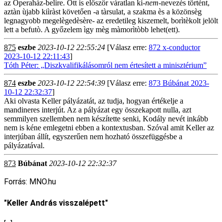
az Operahàz-belire. Ott is először vàratlan ki-
nem
-nevezès törtènt,
aztàn ùjabb kiìràst követően -a tàrsulat, a szakma ès a közönsèg
legnagyobb megelègedèsère- az eredetileg kiszemelt, borìtèkolt jelölt
lett a befutò. A győzelem ìgy mèg màmorìtòbb lehet(ett).
875
eszbe
2023-10-12 22:55:24
[Válasz erre:
872 x-conductor
2023-10-12 22:11:43
]
Tóth Péter: „Diszkvalifikálásomról nem értesített a minisztérium”
874
eszbe
2023-10-12 22:54:39
[Válasz erre:
873 Búbánat 2023-
10-12 22:32:37
]
Aki olvasta Keller pályázatát, az tudja, hogyan értékelje a
mandineres interjút. Az a pályázat egy összekapott nulla, azt
semmilyen szellemben nem készítette senki, Kodály nevét inkább
nem is kéne emlegetni ebben a kontextusban. Szóval amit Keller az
interjúban állít, egyszerűen nem hozható összefüggésbe a
pályázatával.
873
Búbánat
2023-10-12 22:32:37
Forrás: MNO.hu
"Keller András visszalépett"