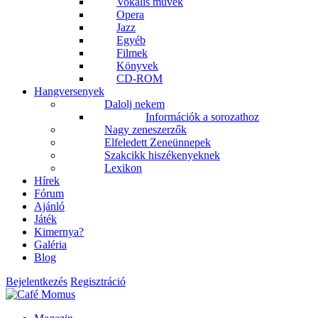
Vokális művek
Opera
Jazz
Egyéb
Filmek
Könyvek
CD-ROM
Hangversenyek
Dalolj nekem
Információk a sorozathoz
Nagy zeneszerzők
Elfeledett Zeneünnepek
Szakcikk hiszékenyeknek
Lexikon
Hírek
Fórum
Ajánló
Játék
Kimernya?
Galéria
Blog
Bejelentkezés
Regisztráció