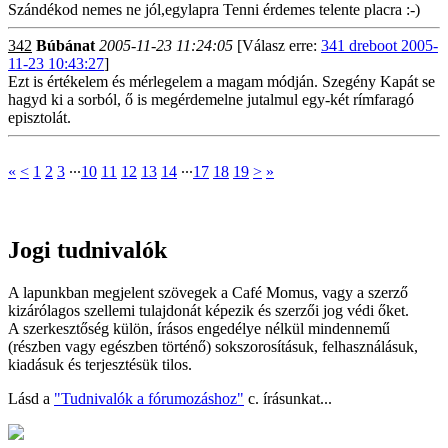
Szándékod nemes ne jól,egylapra Tenni érdemes telente placra :-)
342
Búbánat
2005-11-23 11:24:05
[Válasz erre:
341 dreboot 2005-
11-23 10:43:27
]
Ezt is értékelem és mérlegelem a magam módján. Szegény Kapát se
hagyd ki a sorból, ő is megérdemelne jutalmul egy-két rímfaragó
episztolát.
«
<
1
2
3
∙∙∙
10
11
12
13
14
∙∙∙
17
18
19
>
»
Jogi tudnivalók
A lapunkban megjelent szövegek a Café Momus, vagy a szerző
kizárólagos szellemi tulajdonát képezik és szerzői jog védi őket.
A szerkesztőség külön, írásos engedélye nélkül mindennemű
(részben vagy egészben történő) sokszorosításuk, felhasználásuk,
kiadásuk és terjesztésük tilos.
Lásd a
"Tudnivalók a fórumozáshoz"
c. írásunkat...