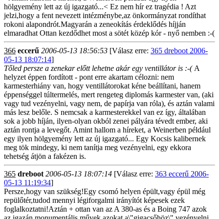
hölgyemény lett az új igazgató...< Ez nem hír ez tragédia ! Azt
jelzi,hogy a fent nevezett intézménybe,az önkormányzat rondíthat
rokoni alapondrót.Magyarán a zeneokítás érdeklődés híjján
elmaradhat Ottan kezdődhet most a sötét közép kór - nyő nemben :-(
366
eccerű
2006-05-13 18:56:53
[Válasz erre:
365 dreboot 2006-
05-13 18:07:14
]
Tőled persze a zenekar előtt lehetne akár egy ventillátor is :-(
A
helyzet éppen fordított - pont erre akartam célozni: nem
karmesterhiány van, hogy ventillátorokat kéne beállítani, hanem
éppenséggel túltermelés, mert rengeteg diplomás karmester van, (aki
vagy tud vezényelni, vagy nem, de papírja van róla), és aztán valami
más lesz belőle. S nemcsak a karmesterekkel van ez így, általában
sok a jobb híján, ilyen-olyan okból zenei pályára tévedt ember, aki
aztán rontja a levegőt. Amint hallom a híreket, a Weinerben például
egy ilyen hölgyemény lett az új igazgató... Egy Kocsis kalibernek
meg tök mindegy, ki nem tanítja meg vezényelni, egy ekkora
tehetség átjön a fakézen is.
365
dreboot
2006-05-13 18:07:14
[Válasz erre:
363 eccerű 2006-
05-13 11:19:34
]
Persze,hogy van szükség!Egy csomó helyen épült,vagy épül még
repülőtér,tudod mennyi légiforgalmi irányítót képesek ezek
foglalkoztatni!Aztán + ottan van az A 380-as és a Boing 747 azok
az igazán monumentális művek,azokat a\"gigacsőhöz\" vezényelni