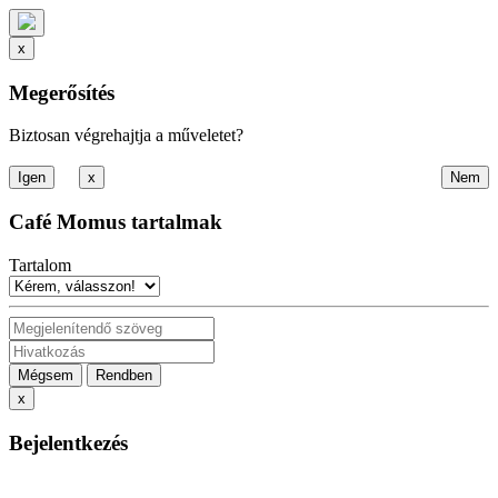
x
Megerősítés
Biztosan végrehajtja a műveletet?
x
Café Momus tartalmak
Tartalom
Mégsem
Rendben
x
Bejelentkezés