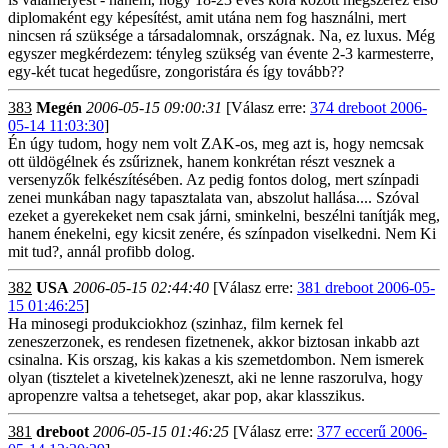
diplomaként egy képesítést, amit utána nem fog használni, mert
nincsen rá szüksége a társadalomnak, országnak. Na, ez luxus. Még
egyszer megkérdezem: tényleg szükség van évente 2-3 karmesterre,
egy-két tucat hegedűsre, zongoristára és így tovább??
383
Megén
2006-05-15 09:00:31
[Válasz erre:
374 dreboot 2006-
05-14 11:03:30
]
Én úgy tudom, hogy nem volt ZAK-os, meg azt is, hogy nemcsak
ott üldögélnek és zsűriznek, hanem konkrétan részt vesznek a
versenyzők felkészítésében. Az pedig fontos dolog, mert színpadi
zenei munkában nagy tapasztalata van, abszolut hallása.... Szóval
ezeket a gyerekeket nem csak járni, sminkelni, beszélni tanítják meg,
hanem énekelni, egy kicsit zenére, és színpadon viselkedni. Nem Ki
mit tud?, annál profibb dolog.
382
USA
2006-05-15 02:44:40
[Válasz erre:
381 dreboot 2006-05-
15 01:46:25
]
Ha minosegi produkciokhoz (szinhaz, film kernek fel
zeneszerzonek, es rendesen fizetnenek, akkor biztosan inkabb azt
csinalna. Kis orszag, kis kakas a kis szemetdombon. Nem ismerek
olyan (tisztelet a kivetelnek)zeneszt, aki ne lenne raszorulva, hogy
apropenzre valtsa a tehetseget, akar pop, akar klasszikus.
381
dreboot
2006-05-15 01:46:25
[Válasz erre:
377 eccerű 2006-