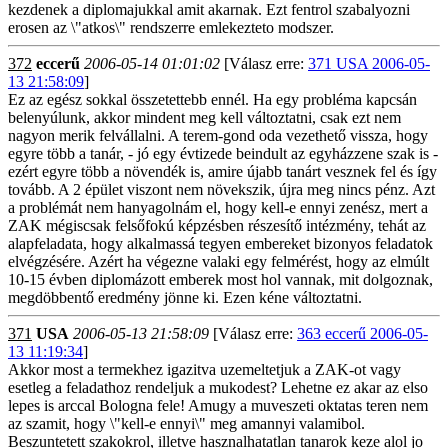
kezdenek a diplomajukkal amit akarnak. Ezt fentrol szabalyozni
erosen az \"atkos\" rendszerre emlekezteto modszer.
372
eccerű
2006-05-14 01:01:02
[Válasz erre:
371 USA 2006-05-
13 21:58:09
]
Ez az egész sokkal összetettebb ennél. Ha egy probléma kapcsán
belenyúlunk, akkor mindent meg kell változtatni, csak ezt nem
nagyon merik felvállalni. A terem-gond oda vezethető vissza, hogy
egyre több a tanár, - jó egy évtizede beindult az egyházzene szak is -
ezért egyre több a növendék is, amire újabb tanárt vesznek fel és így
tovább. A 2 épület viszont nem növekszik, újra meg nincs pénz. Azt
a problémát nem hanyagolnám el, hogy kell-e ennyi zenész, mert a
ZAK mégiscsak felsőfokú képzésben részesítő intézmény, tehát az
alapfeladata, hogy alkalmassá tegyen embereket bizonyos feladatok
elvégzésére. Azért ha végezne valaki egy felmérést, hogy az elmúlt
10-15 évben diplomázott emberek most hol vannak, mit dolgoznak,
megdöbbentő eredmény jönne ki. Ezen kéne változtatni.
371
USA
2006-05-13 21:58:09
[Válasz erre:
363 eccerű 2006-05-
13 11:19:34
]
Akkor most a termekhez igazitva uzemeltetjuk a ZAK-ot vagy
esetleg a feladathoz rendeljuk a mukodest? Lehetne ez akar az elso
lepes is arccal Bologna fele! Amugy a muveszeti oktatas teren nem
az szamit, hogy \"kell-e ennyi\" meg amannyi valamibol.
Beszuntetett szakokrol, illetve hasznalhatatlan tanarok keze alol jo