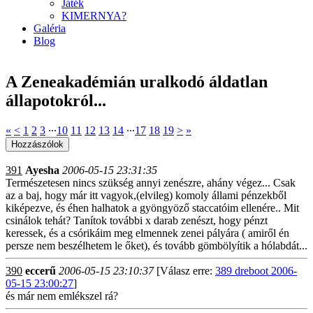
Játék
KIMERNYA?
Galéria
Blog
A Zeneakadémián uralkodó áldatlan
állapotokról...
«
<
1
2
3
∙∙∙
10
11
12
13
14
∙∙∙
17
18
19
>
»
391
Ayesha
2006-05-15 23:31:35
Természetesen nincs szükség annyi zenészre, ahány végez... Csak
az a baj, hogy már itt vagyok,(elvileg) komoly állami pénzekből
kiképezve, és éhen halhatok a gyöngyöző staccatóim ellenére.. Mit
csinálok tehát? Tanítok további x darab zenészt, hogy pénzt
keressek, és a csórikáim meg elmennek zenei pályára ( amiről én
persze nem beszélhetem le őket), és tovább gömbölyítik a hólabdát...
390
eccerű
2006-05-15 23:10:37
[Válasz erre:
389 dreboot 2006-
05-15 23:00:27
]
és már nem emlékszel rá?