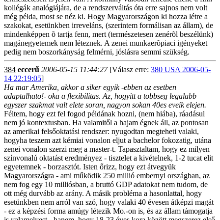
kollégák analógiájára, de a rendszerváltás óta erre sajnos nem volt
még példa, most se néz ki. Hogy Magyarországon ki hozza létre a
szakokat, esetünkben irreveláns, (szerintem formálisan az állam), de
mindenképpen õ tartja fenn, mert (természetesen zenérõl beszélünk)
magánegyetemek nem léteznek. A zenei munkaerõpiaci igényeket
pedig nem boszorkányság felmérni, jóslásra semmi szükség.
384
eccerű
2006-05-15 11:44:27
[Válasz erre:
380 USA 2006-05-
14 22:19:05
]
Ha mar Amerika, akkor a siker egyik -ebben az esetben
adaptalhato!- oka a flexibilitas. Az, hogyitt a tobbseg legalabb
egyszer szakmat valt elete soran, nagyon sokan 40es eveik elejen.
Féltem, hogy ezt fel fogod példának hozni, (nem hiába), ráadásul
nem jó kontextusban. Ha valamitől a hajam égnek áll, az pontosan
az amerikai felsőoktatási rendszer: nyugodtan megteheti valaki,
hogyha teszem azt kémiai vonalon eljut a bachelor fokozatig, utána
zenei vonalon szerzi meg a master-t. Tapasztaltam, hogy ez milyen
színvonalú oktatást eredményez - tisztelet a kivételnek, 1-2 tucat elit
egyetemnek - borzasztót. Isten őrizz, hogy ezt átvegyük
Magyarországra - ami működik 250 millió embernyi országban, az
nem fog egy 10 milliósban, a bruttó GDP adatokat nem tudom, de
ott még durvább az arány. A másik probléma a hasonlattal, hogy
esetünkben nem arról van szó, hogy valaki 40 évesen átképzi magát
- ez a képzési forma amúgy létezik Mo.-on is, és az állam támogatja
is valamelyest - hanem, hogy 18-23 éves kora között megszerez első