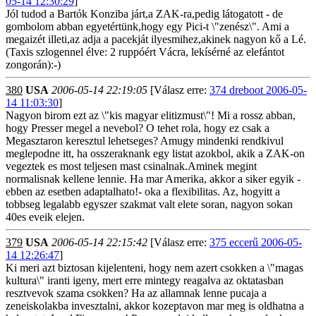
05-14 12:30:29
]
Jól tudod a Bartók Konziba járt,a ZAK-ra,pedig látogatott - de
gombolom abban egyetértünk,hogy egy Pici-t \"zenész\". Ami a
megaizét illeti,az adja a pacekját ilyesmihez,akinek nagyon kő a Lé.
(Taxis szlogennel élve: 2 ruppóért Vácra, lekísérné az elefántot
zongorán):-)
380
USA
2006-05-14 22:19:05
[Válasz erre:
374 dreboot 2006-05-
14 11:03:30
]
Nagyon birom ezt az \"kis magyar elitizmust\"! Mi a rossz abban,
hogy Presser megel a nevebol? O tehet rola, hogy ez csak a
Megasztaron keresztul lehetseges? Amugy mindenki rendkivul
meglepodne itt, ha osszeraknank egy listat azokbol, akik a ZAK-on
vegeztek es most teljesen mast csinalnak.Aminek megint
normalisnak kellene lennie. Ha mar Amerika, akkor a siker egyik -
ebben az esetben adaptalhato!- oka a flexibilitas. Az, hogyitt a
tobbseg legalabb egyszer szakmat valt elete soran, nagyon sokan
40es eveik elejen.
379
USA
2006-05-14 22:15:42
[Válasz erre:
375 eccerű 2006-05-
14 12:26:47
]
Ki meri azt biztosan kijelenteni, hogy nem azert csokken a \"magas
kultura\" iranti igeny, mert erre mintegy reagalva az oktatasban
resztvevok szama csokken? Ha az allamnak lenne pucaja a
zeneiskolakba invesztalni, akkor kozeptavon mar meg is oldhatna a