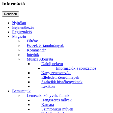
Információ
Nyitólap
Bejelentkezés
Regisztráció
Magazin
Főtéma
Esszék és tanulmányok
Kommentár
Interjúk
Musica Aberrata
Dalolj nekem
Információk a sorozathoz
Nagy zeneszerzők
Elfeledett Zeneünnepek
Szakcikk hiszékenyeknek
Lexikon
Bemutatjuk
Lemezek, könyvek, filmek
Hangszeres művek
Kamara
Szimfonikus művek