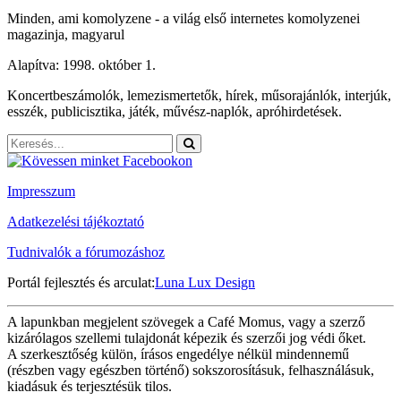
Minden, ami komolyzene - a világ első internetes komolyzenei
magazinja, magyarul
Alapítva: 1998. október 1.
Koncertbeszámolók, lemezismertetők, hírek, műsorajánlók, interjúk,
esszék, publicisztika, játék, művész-naplók, apróhirdetések.
Impresszum
Adatkezelési tájékoztató
Tudnivalók a fórumozáshoz
Portál fejlesztés és arculat:
Luna Lux Design
A lapunkban megjelent szövegek a Café Momus, vagy a szerző
kizárólagos szellemi tulajdonát képezik és szerzői jog védi őket.
A szerkesztőség külön, írásos engedélye nélkül mindennemű
(részben vagy egészben történő) sokszorosításuk, felhasználásuk,
kiadásuk és terjesztésük tilos.