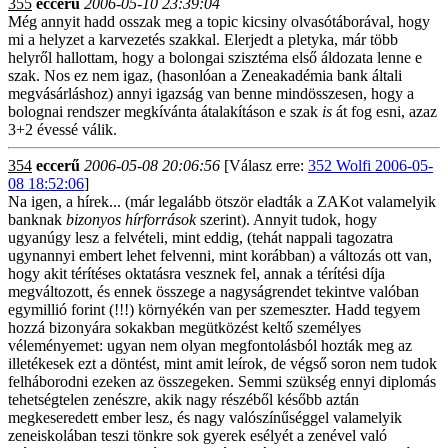
355
eccerű
2006-05-10 23:39:04
Még annyit hadd osszak meg a topic kicsiny olvasótáborával, hogy
mi a helyzet a karvezetés szakkal. Elerjedt a pletyka, már több
helyről hallottam, hogy a bolongai szisztéma első áldozata lenne e
szak. Nos ez nem igaz, (hasonlóan a Zeneakadémia bank általi
megvásárláshoz) annyi igazság van benne mindösszesen, hogy a
bolognai rendszer megkívánta átalakításon e szak
is
át fog esni, azaz
3+2 évessé válik.
354
eccerű
2006-05-08 20:06:56
[Válasz erre:
352 Wolfi 2006-05-
08 18:52:06
]
Na igen, a hírek... (már legalább ötször eladták a ZAKot valamelyik
banknak
bizonyos hírforrások
szerint). Annyit tudok, hogy
ugyanúgy lesz a felvételi, mint eddig, (tehát nappali tagozatra
ugynannyi embert lehet felvenni, mint korábban) a változás ott van,
hogy akit térítéses oktatásra vesznek fel, annak a térítési díja
megváltozott, és ennek összege a nagyságrendet tekintve valóban
egymillió forint (!!!) környékén van per szemeszter. Hadd tegyem
hozzá bizonyára sokakban megütközést keltő személyes
véleményemet: ugyan nem olyan megfontolásból hozták meg az
illetékesek ezt a döntést, mint amit leírok, de végső soron nem tudok
felháborodni ezeken az összegeken. Semmi szükség ennyi diplomás
tehetségtelen zenészre, akik nagy részéből később aztán
megkeseredett ember lesz, és nagy valószínűséggel valamelyik
zeneiskolában teszi tönkre sok gyerek esélyét a zenével való