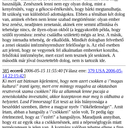
használják. Zenésznek lenni nem egy olyan dolog, mint a
kenyérsütés, vagy a gékocsi-értékesítés, hogy bárki megtanulhatja.
Itt szükség van különböző adottságokra. Ebben a témában két dolog
van, aminek elvben nem lenne szabad megtörténnie: olyan ember
lesz zenész, neadjisten zenetanár, akinek erre semmi affinitása és
tehetsége nincs, de ilyen-olyan okból (a leggyakoribb példa, hogy
szülői nyomásra: zenész családba született) mégis az lesz. A másik,
hogy istenadta tehetség, de elkallódik. Mindkét dologban felvethető
a zenei oktatási intézményrendszer felelőssége is. Az első esetben
azt jelenti, hogy ne vegyenek fel alkalmatlan embereket konziba,
felsőfokú intézménybe, mert ezzel nem tesznek jót senkinek. A
második már jóval összetettebb dolog, nem is tartozik ide.
385
eccerű
2006-05-15 11:55:40
[Válasz erre:
379 USA 2006-05-
14 22:15:42
]
Ki meri azt biztosan kijelenteni, hogy nem azert csokken a \"magas
kultura\" iranti igeny, mert erre mintegy reagalva az oktatasban
resztvevok szama csokken? Ha az allamnak lenne pucaja a
zeneiskolakba invesztalni, akkor kozeptavon mar meg is oldhatna a
helyzetet. Lasd Finnorszag!
Ezt teszi az írás hiányossága a
beszéddel szemben, illetve a magyar nyelv \"tökéletlensége\". Amit
írtam, abban a hangsúly a \"csökken\" szón volt, Te pedig úgy
értelmezted, hogy az \"ezért\" a hangsúlyos. Maradjunk annyiban,
hogy ez az egyik oka a csökkenésnek, ami a népességfogyás miatt
természetesen is jelen van. A kormány valóban tehetne ellene a finn