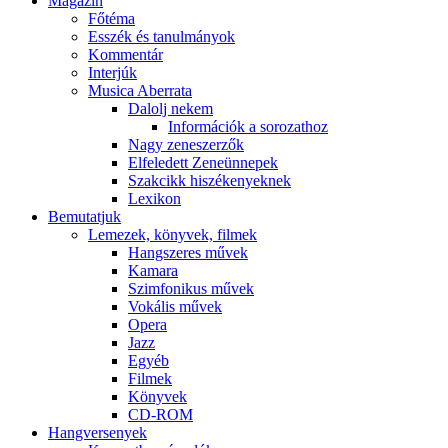
Magazin
Főtéma
Esszék és tanulmányok
Kommentár
Interjúk
Musica Aberrata
Dalolj nekem
Információk a sorozathoz
Nagy zeneszerzők
Elfeledett Zeneünnepek
Szakcikk hiszékenyeknek
Lexikon
Bemutatjuk
Lemezek, könyvek, filmek
Hangszeres művek
Kamara
Szimfonikus művek
Vokális művek
Opera
Jazz
Egyéb
Filmek
Könyvek
CD-ROM
Hangversenyek