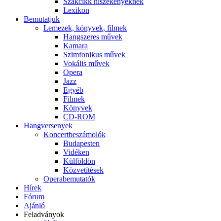
Szakcikk hiszékenyeknek
Lexikon
Bemutatjuk
Lemezek, könyvek, filmek
Hangszeres művek
Kamara
Szimfonikus művek
Vokális művek
Opera
Jazz
Egyéb
Filmek
Könyvek
CD-ROM
Hangversenyek
Koncertbeszámolók
Budapesten
Vidéken
Külföldön
Közvetítések
Operabemutatók
Hírek
Fórum
Ajánló
Feladványok