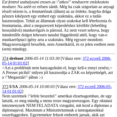
Ezt fentrol szabalyozni erosen az \"atkos\" rendszerre emlekezteto
modszer.
Na azért ez erõsen sántít. Még ha csak szigorúan az anyagi
részét nézem is, a fenntartónak (állam) az az érdeke, hogyha drága
pénzen kiképzett egy embert egy szakmára, akkor ez a tudás
hasznosuljon. Tehát az államnak olyan szakokat kell létrehoznia és
fenntartania, ahol a megszerzett képesítéshez késõbbi (lehetõleg
hosszútávú) munkavégzés is párosul. Az nem vezet sehova, hogy
mindenféle dolgot lehessen tanulni függetlenül attól, hogy van-e
munkaerõpiaci igény arra a szakmára. Még egyszer mondom:
Magyarországról beszélek, nem Amerikáról, és ez jelen esetben nem
(sem) mindegy.
374
dreboot
2006-05-14 11:03:30
[Válasz erre:
372 eccerű 2006-
05-14 01:01:02
]
>Azt a problémát nem hanyagolnám el, hogy kell-e ennyi zenész,<
A Presser picibá\' milyen jól hasznosítja a ZAK-os képzettségét, azt
a \"Megasztár\"-jában :-)
373
USA
2006-05-14 10:00:03
[Válasz erre:
372 eccerű 2006-05-
14 01:01:02
]
Nem szeretnek \"lefele beszelni\" amerikai elzartsagomban, de ugy
latszik, ez meg mindig a menu resze magyarorszagon. Egy oktatasi
intezmenynek NEM FELADATA vizsgalni, mit kezd a diplomas a
diplomajaval. Maximum a Miniszteriumnak a tamogatasokkal
osszefuggesben. Egyetemekre felnott emberek jarnak, akik azt