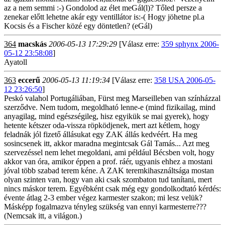
az a nem semmi :-) Gondolod az élet meGál(l)? Tőled persze a
zenekar előtt lehetne akár egy ventillátor is:-( Hogy jöhetne pl.a
Kocsis és a Fischer közé egy döntetlen? (eGál)
364
macskás
2006-05-13 17:29:29
[Válasz erre:
359 sphynx 2006-
05-12 23:58:08
]
Ayatoll
363
eccerű
2006-05-13 11:19:34
[Válasz erre:
358 USA 2006-05-
12 23:26:50
]
Peskó valahol Portugáliában, Fürst meg Marseilleben van színházzal
szerződve. Nem tudom, megoldható lenne-e (mind fizikailag, mind
anyagilag, mind egészségileg, hisz egyikük se mai gyerek), hogy
hetente kétszer oda-vissza röpködjenek, mert azt kétlem, hogy
feladnák jól fizető állásukat egy ZAK állás kedvéért. Ha meg
sosincsenek itt, akkor maradna megintcsak Gál Tamás... Azt meg
szervezéssel nem lehet megoldani, ami például Bécsben volt, hogy
akkor van óra, amikor éppen a prof. ráér, ugyanis ehhez a mostani
jóval több szabad terem kéne. A ZAK teremkihasználtsága mostan
olyan szinten van, hogy van aki csak szombaton tud tanítani, mert
nincs máskor terem. Egyébként csak még egy gondolkodtató kérdés:
évente átlag 2-3 ember végez karmester szakon; mi lesz velük?
Másképp fogalmazva tényleg szükség van ennyi karmesterre???
(Nemcsak itt, a világon.)