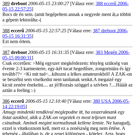
389
dreboot
2006-05-15 23:00:27
[Válasz erre:
388 eccerű 2006-
05-15 22:57:25
]
Bocs de én sem. (amit begépeltem annak a negyede ment át,a többit
a gépem lektorálta:-(
388
eccerű
2006-05-15 22:57:25
[Válasz erre:
387 dreboot 2006-
05-15 16:31:35
]
Ezt nem értem.
387
dreboot
2006-05-15 16:31:35
[Válasz erre:
383 Megén 2006-
05-15 09:00:31
]
Csak eccerűen: >Még egyszer megkérdezem: tényleg szükség van
évente 2-3 karmesterre, egy-két tucat hegedűsre, zongoristára és így
tovább??< >Ki mit tud<...kihozni a lelkes amateurokból! A ZAK-on
se beszélni sem viselkedni nem tanítanak senkit.A megaizé egy
kicsit zenére énekelni.... az jó!Rozsás szöggel a szívben ?....Hááát az
aztán a feeling :-)
386
eccerű
2006-05-15 12:10:40
[Válasz erre:
380 USA 2006-05-
14 22:19:05
]
Amugy mindenki rendkivul meglepodne itt, ha osszeraknank egy
listat azokbol, akik a ZAK-on vegeztek es most teljesen mast
csinalnak. Aminek megint normalisnak kellene lennie.
Ne haragudj,
ezzel is vitatkoznom kell, mert ez a zenészség meg nem értése. A
tehetség - általában is, de a zenei különösen - kötelez. Arra, hogy