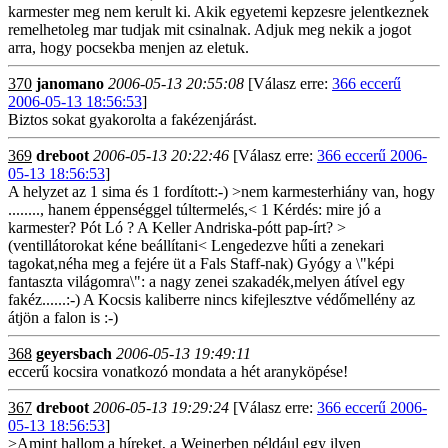
karmester meg nem kerult ki. Akik egyetemi kepzesre jelentkeznek
remelhetoleg mar tudjak mit csinalnak. Adjuk meg nekik a jogot
arra, hogy pocsekba menjen az eletuk.
370
janomano
2006-05-13 20:55:08
[Válasz erre:
366 eccerű
2006-05-13 18:56:53
]
Biztos sokat gyakorolta a fakézenjárást.
369
dreboot
2006-05-13 20:22:46
[Válasz erre:
366 eccerű 2006-
05-13 18:56:53
]
A helyzet az 1 sima és 1 fordított:-) >nem karmesterhiány van, hogy
........, hanem éppenséggel túltermelés,< 1 Kérdés: mire jó a
karmester? Pót Ló ? A Keller Andriska-pótt pap-írt? >
(ventillátorokat kéne beállítani< Lengedezve hűti a zenekari
tagokat,néha meg a fejére üt a Fals Staff-nak) Gyógy a \"képi
fantaszta világomra\": a nagy zenei szakadék,melyen átível egy
fakéz......:-) A Kocsis kaliberre nincs kifejlesztve védőmellény az
átjön a falon is :-)
368
geyersbach
2006-05-13 19:49:11
eccerű kocsira vonatkozó mondata a hét aranyköpése!
367
dreboot
2006-05-13 19:29:24
[Válasz erre:
366 eccerű 2006-
05-13 18:56:53
]
>Amint hallom a híreket, a Weinerben például egy ilyen