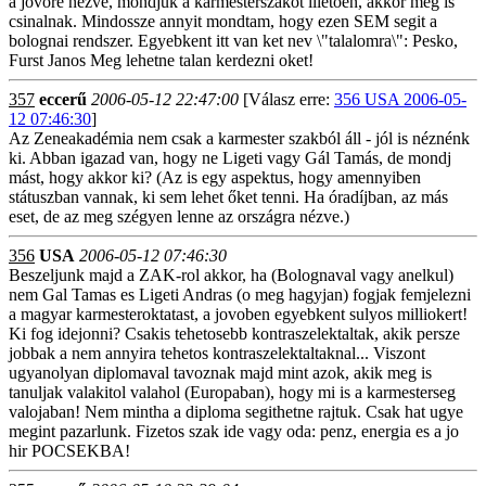
a jovore nezve, mondjuk a karmesterszakot illetoen, akkor meg is
csinalnak. Mindossze annyit mondtam, hogy ezen SEM segit a
bolognai rendszer. Egyebkent itt van ket nev \"talalomra\": Pesko,
Furst Janos Meg lehetne talan kerdezni oket!
357
eccerű
2006-05-12 22:47:00
[Válasz erre:
356 USA 2006-05-
12 07:46:30
]
Az Zeneakadémia nem csak a karmester szakból áll - jól is néznénk
ki. Abban igazad van, hogy ne Ligeti vagy Gál Tamás, de mondj
mást, hogy akkor ki? (Az is egy aspektus, hogy amennyiben
státuszban vannak, ki sem lehet őket tenni. Ha óradíjban, az más
eset, de az meg szégyen lenne az országra nézve.)
356
USA
2006-05-12 07:46:30
Beszeljunk majd a ZAK-rol akkor, ha (Bolognaval vagy anelkul)
nem Gal Tamas es Ligeti Andras (o meg hagyjan) fogjak femjelezni
a magyar karmesteroktatast, a jovoben egyebkent sulyos milliokert!
Ki fog idejonni? Csakis tehetosebb kontraszelektaltak, akik persze
jobbak a nem annyira tehetos kontraszelektaltaknal... Viszont
ugyanolyan diplomaval tavoznak majd mint azok, akik meg is
tanuljak valakitol valahol (Europaban), hogy mi is a karmesterseg
valojaban! Nem mintha a diploma segithetne rajtuk. Csak hat ugye
megint pazarlunk. Fizetos szak ide vagy oda: penz, energia es a jo
hir POCSEKBA!