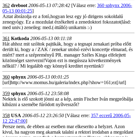
362
dreboot
2006-05-13 07:28:42
[Válasz erre:
360 sphynx 2006-
05-13 00:01:25
]
Aztat ábrázolja ez a fotó,hogyan lesz egy jó dirigens sokoldalú
zenegyógy. Ez a mozdulat érzékelteti a zenedoktori fokozatot(lásd:
med univ.) zeneileg: med.(-ittálló) unikarnis :-)
361
Kotkoda
2006-05-13 00:11:18
Hát ahhoz mit szóltok pajtikák, hogy a tegnapi zenakari próba előtt
derült ki, hogy a / ZAK / zenekar utolsó ezévi koncertje elmarad, és
miért? mert a szépreményű PR. manager Széles Kinga elfelejtett
közönséget szervezni!Vajon ezt is megússza következmények
nélkül? / Mi legalább egy könnyű kreditet nyertünk!/
360
sphynx
2006-05-13 00:01:25
[url]http://www.momus.hu/galeria/index.php?show=161;ez[/url]
359
sphynx
2006-05-12 23:58:08
Nektek is elő szokott jönni az a kép, amin Fischer Iván megpróbálja
kihúzni a szemébe fúródott nyílvesszőt?
358
USA
2006-05-12 23:26:50
[Válasz erre:
357 eccerű 2006-05-
12 22:47:00
]
Persze nem, de ebben az esetben mar elkeserito a helyzet. Azon
kivul, ha nagyon meg akarnak talalni a rektori irodaban a megoldast