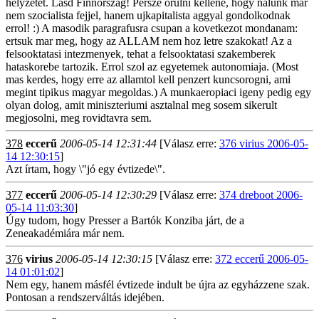
helyzetet. Lasd Finnorszag! Persze orulni kellene, hogy nalunk mar
nem szocialista fejjel, hanem ujkapitalista aggyal gondolkodnak
errol! :) A masodik paragrafusra csupan a kovetkezot mondanam:
ertsuk mar meg, hogy az ALLAM nem hoz letre szakokat! Az a
felsooktatasi intezmenyek, tehat a felsooktatasi szakemberek
hataskorebe tartozik. Errol szol az egyetemek autonomiaja. (Most
mas kerdes, hogy erre az allamtol kell penzert kuncsorogni, ami
megint tipikus magyar megoldas.) A munkaeropiaci igeny pedig egy
olyan dolog, amit miniszteriumi asztalnal meg sosem sikerult
megjosolni, meg rovidtavra sem.
378
eccerű
2006-05-14 12:31:44
[Válasz erre:
376 virius 2006-05-
14 12:30:15
]
Azt írtam, hogy \"jó egy évtizede\".
377
eccerű
2006-05-14 12:30:29
[Válasz erre:
374 dreboot 2006-
05-14 11:03:30
]
Úgy tudom, hogy Presser a Bartók Konziba járt, de a
Zeneakadémiára már nem.
376
virius
2006-05-14 12:30:15
[Válasz erre:
372 eccerű 2006-05-
14 01:01:02
]
Nem egy, hanem másfél évtizede indult be újra az egyházzene szak.
Pontosan a rendszerváltás idejében.