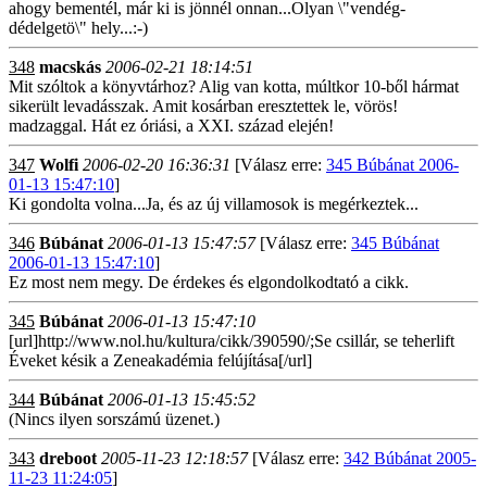
ahogy bementél, már ki is jönnél onnan...Olyan \"vendég-
dédelgetö\" hely...:-)
348
macskás
2006-02-21 18:14:51
Mit szóltok a könyvtárhoz? Alig van kotta, múltkor 10-ből hármat
sikerült levadásszak. Amit kosárban eresztettek le, vörös!
madzaggal. Hát ez óriási, a XXI. század elején!
347
Wolfi
2006-02-20 16:36:31
[Válasz erre:
345 Búbánat 2006-
01-13 15:47:10
]
Ki gondolta volna...Ja, és az új villamosok is megérkeztek...
346
Búbánat
2006-01-13 15:47:57
[Válasz erre:
345 Búbánat
2006-01-13 15:47:10
]
Ez most nem megy. De érdekes és elgondolkodtató a cikk.
345
Búbánat
2006-01-13 15:47:10
[url]http://www.nol.hu/kultura/cikk/390590/;Se csillár, se teherlift
Éveket késik a Zeneakadémia felújítása[/url]
344
Búbánat
2006-01-13 15:45:52
(Nincs ilyen sorszámú üzenet.)
343
dreboot
2005-11-23 12:18:57
[Válasz erre:
342 Búbánat 2005-
11-23 11:24:05
]