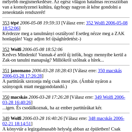
mélyebb megismerkedésre. Az egész világon hatalmas recesszióban
van a komolyzenei kultúra, úgyhogy nagyon át kéne gondolni a
zeneoktatás rendszerét!
353
tépé
2006-05-08 19:59:33
[Válasz erre:
352 Wolfi 2006-05-08
18:52:06
]
Kérdezze meg a tanulmányi osztályon! Esetleg nézze meg a ZAK
honlapján! Vagy adjon fel újsághírdetést:-)
352
Wolfi
2006-05-08 18:52:06
Kedves Mindenki! Vannak-é arról új infók, hogy mennyibe kerül a
Zak-on tanulni manapság? Milliókról szólnak a hírek...
351
janomano
2006-03-28 18:28:43
[Válasz erre:
350 macskás
2006-03-28 17:26:28
]
A partitúrák szezonja még csak most jön. (Ámbár nyáron a
szúnyogok miatt meggondolandó.)
350
macskás
2006-03-28 17:26:28
[Válasz erre:
349 Wolfi 2006-
03-28 16:40:26
]
...igen. És csodálkoznak, ha az ember partitúrákat kér.
349
Wolfi
2006-03-28 16:40:26
[Válasz erre:
348 macskás 2006-
02-21 18:14:51
]
A könyvtár a legizgalmasabb helység abban az épületben! Csak