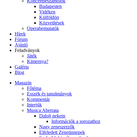
Koncertbeszámolók
Budapesten
Vidéken
Külföldön
Közvetítések
Operabemutatók
Hírek
Fórum
Ajánló
Feladványok
Játék
Kimernya?
Galéria
Blog
Magazin
Főtéma
Esszék és tanulmányok
Kommentár
Interjúk
Musica Aberrata
Dalolj nekem
Információk a sorozathoz
Nagy zeneszerzők
Elfeledett Zeneünnepek