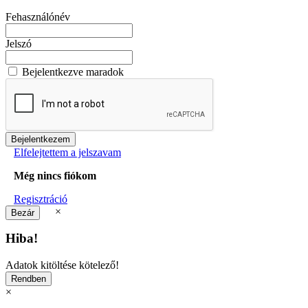
Fehasználónév
Jelszó
Bejelentkezve maradok
Elfelejtettem a jelszavam
Még nincs fiókom
Regisztráció
×
Hiba!
Adatok kitöltése kötelező!
×