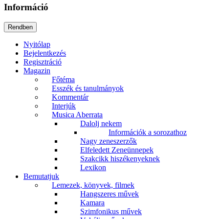
Információ
Nyitólap
Bejelentkezés
Regisztráció
Magazin
Főtéma
Esszék és tanulmányok
Kommentár
Interjúk
Musica Aberrata
Dalolj nekem
Információk a sorozathoz
Nagy zeneszerzők
Elfeledett Zeneünnepek
Szakcikk hiszékenyeknek
Lexikon
Bemutatjuk
Lemezek, könyvek, filmek
Hangszeres művek
Kamara
Szimfonikus művek