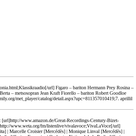
estonia.html;Klassikraadio[/url] Figaro – bariton Hermann Prey Rosina –
erta – metsosopran Jean Kraft Fiorello – bariton Robert Goodloe
mily.org/met_player/catalog/detail.aspx?upc=811357010419;7. aprillil
is: [url]http://www.amazon.de/Great-Recordings-Century-Bizet-
p://www.weta.org/fm/listenlive/vivalavoce;VivaLaVoce[/url]
ita] | Marcelle Croisier [Mercédès] | Monique Linval [Mercédès] |