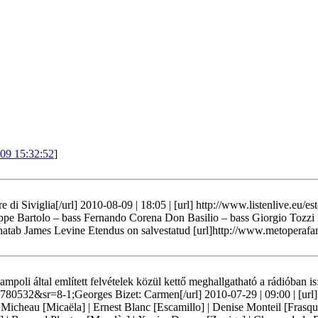
09 15:32:52
]
re di Siviglia[/url] 2010-08-09 | 18:05 | [url] http://www.listenlive.eu/
e Bartolo – bass Fernando Corena Don Basilio – bass Giorgio Tozzi B
uhatab James Levine Etendus on salvestatud [url]http://www.metoperafa
mpoli által említett felvételek közül kettő meghallgatható a rádióban 
sr=8-1;Georges Bizet: Carmen[/url] 2010-07-29 | 09:00 | [url]htt
 Micheau [Micaëla] | Ernest Blanc [Escamillo] | Denise Monteil [Frasqu