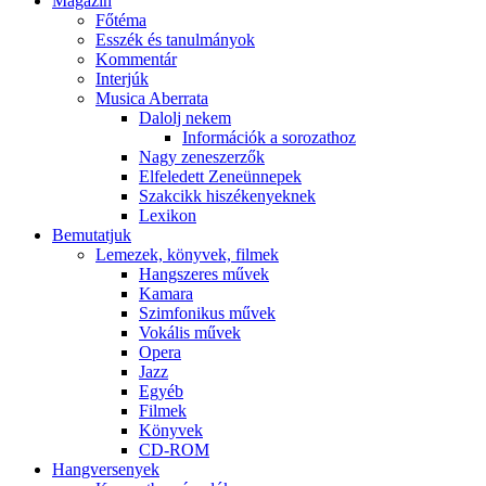
Magazin
Főtéma
Esszék és tanulmányok
Kommentár
Interjúk
Musica Aberrata
Dalolj nekem
Információk a sorozathoz
Nagy zeneszerzők
Elfeledett Zeneünnepek
Szakcikk hiszékenyeknek
Lexikon
Bemutatjuk
Lemezek, könyvek, filmek
Hangszeres művek
Kamara
Szimfonikus művek
Vokális művek
Opera
Jazz
Egyéb
Filmek
Könyvek
CD-ROM
Hangversenyek