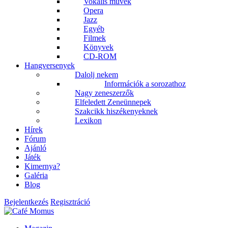
Vokális művek
Opera
Jazz
Egyéb
Filmek
Könyvek
CD-ROM
Hangversenyek
Dalolj nekem
Információk a sorozathoz
Nagy zeneszerzők
Elfeledett Zeneünnepek
Szakcikk hiszékenyeknek
Lexikon
Hírek
Fórum
Ajánló
Játék
Kimernya?
Galéria
Blog
Bejelentkezés
Regisztráció