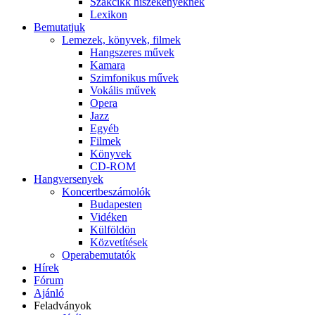
Szakcikk hiszékenyeknek
Lexikon
Bemutatjuk
Lemezek, könyvek, filmek
Hangszeres művek
Kamara
Szimfonikus művek
Vokális művek
Opera
Jazz
Egyéb
Filmek
Könyvek
CD-ROM
Hangversenyek
Koncertbeszámolók
Budapesten
Vidéken
Külföldön
Közvetítések
Operabemutatók
Hírek
Fórum
Ajánló
Feladványok