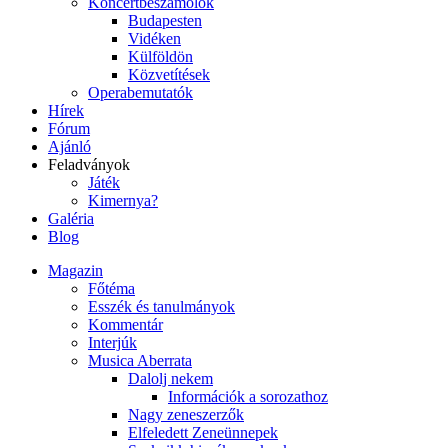
Koncertbeszámolók
Budapesten
Vidéken
Külföldön
Közvetítések
Operabemutatók
Hírek
Fórum
Ajánló
Feladványok
Játék
Kimernya?
Galéria
Blog
Magazin
Főtéma
Esszék és tanulmányok
Kommentár
Interjúk
Musica Aberrata
Dalolj nekem
Információk a sorozathoz
Nagy zeneszerzők
Elfeledett Zeneünnepek