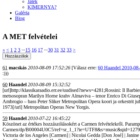
Játék
KIMERNYA?
Galéria
Blog
A MET felvételei
«
<
1
2
3
∙∙∙
15
16
17
∙∙∙
30
31
32
33
>
61
macskás
2010-08-09 17:52:26
[Válasz erre:
60 Haandel 2010-08-
:)))
60
Haandel
2010-08-09 15:32:52
[url]http://klassikaraadio.err.ee/uudised?news=4281;Rossini: Il Barbie
metsosopran Marilyn Horne krahv Almaviva – tenor Enrico Di Giusepp
Ambrogio – bass Peter Sliker Metropolitan Opera koori ja orkestrit j
1973[/url] Metropolitan Operas New Yorgis.
59
Haandel
2010-07-22 16:45:22
Köszönet az értékes hozzászólásokért a Carmen felvételekről. Parampa
Carmen/dp/B00004U0C5/ref=sr_1_1?ie=UTF8&s=music&qid=1279780532&
Victoria de los Angeles [Carmen] | Nicolai Gedda [Don José] | Janine