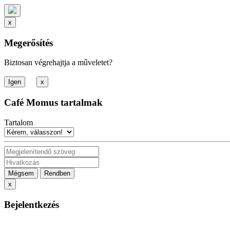
x
Megerősítés
Biztosan végrehajtja a műveletet?
x
Café Momus tartalmak
Tartalom
Mégsem
Rendben
x
Bejelentkezés