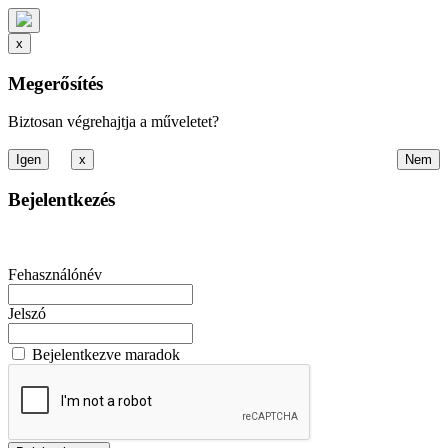
x
Megerősítés
Biztosan végrehajtja a műveletet?
x
Bejelentkezés
Fehasználónév
Jelszó
Bejelentkezve maradok