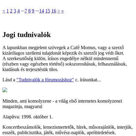
<
1
2
3
4
∙∙∙
7
8
9
∙∙∙
14
15
16
>
»
Jogi tudnivalók
A lapunkban megjelent szövegek a Café Momus, vagy a szerző
kizárólagos szellemi tulajdonát képezik és szerzői jog védi őket.
A szerkesztőség külön, írásos engedélye nélkül mindennemű
(részben vagy egészben történő) sokszorosításuk, felhasználásuk,
kiadásuk és terjesztésük tilos.
Lásd a
"Tudnivalók a fórumozáshoz"
c. írásunkat...
Minden, ami komolyzene - a világ első internetes komolyzenei
magazinja, magyarul
Alapítva: 1998. október 1.
Koncertbeszámolók, lemezismertetők, hírek, műsorajánlók, interjúk,
esszék, publicisztika, játék, művész-naplók, apróhirdetések.