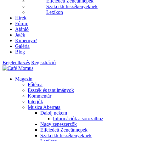
Elfeledett Zeneünnepek
Szakcikk hiszékenyeknek
Lexikon
Hírek
Fórum
Ajánló
Játék
Kimernya?
Galéria
Blog
Bejelentkezés
Regisztráció
Magazin
Főtéma
Esszék és tanulmányok
Kommentár
Interjúk
Musica Aberrata
Dalolj nekem
Információk a sorozathoz
Nagy zeneszerzők
Elfeledett Zeneünnepek
Szakcikk hiszékenyeknek