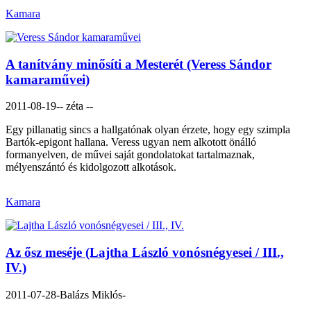
Kamara
A tanítvány minősíti a Mesterét (Veress Sándor
kamaraművei)
2011-08-19
-- zéta --
Egy pillanatig sincs a hallgatónak olyan érzete, hogy egy szimpla
Bartók-epigont hallana. Veress ugyan nem alkotott önálló
formanyelven, de művei saját gondolatokat tartalmaznak,
mélyenszántó és kidolgozott alkotások.
Kamara
Az ősz meséje (Lajtha László vonósnégyesei / III.,
IV.)
2011-07-28
- Balázs Miklós-