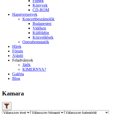
Filmek
Könyvek
CD-ROM
Hangversenyek
Koncertbeszámolók
Budapesten
Vidéken
Külföldön
Közvetítések
Operabemutatók
Hírek
Fórum
Ajánló
Feladványok
Játék
KIMERNYA?
Galéria
Blog
Kamara
