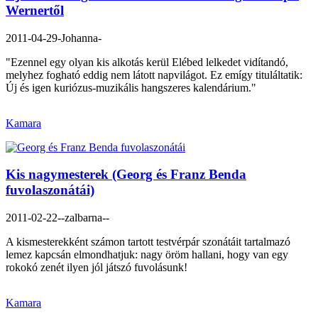
Wernertől
2011-04-29
-Johanna-
"Ezennel egy olyan kis alkotás kerül Elébed lelkedet vidítandó,
melyhez fogható eddig nem látott napvilágot. Ez emígy tituláltatik:
Új és igen kuriózus-muzikális hangszeres kalendárium."
Kamara
Kis nagymesterek (Georg és Franz Benda
fuvolaszonátái)
2011-02-22
--zalbarna--
A kismesterekként számon tartott testvérpár szonátáit tartalmazó
lemez kapcsán elmondhatjuk: nagy öröm hallani, hogy van egy
rokokó zenét ilyen jól játszó fuvolásunk!
Kamara