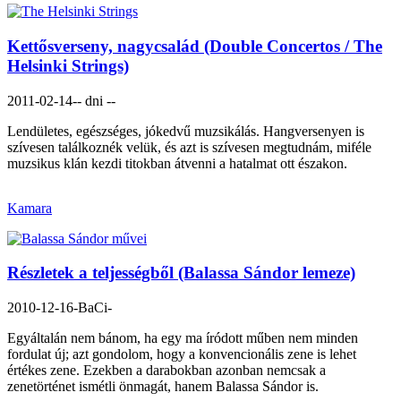
Kettősverseny, nagycsalád (Double Concertos / The
Helsinki Strings)
2011-02-14
-- dni --
Lendületes, egészséges, jókedvű muzsikálás. Hangversenyen is
szívesen találkoznék velük, és azt is szívesen megtudnám, miféle
muzsikus klán kezdi titokban átvenni a hatalmat ott északon.
Kamara
Részletek a teljességből (Balassa Sándor lemeze)
2010-12-16
-BaCi-
Egyáltalán nem bánom, ha egy ma íródott műben nem minden
fordulat új; azt gondolom, hogy a konvencionális zene is lehet
értékes zene. Ezekben a darabokban azonban nemcsak a
zenetörténet ismétli önmagát, hanem Balassa Sándor is.