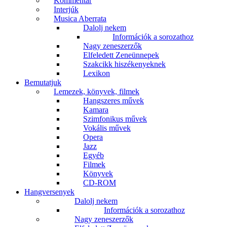
Kommentár
Interjúk
Musica Aberrata
Dalolj nekem
Információk a sorozathoz
Nagy zeneszerzők
Elfeledett Zeneünnepek
Szakcikk hiszékenyeknek
Lexikon
Bemutatjuk
Lemezek, könyvek, filmek
Hangszeres művek
Kamara
Szimfonikus művek
Vokális művek
Opera
Jazz
Egyéb
Filmek
Könyvek
CD-ROM
Hangversenyek
Dalolj nekem
Információk a sorozathoz
Nagy zeneszerzők