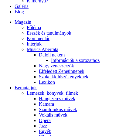
Kimernya?
Galéria
Blog
Magazin
Főtéma
Esszék és tanulmányok
Kommentár
Interjúk
Musica Aberrata
Dalolj nekem
Információk a sorozathoz
Nagy zeneszerzők
Elfeledett Zeneünnepek
Szakcikk hiszékenyeknek
Lexikon
Bemutatjuk
Lemezek, könyvek, filmek
Hangszeres művek
Kamara
Szimfonikus művek
Vokális művek
Opera
Jazz
Egyéb