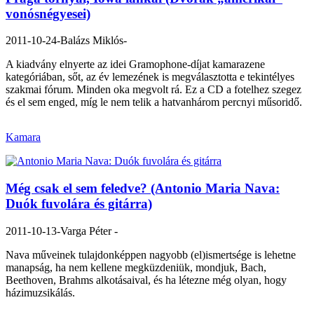
vonósnégyesei)
2011-10-24
- Balázs Miklós-
A kiadvány elnyerte az idei Gramophone-díjat kamarazene
kategóriában, sőt, az év lemezének is megválasztotta e tekintélyes
szakmai fórum. Minden oka megvolt rá. Ez a CD a fotelhez szegez
és el sem enged, míg le nem telik a hatvanhárom percnyi műsoridő.
Kamara
Még csak el sem feledve? (Antonio Maria Nava:
Duók fuvolára és gitárra)
2011-10-13
- Varga Péter -
Nava műveinek tulajdonképpen nagyobb (el)ismertsége is lehetne
manapság, ha nem kellene megküzdeniük, mondjuk, Bach,
Beethoven, Brahms alkotásaival, és ha létezne még olyan, hogy
házimuzsikálás.