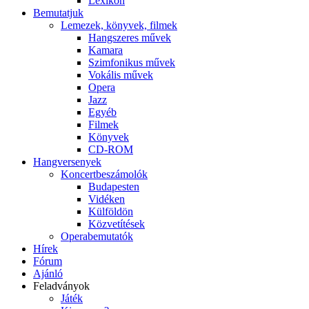
Lexikon
Bemutatjuk
Lemezek, könyvek, filmek
Hangszeres művek
Kamara
Szimfonikus művek
Vokális művek
Opera
Jazz
Egyéb
Filmek
Könyvek
CD-ROM
Hangversenyek
Koncertbeszámolók
Budapesten
Vidéken
Külföldön
Közvetítések
Operabemutatók
Hírek
Fórum
Ajánló
Feladványok
Játék