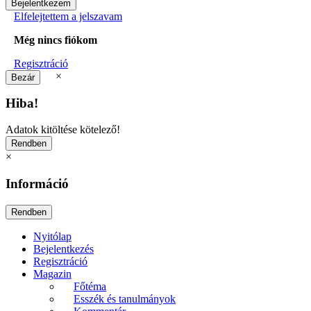
Elfelejtettem a jelszavam
Még nincs fiókom
Regisztráció
×
Hiba!
Adatok kitöltése kötelező!
×
Információ
Nyitólap
Bejelentkezés
Regisztráció
Magazin
Főtéma
Esszék és tanulmányok