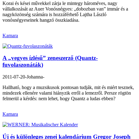
Korai és kései művekkel zárja le mintegy hároméves, nagy
vállalkozását az Auer Vonósnégyes: „dobozban van” immár és a
nagyközönség számára is hozzáférhető Lajtha László
vonósnégyeseinek hangzó összkiadása.
Kamara
A „vegyes ízlésű” zeneszerző (Quantz-
fuvolaszonáták)
2011-07-20
-Johanna-
Hallható, hogy a muzsikusok pontosan tudják, mit és miért tesznek,
mindezek ellenére valami hiányzik erről a lemezről. Persze rögtön
felmerül a kérdés: nem lehet, hogy Quantz a ludas ebben?
Kamara
Új és különleges zenei kalendárium Gregor Joseph