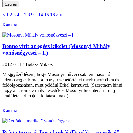
<
1
2
3
4
∙∙∙
7
8
9
∙∙∙
14
15
16
>
»
Kamara
Benne virít az egész kikelet (Mosonyi Mihály
vonósnégyesei – I.)
2012-01-17
- Balázs Miklós-
Meggyőződésem, hogy Mosonyi művei csaknem hasonló
jelentőséggel bírnak a magyar zenetörténet megismerésében és
feldolgozásában, mint például Erkel karművei. (Szeretném hinni,
hogy a három év múlva esedékes Mosonyi-bicentenárium új
lendületet ad majd a kutatásoknak.)
Kamara
Prága tornyai, Iowa lankái (Dvořák „amerikai”