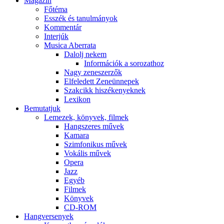
Magazin
Főtéma
Esszék és tanulmányok
Kommentár
Interjúk
Musica Aberrata
Dalolj nekem
Információk a sorozathoz
Nagy zeneszerzők
Elfeledett Zeneünnepek
Szakcikk hiszékenyeknek
Lexikon
Bemutatjuk
Lemezek, könyvek, filmek
Hangszeres művek
Kamara
Szimfonikus művek
Vokális művek
Opera
Jazz
Egyéb
Filmek
Könyvek
CD-ROM
Hangversenyek