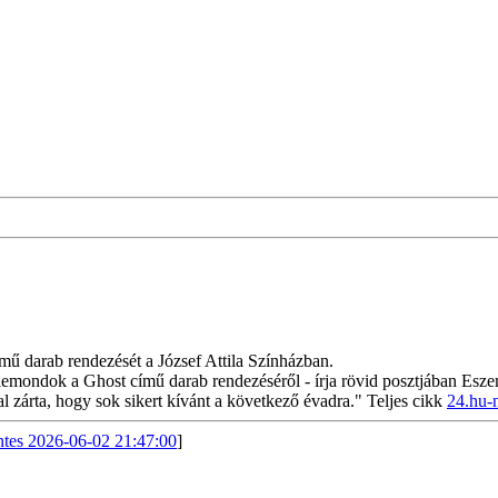
ű darab rendezését a József Attila Színházban.
lemondok a Ghost című darab rendezéséről - írja rövid posztjában Eszen
l zárta, hogy sok sikert kívánt a következő évadra." Teljes cikk
24.hu-n 
es 2026-06-02 21:47:00
]