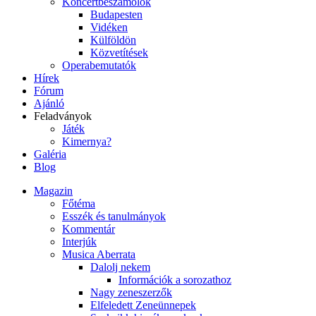
Koncertbeszámolók
Budapesten
Vidéken
Külföldön
Közvetítések
Operabemutatók
Hírek
Fórum
Ajánló
Feladványok
Játék
Kimernya?
Galéria
Blog
Magazin
Főtéma
Esszék és tanulmányok
Kommentár
Interjúk
Musica Aberrata
Dalolj nekem
Információk a sorozathoz
Nagy zeneszerzők
Elfeledett Zeneünnepek