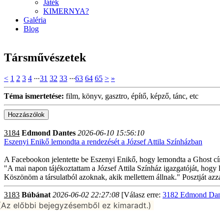
Játék
KIMERNYA?
Galéria
Blog
Társművészetek
<
1
2
3
4
∙∙∙
31
32
33
∙∙∙
63
64
65
>
»
Téma ismertetése:
film, könyv, gasztro, építő, képző, tánc, etc
3184
Edmond Dantes
2026-06-10 15:56:10
Eszenyi Enikő lemondta a rendezését a József Attila Színházban
A Facebookon jelentette be Eszenyi Enikő, hogy lemondta a Ghost cím
"A mai napon tájékoztattam a József Attila Színház igazgatóját, hogy 
Köszönöm a társulatból azoknak, akik mellettem állnak." Posztját azza
3183
Búbánat
2026-06-02 22:27:08
[Válasz erre:
3182 Edmond Dant
(Az előbbi bejegyzésemből ez kimaradt.)