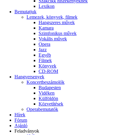
Szakcikk hiszékenyeknek
Lexikon
Bemutatjuk
Lemezek, könyvek, filmek
Hangszeres művek
Kamara
Szimfonikus művek
Vokális művek
Opera
Jazz
Egyéb
Filmek
Könyvek
CD-ROM
Hangversenyek
Koncertbeszámolók
Budapesten
Vidéken
Külföldön
Közvetítések
Operabemutatók
Hírek
Fórum
Ajánló
Feladványok