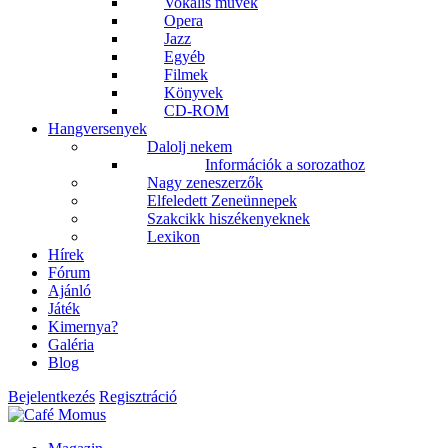
Vokális művek
Opera
Jazz
Egyéb
Filmek
Könyvek
CD-ROM
Hangversenyek
Dalolj nekem
Információk a sorozathoz
Nagy zeneszerzők
Elfeledett Zeneünnepek
Szakcikk hiszékenyeknek
Lexikon
Hírek
Fórum
Ajánló
Játék
Kimernya?
Galéria
Blog
Bejelentkezés
Regisztráció