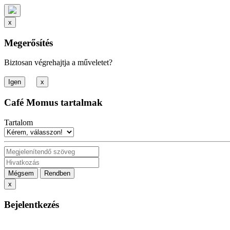
x
Megerősítés
Biztosan végrehajtja a műveletet?
x
Café Momus tartalmak
Tartalom
Mégsem
Rendben
x
Bejelentkezés