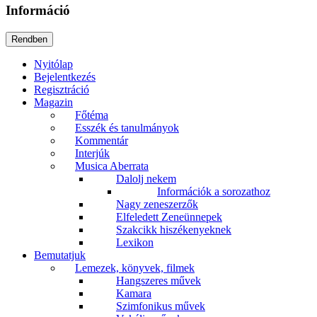
Információ
Nyitólap
Bejelentkezés
Regisztráció
Magazin
Főtéma
Esszék és tanulmányok
Kommentár
Interjúk
Musica Aberrata
Dalolj nekem
Információk a sorozathoz
Nagy zeneszerzők
Elfeledett Zeneünnepek
Szakcikk hiszékenyeknek
Lexikon
Bemutatjuk
Lemezek, könyvek, filmek
Hangszeres művek
Kamara
Szimfonikus művek