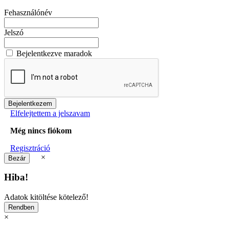
Fehasználónév
Jelszó
Bejelentkezve maradok
Elfelejtettem a jelszavam
Még nincs fiókom
Regisztráció
×
Hiba!
Adatok kitöltése kötelező!
×