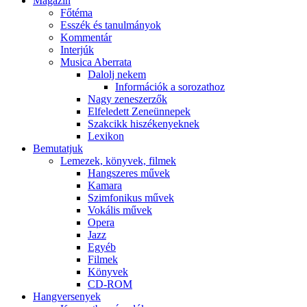
Magazin
Főtéma
Esszék és tanulmányok
Kommentár
Interjúk
Musica Aberrata
Dalolj nekem
Információk a sorozathoz
Nagy zeneszerzők
Elfeledett Zeneünnepek
Szakcikk hiszékenyeknek
Lexikon
Bemutatjuk
Lemezek, könyvek, filmek
Hangszeres művek
Kamara
Szimfonikus művek
Vokális művek
Opera
Jazz
Egyéb
Filmek
Könyvek
CD-ROM
Hangversenyek