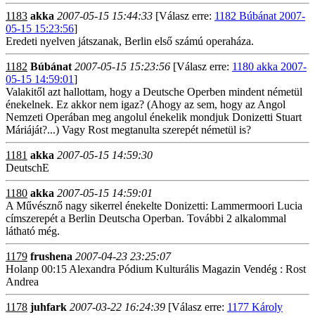
1183
akka
2007-05-15 15:44:33
[Válasz erre:
1182 Búbánat 2007-
05-15 15:23:56
]
Eredeti nyelven játszanak, Berlin első számú operaháza.
1182
Búbánat
2007-05-15 15:23:56
[Válasz erre:
1180 akka 2007-
05-15 14:59:01
]
Valakitől azt hallottam, hogy a Deutsche Operben mindent németül
énekelnek. Ez akkor nem igaz? (Ahogy az sem, hogy az Angol
Nemzeti Operában meg angolul énekelik mondjuk Donizetti Stuart
Máriáját?...) Vagy Rost megtanulta szerepét németül is?
1181
akka
2007-05-15 14:59:30
DeutschE
1180
akka
2007-05-15 14:59:01
A Művésznő nagy sikerrel énekelte Donizetti: Lammermoori Lucia
címszerepét a Berlin Deutscha Operban. További 2 alkalommal
látható még.
1179
frushena
2007-04-23 23:25:07
Holanp 00:15 Alexandra Pódium Kulturális Magazin Vendég : Rost
Andrea
1178
juhfark
2007-03-22 16:24:39
[Válasz erre:
1177 Károly