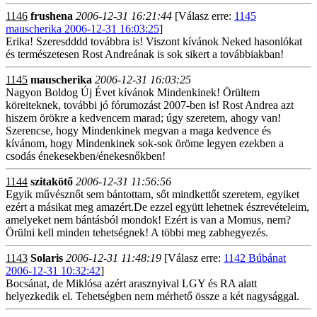
1146
frushena
2006-12-31 16:21:44
[Válasz erre:
1145
mauscherika 2006-12-31 16:03:25
]
Erika! Szeresdddd továbbra is! Viszont kívánok Neked hasonlókat
és természetesen Rost Andreának is sok sikert a továbbiakban!
1145
mauscherika
2006-12-31 16:03:25
Nagyon Boldog Új Évet kívánok Mindenkinek! Örültem
köreiteknek, további jó fórumozást 2007-ben is! Rost Andrea azt
hiszem örökre a kedvencem marad; úgy szeretem, ahogy van!
Szerencse, hogy Mindenkinek megvan a maga kedvence és
kívánom, hogy Mindenkinek sok-sok öröme legyen ezekben a
csodás énekesekben/énekesnőkben!
1144
szitakötő
2006-12-31 11:56:56
Egyik művésznőt sem bántottam, sőt mindkettőt szeretem, egyiket
ezért a másikat meg amazért.De ezzel együtt lehetnek észrevételeim,
amelyeket nem bántásból mondok! Ezért is van a Momus, nem?
Örülni kell minden tehetségnek! A többi meg zabhegyezés.
1143
Solaris
2006-12-31 11:48:19
[Válasz erre:
1142 Búbánat
2006-12-31 10:32:42
]
Bocsánat, de Miklósa azért arasznyival LGY és RA alatt
helyezkedik el. Tehetségben nem mérhető össze a két nagysággal.