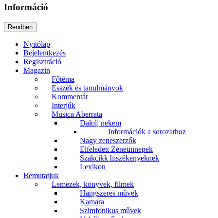
Információ
Nyitólap
Bejelentkezés
Regisztráció
Magazin
Főtéma
Esszék és tanulmányok
Kommentár
Interjúk
Musica Aberrata
Dalolj nekem
Információk a sorozathoz
Nagy zeneszerzők
Elfeledett Zeneünnepek
Szakcikk hiszékenyeknek
Lexikon
Bemutatjuk
Lemezek, könyvek, filmek
Hangszeres művek
Kamara
Szimfonikus művek