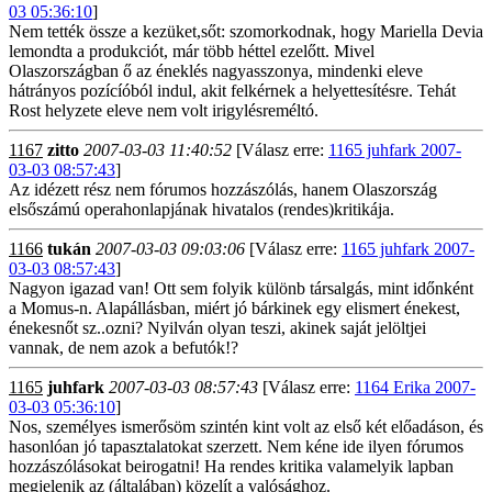
03 05:36:10
]
Nem tették össze a kezüket,sőt: szomorkodnak, hogy Mariella Devia
lemondta a produkciót, már több héttel ezelőtt. Mivel
Olaszországban ő az éneklés nagyasszonya, mindenki eleve
hátrányos pozícíóból indul, akit felkérnek a helyettesítésre. Tehát
Rost helyzete eleve nem volt irigylésreméltó.
1167
zitto
2007-03-03 11:40:52
[Válasz erre:
1165 juhfark 2007-
03-03 08:57:43
]
Az idézett rész nem fórumos hozzászólás, hanem Olaszország
elsőszámú operahonlapjának hivatalos (rendes)kritikája.
1166
tukán
2007-03-03 09:03:06
[Válasz erre:
1165 juhfark 2007-
03-03 08:57:43
]
Nagyon igazad van! Ott sem folyik különb társalgás, mint időnként
a Momus-n. Alapállásban, miért jó bárkinek egy elismert énekest,
énekesnőt sz..ozni? Nyilván olyan teszi, akinek saját jelöltjei
vannak, de nem azok a befutók!?
1165
juhfark
2007-03-03 08:57:43
[Válasz erre:
1164 Erika 2007-
03-03 05:36:10
]
Nos, személyes ismerősöm szintén kint volt az első két előadáson, és
hasonlóan jó tapasztalatokat szerzett. Nem kéne ide ilyen fórumos
hozzászólásokat beirogatni! Ha rendes kritika valamelyik lapban
megjelenik az (általában) közelít a valósághoz.