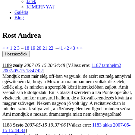
Játék
KIMERNYA?
Galéria
Blog
Rost Andrea
«
<
1
2
3
∙∙∙
18
19
20
21
22
∙∙∙
41
42
43
>
»
1189
zsoly
2007-05-15 20:34:48
[Válasz erre:
1187 tarnhelm2
2007-05-15 18:47:02
]
Mondjuk most már elég off-ban vagyunk, de azért ezt még annyival
egészíteném ki, hogy a Mozart-maratonban nem voltak díszletek,
kellék alig, és minden a szereplők közti interakcióban zajlott. Amit
zseniálisan kidolgoztak. Én is olaszul szeretem a Da Ponte-operákat,
viszketek, amikor magyarul hallom, de a Kovalik-rendezés kívánta a
magyar szöveget. Nekem nagyon jó volt úgy. A recitativokban is
minden szónak súlya volt, a közönség élénken figyelt minden szóra.
Ami mondjuk a mozarti dramaturgia miatt nem elhanyagolható.
1188
Sesto
2007-05-15 19:37:06
[Válasz erre:
1183 akka 2007-05-
15 15:44:33
]