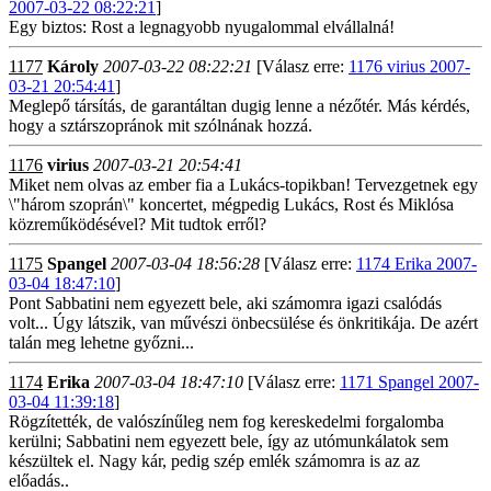
2007-03-22 08:22:21
]
Egy biztos: Rost a legnagyobb nyugalommal elvállalná!
1177
Károly
2007-03-22 08:22:21
[Válasz erre:
1176 virius 2007-
03-21 20:54:41
]
Meglepő társítás, de garantáltan dugig lenne a nézőtér. Más kérdés,
hogy a sztárszopránok mit szólnának hozzá.
1176
virius
2007-03-21 20:54:41
Miket nem olvas az ember fia a Lukács-topikban! Tervezgetnek egy
\"három szoprán\" koncertet, mégpedig Lukács, Rost és Miklósa
közreműködésével? Mit tudtok erről?
1175
Spangel
2007-03-04 18:56:28
[Válasz erre:
1174 Erika 2007-
03-04 18:47:10
]
Pont Sabbatini nem egyezett bele, aki számomra igazi csalódás
volt... Úgy látszik, van művészi önbecsülése és önkritikája. De azért
talán meg lehetne győzni...
1174
Erika
2007-03-04 18:47:10
[Válasz erre:
1171 Spangel 2007-
03-04 11:39:18
]
Rögzítették, de valószínűleg nem fog kereskedelmi forgalomba
kerülni; Sabbatini nem egyezett bele, így az utómunkálatok sem
készültek el. Nagy kár, pedig szép emlék számomra is az az
előadás..