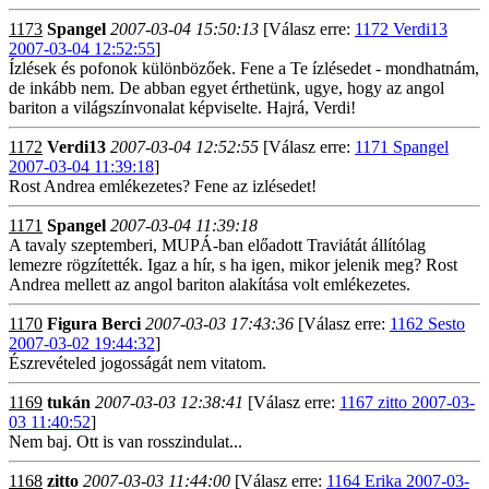
1173
Spangel
2007-03-04 15:50:13
[Válasz erre:
1172 Verdi13
2007-03-04 12:52:55
]
Ízlések és pofonok különbözőek. Fene a Te ízlésedet - mondhatnám,
de inkább nem. De abban egyet érthetünk, ugye, hogy az angol
bariton a világszínvonalat képviselte. Hajrá, Verdi!
1172
Verdi13
2007-03-04 12:52:55
[Válasz erre:
1171 Spangel
2007-03-04 11:39:18
]
Rost Andrea emlékezetes? Fene az izlésedet!
1171
Spangel
2007-03-04 11:39:18
A tavaly szeptemberi, MUPÁ-ban előadott Traviátát állítólag
lemezre rögzítették. Igaz a hír, s ha igen, mikor jelenik meg? Rost
Andrea mellett az angol bariton alakítása volt emlékezetes.
1170
Figura Berci
2007-03-03 17:43:36
[Válasz erre:
1162 Sesto
2007-03-02 19:44:32
]
Észrevételed jogosságát nem vitatom.
1169
tukán
2007-03-03 12:38:41
[Válasz erre:
1167 zitto 2007-03-
03 11:40:52
]
Nem baj. Ott is van rosszindulat...
1168
zitto
2007-03-03 11:44:00
[Válasz erre:
1164 Erika 2007-03-