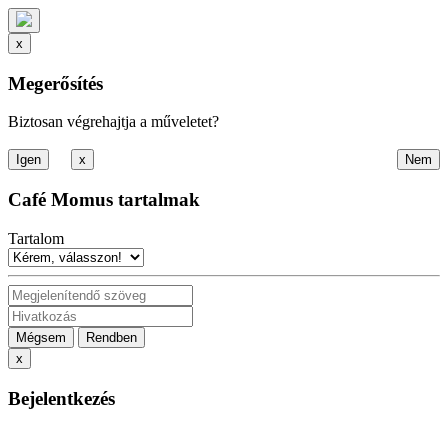
x
Megerősítés
Biztosan végrehajtja a műveletet?
x
Café Momus tartalmak
Tartalom
Mégsem
Rendben
x
Bejelentkezés