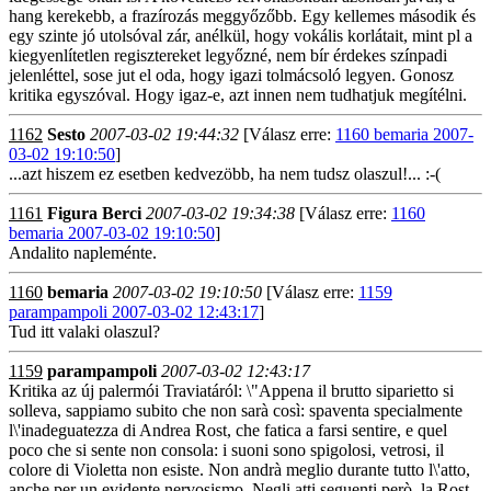
hang kerekebb, a frazírozás meggyőzőbb. Egy kellemes második és
egy szinte jó utolsóval zár, anélkül, hogy vokális korlátait, mint pl a
kiegyenlítetlen regisztereket legyőzné, nem bír érdekes színpadi
jelenléttel, sose jut el oda, hogy igazi tolmácsoló legyen. Gonosz
kritika egyszóval. Hogy igaz-e, azt innen nem tudhatjuk megítélni.
1162
Sesto
2007-03-02 19:44:32
[Válasz erre:
1160 bemaria 2007-
03-02 19:10:50
]
...azt hiszem ez esetben kedvezöbb, ha nem tudsz olaszul!... :-(
1161
Figura Berci
2007-03-02 19:34:38
[Válasz erre:
1160
bemaria 2007-03-02 19:10:50
]
Andalito napleménte.
1160
bemaria
2007-03-02 19:10:50
[Válasz erre:
1159
parampampoli 2007-03-02 12:43:17
]
Tud itt valaki olaszul?
1159
parampampoli
2007-03-02 12:43:17
Kritika az új palermói Traviatáról: \"Appena il brutto siparietto si
solleva, sappiamo subito che non sarà così: spaventa specialmente
l\'inadeguatezza di Andrea Rost, che fatica a farsi sentire, e quel
poco che si sente non consola: i suoni sono spigolosi, vetrosi, il
colore di Violetta non esiste. Non andrà meglio durante tutto l\'atto,
anche per un evidente nervosismo. Negli atti seguenti però, la Rost