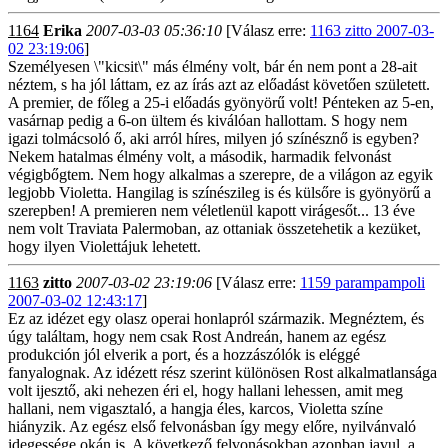
1164
Erika
2007-03-03 05:36:10
[Válasz erre:
1163 zitto 2007-03-
02 23:19:06
]
Személyesen \"kicsit\" más élmény volt, bár én nem pont a 28-ait
néztem, s ha jól láttam, ez az írás azt az előadást követően született.
A premier, de főleg a 25-i előadás gyönyörű volt! Pénteken az 5-en,
vasárnap pedig a 6-on ültem és kiválóan hallottam. S hogy nem
igazi tolmácsoló ő, aki arról híres, milyen jó színésznő is egyben?
Nekem hatalmas élmény volt, a második, harmadik felvonást
végigbőgtem. Nem hogy alkalmas a szerepre, de a világon az egyik
legjobb Violetta. Hangilag is színészileg is és külsőre is gyönyörű a
szerepben! A premieren nem véletlenül kapott virágesőt... 13 éve
nem volt Traviata Palermoban, az ottaniak összetehetik a kezüket,
hogy ilyen Violettájuk lehetett.
1163
zitto
2007-03-02 23:19:06
[Válasz erre:
1159 parampampoli
2007-03-02 12:43:17
]
Ez az idézet egy olasz operai honlapról származik. Megnéztem, és
úgy találtam, hogy nem csak Rost Andreán, hanem az egész
produkción jól elverik a port, és a hozzászólók is eléggé
fanyalognak. Az idézett rész szerint különösen Rost alkalmatlansága
volt ijesztő, aki nehezen éri el, hogy hallani lehessen, amit meg
hallani, nem vigasztaló, a hangja éles, karcos, Violetta színe
hiányzik. Az egész első felvonásban így megy előre, nyilvánvaló
idegessége okán is. A következő felvonásokban azonban javul, a