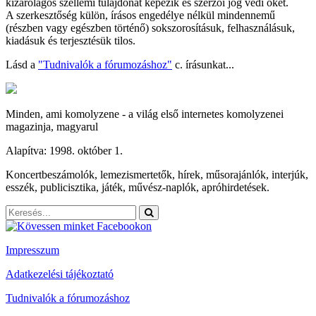
kizárólagos szellemi tulajdonát képezik és szerzői jog védi őket.
A szerkesztőség külön, írásos engedélye nélkül mindennemű
(részben vagy egészben történő) sokszorosításuk, felhasználásuk,
kiadásuk és terjesztésük tilos.
Lásd a
"Tudnivalók a fórumozáshoz"
c. írásunkat...
Minden, ami komolyzene - a világ első internetes komolyzenei
magazinja, magyarul
Alapítva: 1998. október 1.
Koncertbeszámolók, lemezismertetők, hírek, műsorajánlók, interjúk,
esszék, publicisztika, játék, művész-naplók, apróhirdetések.
Impresszum
Adatkezelési tájékoztató
Tudnivalók a fórumozáshoz