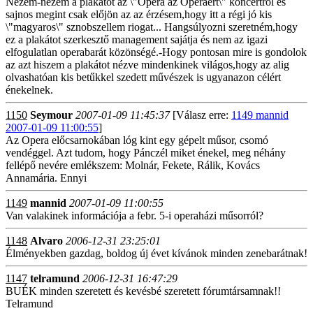
Nézem-nézem a plakátot az \"Opera az Operáért\" koncertről és
sajnos megint csak előjön az az érzésem,hogy itt a régi jó kis
\"magyaros\" sznobszellem riogat... Hangsúlyozni szeretném,hogy
ez a plakátot szerkesztő management sajátja és nem az igazi
elfogulatlan operabarát közönségé.-Hogy pontosan mire is gondolok
az azt hiszem a plakátot nézve mindenkinek világos,hogy az alig
olvashatóan kis betűkkel szedett művészek is ugyanazon célért
énekelnek.
1150
Seymour
2007-01-09 11:45:37
[Válasz erre:
1149 mannid
2007-01-09 11:00:55
]
Az Opera előcsarnokában lóg kint egy gépelt műsor, csomó
vendéggel. Azt tudom, hogy Pánczél miket énekel, meg néhány
fellépő nevére emlékszem: Molnár, Fekete, Rálik, Kovács
Annamária. Ennyi
1149
mannid
2007-01-09 11:00:55
Van valakinek információja a febr. 5-i operaházi műsorról?
1148
Alvaro
2006-12-31 23:25:01
Élményekben gazdag, boldog új évet kívánok minden zenebarátnak!
1147
telramund
2006-12-31 16:47:29
BUÉK minden szeretett és kevésbé szeretett fórumtársamnak!!
Telramund