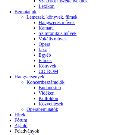
Szakcikk hiszékenyeknek
Lexikon
Bemutatjuk
Lemezek, könyvek, filmek
Hangszeres művek
Kamara
Szimfonikus művek
Vokális művek
Opera
Jazz
Egyéb
Filmek
Könyvek
CD-ROM
Hangversenyek
Koncertbeszámolók
Budapesten
Vidéken
Külföldön
Közvetítések
Operabemutatók
Hírek
Fórum
Ajánló
Feladványok