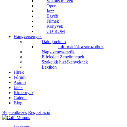
Vokális művek
Opera
Jazz
Egyéb
Filmek
Könyvek
CD-ROM
Hangversenyek
Dalolj nekem
Információk a sorozathoz
Nagy zeneszerzők
Elfeledett Zeneünnepek
Szakcikk hiszékenyeknek
Lexikon
Hírek
Fórum
Ajánló
Játék
Kimernya?
Galéria
Blog
Bejelentkezés
Regisztráció