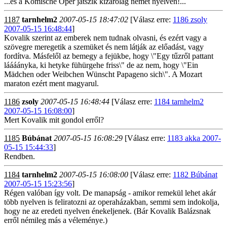
...és a Komische Oper játszik kizárólag német nyelven!...
1187
tarnhelm2
2007-05-15 18:47:02
[Válasz erre:
1186 zsoly
2007-05-15 16:48:44
]
Kovalik szerint az emberek nem tudnak olvasni, és ezért vagy a
szövegre meregetik a szemüket és nem látják az előadást, vagy
fordítva. Másfelől az bemegy a fejükbe, hogy \"Egy tűzről pattant
láááányka, ki hetyke fühürgehe friss\" de az nem, hogy \"Ein
Mädchen oder Weibchen Wünscht Papageno sich\". A Mozart
maraton ezért ment magyarul.
1186
zsoly
2007-05-15 16:48:44
[Válasz erre:
1184 tarnhelm2
2007-05-15 16:08:00
]
Mert Kovalik mit gondol erről?
1185
Búbánat
2007-05-15 16:08:29
[Válasz erre:
1183 akka 2007-
05-15 15:44:33
]
Rendben.
1184
tarnhelm2
2007-05-15 16:08:00
[Válasz erre:
1182 Búbánat
2007-05-15 15:23:56
]
Régen valóban így volt. De manapság - amikor remekül lehet akár
több nyelven is feliratozni az operaházakban, semmi sem indokolja,
hogy ne az eredeti nyelven énekeljenek. (Bár Kovalik Balázsnak
erről némileg más a véleménye.)