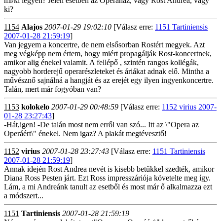
mi/ki legyen? Jelen esetben az Operaház, vagy Rost Andrea, vagy
ki?
1154
Alajos
2007-01-29 19:02:10
[Válasz erre:
1151 Tartiniensis
2007-01-28 21:59:19
]
Van jegyem a koncertre, de nem elsősorban Rostért megyek. Azt
meg végképp nem értem, hogy miért propagálják Rost-koncertnek,
amikor alig énekel valamit. A fellépő , szintén rangos kollégák,
nagyobb horderejű operarészleteket és áriákat adnak elő. Mintha a
művésznő sajnálná a hangját és az erejét egy ilyen ingyenkoncertre.
Talán, mert már fogyóban van?
1153
kolokelo
2007-01-29 00:48:59
[Válasz erre:
1152 virius 2007-
01-28 23:27:43
]
-Hát,igen! -De talán most nem erről van szó... Itt az \"Opera az
Operáért\" énekel. Nem igaz? A plakát megtévesztő!
1152
virius
2007-01-28 23:27:43
[Válasz erre:
1151 Tartiniensis
2007-01-28 21:59:19
]
Annak idején Rost Andrea nevét is kisebb betűkkel szedték, amikor
Diana Ross Pesten járt. Ezt Ross impresszáriója követelte meg így.
Lám, a mi Andreánk tanult az esetből és most már ő alkalmazza ezt
a módszert...
1151
Tartiniensis
2007-01-28 21:59:19