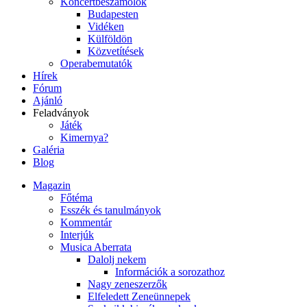
Koncertbeszámolók
Budapesten
Vidéken
Külföldön
Közvetítések
Operabemutatók
Hírek
Fórum
Ajánló
Feladványok
Játék
Kimernya?
Galéria
Blog
Magazin
Főtéma
Esszék és tanulmányok
Kommentár
Interjúk
Musica Aberrata
Dalolj nekem
Információk a sorozathoz
Nagy zeneszerzők
Elfeledett Zeneünnepek