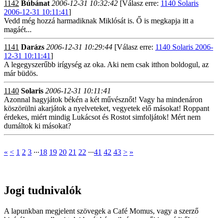
1142
Búbánat
2006-12-31 10:32:42
[Válasz erre:
1140 Solaris
2006-12-31 10:11:41
]
Vedd még hozzá harmadiknak Miklósát is. Ő is megkapja itt a
magáét...
1141
Darázs
2006-12-31 10:29:44
[Válasz erre:
1140 Solaris 2006-
12-31 10:11:41
]
A legegyszerűbb irígység az oka. Aki nem csak itthon boldogul, az
már büdös.
1140
Solaris
2006-12-31 10:11:41
Azonnal hagyjátok békén a két művésznőt! Vagy ha mindenáron
köszörülni akarjátok a nyelveteket, vegyetek elő másokat! Roppant
érdekes, miért mindig Lukácsot és Rostot simfoljátok! Mért nem
dumáltok ki másokat?
«
<
1
2
3
∙∙∙
18
19
20
21
22
∙∙∙
41
42
43
>
»
Jogi tudnivalók
A lapunkban megjelent szövegek a Café Momus, vagy a szerző