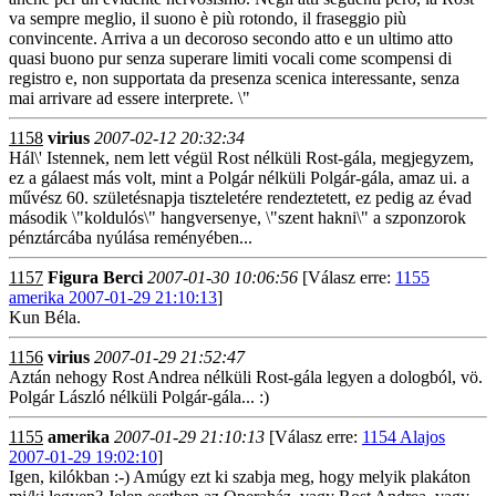
va sempre meglio, il suono è più rotondo, il fraseggio più
convincente. Arriva a un decoroso secondo atto e un ultimo atto
quasi buono pur senza superare limiti vocali come scompensi di
registro e, non supportata da presenza scenica interessante, senza
mai arrivare ad essere interprete. \"
1158
virius
2007-02-12 20:32:34
Hál\' Istennek, nem lett végül Rost nélküli Rost-gála, megjegyzem,
ez a gálaest más volt, mint a Polgár nélküli Polgár-gála, amaz ui. a
művész 60. születésnapja tiszteletére rendeztetett, ez pedig az évad
második \"koldulós\" hangversenye, \"szent hakni\" a szponzorok
pénztárcába nyúlása reményében...
1157
Figura Berci
2007-01-30 10:06:56
[Válasz erre:
1155
amerika 2007-01-29 21:10:13
]
Kun Béla.
1156
virius
2007-01-29 21:52:47
Aztán nehogy Rost Andrea nélküli Rost-gála legyen a dologból, vö.
Polgár László nélküli Polgár-gála... :)
1155
amerika
2007-01-29 21:10:13
[Válasz erre:
1154 Alajos
2007-01-29 19:02:10
]
Igen, kilókban :-) Amúgy ezt ki szabja meg, hogy melyik plakáton