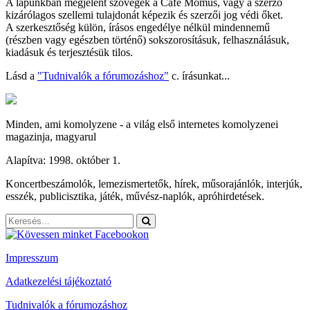
A lapunkban megjelent szövegek a Café Momus, vagy a szerző
kizárólagos szellemi tulajdonát képezik és szerzői jog védi őket.
A szerkesztőség külön, írásos engedélye nélkül mindennemű
(részben vagy egészben történő) sokszorosításuk, felhasználásuk,
kiadásuk és terjesztésük tilos.
Lásd a
"Tudnivalók a fórumozáshoz"
c. írásunkat...
Minden, ami komolyzene - a világ első internetes komolyzenei
magazinja, magyarul
Alapítva: 1998. október 1.
Koncertbeszámolók, lemezismertetők, hírek, műsorajánlók, interjúk,
esszék, publicisztika, játék, művész-naplók, apróhirdetések.
Impresszum
Adatkezelési tájékoztató
Tudnivalók a fórumozáshoz