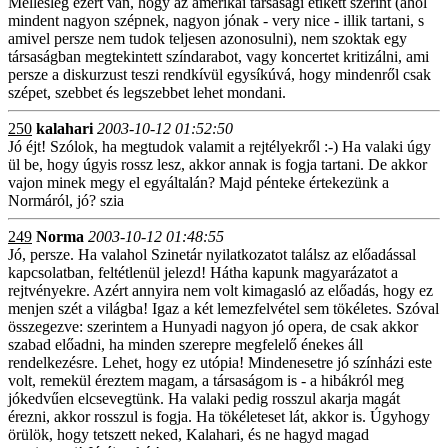
Mellesleg ezért van, hogy az amerikai társasági etikett szerint (ahol
mindent nagyon szépnek, nagyon jónak - very nice - illik tartani, s
amivel persze nem tudok teljesen azonosulni), nem szoktak egy
társaságban megtekintett színdarabot, vagy koncertet kritizálni, ami
persze a diskurzust teszi rendkívül egysíkúvá, hogy mindenről csak
szépet, szebbet és legszebbet lehet mondani.
250
kalahari
2003-10-12 01:52:50
Jó éjt! Szólok, ha megtudok valamit a rejtélyekről :-) Ha valaki úgy
ül be, hogy úgyis rossz lesz, akkor annak is fogja tartani. De akkor
vajon minek megy el egyáltalán? Majd pénteke értekezünk a
Normáról, jó? szia
249
Norma
2003-10-12 01:48:55
Jó, persze. Ha valahol Szinetár nyilatkozatot találsz az előadással
kapcsolatban, feltétlenül jelezd! Hátha kapunk magyarázatot a
rejtvényekre. Azért annyira nem volt kimagasló az előadás, hogy ez
menjen szét a világba! Igaz a két lemezfelvétel sem tökéletes. Szóval
összegezve: szerintem a Hunyadi nagyon jó opera, de csak akkor
szabad előadni, ha minden szerepre megfelelő énekes áll
rendelkezésre. Lehet, hogy ez utópia! Mindenesetre jó színházi este
volt, remekül éreztem magam, a társaságom is - a hibákról meg
jókedvűen elcsevegtünk. Ha valaki pedig rosszul akarja magát
érezni, akkor rosszul is fogja. Ha tökéleteset lát, akkor is. Úgyhogy
örülök, hogy tetszett neked, Kalahari, és ne hagyd magad