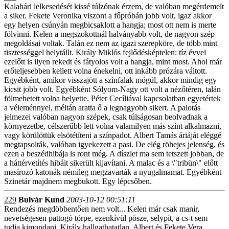
Kalahári lelkesedését kissé túlzónak érzem, de valóban megérdemelt
a siker. Fekete Veronika viszont a főpróbán jobb volt, igaz akkor
egy helyen csúnyán megbicsaklott a hangja; most ott nem is merte
fölvinni. Kelen a megszokottnál halványabb volt, de nagyon szép
megoldásai voltak. Talán ez nem az igazi szerepköre, de több mint
tisztességgel helytállt. Király Miklós fejlődésképtelen: tíz évvel
ezelőtt is ilyen rekedt és fátyolos volt a hangja, mint most. Ahol már
erőteljesebben kellett volna énekelni, ott inkább prózára váltott.
Egyébként, amikor visszajött a színfalak mögül, akkor mindig egy
kicsit jobb volt. Egyébként Sólyom-Nagy ott volt a nézőtéren, talán
fölmehetett volna helyette. Péter Cecíliával kapcsolatban egyetértek
a véleménnyel, méltán aratta ő a legnagyobb sikert. A palotás
jelmezei valóban nagyon szépek, csak túlságosan beolvadnak a
környezetbe, célszerűbb lett volna valamilyen más színt alkalmazni,
vagy körülöttük elsötétíteni a színpadot. Albert Tamás áriáját eléggé
megtapsolták, valóban igyekezett a pasi. De elég röhejes jelenség, és
ezen a beszédhibája is ront még. A díszlet ma sem tetszett jobban, de
a háttérvetítés hibáit sikerült kijavítani. A malac és a \"tribün\" előtt
masírozó katonák némileg megzavarták a nyugalmamat. Egyébként
Szinetár majdnem megbukott. Egy lépcsőben.
229
Bulvár Kund
2003-10-12 00:51:11
Rendezés megdöbbentően nem volt... Kelen már csak manír,
nevetségesen pattogó törpe, ezenkívül pösze, selypít, a cs-t sem
tudja kimondani. Király hallgathatatlan. Albert és Fekete Vera