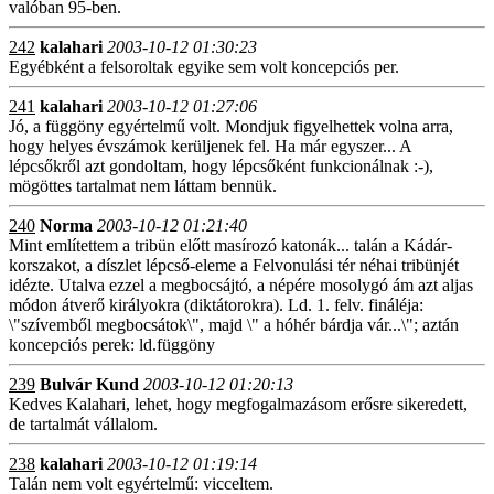
valóban 95-ben.
242
kalahari
2003-10-12 01:30:23
Egyébként a felsoroltak egyike sem volt koncepciós per.
241
kalahari
2003-10-12 01:27:06
Jó, a függöny egyértelmű volt. Mondjuk figyelhettek volna arra,
hogy helyes évszámok kerüljenek fel. Ha már egyszer... A
lépcsőkről azt gondoltam, hogy lépcsőként funkcionálnak :-),
mögöttes tartalmat nem láttam bennük.
240
Norma
2003-10-12 01:21:40
Mint említettem a tribün előtt masírozó katonák... talán a Kádár-
korszakot, a díszlet lépcső-eleme a Felvonulási tér néhai tribünjét
idézte. Utalva ezzel a megbocsájtó, a népére mosolygó ám azt aljas
módon átverő királyokra (diktátorokra). Ld. 1. felv. fináléja:
\"szívemből megbocsátok\", majd \" a hóhér bárdja vár...\"; aztán
koncepciós perek: ld.függöny
239
Bulvár Kund
2003-10-12 01:20:13
Kedves Kalahari, lehet, hogy megfogalmazásom erősre sikeredett,
de tartalmát vállalom.
238
kalahari
2003-10-12 01:19:14
Talán nem volt egyértelmű: vicceltem.