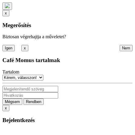
x
Megerősítés
Biztosan végrehajtja a műveletet?
x
Café Momus tartalmak
Tartalom
Mégsem
Rendben
x
Bejelentkezés