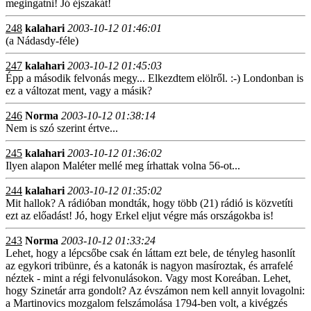
megingatni! Jó éjszakát!
248
kalahari
2003-10-12 01:46:01
(a Nádasdy-féle)
247
kalahari
2003-10-12 01:45:03
Épp a második felvonás megy... Elkezdtem elölről. :-) Londonban is
ez a változat ment, vagy a másik?
246
Norma
2003-10-12 01:38:14
Nem is szó szerint értve...
245
kalahari
2003-10-12 01:36:02
Ilyen alapon Maléter mellé meg írhattak volna 56-ot...
244
kalahari
2003-10-12 01:35:02
Mit hallok? A rádióban mondták, hogy több (21) rádió is közvetíti
ezt az előadást! Jó, hogy Erkel eljut végre más országokba is!
243
Norma
2003-10-12 01:33:24
Lehet, hogy a lépcsőbe csak én láttam ezt bele, de tényleg hasonlít
az egykori tribünre, és a katonák is nagyon masíroztak, és arrafelé
néztek - mint a régi felvonulásokon. Vagy most Koreában. Lehet,
hogy Szinetár arra gondolt? Az évszámon nem kell annyit lovagolni:
a Martinovics mozgalom felszámolása 1794-ben volt, a kivégzés