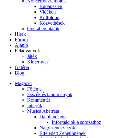
Koncertbeszámolók
Budapesten
Vidéken
Külföldön
Közvetítések
Operabemutatók
Hírek
Fórum
Ajánló
Feladványok
Játék
Kimernya?
Galéria
Blog
Magazin
Főtéma
Esszék és tanulmányok
Kommentár
Interjúk
Musica Aberrata
Dalolj nekem
Információk a sorozathoz
Nagy zeneszerzők
Elfeledett Zeneünnepek