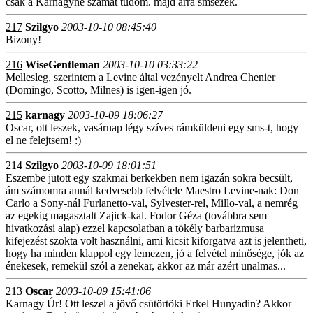
csak a Karnagyné számát tudom. majd arra smsezek.
217
Szilgyo
2003-10-10 08:45:40
Bizony!
216
WiseGentleman
2003-10-10 03:33:22
Mellesleg, szerintem a Levine által vezényelt Andrea Chenier
(Domingo, Scotto, Milnes) is igen-igen jó.
215
karnagy
2003-10-09 18:06:27
Oscar, ott leszek, vasárnap légy szíves rámküldeni egy sms-t, hogy
el ne felejtsem! :)
214
Szilgyo
2003-10-09 18:01:51
Eszembe jutott egy szakmai berkekben nem igazán sokra becsült,
ám számomra annál kedvesebb felvétele Maestro Levine-nak: Don
Carlo a Sony-nál Furlanetto-val, Sylvester-rel, Millo-val, a nemrég
az egekig magasztalt Zajick-kal. Fodor Géza (továbbra sem
hivatkozási alap) ezzel kapcsolatban a tökély barbarizmusa
kifejezést szokta volt használni, ami kicsit kiforgatva azt is jelentheti,
hogy ha minden klappol egy lemezen, jó a felvétel minősége, jók az
énekesek, remekül szól a zenekar, akkor az már azért unalmas...
213
Oscar
2003-10-09 15:41:06
Karnagy Úr! Ott leszel a jövő csütörtöki Erkel Hunyadin? Akkor