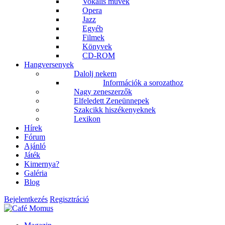
Vokális művek
Opera
Jazz
Egyéb
Filmek
Könyvek
CD-ROM
Hangversenyek
Dalolj nekem
Információk a sorozathoz
Nagy zeneszerzők
Elfeledett Zeneünnepek
Szakcikk hiszékenyeknek
Lexikon
Hírek
Fórum
Ajánló
Játék
Kimernya?
Galéria
Blog
Bejelentkezés
Regisztráció