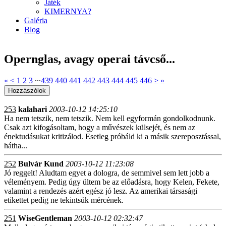
Játék
KIMERNYA?
Galéria
Blog
Opernglas, avagy operai távcső...
«
<
1
2
3
∙∙∙
439
440
441
442
443
444
445
446
>
»
253
kalahari
2003-10-12 14:25:10
Ha nem tetszik, nem tetszik. Nem kell egyformán gondolkodnunk.
Csak azt kifogásoltam, hogy a művészek külsejét, és nem az
énektudásukat kritizálod. Esetleg próbáld ki a másik szereposztással,
hátha...
252
Bulvár Kund
2003-10-12 11:23:08
Jó reggelt! Aludtam egyet a dologra, de semmivel sem lett jobb a
véleményem. Pedig úgy ültem be az előadásra, hogy Kelen, Fekete,
valamint a rendezés azért egész jó lesz. Az amerikai társasági
etikettet pedig ne tekintsük mércének.
251
WiseGentleman
2003-10-12 02:32:47