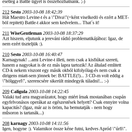
esetleg a Battle ügyet is összehozhatnánk. ;-)
212
Sesto
2003-10-08 18:42:39
Hát Maestro Levine-t és a \"Diva\"(=ként viselkedö és ezért a MET-
böl repitett) Battle-t akkor sem kedvelem... That´s it!
211
WiseGentleman
2003-10-08 18:37:29
Azt hiszem, eljutunk a jereváni rádió problematikájához: Igaz, de
nem ezért tiszteljük :).
210
Sesto
2003-10-08 16:40:47
Karnagynak! ...ami Levine-t illeti, nem csak a kisfiúkat szereti,
hanem a nagyokat is de ez más lapra tartozik! Az általad emlitett
CD-k nekem viszont egy másik okból kifolyólag-és nem csak a
dirigens miatt-sem jönnek be: BATTLE(!)... 3 CD-m volt eddig a
\"hölggyel\", szerencsére sikerült mindegyik túladni!... :-)
209
Caligula
2003-10-08 14:22:45
Valaki tud arra magyarázatot, hogy miért írnak mostanában csupán
egyfelvonásos operákat az egészestések helyett? Csak ennyire volna
kapacitás? (Igaz, már az is öröm, ha bemutatják - nem hogy
műsoron is tartanák...)
208
karnagy
2003-10-08 14:11:56
Igen, hogyne :). Valamikor össze kéne futni, kedves Apród \"úrfi\".