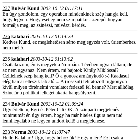
237
Bulvár Kund
2003-10-12 01:17:11
Én úgy gondolom, egy operában mindenkinek szép hangja kell,
hogy legyen. Hogy esetleg nem szimpatikus szerepét hogyan
formálja meg, az szinészi, művészi kérdés.
236
kalahari
2003-10-12 01:14:29
Kedves Kund, ez meglehetősen sértő megjegyzés volt, úriemberhez
nem méltó.
235
kalahari
2003-10-12 01:13:02
Csatlakozom, én is megyek a Normára. Tévében ugyan láttam, de
az nem ugyanaz. Nem értem, mi bajotok Király Miklóssal?
Czilleinek szép hang kell? Ő a gonosz ármánykodó :-) Ráadásul
elég hamar elteszik láb alól... A (rosszul) feliratozott függönyön
kívül milyen történelmi vonulatot fedeztél fel benne? Mert állítólag
Szinetár a politikai jelleget akarta hangsúlyozni...
234
Bulvár Kund
2003-10-12 01:09:24
Úgy értettem, Egri és Péter Cili OK. A szinpadi megjelenés
minimumát én úgy értem, hogy ha már hiteles figura nem tud
lenni,legalább ne legyen undort keltő a megjelenése.
233
Norma
2003-10-12 01:07:47
Helló Kalahari! Úgy, hogy behozták! Hogy miért? Ezt csak a