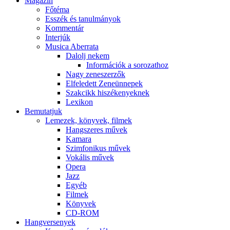
Magazin
Főtéma
Esszék és tanulmányok
Kommentár
Interjúk
Musica Aberrata
Dalolj nekem
Információk a sorozathoz
Nagy zeneszerzők
Elfeledett Zeneünnepek
Szakcikk hiszékenyeknek
Lexikon
Bemutatjuk
Lemezek, könyvek, filmek
Hangszeres művek
Kamara
Szimfonikus művek
Vokális művek
Opera
Jazz
Egyéb
Filmek
Könyvek
CD-ROM
Hangversenyek