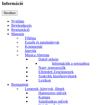
Információ
Nyitólap
Bejelentkezés
Regisztráció
Magazin
Főtéma
Esszék és tanulmányok
Kommentár
Interjúk
Musica Aberrata
Dalolj nekem
Információk a sorozathoz
Nagy zeneszerzők
Elfeledett Zeneünnepek
Szakcikk hiszékenyeknek
Lexikon
Bemutatjuk
Lemezek, könyvek, filmek
Hangszeres művek
Kamara
Szimfonikus művek