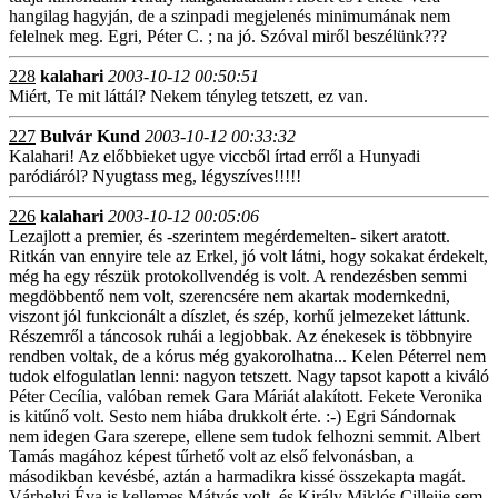
hangilag hagyján, de a szinpadi megjelenés minimumának nem
felelnek meg. Egri, Péter C. ; na jó. Szóval miről beszélünk???
228
kalahari
2003-10-12 00:50:51
Miért, Te mit láttál? Nekem tényleg tetszett, ez van.
227
Bulvár Kund
2003-10-12 00:33:32
Kalahari! Az előbbieket ugye viccből írtad erről a Hunyadi
paródiáról? Nyugtass meg, légyszíves!!!!!
226
kalahari
2003-10-12 00:05:06
Lezajlott a premier, és -szerintem megérdemelten- sikert aratott.
Ritkán van ennyire tele az Erkel, jó volt látni, hogy sokakat érdekelt,
még ha egy részük protokollvendég is volt. A rendezésben semmi
megdöbbentő nem volt, szerencsére nem akartak modernkedni,
viszont jól funkcionált a díszlet, és szép, korhű jelmezeket láttunk.
Részemről a táncosok ruhái a legjobbak. Az énekesek is többnyire
rendben voltak, de a kórus még gyakorolhatna... Kelen Péterrel nem
tudok elfogulatlan lenni: nagyon tetszett. Nagy tapsot kapott a kiváló
Péter Cecília, valóban remek Gara Máriát alakított. Fekete Veronika
is kitűnő volt. Sesto nem hiába drukkolt érte. :-) Egri Sándornak
nem idegen Gara szerepe, ellene sem tudok felhozni semmit. Albert
Tamás magához képest tűrhető volt az első felvonásban, a
másodikban kevésbé, aztán a harmadikra kissé összekapta magát.
Várhelyi Éva is kellemes Mátyás volt, és Király Miklós Cilleije sem