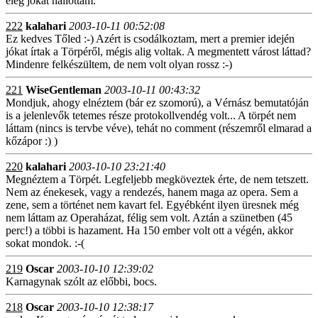
elég jókat hallottam.
222
kalahari
2003-10-11 00:52:08
Ez kedves Tőled :-) Azért is csodálkoztam, mert a premier idején
jókat írtak a Törpéről, mégis alig voltak. A megmentett várost láttad?
Mindenre felkészültem, de nem volt olyan rossz :-)
221
WiseGentleman
2003-10-11 00:43:32
Mondjuk, ahogy elnéztem (bár ez szomorú), a Vérnász bemutatóján
is a jelenlevők tetemes része protokollvendég volt... A törpét nem
láttam (nincs is tervbe véve), tehát no comment (részemről elmarad a
kőzápor :) )
220
kalahari
2003-10-10 23:21:40
Megnéztem a Törpét. Legfeljebb megköveztek érte, de nem tetszett.
Nem az énekesek, vagy a rendezés, hanem maga az opera. Sem a
zene, sem a történet nem kavart fel. Egyébként ilyen üresnek még
nem láttam az Operaházat, félig sem volt. Aztán a szünetben (45
perc!) a többi is hazament. Ha 150 ember volt ott a végén, akkor
sokat mondok. :-(
219
Oscar
2003-10-10 12:39:02
Karnagynak szólt az előbbi, bocs.
218
Oscar
2003-10-10 12:38:17