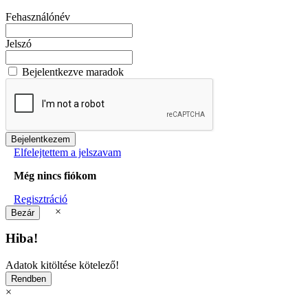
Fehasználónév
Jelszó
Bejelentkezve maradok
Elfelejtettem a jelszavam
Még nincs fiókom
Regisztráció
×
Hiba!
Adatok kitöltése kötelező!
×