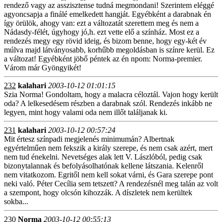
rendező vagy az asszisztense tudná megmondani! Szerintem eléggé
agyoncsapja a finálé emelkedett hangját. Egyébként a darabnak én
így örülök, ahogy van: ezt a változatát szerettem meg és nem a
Nádasdy-félét, úgyhogy jó,h. ezt vette elő a színház. Most ez a
rendezés megy egy rövid ideig, és bizom benne, hogy egy-két év
múlva majd látványosabb, korhűbb megoldásban is színre kerül. Ez
a változat! Egyébként jöbő péntek az én npom: Norma-premier.
Várom már Gyöngyikét!
232
kalahari
2003-10-12 01:01:15
Szia Norma! Gondoltam, hogy a malacra céloztál. Vajon hogy került
oda? A lelkesedésem részben a darabnak szól. Rendezés inkább ne
legyen, mint hogy valami oda nem illőt találjanak ki.
231
kalahari
2003-10-12 00:57:24
Mit értesz színpadi megjelenés minimumán? Albertnak
egyértelműen nem fekszik a király szerepe, és nem csak azért, mert
nem tud énekelni. Nevetséges alak lett V. Lászlóból, pedig csak
bizonytalannak és befolyásolhatónak kellene látszania. Kelenről
nem vitatkozom. Egritől nem kell sokat várni, és Gara szerepe pont
neki való. Péter Cecília sem tetszett? A rendezésnél meg talán az volt
a szempont, hogy olcsón kihozzák. A díszletek nem kerültek
sokba...
230
Norma
2003-10-12 00:55:13