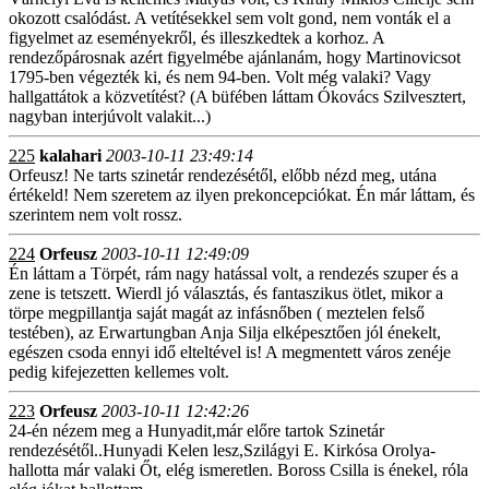
okozott csalódást. A vetítésekkel sem volt gond, nem vonták el a
figyelmet az eseményekről, és illeszkedtek a korhoz. A
rendezőpárosnak azért figyelmébe ajánlanám, hogy Martinovicsot
1795-ben végezték ki, és nem 94-ben. Volt még valaki? Vagy
hallgattátok a közvetítést? (A büfében láttam Ókovács Szilvesztert,
nagyban interjúvolt valakit...)
225
kalahari
2003-10-11 23:49:14
Orfeusz! Ne tarts szinetár rendezésétől, előbb nézd meg, utána
értékeld! Nem szeretem az ilyen prekoncepciókat. Én már láttam, és
szerintem nem volt rossz.
224
Orfeusz
2003-10-11 12:49:09
Én láttam a Törpét, rám nagy hatással volt, a rendezés szuper és a
zene is tetszett. Wierdl jó választás, és fantaszikus ötlet, mikor a
törpe megpillantja saját magát az infásnőben ( meztelen felső
testében), az Erwartungban Anja Silja elképesztően jól énekelt,
egészen csoda ennyi idő elteltével is! A megmentett város zenéje
pedig kifejezetten kellemes volt.
223
Orfeusz
2003-10-11 12:42:26
24-én nézem meg a Hunyadit,már előre tartok Szinetár
rendezésétől..Hunyadi Kelen lesz,Szilágyi E. Kirkósa Orolya-
hallotta már valaki Őt, elég ismeretlen. Boross Csilla is énekel, róla