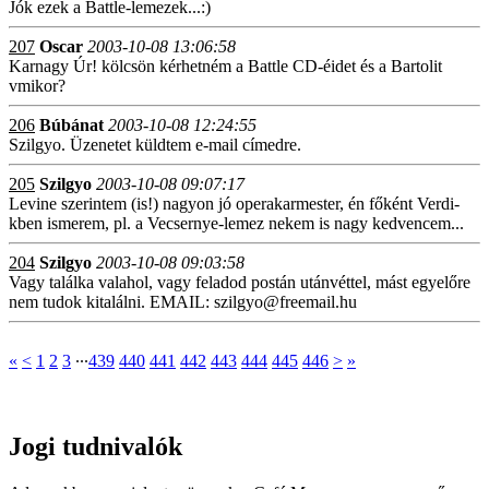
Jók ezek a Battle-lemezek...:)
207
Oscar
2003-10-08 13:06:58
Karnagy Úr! kölcsön kérhetném a Battle CD-éidet és a Bartolit
vmikor?
206
Búbánat
2003-10-08 12:24:55
Szilgyo. Üzenetet küldtem e-mail címedre.
205
Szilgyo
2003-10-08 09:07:17
Levine szerintem (is!) nagyon jó operakarmester, én főként Verdi-
kben ismerem, pl. a Vecsernye-lemez nekem is nagy kedvencem...
204
Szilgyo
2003-10-08 09:03:58
Vagy találka valahol, vagy feladod postán utánvéttel, mást egyelőre
nem tudok kitalálni. EMAIL: szilgyo@freemail.hu
«
<
1
2
3
∙∙∙
439
440
441
442
443
444
445
446
>
»
Jogi tudnivalók