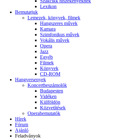
Szakcikk hiszékenyeknek
Lexikon
Bemutatjuk
Lemezek, könyvek, filmek
Hangszeres művek
Kamara
Szimfonikus művek
Vokális művek
Opera
Jazz
Egyéb
Filmek
Könyvek
CD-ROM
Hangversenyek
Koncertbeszámolók
Budapesten
Vidéken
Külföldön
Közvetítések
Operabemutatók
Hírek
Fórum
Ajánló
Feladványok