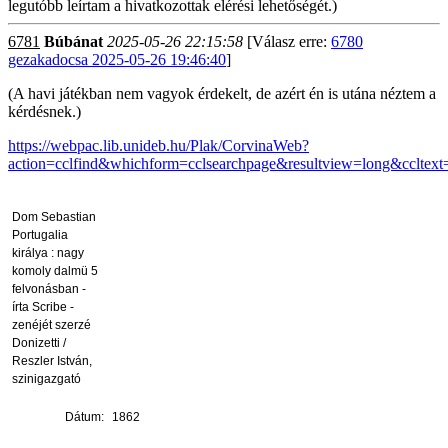
legutóbb leírtam a hivatkozottak elérési lehetőségét.)
6781
Búbánat
2025-05-26 22:15:58
[Válasz erre:
6780
gezakadocsa 2025-05-26 19:46:40
]
(A havi játékban nem vagyok érdekelt, de azért én is utána néztem a
kérdésnek.)
https://webpac.lib.unideb.hu/Plak/CorvinaWeb?
action=cclfind&whichform=cclsearchpage&resultview=long&cclte
Dom Sebastian
Portugalia
királya : nagy
komoly dalmü 5
felvonásban -
írta Scribe -
zenéjét szerzé
Donizetti /
Reszler István,
szinigazgató
Dátum:
1862