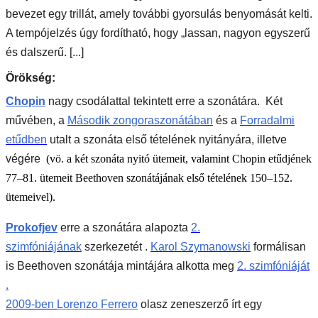
bevezet egy trillát, amely további gyorsulás benyomását kelti.
A tempójelzés úgy fordítható, hogy „lassan, nagyon egyszerű
és dalszerű. [...]
Örökség:
Chopin
nagy csodálattal tekintett erre a szonátára.
Két
művében, a
Második zongoraszonátában
és a
Forradalmi
etűdben
utalt a szonáta első tételének nyitányára, illetve
végére
(vö. a két szonáta nyitó ütemeit, valamint Chopin etűdjének
77–81. ütemeit Beethoven szonátájának első tételének 150–152.
ütemeivel).
Prokofjev
erre a szonátára alapozta
2.
szimfóniájának
szerkezetét .
Karol Szymanowski
formálisan
is Beethoven szonátája mintájára alkotta meg
2. szimfóniáját
.
2009-ben
Lorenzo Ferrero
olasz zeneszerző írt egy