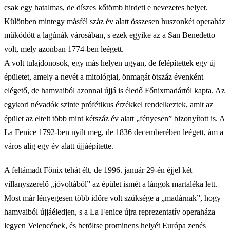
csak egy hatalmas, de díszes kőtömb hirdeti e nevezetes helyet.
Különben mintegy másfél száz év alatt összesen huszonkét operaház
működött a lagúnák városában, s ezek egyike az a San Benedetto
volt, mely azonban 1774-ben leégett.
A volt tulajdonosok, egy más helyen ugyan, de felépítettek egy új
épületet, amely a nevét a mitológiai, önmagát ötszáz évenként
elégető, de hamvaiból azonnal újjá is éledő Főnixmadártól kapta. Az
egykori névadók szinte prófétikus érzékkel rendelkeztek, amit az
épület az eltelt több mint kétszáz év alatt „fényesen” bizonyított is. A
La Fenice 1792-ben nyílt meg, de 1836 decemberében leégett, ám a
város alig egy év alatt újjáépítette.
A feltámadt Főnix tehát élt, de 1996. január 29-én éjjel két
villanyszerelő „jóvoltából” az épület ismét a lángok martaléka lett.
Most már lényegesen több időre volt szüksége a „madárnak”, hogy
hamvaiból újjáéledjen, s a La Fenice újra reprezentatív operaháza
legyen Velencének, és betöltse prominens helyét Európa zenés