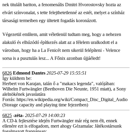
nek titulált bariton, a fenomenális Dmitri Hvorostovsky hozta az
elvárt színvonalat, s tette felejthetetlenné az estét, melyet a színház
társasági termeiben egy ültetett fogadás koronázott.
Végezetül említem, amit véletlenül tudtam meg, hogy a nehezen
alakuló és elhúzódó építkezés alatt az a félelem uralkodott el a
városban, hogy ha a La Fenicét nem sikerül felépíteni - Velence
sorsa is a pusztulás lesz... A Főnix azonban újjáéledt!
6826
Edmond Dantes
2025-07-29 15:55:51
Így küldtem be:
Herbert von Karajan, talán ő a "makacs legenda", valójában:
Wilhelm Furtwängler (Beethoven Die Neunte, 1951 miatt), a Sony
alelnökének javaslatára
Forrás: https://en.wikipedia.org/wiki/Compact_Disc_Digital_Audio
(Storage capacity and playing time fejezetben)
6825
-zéta-
2025-07-29 14:00:23
A CD-k fejlesztése idején Furtwängler már rég nem élt, ennek
ellenére ezt is elfogadom, mert ahogy Gézamalac Játékostársunk
fogalmazott frappánsan: