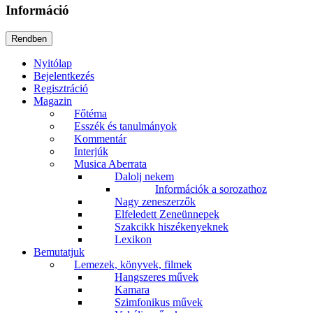
Információ
Nyitólap
Bejelentkezés
Regisztráció
Magazin
Főtéma
Esszék és tanulmányok
Kommentár
Interjúk
Musica Aberrata
Dalolj nekem
Információk a sorozathoz
Nagy zeneszerzők
Elfeledett Zeneünnepek
Szakcikk hiszékenyeknek
Lexikon
Bemutatjuk
Lemezek, könyvek, filmek
Hangszeres művek
Kamara
Szimfonikus művek