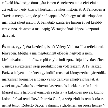
előkelő közönsége önmagára ismert és nehezen tudta elviselni a
„tévedt nő”, egy kitartott kurtizán tragikus históriáját. A Fenicében a
Traviata megbukott, de pár hónappal később egy másik színpadon
már igazi sikert aratott. A bemutató színterére három évvel később
tért vissza, de azóta a mai napig 35 stagionénak képezi központi
darabját.
És most, egy új éra kezdetén, ismét Valery Violetta áll a reflektorok
fényében. Mégha a ma megtekintett előadás hagyott is némi
kívánnivalót - a női főszereplő enyhe indiszpozíciója következtében
-, mégis élvezetesen szép produkcióban volt részem. A 19. század
Párizsa helyett a történet egy indifferens mai környezetben játszódik,
markánsan kiemelve a hősnő végső tragikus elhagyatottságát. A
zenei megszólaltatás - színvonalas zene- és énekkar - élén Lorin
Maazel állt, s három élvonalbeli szólista - a különben neves, kitűnő
koloratúrával rendelkező Patrizia Ciofi, a szépszínű és remek olasz-
német tenor, Roberto Sacca, valamint a „hófehérhajú orosz herceg”-