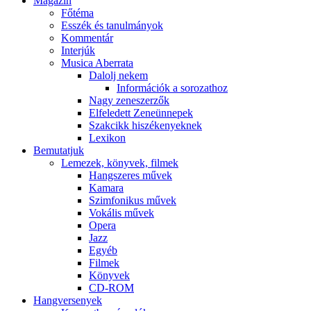
Magazin
Főtéma
Esszék és tanulmányok
Kommentár
Interjúk
Musica Aberrata
Dalolj nekem
Információk a sorozathoz
Nagy zeneszerzők
Elfeledett Zeneünnepek
Szakcikk hiszékenyeknek
Lexikon
Bemutatjuk
Lemezek, könyvek, filmek
Hangszeres művek
Kamara
Szimfonikus művek
Vokális művek
Opera
Jazz
Egyéb
Filmek
Könyvek
CD-ROM
Hangversenyek