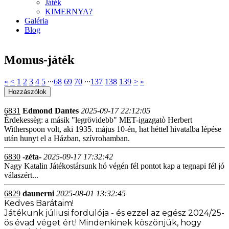
Játék
KIMERNYA?
Galéria
Blog
Momus-játék
«
<
1
2
3
4
5
∙∙∙
68
69
70
∙∙∙
137
138
139
>
»
6831
Edmond Dantes
2025-09-17 22:12:05
Èrdekessèg: a másik "legrövidebb" MET-igazgatò Herbert
Witherspoon volt, aki 1935. május 10-én, hat héttel hivatalba lépése
után hunyt el a Házban, szívrohamban.
6830
-zéta-
2025-09-17 17:32:42
Nagy Katalin Játékostársunk hó végén fél pontot kap a tegnapi fél jó
válaszért...
6829
daunerni
2025-08-01 13:32:45
Kedves Barátaim!
Játékunk júliusi fordulója - és ezzel az egész 2024/25-
ös évad véget ért! Mindenkinek köszönjük, hogy