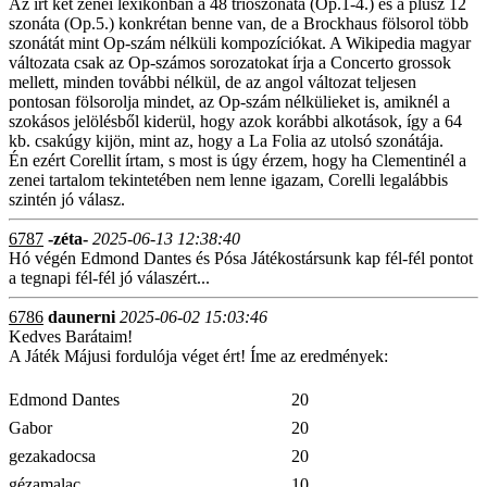
Az írt két zenei lexikonban a 48 triószonáta (Op.1-4.) és a plusz 12
szonáta (Op.5.) konkrétan benne van, de a Brockhaus fölsorol több
szonátát mint Op-szám nélküli kompozíciókat. A Wikipedia magyar
változata csak az Op-számos sorozatokat írja a Concerto grossok
mellett, minden további nélkül, de az angol változat teljesen
pontosan fölsorolja mindet, az Op-szám nélkülieket is, amiknél a
szokásos jelölésből kiderül, hogy azok korábbi alkotások, így a 64
kb. csakúgy kijön, mint az, hogy a La Folia az utolsó szonátája.
Én ezért Corellit írtam, s most is úgy érzem, hogy ha Clementinél a
zenei tartalom tekintetében nem lenne igazam, Corelli legalábbis
szintén jó válasz.
6787
-zéta-
2025-06-13 12:38:40
Hó végén Edmond Dantes és Pósa Játékostársunk kap fél-fél pontot
a tegnapi fél-fél jó válaszért...
6786
daunerni
2025-06-02 15:03:46
Kedves Barátaim!
A Játék Májusi fordulója véget ért! Íme az eredmények:
Edmond Dantes
20
Gabor
20
gezakadocsa
20
gézamalac
10