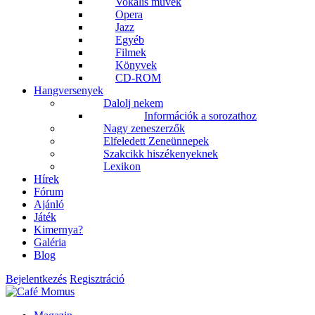
Vokális művek
Opera
Jazz
Egyéb
Filmek
Könyvek
CD-ROM
Hangversenyek
Dalolj nekem
Információk a sorozathoz
Nagy zeneszerzők
Elfeledett Zeneünnepek
Szakcikk hiszékenyeknek
Lexikon
Hírek
Fórum
Ajánló
Játék
Kimernya?
Galéria
Blog
Bejelentkezés
Regisztráció