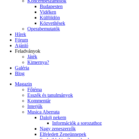
Koncertbeszámolók
Budapesten
Vidéken
Külföldön
Közvetítések
Operabemutatók
Hírek
Fórum
Ajánló
Feladványok
Játék
Kimernya?
Galéria
Blog
Magazin
Főtéma
Esszék és tanulmányok
Kommentár
Interjúk
Musica Aberrata
Dalolj nekem
Információk a sorozathoz
Nagy zeneszerzők
Elfeledett Zeneünnepek