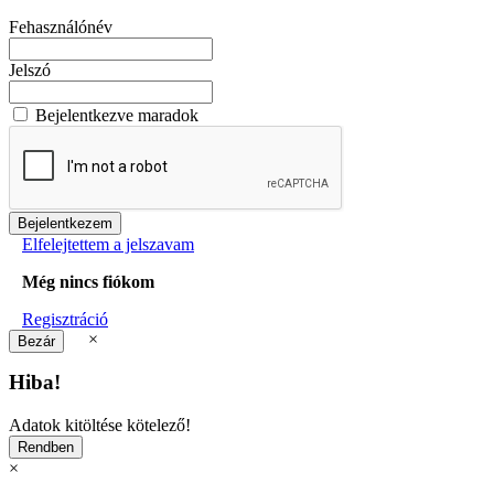
Fehasználónév
Jelszó
Bejelentkezve maradok
Elfelejtettem a jelszavam
Még nincs fiókom
Regisztráció
×
Hiba!
Adatok kitöltése kötelező!
×