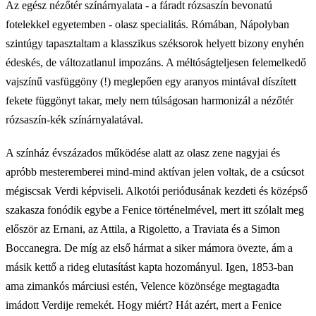
Az egész nézőtér színárnyalata - a fáradt rózsaszín bevonatú
fotelekkel egyetemben - olasz specialitás. Rómában, Nápolyban
szintúgy tapasztaltam a klasszikus széksorok helyett bizony enyhén
édeskés, de változatlanul impozáns. A méltóságteljesen felemelkedő
vajszínű vasfüggöny (!) meglepően egy aranyos mintával díszített
fekete függönyt takar, mely nem túlságosan harmonizál a nézőtér
rózsaszín-kék színárnyalatával.
A színház évszázados működése alatt az olasz zene nagyjai és
apróbb mesteremberei mind-mind aktívan jelen voltak, de a csúcsot
mégiscsak Verdi képviseli. Alkotói periódusának kezdeti és középső
szakasza fonódik egybe a Fenice történelmével, mert itt szólalt meg
először az Ernani, az Attila, a Rigoletto, a Traviata és a Simon
Boccanegra. De míg az első hármat a siker mámora övezte, ám a
másik kettő a rideg elutasítást kapta hozományul. Igen, 1853-ban
ama zimankós márciusi estén, Velence közönsége megtagadta
imádott Verdije remekét. Hogy miért? Hát azért, mert a Fenice