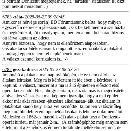
is beìrtam Donizettit megfejtèsnek, ha "tartalèk" stàtuszban is, oszt'
pont nèlkül maradtam ;-)
6783
-zéta-
2025-05-27 09:28:45
Amikor (a hétvége során) ED Fórumtársunk beírta, hogy milyen
egyszerű a debreceni játékosoknak, csak be kell menni a színházba
és megkérdezni, jót mosolyogtam, mert én a múlt hét során bizony
ott járva kaptam az ötletet.
Annyira biztosan, hogy nem is ellenőriztem alaposabban.
Gézakadocsa Játékostársunk rángatott le az eufóriából, a plakátot
tanulságképpen tettem fel napképének mára...
A választ ezennel korrigálom is...:-)
6782
gezakadocsa
2025-05-27 08:53:26
Imponáló a plakát a mai nap nyitóképén, de ez nem cáfolja az
általam leírtakat. Még rá is kérdeztem itt idejében a kérdésre, s
kaptunk is választ, miszerint a ma is álló épületben előadott első
opera keresendő. Nos, ahogy leírtam, de azóta más is megerősítette,
a hivatalos válasz és a mai kép nem igazolja, hogy a mai épület
akkor már akár részben -játszásra alkalmasan- állt. Az általam írt
plakátokat kiadó hely 1862-vel kezdődik, különben valószínűleg
még korábbi debreceni operaelőadásokat is lehetne dokumentálni.
Mellesleg az 1862-es második -(1) alatt- plakát uezt a Donizetti-
operát hirdeti, már január 2-ra... (A számítógéphöz még annyira sem
értek, mint a zenéhöz, ezért nem tudok ide mellékelni semmit, de