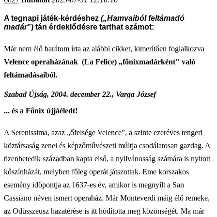
A tegnapi játék-kérdéshez
(„Hamvaiból feltámadó
madár
”) tán érdeklődésre tarthat számot:
Már nem élő barátom írta az alábbi cikket, kimerítően foglalkozva
Velence operaházának (La Felice) „főnixmadárként" való
feltámadásaiból.
Szabad Újság, 2004. december 22., Varga József
... és a Főnix újjáéledt!
A Serenissima, azaz „őfelsége Velence”, a szinte ezeréves tengeri
köztársaság zenei és képzőművészeti múltja csodálatosan gazdag. A
tizenhetedik században kapta első, a nyilvánosság számára is nyitott
kőszínházát, melyben főleg operát játszottak. Eme korszakos
esemény időpontja az 1637-es év, amikor is megnyílt a San
Cassiano néven ismert operaház. Már Monteverdi máig élő remeke,
az Odüsszeusz hazatérése is itt hódította meg közönségét. Ma már