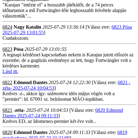
"Karajan "intézte el" a hosszabb játékidőt, de a 74 perces
időtartamot a mű Furtwängler-féle leghosszabb felvétele alapján
választották"...
6824
Nagy Katalin
2025-07-29 13:36:14
[Válasz erre:
6823 Pósa
2025-07-29 13:01:55
]
Csatlakozom.
6823
Pósa
2025-07-29 13:01:55
A tegnapi kérdéssel kapcsolatban nekem is Karajan jutott először az
eszembe, de a guglizás eredménye az lett, hogy Furtwängler volt a
kérdéses karmester.
Lásd itt.
6822
Edmond Dantes
2025-07-24 12:22:30
[Válasz erre:
6821 -
zéta- 2025-07-24 10:04:53
]
Kedves -z-, akkor így:
szàmomra
idén május vègén volt a
"premier": ld. 67091 sz. beírásomat MÁO-topikban.
6821
-zéta-
2025-07-24 10:04:53
[Válasz erre:
6820 Edmond
Dantes 2025-07-24 09:11:33
]
Kedves ED, az Idomeneo-premier két éve volt...
6820
Edmond Dantes
2025-07-24 09:11:33
[Válasz erre:
6819
gezakadocsa 2025-07-23 21:21:09
]