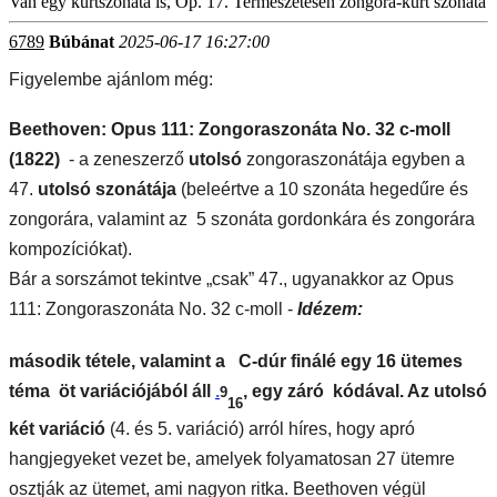
Van egy kürtszonáta is, Op. 17. Természetesen zongora-kürt szonáta
6789
Búbánat
2025-06-17 16:27:00
Figyelembe ajánlom még:
Beethoven: Opus 111: Zongoraszonáta No. 32 c-moll
(1822
)
- a zeneszerző
utolsó
zongoraszonátája egyben a
47.
utolsó szonátája
(beleértve a 10 szonáta hegedűre és
zongorára, valamint az 5 szonáta gordonkára és zongorára
kompozíciókat).
Bár a sorszámot tekintve „csak” 47., ugyanakkor az Opus
111: Zongoraszonáta No. 32 c-moll -
Idézem:
második tétele, valamint a
C-dúr finálé egy 16 ütemes
téma öt variációjából áll
.
, egy záró kódával. Az utolsó
9
16
két variáció
(4.
és 5. variáció) arról híres, hogy apró
hangjegyeket vezet be, amelyek folyamatosan 27 ütemre
osztják az ütemet, ami nagyon ritka. Beethoven végül