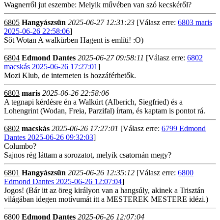
Wagnerről jut eszembe: Melyik művében van szó kecskéről?
6805
Hangyászsün
2025-06-27 12:31:23
[Válasz erre:
6803 maris
2025-06-26 22:58:06
]
Sőt Wotan A walkürben Hagent is említi! :O)
6804
Edmond Dantes
2025-06-27 09:58:11
[Válasz erre:
6802
macskás 2025-06-26 17:27:01
]
Mozi Klub, de interneten is hozzáférhetők.
6803
maris
2025-06-26 22:58:06
A tegnapi kérdésre én a Walkürt (Alberich, Siegfried) és a
Lohengrint (Wodan, Freia, Parzifal) írtam, és kaptam is pontot rá.
6802
macskás
2025-06-26 17:27:01
[Válasz erre:
6799 Edmond
Dantes 2025-06-26 09:32:03
]
Columbo?
Sajnos rég láttam a sorozatot, melyik csatornán megy?
6801
Hangyászsün
2025-06-26 12:35:12
[Válasz erre:
6800
Edmond Dantes 2025-06-26 12:07:04
]
Jogos! (Bár itt az öreg királyon van a hangsúly, akinek a Trisztán
világában idegen motívumát itt a MESTEREK MESTERE idézi.)
6800
Edmond Dantes
2025-06-26 12:07:04