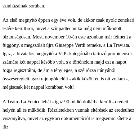
színházainak sorában.
Az első megnyitó éppen egy éve volt, de akkor csak nyolc zenekari
estére került sor, mivel a színpadtechnika még nem működött
biztonságosan. Most, november 10-én este azonban már felment a
függöny, s megszólalt újra Giuseppe Verdi remeke, a La Traviata.
Igaz, a hivatalos megnyitó a VIP- kategóriába tartozó prominensek
számára két nappal később volt, s a történelem majd ezt a napot
fogja regisztrálni, de ám a tényleges, a szélrózsa irányából
összesereglett igazi rajongók előtt - akik között én is ott voltam -,
mégiscsak két nappal korábban volt!
A Teatro La Fenice tehát - igaz 90 millió dollárba került - eredeti
helyén áll és működik. Részletekben vannak eltérések az eredetihez
viszonyítva, mivel az egykori dokumentációt is megsemmisítette a
tűz.