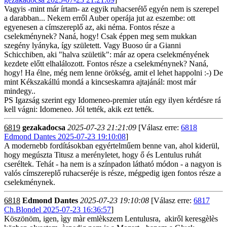
Vagyis -mint már írtam- az egyik ruhacserélő egyén nem is szerepel
a darabban... Nekem erről Auber operája jut az eszembe: ott
egyenesen a címszereplő az, aki néma. Fontos része a
cselekménynek? Naná, hogy! Csak éppen meg sem mukkan
szegény lyányka, így született. Vagy Buoso úr a Gianni
Schicchiben, aki "halva születik": már az opera cselekményének
kezdete előtt elhalálozott. Fontos része a cselekménynek? Naná,
hogy! Ha élne, még nem lenne örökség, amit el lehet happolni :-) De
mint Kékszakállú mondá a kincseskamra ajtajánál: most már
mindegy..
PS Igazság szerint egy Idomeneo-premier után egy ilyen kérdésre rá
kell vágni: Idomeneo. Jól tették, akik ezt tették.
6819
gezakadocsa
2025-07-23 21:21:09
[Válasz erre:
6818
Edmond Dantes 2025-07-23 19:10:08
]
A modernebb fordításokban egyértelműem benne van, ahol kiderül,
hogy megúszta Titusz a merényletet, hogy ő és Lentulus ruhát
cseréltek. Tehát - ha nem is a színpadon látható módon - a nagyon is
valós címszereplő ruhacseréje is része, mégpedig igen fontos része a
cselekménynek.
6818
Edmond Dantes
2025-07-23 19:10:08
[Válasz erre:
6817
Ch.Blondel 2025-07-23 16:36:57
]
Köszönöm, igen, ìgy màr emlèkszem Lentulusra, akiről keresgèlès