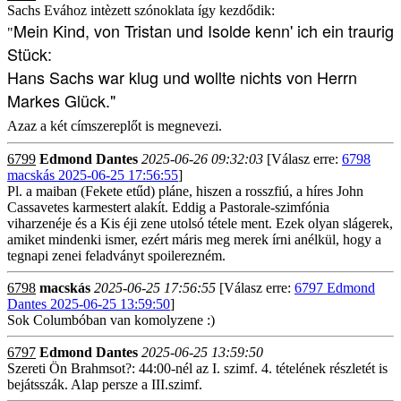
Sachs Evához intèzett szónoklata így kezdődik:
Mein Kind, von Tristan und Isolde
kenn' ich ein traurig
"
Stück:
Hans Sachs war klug und wollte
nichts von Herrn
Markes Glück."
Azaz a két címszereplőt is megnevezi.
6799
Edmond Dantes
2025-06-26 09:32:03
[Válasz erre:
6798
macskás 2025-06-25 17:56:55
]
Pl. a maiban (Fekete etűd) pláne, hiszen a rosszfiú, a híres John
Cassavetes karmestert alakít. Eddig a Pastorale-szimfónia
viharzenéje és a Kis éji zene utolsó tétele ment. Ezek olyan slágerek,
amiket mindenki ismer, ezért máris meg merek írni anélkül, hogy a
tegnapi zenei feladványt spoilerezném.
6798
macskás
2025-06-25 17:56:55
[Válasz erre:
6797 Edmond
Dantes 2025-06-25 13:59:50
]
Sok Columbóban van komolyzene :)
6797
Edmond Dantes
2025-06-25 13:59:50
Szereti Ön Brahmsot?: 44:00-nél az I. szimf. 4. tételének részletét is
bejátsszák. Alap persze a III.szimf.