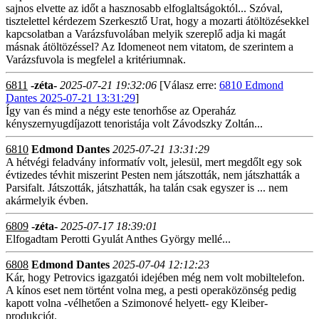
sajnos elvette az időt a hasznosabb elfoglaltságoktól... Szóval,
tisztelettel kérdezem Szerkesztő Urat, hogy a mozarti átöltözésekkel
kapcsolatban a Varázsfuvolában melyik szereplő adja ki magát
másnak átöltözéssel? Az Idomeneot nem vitatom, de szerintem a
Varázsfuvola is megfelel a kritériumnak.
6811
-zéta-
2025-07-21 19:32:06
[Válasz erre:
6810 Edmond
Dantes 2025-07-21 13:31:29
]
Így van és mind a négy este tenorhőse az Operaház
kényszernyugdíjazott tenoristája volt Závodszky Zoltán...
6810
Edmond Dantes
2025-07-21 13:31:29
A hétvégi feladvány informatív volt, jelesül, mert megdőlt egy sok
évtizedes tévhit miszerint Pesten nem játszották, nem játszhatták a
Parsifalt. Játszották, játszhatták, ha talán csak egyszer is ... nem
akármelyik évben.
6809
-zéta-
2025-07-17 18:39:01
Elfogadtam Perotti Gyulát Anthes György mellé...
6808
Edmond Dantes
2025-07-04 12:12:23
Kár, hogy Petrovics igazgatói idejében még nem volt mobiltelefon.
A kínos eset nem történt volna meg, a pesti operaközönség pedig
kapott volna -vélhetően a Szimonové helyett- egy Kleiber-
produkciót.