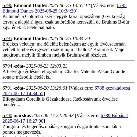
6796
Edmond Dantes
2025-06-25 13:55:14
[Válasz erre:
6795
Edmond Dantes 2025-06-25 10:34:20
]
Ki hinné: a Columbo-széria egyik korai opuszában (Gyilkosság
tervrajz alapján) igaz, csak autórádión keresztül, de Brahms B-dúr
zgv.-ének 2. tétele hallható.
6795
Edmond Dantes
2025-06-25 10:34:20
Érdekes véletlen: ma délelőtt belenéztem az egyik tévécsatornán
vetített filmbe és egyszer csak nini, mit hallok? Brahmsot. Majd
megírom, melyik filmben melyik Brahms-mű részletét.
6794
-zéta-
2025-06-23 12:03:23
A hétvégi kérdésnél elfogadtam Charles-Valentin Alkan Grande
sonate második tételét is...
6791
-zéta-
2025-06-20 13:26:01
[Válasz erre:
6788 gezakadocsa
2025-06-17 14:34:55
]
Elfogadtam Corellit is Gézakadocsa Játékostársunk érvelése
mentén...
6790
macskás
2025-06-17 22:26:43
[Válasz erre:
6789 Búbánat
2025-06-17 16:27:00
]
Zongora- és hegedűszonáták, zongora és gordonkaszonáták a
pontos megnevezés.