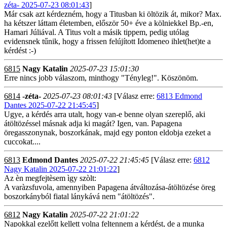
zéta- 2025-07-23 08:01:43
]
Már csak azt kérdezném, hogy a Titusban ki öltözik át, mikor? Max.
ha kétszer láttam életemben, először 50+ éve a kölniekkel Bp.-en,
Hamari Júliával. A Titus volt a másik tippem, pedig utólag
evidensnek tűnik, hogy a frissen felújított Idomeneo ihlet(het)te a
kérdést :-)
6815
Nagy Katalin
2025-07-23 15:01:30
Erre nincs jobb válaszom, minthogy "Tényleg!". Köszönöm.
6814
-zéta-
2025-07-23 08:01:43
[Válasz erre:
6813 Edmond
Dantes 2025-07-22 21:45:45
]
Ugye, a kérdés arra utalt, hogy van-e benne olyan szereplő, aki
átöltözéssel másnak adja ki magát? Igen, van. Papagena
öregasszonynak, boszorkának, majd egy ponton eldobja ezeket a
cuccokat....
6813
Edmond Dantes
2025-07-22 21:45:45
[Válasz erre:
6812
Nagy Katalin 2025-07-22 21:01:22
]
Az èn megfejtèsem ìgy szòlt:
A varàzsfuvola, amennyiben Papagena átváltozása-átöltözése öreg
boszorkányból fiatal lánykává nem "átöltözés".
6812
Nagy Katalin
2025-07-22 21:01:22
Napokkal ezelőtt kellett volna feltennem a kérdést, de a munka