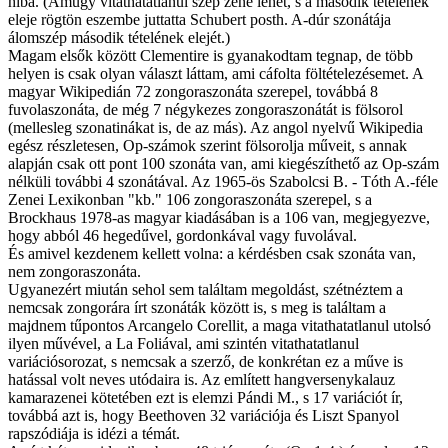
hiba. (Amúgy vitathatatlanul szép zene lehet, s a második tételének
eleje rögtön eszembe juttatta Schubert posth. A-dúr szonátája
álomszép második tételének elejét.)
Magam elsők között Clementire is gyanakodtam tegnap, de több
helyen is csak olyan választ láttam, ami cáfolta föltételezésemet. A
magyar Wikipedián 72 zongoraszonáta szerepel, továbbá 8
fuvolaszonáta, de még 7 négykezes zongoraszonátát is fölsorol
(mellesleg szonatinákat is, de az más). Az angol nyelvű Wikipedia
egész részletesen, Op-számok szerint fölsorolja műveit, s annak
alapján csak ott pont 100 szonáta van, ami kiegészíthető az Op-szám
nélküli további 4 szonátával. Az 1965-ös Szabolcsi B. - Tóth A.-féle
Zenei Lexikonban "kb." 106 zongoraszonáta szerepel, s a
Brockhaus 1978-as magyar kiadásában is a 106 van, megjegyezve,
hogy abból 46 hegedűvel, gordonkával vagy fuvolával.
És amivel kezdenem kellett volna: a kérdésben csak szonáta van,
nem zongoraszonáta.
Ugyanezért miután sehol sem találtam megoldást, szétnéztem a
nemcsak zongorára írt szonáták között is, s meg is találtam a
majdnem tűpontos Arcangelo Corellit, a maga vitathatatlanul utolsó
ilyen művével, a La Foliával, ami szintén vitathatatlanul
variációsorozat, s nemcsak a szerző, de konkrétan ez a műve is
hatással volt neves utódaira is. Az említett hangversenykalauz
kamarazenei kötetében ezt is elemzi Pándi M., s 17 variációt ír,
továbbá azt is, hogy Beethoven 32 variációja és Liszt Spanyol
rapszódiája is idézi a témát.