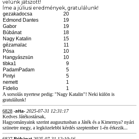
velünk játszott!
Íme a júliusi eredmények, gratulálunk!
gezakadocsa
20
Edmond Dantes
19
Gabor
19
Búbánat
18
Nagy Katalin
15
gézamalac
11
Pósa
10
Hangyászsün
10
tibka1
9
PadamPadam
5
Pintyi
5
nemett
1
Fidelio
1
A sorsolás nyertese pedig: "Nagy Katalin"! Neki külön is
gratulálunk!
6828
-zéta-
2025-07-31 12:31:17
Kedves Játékostársak,
Hagyományaink szerint augusztusban a Játék és a Kimernya? nyári
szünetre megy, a legközelebbi kérdés szeptember 1-én érkezik...
6827
Búbánat
2025-07-31 12:10:16