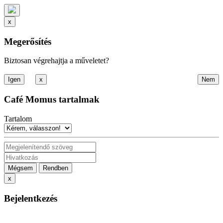
x
Megerősítés
Biztosan végrehajtja a műveletet?
x
Café Momus tartalmak
Tartalom
Mégsem
Rendben
x
Bejelentkezés