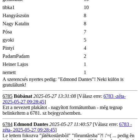
tibka1
10
Hangyászsün
8
Nagy Katalin
8
Pósa
7
gyoki
5
Pintyi
4
PadamPadam
2
Heiner Lajos
1
nemett
1
A szerencsés nyertes pedig: "Edmond Dantes"! Neki külön is
gratulálunk!
6785
Búbánat
2025-05-27 13:31:08
[Válasz erre:
6783 -zéta-
2025-05-27 09:28:45
]
Ezt a nevezett plakátot - nagyított formátumban - még tegnap
belinkeltem a 6781. sz bejegyzésemben.
6784
Edmond Dantes
2025-05-27 11:40:57
[Válasz erre:
6783 -
zéta- 2025-05-27 09:28:45
]
Le lettem fokozva "jàtèkostàrsbòl" "fòrumtàrsba"?! :'=( ... pedig èn