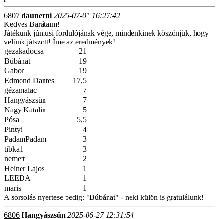
6807
daunerni
2025-07-01 16:27:42
Kedves Barátaim!
Játékunk júniusi fordulójának vége, mindenkinek köszönjük, hogy
velünk játszott! Íme az eredmények!
gezakadocsa
21
Búbánat
19
Gabor
19
Edmond Dantes
17,5
gézamalac
7
Hangyászsün
7
Nagy Katalin
5
Pósa
5,5
Pintyi
4
PadamPadam
3
tibka1
3
nemett
2
Heiner Lajos
1
LEEDA
1
maris
1
A sorsolás nyertese pedig: "Búbánat" - neki külön is gratulálunk!
6806
Hangyászsün
2025-06-27 12:31:54