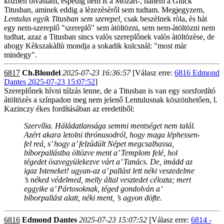
közben olvastam, èspedig nem is a Mozart-, hanem a Gluck
Titusban, aminek eddig a lèzezèsèről sem tudtam. Megjegyzem,
Lentulus egyik Titusban sem szerepel,
csak beszèlnek ròla, ès hàt
egy nem-szereplő "szereplő" sem àtöltözni, sem nem-àtöltözni nem
tudhat, azaz a Titusban sincs valòs szereplőnek valòs àtöltözèse, de
ahogy Kèkszakàllù mondja a sokadik kulcsnàl: "most màr
mindegy".
6817
Ch.Blondel
2025-07-23 16:36:57
[Válasz erre:
6816 Edmond
Dantes 2025-07-23 15:07:52
]
Szereplőnek hívni túlzás lenne, de a Titusban is van egy sorsfordító
átöltözés a színpadon meg nem jelenő Lentulusnak köszönhetően, l.
Kazinczy ékes fordításában az eredetiből:
Szervília.
Háládatlansága semmi mentséget nem talál.
Azért akara letolni thrónusodról, hogy maga léphessen-
fel reá, s’ hogy a’ felzúdúlt Népet megcsalhassa,
bíborpallástba öltözve ment a’ Templom felé, hol
tégedet öszvegyülekezve várt a’ Tanács. De, imádd az
igaz Isteneket! ugyan-az a’ pallást lett néki veszedelme
’s néked védelmed, melly által vesztedet célozta; mert
eggyike a’ Pártosoknak, téged gondolván a’
bíborpallást alatt, néki ment, ’s agyon döfte.
6816
Edmond Dantes
2025-07-23 15:07:52
[Válasz erre:
6814 -