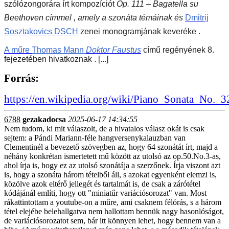
szólózongorára írt kompozíciót
Op. 111 – Bagatella su
Beethoven címmel , amely a szonáta témáinak és
Dmitrij
Sosztakovics
DSCH
zenei monogramjának keveréke .
A műre
Thomas Mann
Doktor Faustus
című regényének 8.
fejezetében hivatkoznak . [...]
Forrás:
https://en.wikipedia.org/wiki/Piano_Sonata_No._
6788
gezakadocsa
2025-06-17 14:34:55
Nem tudom, ki mit válaszolt, de a hivatalos válasz okát is csak
sejtem: a Pándi Mariann-féle hangversenykalauzban van
Clementinél a bevezető szövegben az, hogy 64 szonátát írt, majd a
néhány konkrétan ismertetett mű között az utolsó az op.50.No.3-as,
ahol írja is, hogy ez az utolsó szonátája a szerzőnek. Írja viszont azt
is, hogy a szonáta három tételből áll, s azokat egyenként elemzi is,
közölve azok eltérő jellegét és tartalmát is, de csak a zárótétel
kódájánál említi, hogy ott "miniatűr variációsorozat" van. Most
rákattintottam a youtube-on a műre, ami csaknem félórás, s a három
tétel elejébe belehallgatva nem hallottam bennük nagy hasonlóságot,
de variációsorozatot sem, bár itt könnyen lehet, hogy bennem van a