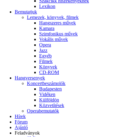
Szakcikk hiszékenyeknek
Lexikon
Bemutatjuk
Lemezek, könyvek, filmek
Hangszeres művek
Kamara
Szimfonikus művek
Vokális művek
Opera
Jazz
Egyéb
Filmek
Könyvek
CD-ROM
Hangversenyek
Koncertbeszámolók
Budapesten
Vidéken
Külföldön
Közvetítések
Operabemutatók
Hírek
Fórum
Ajánló
Feladványok