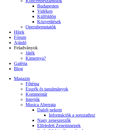
Koncertbeszámolók
Budapesten
Vidéken
Külföldön
Közvetítések
Operabemutatók
Hírek
Fórum
Ajánló
Feladványok
Játék
Kimernya?
Galéria
Blog
Magazin
Főtéma
Esszék és tanulmányok
Kommentár
Interjúk
Musica Aberrata
Dalolj nekem
Információk a sorozathoz
Nagy zeneszerzők
Elfeledett Zeneünnepek