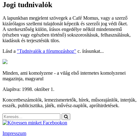
Jogi tudnivalók
A lapunkban megjelent szövegek a Café Momus, vagy a szerző
kizárólagos szellemi tulajdonát képezik és szerzői jog védi őket.
A szerkesztőség külön, írásos engedélye nélkül mindennemű
(részben vagy egészben történő) sokszorosításuk, felhasználásuk,
kiadásuk és terjesztésük tilos.
Lásd a
"Tudnivalók a fórumozáshoz"
c. írásunkat...
Minden, ami komolyzene - a világ első internetes komolyzenei
magazinja, magyarul
Alapítva: 1998. október 1.
Koncertbeszámolók, lemezismertetők, hírek, műsorajánlók, interjúk,
esszék, publicisztika, játék, művész-naplók, apróhirdetések.
Impresszum