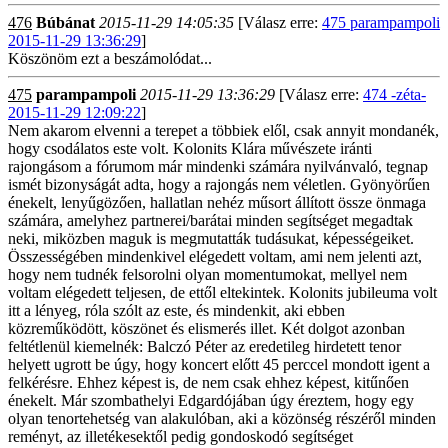
476
Búbánat
2015-11-29 14:05:35
[Válasz erre:
475 parampampoli
2015-11-29 13:36:29
]
Köszönöm ezt a beszámolódat...
475
parampampoli
2015-11-29 13:36:29
[Válasz erre:
474 -zéta-
2015-11-29 12:09:22
]
Nem akarom elvenni a terepet a többiek elől, csak annyit mondanék,
hogy csodálatos este volt. Kolonits Klára művészete iránti
rajongásom a fórumom már mindenki számára nyilvánvaló, tegnap
ismét bizonyságát adta, hogy a rajongás nem véletlen. Gyönyörűen
énekelt, lenyűgözően, hallatlan nehéz műsort állított össze önmaga
számára, amelyhez partnerei/barátai minden segítséget megadtak
neki, miközben maguk is megmutatták tudásukat, képességeiket.
Összességében mindenkivel elégedett voltam, ami nem jelenti azt,
hogy nem tudnék felsorolni olyan momentumokat, mellyel nem
voltam elégedett teljesen, de ettől eltekintek. Kolonits jubileuma volt
itt a lényeg, róla szólt az este, és mindenkit, aki ebben
közreműködött, köszönet és elismerés illet. Két dolgot azonban
feltétlenül kiemelnék: Balczó Péter az eredetileg hirdetett tenor
helyett ugrott be úgy, hogy koncert előtt 45 perccel mondott igent a
felkérésre. Ehhez képest is, de nem csak ehhez képest, kitűnően
énekelt. Már szombathelyi Edgardójában úgy éreztem, hogy egy
olyan tenortehetség van alakulóban, aki a közönség részéről minden
reményt, az illetékesektől pedig gondoskodó segítséget