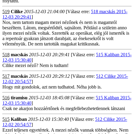
folytatni.
519
Cilike
2015-12-03 21:04:00
[Válasz erre:
518 macskás 2015-
12-03 20:29:41
]
Nos, nem tartom magam mezei nézőnek és nem is magamról
beszéltem. Látom, megsértődtél, sajnálom. Például a szüleim anno
ilyen mezei nézők voltak. Szerették az operákat, elég jól ismerték is
a repertoár gyakran játszott darabjait, az énekesekről is volt
véleményük. De nem tartották magukat kritikusnak.
518
macskás
2015-12-03 20:29:41
[Válasz erre:
515 Kaliban 2015-
12-03 15:30:40
]
Cilike mezei néző? Nem is tudtam!
517
macskás
2015-12-03 20:29:12
[Válasz erre:
512 Cilike 2015-
12-02 20:54:57
]
Hogy mit gondolok, azt nem tudhatod. Néha jobb is.
516
tiramisu
2015-12-03 18:45:08
[Válasz erre:
515 Kaliban 2015-
12-03 15:30:40
]
Csak ne akarjon hozzáértőnek és megfellebezhetetlennek látszani
515
Kaliban
2015-12-03 15:30:40
[Válasz erre:
512 Cilike 2015-
12-02 20:54:57
]
Ezzel teljesen egyetértek. A mezei nézők vannak többségben. Nem