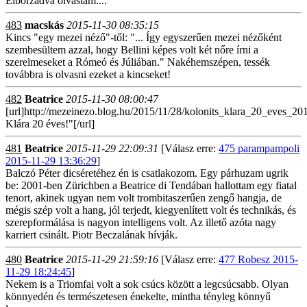
Elborzadva olvastam....
483
macskás
2015-11-30 08:35:15
Kincs "egy mezei néző"-től: "... Így egyszerűen mezei nézőként
szembesültem azzal, hogy Bellini képes volt két nőre írni a
szerelmeseket a Rómeó és Júliában." Nakéhemszépen, tessék
továbbra is olvasni ezeket a kincseket!
482
Beatrice
2015-11-30 08:00:47
[url]http://mezeinezo.blog.hu/2015/11/28/kolonits_klara_20_eves_2
Klára 20 éves!"[/url]
481
Beatrice
2015-11-29 22:09:31
[Válasz erre:
475 parampampoli
2015-11-29 13:36:29
]
Balczó Péter dicséretéhez én is csatlakozom. Egy párhuzam ugrik
be: 2001-ben Zürichben a Beatrice di Tendában hallottam egy fiatal
tenort, akinek ugyan nem volt trombitaszerűen zengő hangja, de
mégis szép volt a hang, jól terjedt, kiegyenlített volt és technikás, és
szerepformálása is nagyon intelligens volt. Az illető azóta nagy
karriert csinált. Piotr Beczalának hívják.
480
Beatrice
2015-11-29 21:59:16
[Válasz erre:
477 Robesz 2015-
11-29 18:24:45
]
Nekem is a Triomfai volt a sok csúcs között a legcsúcsabb. Olyan
könnyedén és természetesen énekelte, mintha tényleg könnyű