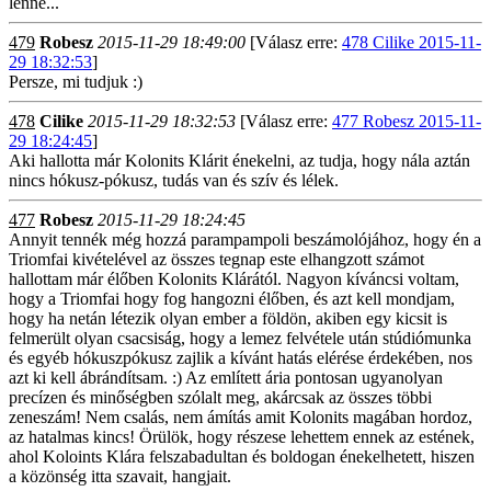
lenne...
479
Robesz
2015-11-29 18:49:00
[Válasz erre:
478 Cilike 2015-11-
29 18:32:53
]
Persze, mi tudjuk :)
478
Cilike
2015-11-29 18:32:53
[Válasz erre:
477 Robesz 2015-11-
29 18:24:45
]
Aki hallotta már Kolonits Klárit énekelni, az tudja, hogy nála aztán
nincs hókusz-pókusz, tudás van és szív és lélek.
477
Robesz
2015-11-29 18:24:45
Annyit tennék még hozzá parampampoli beszámolójához, hogy én a
Triomfai kivételével az összes tegnap este elhangzott számot
hallottam már élőben Kolonits Klárától. Nagyon kíváncsi voltam,
hogy a Triomfai hogy fog hangozni élőben, és azt kell mondjam,
hogy ha netán létezik olyan ember a földön, akiben egy kicsit is
felmerült olyan csacsiság, hogy a lemez felvétele után stúdiómunka
és egyéb hókuszpókusz zajlik a kívánt hatás elérése érdekében, nos
azt ki kell ábrándítsam. :) Az említett ária pontosan ugyanolyan
precízen és minőségben szólalt meg, akárcsak az összes többi
zeneszám! Nem csalás, nem ámítás amit Kolonits magában hordoz,
az hatalmas kincs! Örülök, hogy részese lehettem ennek az estének,
ahol Koloints Klára felszabadultan és boldogan énekelhetett, hiszen
a közönség itta szavait, hangjait.