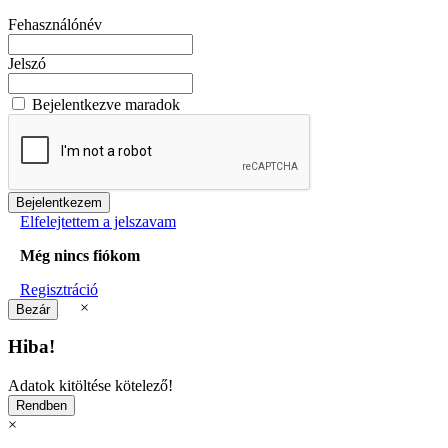
Fehasználónév
Jelszó
Bejelentkezve maradok
Elfelejtettem a jelszavam
Még nincs fiókom
Regisztráció
×
Hiba!
Adatok kitöltése kötelező!
×