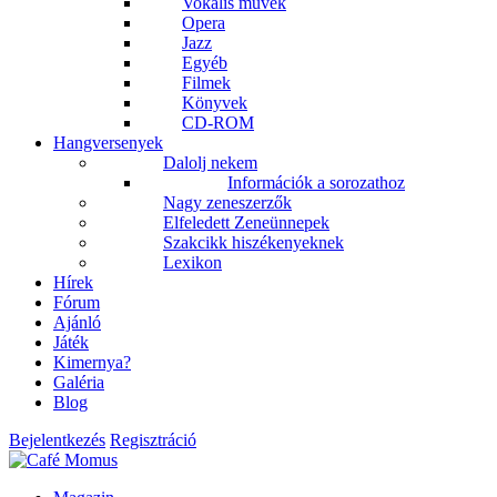
Vokális művek
Opera
Jazz
Egyéb
Filmek
Könyvek
CD-ROM
Hangversenyek
Dalolj nekem
Információk a sorozathoz
Nagy zeneszerzők
Elfeledett Zeneünnepek
Szakcikk hiszékenyeknek
Lexikon
Hírek
Fórum
Ajánló
Játék
Kimernya?
Galéria
Blog
Bejelentkezés
Regisztráció