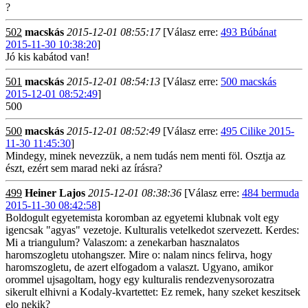
?
502
macskás
2015-12-01 08:55:17
[Válasz erre:
493 Búbánat
2015-11-30 10:38:20
]
Jó kis kabátod van!
501
macskás
2015-12-01 08:54:13
[Válasz erre:
500 macskás
2015-12-01 08:52:49
]
500
500
macskás
2015-12-01 08:52:49
[Válasz erre:
495 Cilike 2015-
11-30 11:45:30
]
Mindegy, minek nevezzük, a nem tudás nem menti föl. Osztja az
észt, ezért sem marad neki az írásra?
499
Heiner Lajos
2015-12-01 08:38:36
[Válasz erre:
484 bermuda
2015-11-30 08:42:58
]
Boldogult egyetemista koromban az egyetemi klubnak volt egy
igencsak "agyas" vezetoje. Kulturalis vetelkedot szervezett. Kerdes:
Mi a triangulum? Valaszom: a zenekarban hasznalatos
haromszogletu utohangszer. Mire o: nalam nincs felirva, hogy
haromszogletu, de azert elfogadom a valaszt. Ugyano, amikor
orommel ujsagoltam, hogy egy kulturalis rendezvenysorozatra
sikerult elhivni a Kodaly-kvartettet: Ez remek, hany szeket keszitsek
elo nekik?