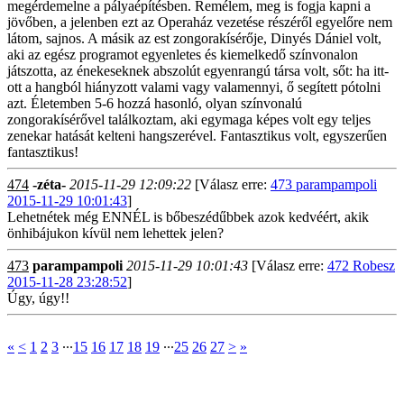
megérdemelne a pályaépítésben. Remélem, meg is fogja kapni a
jövőben, a jelenben ezt az Operaház vezetése részéről egyelőre nem
látom, sajnos. A másik az est zongorakísérője, Dinyés Dániel volt,
aki az egész programot egyenletes és kiemelkedő színvonalon
játszotta, az énekeseknek abszolút egyenrangú társa volt, sőt: ha itt-
ott a hangból hiányzott valami vagy valamennyi, ő segített pótolni
azt. Életemben 5-6 hozzá hasonló, olyan színvonalú
zongorakísérővel találkoztam, aki egymaga képes volt egy teljes
zenekar hatását kelteni hangszerével. Fantasztikus volt, egyszerűen
fantasztikus!
474
-zéta-
2015-11-29 12:09:22
[Válasz erre:
473 parampampoli
2015-11-29 10:01:43
]
Lehetnétek még ENNÉL is bőbeszédűbbek azok kedvéért, akik
önhibájukon kívül nem lehettek jelen?
473
parampampoli
2015-11-29 10:01:43
[Válasz erre:
472 Robesz
2015-11-28 23:28:52
]
Úgy, úgy!!
«
<
1
2
3
∙∙∙
15
16
17
18
19
∙∙∙
25
26
27
>
»