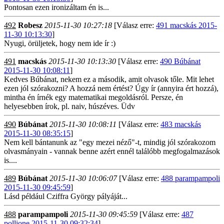
Pontosan ezen ironizáltam én is...
492
Robesz
2015-11-30 10:27:18
[Válasz erre:
491 macskás 2015-
11-30 10:13:30
]
Nyugi, örüljetek, hogy nem ide ír :)
491
macskás
2015-11-30 10:13:30
[Válasz erre:
490 Búbánat
2015-11-30 10:08:11
]
Kedves Búbánat, nekem ez a második, amit olvasok tőle. Mit lehet
ezen jól szórakozni? A hozzá nem értést? Úgy ír (annyira ért hozzá),
mintha én írnék egy matematikai megoldásról. Persze, én
helyesebben írok, pl. naiv, húszéves. Üdv
490
Búbánat
2015-11-30 10:08:11
[Válasz erre:
483 macskás
2015-11-30 08:35:15
]
Nem kell bántanunk az "egy mezei néző"-t, mindig jól szórakozom
olvasmányain - vannak benne azért ennél találóbb megfogalmazások
is....
489
Búbánat
2015-11-30 10:06:07
[Válasz erre:
488 parampampoli
2015-11-30 09:45:59
]
Lásd például Cziffra György pályáját...
488
parampampoli
2015-11-30 09:45:59
[Válasz erre:
487
pollione 2015-11-30 09:32:34
]