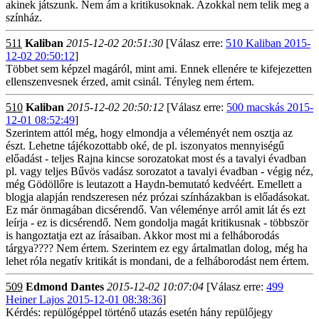
akinek játszunk. Nem ám a kritikusoknak. Azokkal nem telik meg a
színház.
511
Kaliban
2015-12-02 20:51:30
[Válasz erre:
510 Kaliban 2015-
12-02 20:50:12
]
Többet sem képzel magáról, mint ami. Ennek ellenére te kifejezetten
ellenszenvesnek érzed, amit csinál. Tényleg nem értem.
510
Kaliban
2015-12-02 20:50:12
[Válasz erre:
500 macskás 2015-
12-01 08:52:49
]
Szerintem attól még, hogy elmondja a véleményét nem osztja az
észt. Lehetne tájékozottabb oké, de pl. iszonyatos mennyiségű
előadást - teljes Rajna kincse sorozatokat most és a tavalyi évadban
pl. vagy teljes Bűvös vadász sorozatot a tavalyi évadban - végig néz,
még Gödöllőre is leutazott a Haydn-bemutató kedvéért. Emellett a
blogja alapján rendszeresen néz prózai színházakban is előadásokat.
Ez már önmagában dicsérendő. Van véleménye arról amit lát és ezt
leírja - ez is dicsérendő. Nem gondolja magát kritikusnak - többször
is hangoztatja ezt az írásaiban. Akkor most mi a felháborodás
tárgya???? Nem értem. Szerintem ez egy ártalmatlan dolog, még ha
lehet róla negatív kritikát is mondani, de a felháborodást nem értem.
509
Edmond Dantes
2015-12-02 10:07:04
[Válasz erre:
499
Heiner Lajos 2015-12-01 08:38:36
]
Kérdés: repülőgéppel történő utazás esetén hány repülőjegy