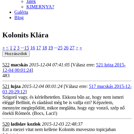
Játék
KIMERNYA?
Galéria
Blog
Kolonits Klára
«
<
1
2
3
∙∙∙
15
16
17
18
19
∙∙∙
25
26
27
>
»
522
macskás
2015-12-04 07:41:05
[Válasz erre:
521 lujza 2015-
12-04 00:01:24
]
483
521
lujza
2015-12-04 00:01:24
[Válasz erre:
517 macskás 2015-12-
03 20:29:12
]
Szigorú vagy, és kérlelhetetlen. Ekkora bűn az, hogy nem ismeri
eléggé Bellinit, és ráadásul még be is vallja ezt? Képzelem,
mennyire meglepődött, mikor meglátta, hogy egy vonzó, szép nő
énekli Rómeót. (Bocs, Laci!)
520
ladislav kozlok
2015-12-03 22:48:37
Ezt a mezei vitat nem kellene Kolonits muveszno topicjaban