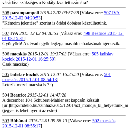
vásárlása szükséges a Kodály-kvartett számára?
508
parampampoli
2015-12-02 09:57:38
[Válasz erre:
507 IVA
2015-12-02 04:20:53
]
"Kémeim jelentése" szerint is óriási dobásra készülhetünk.
507
IVA
2015-12-02 04:20:53
[Válasz erre:
498 Beatrice 2015-12-
01 08:15:31
]
Gyönyörű! Az évad egyik legizgalmasabb előadásának ígérkezik.
506
macskás
2015-12-01 19:37:03
[Válasz erre:
505 ladislav
kozlok 2015-12-01 16:25:50
]
Csak macska:)
505
ladislav kozlok
2015-12-01 16:25:50
[Válasz erre:
501
macskás 2015-12-01 08:54:13
]
Letezik mezei macska is ? :)
504
Beatrice
2015-12-01 14:47:28
A december 10-i Schubert-Mahler est kapcsán készült
[url]http://fidelio.hu/szinhaz/2015/12/01/azt_mondja_ki_helyettunk
(jegyet is lehet nyerni az estre)
503
Búbánat
2015-12-01 09:58:13
[Válasz erre:
502 macskás
2015-12-01 08:55:17
]