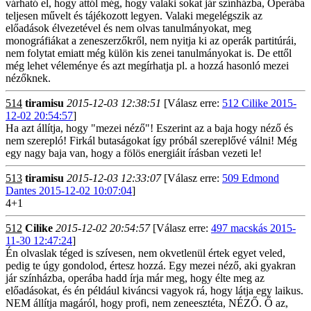
várható el, hogy attól még, hogy valaki sokat jár színházba, Operába
teljesen művelt és tájékozott legyen. Valaki megelégszik az
előadások élvezetével és nem olvas tanulmányokat, meg
monográfiákat a zeneszerzőkről, nem nyitja ki az operák partitúrái,
nem folytat emiatt még külön kis zenei tanulmányokat is. De ettől
még lehet véleménye és azt megírhatja pl. a hozzá hasonló mezei
nézőknek.
514
tiramisu
2015-12-03 12:38:51
[Válasz erre:
512 Cilike 2015-
12-02 20:54:57
]
Ha azt állítja, hogy "mezei néző"! Eszerint az a baja hogy néző és
nem szerepló! Firkál butaságokat így próbál szereplővé válni! Még
egy nagy baja van, hogy a fölös energiáit írásban vezeti le!
513
tiramisu
2015-12-03 12:33:07
[Válasz erre:
509 Edmond
Dantes 2015-12-02 10:07:04
]
4+1
512
Cilike
2015-12-02 20:54:57
[Válasz erre:
497 macskás 2015-
11-30 12:47:24
]
Én olvaslak téged is szívesen, nem okvetlenül értek egyet veled,
pedig te úgy gondolod, értesz hozzá. Egy mezei néző, aki gyakran
jár színházba, operába hadd írja már meg, hogy élte meg az
előadásokat, és én például kiváncsi vagyok rá, hogy látja egy laikus.
NEM állítja magáról, hogy profi, nem zeneesztéta, NÉZŐ. Ő az,