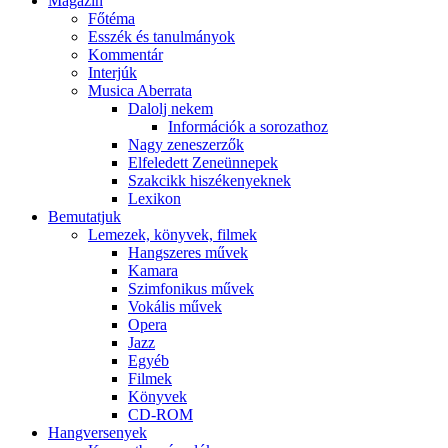
Magazin
Főtéma
Esszék és tanulmányok
Kommentár
Interjúk
Musica Aberrata
Dalolj nekem
Információk a sorozathoz
Nagy zeneszerzők
Elfeledett Zeneünnepek
Szakcikk hiszékenyeknek
Lexikon
Bemutatjuk
Lemezek, könyvek, filmek
Hangszeres művek
Kamara
Szimfonikus művek
Vokális művek
Opera
Jazz
Egyéb
Filmek
Könyvek
CD-ROM
Hangversenyek