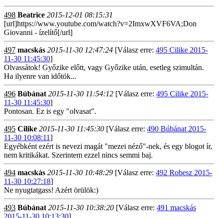
498
Beatrice
2015-12-01 08:15:31
[url]https://www.youtube.com/watch?v=2ImxwXVF6VA;Don
Giovanni - ízelítő[/url]
497
macskás
2015-11-30 12:47:24
[Válasz erre:
495 Cilike 2015-
11-30 11:45:30
]
Olvassátok! Győzike előtt, vagy Győzike után, esetleg szimultán.
Ha ilyenre van időtök...
496
Búbánat
2015-11-30 11:54:12
[Válasz erre:
495 Cilike 2015-
11-30 11:45:30
]
Pontosan. Ez is egy "olvasat".
495
Cilike
2015-11-30 11:45:30
[Válasz erre:
490 Búbánat 2015-
11-30 10:08:11
]
Egyébként ezért is nevezi magát "mezei néző"-nek, és egy blogot ír,
nem kritikákat. Szerintem ezzel nincs semmi baj.
494
macskás
2015-11-30 10:48:29
[Válasz erre:
492 Robesz 2015-
11-30 10:27:18
]
Ne nyugtatgass! Azért örülök:)
493
Búbánat
2015-11-30 10:38:20
[Válasz erre:
491 macskás
2015-11-30 10:13:30
]