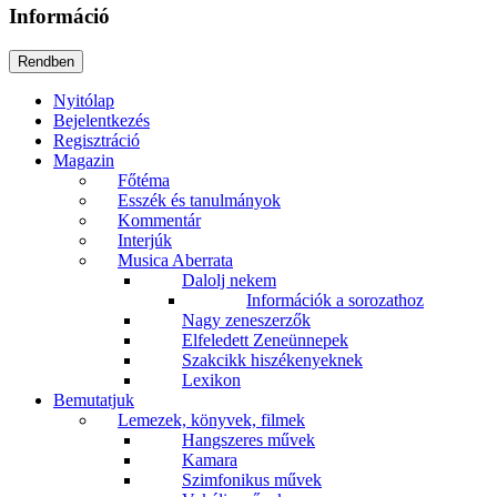
Információ
Nyitólap
Bejelentkezés
Regisztráció
Magazin
Főtéma
Esszék és tanulmányok
Kommentár
Interjúk
Musica Aberrata
Dalolj nekem
Információk a sorozathoz
Nagy zeneszerzők
Elfeledett Zeneünnepek
Szakcikk hiszékenyeknek
Lexikon
Bemutatjuk
Lemezek, könyvek, filmek
Hangszeres művek
Kamara
Szimfonikus művek