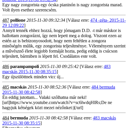
Egy nagy zongorista egy ócska pianinón is nagy zongorista marad.
Volt ilyen esethez szerencsém.
487
pollione
2015-11-30 09:32:34
[Válasz erre:
474 -zéta- 2015-11-
29 12:09:22
]
Annyit tennék ehhez hozzá, hogy jómagam D.D. -t már máskor is
hallottam zongorázni, így nem lepett meg a dolog. Viszont ezen az
estén az is bebizonyosodott, hogy nem feltétlen a zongora
minőségén múlik, egy zongorista teljesítménye. Véleményem szerint
a művésznő élete legjobb formáját hozta, pedig eddig is csúcson
teljesített, bármiben is lépett fel. Csodálatos este volt.
486
parampampoli
2015-11-30 09:25:42
[Válasz erre:
483
macskás 2015-11-30 08:35:15
]
Egy újszülöttnek minden vicc új...
485
macskás
2015-11-30 08:52:36
[Válasz erre:
484 bermuda
2015-11-30 08:42:58
]
Én eddig jutottam... Valaki szólhatna már neki!
[url]https://www.youtube.com/watch?v=sc6lwdqHlRs;De ne
hagyjuk kétségek közt mezei nézőnket:)[/url]
484
bermuda
2015-11-30 08:42:58
[Válasz erre:
483 macskás
2015-11-30 08:35:15
]