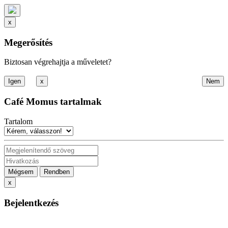
x
Megerősítés
Biztosan végrehajtja a műveletet?
x
Café Momus tartalmak
Tartalom
Mégsem
Rendben
x
Bejelentkezés