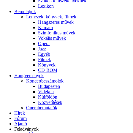
Szakcikk hiszékenyeknek
Lexikon
Bemutatjuk
Lemezek, könyvek, filmek
Hangszeres művek
Kamara
Szimfonikus művek
Vokális művek
Opera
Jazz
Egyéb
Filmek
Könyvek
CD-ROM
Hangversenyek
Koncertbeszámolók
Budapesten
Vidéken
Külföldön
Közvetítések
Operabemutatók
Hírek
Fórum
Ajánló
Feladványok