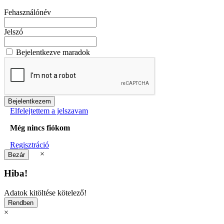
Fehasználónév
Jelszó
Bejelentkezve maradok
Elfelejtettem a jelszavam
Még nincs fiókom
Regisztráció
×
Hiba!
Adatok kitöltése kötelező!
×