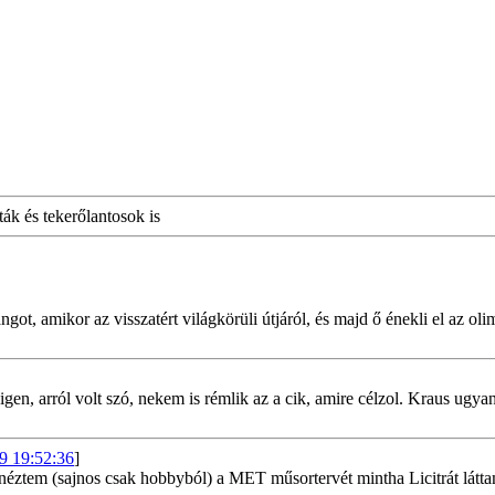
ák és tekerőlantosok is
t, amikor az visszatért világkörüli útjáról, és majd ő énekli el az oli
, igen, arról volt szó, nekem is rémlik az a cik, amire célzol. Kraus u
9 19:52:36
]
néztem (sajnos csak hobbyból) a MET műsortervét mintha Licitrát látt