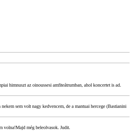
mpiai himnuszt az oinoussesi amfiteátrumban, ahol koncertet is ad.
gyan nekem sem volt nagy kedvencem, de a mantuai hercege (Bastianini
am volna!Majd még beleolvasok. Judit.