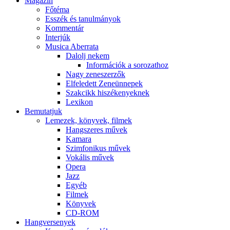
Magazin
Főtéma
Esszék és tanulmányok
Kommentár
Interjúk
Musica Aberrata
Dalolj nekem
Információk a sorozathoz
Nagy zeneszerzők
Elfeledett Zeneünnepek
Szakcikk hiszékenyeknek
Lexikon
Bemutatjuk
Lemezek, könyvek, filmek
Hangszeres művek
Kamara
Szimfonikus művek
Vokális művek
Opera
Jazz
Egyéb
Filmek
Könyvek
CD-ROM
Hangversenyek