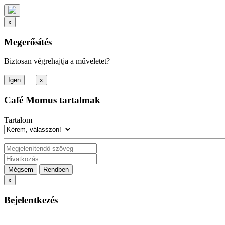
x
Megerősítés
Biztosan végrehajtja a műveletet?
x
Café Momus tartalmak
Tartalom
Mégsem
Rendben
x
Bejelentkezés