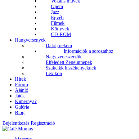
Vokális művek
Opera
Jazz
Egyéb
Filmek
Könyvek
CD-ROM
Hangversenyek
Dalolj nekem
Információk a sorozathoz
Nagy zeneszerzők
Elfeledett Zeneünnepek
Szakcikk hiszékenyeknek
Lexikon
Hírek
Fórum
Ajánló
Játék
Kimernya?
Galéria
Blog
Bejelentkezés
Regisztráció