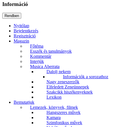
Információ
Nyitólap
Bejelentkezés
Regisztráció
Magazin
Főtéma
Esszék és tanulmányok
Kommentár
Interjúk
Musica Aberrata
Dalolj nekem
Információk a sorozathoz
Nagy zeneszerzők
Elfeledett Zeneünnepek
Szakcikk hiszékenyeknek
Lexikon
Bemutatjuk
Lemezek, könyvek, filmek
Hangszeres művek
Kamara
Szimfonikus művek