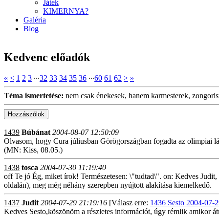
Játék
KIMERNYA?
Galéria
Blog
Kedvenc előadók
«
<
1
2
3
∙∙∙
32
33
34
35
36
∙∙∙
60
61
62
>
»
Téma ismertetése:
nem csak énekesek, hanem karmesterek, zongorist
1439
Búbánat
2004-08-07 12:50:09
Olvasom, hogy Cura júliusban Görögországban fogadta az olimpiai lángo
(MN: Kiss, 08.05.)
1438
tosca
2004-07-30 11:19:40
off Te jó Ég, miket írok! Természetesen: \"tudtad\". on: Kedves Judit
oldalán), meg még néhány szerepben nyújtott alakítása kiemelkedő.
1437
Judit
2004-07-29 21:19:16
[Válasz erre:
1436 Sesto 2004-07-2
Kedves Sesto,köszönöm a részletes információt, úgy rémlik amikor át