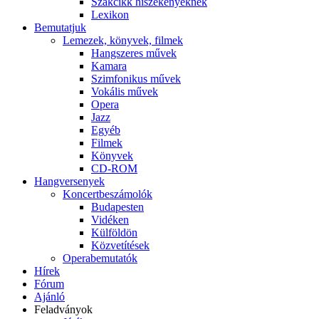
Szakcikk hiszékenyeknek
Lexikon
Bemutatjuk
Lemezek, könyvek, filmek
Hangszeres művek
Kamara
Szimfonikus művek
Vokális művek
Opera
Jazz
Egyéb
Filmek
Könyvek
CD-ROM
Hangversenyek
Koncertbeszámolók
Budapesten
Vidéken
Külföldön
Közvetítések
Operabemutatók
Hírek
Fórum
Ajánló
Feladványok