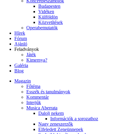
Koncertbeszámolók
Budapesten
Vidéken
Külföldön
Közvetítések
Operabemutatók
Hírek
Fórum
Ajánló
Feladványok
Játék
Kimernya?
Galéria
Blog
Magazin
Főtéma
Esszék és tanulmányok
Kommentár
Interjúk
Musica Aberrata
Dalolj nekem
Információk a sorozathoz
Nagy zeneszerzők
Elfeledett Zeneünnepek