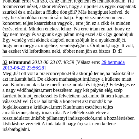
Pontosan erről van szó, ez az amiért regeltem és felháborodtam. Ha
focimeccset nézel, akkor elnézed, hogy a riporter az egyik csapatnak
szurkol és a másikat a földbe döngöli? Más hangtípust kedvel, de
egy beszámolóban nem ócsárolhatja. Épp visszanéztem neten a
koncertet, teljes katarzisban vagyok , erre jön ez a cikk és minden
érzést elront. Minden énekest lehúz. Na erre írtam én azt, hogy ez
így nem megy és vagyunk egy páran még ezzel akik így gondoljuk.
Egy vendég volt akinek alapból nem szóljuk le a nyakkendőjét,
hogy nem megy az ingjéhez, vendégségben. Örüljünk,hogy itt volt,
ha ezeket vki lefordította neki, többet nem jön az biztos :D :D
32
telramund
2013-06-23 07:46:59
[Válasz erre:
29 bermuda
2013-06-22 23:56:28
]
Meg ,hát ott volt a praeconceptio.Hát akkor jó lenne,ha másoknál is
azt irná,amit hall. De akkora marhaságot irni,hogy a külleme miatt
van Kaufmannak sikere merő rosszindulat és irigység! Felesleges ez
a nagy védőhadjárat,mert beszéltem ,egy két pályán elég szép
karriert befutott énekessel és felvetettem azt,amire itt nem kaptam
választ.Mivel Ők is hallották a koncertet azt mondták ne
foglalkozzam a kritikával,mert Kaufmann esetében teljes
amatőrizmus,ahogy irnak róla. Ne feltételezzük eleve a
rosszindulatot ,inkább pillanatnyi indiszpozicót,ami a hozzáértésben
kisikláshoz vezetett.A tudatalatti nagy úr,csak nem kellene
irásbafoglalni.