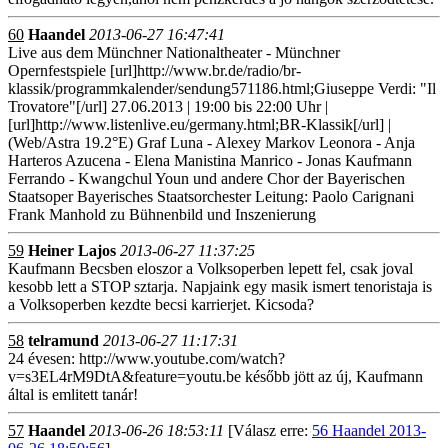
60
Haandel
2013-06-27 16:47:41
Live aus dem Münchner Nationaltheater - Münchner
Opernfestspiele [url]http://www.br.de/radio/br-
klassik/programmkalender/sendung571186.html;Giuseppe Verdi: "Il
Trovatore"[/url] 27.06.2013 | 19:00 bis 22:00 Uhr |
[url]http://www.listenlive.eu/germany.html;BR-Klassik[/url] |
(Web/Astra 19.2°E) Graf Luna - Alexey Markov Leonora - Anja
Harteros Azucena - Elena Manistina Manrico - Jonas Kaufmann
Ferrando - Kwangchul Youn und andere Chor der Bayerischen
Staatsoper Bayerisches Staatsorchester Leitung: Paolo Carignani
Frank Manhold zu Bühnenbild und Inszenierung
59
Heiner Lajos
2013-06-27 11:37:25
Kaufmann Becsben eloszor a Volksoperben lepett fel, csak joval
kesobb lett a STOP sztarja. Napjaink egy masik ismert tenoristaja is
a Volksoperben kezdte becsi karrierjet. Kicsoda?
58
telramund
2013-06-27 11:17:31
24 évesen: http://www.youtube.com/watch?
v=s3EL4rM9DtA&feature=youtu.be később jött az új, Kaufmann
által is emlitett tanár!
57
Haandel
2013-06-26 18:53:11
[Válasz erre:
56 Haandel 2013-