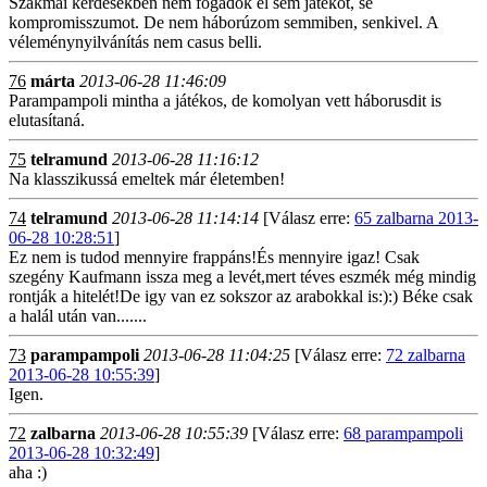
Szakmai kérdésekben nem fogadok el sem játékot, se
kompromisszumot. De nem háborúzom semmiben, senkivel. A
véleménynyilvánítás nem casus belli.
76
márta
2013-06-28 11:46:09
Parampampoli mintha a játékos, de komolyan vett háborusdit is
elutasítaná.
75
telramund
2013-06-28 11:16:12
Na klasszikussá emeltek már életemben!
74
telramund
2013-06-28 11:14:14
[Válasz erre:
65 zalbarna 2013-
06-28 10:28:51
]
Ez nem is tudod mennyire frappáns!És mennyire igaz! Csak
szegény Kaufmann issza meg a levét,mert téves eszmék még mindig
rontják a hitelét!De igy van ez sokszor az arabokkal is:):) Béke csak
a halál után van.......
73
parampampoli
2013-06-28 11:04:25
[Válasz erre:
72 zalbarna
2013-06-28 10:55:39
]
Igen.
72
zalbarna
2013-06-28 10:55:39
[Válasz erre:
68 parampampoli
2013-06-28 10:32:49
]
aha :)