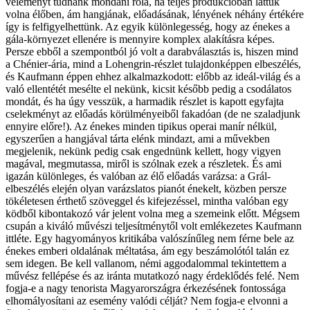
véleményt tudnánk mondani róla, ha teljes produkcióban láttuk
volna élőben, ám hangjának, előadásának, lényének néhány értékére
így is felfigyelhettünk. Az egyik különlegesség, hogy az énekes a
gála-környezet ellenére is mennyire komplex alakításra képes.
Persze ebből a szempontból jó volt a darabválasztás is, hiszen mind
a Chénier-ária, mind a Lohengrin-részlet tulajdonképpen elbeszélés,
és Kaufmann éppen ehhez alkalmazkodott: előbb az ideál-világ és a
való ellentétét mesélte el nekünk, kicsit később pedig a csodálatos
mondát, és ha úgy vesszük, a harmadik részlet is kapott egyfajta
cselekményt az előadás körülményeiből fakadóan (de ne szaladjunk
ennyire előre!). Az énekes minden tipikus operai manír nélkül,
egyszerűen a hangjával tárta elénk mindazt, ami a művekben
megjelenik, nekünk pedig csak engednünk kellett, hogy vigyen
magával, megmutassa, miről is szólnak ezek a részletek. És ami
igazán különleges, és valóban az élő előadás varázsa: a Grál-
elbeszélés elején olyan varázslatos pianót énekelt, közben persze
tökéletesen érthető szöveggel és kifejezéssel, mintha valóban egy
ködből kibontakozó vár jelent volna meg a szemeink előtt. Mégsem
csupán a kiváló művészi teljesítménytől volt emlékezetes Kaufmann
ittléte. Egy hagyományos kritikába valószínűleg nem férne bele az
énekes emberi oldalának méltatása, ám egy beszámolótól talán ez
sem idegen. Be kell vallanom, némi aggodalommal tekintettem a
művész fellépése és az iránta mutatkozó nagy érdeklődés felé. Nem
fogja-e a nagy tenorista Magyarországra érkezésének fontossága
elhomályosítani az esemény valódi célját? Nem fogja-e elvonni a