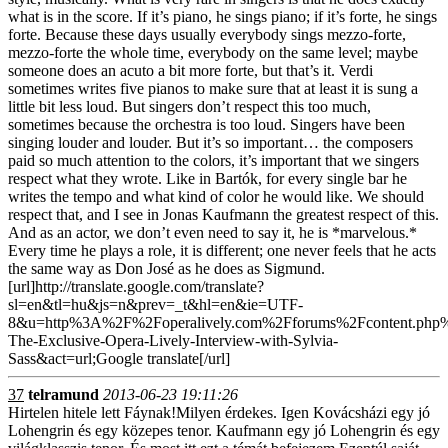
what is in the score. If it’s piano, he sings piano; if it’s forte, he sings
forte. Because these days usually everybody sings mezzo-forte,
mezzo-forte the whole time, everybody on the same level; maybe
someone does an acuto a bit more forte, but that’s it. Verdi
sometimes writes five pianos to make sure that at least it is sung a
little bit less loud. But singers don’t respect this too much,
sometimes because the orchestra is too loud. Singers have been
singing louder and louder. But it’s so important… the composers
paid so much attention to the colors, it’s important that we singers
respect what they wrote. Like in Bartók, for every single bar he
writes the tempo and what kind of color he would like. We should
respect that, and I see in Jonas Kaufmann the greatest respect of this.
And as an actor, we don’t even need to say it, he is *marvelous.*
Every time he plays a role, it is different; one never feels that he acts
the same way as Don José as he does as Sigmund.
[url]http://translate.google.com/translate?
sl=en&tl=hu&js=n&prev=_t&hl=en&ie=UTF-
8&u=http%3A%2F%2Foperalively.com%2Fforums%2Fcontent.php
The-Exclusive-Opera-Lively-Interview-with-Sylvia-
Sass&act=url;Google translate[/url]
37
telramund
2013-06-23 19:11:26
Hirtelen hitele lett Fáynak!Milyen érdekes. Igen Kovácsházi egy jó
Lohengrin és egy közepes tenor. Kaufmann egy jó Lohengrin és egy