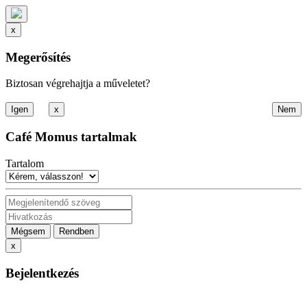
x
Megerősítés
Biztosan végrehajtja a műveletet?
x
Café Momus tartalmak
Tartalom
Mégsem
Rendben
x
Bejelentkezés