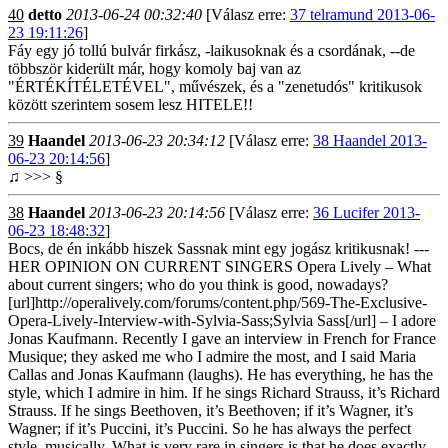
40
detto
2013-06-24 00:32:40
[Válasz erre:
37 telramund 2013-06-
23 19:11:26
]
Fáy egy jó tollú bulvár firkász, -laikusoknak és a csordának, --de
többször kiderült már, hogy komoly baj van az
"ÉRTÉKÍTÉLETÉVEL", művészek, és a "zenetudós" kritikusok
között szerintem sosem lesz HITELE!!
39
Haandel
2013-06-23 20:34:12
[Válasz erre:
38 Haandel 2013-
06-23 20:14:56
]
♫ >>> §
38
Haandel
2013-06-23 20:14:56
[Válasz erre:
36 Lucifer 2013-
06-23 18:48:32
]
Bocs, de én inkább hiszek Sassnak mint egy jogász kritikusnak! ---
HER OPINION ON CURRENT SINGERS Opera Lively – What
about current singers; who do you think is good, nowadays?
[url]http://operalively.com/forums/content.php/569-The-Exclusive-
Opera-Lively-Interview-with-Sylvia-Sass;Sylvia Sass[/url] – I adore
Jonas Kaufmann. Recently I gave an interview in French for France
Musique; they asked me who I admire the most, and I said Maria
Callas and Jonas Kaufmann (laughs). He has everything, he has the
style, which I admire in him. If he sings Richard Strauss, it’s Richard
Strauss. If he sings Beethoven, it’s Beethoven; if it’s Wagner, it’s
Wagner; if it’s Puccini, it’s Puccini. So he has always the perfect
style, musically. What is very rare in singers is that he does exactly