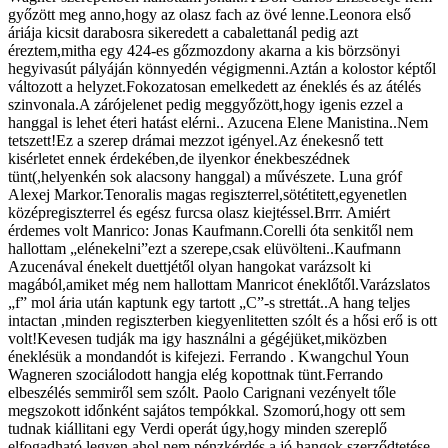
győzött meg anno,hogy az olasz fach az övé lenne.Leonora első
áriája kicsit darabosra sikeredett a cabalettanál pedig azt
éreztem,mitha egy 424-es gőzmozdony akarna a kis börzsönyi
hegyivasút pályáján könnyedén végigmenni.Aztán a kolostor képtől
változott a helyzet.Fokozatosan emelkedett az éneklés és az átélés
szinvonala.A zárójelenet pedig meggyőzött,hogy igenis ezzel a
hanggal is lehet éteri hatást elérni.. Azucena Elene Manistina..Nem
tetszett!Ez a szerep drámai mezzot igényel.Az énekesnő tett
kisérletet ennek érdekében,de ilyenkor énekbeszédnek
tünt(,helyenkén sok alacsony hanggal) a művészete. Luna gróf
Alexej Markor.Tenoralis magas regiszterrel,sötétitett,egyenetlen
középregiszterrel és egész furcsa olasz kiejtéssel.Brrr. Amiért
érdemes volt Manrico: Jonas Kaufmann.Corelli óta senkitől nem
hallottam „elénekelni”ezt a szerepe,csak elüvölteni..Kaufmann
Azucenával énekelt duettjétől olyan hangokat varázsolt ki
magából,amiket még nem hallottam Manricot éneklőtől.Varázslatos
„f” mol ária után kaptunk egy tartott „C”-s strettát..A hang teljes
intactan ,minden regiszterben kiegyenlitetten szólt és a hősi erő is ott
volt!Kevesen tudják ma igy használni a gégéjüket,miközben
éneklésük a mondandót is kifejezi. Ferrando . Kwangchul Youn
Wagneren szociálodott hangja elég kopottnak tünt.Ferrando
elbeszélés semmiről sem szólt. Paolo Carignani vezényelt tőle
megszokott időnként sajátos tempókkal. Szomorú,hogy ott sem
tudnak kiállitani egy Verdi operát úgy,hogy minden szereplő
elfogadható legyen,ahol nem pénzkérdés a jó hangok szerződtetése.