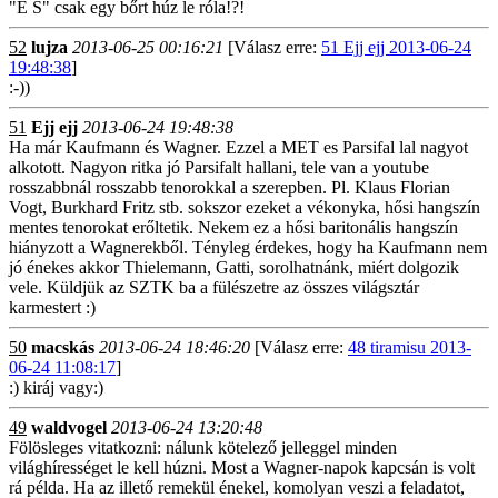
"É S" csak egy bőrt húz le róla!?!
52
lujza
2013-06-25 00:16:21
[Válasz erre:
51 Ejj ejj 2013-06-24
19:48:38
]
:-))
51
Ejj ejj
2013-06-24 19:48:38
Ha már Kaufmann és Wagner. Ezzel a MET es Parsifal lal nagyot
alkotott. Nagyon ritka jó Parsifalt hallani, tele van a youtube
rosszabbnál rosszabb tenorokkal a szerepben. Pl. Klaus Florian
Vogt, Burkhard Fritz stb. sokszor ezeket a vékonyka, hősi hangszín
mentes tenorokat erőltetik. Nekem ez a hősi baritonális hangszín
hiányzott a Wagnerekből. Tényleg érdekes, hogy ha Kaufmann nem
jó énekes akkor Thielemann, Gatti, sorolhatnánk, miért dolgozik
vele. Küldjük az SZTK ba a fülészetre az összes világsztár
karmestert :)
50
macskás
2013-06-24 18:46:20
[Válasz erre:
48 tiramisu 2013-
06-24 11:08:17
]
:) kiráj vagy:)
49
waldvogel
2013-06-24 13:20:48
Fölösleges vitatkozni: nálunk kötelező jelleggel minden
világhírességet le kell húzni. Most a Wagner-napok kapcsán is volt
rá példa. Ha az illető remekül énekel, komolyan veszi a feladatot,