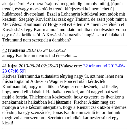
akarja elérni. Az opera "sajnos" még mindig komoly műfaj, jópofa
trendi, és/vagy mocskolódó trendi kifejezésekkel nem lehet új
hullámossá divatosítani. Ezzel a Lohengrin kritikával sem tudok mit
kezdeni. Szegény Kovácsházi csak egy Trabant, de azért jobb mint a
Mercédesz-Kaufmann?? Hogy kell ezt érteni? A "nem cserélném el
Kovácsházit egy Kaufmannra" mondatot mintha már olvastuk volna
egy másik kritikustól. A Kovácsházi nazális hangját sem ő találta ki.
Telramund nem szerepelt a darabban?
42
frushena
2013-06-24 06:39:32
amúgy Kaufmann nem is tud énekelni ....
41
lujza
2013-06-24 02:25:43
[Válasz erre:
32 telramund 2013-06-
23 07:46:59
]
Kedves Telramund,a tudatalatti tényleg nagy úr, azt nem lehet nem
írásba foglalni! A drezdai Wagner koncert után kérdezték
Kaufmanntól, hogy mi a titka a Wagner éneklésének, azt felelte,
hogy nem kell kiabálni. Ha halkan énekel, annál nagyobbat szól
majd a fortéja. Thielemann közbeszólt, hogy egyetért, és ilyenkor a
zenekarnak is halkabban kell játszania. Fischer Ádám meg azt
mondja a vele készült interjuban, hogy a Rienzit csak akkor érdemes
előadni, ha egy szenzációs, Jonas Kaufmann szintű tenort tudunk
meghívni a címszerepre. Szerintem mindkét karmester süket egy
kicsit!