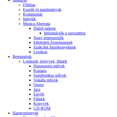
Magazin
Főtéma
Esszék és tanulmányok
Kommentár
Interjúk
Musica Aberrata
Dalolj nekem
Információk a sorozathoz
Nagy zeneszerzők
Elfeledett Zeneünnepek
Szakcikk hiszékenyeknek
Lexikon
Bemutatjuk
Lemezek, könyvek, filmek
Hangszeres művek
Kamara
Szimfonikus művek
Vokális művek
Opera
Jazz
Egyéb
Filmek
Könyvek
CD-ROM
Hangversenyek