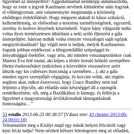
figyelmet az ünnepeltről? Aggodalmamat némiképp alátámasztotta,
hogy az estre a jegyek Kaufmann nevének kihirdetése után fogytak
el villámgyorsan, ami valamennyire megmutatja a közönség
elsődleges érdeklődését. Hogy mégsem alakult ki kínos szituáció,
kellemetlenség, az elsősorban a tenorista személyiségének, egyszerű,
szerény és kedves lényének köszönhető. Vajon hány világsztár tudta
volna ilyen természetesen áthárítani a neki szóló éljenzést a gála
ünnepeltjére, hányan tudták volna ennyire visszafogni saját egójuk
megnyilvánulásait? Így végül nem is tudjuk, melyik Kaufmannra
fogunk jobban emlékezni: a lélegzetelállító szépséggel és
árnyaltsággal éneklőre, vagy arra, aki minden visszatapsoláskor csak
Marton Éva felé mutat, aki képes a térdre boruló hódoló szerepében
éltetni énekesnőnket (miközben a közvetítést visszanézve azért
látszik egy kis csibészes huncutság a szemében…), aki a gála
minden egyes szereplőjét végigjárja, és koccint velük, aki rögtön
segíteni akar, mikor észreveszi, hogy Grace Bumbry nem tud
feljönni a lépcsőn, aki előadás után készséggel áll a rajongók
rendelkezésére, sőt, még a Bazilikához is kimegy, és felhívja a
figyelmet a magyarországi árvízkárosultak támogatásának
fontosságára…”
53
estallo
2013-06-25 00:38:57
[Válasz erre:
43 chenier 2013-06-
24 09:01:18
]
Telramundot meg a Királyt majd egy másik helyen fröcsköli vagy
keni fel,ki tudja? Nem nézheti kétszer feleslegesen meg az előadást,