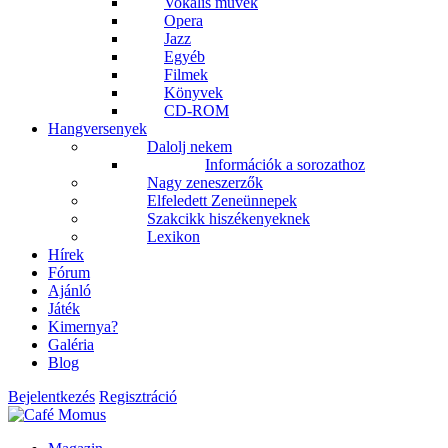
Vokális művek
Opera
Jazz
Egyéb
Filmek
Könyvek
CD-ROM
Hangversenyek
Dalolj nekem
Információk a sorozathoz
Nagy zeneszerzők
Elfeledett Zeneünnepek
Szakcikk hiszékenyeknek
Lexikon
Hírek
Fórum
Ajánló
Játék
Kimernya?
Galéria
Blog
Bejelentkezés
Regisztráció