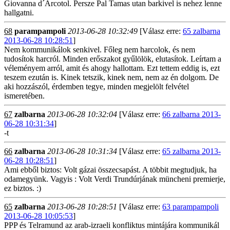
Giovanna d´Arcotol. Persze Pal Tamas utan barkivel is nehez lenne
hallgatni.
68
parampampoli
2013-06-28 10:32:49
[Válasz erre:
65 zalbarna
2013-06-28 10:28:51
]
Nem kommunikálok senkivel. Főleg nem harcolok, és nem
tudosítok harcról. Minden erőszakot gyűlölök, elutasítok. Leírtam a
véleményem arról, amit és ahogy hallottam. Ezt tettem eddig is, ezt
teszem ezután is. Kinek tetszik, kinek nem, nem az én dolgom. De
aki hozzászól, érdemben tegye, minden megjelölt felvétel
ismeretében.
67
zalbarna
2013-06-28 10:32:04
[Válasz erre:
66 zalbarna 2013-
06-28 10:31:34
]
-t
66
zalbarna
2013-06-28 10:31:34
[Válasz erre:
65 zalbarna 2013-
06-28 10:28:51
]
Ami ebből biztos: Volt gázai összecsapást. A többit megtudjuk, ha
odamegyünk. Vagyis : Volt Verdi Trundúrjának müncheni premierje,
ez biztos. :)
65
zalbarna
2013-06-28 10:28:51
[Válasz erre:
63 parampampoli
2013-06-28 10:05:53
]
PPP és Telramund az arab-izraeli konfliktus mintájára kommunikál