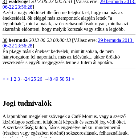
31
waldvogel
2013-06-23 00:55:31
[Válasz erre:
29 bermuda 2013-
06-22 23:56:28
]
Azért a nagy elődöket illetően ne felejtsük el, hogy ma más az
énekesideál, ők eléggé más szempontok alapján lettek "a
legjobbak", mint a maiak, az összehasonlításuk olyan, mintha azt
akarnánk eldönteni, hogy melyik korszak vagy stílus a legjobb.
30
bermuda
2013-06-23 00:00:13
[Válasz erre:
29 bermuda 2013-
06-22 23:56:28
]
Én pl.egy másik énekest kedvelek, mint itt sokan, de nem
hánytorgatom fel naponta,h. más az izlésünk....akkor örökkö
veszekedés s egyéb megjegyzés lenne a fülem állapotára.
«
<
1
2
3
∙∙∙
24
25
26
∙∙∙
48
49
50
51
>
Jogi tudnivalók
A lapunkban megjelent szövegek a Café Momus, vagy a szerző
kizárólagos szellemi tulajdonát képezik és szerzői jog védi őket.
A szerkesztőség külön, írásos engedélye nélkül mindennemű
(részben vagy egészben történő) sokszorosításuk, felhasználásuk,