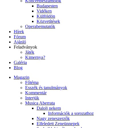
Koncertbeszámolók
Budapesten
Vidéken
Külföldön
Közvetítések
Operabemutatók
Hírek
Fórum
Ajánló
Feladványok
Játék
Kimernya?
Galéria
Blog
Magazin
Főtéma
Esszék és tanulmányok
Kommentár
Interjúk
Musica Aberrata
Dalolj nekem
Információk a sorozathoz
Nagy zeneszerzők
Elfeledett Zeneünnepek