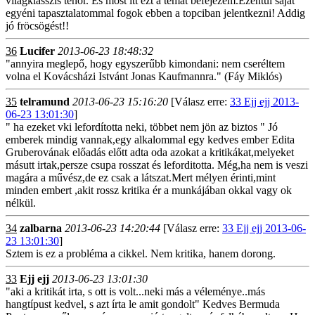
világklasszis tenor. És most itt ezt a témát befejezem.Ezentúl saját
egyéni tapasztalatommal fogok ebben a topciban jelentkezni! Addig
jó fröcsögést!!
36
Lucifer
2013-06-23 18:48:32
"annyira meglepő, hogy egyszerűbb kimondani: nem cseréltem
volna el Kovácsházi Istvánt Jonas Kaufmannra." (Fáy Miklós)
35
telramund
2013-06-23 15:16:20
[Válasz erre:
33 Ejj ejj 2013-
06-23 13:01:30
]
" ha ezeket vki lefordította neki, többet nem jön az biztos " Jó
emberek mindig vannak,egy alkalommal egy kedves ember Edita
Gruberovának előadás előtt adta oda azokat a kritikákat,melyeket
másutt irtak,persze csupa rosszat és leforditotta. Még,ha nem is veszi
magára a művész,de ez csak a látszat.Mert mélyen érinti,mint
minden embert ,akit rossz kritika ér a munkájában okkal vagy ok
nélkül.
34
zalbarna
2013-06-23 14:20:44
[Válasz erre:
33 Ejj ejj 2013-06-
23 13:01:30
]
Sztem is ez a probléma a cikkel. Nem kritika, hanem dorong.
33
Ejj ejj
2013-06-23 13:01:30
"aki a kritikát irta, s ott is volt...neki más a véleménye..más
hangtípust kedvel, s azt írta le amit gondolt" Kedves Bermuda