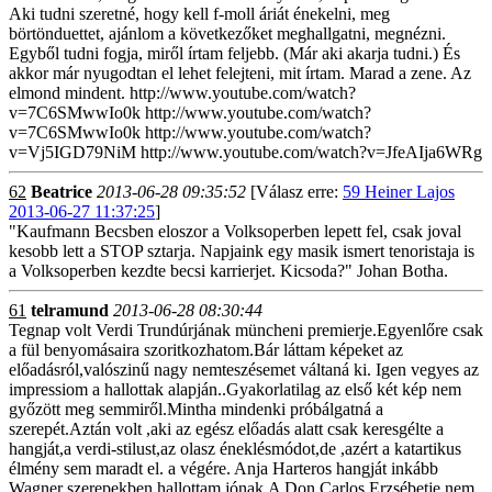
Aki tudni szeretné, hogy kell f-moll áriát énekelni, meg
börtönduettet, ajánlom a következőket meghallgatni, megnézni.
Egyből tudni fogja, miről írtam feljebb. (Már aki akarja tudni.) És
akkor már nyugodtan el lehet felejteni, mit írtam. Marad a zene. Az
elmond mindent. http://www.youtube.com/watch?
v=7C6SMwwIo0k http://www.youtube.com/watch?
v=7C6SMwwIo0k http://www.youtube.com/watch?
v=Vj5IGD79NiM http://www.youtube.com/watch?v=JfeAIja6WRg
62
Beatrice
2013-06-28 09:35:52
[Válasz erre:
59 Heiner Lajos
2013-06-27 11:37:25
]
"Kaufmann Becsben eloszor a Volksoperben lepett fel, csak joval
kesobb lett a STOP sztarja. Napjaink egy masik ismert tenoristaja is
a Volksoperben kezdte becsi karrierjet. Kicsoda?" Johan Botha.
61
telramund
2013-06-28 08:30:44
Tegnap volt Verdi Trundúrjának müncheni premierje.Egyenlőre csak
a fül benyomásaira szoritkozhatom.Bár láttam képeket az
előadásról,valószinű nagy nemteszésemet váltaná ki. Igen vegyes az
impressiom a hallottak alapján..Gyakorlatilag az első két kép nem
győzött meg semmiről.Mintha mindenki próbálgatná a
szerepét.Aztán volt ,aki az egész előadás alatt csak keresgélte a
hangját,a verdi-stilust,az olasz éneklésmódot,de ,azért a katartikus
élmény sem maradt el. a végére. Anja Harteros hangját inkább
Wagner szerepekben hallottam jónak.A Don Carlos Erzsébetje nem