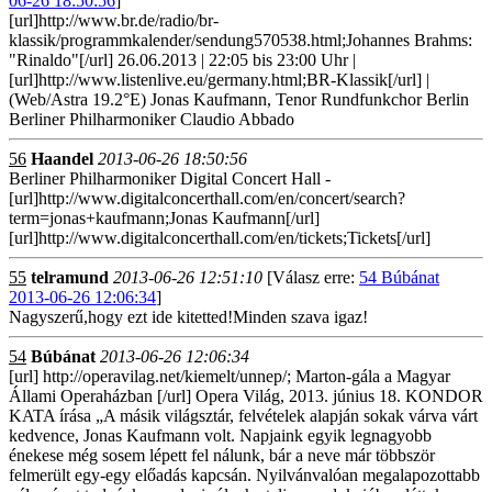
06-26 18:50:56
]
[url]http://www.br.de/radio/br-
klassik/programmkalender/sendung570538.html;Johannes Brahms:
"Rinaldo"[/url] 26.06.2013 | 22:05 bis 23:00 Uhr |
[url]http://www.listenlive.eu/germany.html;BR-Klassik[/url] |
(Web/Astra 19.2°E) Jonas Kaufmann, Tenor Rundfunkchor Berlin
Berliner Philharmoniker Claudio Abbado
56
Haandel
2013-06-26 18:50:56
Berliner Philharmoniker Digital Concert Hall -
[url]http://www.digitalconcerthall.com/en/concert/search?
term=jonas+kaufmann;Jonas Kaufmann[/url]
[url]http://www.digitalconcerthall.com/en/tickets;Tickets[/url]
55
telramund
2013-06-26 12:51:10
[Válasz erre:
54 Búbánat
2013-06-26 12:06:34
]
Nagyszerű,hogy ezt ide kitetted!Minden szava igaz!
54
Búbánat
2013-06-26 12:06:34
[url] http://operavilag.net/kiemelt/unnep/; Marton-gála a Magyar
Állami Operaházban [/url] Opera Világ, 2013. június 18. KONDOR
KATA írása „A másik világsztár, felvételek alapján sokak várva várt
kedvence, Jonas Kaufmann volt. Napjaink egyik legnagyobb
énekese még sosem lépett fel nálunk, bár a neve már többször
felmerült egy-egy előadás kapcsán. Nyilvánvalóan megalapozottabb