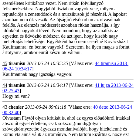
szemléletes kritikához vezet. Nem ritkán fölvillanyzó
felismerésekhez. Nagyjából tisztában vagyok vele, milyen a
reputációja a zenetudósok és a muzsikusok jó részénél. A lapokat
azonban nem ők veszik. Az újságíró elsősorban az olvasóinak
felelős. Az elemzés módszerét azonban ritkán használja, s így
időnként nagyokat téved. Nem mondom, hogy az analízis az
egyetlen és üdvözítő módszer, de azt igen, hogy kisebb nagy
melléfogás lehetősége. Egyébként ha ő nem cserélné Kovácsházit
Kaufmannra: én benne vagyok!! Szeretem, ha ilyen magas a forint
árfolyama, amikor eurót készülök váltani.
45
tiramisu
2013-06-24 10:35:35
[Válasz erre:
44 tiramisu 2013-
06-24 10:34:17
]
Kaufmannak nagy igazsága vagyon!
44
tiramisu
2013-06-24 10:34:17
[Válasz erre:
41 lujza 2013-06-24
02:25:43
]
Hogy mi van?
43
chenier
2013-06-24 09:01:18
[Válasz erre:
40 detto 2013-06-24
00:32:40
]
Olvastam Fáytól olyan kritikát is, ahol az egyes előadókról írtakkal
abszolút egyet értettem, csak sokszor,(mindig)olyan
szövegkörnyezetbe ágyazza mondanivalóját, hogy hiteltelenné és
komolytalanná válik az irománya. Nem tartom kizártnak, hogy ezt