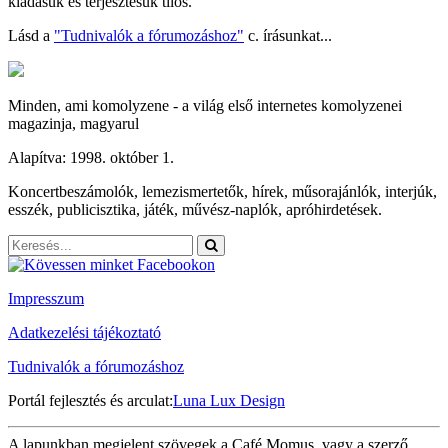
kiadásuk és terjesztésük tilos.
Lásd a
"Tudnivalók a fórumozáshoz"
c. írásunkat...
Minden, ami komolyzene - a világ első internetes komolyzenei
magazinja, magyarul
Alapítva: 1998. október 1.
Koncertbeszámolók, lemezismertetők, hírek, műsorajánlók, interjúk,
esszék, publicisztika, játék, művész-naplók, apróhirdetések.
Impresszum
Adatkezelési tájékoztató
Tudnivalók a fórumozáshoz
Portál fejlesztés és arculat:
Luna Lux Design
A lapunkban megjelent szövegek a Café Momus, vagy a szerző