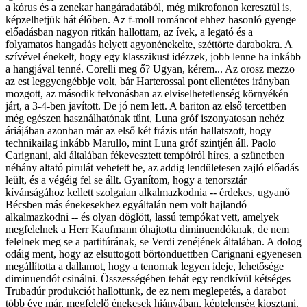
a kórus és a zenekar hangáradatából, még mikrofonon keresztül is,
képzelhetjük hát élőben. Az f-moll románcot ehhez hasonló gyenge
előadásban nagyon ritkán hallottam, az ívek, a legató és a
folyamatos hangadás helyett agyonénekelte, széttörte darabokra. A
szívével énekelt, hogy egy klasszikust idézzek, jobb lenne ha inkább
a hangjával tenné. Corelli meg ő? Ugyan, kérem... Az orosz mezzo
az est leggyengébbje volt, bár Harterossal pont ellentétes irányban
mozgott, az második felvonásban az elviselhetetlenség környékén
járt, a 3-4-ben javított. De jó nem lett. A bariton az első tercettben
még egészen használhatónak tűnt, Luna gróf iszonyatosan nehéz
áriájában azonban már az első két frázis után hallatszott, hogy
technikailag inkább Marullo, mint Luna gróf szintjén áll. Paolo
Carignani, aki általában fékevesztett tempóiról híres, a szünetben
néhány altató pirulát vehetett be, az addig lendületesen zajló előadás
leült, és a végéig fel se állt. Gyanítom, hogy a tenorsztár
kívánságához kellett szolgaian alkalmazkodnia -- érdekes, ugyanő
Bécsben más énekesekhez egyáltalán nem volt hajlandó
alkalmazkodni -- és olyan döglött, lassú tempókat vett, amelyek
megfelelnek a Herr Kaufmann óhajtotta diminuendóknak, de nem
felelnek meg se a partitúrának, se Verdi zenéjének általában. A dolog
odáig ment, hogy az elsuttogott börtönduettben Carignani egyenesen
megállította a dallamot, hogy a tenornak legyen ideje, lehetősége
diminuendót csinálni. Összességében tehát egy rendkívül kétséges
Trubadúr produkciót hallottunk, de ez nem meglepetés, a darabot
több éve már, megfelelő énekesek hiányában, képtelenség kiosztani.