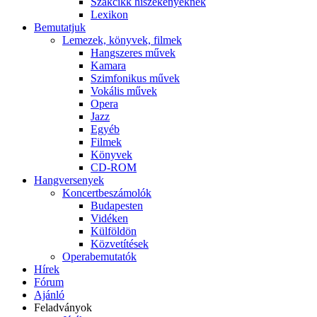
Szakcikk hiszékenyeknek
Lexikon
Bemutatjuk
Lemezek, könyvek, filmek
Hangszeres művek
Kamara
Szimfonikus művek
Vokális művek
Opera
Jazz
Egyéb
Filmek
Könyvek
CD-ROM
Hangversenyek
Koncertbeszámolók
Budapesten
Vidéken
Külföldön
Közvetítések
Operabemutatók
Hírek
Fórum
Ajánló
Feladványok