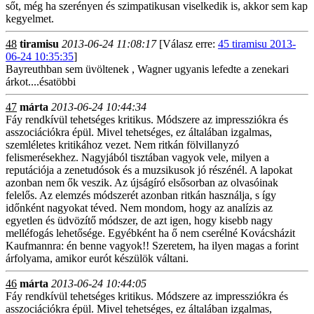
sőt, még ha szerényen és szimpatikusan viselkedik is, akkor sem kap
kegyelmet.
48
tiramisu
2013-06-24 11:08:17
[Válasz erre:
45 tiramisu 2013-
06-24 10:35:35
]
Bayreuthban sem üvöltenek , Wagner ugyanis lefedte a zenekari
árkot....ésatöbbi
47
márta
2013-06-24 10:44:34
Fáy rendkívül tehetséges kritikus. Módszere az impressziókra és
asszociációkra épül. Mivel tehetséges, ez általában izgalmas,
szemléletes kritikához vezet. Nem ritkán fölvillanyzó
felismerésekhez. Nagyjából tisztában vagyok vele, milyen a
reputációja a zenetudósok és a muzsikusok jó részénél. A lapokat
azonban nem ők veszik. Az újságíró elsősorban az olvasóinak
felelős. Az elemzés módszerét azonban ritkán használja, s így
időnként nagyokat téved. Nem mondom, hogy az analízis az
egyetlen és üdvözítő módszer, de azt igen, hogy kisebb nagy
melléfogás lehetősége. Egyébként ha ő nem cserélné Kovácsházit
Kaufmannra: én benne vagyok!! Szeretem, ha ilyen magas a forint
árfolyama, amikor eurót készülök váltani.
46
márta
2013-06-24 10:44:05
Fáy rendkívül tehetséges kritikus. Módszere az impressziókra és
asszociációkra épül. Mivel tehetséges, ez általában izgalmas,