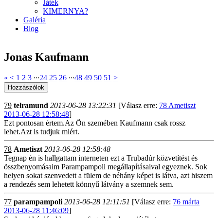
Játék
KIMERNYA?
Galéria
Blog
Jonas Kaufmann
«
<
1
2
3
∙∙∙
24
25
26
∙∙∙
48
49
50
51
>
79
telramund
2013-06-28 13:22:31
[Válasz erre:
78 Ametiszt
2013-06-28 12:58:48
]
Ezt pontosan értem.Az Ön szemében Kaufmann csak rossz
lehet.Azt is tudjuk miért.
78
Ametiszt
2013-06-28 12:58:48
Tegnap én is hallgattam interneten ezt a Trubadúr közvetítést és
összbenyomásaim Parampampoli megállapításaival egyeznek. Sok
helyen sokat szenvedett a fülem de néhány képet is látva, azt hiszem
a rendezés sem lehetett könnyű látvány a szemnek sem.
77
parampampoli
2013-06-28 12:11:51
[Válasz erre:
76 márta
2013-06-28 11:46:09
]