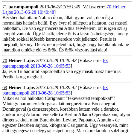
71
parampampoli
2013-06-28 10:51:49
[Válasz erre:
70 Heiner
Lajos 2013-06-28 10:40:48
]
Bécsben hallottam Nabuccóban, állati gyors volt, de még a
normalitás határán belül. Egy évre rá túllépett a határon, ezt mástól
hallottam. De van egy maceratai Attila-felvételem, ott is igen szilaj
tempói vannak. Úgy látszik, elérte őt is a lassulás betegsége, amely
inkább sokkal idősebb karmesterekre volt jellemző. Pertile is
meghalt, bizony. De ez nem jelenti azt, hogy nagy halottainknak ne
maradjon emléke élő és örök. És örök viszonyítási alap!
70
Heiner Lajos
2013-06-28 10:40:48
[Válasz erre:
63
parampampoli 2013-06-28 10:05:53
]
Ja, es a Trubadurral kapcsolatban van egy masik rossz hirem is:
Pertile is reg meghalt.
69
Heiner Lajos
2013-06-28 10:39:42
[Válasz erre:
63
parampampoli 2013-06-28 10:05:53
]
Mikor es hol hallottad Carignanit "fekevesztett tempokkal"?
Mintegy harom ev leforgasa alatt megneztem a Boccanegrat
Domingoval (a cimszerepben, korabban lattam vele a darabot,
amikor meg Adornot enekelte) a Berlini Allami Operahazban, olyan
dirigensekkel, mint Barenboim, Levine, Pappano, Auguin - de
egyszer Becsben sajnos, kifogtam Carignanit. Ugy vezenyelt, mint
akit egy egesz cecelegyraj csipett meg. Mar elore tartok a salzburgi