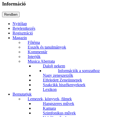
Információ
Nyitólap
Bejelentkezés
Regisztráció
Magazin
Főtéma
Esszék és tanulmányok
Kommentár
Interjúk
Musica Aberrata
Dalolj nekem
Információk a sorozathoz
Nagy zeneszerzők
Elfeledett Zeneünnepek
Szakcikk hiszékenyeknek
Lexikon
Bemutatjuk
Lemezek, könyvek, filmek
Hangszeres művek
Kamara
Szimfonikus művek