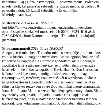
itt nekünk...:))) ( Gázai összecsapás, 1. palesztin media: győzelem, 8
izraeli halott, két palesztin sebesült... 2. izraeli media: győzelem, 8
palesztin halott, két izraeli sebesült... ) És ezt hívják
békefolyamatnak...:)
64
Beatrice
2013-06-28 10:21:59
[url]http://www.abendzeitung-muenchen.de/inhalt.muenchner-
opernfestspiele-spektakel-muss-sein.21c6696b-7024-4f16-a8eb-
7c6fb042891e.html;Kaufmann-interjú a Trubadúr kapcsán[/url]
(németül)
63
parampampoli
2013-06-28 10:05:53
A tegnap esti müncheni Trubadúr minden szereplője problematikus
volt, ki kisebb, ki nagyobb mértékben. Az est legjobbjának az első
két felvonás alapján Anja Harterost gondoltam, aki a Lohengrin
csodálatos Elsája után még egyszer sem tudta nálam ugyanazt a
hatást elérni, de a Boccanegrában, Traviatában és Don Carlosban
hallottakhoz képest még mindig itt közelítette meg önmaga
legjobbját -- de, ismétlem, csak az első két felvonásban. Utána a
hang fokozatosan kiélesedett, felvette a szokásos német színt és
stílust, a kényes részekben egyre több technikai bizonytalansággal.
Jonas Kaufmann Manrico szerepében lényegében megbukott. Sikere
oly csekély volt, az áriáit fogadó udvarias taps alapján csak
feltételezni lehet, hogy a Bayerische Staatsoper hatalmas terében
igencsak gyér volumennel szólhatott. A Strettában alig hallatszott ki