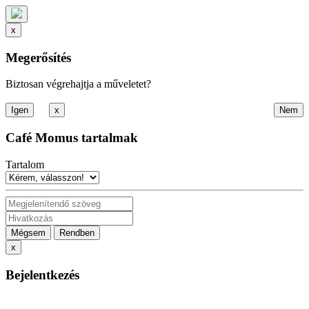
x
Megerősítés
Biztosan végrehajtja a műveletet?
x
Café Momus tartalmak
Tartalom
Mégsem
Rendben
x
Bejelentkezés