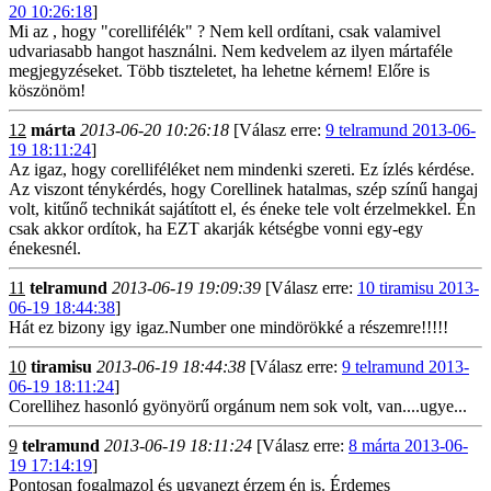
20 10:26:18
]
Mi az , hogy "corellifélék" ? Nem kell ordítani, csak valamivel
udvariasabb hangot használni. Nem kedvelem az ilyen mártaféle
megjegyzéseket. Több tiszteletet, ha lehetne kérnem! Előre is
köszönöm!
12
márta
2013-06-20 10:26:18
[Válasz erre:
9 telramund 2013-06-
19 18:11:24
]
Az igaz, hogy corelliféléket nem mindenki szereti. Ez ízlés kérdése.
Az viszont ténykérdés, hogy Corellinek hatalmas, szép színű hangaj
volt, kitűnő technikát sajátított el, és éneke tele volt érzelmekkel. Én
csak akkor ordítok, ha EZT akarják kétségbe vonni egy-egy
énekesnél.
11
telramund
2013-06-19 19:09:39
[Válasz erre:
10 tiramisu 2013-
06-19 18:44:38
]
Hát ez bizony igy igaz.Number one mindörökké a részemre!!!!!
10
tiramisu
2013-06-19 18:44:38
[Válasz erre:
9 telramund 2013-
06-19 18:11:24
]
Corellihez hasonló gyönyörű orgánum nem sok volt, van....ugye...
9
telramund
2013-06-19 18:11:24
[Válasz erre:
8 márta 2013-06-
19 17:14:19
]
Pontosan fogalmazol és ugyanezt érzem én is. Érdemes