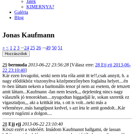
Játék
KIMERNYA?
Galéria
Blog
Jonas Kaufmann
«
<
1
2
3
∙∙∙
24
25
26
∙∙∙
49
50
51
29
bermuda
2013-06-22 23:56:28
[Válasz erre:
28 Ejj ejj 2013-06-
22 23:10:40
]
Kár ezen lovagolni, senki nem irta róla amit itt te!!,csak annyit, h. a
nagy elődökhöz viszonyítva középmezőnyben foglalna helyet....én
tv-ben láttam nekem a baritonális tenor pl nem az esetem, de tetszett
amit láttam...Kaufmann -fan nem leszek,,, dejelenleg nincs nagy
választék jó tenorokban....nyugodtan higgadjál le, sokan szeretik ez
vigasztaljon,,, aki a kritikát irta, s ott is volt...neki más a
véleménye..más hangtípust kedvel, s azt írta le amit gondolt...Kár
ennyit rugózni a dolgon....
28
Ejj ejj
2013-06-22 23:10:40
Köszi ezért a videóért. Imádom Kaufmannt hallgatni, de lassan