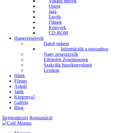
Vokális művek
Opera
Jazz
Egyéb
Filmek
Könyvek
CD-ROM
Hangversenyek
Dalolj nekem
Információk a sorozathoz
Nagy zeneszerzők
Elfeledett Zeneünnepek
Szakcikk hiszékenyeknek
Lexikon
Hírek
Fórum
Ajánló
Játék
Kimernya?
Galéria
Blog
Bejelentkezés
Regisztráció