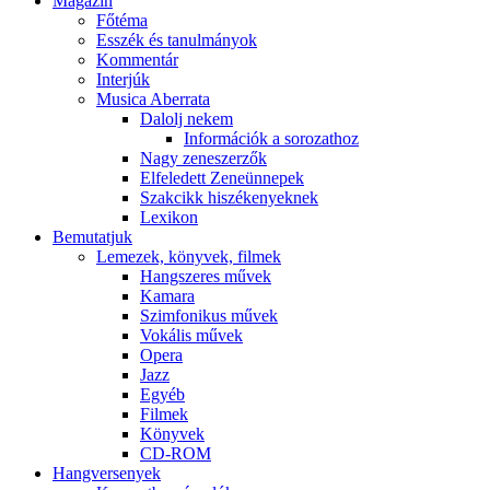
Magazin
Főtéma
Esszék és tanulmányok
Kommentár
Interjúk
Musica Aberrata
Dalolj nekem
Információk a sorozathoz
Nagy zeneszerzők
Elfeledett Zeneünnepek
Szakcikk hiszékenyeknek
Lexikon
Bemutatjuk
Lemezek, könyvek, filmek
Hangszeres művek
Kamara
Szimfonikus művek
Vokális művek
Opera
Jazz
Egyéb
Filmek
Könyvek
CD-ROM
Hangversenyek