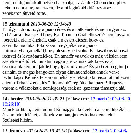
nem mindig indokolt helyen használja, az Andre Chenierben pl ez
nekem nem annyira tetszett, de ami leginkább hiányzott az a
zenekaron átívelő forte.
15
telramund
2013-06-20 12:34:48
Én úgy tudom, hogy a piano ének és a halk éneklés nem ugyanaz.
Tehát arra hivatkozni hogy Kaufmann a Grál elbeszélésben hosszan
,percekig piano énekelt, csak a mestert dicséri,hogy ez
sikerült,dinamikai fokozással megspékelve a piano
tartományban,amélkül,hogy alcsony lett volna.Fantasztikus támaszt
igényel és levegőtartalékot. Én amatőr vagyok és még véletlen sem
szeretném értőnek mutatni magam,de vannak ,akiknek ez a
szakmájuk kérem irják le,hogy igazam van-e? És ,aki ezt meg tudja
csinálni és magas hangokon olyan diminuendokat annak van-e
technikája? Kérnék felsorolni néhány énekest ,aki hasonlót tud ezen
a téren.Tehát az éneklés " finomabb" régióit alkalmazni! Repesve
várom a válaszokat a nemlegesség csak az igazamat támasztja alá.
14
chenier
2013-06-20 11:39:21
[Válasz erre:
12 márta 2013-06-20
10:26:18
]
Minek ordítani, nem tudom! Én nagyon kedvelem a "corelliféléket",
és a mindenféléket, akiknek van hangjuk és tudnak énekelni.
Születési hibám.
13
tiramisu
2013-06-20 10:41:08
[Válasz erre:
12 márta 2013-06-