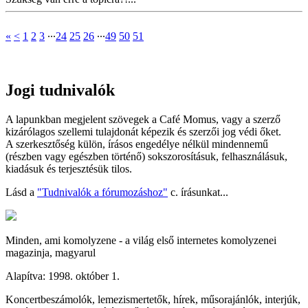
«
<
1
2
3
∙∙∙
24
25
26
∙∙∙
49
50
51
Jogi tudnivalók
A lapunkban megjelent szövegek a Café Momus, vagy a szerző
kizárólagos szellemi tulajdonát képezik és szerzői jog védi őket.
A szerkesztőség külön, írásos engedélye nélkül mindennemű
(részben vagy egészben történő) sokszorosításuk, felhasználásuk,
kiadásuk és terjesztésük tilos.
Lásd a
"Tudnivalók a fórumozáshoz"
c. írásunkat...
Minden, ami komolyzene - a világ első internetes komolyzenei
magazinja, magyarul
Alapítva: 1998. október 1.
Koncertbeszámolók, lemezismertetők, hírek, műsorajánlók, interjúk,