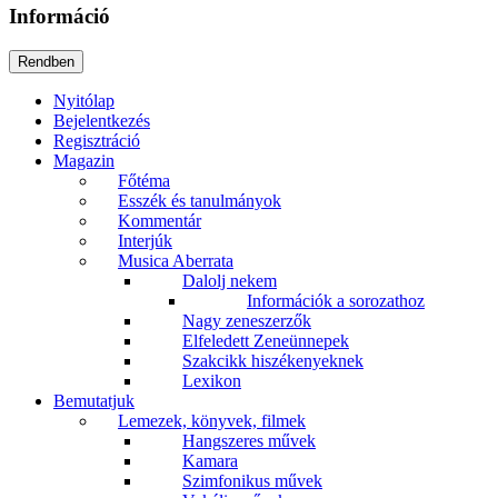
Információ
Nyitólap
Bejelentkezés
Regisztráció
Magazin
Főtéma
Esszék és tanulmányok
Kommentár
Interjúk
Musica Aberrata
Dalolj nekem
Információk a sorozathoz
Nagy zeneszerzők
Elfeledett Zeneünnepek
Szakcikk hiszékenyeknek
Lexikon
Bemutatjuk
Lemezek, könyvek, filmek
Hangszeres művek
Kamara
Szimfonikus művek