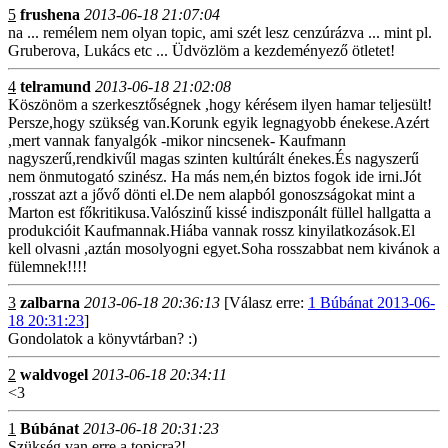
5
frushena
2013-06-18 21:07:04
na ... remélem nem olyan topic, ami szét lesz cenzúrázva ... mint pl.
Gruberova, Lukács etc ... Üdvözlöm a kezdeményező ötletet!
4
telramund
2013-06-18 21:02:08
Köszönöm a szerkesztőségnek ,hogy kérésem ilyen hamar teljesült!
Persze,hogy szükség van.Korunk egyik legnagyobb énekese.Azért
,mert vannak fanyalgók -mikor nincsenek- Kaufmann
nagyszerű,rendkivűl magas szinten kultúrált énekes.És nagyszerű
nem önmutogató szinész. Ha más nem,én biztos fogok ide irni.Jót
,rosszat azt a jővő dönti el.De nem alapból gonoszságokat mint a
Marton est főkritikusa.Valószinű kissé indiszponált füllel hallgatta a
produkcióit Kaufmannak.Hiába vannak rossz kinyilatkozások.El
kell olvasni ,aztán mosolyogni egyet.Soha rosszabbat nem kivánok a
fülemnek!!!!
3
zalbarna
2013-06-18 20:36:13
[Válasz erre:
1 Búbánat 2013-06-
18 20:31:23
]
Gondolatok a könyvtárban? :)
2
waldvogel
2013-06-18 20:34:11
<3
1
Búbánat
2013-06-18 20:31:23
Szükség van erre a topicra?!...