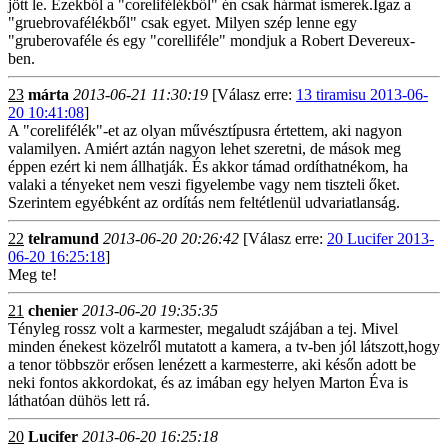
jött le. Ezekből a "corelifélékből" én csak hármat ismerek.Igaz a
"gruebrovafélékből" csak egyet. Milyen szép lenne egy
"gruberovaféle és egy "corelliféle" mondjuk a Robert Devereux-
ben.
23
márta
2013-06-21 11:30:19
[Válasz erre:
13 tiramisu 2013-06-
20 10:41:08
]
A "corelifélék"-et az olyan művésztípusra értettem, aki nagyon
valamilyen. Amiért aztán nagyon lehet szeretni, de mások meg
éppen ezért ki nem állhatják. És akkor támad ordíthatnékom, ha
valaki a tényeket nem veszi figyelembe vagy nem tiszteli őket.
Szerintem egyébként az ordítás nem feltétlenül udvariatlanság.
22
telramund
2013-06-20 20:26:42
[Válasz erre:
20 Lucifer 2013-
06-20 16:25:18
]
Meg te!
21
chenier
2013-06-20 19:35:35
Tényleg rossz volt a karmester, megaludt szájában a tej. Mivel
minden énekest közelről mutatott a kamera, a tv-ben jól látszott,hogy
a tenor többször erősen lenézett a karmesterre, aki későn adott be
neki fontos akkordokat, és az imában egy helyen Marton Éva is
láthatóan dühös lett rá.
20
Lucifer
2013-06-20 16:25:18