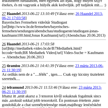
lelkiismeret furdalásom, mert egyesek azt írják, hogy milyen sz@r
énekes, és mi vagyunk a hülyék akik kedveljük. pff tudjátok mit.... :)
27
Haandel
2013-06-22 13:10:49
[Válasz erre:
26 Haandel 2013-
06-21 17:03:58
]
Bayerisches Fernsehen videótár Studiogast
[url]http://www.br.de/fernsehen/bayerisches-
fernsehen/sendungen/abendschau/studiogaeste/studiogast-jonas-
kaufmann100.html;Jonas Kaufmann[/url] (Abendschau 20.06.2013)
26
Haandel
2013-06-21 17:03:58
[url]http://mediathek-video.br.de/B7Mediathek.html?
bccode=both;BR Mediathek Video[/url] Video-Suche = Kaufmann
→ Abendschau 20.06.2013
25
tiramisu
2013-06-21 14:41:39
[Válasz erre:
23 márta 2013-06-
21 11:30:19
]
Az ordítás nem de a "....félék" , igen..... Csak egy kicsiny tiszteletet
szeretnék....
24
telramund
2013-06-21 11:53:46
[Válasz erre:
23 márta 2013-
06-21 11:30:19
]
Irhatsz itt ,amit akarsz a 3 tenoron kivűl sokaknak fogalmuk sincs
más ,azoknál sokkal jobb tenorokról. Én pontosan értettem ,mire
gondoltál,de a chat személytelensége miatt,majdhogy lenézésként