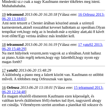
Mindenki sz.r csak a nagy Kaufmann mester tökéletes meg isteni.
Muhahahahaha.
19
telramund
2013-06-20 16:20:18
[Válasz erre:
16 Orfeusz 2013-
06-20 13:18:01
]
Ami nem tetszett a Chenier áriában köszönd annak a szörnyű
karmesternek,akinél rosszabbat keveset hallottam az operában.Olyan
tempókat vett,hogy még az is bealudt-már a nyitány alatt,aki 8 kávét
ivott előtte!Egy verista áriához más lendület kell.
18
telramund
2013-06-20 16:16:19
[Válasz erre:
17 yatu92 2013-
06-20 15:48:29
]
Na mert hülyének veszem,nem vagyok az a témában.Amit hallasz
az piano.Aztán regélj nekem,hogy egy falzettből,hogy nyom egy
magas fortét?
17
yatu92
2013-06-20 15:48:29
A különbség a piano meg a falzett között van. Kaufmann ez utóbbit
műveli. A többiben meg Orfeusznak van igaza.
16
Orfeusz
2013-06-20 13:18:01
[Válasz erre:
15 telramund 2013-
06-20 12:34:48
]
Én magam részéről elismerem Kaufmann ezen képességét, és
valóban kevés (különösen férfi) énekes tud ilyet, nagyszerű ahogy
ezt csinálja. Véleményem szerint azonban a pianókat túl sokszor és