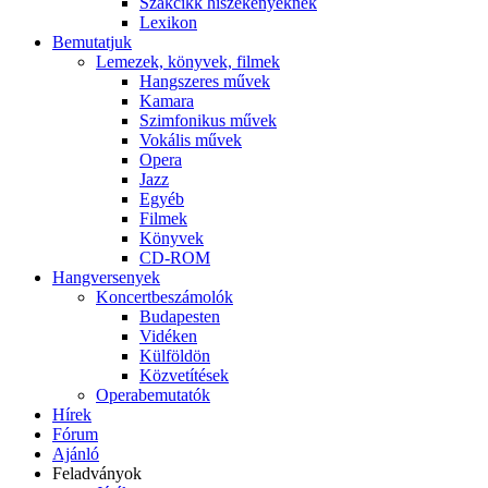
Szakcikk hiszékenyeknek
Lexikon
Bemutatjuk
Lemezek, könyvek, filmek
Hangszeres művek
Kamara
Szimfonikus művek
Vokális művek
Opera
Jazz
Egyéb
Filmek
Könyvek
CD-ROM
Hangversenyek
Koncertbeszámolók
Budapesten
Vidéken
Külföldön
Közvetítések
Operabemutatók
Hírek
Fórum
Ajánló
Feladványok