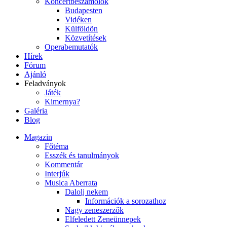
Koncertbeszámolók
Budapesten
Vidéken
Külföldön
Közvetítések
Operabemutatók
Hírek
Fórum
Ajánló
Feladványok
Játék
Kimernya?
Galéria
Blog
Magazin
Főtéma
Esszék és tanulmányok
Kommentár
Interjúk
Musica Aberrata
Dalolj nekem
Információk a sorozathoz
Nagy zeneszerzők
Elfeledett Zeneünnepek