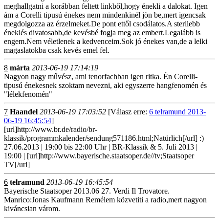
meghallgatni a korábban feltett linkből,hogy énekli a dalokat. Igen
ám a Corelli tipusú énekes nem mindenkinél jön be,mert igencsak
megdolgozza az érzelmeket.De pont ettől csodálatos.A sterilebb
éneklés divatosabb,de kevésbé fogja meg az embert.Legalább is
engem.Nem véletlenek a kedvenceim.Sok jó énekes van,de a lelki
magaslatokba csak kevés emel fel.
8
márta
2013-06-19 17:14:19
Nagyon nagy művész, ami tenorfachban igen ritka. Én Corelli-
tipusú énekesnek szoktam nevezni, aki egyszerre hangfenomén és
"lélekfenomén"
7
Haandel
2013-06-19 17:03:52
[Válasz erre:
6 telramund 2013-
06-19 16:45:54
]
[url]http://www.br.de/radio/br-
klassik/programmkalender/sendung571186.html;Natürlich[/url] :)
27.06.2013 | 19:00 bis 22:00 Uhr | BR-Klassik & 5. Juli 2013 |
19:00 | [url]http://www.bayerische.staatsoper.de//tv;Staatsoper
TV[/url]
6
telramund
2013-06-19 16:45:54
Bayerische Staatsoper 2013.06 27. Verdi Il Trovatore.
Manrico:Jonas Kaufmann Remélem közvetiti a radio,mert nagyon
kiváncsian várom.