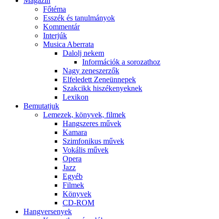
Magazin
Főtéma
Esszék és tanulmányok
Kommentár
Interjúk
Musica Aberrata
Dalolj nekem
Információk a sorozathoz
Nagy zeneszerzők
Elfeledett Zeneünnepek
Szakcikk hiszékenyeknek
Lexikon
Bemutatjuk
Lemezek, könyvek, filmek
Hangszeres művek
Kamara
Szimfonikus művek
Vokális művek
Opera
Jazz
Egyéb
Filmek
Könyvek
CD-ROM
Hangversenyek