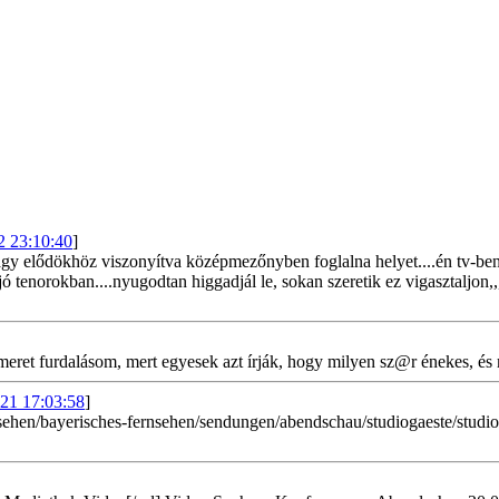
2 23:10:40
]
a nagy elődökhöz viszonyítva középmezőnyben foglalna helyet....én tv-ben
tenorokban....nyugodtan higgadjál le, sokan szeretik ez vigasztaljon,,, a
meret furdalásom, mert egyesek azt írják, hogy milyen sz@r énekes, és m
21 17:03:58
]
rnsehen/bayerisches-fernsehen/sendungen/abendschau/studiogaeste/stu