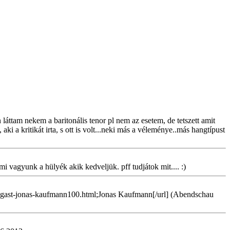
 láttam nekem a baritonális tenor pl nem az esetem, de tetszett amit
ki a kritikát irta, s ott is volt...neki más a véleménye..más hangtípust
i vagyunk a hülyék akik kedveljük. pff tudjátok mit.... :)
diogast-jonas-kaufmann100.html;Jonas Kaufmann[/url] (Abendschau