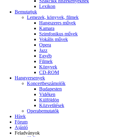
Szakcikk hiszékenyeknek
Lexikon
Bemutatjuk
Lemezek, könyvek, filmek
Hangszeres művek
Kamara
Szimfonikus művek
Vokális művek
Opera
Jazz
Egyéb
Filmek
Könyvek
CD-ROM
Hangversenyek
Koncertbeszámolók
Budapesten
Vidéken
Külföldön
Közvetítések
Operabemutatók
Hírek
Fórum
Ajánló
Feladványok