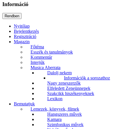
Információ
Nyitólap
Bejelentkezés
Regisztráció
Magazin
Főtéma
Esszék és tanulmányok
Kommentár
Interjúk
Musica Aberrata
Dalolj nekem
Információk a sorozathoz
Nagy zeneszerzők
Elfeledett Zeneünnepek
Szakcikk hiszékenyeknek
Lexikon
Bemutatjuk
Lemezek, könyvek, filmek
Hangszeres művek
Kamara
Szimfonikus művek