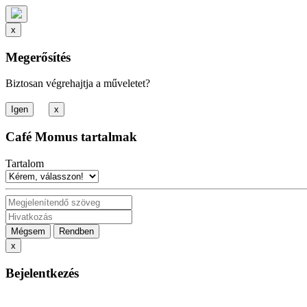
x
Megerősítés
Biztosan végrehajtja a műveletet?
x
Café Momus tartalmak
Tartalom
Mégsem
Rendben
x
Bejelentkezés