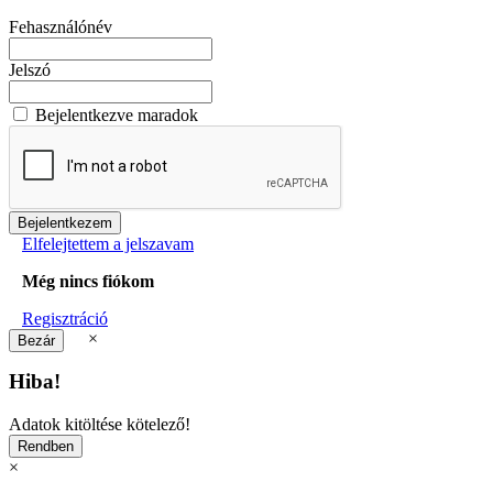
Fehasználónév
Jelszó
Bejelentkezve maradok
Elfelejtettem a jelszavam
Még nincs fiókom
Regisztráció
×
Hiba!
Adatok kitöltése kötelező!
×