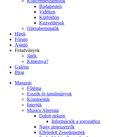
Koncertbeszámolók
Budapesten
Vidéken
Külföldön
Közvetítések
Operabemutatók
Hírek
Fórum
Ajánló
Feladványok
Játék
Kimernya?
Galéria
Blog
Magazin
Főtéma
Esszék és tanulmányok
Kommentár
Interjúk
Musica Aberrata
Dalolj nekem
Információk a sorozathoz
Nagy zeneszerzők
Elfeledett Zeneünnepek