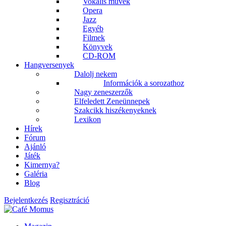
Vokális művek
Opera
Jazz
Egyéb
Filmek
Könyvek
CD-ROM
Hangversenyek
Dalolj nekem
Információk a sorozathoz
Nagy zeneszerzők
Elfeledett Zeneünnepek
Szakcikk hiszékenyeknek
Lexikon
Hírek
Fórum
Ajánló
Játék
Kimernya?
Galéria
Blog
Bejelentkezés
Regisztráció