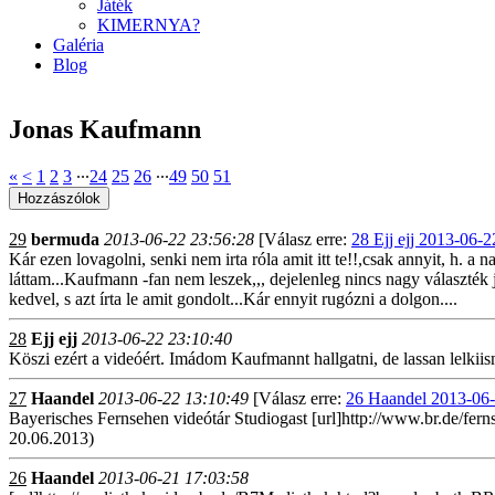
Játék
KIMERNYA?
Galéria
Blog
Jonas Kaufmann
«
<
1
2
3
∙∙∙
24
25
26
∙∙∙
49
50
51
29
bermuda
2013-06-22 23:56:28
[Válasz erre:
28 Ejj ejj 2013-06-2
Kár ezen lovagolni, senki nem irta róla amit itt te!!,csak annyit, h. 
láttam...Kaufmann -fan nem leszek,,, dejelenleg nincs nagy választék jó 
kedvel, s azt írta le amit gondolt...Kár ennyit rugózni a dolgon....
28
Ejj ejj
2013-06-22 23:10:40
Köszi ezért a videóért. Imádom Kaufmannt hallgatni, de lassan lelkiis
27
Haandel
2013-06-22 13:10:49
[Válasz erre:
26 Haandel 2013-06-
Bayerisches Fernsehen videótár Studiogast [url]http://www.br.de/fe
20.06.2013)
26
Haandel
2013-06-21 17:03:58