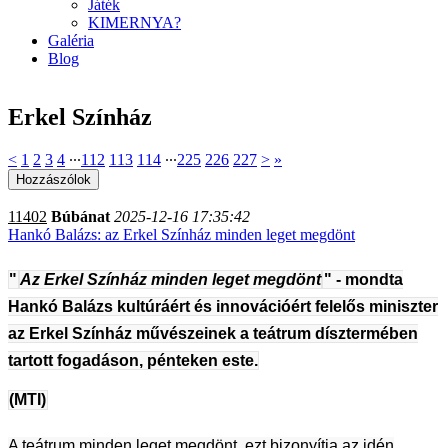
Játék
KIMERNYA?
Galéria
Blog
Erkel Színház
<
1
2
3
4
∙∙∙
112
113
114
∙∙∙
225
226
227
>
»
11402
Búbánat
2025-12-16 17:35:42
Hankó Balázs: az Erkel Színház minden leget megdönt
"
Az Erkel Színház minden leget megdönt
" - mondta
Hankó Balázs kultúráért és innovációért felelős miniszter
az Erkel Színház művészeinek a teátrum dísztermében
tartott fogadáson, pénteken este.
(MTI)
A teátrum minden leget megdönt, ezt bizonyítja az idén