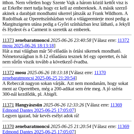
itthon. Nem véletlen hogy Szente Vajk a három közül kettőt visz is
az Erkelbe mert tudja hogy ez kell az embereknek. A másik szerző
akinek a darabjait mondhatni sikerrel játszák az Frank Wildhorn. A
Rudolfnak az Operettszínházban volt a világpremierje most pedig a
Margitszigeten utána pedig a Győri színházban lesz látható, a Jekyll
és Hydeot és a Carment is szeretik az emberek.
11373
zenebaratmoncsi
2025-06-26 23:40:58
[Válasz erre:
11372
mosu 2025-06-26 18:13:18
]
Hát a mai világban már 50 előadás is óriási sikernek mondható.
Németországban is 8-12 előadásra tesznek fel egy operettet, és hát
nem sűrűn viszik tovább a következő évadba.
11372
mosu
2025-06-26 18:13:18
[Válasz erre:
11370
zenebaratmoncsi 2025-06-25 21:20:54
]
A Rebeccát nagyon sokan várják. Azt nem mondanám, hogy sokat
ment az Operettben, még a 200-adikat sem érte meg. A jó széria
300-nál kezdődik, pl. Abigél.
11371
Hangyászsün
2025-06-26 12:33:26
[Válasz erre:
11369
Edmond Dantes 2025-06-25 17:05:07
]
Legyen igazad, bár kevés esélyt adok rá!
11370
zenebaratmoncsi
2025-06-25 21:20:54
[Válasz erre:
11369
Edmond Dantes 2025-06-25 17:05:07
]