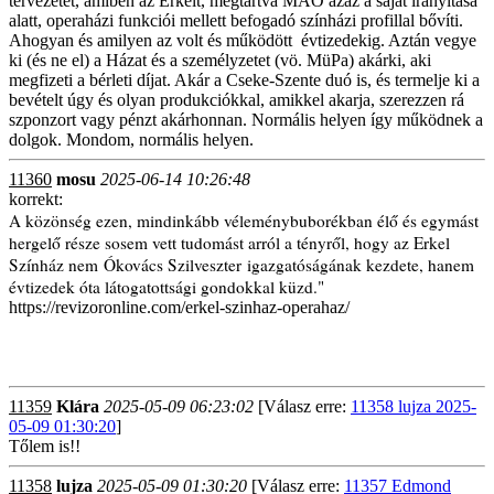
tervezetet, amiben az Erkelt, megtartva MÀO azaz a saját irányítása
alatt, operaházi funkciói mellett befogadó színházi profillal bővíti.
Ahogyan és amilyen az volt és működött évtizedekig. Aztán vegye
ki (és ne el) a Házat és a személyzetet (vö. MüPa) akárki, aki
megfizeti a bérleti díjat. Akár a Cseke-Szente duó is, és termelje ki a
bevételt úgy és olyan produkciókkal, amikkel akarja, szerezzen rá
szponzort vagy pénzt akárhonnan. Normális helyen így működnek a
dolgok. Mondom, normális helyen.
11360
mosu
2025-06-14 10:26:48
korrekt:
A közönség ezen, mindinkább véleménybuborékban élő és egymást
hergelő része sosem vett tudomást arról a tényről, hogy az Erkel
Színház nem
Ókovács Szilveszter
igazgatóságának kezdete, hanem
évtizedek óta látogatottsági gondokkal küzd."
https://revizoronline.com/erkel-szinhaz-operahaz/
11359
Klára
2025-05-09 06:23:02
[Válasz erre:
11358 lujza 2025-
05-09 01:30:20
]
Tőlem is!!
11358
lujza
2025-05-09 01:30:20
[Válasz erre:
11357 Edmond