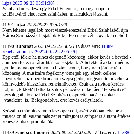
lujza 2025-09-23 03:01:30
]
Valóban furcsa lesz egy Erkel Ferencről, a magyar opera
szülőattyáról elnevezett színházban musicaleket játszani.
11391
lujza
2025-09-23 03:01:30
Nem lehetne legalább most visszakeresztelni Erkel Színházból újra
Városi Színházzá? Legalább Erkel Ferenc nevét hagyják ki ebből!
11390
Búbánat
2025-09-22 22:30:21
[Válasz erre:
11389
zenebaratmoncsi 2025-09-22 22:05:29
]
Épp ettől félek: ha nincs elegendő közönség, akkor kevés a bevétel -
ami nem fedezi a ráfordítás költségekeit. A befektető akkor miért is
gondolkodna operettben ha biztos benne, hogy nem jön be rá a
közönség. A musicalre fogékony tömegek egy részét kellene
"bevezetni" az operettirodalom szépségeibe, megismertetni velük a
könnyedebb klasszikus, remekműveket. Csak az a nyitott kérdés:
hol, mit, kikkel? Hátha közülük pár százan - kellően "felkészítve" -
becsalogathatók az Erkel Színházba, operettelőadásra - akár
"vattaként" is. Belegondolva, erre kevés esélyt látok.
Szóval ha már nincs, nem lesz opera ott, azért valóban lehetne a
musicalon túl valami más zenei műfajból is színpadra állítani értékes
zenés-színházi produkciókat.
11389
zenebaratmoncsi
2025-09-22 22:05:29
[Válasz erre:
11388