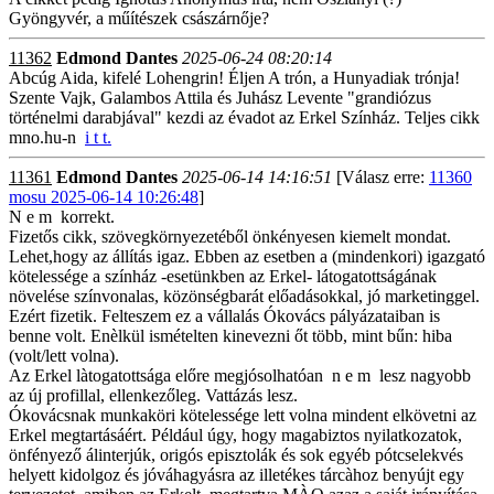
Gyöngyvér, a műítészek császárnője?
11362
Edmond Dantes
2025-06-24 08:20:14
Abcúg Aida, kifelé Lohengrin! Éljen A trón, a Hunyadiak trónja!
Szente Vajk, Galambos Attila és Juhász Levente "grandiózus
történelmi darabjával" kezdi az évadot az Erkel Színház. Teljes cikk
mno.hu-n
i t t.
11361
Edmond Dantes
2025-06-14 14:16:51
[Válasz erre:
11360
mosu 2025-06-14 10:26:48
]
N e m korrekt.
Fizetős cikk, szövegkörnyezetéből önkényesen kiemelt mondat.
Lehet,hogy az állítás igaz. Ebben az esetben a (mindenkori) igazgató
kötelessége a színház -esetünkben az Erkel- látogatottságának
növelése színvonalas, közönségbarát előadásokkal, jó marketinggel.
Ezért fizetik. Felteszem ez a vállalás Ókovács pályázataiban is
benne volt. Enèlkül ismételten kinevezni őt több, mint bűn: hiba
(volt/lett volna).
Az Erkel làtogatottsága előre megjósolhatóan n e m lesz nagyobb
az új profillal, ellenkezőleg. Vattázás lesz.
Ókovácsnak munkaköri kötelessége lett volna mindent elkövetni az
Erkel megtartásáért. Például úgy, hogy magabiztos nyilatkozatok,
önfényező álinterjúk, origós episztolák és sok egyéb pótcselekvés
helyett kidolgoz és jóváhagyásra az illetékes tárcàhoz benyújt egy