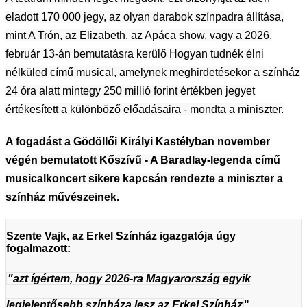
eladott 170 000 jegy, az olyan darabok színpadra állítása,
mint A Trón, az Elizabeth, az Apáca show, vagy a 2026.
február 13-án bemutatásra kerülő Hogyan tudnék élni
nélküled című musical, amelynek meghirdetésekor a színház
24 óra alatt mintegy 250 millió forint értékben jegyet
értékesített a különböző előadásaira - mondta a miniszter.
A fogadást a Gödöllői Királyi Kastélyban november
végén bemutatott Kőszívű - A Baradlay-legenda című
musicalkoncert sikere kapcsán rendezte a miniszter a
színház művészeinek.
Szente Vajk, az Erkel Színház igazgatója úgy
fogalmazott:
"azt ígértem, hogy 2026-ra Magyarország egyik
legjelentősebb színháza lesz az Erkel Színház
".