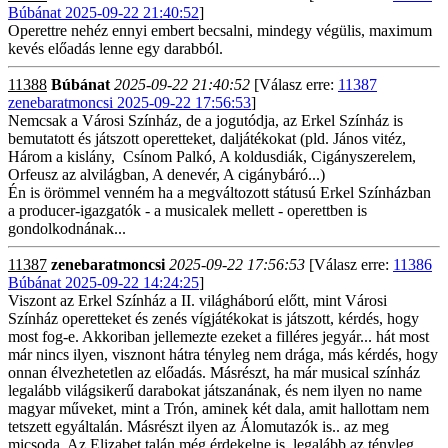
Búbánat 2025-09-22 21:40:52
]
Operettre nehéz ennyi embert becsalni, mindegy végülis, maximum
kevés előadás lenne egy darabból.
11388
Búbánat
2025-09-22 21:40:52
[Válasz erre:
11387
zenebaratmoncsi 2025-09-22 17:56:53
]
Nemcsak a Városi Színház, de a jogutódja, az Erkel Színház is
bemutatott és játszott operetteket, daljátékokat (pld. János vitéz,
Három a kislány, Csínom Palkó, A koldusdiák, Cigányszerelem,
Orfeusz az alvilágban, A denevér, A cigánybáró...)
Én is örömmel venném ha a megváltozott státusú Erkel Színházban
a producer-igazgatók -
a musicalek mellett -
operettben is
gondolkodnának...
11387
zenebaratmoncsi
2025-09-22 17:56:53
[Válasz erre:
11386
Búbánat 2025-09-22 14:24:25
]
Viszont az Erkel Színház a II. világháború előtt, mint Városi
Színház operetteket és zenés vígjátékokat is játszott, kérdés, hogy
most fog-e. Akkoriban jellemezte ezeket a filléres jegyár... hát most
már nincs ilyen, visznont hátra tényleg nem drága, más kérdés, hogy
onnan élvezhetetlen az előadás. Másrészt, ha már musical színház
legalább világsikerű darabokat játszanának, és nem ilyen no name
magyar műveket, mint a Trón, aminek két dala, amit hallottam nem
tetszett egyáltalán. Másrészt ilyen az Álomutazók is.. az meg
micsoda. Az Elizabet talán még érdekelne is, legalább az tényleg