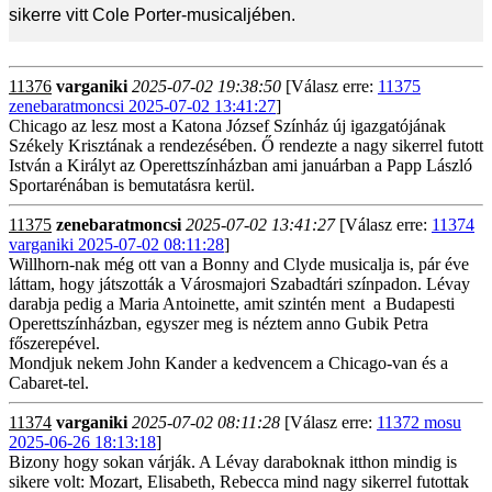
sikerre vitt Cole Porter-musicaljében.
11376
varganiki
2025-07-02 19:38:50
[Válasz erre:
11375
zenebaratmoncsi 2025-07-02 13:41:27
]
Chicago az lesz most a Katona József Színház új igazgatójának
Székely Krisztának a rendezésében. Ő rendezte a nagy sikerrel futott
István a Királyt az Operettszínházban ami januárban a Papp László
Sportarénában is bemutatásra kerül.
11375
zenebaratmoncsi
2025-07-02 13:41:27
[Válasz erre:
11374
varganiki 2025-07-02 08:11:28
]
Willhorn-nak még ott van a Bonny and Clyde musicalja is, pár éve
láttam, hogy játszották a Városmajori Szabadtári színpadon. Lévay
darabja pedig a Maria Antoinette, amit szintén ment a Budapesti
Operettszínházban, egyszer meg is néztem anno Gubik Petra
főszerepével.
Mondjuk nekem John Kander a kedvencem a Chicago-van és a
Cabaret-tel.
11374
varganiki
2025-07-02 08:11:28
[Válasz erre:
11372 mosu
2025-06-26 18:13:18
]
Bizony hogy sokan várják. A Lévay daraboknak itthon mindig is
sikere volt: Mozart, Elisabeth, Rebecca mind nagy sikerrel futottak