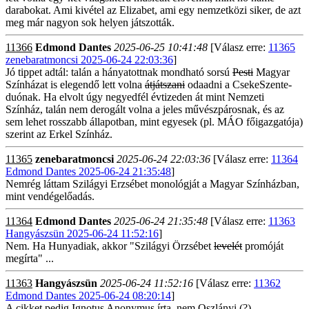
darabokat. Ami kivétel az Elizabet, ami egy nemzetközi siker, de azt
meg már nagyon sok helyen játszották.
11366
Edmond Dantes
2025-06-25 10:41:48
[Válasz erre:
11365
zenebaratmoncsi 2025-06-24 22:03:36
]
Jó tippet adtál: talán a hányatottnak mondható sorsú
Pesti
Magyar
Színházat is elegendő lett volna
átjátszani
odaadni a CsekeSzente-
duónak. Ha elvolt úgy negyedfél évtizeden át mint Nemzeti
Színház, talán nem derogált volna a jeles művészpárosnak, és az
sem lehet rosszabb állapotban, mint egyesek (pl. MÁO főigazgatója)
szerint az Erkel Színház.
11365
zenebaratmoncsi
2025-06-24 22:03:36
[Válasz erre:
11364
Edmond Dantes 2025-06-24 21:35:48
]
Nemrég láttam Szilágyi Erzsébet monológját a Magyar Színházban,
mint vendégelőadás.
11364
Edmond Dantes
2025-06-24 21:35:48
[Válasz erre:
11363
Hangyászsün 2025-06-24 11:52:16
]
Nem. Ha Hunyadiak, akkor "Szilágyi Örzsébet
levelét
promóját
megírta" ...
11363
Hangyászsün
2025-06-24 11:52:16
[Válasz erre:
11362
Edmond Dantes 2025-06-24 08:20:14
]
A cikket pedig Ignotus Anonymus írta, nem Oszlányi (?)