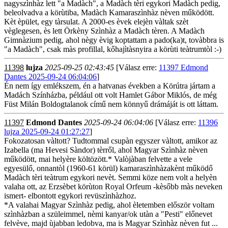
nagyszìnhàz lett "a Madàch", a Madàch tèri egykori Madàch pedig,
beleolvadva a körùtiba, Madàch Kamaraszìnhàz nèven működött.
Kèt èpület, egy tàrsulat. A 2000-es èvek elejèn vàltak szèt
vèglegesen, ès lett Örkèny Szìnhàz a Madàch tèren. A Madàch
Gimnàzium pedig, ahol nègy èvig koptattam a pado(ka)t, tovàbbra is
"a Madàch", csak màs profillal, kőhajìtàsnyira a körùti teàtrumtòl :-)
11398
lujza
2025-09-25 02:43:45
[Válasz erre:
11397 Edmond
Dantes 2025-09-24 06:04:06
]
Én nem így emlékszem, én a hatvanas években a Körútra jártam a
Madách Színházba, például ott volt Hamlet Gábor Miklós, de még
Füst Milán Boldogtalanok című nem könnyű drámáját is ott láttam.
11397
Edmond Dantes
2025-09-24 06:04:06
[Válasz erre:
11396
lujza 2025-09-24 01:27:27
]
Fokozatosan vàltott? Tudtommal csupàn egyszer vàltott, amikor az
Izabella (ma Hevesi Sàndor) tèrről, ahol Magyar Szìnhàz nèven
működött, mai helyère költözött.* Valòjàban felvette a vele
egyesülő, onnantòl (1960-61 körül) kamaraszìnhàzakènt működő
Madàch tèri teàtrum egykori nevèt. Semmi köze nem volt a helyèn
valaha ott, az Erzsèbet körùton Royal Orfeum -kèsőbb màs neveken
ismert- elbontott egykori revüszìnhàzhoz.
*A valahai Magyar Szìnhàz pedig, ahol èletemben először voltam
szìnhàzban a szüleimmel, nèmi kanyar/ok utàn a "Pesti" előnevet
felvève, majd ùjabban ledobva, ma is Magyar Szìnhàz nèven fut ...