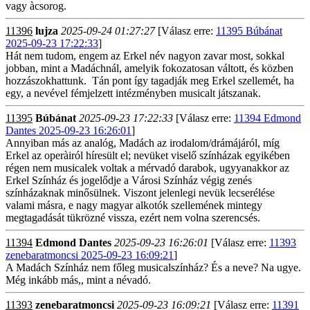
vagy àcsorog.
11396
lujza
2025-09-24 01:27:27
[Válasz erre:
11395 Búbánat
2025-09-23 17:22:33
]
Hát nem tudom, engem az Erkel név nagyon zavar most, sokkal
jobban, mint a Madáchnál, amelyik fokozatosan váltott, és közben
hozzászokhattunk. Tán pont így tagadják meg Erkel szellemét, ha
egy, a nevével fémjelzett intézményben musicalt játszanak.
11395
Búbánat
2025-09-23 17:22:33
[Válasz erre:
11394 Edmond
Dantes 2025-09-23 16:26:01
]
Annyiban más az analóg, Madách az irodalom/drámájáról, míg
Erkel az operàiról híresült el; nevüket viselő színházak egyikében
régen nem musicalek voltak a mérvadó darabok, ugyyanakkor az
Erkel Színház és jogelődje a Városi Színház végig zenés
színházaknak minősülnek. Viszont jelenlegi nevük lecserélése
valami másra, e nagy magyar alkotók szellemének mintegy
megtagadását tükrözné vissza, ezért nem volna szerencsés.
11394
Edmond Dantes
2025-09-23 16:26:01
[Válasz erre:
11393
zenebaratmoncsi 2025-09-23 16:09:21
]
A Madách Színház nem főleg musicalszínház? És a neve? Na ugye.
Még inkább más,, mint a névadó.
11393
zenebaratmoncsi
2025-09-23 16:09:21
[Válasz erre:
11391