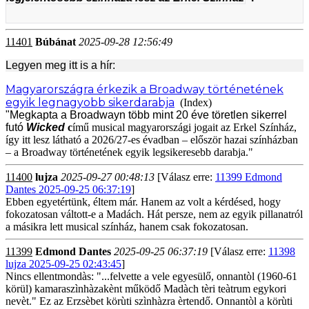
11401
Búbánat
2025-09-28 12:56:49
Legyen meg itt is a hír:
Magyarországra érkezik a Broadway történetének
egyik legnagyobb sikerdarabja
(Index)
"Megkapta a Broadwayn több mint 20 éve töretlen sikerrel
futó
Wicked
c
ímű musical magyarországi jogait az Erkel Színház,
így itt lesz látható a 2026/27-es évadban – először hazai színházban
– a Broadway történetének egyik legsikeresebb darabja."
11400
lujza
2025-09-27 00:48:13
[Válasz erre:
11399 Edmond
Dantes 2025-09-25 06:37:19
]
Ebben egyetértünk, éltem már. Hanem az volt a kérdésed, hogy
fokozatosan váltott-e a Madách. Hát persze, nem az egyik pillanatról
a másikra lett musical színház, hanem csak fokozatosan.
11399
Edmond Dantes
2025-09-25 06:37:19
[Válasz erre:
11398
lujza 2025-09-25 02:43:45
]
Nincs ellentmondàs: "...felvette a vele egyesülő, onnantòl (1960-61
körül) kamaraszìnhàzakènt működő Madàch tèri teàtrum egykori
nevèt." Ez az Erzsèbet körùti szìnhàzra èrtendő. Onnantòl a körùti