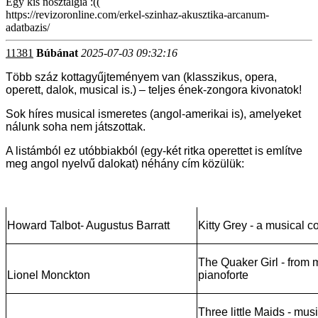
Egy kis nosztalgia :((
https://revizoronline.com/erkel-szinhaz-akusztika-arcanum-
adatbazis/
11381
Búbánat
2025-07-03 09:32:16
Több száz kottagyűjteményem van (klasszikus, opera,
operett, dalok, musical is.) – teljes ének-zongora kivonatok!
Sok híres musical ismeretes (angol-amerikai is), amelyeket
nálunk soha nem játszottak.
A listámból ez utóbbiakból (egy-két ritka operettet is említve
meg angol nyelvű dalokat) néhány cím közülük:
Howard Talbot- Augustus Barratt
Kitty Grey - a musical 
The Quaker Girl - from 
Lionel Monckton
pianoforte
Three little Maids - mus