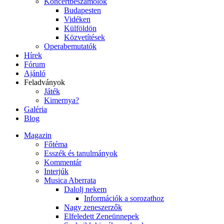
Koncertbeszámolók
Budapesten
Vidéken
Külföldön
Közvetítések
Operabemutatók
Hírek
Fórum
Ajánló
Feladványok
Játék
Kimernya?
Galéria
Blog
Magazin
Főtéma
Esszék és tanulmányok
Kommentár
Interjúk
Musica Aberrata
Dalolj nekem
Információk a sorozathoz
Nagy zeneszerzők
Elfeledett Zeneünnepek