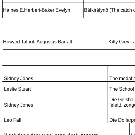
Haines E.Herbert-Baker Evelyn
Bálkirálynő (The catch of
Howard Talbot- Augustus Barratt
Kitty Grey -
Sidney Jones
The medal a
Leslie Stuart
The School 
Die Geisha 
Sidney Jones
felett), zong
Leo Fall
Die Dollarp