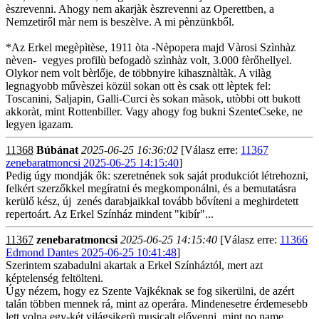
èszrevenni. Ahogy nem akarjàk èszrevenni az Operettben, a
Nemzetiről màr nem is beszèlve. A mi pènzünkből.
*Az Erkel megèpìtèse, 1911 òta -Nèpopera majd Vàrosi Szìnhàz
nèven- vegyes profilù befogadò szìnhàz volt, 3.000 fèrőhellyel.
Olykor nem volt bèrlője, de többnyire kihasznàltàk. A vilàg
legnagyobb művèszei közül sokan ott ès csak ott lèptek fel:
Toscanini, Saljapin, Galli-Curci ès sokan màsok, utòbbi ott bukott
akkoràt, mint Rottenbiller. Vagy ahogy fog bukni SzenteCseke, ne
legyen igazam.
11368
Búbánat
2025-06-25 16:36:02
[Válasz erre:
11367
zenebaratmoncsi 2025-06-25 14:15:40
]
Pedig úgy mondják ők: szeretnének sok saját produkciót létrehozni,
felkért szerzőkkel megíratni és megkomponálni, és a bemutatásra
kerülő kész, új zenés darabjaikkal tovább bővíteni a meghirdetett
repertoárt. Az Erkel Színház mindent "kibír"...
11367
zenebaratmoncsi
2025-06-25 14:15:40
[Válasz erre:
11366
Edmond Dantes 2025-06-25 10:41:48
]
Szerintem szabadulni akartak a Erkel Színháztól, mert azt
képtelenség feltölteni.
Úgy nézem, hogy ez Szente Vajkéknak se fog sikerülni, de azért
talán többen mennek rá, mint az operára. Mindenesetre érdemesebb
lett volna egy-két világsikerü musicalt elővenni, mint no name