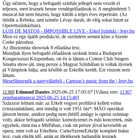
Úgy néztem, hogy a befogadó színház jellegét nem veszíti el
teljesen, mert lesznek benne vendégelőadások is. A meghirdetett 5
musical hát nem hiszem, hogy kitölti a teljes éves repertoárt. (Az
ötödik a Rebeka, ami szintén Lévay darab, de elég sokat futott az
Operettszínházban).
LUIS DE MATOS - IMPOSSIBLE LIVE - Erkel Színház | Jegy.hu
Most ez egy újabb produkció, de szerintem semmi köze a Szente
Cseke pároshoz.
Az illuzionista shownak 8 előadása lesz.
Mondjuk ilyen befogadó előadások szoktak lenni a Budapesti
Kongresszusi Központban, ott én is láttam a Cotton Club Singers
Sinatra show-ját, meg persze a Magyar Színhában is voltak ilyenek
pl Vámpírok bálja, ami később az Erkelbe került. Ezt viszont nem
láttam.
Mesefilmzenék a nagyvilágból - Cartoon’s music from the | Jegy.hu
11369
Edmond Dantes
2025-06-25 17:05:07
[Válasz erre:
11367
zenebaratmoncsi 2025-06-25 14:15:40
]
Szàzszor leìrtam màr: az Erkelt vegyes profilùvà kellett volna
(vissza)alakìtani, ami mindig is volt 1951 òta*: MÀO operàkat
jàtszott benne, amikor pedig nem (hètfő amùgy is operai szūnnap
volt), akkor befogadò szìnhàz: komolyzenei ès màs koncertek, màs
egyebek, mint ma a MüPàban, csak ott persze jòval kevesebb az
opera, mint volt az Erkelben. CsekeSzenteErkelje komplett bukta
lesz, csak eltelik idő, amìg az illetèkesek hajlandòk lesznek