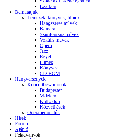
Szakcikk hiszékenyeknek
Lexikon
Bemutatjuk
Lemezek, könyvek, filmek
Hangszeres művek
Kamara
Szimfonikus művek
Vokális művek
Opera
Jazz
Egyéb
Filmek
Könyvek
CD-ROM
Hangversenyek
Koncertbeszámolók
Budapesten
Vidéken
Külföldön
Közvetítések
Operabemutatók
Hírek
Fórum
Ajánló
Feladványok