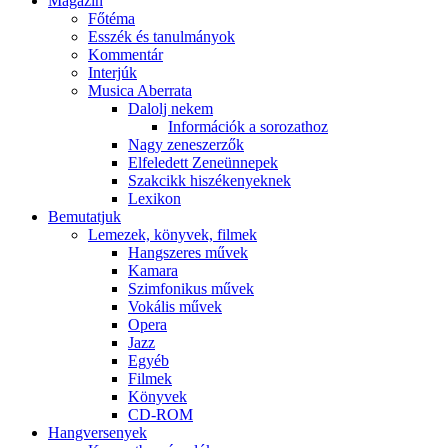
Magazin
Főtéma
Esszék és tanulmányok
Kommentár
Interjúk
Musica Aberrata
Dalolj nekem
Információk a sorozathoz
Nagy zeneszerzők
Elfeledett Zeneünnepek
Szakcikk hiszékenyeknek
Lexikon
Bemutatjuk
Lemezek, könyvek, filmek
Hangszeres művek
Kamara
Szimfonikus művek
Vokális művek
Opera
Jazz
Egyéb
Filmek
Könyvek
CD-ROM
Hangversenyek