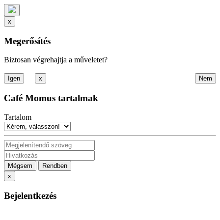
x
Megerősítés
Biztosan végrehajtja a műveletet?
x
Café Momus tartalmak
Tartalom
Mégsem
Rendben
x
Bejelentkezés