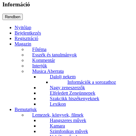
Információ
Nyitólap
Bejelentkezés
Regisztráció
Magazin
Főtéma
Esszék és tanulmányok
Kommentár
Interjúk
Musica Aberrata
Dalolj nekem
Információk a sorozathoz
Nagy zeneszerzők
Elfeledett Zeneünnepek
Szakcikk hiszékenyeknek
Lexikon
Bemutatjuk
Lemezek, könyvek, filmek
Hangszeres művek
Kamara
Szimfonikus művek