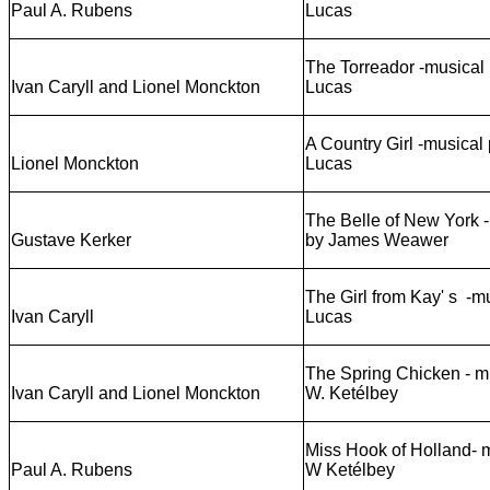
Paul A. Rubens
Lucas
The Torreador -musical 
Ivan Caryll and Lionel Monckton
Lucas
A Country Girl -musical
Lionel Monckton
Lucas
The Belle of New York -
Gustave Kerker
by James Weawer
The Girl from Kay' s -m
Ivan Caryll
Lucas
The Spring Chicken - mu
Ivan Caryll and Lionel Monckton
W. Ketélbey
Miss Hook of Holland- m
Paul A. Rubens
W Ketélbey