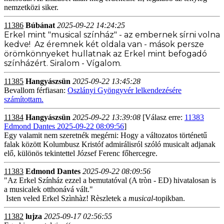
nemzetközi siker.
11386
Búbánat
2025-09-22 14:24:25
Erkel mint "musical színház" - az embernek sírni volna
kedve! Az éremnek két oldala van - mások persze
örömkönnyeket hullatnak az Erkel mint befogadó
színházért. Siralom - Vígalom.
11385
Hangyászsün
2025-09-22 13:45:28
Bevallom férfiasan:
Oszlányi Gyöngyvér lelkendezésére
számítottam.
11384
Hangyászsün
2025-09-22 13:39:08
[Válasz erre:
11383
Edmond Dantes 2025-09-22 08:09:56
]
Egy valamit nem szeretnék megérni: Hogy a változatos történetű
falak között Kolumbusz Kristóf admirálisról szóló musicalt adjanak
elő, különös tekintettel József Ferenc főhercegre.
11383
Edmond Dantes
2025-09-22 08:09:56
"Az Erkel Színház ezzel a bemutatóval (A tròn - ED) hivatalosan is
a musicalek otthonává vált."
Isten veled Erkel Szìnhàz! Rèszletek a
musical
-topikban.
11382
lujza
2025-09-17 02:56:55