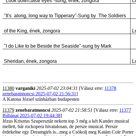
"Look down,dear eyes"-song, ének, zongora
L
"It's along, long way to Tipperary"-Sung by The Soldiers
of the King, ének, zongora
L
"I do Like to be Beside the Seaside"-sung by Mark
Sheridan, ének, zongora
L
11380
varganiki
2025-07-02 23:04:31
[Válasz erre:
11378
zenebaratmoncsi 2025-07-02 21:56:31
]
A Katona József színházban budapesten
11379
zenebaratmoncsi
2025-07-02 21:58:51
[Válasz erre:
11377
Búbánat 2025-07-02 19:44:38
]
Jézus Krisztus Szupersztár nekem top 3 még a két Kander musical
mellett, bár rockopera hivatalosan, de persze musical. Persze
érdekelne egy Dreamgirls is...meg a Csókolj meg Katám Cole Porter