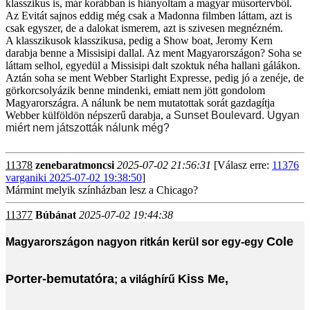
klasszikus is, már korábban is hiányoltam a magyar műsortervből.
Az Evitát sajnos eddig még csak a Madonna filmben láttam, azt is
csak egyszer, de a dalokat ismerem, azt is szivesen megnézném.
A klasszikusok klasszikusa, pedig a Show boat, Jeromy Kern
darabja benne a Missisipi dallal. Az ment Magyarországon? Soha se
láttam selhol, egyedül a Missisipi dalt szoktuk néha hallani gálákon.
Aztán soha se ment Webber Starlight Expresse, pedig jó a zenéje, de
görkorcsolyázik benne mindenki, emiatt nem jött gondolom
Magyarországra. A nálunk be nem mutatottak sorát gazdagítja
Webber külföldön népszerű darabja, a
Sunset Boulevard. Ugyan
miért nem játszották nálunk még?
11378
zenebaratmoncsi
2025-07-02 21:56:31
[Válasz erre:
11376
varganiki 2025-07-02 19:38:50
]
Mármint melyik színházban lesz a Chicago?
11377
Búbánat
2025-07-02 19:44:38
Cole
Magyarországon nagyon ritkán kerül sor egy-egy
Porter
-bemutatóra
Kiss Me,
; a világhírű