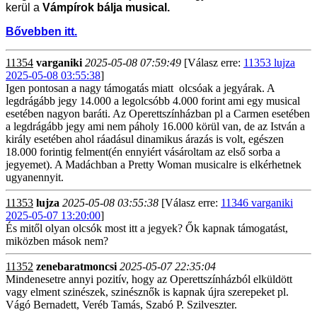
kerül a
Vámpírok bálja musical.
Bővebben itt.
11354
varganiki
2025-05-08 07:59:49
[Válasz erre:
11353 lujza
2025-05-08 03:55:38
]
Igen pontosan a nagy támogatás miatt olcsóak a jegyárak. A
legdrágább jegy 14.000 a legolcsóbb 4.000 forint ami egy musical
esetében nagyon baráti. Az Operettszínházban pl a Carmen esetében
a legdrágább jegy ami nem páholy 16.000 körül van, de az István a
király esetében ahol ráadásul dinamikus árazás is volt, egészen
18.000 forintig felment(én ennyiért vásároltam az első sorba a
jegyemet). A Madáchban a Pretty Woman musicalre is elkérhetnek
ugyanennyit.
11353
lujza
2025-05-08 03:55:38
[Válasz erre:
11346 varganiki
2025-05-07 13:20:00
]
És mitől olyan olcsók most itt a jegyek? Ők kapnak támogatást,
miközben mások nem?
11352
zenebaratmoncsi
2025-05-07 22:35:04
Mindenesetre annyi pozitív, hogy az Operettszínházból elküldött
vagy elment szinészek, szinésznők is kapnak újra szerepeket pl.
Vágó Bernadett, Veréb Tamás, Szabó P. Szilveszter.