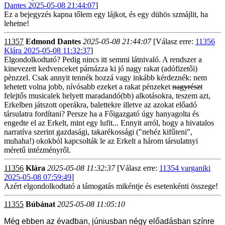
Dantes 2025-05-08 21:44:07
]
Ez a bejegyzés kapna tőlem egy lájkot, és egy dühös szmájlit, ha
lehetne!
11357
Edmond Dantes
2025-05-08 21:44:07
[Válasz erre:
11356
Klára 2025-05-08 11:32:37
]
Elgondolkodtató? Pedig nincs itt semmi látnivaló. A rendszer a
kinevezett kedvenceket párnázza ki jó nagy rakat (adófizetői)
pènzzel. Csak annyit tennék hozzá vagy inkább kérdeznék: nem
lehetett volna jobb, nívósabb ezeket a rakat pénzeket
nagyrészt
felejtős musicalek helyett maradandó(bb) alkotásokra, teszem azt,
Erkelben játszott operákra, balettekre illetve az azokat előadó
társulatra fordítani? Persze ha a Főigazgató úgy hanyagolta és
engedte el az Erkelt, mint egy lufit... Ennyit arról, hogy a hivatalos
narratíva szerint gazdasági, takarékossági ("nehéz kifűteni",
muhaha!) okokból kapcsolták le az Erkelt a három társulatnyi
méretű intézményről.
11356
Klára
2025-05-08 11:32:37
[Válasz erre:
11354 varganiki
2025-05-08 07:59:49
]
Azért elgondolkodtató a támogatás mikéntje és esetenkénti összege!
11355
Búbánat
2025-05-08 11:05:10
Még ebben az évadban, júniusban négy előadásban színre