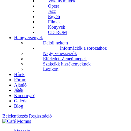
Vokális művek
Opera
Jazz
Egyéb
Filmek
Könyvek
CD-ROM
Hangversenyek
Dalolj nekem
Információk a sorozathoz
Nagy zeneszerzők
Elfeledett Zeneünnepek
Szakcikk hiszékenyeknek
Lexikon
Hírek
Fórum
Ajánló
Játék
Kimernya?
Galéria
Blog
Bejelentkezés
Regisztráció