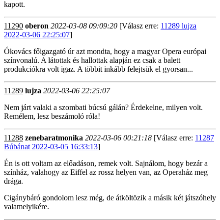
kapott.
11290
oberon
2022-03-08 09:09:20
[Válasz erre:
11289 lujza
2022-03-06 22:25:07
]
Ókovács főigazgató úr azt mondta, hogy a magyar Opera európai
színvonalú. A látottak és hallottak alapján ez csak a balett
produkciókra volt igaz. A többit inkább felejtsük el gyorsan...
11289
lujza
2022-03-06 22:25:07
Nem járt valaki a szombati búcsú gálán? Érdekelne, milyen volt.
Remélem, lesz beszámoló róla!
11288
zenebaratmonika
2022-03-06 00:21:18
[Válasz erre:
11287
Búbánat 2022-03-05 16:33:13
]
Én is ott voltam az előadáson, remek volt. Sajnálom, hogy bezár a
színház, valahogy az Eiffel az rossz helyen van, az Operaház meg
drága.
Cigánybáró gondolom lesz még, de átköltözik a másik két játszóhely
valamelyikére.