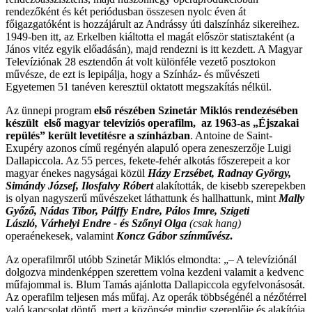
rendezőként és két periódusban összesen nyolc éven át
főigazgatóként is hozzájárult az Andrássy úti dalszínház sikereihez.
1949-ben itt, az Erkelben kiáltotta el magát először statisztaként (a
János vitéz egyik előadásán), majd rendezni is itt kezdett. A Magyar
Televíziónak 28 esztendőn át volt különféle vezető posztokon
művésze, de ezt is lepipálja, hogy a Színház- és művészeti
Egyetemen 51 tanéven keresztül oktatott megszakítás nélkül.
Az ünnepi program
első részében Szinetár Miklós rendezésében
készült első magyar televíziós operafilm, az
1963-as „Éjszakai
repülés” került levetítésre a színházban
. Antoine de Saint-
Exupéry azonos című regényén alapuló opera zeneszerzője Luigi
Dallapiccola. Az 55 perces, fekete-fehér alkotás főszerepeit a kor
magyar énekes nagyságai közül
Házy Erzsébet, Radnay György,
Simándy József, Ilosfalvy Róbert
alakították, de kisebb szerepekben
is olyan nagyszerű művészeket láthattunk és hallhattunk, mint
Mally
Győző, Nádas Tibor, Pálffy Endre, Pálos Imre, Szigeti
László, Várhelyi Endre - és Szőnyi Olga
(csak hang)
operaénekesek, valamint
Koncz Gábor színművész
.
Az operafilmről utóbb Szinetár Miklós elmondta: „– A televíziónál
dolgozva mindenképpen szerettem volna kezdeni valamit a kedvenc
műfajommal is. Blum Tamás ajánlotta Dallapiccola egyfelvonásosát.
Az operafilm teljesen más műfaj. Az operák többségénél a nézőtérrel
való kapcsolat döntő, mert a közönség mindig szereplője és alakítója