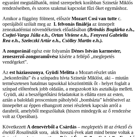
egyaránt megtalálhatók, mind szerepeltek korábban Szinetár Miklós
rendezéseiben, és szoros szakmai kapcsolat fűzi őket egymáshoz.
Amikor a függöny fölment, először
Mozart Cosi van tutte
c.
operájából szólalt meg az
I. felvonás fináléja
az ünnepelt
zeneakadémiai növendékeinek előadásában
(
Brindás Boglárka e.h.,
Csejtei-Varga Júlia e.h., Ortan Viviene e.h., Fenyvesi Gabriella
Rea e.h.
,
Szeleczki Artúr e.h., Csölley Martin e.h.).
A zongoránál
egész este folyamán
Dénes István karmester,
zeneszerző-zongoraművész
kísérte a fellépő „meglepetés
vendégeket”.
Az
est háziasszonya
,
Gyüdi Melitta
a Mozart-részlet után
„bekonferálta” és a színpadra hívta Szinetár Miklóst, aki – miután
természetesen hatalmas tapsokkal köszöntöttük őt - helyet foglalt a
színpad előterének jobb oldalán, a megszokott kis asztalkája mellett.
Gyüdi, aki a beszélgetőtársi feladatokat is ellátta ezen az esten,
aztán a baloldali proscenium páholyból „bombázta” kérdéseivel az
ünnepeltet az éppen elhangzott zenei részletek kapcsán arról a
darabról, amelyből megszólaltak (hiszen mindegyik az ő rendezése
volt az Operában).
Következett
A denevérből a Csárdás
–
meglepetés itt az érkező és
éneklő Rosalindák
sora,
akik hosszú évek alatt mind benne voltak a