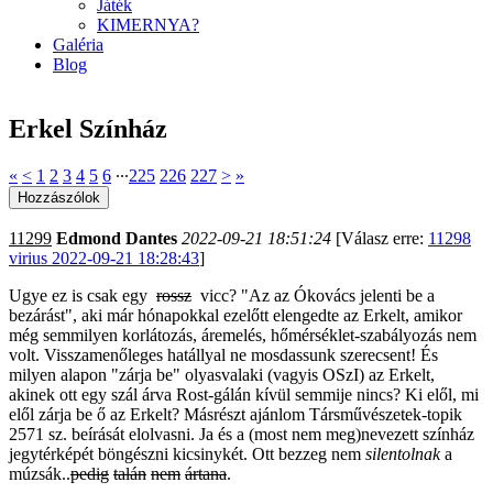
Játék
KIMERNYA?
Galéria
Blog
Erkel Színház
«
<
1
2
3
4
5
6
∙∙∙
225
226
227
>
»
11299
Edmond Dantes
2022-09-21 18:51:24
[Válasz erre:
11298
virius 2022-09-21 18:28:43
]
Ugye ez is csak egy
rossz
vicc? "Az az Ókovács jelenti be a
bezárást", aki már hónapokkal ezelőtt elengedte az Erkelt, amikor
még semmilyen korlátozás, áremelés, hőmérséklet-szabályozás nem
volt. Visszamenőleges hatállyal ne mosdassunk szerecsent! És
milyen alapon "zárja be" olyasvalaki (vagyis OSzI) az Erkelt,
akinek ott egy szál árva Rost-gálán kívül semmije nincs? Ki elől, mi
elől zárja be ő az Erkelt? Másrészt ajánlom Társművészetek-topik
2571 sz. beírását elolvasni. Ja és a (most nem meg)nevezett színház
jegytérképét böngészni kicsinykét. Ott bezzeg nem
silentolnak
a
múzsák..
pedig
talán
nem
ártana
.