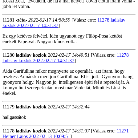
Koszi Zéta, tévedtem, de ha a mai helyett covid elottit írtam volna -
jobb let volna.
11281
-zéta-
2022-02-17 14:58:59
[Válasz erre:
11278 ladislav
kozlok 2022-02-17 14:31:37
]
Ez egy kétéves felvétel. Idén ugyanott egy Fülöp-Posa kettőst
énekelt Pape-val. Nagyon kínos volt...
11280
ladislav kozlok
2022-02-17 14:49:51
[Válasz erre:
11278
ladislav kozlok 2022-02-17 14:31:37
]
Aida Garifullina mikor megnyerte az operáliát, azt írtam, hogy
reszkess Annácska mert jon Garifullina. El is jott. Gyonyoru hang,
gyonyoru holgy. Nagyon jo, intelligensen épiti fel a repetoárját. A
konnyu lírai szerepek után most már Violettát, Mimit és Liu-t is
énekel.
11279
ladislav kozlok
2022-02-17 14:32:44
hallgassátok
11278
ladislav kozlok
2022-02-17 14:31:37
[Válasz erre:
11271
Heiner Lajos 2022-02-13 10:09:51
]