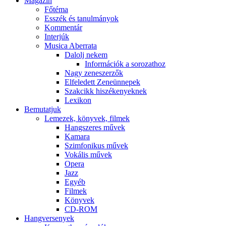
Magazin
Főtéma
Esszék és tanulmányok
Kommentár
Interjúk
Musica Aberrata
Dalolj nekem
Információk a sorozathoz
Nagy zeneszerzők
Elfeledett Zeneünnepek
Szakcikk hiszékenyeknek
Lexikon
Bemutatjuk
Lemezek, könyvek, filmek
Hangszeres művek
Kamara
Szimfonikus művek
Vokális művek
Opera
Jazz
Egyéb
Filmek
Könyvek
CD-ROM
Hangversenyek