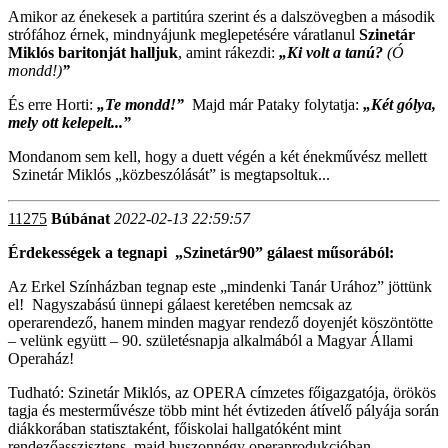
Amikor az énekesek a partitúra szerint és a dalszövegben a második
strófához érnek, mindnyájunk meglepetésére váratlanul
Szinetár
Miklós baritonját halljuk
, amint rákezdi:
„Ki volt a tanú?
(Ó
mondd!)
”
És erre Horti:
„Te mondd!”
Majd már Pataky folytatja:
„Két gólya,
mely ott kelepelt...”
Mondanom sem kell, hogy a duett végén a két énekművész mellett
Szinetár Miklós „közbeszólását” is megtapsoltuk...
11275
Búbánat
2022-02-13 22:59:57
Érdekességek a tegnapi „Szinetár90” gálaest műsorából:
Az Erkel Színházban tegnap este „mindenki Tanár Urához” jöttünk
el! Nagyszabású ünnepi gálaest keretében nemcsak az
operarendező, hanem minden magyar rendező doyenjét köszöntötte
– velünk együtt – 90. születésnapja alkalmából a Magyar Állami
Operaház!
Tudható: Szinetár Miklós, az OPERA címzetes főigazgatója, örökös
tagja és mesterművésze több mint hét évtizeden átívelő pályája során
diákkorában statisztaként, főiskolai hallgatóként mint
rendezőasszisztens, majd huszonnégy operaprodukcióban