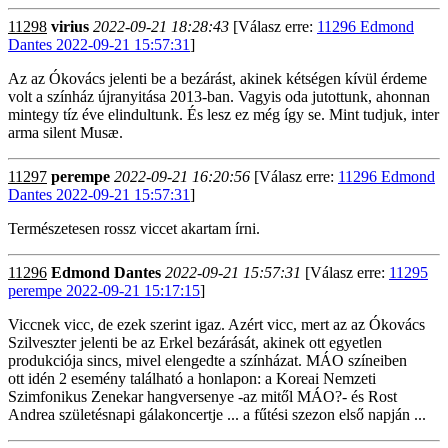
11298
virius
2022-09-21 18:28:43
[Válasz erre:
11296 Edmond
Dantes 2022-09-21 15:57:31
]
Az az Ókovács jelenti be a bezárást, akinek kétségen kívül érdeme
volt a színház újranyitása 2013-ban. Vagyis oda jutottunk, ahonnan
mintegy tíz éve elindultunk. És lesz ez még így se. Mint tudjuk, inter
arma silent Musæ.
11297
perempe
2022-09-21 16:20:56
[Válasz erre:
11296 Edmond
Dantes 2022-09-21 15:57:31
]
Természetesen rossz viccet akartam írni.
11296
Edmond Dantes
2022-09-21 15:57:31
[Válasz erre:
11295
perempe 2022-09-21 15:17:15
]
Viccnek vicc, de ezek szerint igaz. Azért vicc, mert az az Ókovács
Szilveszter jelenti be az Erkel bezárását, akinek ott egyetlen
produkciója sincs, mivel elengedte a színházat. MÁO színeiben
ott idén 2 esemény található a honlapon: a Koreai Nemzeti
Szimfonikus Zenekar hangversenye -az mitől MÁO?- és Rost
Andrea születésnapi gálakoncertje ... a fűtési szezon első napján ...