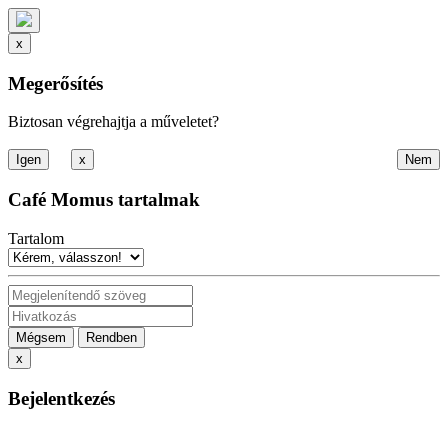
x
Megerősítés
Biztosan végrehajtja a műveletet?
x
Café Momus tartalmak
Tartalom
Mégsem
Rendben
x
Bejelentkezés