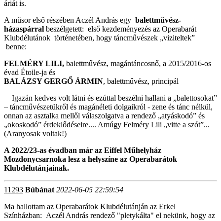
áriát is.
A műsor első részében Aczél András egy
balettművész-
házaspárral
beszélgetett: első kezdeményezés az Operabarát
Klubdélutánok történetében, hogy táncművészek „viziteltek”
benne:
FELMÉRY LILI,
balettművész, magántáncosnő, a 2015/2016-os
évad Étoile-ja és
BALÁZSY GERGŐ ÁRMIN
, balettművész, principál
Igazán kedves volt látni és ezúttal beszélni hallani a „balettosokat”
– táncművészetükről és magánéleti dolgaikról - zene és tánc nélkül,
onnan az asztalka mellől válaszolgatva a rendező „atyáskodó” és
„okoskodó” érdeklődéseire.... Amúgy Felméry Lili „vitte a szót”...
(Aranyosak voltak!)
A 2022/23-as évadban már az Eiffel Műhelyház
Mozdonycsarnoka lesz a helyszíne az Operabarátok
Klubdélutánjainak.
11293
Búbánat
2022-06-05 22:59:54
Ma hallottam az Operabarátok Klubdélutánján az Erkel
Színházban: Aczél András rendező "pletykálta" el nekünk, hogy az