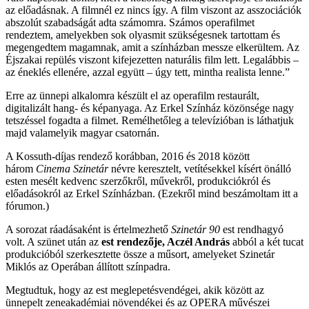
az előadásnak. A filmnél ez nincs így. A film viszont az asszociációk
abszolút szabadságát adta számomra. Számos operafilmet
rendeztem, amelyekben sok olyasmit szükségesnek tartottam és
megengedtem magamnak, amit a színházban messze elkerültem. Az
Éjszakai repülés viszont kifejezetten naturális film lett. Legalábbis –
az éneklés ellenére, azzal együtt – úgy tett, mintha realista lenne.”
Erre az ünnepi alkalomra készült el az operafilm restaurált,
digitalizált hang- és képanyaga. Az Erkel Színház közönsége nagy
tetszéssel fogadta a filmet. Remélhetőleg a televízióban is láthatjuk
majd valamelyik magyar csatornán.
A Kossuth-díjas rendező korábban, 2016 és 2018 között
három
Cinema Szinetár
névre keresztelt, vetítésekkel kísért önálló
esten mesélt kedvenc szerzőkről, művekről, produkciókról és
előadásokról az Erkel Színházban. (Ezekről mind beszámoltam itt a
fórumon.)
A sorozat ráadásaként is értelmezhető
Szinetár 90
est rendhagyó
volt. A szünet után az
est rendezője, Aczél András
abból a két tucat
produkcióból szerkesztette össze a műsort, amelyeket Szinetár
Miklós az Operában állított színpadra.
Megtudtuk, hogy az est meglepetésvendégei, akik között az
ünnepelt zeneakadémiai növendékei és az OPERA művészei