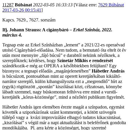
11287
Búbánat
2022-03-05 16:33:13
[Válasz erre:
7629 Búbánat
2017-03-26 00:15:41
]
Kapcs. 7629., 7627. sorszám
Ifj. Johann Strauss: A cigánybáró
– Erkel Színház, 2022.
március 4.
Tegnap este az Erkel Színházban „lement” a 2021/22-es operaévad
utolsó Cigánybáró-előadása. Nem tudom, a bemutató óta eltelt öt év
után most mennyire „fájó búcsú” e darabtól nekünk nézőknek, a
szereplőknek; kérdéses, hogy
Színetár Miklós e rendezését
szándékozik-e még az OPERA a későbbiekben felújítani? Egy
bizonyos: a tegnapi előadás „magánjelenetében”
Hábetler András
is búcsúzott, pontosabban mint az operett keretjátékában kikiáltó-
narrátor szereplő, külön kihangsúlyozta ezt a „megrendítő” hírt az
(egyik) rögtönzött „spontán” kiszólásai közt, célzatosan, könnybe
lábadt szemmel, nagy búskomoran felhívva erre mind a vurstli-
keretjáték „kórus-közönsége”, mind a nézőtéri publikum figyelmét.
Hábetler András igen elemében érezte magát a színpadon, egymást
követték a sziporkázónak szánt kommentjei, a kötött szövegén
túllépő vagy a kvázi improvizálást elhagyó tudatos kikacsintásai,
„kiszólásai” s végül már a napi aktualizálást is beleférőnek gondolta
mondókájába. Pl. arra kérte a közönséget, hogy szeretné