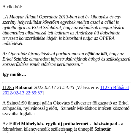
A cikkből:
„A Magyar Állami Operaház 2013-ban hat év kihagyást és egy
szerény helyreállítást követően egyebek mellett azzal a céllal is
nyitotta újra az Erkel Színházat, hogy az előadások megtartására
átmenetileg alkalmassá tett teátrum az Andrássy úti dalszínház
tervezett korszerűsítése idején is biztosítani tudja az OPERA
működését.
Az Operaház újranyitásával párhuzamosan
eljött az idő
, hogy az
Erkel Színház elmaradott infrastruktúrájának átfogó és szükségszerű
korszerűsítése ismét előtérbe kerülhessen.”
Így múlik…
11285
Búbánat
2022-02-17 21:54:45
[Válasz erre:
11275 Búbánat
2022-02-13 22:59:57
]
A Szinetár90 ünnepi gálán Ókovács Szilveszter főigazgató az Erkel
színpadán, nyilvánosság előtt, Szinetár Miklóshoz intézett köszöntő
szavaiba foglalta:
Az
Eiffel Műhelyház egyik új próbatermét - háziszínpad
- a
februárban kilencvenedik születésnapját ünneplő
Szinetár