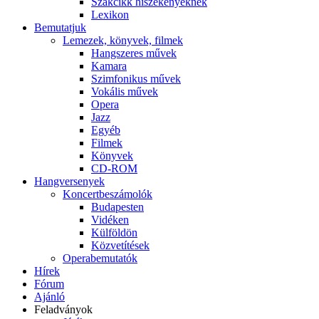
Szakcikk hiszékenyeknek
Lexikon
Bemutatjuk
Lemezek, könyvek, filmek
Hangszeres művek
Kamara
Szimfonikus művek
Vokális művek
Opera
Jazz
Egyéb
Filmek
Könyvek
CD-ROM
Hangversenyek
Koncertbeszámolók
Budapesten
Vidéken
Külföldön
Közvetítések
Operabemutatók
Hírek
Fórum
Ajánló
Feladványok