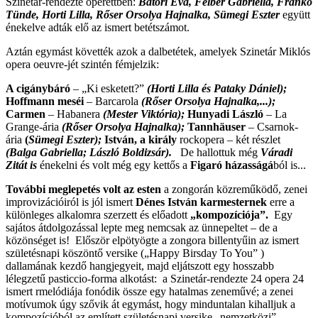
Szinetár-rendezte operettben:
Bátori Éva, Felber Gabriella, Frankó
Tünde, Horti Lilla, Rőser Orsolya Hajnalka, Sümegi Eszter
együtt
énekelve adták elő az ismert betétszámot.
Aztán egymást követték azok a dalbetétek, amelyek Szinetár Miklós
opera oeuvre-jét szintén fémjelzik:
A cigánybáró
– „Ki esketett?”
(Horti Lilla és Pataky Dániel);
Hoffmann meséi
– Barcarola
(
Rőser Orsolya Hajnalka,...);
Carmen
– Habanera
(Mester Viktória);
Hunyadi László
– La
Grange-ária
(
Rőser Orsolya Hajnalka);
Tannhäuser
– Csarnok-
ária
(
Sümegi Eszter);
István, a király
rockopera – két részlet
(Balga Gabriella; László Boldizsár).
De hallottuk még
Váradi
Zitát is
énekelni és volt még egy kettős a
Figaró házasságá
ból is...
További meglepetés volt az esten
a zongorán közreműködő, zenei
improvizációiról is jól ismert
Dénes István karmesternek
erre a
különleges alkalomra szerzett és előadott
„kompozíciója”.
Egy
sajátos átdolgozással lepte meg nemcsak az ünnepeltet – de a
közönséget is! Először elpötyögte a zongora billentyűin az ismert
születésnapi köszöntő versike („Happy Birsday To You” )
dallamának kezdő hangjegyeit, majd eljátszott egy hosszabb
lélegzetű pasticcio-forma alkotást: a Szinetár-rendezte 24 opera 24
ismert rmelódiája fonódik össze egy hatalmas zeneművé; a zenei
motívumok úgy szővik át egymást, hogy minduntalan kihalljuk a
kompozícióból az említett születésnapi versike „nemzetközi”