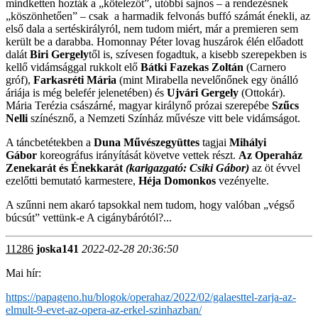
mindketten hozták a „kötelezőt”, utóbbi sajnos – a rendezésnek
„köszönhetően” – csak a harmadik felvonás buffó számát énekli, az
első dala a sertéskirályról, nem tudom miért, már a premieren sem
került be a darabba. Homonnay Péter lovag huszárok élén előadott
dalát
Biri Gergely
től is, szívesen fogadtuk, a kisebb szerepekben is
kellő vidámsággal rukkolt elő
Bátki Fazekas Zoltán
(Carnero
gróf),
Farkasréti Mária
(mint Mirabella nevelőnőnek egy önálló
áriája is még belefér jelenetében) és
Ujvári Gergely
(Ottokár).
Mária Terézia császárné, magyar királynő prózai szerepébe
Szűcs
Nelli
színésznő, a Nemzeti Színház művésze vitt bele vidámságot.
A táncbetétekben a
Duna Művészegyüttes
tagjai
Mihályi
Gábor
koreográfus irányítását követve vettek részt.
Az Operaház
Zenekarát és Énekkarát
(karigazgató: Csiki Gábor)
az öt évvel
ezelőtti bemutató karmestere,
Héja Domonkos
vezényelte.
A szűnni nem akaró tapsokkal nem tudom, hogy valóban „végső
búcsút” vettünk-e A cigánybárótól?...
11286
joska141
2022-02-28 20:36:50
Mai hír:
https://papageno.hu/blogok/operahaz/2022/02/galaesttel-zarja-az-
elmult-9-evet-az-opera-az-erkel-szinhazban/