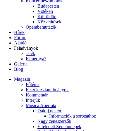
Koncertbeszámolók
Budapesten
Vidéken
Külföldön
Közvetítések
Operabemutatók
Hírek
Fórum
Ajánló
Feladványok
Játék
Kimernya?
Galéria
Blog
Magazin
Főtéma
Esszék és tanulmányok
Kommentár
Interjúk
Musica Aberrata
Dalolj nekem
Információk a sorozathoz
Nagy zeneszerzők
Elfeledett Zeneünnepek