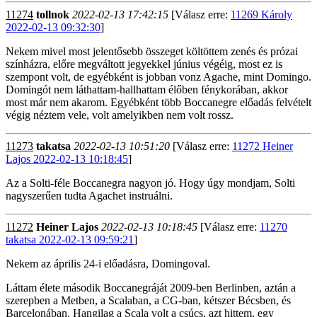
11274
tollnok
2022-02-13 17:42:15
[Válasz erre:
11269 Károly
2022-02-13 09:32:30
]
Nekem mivel most jelentősebb összeget költöttem zenés és prózai
színházra, előre megváltott jegyekkel június végéig, most ez is
szempont volt, de egyébként is jobban vonz Agache, mint Domingo.
Domingót nem láthattam-hallhattam élőben fénykorában, akkor
most már nem akarom. Egyébként több Boccanegre előadás felvételt
végig néztem vele, volt amelyikben nem volt rossz.
11273
takatsa
2022-02-13 10:51:20
[Válasz erre:
11272 Heiner
Lajos 2022-02-13 10:18:45
]
Az a Solti-féle Boccanegra nagyon jó. Hogy úgy mondjam, Solti
nagyszerűen tudta Agachet instruálni.
11272
Heiner Lajos
2022-02-13 10:18:45
[Válasz erre:
11270
takatsa 2022-02-13 09:59:21
]
Nekem az április 24-i előadásra, Domingoval.
Láttam élete második Boccanegráját 2009-ben Berlinben, aztán a
szerepben a Metben, a Scalaban, a CG-ban, kétszer Bécsben, és
Barcelonában. Hangilag a Scala volt a csúcs, azt hittem, egy