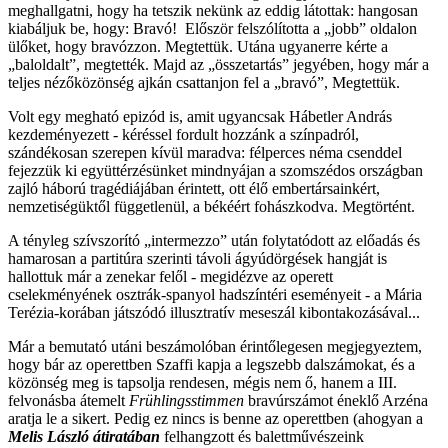
meghallgatni, hogy ha tetszik nekünk az eddig látottak: hangosan
kiabáljuk be, hogy: Bravó! Először felszólította a „jobb” oldalon
ülőket, hogy bravózzon. Megtettük. Utána ugyanerre kérte a
„baloldalt”, megtették. Majd az „összetartás” jegyében, hogy már a
teljes nézőközönség ajkán csattanjon fel a „bravó”, Megtettük.
Volt egy megható epizód is, amit ugyancsak Hábetler András
kezdeményezett - kéréssel fordult hozzánk a színpadról,
szándékosan szerepen kívül maradva: félperces néma csenddel
fejezzük ki együttérzésünket mindnyájan a szomszédos országban
zajló háború tragédiájában érintett, ott élő embertársainkért,
nemzetiségüktől függetlenül, a békéért fohászkodva. Megtörtént.
A tényleg szívszorító „intermezzo” után folytatódott az előadás és
hamarosan a partitúra szerinti távoli ágyúdörgések hangját is
hallottuk már a zenekar felől - megidézve az operett
cselekményének osztrák-spanyol hadszíntéri eseményeit - a Mária
Terézia-korában játszódó illusztratív meseszál kibontakozásával...
Már a bemutató utáni beszámolóban érintőlegesen megjegyeztem,
hogy bár az operettben Szaffi kapja a legszebb dalszámokat, és a
közönség meg is tapsolja rendesen, mégis nem ő, hanem a III.
felvonásba átemelt
Frühlingsstimmen
bravúrszámot éneklő Arzéna
aratja le a sikert. Pedig ez nincs is benne az operettben (ahogyan a
Melis László
átiratában
felhangzott és balettművészeink