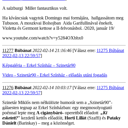
A salzburgi Miller fantasztikus volt.
Ha kíváncsiak vagytok Domingo mai formájára, hallgassátom meg
Tubuson. A moszkvai Bolsojban Aida Garifullinával énekelt,
Violetta és Germont kettose a II-felvonásbol. /2020, január 19/
www.youtube.com/watch?v=y5284OXbhx0
11277
Búbánat
2022-02-14 21:16:46
[Válasz erre:
11275 Búbánat
2022-02-13 22:59:57
]
Képgaléria – Erkel Színház – Szinetár90
Video - Szinetár90 - Erkel Színház - előadás utáni fogadás
11276
Búbánat
2022-02-14 10:03:17
[Válasz erre:
11275 Búbánat
2022-02-13 22:59:57
]
Szinetár Miklós nem nélkülözte humorát sem a „Szinetár90”-
gálaesten tegnap az Erkel Színházban: egy megmosolyogtató
poénnal lepte meg
A cigánybáró-
operettből előadott
„Ki
esketett?
” kezdetű kettős előadóit,
Horti Lillát
(Szaffi) és
Pataky
Dánielt
(Barinkay) – meg a közönséget.