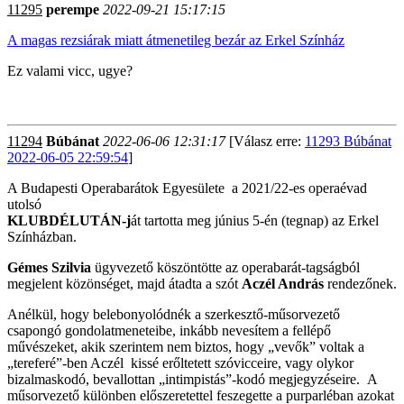
11295
perempe
2022-09-21 15:17:15
A magas rezsiárak miatt átmenetileg bezár az Erkel Színház
Ez valami vicc, ugye?
11294
Búbánat
2022-06-06 12:31:17
[Válasz erre:
11293 Búbánat
2022-06-05 22:59:54
]
A Budapesti Operabarátok Egyesülete a 2021/22-es operaévad
utolsó
KLUBDÉLUTÁN-j
át tartotta meg június 5-én (tegnap) az Erkel
Színházban.
Gémes Szilvia
ügyvezető köszöntötte az operabarát-tagságból
megjelent közönséget, majd átadta a szót
Aczél András
rendezőnek.
Anélkül, hogy belebonyolódnék a szerkesztő-műsorvezető
csapongó gondolatmeneteibe, inkább nevesítem a fellépő
művészeket, akik szerintem nem biztos, hogy „vevők” voltak a
„tereferé”-ben Aczél kissé erőltetett szóvicceire, vagy olykor
bizalmaskodó, bevallottan „intimpistás”-kodó megjegyzéseire. A
műsorvezető különben előszeretettel feszegette a purparléban azokat