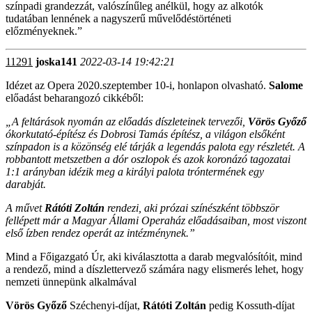
színpadi grandezzát, valószínűleg anélkül, hogy az alkotók
tudatában lennének a nagyszerű művelődéstörténeti
előzményeknek.”
11291
joska141
2022-03-14 19:42:21
Idézet az Opera 2020.szeptember 10-i, honlapon olvasható.
Salome
előadást beharangozó cikkéből:
„A feltárások nyomán az előadás díszleteinek tervezői,
Vörös Győző
ókorkutató-építész és Dobrosi Tamás építész, a világon elsőként
színpadon is a közönség elé tárják a legendás palota egy részletét. A
robbantott metszetben a dór oszlopok és azok koronázó tagozatai
1:1 arányban idézik meg a királyi palota tróntermének egy
darabját.
A művet
Rátóti Zoltán
rendezi, aki prózai színészként többször
fellépett már a Magyar Állami Operaház előadásaiban, most viszont
első ízben rendez operát az intézménynek.”
Mind a Főigazgató Úr, aki kiválasztotta a darab megvalósítóit, mind
a rendező, mind a díszlettervező számára nagy elismerés lehet, hogy
nemzeti ünnepünk alkalmával
Vörös Győző
Széchenyi-díjat,
Rátóti Zoltán
pedig Kossuth-díjat