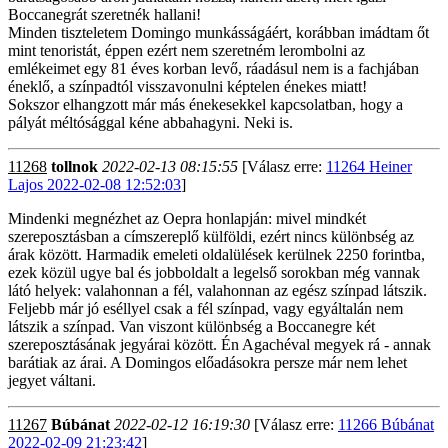
Boccanegrát szeretnék hallani!
Minden tiszteletem Domingo munkásságáért, korábban imádtam őt
mint tenoristát, éppen ezért nem szeretném lerombolni az
emlékeimet egy 81 éves korban levő, ráadásul nem is a fachjában
éneklő, a színpadtól visszavonulni képtelen énekes miatt!
Sokszor elhangzott már más énekesekkel kapcsolatban, hogy a
pályát méltósággal kéne abbahagyni. Neki is.
11268
tollnok
2022-02-13 08:15:55
[Válasz erre:
11264 Heiner
Lajos 2022-02-08 12:52:03
]
Mindenki megnézhet az Oepra honlapján: mivel mindkét
szereposztásban a címszereplő külföldi, ezért nincs különbség az
árak között. Harmadik emeleti oldalülések kerülnek 2250 forintba,
ezek közül ugye bal és jobboldalt a legelső sorokban még vannak
látó helyek: valahonnan a fél, valahonnan az egész színpad látszik.
Feljebb már jó eséllyel csak a fél színpad, vagy egyáltalán nem
látszik a színpad. Van viszont különbség a Boccanegre két
szereposztásának jegyárai között. Én Agachéval megyek rá - annak
barátiak az árai. A Domingos előadásokra persze már nem lehet
jegyet váltani.
11267
Búbánat
2022-02-12 16:19:30
[Válasz erre:
11266 Búbánat
2022-02-09 21:23:42
]