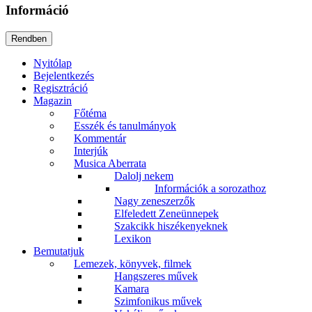
Információ
Nyitólap
Bejelentkezés
Regisztráció
Magazin
Főtéma
Esszék és tanulmányok
Kommentár
Interjúk
Musica Aberrata
Dalolj nekem
Információk a sorozathoz
Nagy zeneszerzők
Elfeledett Zeneünnepek
Szakcikk hiszékenyeknek
Lexikon
Bemutatjuk
Lemezek, könyvek, filmek
Hangszeres művek
Kamara
Szimfonikus művek