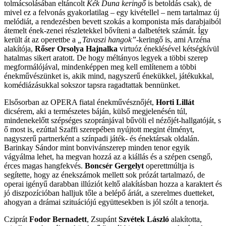
tolmácsolásában eltáncolt
Kék Duna keringő
is betoldás csak), de
mivel ez a felvonás gyakorlatilag – egy kivétellel – nem tartalmaz új
melódiát, a rendezésben bevett szokás a komponista más darabjaiból
átemelt ének-zenei részletekkel bővíteni a dalbetétek számát. Így
került át az operettbe a
„Tavaszi hangok”
-keringő is, ami Arzéna
alakítója,
Rőser Orsolya Hajnalka
virtuóz éneklésével kétségkívül
hatalmas sikert aratott. De hogy méltányos legyek a többi szerep
megformálójával, mindenképpen meg kell említenem a többi
énekművészünket is, akik mind, nagyszerű énekükkel, játékukkal,
komédiázásukkal sokszor tapsra ragadtattak bennünket.
Elsősorban az OPERA fiatal énekművésznőjét,
Horti Lillát
dicsérem, aki a természetes báján, külső megjelenésén túl,
mindenekelőtt szépséges szopránjával bűvöli el nézőjét-hallgatóját, s
ő most is, ezúttal Szaffi szerepében nyújtott megint élményt,
nagyszerű partnerként a színpadi játék- és énektársak oldalán.
Barinkay Sándor mint bonvivánszerep minden tenor egyik
vágyálma lehet, ha megvan hozzá az a kiállás és a szépen csengő,
érces magas hangfekvés.
Boncsér Gergelyt
operettmúltja is
segítette, hogy az énekszámok mellett sok prózát tartalmazó, de
operai igényű darabban illúziót keltő alakításban hozza a karaktert és
jó diszpozícióban halljuk tőle a belépő áriát, a szerelmes duetteket,
ahogyan a drámai szituációjú együttesekben is jól szólt a tenorja.
Cziprát
Fodor Bernadett
, Zsupánt
Szvétek László
alakította,