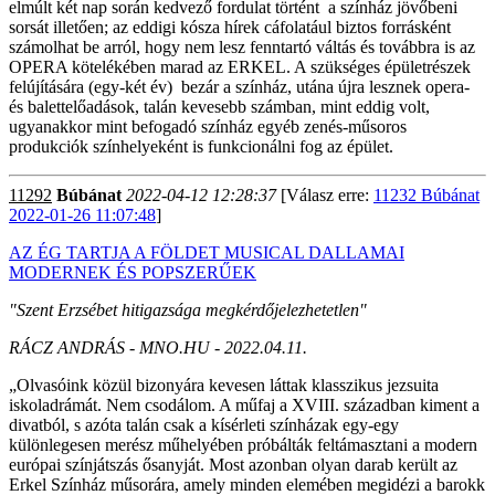
elmúlt két nap során kedvező fordulat történt a színház jövőbeni
sorsát illetően; az eddigi kósza hírek cáfolatául biztos forrásként
számolhat be arról, hogy nem lesz fenntartó váltás és továbbra is az
OPERA kötelékében marad az ERKEL. A szükséges épületrészek
felújítására (egy-két év) bezár a színház, utána újra lesznek opera-
és balettelőadások, talán kevesebb számban, mint eddig volt,
ugyanakkor mint befogadó színház egyéb zenés-műsoros
produkciók színhelyeként is funkcionálni fog az épület.
11292
Búbánat
2022-04-12 12:28:37
[Válasz erre:
11232 Búbánat
2022-01-26 11:07:48
]
AZ ÉG TARTJA A FÖLDET MUSICAL DALLAMAI
MODERNEK ÉS POPSZERŰEK
"Szent Erzsébet hitigazsága megkérdőjelezhetetlen"
RÁCZ ANDRÁS - MNO.HU - 2022.04.11.
„Olvasóink közül bizonyára kevesen láttak klasszikus jezsuita
iskoladrámát. Nem csodálom. A műfaj a XVIII. században kiment a
divatból, s azóta talán csak a kísérleti színházak egy-egy
különlegesen merész műhelyében próbálták feltámasztani a modern
európai színjátszás ősanyját. Most azonban olyan darab került az
Erkel Színház műsorára, amely minden elemében megidézi a barokk