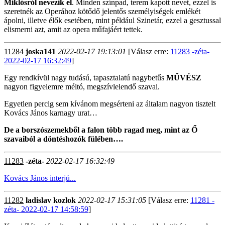
Miklósról nevezik el
. Minden színpad, terem kapott nevet, ezzel is
szeretnék az Operához kötődő jelentős személyiségek emlékét
ápolni, illetve élők esetében, mint például Szinetár, ezzel a gesztussal
elismerni azt, amit az opera műfajáért tettek.
11284
joska141
2022-02-17 19:13:01
[Válasz erre:
11283 -zéta-
2022-02-17 16:32:49
]
Egy rendkívül nagy tudású, tapasztalatú nagybetűs
MŰVÉSZ
nagyon figyelemre méltó, megszívlelendő szavai.
Egyetlen percig sem kívánom megsérteni az általam nagyon tisztelt
Kovács János karnagy urat…
De a borszószemekből a falon több ragad meg, mint az Ő
szavaiból a döntéshozók fülében….
11283
-zéta-
2022-02-17 16:32:49
Kovács János interjú...
11282
ladislav kozlok
2022-02-17 15:31:05
[Válasz erre:
11281 -
zéta- 2022-02-17 14:58:59
]