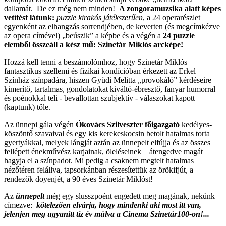
dallamát. De ez még nem minden!
A zongoramuzsika alatt képes
vetítést látunk:
puzzle kirakós játékszerűen
, a 24 operarészlet
egyenként az elhangzás sorrendjében, de keverten (és megcímkézve
az opera címével) „beúszik” a képbe és a végén a
24 puzzle
elemből összeáll a kész mű: Szinetár Miklós arcképe!
Hozzá kell tenni a beszámolómhoz, hogy Szinetár Miklós
fantasztikus szellemi és fizikai kondícióban érkezett az Erkel
Színház színpadára, hiszen Gyüdi Melitta „provokáló” kérdéseire
kimerítő, tartalmas, gondolatokat kiváltó-ébresztő, fanyar humorral
és poénokkal teli - bevallottan szubjektív - válaszokat kapott
(kaptunk) tőle.
Az ünnepi gála végén
Ókovács Szilveszter főigazgató
kedélyes-
köszöntő szavaival és egy kis kerekeskocsin betolt hatalmas torta
gyertyákkal, melyek lángját aztán az ünnepelt elfújja és az összes
fellépett énekművész karjainak, öleléseinek átengedve magát
hagyja el a színpadot. Mi pedig a csaknem megtelt hatalmas
nézőtéren felállva, tapsorkánban részesítettük az örökifjút, a
rendezők doyenjét, a 90 éves Szinetár Miklóst!
Az
ünnepelt
még egy slusszpoént engedett meg magának, nekünk
címezve:
kötelezően elvárja, hogy mindenki aki most itt van,
jelenjen meg ugyanitt tíz év múlva a Cinema Szinetár100-on!...