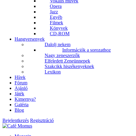
Vokális művek
Opera
Jazz
Egyéb
Filmek
Könyvek
CD-ROM
Hangversenyek
Dalolj nekem
Információk a sorozathoz
Nagy zeneszerzők
Elfeledett Zeneünnepek
Szakcikk hiszékenyeknek
Lexikon
Hírek
Fórum
Ajánló
Játék
Kimernya?
Galéria
Blog
Bejelentkezés
Regisztráció