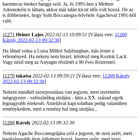
harmincas énekes hangja szól. Ja, és 1995-ben a Metben
Adornoként is láttam, akkor már talán kicsit idős volt hozzá. De az
is döbbenetes, hogy Solti Boccanegra-felvétele Agacheval 1991-ből
való.
11271
Heiner Lajos
2022-02-13 10:09:51
[Válasz erre:
11269
Károly 2022-02-13 09:32:30
]
Ha láttad volna a Luisa Millert Salzburgban, más lenne a
véleményed. Ha nekem nem hiszel, kérdezd meg Kozlok Lacit.
Vagy nézd meg az Anyagin részletét a 90 éves Reizennel.
11270
takatsa
2022-02-13 09:59:21
[Válasz erre:
11269 Károly
2022-02-13 09:32:30
]
Nekem mindkét szereposztásra van jegyem, mert szeretném
mégegyszer - valószínűleg utoljára - látni a XX. század egyik
legnagyobb énekesét. Ameliával kapcsolatban pedig valamiben
reménykedem, mert a remény hal meg utoljára...
11269
Károly
2022-02-13 09:32:30
Nekem Agache Boccanegrájára szól a jegyem, de nem azért, mert
barátságosabb áron juthattam hozzá, hanem azért, mert igazi