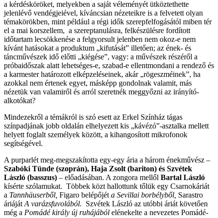
a kérdésköröket, melyekben a saját véleményét ütköztethette
jelenlévő vendégjeiével, kíváncsian nézeteikre is a felvetett olyan
témakörökben, mint például a régi idők szerepfelfogásától miben tér
el a mai korszellem, a szereptanulásra, felkészülésre fordított
időtartam lecsökkenése a felgyorsult jelenben nem okoz-e nem
kívánt hatásokat a produktum „kifutását” illetően; az ének- és
táncművészek idő előtti „kiégése”, vagy: a művészek részéről a
próbaidőszak alatt lehetséges-e, szabad-e ellentmondani a rendező és
a karmester határozott elképzeléseinek, akár „rögeszméinek”, ha
azokkal nem értenek egyet, másképp gondolnak valamit, más
nézetük van valamiről és arról szeretnék meggyőzni az irányító-
alkotókat?
Mindezekről a témákról is szó esett az Erkel Színház tágas
színpadjának jobb oldalán elhelyezett kis „kávézó”-asztalka mellett
helyett foglalt személyek között, a kihangosított mikrofonok
segítségével.
A purparlét meg-megszakította egy-egy ária a három énekművész –
Szabóki Tünde (szoprán), Haja Zsolt (bariton) és Szvétek
László (basszus)
– előadásában. A zongora mellől
Bartal László
kísérte szólamukat. Többek közt hallottunk tőlük egy Csarnokáriát
a
Tannhäuserből,
Figaro belépőjét
a Sevillai borbélyből,
Sarastro
áriáját
A varázsfuvolából.
Szvétek László
az utóbbi áriát követően
még a
Pomádé király új ruhájából
elénekelte a nevezetes Pomádé-