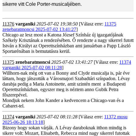
sikerre vitt Cole Porter-musicaljében.
11376
varganiki
2025-07-02 19:38:50
[Válasz erre:
11375
zenebaratmoncsi 2025-07-02 13:41:27
]
Chicago az lesz most a Katona József Színház új igazgatójának
Székely Krisztának a rendezésében. Ő rendezte a nagy sikerrel futott
István a Királyt az Operettszínházban ami januárban a Papp László
Sportarénában is bemutatásra kerül.
11375
zenebaratmoncsi
2025-07-02 13:41:27
[Válasz erre:
11374
varganiki 2025-07-02 08:11:28
]
Willhorn-nak még ott van a Bonny and Clyde musicalja is, pár éve
láttam, hogy játszották a Városmajori Szabadtári színpadon. Lévay
darabja pedig a Maria Antoinette, amit szintén ment a Budapesti
Operettszínházban, egyszer meg is néztem anno Gubik Petra
főszerepével.
Mondjuk nekem John Kander a kedvencem a Chicago-van és a
Cabaret-tel.
11374
varganiki
2025-07-02 08:11:28
[Válasz erre:
11372 mosu
2025-06-26 18:13:18
]
Bizony hogy sokan várják. A Lévay daraboknak itthon mindig is
sikere volt: Mozart, Elisabeth, Rebecca mind nagy sikerrel futottak