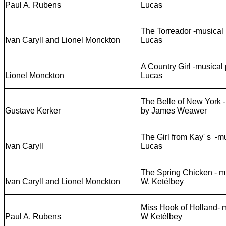
Paul A. Rubens
Lucas
The Torreador -musical 
Ivan Caryll and Lionel Monckton
Lucas
A Country Girl -musical
Lionel Monckton
Lucas
The Belle of New York -
Gustave Kerker
by James Weawer
The Girl from Kay' s -m
Ivan Caryll
Lucas
The Spring Chicken - mu
Ivan Caryll and Lionel Monckton
W. Ketélbey
Miss Hook of Holland- m
Paul A. Rubens
W Ketélbey