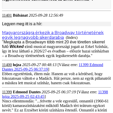
11401
Búbánat
2025-09-28 12:56:49
Legyen meg itt is a hír:
Magyarországra érkezik a Broadway történetének
egyik legnagyobb sikerdarabja
(Index)
"Megkapta a Broadwayn több mint 20 éve töretlen sikerrel
futó
Wicked
c
ímű musical magyarországi jogait az Erkel Színház,
így itt lesz látható a 2026/27-es évadban – először hazai színházban
– a Broadway történetének egyik legsikeresebb darabja."
11400
lujza
2025-09-27 00:48:13
[Válasz erre:
11399 Edmond
Dantes 2025-09-25 06:37:19
]
Ebben egyetértünk, éltem már. Hanem az volt a kérdésed, hogy
fokozatosan váltott-e a Madách. Hát persze, nem az egyik pillanatról
a másikra lett musical színház, hanem csak fokozatosan.
11399
Edmond Dantes
2025-09-25 06:37:19
[Válasz erre:
11398
lujza 2025-09-25 02:43:45
]
Nincs ellentmondàs: "...felvette a vele egyesülő, onnantòl (1960-61
körül) kamaraszìnhàzakènt működő Madàch tèri teàtrum egykori
nevèt." Ez az Erzsèbet körùti szìnhàzra èrtendő. Onnantòl a körùti