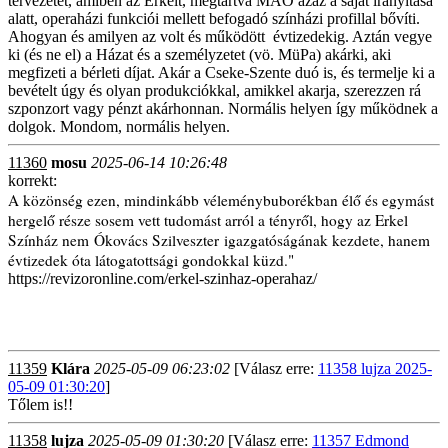
tervezetet, amiben az Erkelt, megtartva MÀO azaz a saját irányítása
alatt, operaházi funkciói mellett befogadó színházi profillal bővíti.
Ahogyan és amilyen az volt és működött évtizedekig. Aztán vegye
ki (és ne el) a Házat és a személyzetet (vö. MüPa) akárki, aki
megfizeti a bérleti díjat. Akár a Cseke-Szente duó is, és termelje ki a
bevételt úgy és olyan produkciókkal, amikkel akarja, szerezzen rá
szponzort vagy pénzt akárhonnan. Normális helyen így működnek a
dolgok. Mondom, normális helyen.
11360
mosu
2025-06-14 10:26:48
korrekt:
A közönség ezen, mindinkább véleménybuborékban élő és egymást
hergelő része sosem vett tudomást arról a tényről, hogy az Erkel
Színház nem
Ókovács Szilveszter
igazgatóságának kezdete, hanem
évtizedek óta látogatottsági gondokkal küzd."
https://revizoronline.com/erkel-szinhaz-operahaz/
11359
Klára
2025-05-09 06:23:02
[Válasz erre:
11358 lujza 2025-
05-09 01:30:20
]
Tőlem is!!
11358
lujza
2025-05-09 01:30:20
[Válasz erre:
11357 Edmond