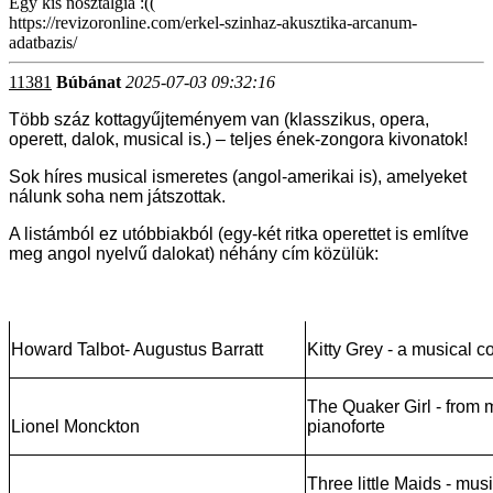
Egy kis nosztalgia :((
https://revizoronline.com/erkel-szinhaz-akusztika-arcanum-
adatbazis/
11381
Búbánat
2025-07-03 09:32:16
Több száz kottagyűjteményem van (klasszikus, opera,
operett, dalok, musical is.) – teljes ének-zongora kivonatok!
Sok híres musical ismeretes (angol-amerikai is), amelyeket
nálunk soha nem játszottak.
A listámból ez utóbbiakból (egy-két ritka operettet is említve
meg angol nyelvű dalokat) néhány cím közülük:
Howard Talbot- Augustus Barratt
Kitty Grey - a musical 
The Quaker Girl - from 
Lionel Monckton
pianoforte
Three little Maids - mus