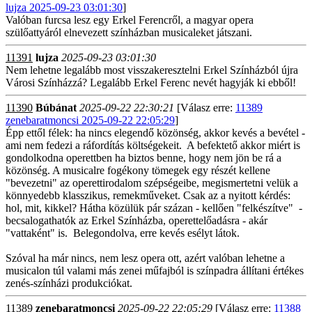
lujza 2025-09-23 03:01:30
]
Valóban furcsa lesz egy Erkel Ferencről, a magyar opera
szülőattyáról elnevezett színházban musicaleket játszani.
11391
lujza
2025-09-23 03:01:30
Nem lehetne legalább most visszakeresztelni Erkel Színházból újra
Városi Színházzá? Legalább Erkel Ferenc nevét hagyják ki ebből!
11390
Búbánat
2025-09-22 22:30:21
[Válasz erre:
11389
zenebaratmoncsi 2025-09-22 22:05:29
]
Épp ettől félek: ha nincs elegendő közönség, akkor kevés a bevétel -
ami nem fedezi a ráfordítás költségekeit. A befektető akkor miért is
gondolkodna operettben ha biztos benne, hogy nem jön be rá a
közönség. A musicalre fogékony tömegek egy részét kellene
"bevezetni" az operettirodalom szépségeibe, megismertetni velük a
könnyedebb klasszikus, remekműveket. Csak az a nyitott kérdés:
hol, mit, kikkel? Hátha közülük pár százan - kellően "felkészítve" -
becsalogathatók az Erkel Színházba, operettelőadásra - akár
"vattaként" is. Belegondolva, erre kevés esélyt látok.
Szóval ha már nincs, nem lesz opera ott, azért valóban lehetne a
musicalon túl valami más zenei műfajból is színpadra állítani értékes
zenés-színházi produkciókat.
11389
zenebaratmoncsi
2025-09-22 22:05:29
[Válasz erre:
11388