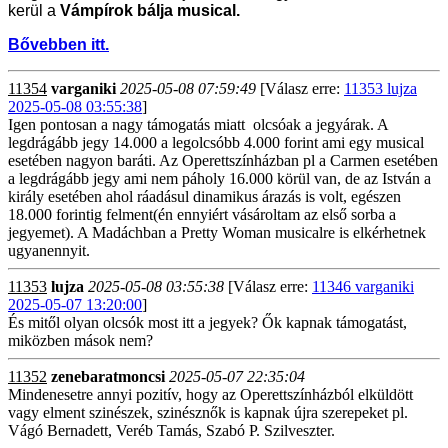
kerül a
Vámpírok bálja musical.
Bővebben itt.
11354
varganiki
2025-05-08 07:59:49
[Válasz erre:
11353 lujza
2025-05-08 03:55:38
]
Igen pontosan a nagy támogatás miatt olcsóak a jegyárak. A
legdrágább jegy 14.000 a legolcsóbb 4.000 forint ami egy musical
esetében nagyon baráti. Az Operettszínházban pl a Carmen esetében
a legdrágább jegy ami nem páholy 16.000 körül van, de az István a
király esetében ahol ráadásul dinamikus árazás is volt, egészen
18.000 forintig felment(én ennyiért vásároltam az első sorba a
jegyemet). A Madáchban a Pretty Woman musicalre is elkérhetnek
ugyanennyit.
11353
lujza
2025-05-08 03:55:38
[Válasz erre:
11346 varganiki
2025-05-07 13:20:00
]
És mitől olyan olcsók most itt a jegyek? Ők kapnak támogatást,
miközben mások nem?
11352
zenebaratmoncsi
2025-05-07 22:35:04
Mindenesetre annyi pozitív, hogy az Operettszínházból elküldött
vagy elment szinészek, szinésznők is kapnak újra szerepeket pl.
Vágó Bernadett, Veréb Tamás, Szabó P. Szilveszter.