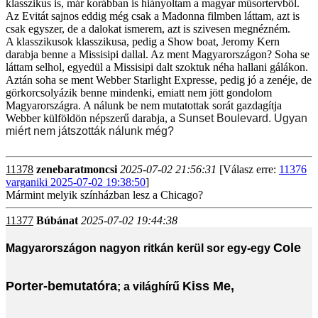
klasszikus is, már korábban is hiányoltam a magyar műsortervből.
Az Evitát sajnos eddig még csak a Madonna filmben láttam, azt is
csak egyszer, de a dalokat ismerem, azt is szivesen megnézném.
A klasszikusok klasszikusa, pedig a Show boat, Jeromy Kern
darabja benne a Missisipi dallal. Az ment Magyarországon? Soha se
láttam selhol, egyedül a Missisipi dalt szoktuk néha hallani gálákon.
Aztán soha se ment Webber Starlight Expresse, pedig jó a zenéje, de
görkorcsolyázik benne mindenki, emiatt nem jött gondolom
Magyarországra. A nálunk be nem mutatottak sorát gazdagítja
Webber külföldön népszerű darabja, a
Sunset Boulevard. Ugyan
miért nem játszották nálunk még?
11378
zenebaratmoncsi
2025-07-02 21:56:31
[Válasz erre:
11376
varganiki 2025-07-02 19:38:50
]
Mármint melyik színházban lesz a Chicago?
11377
Búbánat
2025-07-02 19:44:38
Cole
Magyarországon nagyon ritkán kerül sor egy-egy
Porter
-bemutatóra
Kiss Me,
; a világhírű