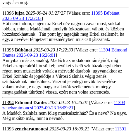
vagy àcsorog.
11396
lujza
2025-09-24 01:27:27
[Válasz erre:
11395 Búbánat
2025-09-23 17:22:33
]
Hát nem tudom, engem az Erkel név nagyon zavar most, sokkal
jobban, mint a Madáchnál, amelyik fokozatosan váltott, és közben
hozzászokhattunk. Tán pont így tagadják meg Erkel szellemét, ha
egy, a nevével fémjelzett intézményben musicalt játszanak.
11395
Búbánat
2025-09-23 17:22:33
[Válasz erre:
11394 Edmond
Dantes 2025-09-23 16:26:01
]
Annyiban más az analóg, Madách az irodalom/drámájáról, míg
Erkel az operàiról híresült el; nevüket viselő színházak egyikében
régen nem musicalek voltak a mérvadó darabok, ugyyanakkor az
Erkel Színház és jogelődje a Városi Színház végig zenés
színházaknak minősülnek. Viszont jelenlegi nevük lecserélése
valami másra, e nagy magyar alkotók szellemének mintegy
megtagadását tükrözné vissza, ezért nem volna szerencsés.
11394
Edmond Dantes
2025-09-23 16:26:01
[Válasz erre:
11393
zenebaratmoncsi 2025-09-23 16:09:21
]
A Madách Színház nem főleg musicalszínház? És a neve? Na ugye.
Még inkább más,, mint a névadó.
11393
zenebaratmoncsi
2025-09-23 16:09:21
[Válasz erre:
11391