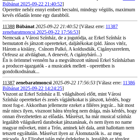
Búbánat 2025-09-22 21:40:52
]
Operettre nehéz ennyi embert becsalni, mindegy végülis, maximum
kevés előadás lenne egy darabból.
11388
Búbánat
2025-09-22 21:40:52
[Válasz erre:
11387
zenebaratmoncsi 2025-09-22 17:56:53
]
Nemcsak a Városi Színház, de a jogutódja, az Erkel Színház is
bemutatott és játszott operetteket, daljátékokat (pld. János vitéz,
Három a kislány, Csínom Palkó, A koldusdiák, Cigányszerelem,
Orfeusz az alvilágban, A denevér, A cigánybáró...)
Én is örömmel venném ha a megváltozott státusú Erkel Színházban
a producer-igazgatók -
a musicalek mellett -
operettben is
gondolkodnának...
11387
zenebaratmoncsi
2025-09-22 17:56:53
[Válasz erre:
11386
Búbánat 2025-09-22 14:24:25
]
Viszont az Erkel Színház a II. világháború előtt, mint Városi
Színház operetteket és zenés vígjátékokat is játszott, kérdés, hogy
most fog-e. Akkoriban jellemezte ezeket a filléres jegyár... hát most
már nincs ilyen, visznont hátra tényleg nem drága, más kérdés, hogy
onnan élvezhetetlen az előadás. Másrészt, ha már musical színház
legalább világsikerű darabokat játszanának, és nem ilyen no name
magyar műveket, mint a Trón, aminek két dala, amit hallottam nem
tetszett egyáltalán. Másrészt ilyen az Álomutazók is.. az meg
micsoda. Az Elizabet talán még érdekelne is, legalább az tényleg