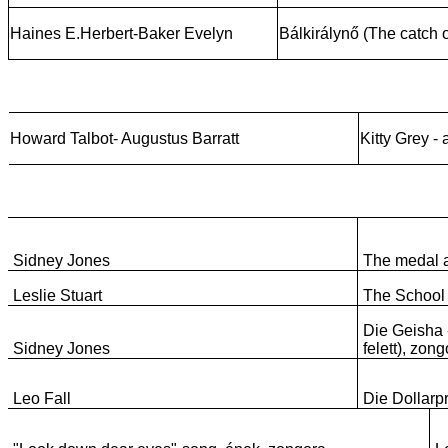
Haines E.Herbert-Baker Evelyn
Bálkirálynő (The catch of
Howard Talbot- Augustus Barratt
Kitty Grey -
Sidney Jones
The medal a
Leslie Stuart
The School 
Die Geisha 
Sidney Jones
felett), zong
Leo Fall
Die Dollarp