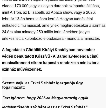
eladott 170 000 jegy, az olyan darabok színpadra állítása,
mint A Trón, az Elizabeth, az Apáca show, vagy a 2026.
február 13-án bemutatásra kerülő Hogyan tudnék élni
nélküled című musical, amelynek meghirdetésekor a színház
24 óra alatt mintegy 250 millió forint értékben jegyet
értékesített a különböző előadásaira - mondta a miniszter.
A fogadást a Gödöllői Királyi Kastélyban november
végén bemutatott Kőszívű - A Baradlay-legenda című
musicalkoncert sikere kapcsán rendezte a miniszter a
színház művészeinek.
Szente Vajk, az Erkel Színház igazgatója úgy
fogalmazott:
"azt ígértem, hogy 2026-ra Magyarország egyik
legjelentősebb színháza lesz az Erkel Színház
".