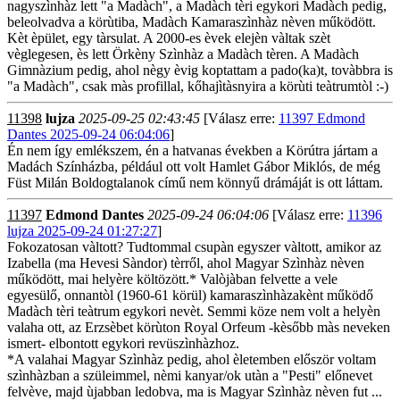
nagyszìnhàz lett "a Madàch", a Madàch tèri egykori Madàch pedig,
beleolvadva a körùtiba, Madàch Kamaraszìnhàz nèven működött.
Kèt èpület, egy tàrsulat. A 2000-es èvek elejèn vàltak szèt
vèglegesen, ès lett Örkèny Szìnhàz a Madàch tèren. A Madàch
Gimnàzium pedig, ahol nègy èvig koptattam a pado(ka)t, tovàbbra is
"a Madàch", csak màs profillal, kőhajìtàsnyira a körùti teàtrumtòl :-)
11398
lujza
2025-09-25 02:43:45
[Válasz erre:
11397 Edmond
Dantes 2025-09-24 06:04:06
]
Én nem így emlékszem, én a hatvanas években a Körútra jártam a
Madách Színházba, például ott volt Hamlet Gábor Miklós, de még
Füst Milán Boldogtalanok című nem könnyű drámáját is ott láttam.
11397
Edmond Dantes
2025-09-24 06:04:06
[Válasz erre:
11396
lujza 2025-09-24 01:27:27
]
Fokozatosan vàltott? Tudtommal csupàn egyszer vàltott, amikor az
Izabella (ma Hevesi Sàndor) tèrről, ahol Magyar Szìnhàz nèven
működött, mai helyère költözött.* Valòjàban felvette a vele
egyesülő, onnantòl (1960-61 körül) kamaraszìnhàzakènt működő
Madàch tèri teàtrum egykori nevèt. Semmi köze nem volt a helyèn
valaha ott, az Erzsèbet körùton Royal Orfeum -kèsőbb màs neveken
ismert- elbontott egykori revüszìnhàzhoz.
*A valahai Magyar Szìnhàz pedig, ahol èletemben először voltam
szìnhàzban a szüleimmel, nèmi kanyar/ok utàn a "Pesti" előnevet
felvève, majd ùjabban ledobva, ma is Magyar Szìnhàz nèven fut ...