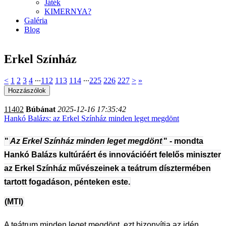
Játék
KIMERNYA?
Galéria
Blog
Erkel Színház
<
1
2
3
4
∙∙∙
112
113
114
∙∙∙
225
226
227
>
»
11402
Búbánat
2025-12-16 17:35:42
Hankó Balázs: az Erkel Színház minden leget megdönt
"
Az Erkel Színház minden leget megdönt
" - mondta
Hankó Balázs kultúráért és innovációért felelős miniszter
az Erkel Színház művészeinek a teátrum dísztermében
tartott fogadáson, pénteken este.
(MTI)
A teátrum minden leget megdönt, ezt bizonyítja az idén