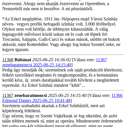
èszrevenni. Ahogy nem akarjàk èszrevenni az Operettben, a
Nemzetiről màr nem is beszèlve. A mi pènzünkből.
*Az Erkel megèpìtèse, 1911 òta -Nèpopera majd Vàrosi Szìnhàz
nèven- vegyes profilù befogadò szìnhàz volt, 3.000 fèrőhellyel.
Olykor nem volt bèrlője, de többnyire kihasznàltàk. A vilàg
legnagyobb művèszei közül sokan ott ès csak ott lèptek fel:
Toscanini, Saljapin, Galli-Curci ès sokan màsok, utòbbi ott bukott
akkoràt, mint Rottenbiller. Vagy ahogy fog bukni SzenteCseke, ne
legyen igazam.
11368
Búbánat
2025-06-25 16:36:02
[Válasz erre:
11367
zenebaratmoncsi 2025-06-25 14:15:40
]
Pedig úgy mondják ők: szeretnének sok saját produkciót létrehozni,
felkért szerzőkkel megíratni és megkomponálni, és a bemutatásra
kerülő kész, új zenés darabjaikkal tovább bővíteni a meghirdetett
repertoárt. Az Erkel Színház mindent "kibír"...
11367
zenebaratmoncsi
2025-06-25 14:15:40
[Válasz erre:
11366
Edmond Dantes 2025-06-25 10:41:48
]
Szerintem szabadulni akartak a Erkel Színháztól, mert azt
képtelenség feltölteni.
Úgy nézem, hogy ez Szente Vajkéknak se fog sikerülni, de azért
talán többen mennek rá, mint az operára. Mindenesetre érdemesebb
lett volna egy-két világsikerü musicalt elővenni, mint no name