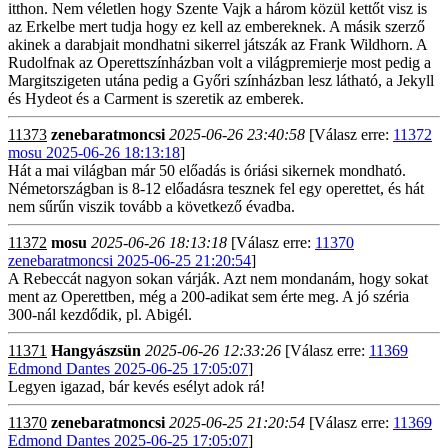
itthon. Nem véletlen hogy Szente Vajk a három közül kettőt visz is
az Erkelbe mert tudja hogy ez kell az embereknek. A másik szerző
akinek a darabjait mondhatni sikerrel játszák az Frank Wildhorn. A
Rudolfnak az Operettszínházban volt a világpremierje most pedig a
Margitszigeten utána pedig a Győri színházban lesz látható, a Jekyll
és Hydeot és a Carment is szeretik az emberek.
11373
zenebaratmoncsi
2025-06-26 23:40:58
[Válasz erre:
11372
mosu 2025-06-26 18:13:18
]
Hát a mai világban már 50 előadás is óriási sikernek mondható.
Németországban is 8-12 előadásra tesznek fel egy operettet, és hát
nem sűrűn viszik tovább a következő évadba.
11372
mosu
2025-06-26 18:13:18
[Válasz erre:
11370
zenebaratmoncsi 2025-06-25 21:20:54
]
A Rebeccát nagyon sokan várják. Azt nem mondanám, hogy sokat
ment az Operettben, még a 200-adikat sem érte meg. A jó széria
300-nál kezdődik, pl. Abigél.
11371
Hangyászsün
2025-06-26 12:33:26
[Válasz erre:
11369
Edmond Dantes 2025-06-25 17:05:07
]
Legyen igazad, bár kevés esélyt adok rá!
11370
zenebaratmoncsi
2025-06-25 21:20:54
[Válasz erre:
11369
Edmond Dantes 2025-06-25 17:05:07
]