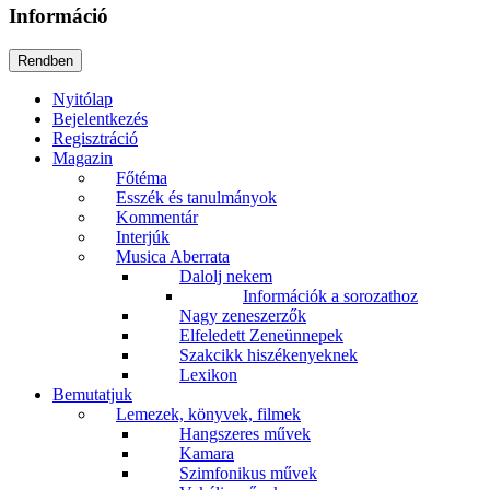
Információ
Nyitólap
Bejelentkezés
Regisztráció
Magazin
Főtéma
Esszék és tanulmányok
Kommentár
Interjúk
Musica Aberrata
Dalolj nekem
Információk a sorozathoz
Nagy zeneszerzők
Elfeledett Zeneünnepek
Szakcikk hiszékenyeknek
Lexikon
Bemutatjuk
Lemezek, könyvek, filmek
Hangszeres művek
Kamara
Szimfonikus művek