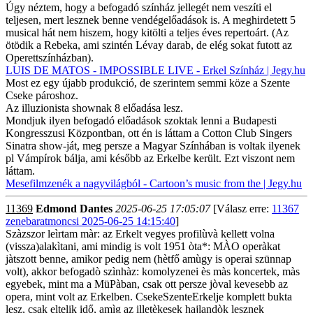
Úgy néztem, hogy a befogadó színház jellegét nem veszíti el
teljesen, mert lesznek benne vendégelőadások is. A meghirdetett 5
musical hát nem hiszem, hogy kitölti a teljes éves repertoárt. (Az
ötödik a Rebeka, ami szintén Lévay darab, de elég sokat futott az
Operettszínházban).
LUIS DE MATOS - IMPOSSIBLE LIVE - Erkel Színház | Jegy.hu
Most ez egy újabb produkció, de szerintem semmi köze a Szente
Cseke pároshoz.
Az illuzionista shownak 8 előadása lesz.
Mondjuk ilyen befogadó előadások szoktak lenni a Budapesti
Kongresszusi Központban, ott én is láttam a Cotton Club Singers
Sinatra show-ját, meg persze a Magyar Színhában is voltak ilyenek
pl Vámpírok bálja, ami később az Erkelbe került. Ezt viszont nem
láttam.
Mesefilmzenék a nagyvilágból - Cartoon’s music from the | Jegy.hu
11369
Edmond Dantes
2025-06-25 17:05:07
[Válasz erre:
11367
zenebaratmoncsi 2025-06-25 14:15:40
]
Szàzszor leìrtam màr: az Erkelt vegyes profilùvà kellett volna
(vissza)alakìtani, ami mindig is volt 1951 òta*: MÀO operàkat
jàtszott benne, amikor pedig nem (hètfő amùgy is operai szūnnap
volt), akkor befogadò szìnhàz: komolyzenei ès màs koncertek, màs
egyebek, mint ma a MüPàban, csak ott persze jòval kevesebb az
opera, mint volt az Erkelben. CsekeSzenteErkelje komplett bukta
lesz, csak eltelik idő, amìg az illetèkesek hajlandòk lesznek