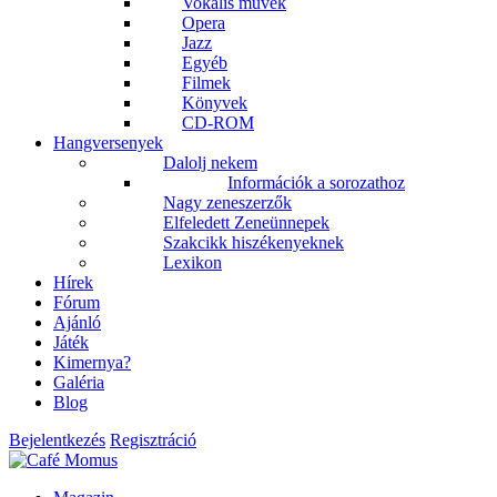
Vokális művek
Opera
Jazz
Egyéb
Filmek
Könyvek
CD-ROM
Hangversenyek
Dalolj nekem
Információk a sorozathoz
Nagy zeneszerzők
Elfeledett Zeneünnepek
Szakcikk hiszékenyeknek
Lexikon
Hírek
Fórum
Ajánló
Játék
Kimernya?
Galéria
Blog
Bejelentkezés
Regisztráció