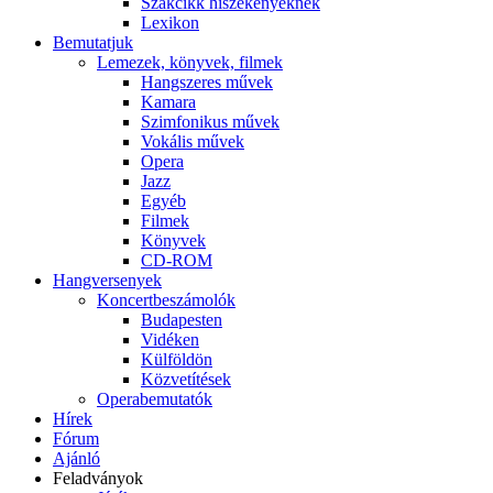
Szakcikk hiszékenyeknek
Lexikon
Bemutatjuk
Lemezek, könyvek, filmek
Hangszeres művek
Kamara
Szimfonikus művek
Vokális művek
Opera
Jazz
Egyéb
Filmek
Könyvek
CD-ROM
Hangversenyek
Koncertbeszámolók
Budapesten
Vidéken
Külföldön
Közvetítések
Operabemutatók
Hírek
Fórum
Ajánló
Feladványok