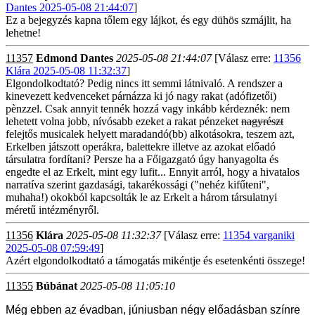
Dantes 2025-05-08 21:44:07
]
Ez a bejegyzés kapna tőlem egy lájkot, és egy dühös szmájlit, ha
lehetne!
11357
Edmond Dantes
2025-05-08 21:44:07
[Válasz erre:
11356
Klára 2025-05-08 11:32:37
]
Elgondolkodtató? Pedig nincs itt semmi látnivaló. A rendszer a
kinevezett kedvenceket párnázza ki jó nagy rakat (adófizetői)
pènzzel. Csak annyit tennék hozzá vagy inkább kérdeznék: nem
lehetett volna jobb, nívósabb ezeket a rakat pénzeket
nagyrészt
felejtős musicalek helyett maradandó(bb) alkotásokra, teszem azt,
Erkelben játszott operákra, balettekre illetve az azokat előadó
társulatra fordítani? Persze ha a Főigazgató úgy hanyagolta és
engedte el az Erkelt, mint egy lufit... Ennyit arról, hogy a hivatalos
narratíva szerint gazdasági, takarékossági ("nehéz kifűteni",
muhaha!) okokból kapcsolták le az Erkelt a három társulatnyi
méretű intézményről.
11356
Klára
2025-05-08 11:32:37
[Válasz erre:
11354 varganiki
2025-05-08 07:59:49
]
Azért elgondolkodtató a támogatás mikéntje és esetenkénti összege!
11355
Búbánat
2025-05-08 11:05:10
Még ebben az évadban, júniusban négy előadásban színre