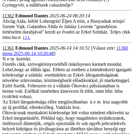
Gyöngyvér, a műítészek császárnője?
11362
Edmond Dantes
2025-06-24 08:20:14
Abcúg Aida, kifelé Lohengrin! Éljen A trón, a Hunyadiak trónja!
Szente Vajk, Galambos Attila és Juhász Levente "grandiózus
történelmi darabjával" kezdi az évadot az Erkel Színház. Teljes cikk
mno.hu-n
i t t.
11361
Edmond Dantes
2025-06-14 14:16:51
[Válasz erre:
11360
mosu 2025-06-14 10:26:48
]
N e m korrekt.
Fizetős cikk, szövegkörnyezetéből önkényesen kiemelt mondat.
Lehet,hogy az állítás igaz. Ebben az esetben a (mindenkori) igazgató
kötelessége a színház -esetünkben az Erkel- látogatottságának
növelése színvonalas, közönségbarát előadásokkal, jó marketinggel.
Ezért fizetik. Felteszem ez a vállalás Ókovács pályázataiban is
benne volt. Enèlkül ismételten kinevezni őt több, mint bűn: hiba
(volt/lett volna).
Az Erkel làtogatottsága előre megjósolhatóan n e m lesz nagyobb
az új profillal, ellenkezőleg. Vattázás lesz.
Ókovácsnak munkaköri kötelessége lett volna mindent elkövetni az
Erkel megtartásáért. Például úgy, hogy magabiztos nyilatkozatok,
önfényező álinterjúk, origós episztolák és sok egyéb pótcselekvés
helyett kidolgoz és jóváhagyásra az illetékes tárcàhoz benyújt egy