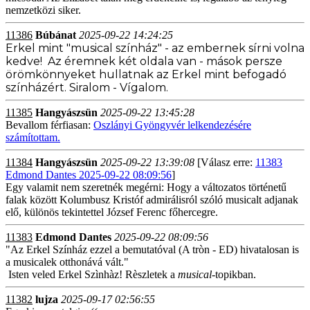
nemzetközi siker.
11386
Búbánat
2025-09-22 14:24:25
Erkel mint "musical színház" - az embernek sírni volna
kedve! Az éremnek két oldala van - mások persze
örömkönnyeket hullatnak az Erkel mint befogadó
színházért. Siralom - Vígalom.
11385
Hangyászsün
2025-09-22 13:45:28
Bevallom férfiasan:
Oszlányi Gyöngyvér lelkendezésére
számítottam.
11384
Hangyászsün
2025-09-22 13:39:08
[Válasz erre:
11383
Edmond Dantes 2025-09-22 08:09:56
]
Egy valamit nem szeretnék megérni: Hogy a változatos történetű
falak között Kolumbusz Kristóf admirálisról szóló musicalt adjanak
elő, különös tekintettel József Ferenc főhercegre.
11383
Edmond Dantes
2025-09-22 08:09:56
"Az Erkel Színház ezzel a bemutatóval (A tròn - ED) hivatalosan is
a musicalek otthonává vált."
Isten veled Erkel Szìnhàz! Rèszletek a
musical
-topikban.
11382
lujza
2025-09-17 02:56:55