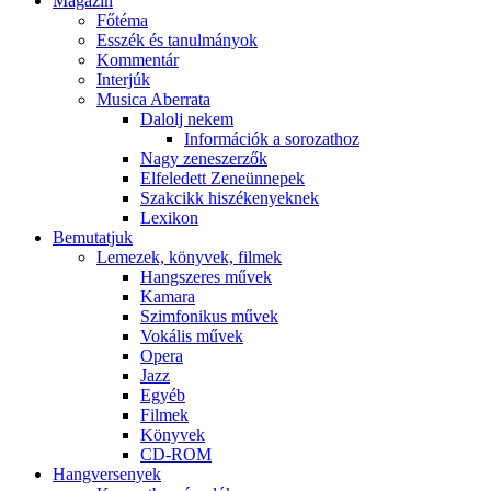
Magazin
Főtéma
Esszék és tanulmányok
Kommentár
Interjúk
Musica Aberrata
Dalolj nekem
Információk a sorozathoz
Nagy zeneszerzők
Elfeledett Zeneünnepek
Szakcikk hiszékenyeknek
Lexikon
Bemutatjuk
Lemezek, könyvek, filmek
Hangszeres művek
Kamara
Szimfonikus művek
Vokális művek
Opera
Jazz
Egyéb
Filmek
Könyvek
CD-ROM
Hangversenyek