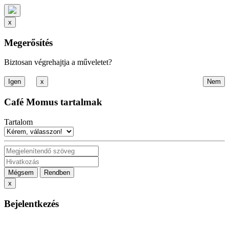
x
Megerősítés
Biztosan végrehajtja a műveletet?
x
Café Momus tartalmak
Tartalom
Mégsem
Rendben
x
Bejelentkezés