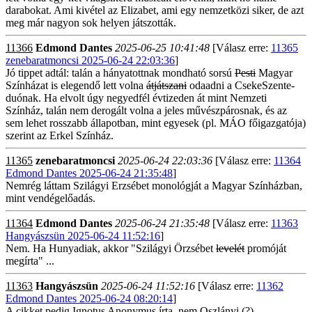
darabokat. Ami kivétel az Elizabet, ami egy nemzetközi siker, de azt
meg már nagyon sok helyen játszották.
11366
Edmond Dantes
2025-06-25 10:41:48
[Válasz erre:
11365
zenebaratmoncsi 2025-06-24 22:03:36
]
Jó tippet adtál: talán a hányatottnak mondható sorsú
Pesti
Magyar
Színházat is elegendő lett volna
átjátszani
odaadni a CsekeSzente-
duónak. Ha elvolt úgy negyedfél évtizeden át mint Nemzeti
Színház, talán nem derogált volna a jeles művészpárosnak, és az
sem lehet rosszabb állapotban, mint egyesek (pl. MÁO főigazgatója)
szerint az Erkel Színház.
11365
zenebaratmoncsi
2025-06-24 22:03:36
[Válasz erre:
11364
Edmond Dantes 2025-06-24 21:35:48
]
Nemrég láttam Szilágyi Erzsébet monológját a Magyar Színházban,
mint vendégelőadás.
11364
Edmond Dantes
2025-06-24 21:35:48
[Válasz erre:
11363
Hangyászsün 2025-06-24 11:52:16
]
Nem. Ha Hunyadiak, akkor "Szilágyi Örzsébet
levelét
promóját
megírta" ...
11363
Hangyászsün
2025-06-24 11:52:16
[Válasz erre:
11362
Edmond Dantes 2025-06-24 08:20:14
]
A cikket pedig Ignotus Anonymus írta, nem Oszlányi (?)