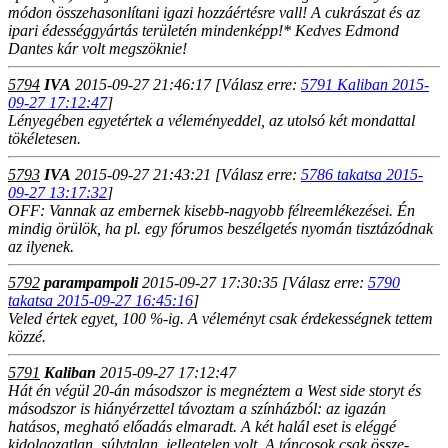
módon összehasonlítani igazi hozzáértésre vall! A cukrászat és az
ipari édességgyártás területén mindenképp!* Kedves Edmond
Dantes kár volt megszöknie!
5794
IVA
2015-09-27 21:46:17
[Válasz erre:
5791 Kaliban 2015-
09-27 17:12:47
]
Lényegében egyetértek a véleményeddel, az utolsó két mondattal
tökéletesen.
5793
IVA
2015-09-27 21:43:21
[Válasz erre:
5786 takatsa 2015-
09-27 13:17:32
]
OFF: Vannak az embernek kisebb-nagyobb félreemlékezései. Én
mindig örülök, ha pl. egy fórumos beszélgetés nyomán tisztázódnak
az ilyenek.
5792
parampampoli
2015-09-27 17:30:35
[Válasz erre:
5790
takatsa 2015-09-27 16:45:16
]
Veled értek egyet, 100 %-ig. A véleményt csak érdekességnek tettem
közzé.
5791
Kaliban
2015-09-27 17:12:47
Hát én végül 20-án másodszor is megnéztem a West side storyt és
másodszor is hiányérzettel távoztam a színházból: az igazán
hatásos, megható előadás elmaradt. A két halál eset is eléggé
kidolgozatlan, súlytalan, jellegtelen volt. A táncosok csak össze-