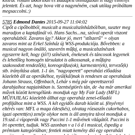
kissrác voltam akkoriban és Budapest önmagában is nagy élményt
jelentett. És azt, hogy hova vitt a nagynéném, csak utólag próbáltam
megsaccolni.:)
5785
Edmond Dantes
2015-09-27 11:04:02
Cipőt a cipőboltból, musicalt a musicalszínházból/ban, suszter meg
maradjon a kaptafánál vö. Hans Sachs...na, szóval operát viszont
operaházból. Zavaros így? Akkor jó, mert "stílszerű" = olyan
zavaros mint az Erkel Színház új WSS-produkciója. Bővebben: a
musical nagyon önálló, szuverén műfaj, a musicalszínészek
egyszerre kell, hogy (jó!!) színészek, énekesek és táncosok legyenek
és lehetőleg homogén társulatot is alkossanak, a műfajra
szakosodott rendező(k), koreográfus(ok), karmester(ek), tervező(k)
stb. irányítása alatt. 1-1 ún. "nagyoperett" operaházi előadása
közelebb áll az operákéhoz, nyúl(kál)nak is rendesen az operaházak
Johann Strauss, Offenbach, Lehár s még pár operettszerző
darabjaihoz napjainkban is. Szentségtörés tán, de -ha már amerikai
művek között keresgélünk- mondjuk egy My Fair Lady (MFL)
MŰFAJILAG közelebb állhat egy operaház zenei-előadói
profiljához mint a WSS. A két egyidős darab között ui. fényévnyi
eltérés van: MFL a maga édes(kés), olvatag rózsaszín cukorhabos,
igazi operett(es) zenéje olykor nem is áll annyira távol mondjuk a
19.szd.-i vígoperák vagy Puccini 1-1 művének világától. Puccini is
írt operettet, tudjuk. WSS azonban v a l ó d i musical, éspedig a
prémium kategóriában; fentiek miatt kemény dió egy operaházi