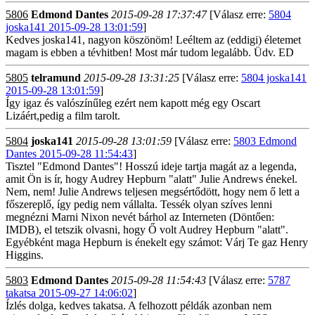
5806
Edmond Dantes
2015-09-28 17:37:47
[Válasz erre:
5804
joska141 2015-09-28 13:01:59
]
Kedves joska141, nagyon köszönöm! Leéltem az (eddigi) életemet
magam is ebben a tévhitben! Most már tudom legalább. Üdv. ED
5805
telramund
2015-09-28 13:31:25
[Válasz erre:
5804 joska141
2015-09-28 13:01:59
]
Így igaz és valószínűleg ezért nem kapott még egy Oscart
Lizáért,pedig a film tarolt.
5804
joska141
2015-09-28 13:01:59
[Válasz erre:
5803 Edmond
Dantes 2015-09-28 11:54:43
]
Tisztel "Edmond Dantes"! Hosszú ideje tartja magát az a legenda,
amit Ön is ír, hogy Audrey Hepburn "alatt" Julie Andrews énekel.
Nem, nem! Julie Andrews teljesen megsértődött, hogy nem ő lett a
főszereplő, így pedig nem vállalta. Tessék olyan szíves lenni
megnézni Marni Nixon nevét bárhol az Interneten (Döntően:
IMDB), el tetszik olvasni, hogy Ő volt Audrey Hepburn "alatt".
Egyébként maga Hepburn is énekelt egy számot: Várj Te gaz Henry
Higgins.
5803
Edmond Dantes
2015-09-28 11:54:43
[Válasz erre:
5787
takatsa 2015-09-27 14:06:02
]
Ízlés dolga, kedves takatsa. A felhozott példák azonban nem