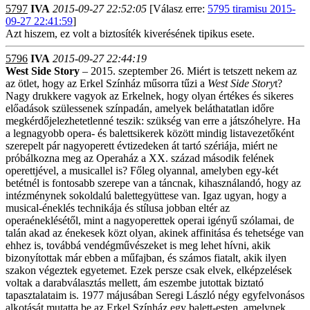
5797
IVA
2015-09-27 22:52:05
[Válasz erre:
5795 tiramisu 2015-
09-27 22:41:59
]
Azt hiszem, ez volt a biztosíték kiverésének tipikus esete.
5796
IVA
2015-09-27 22:44:19
West Side Story
– 2015. szeptember 26. Miért is tetszett nekem az
az ötlet, hogy az Erkel Színház műsorra tűzi a
West Side Story
t?
Nagy drukkere vagyok az Erkelnek, hogy olyan értékes és sikeres
előadások szülessenek színpadán, amelyek beláthatatlan időre
megkérdőjelezhetetlenné teszik: szükség van erre a játszóhelyre. Ha
a legnagyobb opera- és balettsikerek között mindig listavezetőként
szerepelt pár nagyoperett évtizedeken át tartó szériája, miért ne
próbálkozna meg az Operaház a XX. század második felének
operettjével, a musicallel is? Főleg olyannal, amelyben egy-két
betétnél is fontosabb szerepe van a táncnak, kihasználandó, hogy az
intézménynek sokoldalú balettegyüttese van. Igaz ugyan, hogy a
musical-éneklés technikája és stílusa jobban eltér az
operaéneklésétől, mint a nagyoperettek operai igényű szólamai, de
talán akad az énekesek közt olyan, akinek affinitása és tehetsége van
ehhez is, továbbá vendégművészeket is meg lehet hívni, akik
bizonyítottak már ebben a műfajban, és számos fiatalt, akik ilyen
szakon végeztek egyetemet. Ezek persze csak elvek, elképzelések
voltak a darabválasztás mellett, ám eszembe jutottak biztató
tapasztalataim is. 1977 májusában Seregi László négy egyfelvonásos
alkotását mutatta be az Erkel Színház egy balett-esten, amelynek