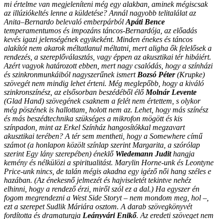
mi értelme van megjeleníteni még egy alakban, aminek mégiscsak
az illúziókeltés lenne a küldetése? Annál nagyobb telitalálat az
Anita–Bernardo belevaló emberpárból
Apáti Bence
temperamentumos és impozáns táncos-Bernardója, az előadás
kevés igazi jelenségének egyikeként. Minden énekes és táncos
alakítót nem akarok méltatlanul méltatni, mert aligha ők felelősek a
rendezés, a szereplőválasztás, vagy éppen az akusztikai tér hibáiért.
Azért vagyok határozott ebben, mert nagy csalódás, hogy a színházi
és szinkronmunkáiból nagyszerűnek ismert
Bozsó Péter
(Krupke)
szövegét nem mindig lehet érteni. Még meglepőbb, hogy a kiváló
szinkronszínész, az elsősorban beszédéből élő
Molnár Levente
(Glad Hand) szövegének csaknem a felét nem értettem, s olykor
még pöszének is hallottam, holott nem az. Lehet, hogy más színész
és más beszédtechnika szükséges a mikrofon mögött és kis
színpadon, mint az Erkel Színház hangosítókkal megzavart
akusztikai terében? A tér sem mentheti, hogy a
Somewhere
című
számot (a honlapon közölt színlap szerint Margarita, a szórólap
szerint Egy lány szerepében) éneklő
Wiedemann Judit
hangja
kemény és nélkülözi a spiritualitást. Marylin Horne-unk és Leontyne
Price-unk nincs, de talán mégis akadna egy igéző női hang széles e
hazában. (Az énekesnő jelmezét és hajviseletét tekintve nehéz
elhinni, hogy a rendező érzi, miről szól ez a dal.) Ha egyszer én
fogom megrendezni a West Side Storyt – nem mondom meg, hol –,
ezt a szerepet Sudlik Máriára osztom. A darab szövegkönyvét
fordította és dramaturgja
Leányvári Enikő
. Az eredeti szöveget nem