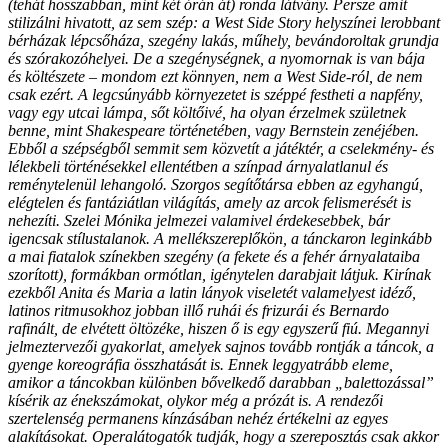
(tehát hosszabban, mint két órán át) ronda látvány. Persze amit
stilizálni hivatott, az sem szép: a West Side Story helyszínei lerobbant
bérházak lépcsőháza, szegény lakás, műhely, bevándoroltak grundja
és szórakozóhelyei. De a szegénységnek, a nyomornak is van bája
és költészete – mondom ezt könnyen, nem a West Side-ról, de nem
csak ezért. A legcsúnyább környezetet is széppé festheti a napfény,
vagy egy utcai lámpa, sőt költőivé, ha olyan érzelmek születnek
benne, mint Shakespeare történetében, vagy Bernstein zenéjében.
Ebből a szépségből semmit sem közvetít a játéktér, a cselekmény- és
lélekbeli történésekkel ellentétben a színpad árnyalatlanul és
reménytelenül lehangoló. Szorgos segítőtársa ebben az egyhangú,
elégtelen és fantáziátlan világítás, amely az arcok felismerését is
nehezíti. Szelei Mónika jelmezei valamivel érdekesebbek, bár
igencsak stílustalanok. A mellékszereplőkön, a tánckaron leginkább
a mai fiatalok színekben szegény (a fekete és a fehér árnyalataiba
szorított), formákban ormótlan, igénytelen darabjait látjuk. Kirínak
ezekből Anita és Maria a latin lányok viseletét valamelyest idéző,
latinos ritmusokhoz jobban illő ruhái és frizurái és Bernardo
rafinált, de elvétett öltözéke, hiszen ő is egy egyszerű fiú. Megannyi
jelmeztervezői gyakorlat, amelyek sajnos tovább rontják a táncok, a
gyenge koreográfia összhatását is. Ennek leggyatrább eleme,
amikor a táncokban különben bővelkedő darabban „balettozással”
kísérik az énekszámokat, olykor még a prózát is. A rendezői
szertelenség permanens kínzásában nehéz értékelni az egyes
alakításokat. Operalátogatók tudják, hogy a szereposztás csak akkor