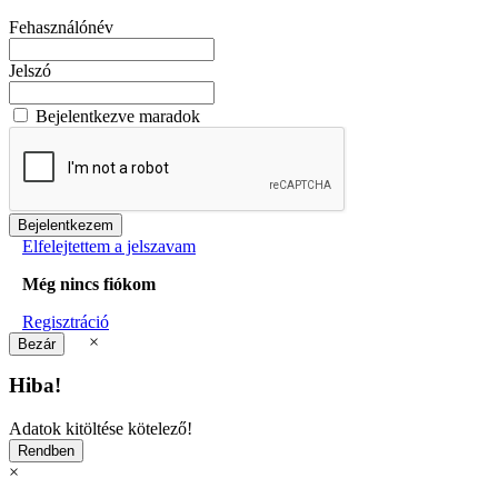
Fehasználónév
Jelszó
Bejelentkezve maradok
Elfelejtettem a jelszavam
Még nincs fiókom
Regisztráció
×
Hiba!
Adatok kitöltése kötelező!
×