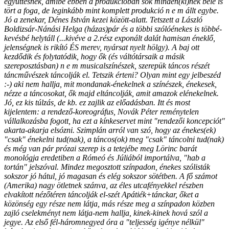
együttesnek, amibe ebben a produkcióban sok minden(ki)nek bele is
tört a foga, de leginkább mint komplett produkció n e m állt egybe.
Jó a zenekar, Dénes István kezei között-alatt. Tetszett a László
Boldizsár-Nánási Helga (házas)pár és a többi szólóénekes is többé-
kevésbé helytáll (...kivéve a 2.rész exponált dalát hamisan éneklő,
jelenségnek is rikító ÉS merev, nyársat nyelt hölgy). A baj ott
kezdődik és folytatódik, hogy ők (és váltótársaik a másik
szereposztásban) n e m musicalszínészek, szerepük táncos részét
táncművészek táncolják el. Tetszik érteni? Olyan mint egy jelbeszéd
:-) aki nem hallja, mit mondanak-énekelnek a színészek, énekesek,
nézze a táncosokat, ők majd eltáncolják, amit amazok elénekelnek.
Jó, ez kis túlzás, de kb. ez zajlik az előadásban. Itt és most
kijelentem: a rendező-koreográfus, Novák Péter reménytelen
vállalkozásba fogott, ha ezt a kínkeservet mint "rendezői koncepciót"
akarta-akarja elsózni. Szimplán arról van szó, hogy az énekes(ek)
"csak" énekelni tud(nak), a táncos(ok) meg "csak" táncolni tud(nak)
és még van pár prózai szerep is a tetejébe meg Lörinc barát
monológja eredetiben a Rómeó és Júliából importálva, "hab a
tortán" jelszóval. Mindez megosztott színpadon, énekes szólisták
sokszor jó hátul, jó magasan és elég sokszor sötétben. A fő számot
(Amerika) nagy ötletnek szánva, az éles utcafényekkel részben
elvakított nézőtéren táncolják el-szét Apátiék+tánckar, őket a
közönség egy része nem látja, más része meg a színpadon közben
zajló cselekményt nem látja-nem hallja, kinek-kinek hová szól a
jegye. Az első fél-háromnegyed óra a "teljesség igénye nélkül"