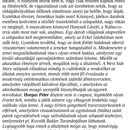
inkább. A földszinti nézők nem is, vagy csak részben kapnak ebből
az élményből, de vigasztalásul csak azt üzenhetem nekik, hogy az
oldalpáholyokban ülőknek mindössze annyi jut belőle, hogy látják.
Esztétikai élvezet, frenetikus hatás nem! Könnyed, játékos darabok
esetében kedvelem a nézőtér összekötését a színpaddal, nagy ritkán
ez meglepő. A musicalesen könnyed
Hunyadi László
, a
Nabucco-
revü után most már sok, unalmas. Egy darab világának alapvetően
a színpadon kell megteremtődnie, amely az Erkel Színházban nem
szűk hely. Gyanítom továbbá, hogy az árok fölötti hidaknak sikerül
visszatartani valamennyit a zenekar hangzásából is. Mindenesetre a
zenei megszólaltatásnak nincs olyan remek hatása, amilyenre egy
kiváló akusztikájú operaépületben számítani lehetne. Mielőtt az
akusztikai élményre térnék, megállok még a díszletnél. A West Side
Story színpadi előadásai mindig is csábították a rendezőket az
általuk annyira szeretett, immár több mint fél évszázada a
modernség emblematikus elemének számító fémtraverzekre,
amelyekre ráépíthető külvárosi lépcsőház, s amelyeken az
akrobatikusan mozgó szereplők bizonyíthatják utcagyerek
mivoltukat.
Horgas Péter
díszlete nem is csupasz, leginkább olyan
érzetet kelt, mintha a játék színtere egy elhagyott irodaház vagy
szálloda váza lenne. A nagy térben görgethető traverzszerkezetek is
elférnek, amelyeken visszaköszönnek az egymásnak (hiába) szánt
párok egyesülésének vagy szétválásának olyan színpadi közhelyei,
amilyeneket pl. Kovalik Balázs Turandotjában láthatunk.
Legnagyobb baja ennek a díszletnek mégis az, hogy mindvégig