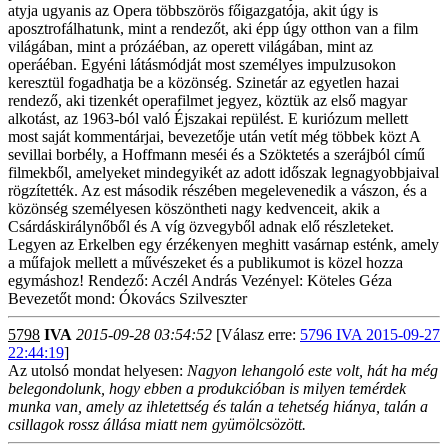
atyja ugyanis az Opera többszörös főigazgatója, akit úgy is
aposztrofálhatunk, mint a rendezőt, aki épp úgy otthon van a film
világában, mint a prózáéban, az operett világában, mint az
operáéban. Egyéni látásmódját most személyes impulzusokon
keresztül fogadhatja be a közönség. Szinetár az egyetlen hazai
rendező, aki tizenkét operafilmet jegyez, köztük az első magyar
alkotást, az 1963-ból való Éjszakai repülést. E kuriózum mellett
most saját kommentárjai, bevezetője után vetít még többek közt A
sevillai borbély, a Hoffmann meséi és a Szöktetés a szerájból című
filmekből, amelyeket mindegyikét az adott időszak legnagyobbjaival
rögzítették. Az est második részében megelevenedik a vászon, és a
közönség személyesen köszöntheti nagy kedvenceit, akik a
Csárdáskirálynőből és A víg özvegyből adnak elő részleteket.
Legyen az Erkelben egy érzékenyen meghitt vasárnap esténk, amely
a műfajok mellett a művészeket és a publikumot is közel hozza
egymáshoz! Rendező: Aczél András Vezényel: Köteles Géza
Bevezetőt mond: Ókovács Szilveszter
5798
IVA
2015-09-28 03:54:52
[Válasz erre:
5796 IVA 2015-09-27
22:44:19
]
Az utolsó mondat helyesen:
Nagyon lehangoló este volt, hát ha még
belegondolunk, hogy ebben a produkcióban is milyen temérdek
munka van, amely az ihletettség és talán a tehetség hiánya, talán a
csillagok rossz állása miatt nem gyümölcsözött.