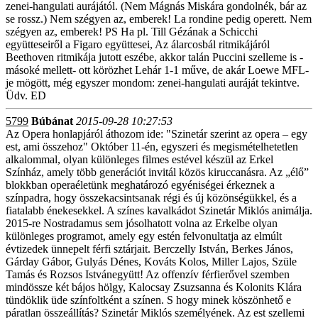
zenei-hangulati aurájától. (Nem Mágnás Miskára gondolnék, bár az
se rossz.) Nem szégyen az, emberek! La rondine pedig operett. Nem
szégyen az, emberek! PS Ha pl. Till Gézának a Schicchi
együtteseiről a Figaro együttesei, Az álarcosbál ritmikájáról
Beethoven ritmikája jutott eszébe, akkor talán Puccini szelleme is -
másoké mellett- ott körözhet Lehár 1-1 műve, de akár Loewe MFL-
je mögött, még egyszer mondom: zenei-hangulati auráját tekintve.
Üdv. ED
5799
Búbánat
2015-09-28 10:27:53
Az Opera honlapjáról áthozom ide: "Szinetár szerint az opera – egy
est, ami összehoz" Október 11-én, egyszeri és megismételhetetlen
alkalommal, olyan különleges filmes estével készül az Erkel
Színház, amely több generációt invitál közös kiruccanásra. Az „élő”
blokkban operaéletünk meghatározó egyéniségei érkeznek a
színpadra, hogy összekacsintsanak régi és új közönségükkel, és a
fiatalabb énekesekkel. A színes kavalkádot Szinetár Miklós animálja.
2015-re Nostradamus sem jósolhatott volna az Erkelbe olyan
különleges programot, amely egy estén felvonultatja az elmúlt
évtizedek ünnepelt férfi sztárjait. Berczelly István, Berkes János,
Gárday Gábor, Gulyás Dénes, Kováts Kolos, Miller Lajos, Szüle
Tamás és Rozsos Istvánegyütt! Az offenzív férfierővel szemben
mindössze két bájos hölgy, Kalocsay Zsuzsanna és Kolonits Klára
tündöklik üde színfoltként a színen. S hogy minek köszönhető e
páratlan összeállítás? Szinetár Miklós személyének. Az est szellemi