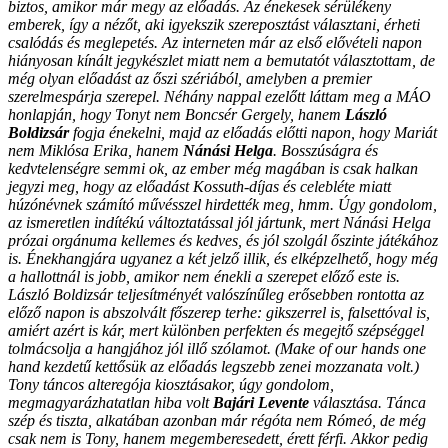
biztos, amikor már megy az előadás. Az énekesek sérülékeny
emberek, így a nézőt, aki igyekszik szereposztást választani, érheti
csalódás és meglepetés. Az interneten már az első elővételi napon
hiányosan kínált jegykészlet miatt nem a bemutatót választottam, de
még olyan előadást az őszi szériából, amelyben a premier
szerelmespárja szerepel. Néhány nappal ezelőtt láttam meg a MÁO
honlapján, hogy Tonyt nem Boncsér Gergely, hanem
László
Boldizsár
fogja énekelni, majd az előadás előtti napon, hogy Mariát
nem Miklósa Erika, hanem
Nánási Helga
. Bosszúságra és
kedvtelenségre semmi ok, az ember még magában is csak halkan
jegyzi meg, hogy az előadást Kossuth-díjas és celebléte miatt
húzónévnek számító művésszel hirdették meg, hmm. Úgy gondolom,
az ismeretlen indítékú változtatással jól jártunk, mert Nánási Helga
prózai orgánuma kellemes és kedves, és jól szolgál őszinte játékához
is. Énekhangjára ugyanez a két jelző illik, és elképzelhető, hogy még
a hallottnál is jobb, amikor nem énekli a szerepet előző este is.
László Boldizsár teljesítményét valószínűleg erősebben rontotta az
előző napon is abszolvált főszerep terhe: gikszerrel is, falsettóval is,
amiért azért is kár, mert különben perfekten és megejtő szépséggel
tolmácsolja a hangjához jól illő szólamot. (
Make of our hands one
hand
kezdetű kettősük az előadás legszebb zenei mozzanata volt.)
Tony táncos alteregója kiosztásakor, úgy gondolom,
megmagyarázhatatlan hiba volt
Bajári Levente
választása. Tánca
szép és tiszta, alkatában azonban már régóta nem Rómeó, de még
csak nem is Tony, hanem megemberesedett, érett férfi. Akkor pedig