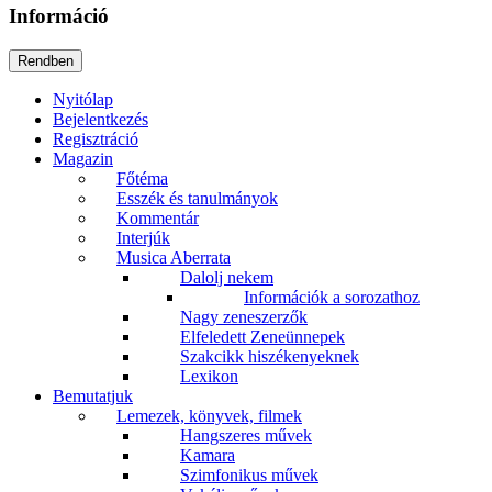
Információ
Nyitólap
Bejelentkezés
Regisztráció
Magazin
Főtéma
Esszék és tanulmányok
Kommentár
Interjúk
Musica Aberrata
Dalolj nekem
Információk a sorozathoz
Nagy zeneszerzők
Elfeledett Zeneünnepek
Szakcikk hiszékenyeknek
Lexikon
Bemutatjuk
Lemezek, könyvek, filmek
Hangszeres művek
Kamara
Szimfonikus művek