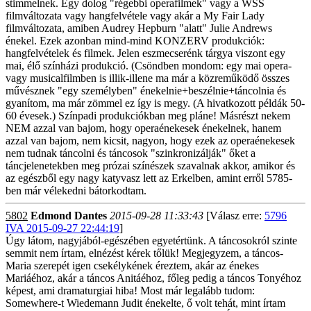
stimmelnek. Egy dolog "régebbi operafilmek" vagy a WSS
filmváltozata vagy hangfelvétele vagy akár a My Fair Lady
filmváltozata, amiben Audrey Hepburn "alatt" Julie Andrews
énekel. Ezek azonban mind-mind KONZERV produkciók:
hangfelvételek és filmek. Jelen eszmecserénk tárgya viszont egy
mai, élő színházi produkció. (Csöndben mondom: egy mai opera-
vagy musicalfilmben is illik-illene ma már a közreműködő összes
művésznek "egy személyben" énekelnie+beszélnie+táncolnia és
gyanítom, ma már zömmel ez így is megy. (A hivatkozott példák 50-
60 évesek.) Színpadi produkciókban meg pláne! Másrészt nekem
NEM azzal van bajom, hogy operaénekesek énekelnek, hanem
azzal van bajom, nem kicsit, nagyon, hogy ezek az operaénekesek
nem tudnak táncolni és táncosok "szinkronizálják" őket a
táncjelenetekben meg prózai színészek szavalnak akkor, amikor és
az egészből egy nagy katyvasz lett az Erkelben, amint erről 5785-
ben már vélekedni bátorkodtam.
5802
Edmond Dantes
2015-09-28 11:33:43
[Válasz erre:
5796
IVA 2015-09-27 22:44:19
]
Úgy látom, nagyjából-egészében egyetértünk. A táncosokról szinte
semmit nem írtam, elnézést kérek tőlük! Megjegyzem, a táncos-
Maria szerepét igen csekélykének éreztem, akár az énekes
Mariáéhoz, akár a táncos Anitáéhoz, főleg pedig a táncos Tonyéhoz
képest, ami dramaturgiai hiba! Most már legalább tudom:
Somewhere-t Wiedemann Judit énekelte, ő volt tehát, mint írtam