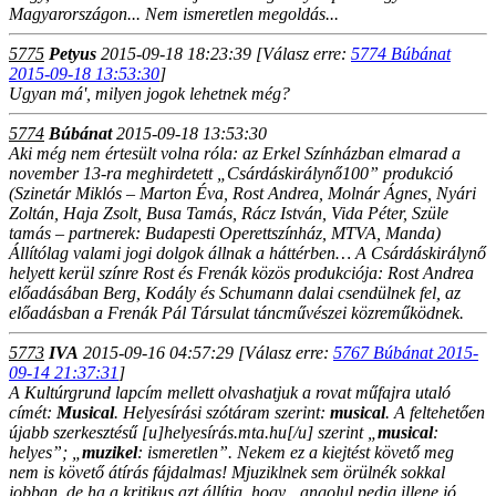
Magyarországon... Nem ismeretlen megoldás...
5775
Petyus
2015-09-18 18:23:39
[Válasz erre:
5774 Búbánat
2015-09-18 13:53:30
]
Ugyan má', milyen jogok lehetnek még?
5774
Búbánat
2015-09-18 13:53:30
Aki még nem értesült volna róla: az Erkel Színházban elmarad a
november 13-ra meghirdetett „Csárdáskirálynő100” produkció
(Szinetár Miklós – Marton Éva, Rost Andrea, Molnár Ágnes, Nyári
Zoltán, Haja Zsolt, Busa Tamás, Rácz István, Vida Péter, Szüle
tamás – partnerek: Budapesti Operettszínház, MTVA, Manda)
Állítólag valami jogi dolgok állnak a háttérben… A Csárdáskirálynő
helyett kerül színre Rost és Frenák közös produkciója: Rost Andrea
előadásában Berg, Kodály és Schumann dalai csendülnek fel, az
előadásban a Frenák Pál Társulat táncművészei közreműködnek.
5773
IVA
2015-09-16 04:57:29
[Válasz erre:
5767 Búbánat 2015-
09-14 21:37:31
]
A
Kultúrgrund
lapcím mellett olvashatjuk a rovat műfajra utaló
címét:
Musical
. Helyesírási szótáram szerint:
musical
. A feltehetően
újabb szerkesztésű [u]helyesírás.mta.hu[/u] szerint „
musical
:
helyes”; „
muzikel
: ismeretlen”. Nekem ez a kiejtést követő meg
nem is követő átírás fájdalmas!
Mjuzikl
nek sem örülnék sokkal
jobban, de ha a kritikus azt állítja, hogy „angolul pedig illene jó