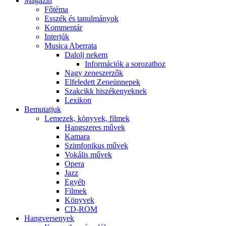
Magazin
Főtéma
Esszék és tanulmányok
Kommentár
Interjúk
Musica Aberrata
Dalolj nekem
Információk a sorozathoz
Nagy zeneszerzők
Elfeledett Zeneünnepek
Szakcikk hiszékenyeknek
Lexikon
Bemutatjuk
Lemezek, könyvek, filmek
Hangszeres művek
Kamara
Szimfonikus művek
Vokális művek
Opera
Jazz
Egyéb
Filmek
Könyvek
CD-ROM
Hangversenyek