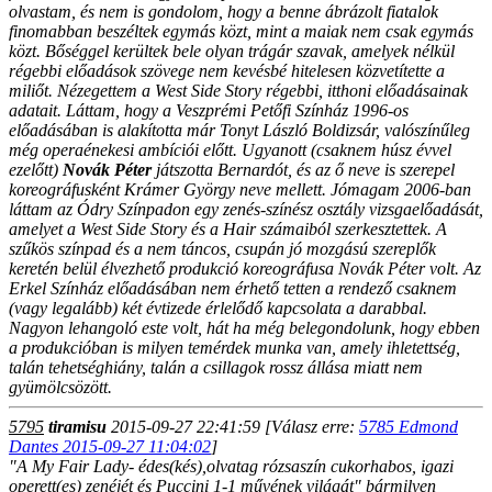
olvastam, és nem is gondolom, hogy a benne ábrázolt fiatalok
finomabban beszéltek egymás közt, mint a maiak nem csak egymás
közt. Bőséggel kerültek bele olyan trágár szavak, amelyek nélkül
régebbi előadások szövege nem kevésbé hitelesen közvetítette a
miliőt. Nézegettem a West Side Story régebbi, itthoni előadásainak
adatait. Láttam, hogy a Veszprémi Petőfi Színház 1996-os
előadásában is alakította már Tonyt László Boldizsár, valószínűleg
még operaénekesi ambíciói előtt. Ugyanott (csaknem húsz évvel
ezelőtt)
Novák Péter
játszotta Bernardót, és az ő neve is szerepel
koreográfusként Krámer György neve mellett. Jómagam 2006-ban
láttam az Ódry Színpadon egy zenés-színész osztály vizsgaelőadását,
amelyet a West Side Story és a Hair számaiból szerkesztettek. A
szűkös színpad és a nem táncos, csupán jó mozgású szereplők
keretén belül élvezhető produkció koreográfusa Novák Péter volt. Az
Erkel Színház előadásában nem érhető tetten a rendező csaknem
(vagy legalább) két évtizede érlelődő kapcsolata a darabbal.
Nagyon lehangoló este volt, hát ha még belegondolunk, hogy ebben
a produkcióban is milyen temérdek munka van, amely ihletettség,
talán tehetséghiány, talán a csillagok rossz állása miatt nem
gyümölcsözött.
5795
tiramisu
2015-09-27 22:41:59
[Válasz erre:
5785 Edmond
Dantes 2015-09-27 11:04:02
]
"A My Fair Lady- édes(kés),olvatag rózsaszín cukorhabos, igazi
operett(es) zenéjét és Puccini 1-1 művének világát" bármilyen