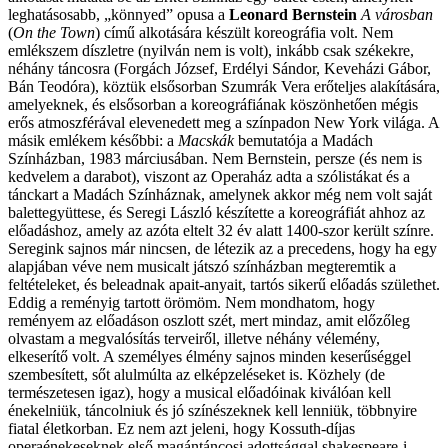
leghatásosabb, „könnyed” opusa a
Leonard Bernstein
A városban
(
On the Town
) című alkotására készült koreográfia volt. Nem
emlékszem díszletre (nyilván nem is volt), inkább csak székekre,
néhány táncosra (Forgách József, Erdélyi Sándor, Keveházi Gábor,
Bán Teodóra), köztük elsősorban Szumrák Vera erőteljes alakítására,
amelyeknek, és elsősorban a koreográfiának köszönhetően mégis
erős atmoszférával elevenedett meg a színpadon New York világa. A
másik emlékem későbbi: a
Macskák
bemutatója a Madách
Színházban, 1983 márciusában. Nem Bernstein, persze (és nem is
kedvelem a darabot), viszont az Operaház adta a szólistákat és a
tánckart a Madách Színháznak, amelynek akkor még nem volt saját
balettegyüttese, és Seregi László készítette a koreográfiát ahhoz az
előadáshoz, amely az azóta eltelt 32 év alatt 1400-szor került színre.
Seregink sajnos már nincsen, de létezik az a precedens, hogy ha egy
alapjában véve nem musicalt játszó színházban megteremtik a
feltételeket, és beleadnak apait-anyait, tartós sikerű előadás születhet.
Eddig a reményig tartott örömöm. Nem mondhatom, hogy
reményem az előadáson oszlott szét, mert mindaz, amit előzőleg
olvastam a megvalósítás terveiről, illetve néhány vélemény,
elkeserítő volt. A személyes élmény sajnos minden keserűséggel
szembesített, sőt alulmúlta az elképzeléseket is. Közhely (de
természetesen igaz), hogy a musical előadóinak kiválóan kell
énekelniük, táncolniuk és jó színészeknek kell lenniük, többnyire
fiatal életkorban. Ez nem azt jeleni, hogy Kossuth-díjas
operaénekeseknek első magántáncosi adottsággal shakespeare-i