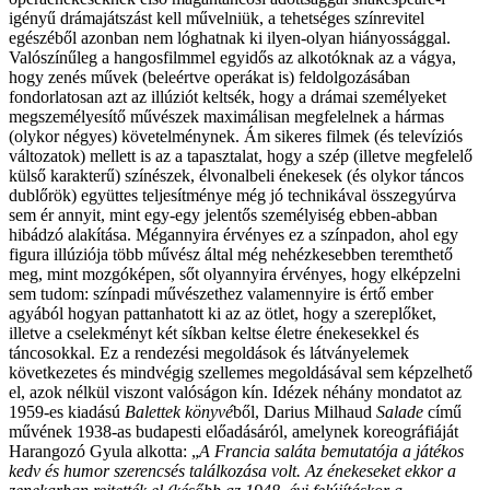
igényű drámajátszást kell művelniük, a tehetséges színrevitel
egészéből azonban nem lóghatnak ki ilyen-olyan hiányossággal.
Valószínűleg a hangosfilmmel egyidős az alkotóknak az a vágya,
hogy zenés művek (beleértve operákat is) feldolgozásában
fondorlatosan azt az illúziót keltsék, hogy a drámai személyeket
megszemélyesítő művészek maximálisan megfelelnek a hármas
(olykor négyes) követelménynek. Ám sikeres filmek (és televíziós
változatok) mellett is az a tapasztalat, hogy a szép (illetve megfelelő
külső karakterű) színészek, élvonalbeli énekesek (és olykor táncos
dublőrök) együttes teljesítménye még jó technikával összegyúrva
sem ér annyit, mint egy-egy jelentős személyiség ebben-abban
hibádzó alakítása. Mégannyira érvényes ez a színpadon, ahol egy
figura illúziója több művész által még nehézkesebben teremthető
meg, mint mozgóképen, sőt olyannyira érvényes, hogy elképzelni
sem tudom: színpadi művészethez valamennyire is értő ember
agyából hogyan pattanhatott ki az az ötlet, hogy a szereplőket,
illetve a cselekményt két síkban keltse életre énekesekkel és
táncosokkal. Ez a rendezési megoldások és látványelemek
következetes és mindvégig szellemes megoldásával sem képzelhető
el, azok nélkül viszont valóságon kín. Idézek néhány mondatot az
1959-es kiadású
Balettek könyvé
ből, Darius Milhaud
Salade
című
művének 1938-as budapesti előadásáról, amelynek koreográfiáját
Harangozó Gyula alkotta: „
A Francia saláta bemutatója a játékos
kedv és humor szerencsés találkozása volt. Az énekeseket ekkor a