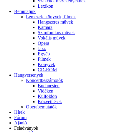
Szakcikk hiszékenyeknek
Lexikon
Bemutatjuk
Lemezek, könyvek, filmek
Hangszeres művek
Kamara
Szimfonikus művek
Vokális művek
Opera
Jazz
Egyéb
Filmek
Könyvek
CD-ROM
Hangversenyek
Koncertbeszámolók
Budapesten
Vidéken
Külföldön
Közvetítések
Operabemutatók
Hírek
Fórum
Ajánló
Feladványok