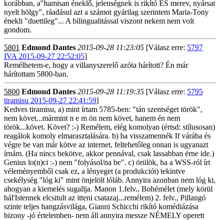
korábban, a"hamisan éneklő, jelenségnek is rikító ÉS merev, nyársat
nyelt hölgy", ráadásul azt a számot gyárilag szerintem Maria-Tony
énekli "duettileg"... A bilingualitással viszont nekem nem volt
gondom.
5801
Edmond Dantes
2015-09-28 11:23:05
[Válasz erre:
5797
IVA 2015-09-27 22:52:05
]
Remélhetem-e, hogy a villanyszerelő azóta hárított? Én már
hárítottam 5800-ban.
5800
Edmond Dantes
2015-09-28 11:19:35
[Válasz erre:
5795
tiramisu 2015-09-27 22:41:59
]
Kedves tiramisu, a) mint írtam 5785-ben: "tán szentséget török",
nem követ...mármint n e m ön nem követ, hanem én nem
török...követ. Követ? :-) Remélem, elég komolyan (értsd: stílusosan)
reagálok komoly elmarasztalására. b) ha visszamennék If várába és
végre be van már kötve az internet, feltehetőleg onnan is ugyanazt
írnám. (Ha nincs bekötve, akkor pennával, csak lassabban érne ide.)
Genius lo(n)ci :-) nem "folyásol/na be". c) örülök, ha a WSS-ról írt
véleményemből csak ez, a lényeget (a produkciót) tekintve
csekélység "lóg ki" mint önjelölt lóláb. Annyira azonban nem lóg ki,
ahogyan a kiemelés sugallja. Manon 1.felv., Bohémélet (mely körül
hál'Istennek elcsitult az itteni csatazaj...remélem) 2. felv., Pillangó
szinte teljes hangzásvilága, Gianni Schicchi rikító komédiázása
bizony -jó értelemben- nem áll annyira messze NÉMELY operett