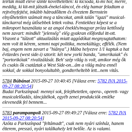
leírtak miatt eleve szinte követhetetlen: ki kicsoda, ki-mi hol, merre,
meddig, ki kit-mit játszik-énekel-táncol, én elég hamar feladtam a
rejtvényfejtést, inkább hátradőltem és élveztem Bernstein
elnyűhetetlen számait meg a táncokat, amik talán "igazi" musical-
tánckarral még ütősebbek lettek volna. Fentiekhez képest se a
mikroport használata se az angol éneklés/magyar próza kettősség
nem zavart: mindkét "jelenség" elég gyakran előfordul itt-ott.
Viszont a "túlzott" aktualizálás miatt aggódókat megnyugtathatom:
nem volt itt kérem, semmi napi politika, menekültügy, effélék. (Nem
baj, engem nem zavart a "hiánya".) Mába helyezve 1/1 kaptuk a hat
évtizedes (west side-i) sztorit: két new yorki banda, "amerikaiak" és
"portorikóiak" rivalizálását. Beh' szép világ is volt, amikor még ők
és csakis ők csatáztak a West Side-on...ám a világ mára ennél
sokkal, de sokkal bonyolultabb, gondterheltebb lett...nem vitás.
5784
Búbánat
2015-09-27 10:40:45
[Válasz erre:
5782 IVA 2015-
09-27 08:20:54
]
Budai Parkszínpad: mennyi sok, felejthetetlen, opera-, operett- vagy
musicalelőadás, táncjátékok, egyéb zenei produkciók emléke
elevenedik fel bennem...
5783
parampampoli
2015-09-27 09:49:27
[Válasz erre:
5782 IVA
2015-09-27 08:20:54
]
Azóta a Parkszínpad "feltámadt", csak nem nyári színház, hanem
étterem, presszó, nyári találkahely lett belőle. Az is valami.