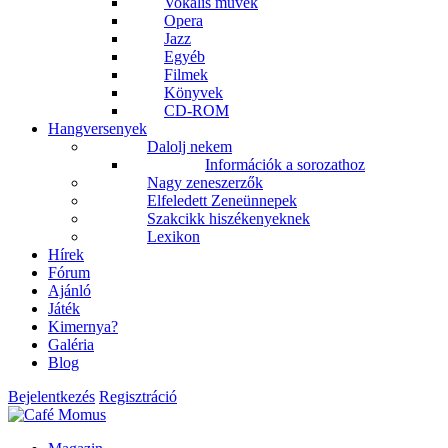
Vokális művek
Opera
Jazz
Egyéb
Filmek
Könyvek
CD-ROM
Hangversenyek
Dalolj nekem
Információk a sorozathoz
Nagy zeneszerzők
Elfeledett Zeneünnepek
Szakcikk hiszékenyeknek
Lexikon
Hírek
Fórum
Ajánló
Játék
Kimernya?
Galéria
Blog
Bejelentkezés
Regisztráció