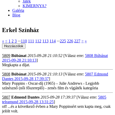
Játék
KIMERNYA?
Galéria
Blog
Erkel Színház
«
<
1
2
3
∙∙∙
110
111
112
113
114
∙∙∙
225
226
227
>
»
5809
Búbánat
2015-09-28 21:10:52
[Válasz erre:
5808 Búbánat
2015-09-28 21:10:13
]
Megkapta a díjat.
5808
Búbánat
2015-09-28 21:10:13
[Válasz erre:
5807 Edmond
Dantes 2015-09-28 17:39:37
]
Mary Poppins - Oscar-díj (1965) – Julie Andrews - Legjobb
színésznő (női főszereplő) - zenés film és vígjáték kategória
5807
Edmond Dantes
2015-09-28 17:39:37
[Válasz erre:
5805
telramund 2015-09-28 13:31:25
]
off ...és a következő évben a Mary Poppinsért sem kapta meg, csak
jelölt volt.