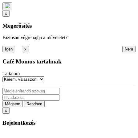
x
Megerősítés
Biztosan végrehajtja a műveletet?
x
Café Momus tartalmak
Tartalom
Mégsem
Rendben
x
Bejelentkezés