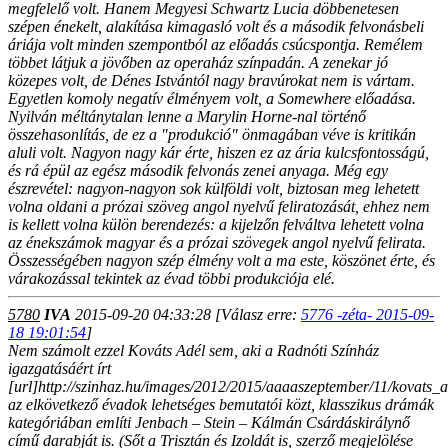
megfelelő volt. Hanem Megyesi Schwartz Lucia döbbenetesen
szépen énekelt, alakítása kimagasló volt és a második felvonásbeli
áriája volt minden szempontból az előadás csúcspontja. Remélem
többet látjuk a jövőben az operaház színpadán. A zenekar jó
közepes volt, de Dénes Istvántól nagy bravúrokat nem is vártam.
Egyetlen komoly negatív élményem volt, a Somewhere előadása.
Nyilván méltánytalan lenne a Marylin Horne-nal történő
összehasonlítás, de ez a "produkció" önmagában véve is kritikán
aluli volt. Nagyon nagy kár érte, hiszen ez az ária kulcsfontosságú,
és rá épül az egész második felvonás zenei anyaga. Még egy
észrevétel: nagyon-nagyon sok külföldi volt, biztosan meg lehetett
volna oldani a prózai szöveg angol nyelvű feliratozását, ehhez nem
is kellett volna külön berendezés: a kijelzőn felváltva lehetett volna
az énekszámok magyar és a prózai szövegek angol nyelvű felirata.
Összességében nagyon szép élmény volt a ma este, köszönet érte, és
várakozással tekintek az évad többi produkciója elé.
5780
IVA
2015-09-20 04:33:28
[Válasz erre:
5776 -zéta- 2015-09-
18 19:01:54
]
Nem számolt ezzel Kováts Adél sem, aki a Radnóti Színház
igazgatásáért írt
[url]http://szinhaz.hu/images/2012/2015/aaaaszeptember/11/kovats_a
az elkövetkező évadok lehetséges bemutatói közt, klasszikus drámák
kategóriában említi Jenbach – Stein – Kálmán Csárdáskirálynő
című darabját is. (Sőt a Trisztán és Izoldát is, szerző megjelölése