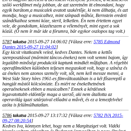
szóló werkfilmet még jobban, de azt szeretném itt elmondani, hogy
egyik barátom,a musicalek avatott szakértője, ki nem állhatja, és azt
mondja, hogy a musicalhez, mint színpadi műhöz, Bernstein eredeti
szándékaihoz semmi köze, steril, lelketlen. Én nem értettem egyet
vele, de gondoltam, közzéteszem a véleményét, mint egyet a sok
közül. (Ő nem ír már ide a fórumra, bár egykor oszlopos tag volt.)
5787
takatsa
2015-09-27 14:06:02
[Válasz erre:
5785 Edmond
Dantes 2015-09-27 11:04:02
]
Egy kicsit vitatkoznék veled, kedves Dantes. Nekem a kettős
szereposztással (mármint táncos-énekes) nem volt semmi bajom, így
legalább minőségi produkciót kaptunk mindkét műfajban. A régebbi
operafilmekben különben teljesen megszokott volt, hogy a színész és
az énekes nem azonos személy volt, sőt, nem kell messze menni, a
West Side Story híres 1961-es filmváltozatában is a két főszereplő a
hangját mástól kölcsönözte. És miért ne énekelhetnének
operaénekesek ebben a musicalben? Ennek a kérdésnek
legavatottabb eldöntője maga a szerző, aki nem átallotta az
operavilág igazi sztárjaival előadni a művét, és ez a lemezfelvétel
azóta is felülmúlhatatlan.
5786
takatsa
2015-09-27 13:17:32
[Válasz erre:
5782 IVA 2015-
09-27 08:20:54
]
Kedves Iva, könnyen lehet, hogy nem a Margitsziget volt. Vidéki