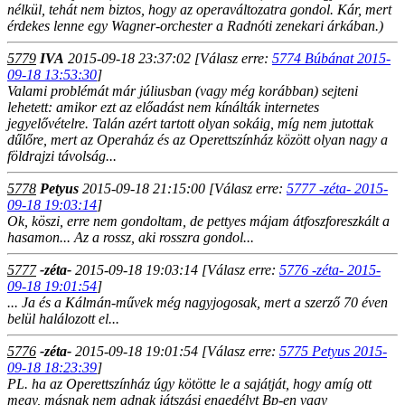
nélkül, tehát nem biztos, hogy az operaváltozatra gondol. Kár, mert
érdekes lenne egy Wagner-orchester a Radnóti zenekari árkában.)
5779
IVA
2015-09-18 23:37:02
[Válasz erre:
5774 Búbánat 2015-
09-18 13:53:30
]
Valami problémát már júliusban (vagy még korábban) sejteni
lehetett: amikor ezt az előadást nem kínálták internetes
jegyelővételre. Talán azért tartott olyan sokáig, míg nem jutottak
dűlőre, mert az Operaház és az Operettszínház között olyan nagy a
földrajzi távolság...
5778
Petyus
2015-09-18 21:15:00
[Válasz erre:
5777 -zéta- 2015-
09-18 19:03:14
]
Ok, köszi, erre nem gondoltam, de pettyes májam átfoszforeszkált a
hasamon... Az a rossz, aki rosszra gondol...
5777
-zéta-
2015-09-18 19:03:14
[Válasz erre:
5776 -zéta- 2015-
09-18 19:01:54
]
... Ja és a Kálmán-művek még nagyjogosak, mert a szerző 70 éven
belül halálozott el...
5776
-zéta-
2015-09-18 19:01:54
[Válasz erre:
5775 Petyus 2015-
09-18 18:23:39
]
PL. ha az Operettszínház úgy kötötte le a sajátját, hogy amíg ott
megy, másnak nem adnak játszási engedélyt Bp-en vagy