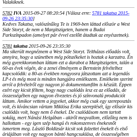
Valakiknek.
5782
IVA
2015-09-27 08:20:54
[Válasz erre:
5781 takatsa 2015-
09-26 23:35:30
]
Kedves Takatsa, valószínűleg Te is 1969-ben láttad először a West
Side Storyt, de nem a Margitszigeten, hanem a Budai
Parkszínpadon (amelyet pár évvel ezelőtt átadtak az enyészetnek).
5781
takatsa
2015-09-26 23:35:30
Ma sikerült megnéznem a West Side Storyt. Teltházas előadás volt,
annyira, hogy a szünetben még pótszékeket is hoztak a karzatra. Én
még gyerekkoromban láttam ezt a darabot a Margitszigeten, talán a
60-as évek végén, de a zenei élményem a Bernstein felvételhez
kapcsolódik: a 80-as években rongyosra játszottam azt a legendás
LP-t és még most is minden hangjára emlékszem. Emlékeim szerint
arról a felvételről egy nagyon jó dokumentumfilm is készült. Éppen
ezért egy kicsit féltem, hogy nagy csalódás lesz ez az előadás, de
összességében egy nagyon élvezetes és jó színvonalú produkciót
láttam. Amikor vettem a jegyeket, akkor még csak egy szereposztás
volt, és kíváncsian vártam Miklósa Erika szereplését, így először kis
csalódás volt, hogy nem ő énekel. De csalódásom nem tartott
sokáig, mert Nánási Helgában - akiről megvallom, előzőleg nem is
hallottam - egy igen szép hangú és rokonszenves énekesnőt
ismertem meg. László Boldizsár kicsit sok falzettet énekelt és első
áriájában volt egy nagyon bántó hangcsuklása, de összességében