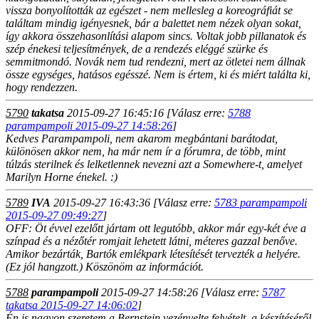
vissza bonyolították az egészet - nem mellesleg a koreográfiát se
találtam mindig igényesnek, bár a balettet nem nézek olyan sokat,
így akkora összehasonlítási alapom sincs. Voltak jobb pillanatok és
szép énekesi teljesítmények, de a rendezés eléggé szürke és
semmitmondó. Novák nem tud rendezni, mert az ötletei nem állnak
össze egységes, hatásos egésszé. Nem is értem, ki és miért találta ki,
hogy rendezzen.
5790
takatsa
2015-09-27 16:45:16
[Válasz erre:
5788
parampampoli 2015-09-27 14:58:26
]
Kedves Parampampoli, nem akarom megbántani barátodat,
különösen akkor nem, ha már nem ír a fórumra, de több, mint
túlzás sterilnek és lelketlennek nevezni azt a Somewhere-t, amelyet
Marilyn Horne énekel. :)
5789
IVA
2015-09-27 16:43:36
[Válasz erre:
5783 parampampoli
2015-09-27 09:49:27
]
OFF: Öt évvel ezelőtt jártam ott legutóbb, akkor már egy-két éve a
színpad és a nézőtér romjait lehetett látni, méteres gazzal benőve.
Amikor bezárták, Bartók emlékpark létesítését tervezték a helyére.
(Ez jól hangzott.) Köszönöm az információt.
5788
parampampoli
2015-09-27 14:58:26
[Válasz erre:
5787
takatsa 2015-09-27 14:06:02
]
Én is nagyon szeretem a Bernstein vezényelte felvételt, a készítéséről