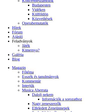
Koncertbeszámolók
Budapesten
Vidéken
Külföldön
Közvetítések
Operabemutatók
Hírek
Fórum
Ajánló
Feladványok
Játék
Kimernya?
Galéria
Blog
Magazin
Főtéma
Esszék és tanulmányok
Kommentár
Interjúk
Musica Aberrata
Dalolj nekem
Információk a sorozathoz
Nagy zeneszerzők
Elfeledett Zeneünnepek