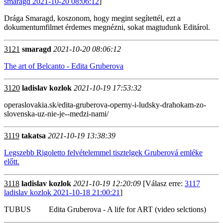
smaragd 2021-10-20 08:06:12
]
Drága Smaragd, koszonom, hogy megint segítettél, ezt a
dokumentumfilmet érdemes megnézni, sokat magtudunk Editárol.
3121
smaragd
2021-10-20 08:06:12
The art of Belcanto - Edita Gruberova
3120
ladislav kozlok
2021-10-19 17:53:32
operaslovakia.sk/edita-gruberova-operny-i-ludsky-drahokam-zo-
slovenska-uz-nie-je--medzi-nami/
3119
takatsa
2021-10-19 13:38:39
Legszebb Rigoletto felvételemmel tisztelgek Gruberová emléke
előtt.
3118
ladislav kozlok
2021-10-19 12:20:09
[Válasz erre:
3117
ladislav kozlok 2021-10-18 21:00:21
]
TUBUS Edita Gruberova - A life for ART (video selctions)