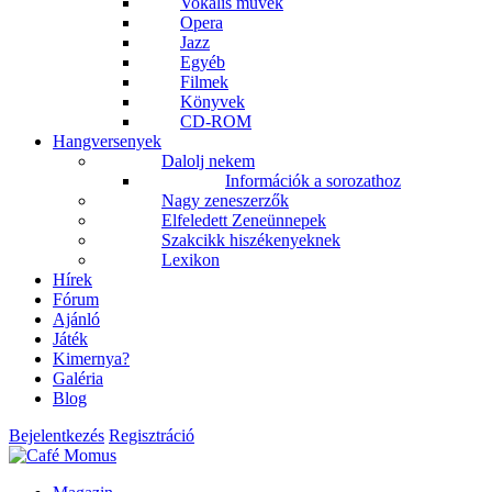
Vokális művek
Opera
Jazz
Egyéb
Filmek
Könyvek
CD-ROM
Hangversenyek
Dalolj nekem
Információk a sorozathoz
Nagy zeneszerzők
Elfeledett Zeneünnepek
Szakcikk hiszékenyeknek
Lexikon
Hírek
Fórum
Ajánló
Játék
Kimernya?
Galéria
Blog
Bejelentkezés
Regisztráció