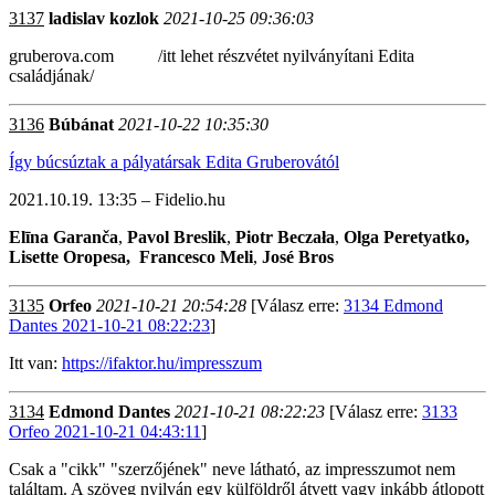
3137
ladislav kozlok
2021-10-25 09:36:03
gruberova.com /itt lehet részvétet nyilványítani Edita
családjának/
3136
Búbánat
2021-10-22 10:35:30
Így búcsúztak a pályatársak Edita Gruberovától
2021.10.19. 13:35 – Fidelio.hu
Elīna Garanča
,
Pavol Breslik
,
Piotr Beczała
,
Olga Peretyatko,
Lisette Oropesa,
Francesco Meli
,
José Bros
3135
Orfeo
2021-10-21 20:54:28
[Válasz erre:
3134 Edmond
Dantes 2021-10-21 08:22:23
]
Itt van:
https://ifaktor.hu/impresszum
3134
Edmond Dantes
2021-10-21 08:22:23
[Válasz erre:
3133
Orfeo 2021-10-21 04:43:11
]
Csak a "cikk" "szerzőjének" neve látható, az impresszumot nem
találtam. A szöveg nyilván egy külföldről átvett vagy inkább átlopott