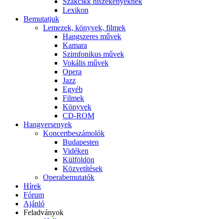
Szakcikk hiszékenyeknek
Lexikon
Bemutatjuk
Lemezek, könyvek, filmek
Hangszeres művek
Kamara
Szimfonikus művek
Vokális művek
Opera
Jazz
Egyéb
Filmek
Könyvek
CD-ROM
Hangversenyek
Koncertbeszámolók
Budapesten
Vidéken
Külföldön
Közvetítések
Operabemutatók
Hírek
Fórum
Ajánló
Feladványok