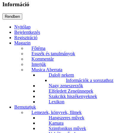
Információ
Nyitólap
Bejelentkezés
Regisztráció
Magazin
Főtéma
Esszék és tanulmányok
Kommentár
Interjúk
Musica Aberrata
Dalolj nekem
Információk a sorozathoz
Nagy zeneszerzők
Elfeledett Zeneünnepek
Szakcikk hiszékenyeknek
Lexikon
Bemutatjuk
Lemezek, könyvek, filmek
Hangszeres művek
Kamara
Szimfonikus művek