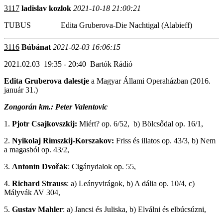
3117
ladislav kozlok
2021-10-18 21:00:21
TUBUS Edita Gruberova-Die Nachtigal (Alabieff)
3116
Búbánat
2021-02-03 16:06:15
2021.02.03 19:35 - 20:40 Bartók Rádió
Edita Gruberova dalestje
a Magyar Állami Operaházban (2016.
január 31.)
Zongorán km.: Peter Valentovic
1.
Pjotr Csajkovszkij:
Miért? op. 6/52, b) Bölcsődal op. 16/1,
2.
Nyikolaj Rimszkij-Korszakov:
Friss és illatos op. 43/3, b) Nem
a magasból op. 43/2,
3.
Antonín Dvořák
: Cigánydalok op. 55,
4.
Richard Strauss
: a) Leányvirágok, b) A dália op. 10/4, c)
Mályvák AV 304,
5.
Gustav Mahler
: a) Jancsi és Juliska, b) Elválni és elbúcsúzni,