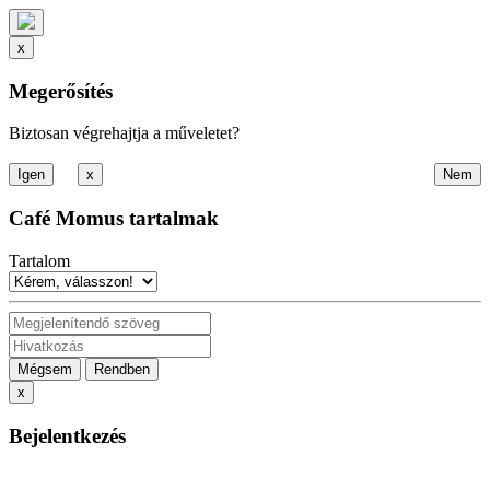
x
Megerősítés
Biztosan végrehajtja a műveletet?
x
Café Momus tartalmak
Tartalom
Mégsem
Rendben
x
Bejelentkezés