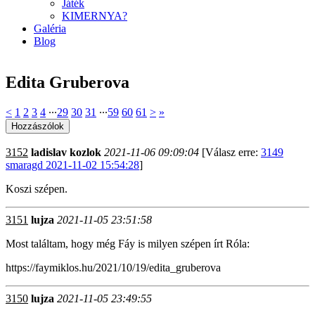
Játék
KIMERNYA?
Galéria
Blog
Edita Gruberova
<
1
2
3
4
∙∙∙
29
30
31
∙∙∙
59
60
61
>
»
3152
ladislav kozlok
2021-11-06 09:09:04
[Válasz erre:
3149
smaragd 2021-11-02 15:54:28
]
Koszi szépen.
3151
lujza
2021-11-05 23:51:58
Most találtam, hogy még Fáy is milyen szépen írt Róla:
https://faymiklos.hu/2021/10/19/edita_gruberova
3150
lujza
2021-11-05 23:49:55