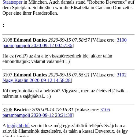
Staatsoper
in München. Auch damals stand "Roberto Devereux" auf
dem Spielplan. Schließlich war die Elisabetta in Gaetano Donizettis
Oper eine ihrer Paraderollen.
:
3108
Edmond Dantes
2020-09-15 07:58:57
[Válasz erre:
3100
parampampoli 2020-09-12 00:57:36
]
Ha ez (volt?) az ára a te visszatérésednek ide, akkor talán
elmondhatjuk: valamit valamiért :-)
3107
Edmond Dantes
2020-09-15 07:55:21
[Válasz erre:
3102
Nagy Katalin 2020-09-12 14:58:28
]
Jól megfontolta ezt a beírását? Vigyázat, mert az életével játszik...
mármint a sajátjáéval.. ;-)
3106
Beatrice
2020-09-14 18:16:31
[Válasz erre:
3105
parampampoli 2020-09-12 23:21:38
]
A
legújabb hír
szerint lesz még egy zártkörű fellépés Svájcban a
szlovák államelnök tiszteletére, és talán a kassai Devereux, és így
zárul a karrier.