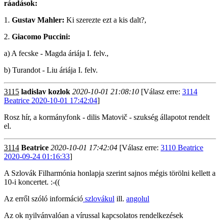
ráadások:
1.
Gustav Mahler:
Ki szerezte ezt a kis dalt?,
2.
Giacomo Puccini:
a) A fecske - Magda áriája I. felv.,
b) Turandot - Liu áriája I. felv.
3115
ladislav kozlok
2020-10-01 21:08:10
[Válasz erre:
3114
Beatrice 2020-10-01 17:42:04
]
Rosz hír, a kormányfonk - dilis Matovič - szukség állapotot rendelt
el.
3114
Beatrice
2020-10-01 17:42:04
[Válasz erre:
3110 Beatrice
2020-09-24 01:16:33
]
A Szlovák Filharmónia honlapja szerint sajnos mégis törölni kellett a
10-i koncertet. :-((
Az erről szóló információ
szlovákul
ill.
angolul
Az ok nyilvánvalóan a vírussal kapcsolatos rendelkezések