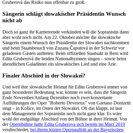
Gruberová das Risiko nun offenbar zu groß.
Sängerin schlägt slowakischer Präsidentin Wunsch
nicht ab
Doch so ganz ihr Karriereende verkünden will die Sopranistin dann
aber wohl noch nicht. Am 22. Oktober möchte die slowakische
Sängerin einem Wunsch der Präsidentin der Slowakei nachkommen
und beim Staatsbesuch von Zuzana Čaputová in der Schweiz vor
geladenen Gästen auftreten: Beim offiziellen Staatsakt in Bern wird
Edita Gruberová die beiden Nationalhymnen singen – sowie beim
abendlichen Galadinner ein slowakisches Lied und eine Arie.
Finaler Abschied in der Slowakei?
Und weil ihre slowakische Heimat für Edita Gruberová immer von
ganz besonderer Bedeutung war, könnte es sein, dass die Sängerin
Ende November/Anfang Dezember noch zwei konzertante
Aufführungen der Oper "Roberto Devereux" von Gaetano Donizetti
singt – in Košice, im Osten der Slowakei. Ob das klappt, ist laut
dem Management der Sopranistin noch nicht ganz klar. Es wäre
wohl der endgültige Abschied von der Bühne in ihrer Heimat. Von
der
Opernbühne hatte Edita Gruberova sich bereits im März 2019
verabschiedet,
bei ihrem letzten Opernauftritt an der Bayerischen