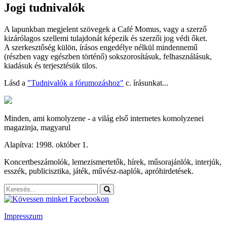
Jogi tudnivalók
A lapunkban megjelent szövegek a Café Momus, vagy a szerző
kizárólagos szellemi tulajdonát képezik és szerzői jog védi őket.
A szerkesztőség külön, írásos engedélye nélkül mindennemű
(részben vagy egészben történő) sokszorosításuk, felhasználásuk,
kiadásuk és terjesztésük tilos.
Lásd a
"Tudnivalók a fórumozáshoz"
c. írásunkat...
Minden, ami komolyzene - a világ első internetes komolyzenei
magazinja, magyarul
Alapítva: 1998. október 1.
Koncertbeszámolók, lemezismertetők, hírek, műsorajánlók, interjúk,
esszék, publicisztika, játék, művész-naplók, apróhirdetések.
Impresszum