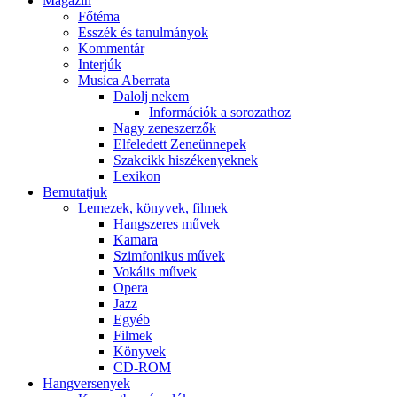
Magazin
Főtéma
Esszék és tanulmányok
Kommentár
Interjúk
Musica Aberrata
Dalolj nekem
Információk a sorozathoz
Nagy zeneszerzők
Elfeledett Zeneünnepek
Szakcikk hiszékenyeknek
Lexikon
Bemutatjuk
Lemezek, könyvek, filmek
Hangszeres művek
Kamara
Szimfonikus művek
Vokális művek
Opera
Jazz
Egyéb
Filmek
Könyvek
CD-ROM
Hangversenyek