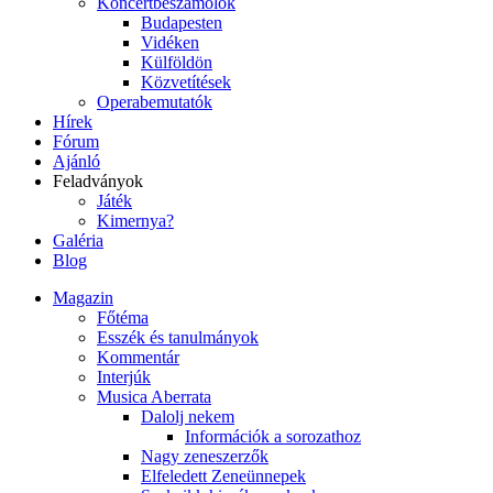
Koncertbeszámolók
Budapesten
Vidéken
Külföldön
Közvetítések
Operabemutatók
Hírek
Fórum
Ajánló
Feladványok
Játék
Kimernya?
Galéria
Blog
Magazin
Főtéma
Esszék és tanulmányok
Kommentár
Interjúk
Musica Aberrata
Dalolj nekem
Információk a sorozathoz
Nagy zeneszerzők
Elfeledett Zeneünnepek