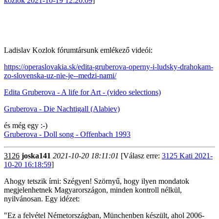
kozlok 2021-10-19 12:20:09
]
Ladislav Kozlok fórumtársunk emlékező videói:
https://operaslovakia.sk/edita-gruberova-operny-i-ludsky-drahokam-
zo-slovenska-uz-nie-je--medzi-nami/
Edita Gruberova - A life for Art - (video selections)
Gruberova - Die Nachtigall (Alabiev)
és még egy :-)
Gruberova - Doll song - Offenbach 1993
3126
joska141
2021-10-20 18:11:01
[Válasz erre:
3125 Kati 2021-
10-20 16:18:59
]
Ahogy tetszik írni: Szégyen! Szörnyű, hogy ilyen mondatok
megjelenhetnek Magyarországon, minden kontroll nélkül,
nyilvánosan. Egy idézet:
"Ez a felvétel Németországban, Münchenben készült, ahol 2006-