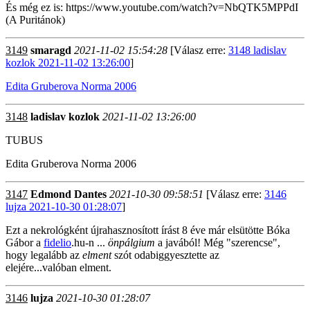
És még ez is: https://www.youtube.com/watch?v=NbQTK5MPPdI
(A Puritánok)
3149
smaragd
2021-11-02 15:54:28
[Válasz erre:
3148 ladislav
kozlok 2021-11-02 13:26:00
]
Edita Gruberova Norma 2006
3148
ladislav kozlok
2021-11-02 13:26:00
TUBUS
Edita Gruberova Norma 2006
3147
Edmond Dantes
2021-10-30 09:58:51
[Válasz erre:
3146
lujza 2021-10-30 01:28:07
]
Ezt a nekrológként újrahasznosított írást 8 éve már elsütötte Bóka
Gábor a
fidelio
.hu-n ...
önpálgium
a
javából!
Még "szerencse",
hogy legalább az
elment
szót odabiggyesztette az
elejére...valóban elment.
3146
lujza
2021-10-30 01:28:07