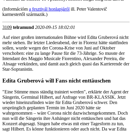
(Információm
a fesztivál honlapjáról
ill. Peter Valentovič
karmestertől származik.)
3109
telramund
2020-09-15 18:02:01
Auf einer großen internationalen Bühne wird Edita Gruberová nicht
mehr stehen. Ihr letzter Liederabend, der in Florenz hätte stattfinden
sollen, wurde wegen der Corona-Krise von Juni auf Oktober
verschoben: eine zu lange Pause für die 73-Jährige. So musste der
Intendant des Maggio Musicale Fiorentino, Alexander Pereira, die
Absage verkünden, und damit auch gleich quasi das Karrierende der
Star-Sopranistin.
Edita Gruberová will Fans nicht enttäuschen
"Eine Stimme muss ständig trainiert werden", erklärte der Agent der
Sängerin, Germinal Hilbert, auf Anfrage von BR-KLASSIK. Jetzt
wieder hineinzufinden wäre für Edita Gruberová schwer. Den
ursprünglich geplanten Termin im Juni 2020 hätte sie
wahrgenommen – wäre Corona nicht dazwischengekommen. Doch
nun will die Sängerin ihre Anhänger nicht enttäuschen und hat das
Konzert abgesagt. Singen habe etwas mit einer Tagesform zu tun,
sagt Hilbert. Es könne funktionieren oder auch nicht. Da war Edita