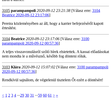
3105
parampampoli
2020-09-12 23:21:38
[Válasz erre:
3104
Beatrice 2020-09-12 23:17:06
]
Pereira közleményében az áll, hogy a karrier befejezéséről kapott
értesítést.
3104
Beatrice
2020-09-12 23:17:06
[Válasz erre:
3100
parampampoli 2020-09-12 00:57:36
]
A teljes visszavonulásról szóló hírek elsietettek. A kassai előadásokat
nem mondta le a művésznő, később fog dönteni róluk.
3103
Klára
2020-09-12 15:07:02
[Válasz erre:
3100 parampampoli
2020-09-12 00:57:36
]
Rendkívül sajnálom, de végtelenül tisztelem Őt ezért a döntésért!
<
1
2
3
4
∙∙∙
29
30
31
∙∙∙
59
60
61
>
»