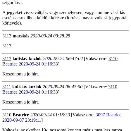
szigorítása.
A jegyeket visszaváltják, vagy személyesen, vagy - online vásárlás
esetén - e-mailben küldött kérésre (forrás: a navstevnik.sk jegyportál
körlevele).
3113
macskás
2020-09-24 09:28:25
3113
3112
ladislav kozlok
2020-09-24 06:47:02
[Válasz erre:
3110
Beatrice 2020-09-24 01:16:33
]
Koszonom a jo hírt.
3111
ladislav kozlok
2020-09-24 06:47:00
[Válasz erre:
3110
Beatrice 2020-09-24 01:16:33
]
Koszonom a jo hírt.
3110
Beatrice
2020-09-24 01:16:33
[Válasz erre:
3097 Beatrice
2020-09-07 23:19:11
]
Változás: az október 10-i pozsonyi koncert mégis meg lesz tartva.