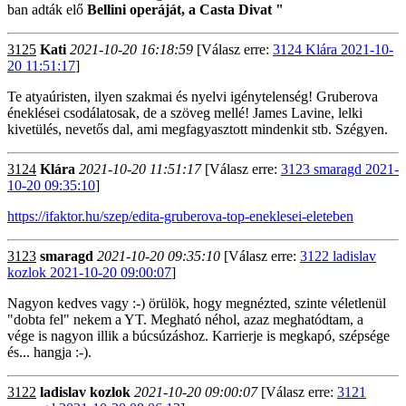
ban adták elő
Bellini operáját, a Casta Divat "
3125
Kati
2021-10-20 16:18:59
[Válasz erre:
3124 Klára 2021-10-
20 11:51:17
]
Te atyaúristen, ilyen szakmai és nyelvi igénytelenség! Gruberova
éneklései csodálatosak, de a szöveg mellé! James Lavine, lelki
kivetülés, nevetős dal, ami megfagyasztott mindenkit stb. Szégyen.
3124
Klára
2021-10-20 11:51:17
[Válasz erre:
3123 smaragd 2021-
10-20 09:35:10
]
https://ifaktor.hu/szep/edita-gruberova-top-eneklesei-eleteben
3123
smaragd
2021-10-20 09:35:10
[Válasz erre:
3122 ladislav
kozlok 2021-10-20 09:00:07
]
Nagyon kedves vagy :-) örülök, hogy megnézted, szinte véletlenül
"dobta fel" nekem a YT. Megható néhol, azaz meghatódtam, a
vége is nagyon illik a búcsúzáshoz. Karrierje is megkapó, szépsége
és... hangja :-).
3122
ladislav kozlok
2021-10-20 09:00:07
[Válasz erre:
3121