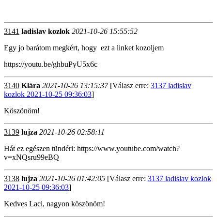
3141
ladislav kozlok
2021-10-26 15:55:52
Egy jo barátom megkért, hogy ezt a linket kozoljem
https://youtu.be/ghbuPyU5x6c
3140
Klára
2021-10-26 13:15:37
[Válasz erre:
3137 ladislav
kozlok 2021-10-25 09:36:03
]
Köszönöm!
3139
lujza
2021-10-26 02:58:11
Hát ez egészen tündéri: https://www.youtube.com/watch?
v=xNQsru99eBQ
3138
lujza
2021-10-26 01:42:05
[Válasz erre:
3137 ladislav kozlok
2021-10-25 09:36:03
]
Kedves Laci, nagyon köszönöm!