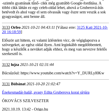
-szintén gyatrának tűnő- cikk még gyatrább Google-fordítása. A
többi cikk láttán ez egy celeb-oldal lehet, ahová a Gruberová-írás
betévedt és ahol vagy el sem olvassák vagy észre sem veszik a sok
gyagyaságot, ami benne áll.
3133
Orfeo
2021-10-21 04:43:11
[Válasz erre:
3125 Kati 2021-10-
20 16:18:59
]
Először azt hittem, ez valami ízléstelen vicc, de végiglapozva a
szövegeket, az egész oldal ilyen. Ami leginkább megdöbbentett,
hogy a készítők a nevüket adják ehhez, és meg van nevezve felelős
szerkesztő is.
3132
lujza
2021-10-21 02:31:44
Búcsúzóul: https://www.youtube.com/watch?v=Y_DURLyI0Kw
3131
Búbánat
2021-10-20 21:02:47
Énekesmadár-halál, avagy Edita Gruberova korai sírjára
ÓKOVÁCS SZILVESZTER
2021.10.19. 13:42 - Origo.hu