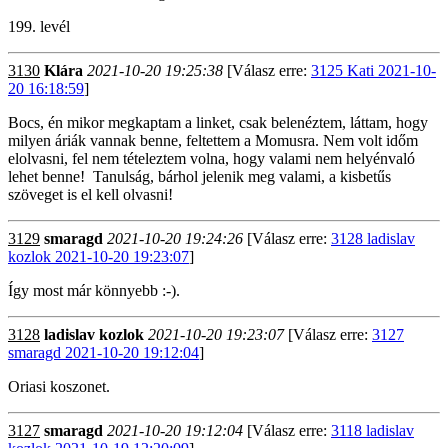
199. levél
3130
Klára
2021-10-20 19:25:38
[Válasz erre:
3125 Kati 2021-10-
20 16:18:59
]
Bocs, én mikor megkaptam a linket, csak belenéztem, láttam, hogy
milyen áriák vannak benne, feltettem a Momusra. Nem volt időm
elolvasni, fel nem tételeztem volna, hogy valami nem helyénvaló
lehet benne! Tanulság, bárhol jelenik meg valami, a kisbetűs
szöveget is el kell olvasni!
3129
smaragd
2021-10-20 19:24:26
[Válasz erre:
3128 ladislav
kozlok 2021-10-20 19:23:07
]
Így most már könnyebb :-).
3128
ladislav kozlok
2021-10-20 19:23:07
[Válasz erre:
3127
smaragd 2021-10-20 19:12:04
]
Oriasi koszonet.
3127
smaragd
2021-10-20 19:12:04
[Válasz erre:
3118 ladislav