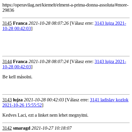
https://operavilag.net/kiemelt/elment-a-prima-donna-assoluta/#more-
29836
3145
Franca
2021-10-28 08:07:26
[Válasz erre:
3143 lujza 2021-
10-28 00:42:03
]
3144
Franca
2021-10-28 08:07:24
[Válasz erre:
3143 lujza 2021-
10-28 00:42:03
]
Be kell másolni.
3143
lujza
2021-10-28 00:42:03
[Válasz erre:
3141 ladislav kozlok
2021-10-26 15:55:52
]
Kedves Laci, ezt a linket nem lehet megnyitni.
3142
smaragd
2021-10-27 10:18:07