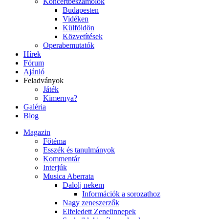
Koncertbeszámolók
Budapesten
Vidéken
Külföldön
Közvetítések
Operabemutatók
Hírek
Fórum
Ajánló
Feladványok
Játék
Kimernya?
Galéria
Blog
Magazin
Főtéma
Esszék és tanulmányok
Kommentár
Interjúk
Musica Aberrata
Dalolj nekem
Információk a sorozathoz
Nagy zeneszerzők
Elfeledett Zeneünnepek