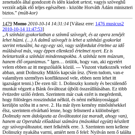
zenetudós által gondozott és idén kiadott
urtext
, vagyis szöveghű
verziót adják elő teljes egészében - közölte Horváth Ádám miniszteri
biztos.”
(múlt-kor)
1479
Momo
2010-10-14 14:31:14
[Válasz erre:
1476 musicus2
2010-10-14 11:47:53
]
„A színházi gyakorlatban a színmű szövegét, és az opera zenéjét
lehet húzni. (…) A dalmű szövegét is lehet a színházi gyakorlat
szerint retusálni, ha egy-egy szó, vagy szófordulat értelme az idő
múlásával más, vagy éppen ellenkező értelmet nyert. Ez is
beletartozik a színházi mindennapokba. A színház nem múzeum,
hanem élő organizmus.”
Igen… örülök, hogy van, aki egyetért
velem ebben az itt megszólalók közül. --- Viszont vitatkoznék veled
abban, amit Dolinszky Miklós kapcsán írsz. (Nem tudom, van-e
valamilyen személyes konfliktusod vele, ebben nem lehet itt
igazságot tenni.) De ezen túl: 1. Dolinszky komoly és becsülendő
munkát végzett a Bánk ősváltozat újbóli összeállításában. Ez több
évtizedre szóló érdem. Szerintem már csak ezért is megérdemli,
hogy fölösleges rosszindulat nélkül, és némi méltányossággal
kerüljön szóba itt a neve. 2. Ha már ilyen kemény minősítésekkel
élsz, szerintem elvárható lenne, hogy felismerd a különbséget:
Dolinszky nem átdolgozta az ősváltozatot (az maradt, ahogy van),
hanem az Operaház előadásai számára (másokkal együtt) készített
egy szövegváltozatot
, mert felkérték erre. 3. Szerintem nem kellene
Dolinszky nyakába varrni, amiért nem ő felel: Nyilván nem ő találta