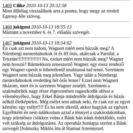
1469
Cilike
2010-10-13 20:32:58
Most állítólag visszaállunk arra a pontra, hogy megy az eredeti
Egressy-féle szöveg.
1468
jukiguni
2010-10-13 18:55:13
Mármint a november 6. és 7. előadás szövegét.
1467
jukiguni
2010-10-13 18:54:02
Én csak azt nem tudom, Wagnert miért nem húzzák meg? A
Nürnbergi mesterdalnokok öt és fél órás, akárcsak a Parsifal, a
Trisztán!!!!!!!!!!!!!!!! Na, ezeket miért nem húzzák meg? Wagner
nem hosszú? Bármekkora zeneszerző Wagner, egy rossz rendező
egy Wagner operát is hihetetlenül unalmassá tud tenni. Szerintem
Wagnert nem húzzák meg jelentősen. Vagy talán a Nürnbergi
mesterdalnokok eredetileg hét órás lenne? Ezzel nem Wagnert
fikázom, mert én is szeretem Wagner zenéjét. Szerintem a
szakmabeliek nagy része rögeszmésen ragaszkodik ahhoz a
véleményéhez, hogy Erkel Bánja mindenféle átdolgozás és húzás
nélkül életképtelen. Még esélyt sem adnak neki, én csak ezt az egyet
kérném: egy esélyt!!!! És ha nem sikerül, akkor hagyjuk az egészet.
Egyébként én nem találkoztam azzal a ténnyel a szakirodalomban,
hogy jelentősen csökken volna a Bánk bán iránti érdeklődés, ezért
volt szükség az átdolgozásra. Az operaház honlapja szerint a Bánk
szövegét Dolinszky Miklós írta át Harmat Artemisszel.