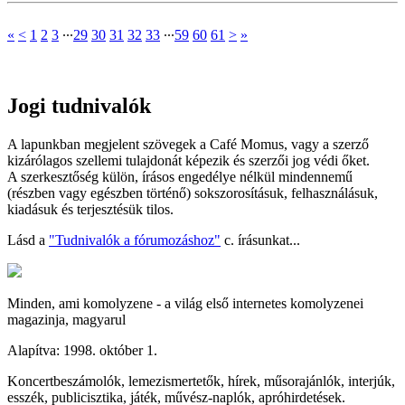
«
<
1
2
3
∙∙∙
29
30
31
32
33
∙∙∙
59
60
61
>
»
Jogi tudnivalók
A lapunkban megjelent szövegek a Café Momus, vagy a szerző
kizárólagos szellemi tulajdonát képezik és szerzői jog védi őket.
A szerkesztőség külön, írásos engedélye nélkül mindennemű
(részben vagy egészben történő) sokszorosításuk, felhasználásuk,
kiadásuk és terjesztésük tilos.
Lásd a
"Tudnivalók a fórumozáshoz"
c. írásunkat...
Minden, ami komolyzene - a világ első internetes komolyzenei
magazinja, magyarul
Alapítva: 1998. október 1.
Koncertbeszámolók, lemezismertetők, hírek, műsorajánlók, interjúk,
esszék, publicisztika, játék, művész-naplók, apróhirdetések.