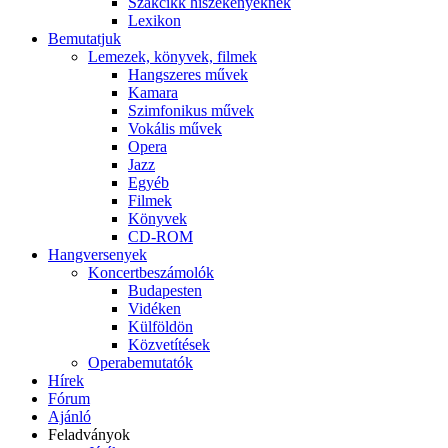
Szakcikk hiszékenyeknek
Lexikon
Bemutatjuk
Lemezek, könyvek, filmek
Hangszeres művek
Kamara
Szimfonikus művek
Vokális művek
Opera
Jazz
Egyéb
Filmek
Könyvek
CD-ROM
Hangversenyek
Koncertbeszámolók
Budapesten
Vidéken
Külföldön
Közvetítések
Operabemutatók
Hírek
Fórum
Ajánló
Feladványok