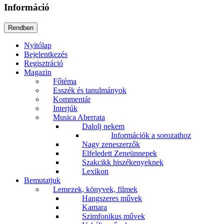
Információ
Nyitólap
Bejelentkezés
Regisztráció
Magazin
Főtéma
Esszék és tanulmányok
Kommentár
Interjúk
Musica Aberrata
Dalolj nekem
Információk a sorozathoz
Nagy zeneszerzők
Elfeledett Zeneünnepek
Szakcikk hiszékenyeknek
Lexikon
Bemutatjuk
Lemezek, könyvek, filmek
Hangszeres művek
Kamara
Szimfonikus művek