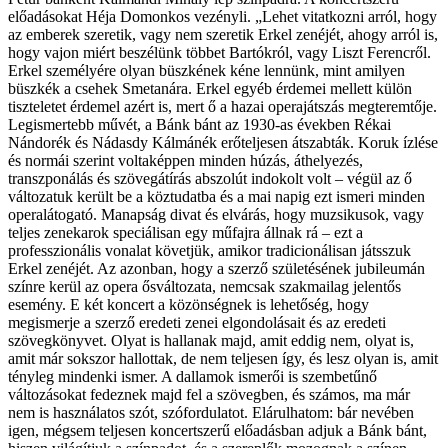
előadásokat Héja Domonkos vezényli. „Lehet vitatkozni arról, hogy
az emberek szeretik, vagy nem szeretik Erkel zenéjét, ahogy arról is,
hogy vajon miért beszélünk többet Bartókról, vagy Liszt Ferencről.
Erkel személyére olyan büszkének kéne lennünk, mint amilyen
büszkék a csehek Smetanára. Erkel egyéb érdemei mellett külön
tiszteletet érdemel azért is, mert ő a hazai operajátszás megteremtője.
Legismertebb művét, a Bánk bánt az 1930-as években Rékai
Nándorék és Nádasdy Kálmánék erőteljesen átszabták. Koruk ízlése
és normái szerint voltaképpen minden húzás, áthelyezés,
transzponálás és szövegátírás abszolút indokolt volt – végül az ő
változatuk került be a köztudatba és a mai napig ezt ismeri minden
operalátogató. Manapság divat és elvárás, hogy muzsikusok, vagy
teljes zenekarok speciálisan egy műfajra állnak rá – ezt a
professzionális vonalat követjük, amikor tradicionálisan játsszuk
Erkel zenéjét. Az azonban, hogy a szerző születésének jubileumán
színre kerül az opera ősváltozata, nemcsak szakmailag jelentős
esemény. E két koncert a közönségnek is lehetőség, hogy
megismerje a szerző eredeti zenei elgondolásait és az eredeti
szövegkönyvet. Olyat is hallanak majd, amit eddig nem, olyat is,
amit már sokszor hallottak, de nem teljesen így, és lesz olyan is, amit
tényleg mindenki ismer. A dallamok ismerői is szembetűnő
változásokat fedeznek majd fel a szövegben, és számos, ma már
nem is használatos szót, szófordulatot. Elárulhatom: bár nevében
igen, mégsem teljesen koncertszerű előadásban adjuk a Bánk bánt,