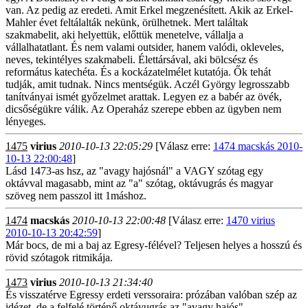
van. Az pedig az eredeti. Amit Erkel megzenésített. Akik az Erkel-
Mahler évet feltálalták nekünk, örülhetnek. Mert találtak
szakmabelit, aki helyettük, előttük menetelve, vállalja a
vállalhatatlant. És nem valami outsider, hanem valódi, okleveles,
neves, tekintélyes szakmabeli. Élettársával, aki bölcsész és
református katechéta. És a kockázatelmélet kutatója. Ők tehát
tudják, amit tudnak. Nincs mentségük. Aczél György legrosszabb
tanítványai ismét győzelmet arattak. Legyen ez a babér az övék,
dicsőségükre válik. Az Operaház szerepe ebben az ügyben nem
lényeges.
1475
virius
2010-10-13 22:05:29
[Válasz erre:
1474 macskás 2010-
10-13 22:00:48
]
Lásd 1473-as hsz, az "avagy hajósnál" a VAGY szótag egy
oktávval magasabb, mint az "a" szótag, oktávugrás és magyar
szöveg nem passzol itt 1máshoz.
1474
macskás
2010-10-13 22:00:48
[Válasz erre:
1470 virius
2010-10-13 20:42:59
]
Már bocs, de mi a baj az Egresy-félével? Teljesen helyes a hosszú és
rövid szótagok ritmikája.
1473
virius
2010-10-13 21:34:40
És visszatérve Egressy erdeti verssoraira: prózában valóban szép az
idézet, de a felfelé történő oktávugrás az "avagy hajós"