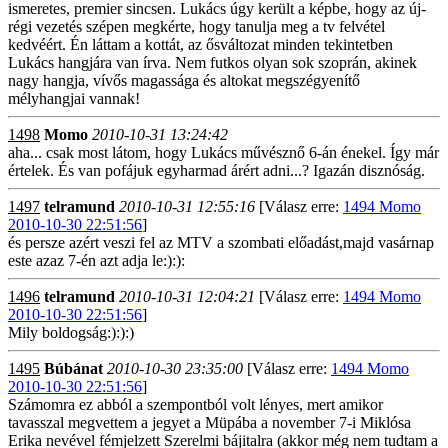
ismeretes, premier sincsen. Lukács úgy került a képbe, hogy az új-
régi vezetés szépen megkérte, hogy tanulja meg a tv felvétel
kedvéért. Én láttam a kottát, az ősváltozat minden tekintetben
Lukács hangjára van írva. Nem futkos olyan sok szoprán, akinek
nagy hangja, vívős magassága és altokat megszégyenítő
mélyhangjai vannak!
1498
Momo
2010-10-31 13:24:42
aha... csak most látom, hogy Lukács művésznő 6-án énekel. Így már
értelek. És van pofájuk egyharmad árért adni...? Igazán disznóság.
1497
telramund
2010-10-31 12:55:16
[Válasz erre:
1494 Momo
2010-10-30 22:51:56
]
és persze azért veszi fel az MTV a szombati előadást,majd vasárnap
este azaz 7-én azt adja le:):):
1496
telramund
2010-10-31 12:04:21
[Válasz erre:
1494 Momo
2010-10-30 22:51:56
]
Mily boldogság:):):)
1495
Búbánat
2010-10-30 23:35:00
[Válasz erre:
1494 Momo
2010-10-30 22:51:56
]
Számomra ez abból a szempontból volt lényes, mert amikor
tavasszal megvettem a jegyet a Müpába a november 7-i Miklósa
Erika nevével fémjelzett Szerelmi bájitalra (akkor még nem tudtam a