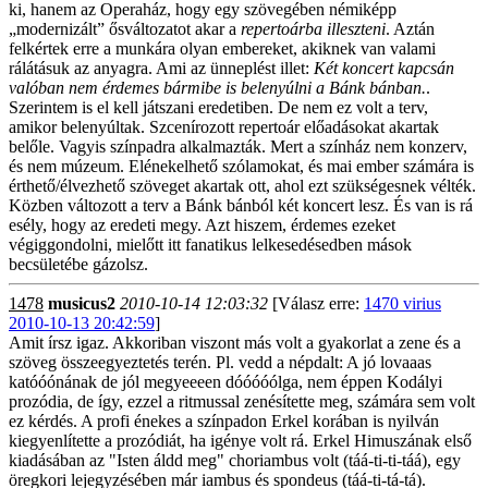
ki, hanem az Operaház, hogy egy szövegében némiképp
„modernizált” ősváltozatot akar a
repertoárba illeszteni
. Aztán
felkértek erre a munkára olyan embereket, akiknek van valami
rálátásuk az anyagra. Ami az ünneplést illet:
Két koncert kapcsán
valóban nem érdemes bármibe is belenyúlni a Bánk bánban.
.
Szerintem is el kell játszani eredetiben. De nem ez volt a terv,
amikor belenyúltak. Szcenírozott repertoár előadásokat akartak
belőle. Vagyis színpadra alkalmazták. Mert a színház nem konzerv,
és nem múzeum. Elénekelhető szólamokat, és mai ember számára is
érthető/élvezhető szöveget akartak ott, ahol ezt szükségesnek vélték.
Közben változott a terv a Bánk bánból két koncert lesz. És van is rá
esély, hogy az eredeti megy. Azt hiszem, érdemes ezeket
végiggondolni, mielőtt itt fanatikus lelkesedésedben mások
becsületébe gázolsz.
1478
musicus2
2010-10-14 12:03:32
[Válasz erre:
1470 virius
2010-10-13 20:42:59
]
Amit írsz igaz. Akkoriban viszont más volt a gyakorlat a zene és a
szöveg összeegyeztetés terén. Pl. vedd a népdalt: A jó lovaaas
katóóónának de jól megyeeeen dóóóóólga, nem éppen Kodályi
prozódia, de így, ezzel a ritmussal zenésítette meg, számára sem volt
ez kérdés. A profi énekes a színpadon Erkel korában is nyilván
kiegyenlítette a prozódiát, ha igénye volt rá. Erkel Himuszának első
kiadásában az "Isten áldd meg" choriambus volt (táá-ti-ti-táá), egy
öregkori lejegyzésében már iambus és spondeus (táá-ti-tá-tá).