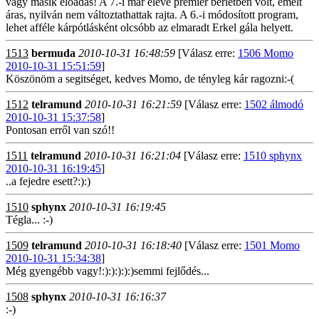
vagy másik előadás! A 7.-i már eleve premier bérletben volt, emelt
áras, nyilván nem változtathattak rajta. A 6.-i módosított program,
lehet afféle kárpótlásként olcsóbb az elmaradt Erkel gála helyett.
1513
bermuda
2010-10-31 16:48:59
[Válasz erre:
1506 Momo
2010-10-31 15:51:59
]
Köszönöm a segitséget, kedves Momo, de tényleg kár ragozni:-(
1512
telramund
2010-10-31 16:21:59
[Válasz erre:
1502 álmodó
2010-10-31 15:37:58
]
Pontosan erről van szó!!
1511
telramund
2010-10-31 16:21:04
[Válasz erre:
1510 sphynx
2010-10-31 16:19:45
]
..a fejedre esett?:):)
1510
sphynx
2010-10-31 16:19:45
Tégla... :-)
1509
telramund
2010-10-31 16:18:40
[Válasz erre:
1501 Momo
2010-10-31 15:34:38
]
Még gyengébb vagy!:):):):):)semmi fejlődés...
1508
sphynx
2010-10-31 16:16:37
:-)