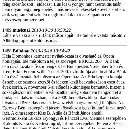
félig szcenírozott - előadást. Lukács Gyöngyi mint Gertrudis talán
nem olyan nagy meglepetés - más neves énekeseket követ a sorban,
akik szopránként szintén megformálták már a színpadon ezt
mezzoszoprán szerepet.
1489
musicus2
2010-10-30 16:58:22
Látta-e valaki a 6-7-i Bánk műsorlapját? Be tudná-e valaki másolni?
Állítólag roppant különös írás.
1488
Búbánat
2010-10-16 10:54:42
Héja Domonkos karmester nyilatkozata is olvasható az Opera
honlapján. Ide másolom a teljes szöveget. ERKEL 200 - A Bánk
bán ősváltozata először hangzik fel Budapesten.November 6-án és
7-én, Erkel Ferenc születésének 200. évfordulója alkalmából a Bánk
bán ősváltozatát tűzi műsorra az Operaház. Az Erkel-opera kottája
és szövege számos szerzői és idegen kezű beavatkozáson esett át az
évek során. A november 6-ai előadás különleges bemutató, hiszen a
sokat játszott mű ebben a változatban még soha nem hangzott el a
budapesti dalszínházban, sőt a 2009-ben elkészült kritikai kiadás
hivatalos közreadása óta ez lesz az első magyarországi felújítás. Az
Egressy Béni szövegével játszott ősváltozat igazi kulturális csemegét
ígér. A címszerepet Kiss B. Atilla és Bándi János énekli,
Gertrudisként Lukács Gyöngyi és Pánczél Éva, Melinda szerepében
Kolonits Klára és Kertesi Ingrid, Tiborc szerepében Perencz Béla,
Petúr bánként Kálmándi Mihály lép színpadra. A koncertszerű