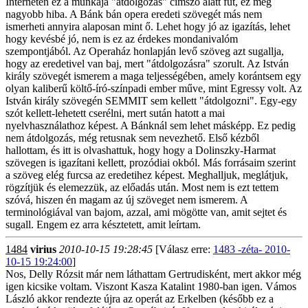
Interneten ez a munkája "átdolgozás" címszó alatt fut, ez még
nagyobb hiba. A Bánk bán opera eredeti szövegét más nem
ismerheti annyira alaposan mint ő. Lehet hogy jó az igazítás, lehet
hogy kevésbé jó, nem is ez az érdekes mondanivalóm
szempontjából. Az Operaház honlapján levő szöveg azt sugallja,
hogy az eredetivel van baj, mert "átdolgozásra" szorult. Az István
király szövegét ismerem a maga teljességében, amely korántsem egy
olyan kaliberű költő-író-színpadi ember műve, mint Egressy volt. Az
István király szövegén SEMMIT sem kellett "átdolgozni". Egy-egy
szót kellett-lehetett cserélni, mert sután hatott a mai
nyelvhasználathoz képest. A Bánknál sem lehet másképp. Ez pedig
nem átdolgozás, még retusnak sem nevezhető. Első kézből
hallottam, és itt is olvashattuk, hogy hogy a Dolinszky-Harmat
szövegen is igazítani kellett, prozódiai okból. Más forrásaim szerint
a szöveg elég furcsa az eredetihez képest. Meghalljuk, meglátjuk,
rögzítjük és elemezzük, az előadás után. Most nem is ezt tettem
szóvá, hiszen én magam az új szöveget nem ismerem. A
terminológiával van bajom, azzal, ami mögötte van, amit sejtet és
sugall. Engem ez arra késztetett, amit leírtam.
1484
virius
2010-10-15 19:28:45
[Válasz erre:
1483 -zéta- 2010-
10-15 19:24:00
]
Nos, Delly Rózsit már nem láthattam Gertrudisként, mert akkor még
igen kicsike voltam. Viszont Kasza Katalint 1980-ban igen. Vámos
László akkor rendezte újra az operát az Erkelben (később ez a