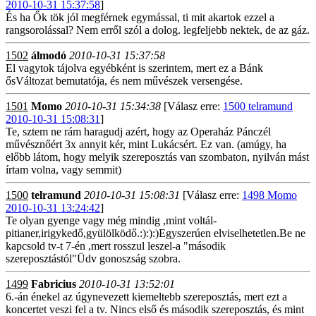
2010-10-31 15:37:58
]
És ha Ők tök jól megférnek egymással, ti mit akartok ezzel a
rangsorolással? Nem erről szól a dolog. legfeljebb nektek, de az gáz.
1502
álmodó
2010-10-31 15:37:58
El vagytok tájolva egyébként is szerintem, mert ez a Bánk
ősVáltozat bemutatója, és nem művészek versengése.
1501
Momo
2010-10-31 15:34:38
[Válasz erre:
1500 telramund
2010-10-31 15:08:31
]
Te, sztem ne rám haragudj azért, hogy az Operaház Pánczél
művésznőért 3x annyit kér, mint Lukácsért. Ez van. (amúgy, ha
előbb látom, hogy melyik szereposztás van szombaton, nyilván mást
írtam volna, vagy semmit)
1500
telramund
2010-10-31 15:08:31
[Válasz erre:
1498 Momo
2010-10-31 13:24:42
]
Te olyan gyenge vagy még mindig ,mint voltál-
pitianer,irigykedő,gyülölködő.:):):)Egyszerúen elviselhetetlen.Be ne
kapcsold tv-t 7-én ,mert rosszul leszel-a "második
szereposztástól"Üdv gonoszság szobra.
1499
Fabricius
2010-10-31 13:52:01
6.-án énekel az úgynevezett kiemeltebb szereposztás, mert ezt a
koncertet veszi fel a tv. Nincs első és második szereposztás, és mint