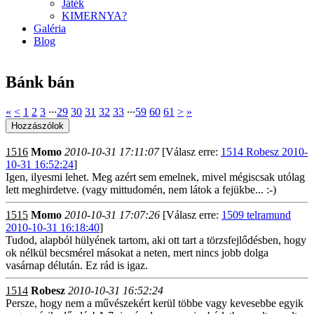
Játék
KIMERNYA?
Galéria
Blog
Bánk bán
«
<
1
2
3
∙∙∙
29
30
31
32
33
∙∙∙
59
60
61
>
»
1516
Momo
2010-10-31 17:11:07
[Válasz erre:
1514 Robesz 2010-
10-31 16:52:24
]
Igen, ilyesmi lehet. Meg azért sem emelnek, mivel mégiscsak utólag
lett meghirdetve. (vagy mittudomén, nem látok a fejükbe... :-)
1515
Momo
2010-10-31 17:07:26
[Válasz erre:
1509 telramund
2010-10-31 16:18:40
]
Tudod, alapból hülyének tartom, aki ott tart a törzsfejlődésben, hogy
ok nélkül becsmérel másokat a neten, mert nincs jobb dolga
vasárnap délután. Ez rád is igaz.
1514
Robesz
2010-10-31 16:52:24
Persze, hogy nem a művészekért kerül többe vagy kevesebbe egyik