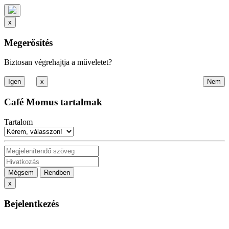
x
Megerősítés
Biztosan végrehajtja a műveletet?
x
Café Momus tartalmak
Tartalom
Mégsem
Rendben
x
Bejelentkezés