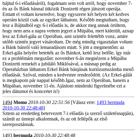
bájital 6-i előadásáról), fogalmam sem volt arról, hogy november 7-
én az ős Bánk bánnal ütközik Donizetti régen játszott operája.
Emiatt el voltam keseredve, hogy egyszerre két helyen két kedves
operám közül csak az egyiket láthatom. Később megtudtam, hogy
lesz a Bájitalból egy 6-i előadás is, de akkor meg annak örültem,
hogy nem arra a napra vettem jegyet a Müpába, mert kiderült, aznap
lesz az Erkel-gála az Operában, ami szintén felettébb vonz, amire
utóbb szintén jegyet vásároltam. De még mindig vigasztalan voltam
a Bánk bánról való lemaradásom miatt. S jött a megmentőm: az
Erkel-gála helyére betették az ős Bánkot, kettő lesz belőle, így már
ez a problémám megszűnt: november 6-án megnézem a Müpába
Donizetti remekét a jubiláló Miklósával, a másnap pedig az
Operaházban láthatom Erkel Bánk bánjának kuriózumszámba menő
előadását. Szóval, minden a kedvemre rendeződött. (Az Erkel-gálát
is megkapom pár nappal később.Igaz, nem az Operában, hanem a
Müpában, november 11-én. Ajánlom mindenki figyelmébe ezt a
jeles dátumot és koncertet is!)
1494
Momo
2010-10-30 22:51:56
[Válasz erre:
1493 bermuda
2010-10-30 22:48:48
]
Sztem az eredetileg betervezett 7-i előadás (a szerző születésnapján),
számít az ünnepi alkalomnak, és az ott fellépők az első
szereposztásnak.
1493
bermuda
2010-10-30 22:48:48