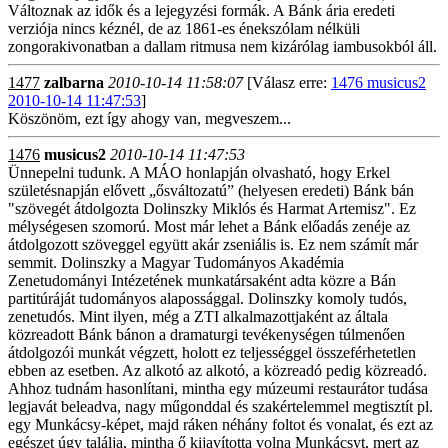
Változnak az idők és a lejegyzési formák. A Bánk ária eredeti
verziója nincs kéznél, de az 1861-es énekszólam nélküli
zongorakivonatban a dallam ritmusa nem kizárólag iambusokból áll.
1477
zalbarna
2010-10-14 11:58:07
[Válasz erre:
1476 musicus2
2010-10-14 11:47:53
]
Köszönöm, ezt így ahogy van, megveszem...
1476
musicus2
2010-10-14 11:47:53
Ünnepelni tudunk. A MÁO honlapján olvasható, hogy Erkel
születésnapján elővett „ősváltozatú” (helyesen eredeti) Bánk bán
"szövegét átdolgozta Dolinszky Miklós és Harmat Artemisz". Ez
mélységesen szomorú. Most már lehet a Bánk előadás zenéje az
átdolgozott szöveggel együtt akár zseniális is. Ez nem számít már
semmit. Dolinszky a Magyar Tudományos Akadémia
Zenetudományi Intézetének munkatársaként adta közre a Bán
partitúráját tudományos alapossággal. Dolinszky komoly tudós,
zenetudós. Mint ilyen, még a ZTI alkalmazottjaként az általa
közreadott Bánk bánon a dramaturgi tevékenységen túlmenően
átdolgozói munkát végzett, holott ez teljességgel összeférhetetlen
ebben az esetben. Az alkotó az alkotó, a közreadó pedig közreadó.
Ahhoz tudnám hasonlítani, mintha egy múzeumi restaurátor tudása
legjavát beleadva, nagy műgonddal és szakértelemmel megtisztít pl.
egy Munkácsy-képet, majd ráken néhány foltot és vonalat, és ezt az
egészet úgy találja, mintha ő kijavította volna Munkácsyt, mert az