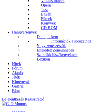
Vokális művek
Opera
Jazz
Egyéb
Filmek
Könyvek
CD-ROM
Hangversenyek
Dalolj nekem
Információk a sorozathoz
Nagy zeneszerzők
Elfeledett Zeneünnepek
Szakcikk hiszékenyeknek
Lexikon
Hírek
Fórum
Ajánló
Játék
Kimernya?
Galéria
Blog
Bejelentkezés
Regisztráció