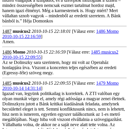
hiszen világítjuk a színpadot, és a szereplők mozognak a színen –
mindez összességében nemcsak eszmei tartalmat hordoz majd,
hanem igazi élményt. Még a karmesternek is. Hogy miért? Mert
vállaltan sznob vagyok – mindenből az eredetit szeretem. A Bánk
bánból is.” Héja Domonkos
1487
musicus2
2010-10-15 22:18:01
[Válasz erre:
1486 Momo
2010-10-15 22:16:59
]
Amen.
1486
Momo
2010-10-15 22:16:59
[Válasz erre:
1485 musicus2
2010-10-15 22:09:55
]
Az se Dolinszky sara szerintem, hogy mi volt az Operaház
honlapjára írva. Viszont a koncerten teljes egészében az eredeti
(Egressy-féle) szöveg megy.
1485
musicus2
2010-10-15 22:09:55
[Válasz erre:
1479 Momo
2010-10-14 14:31:14
]
Igazad van, legyünk politikailag is korrektek. A ZTI valóban egy
olyan munkát végez el, amely régi adóssága a magyar zenei életnek.
Dolinszkyra jutott a Bánk kritikai kiadásának feladata, amelynek
becsülettel eleget is tett. Semmi konfliktusunk nincs, nem is lehetett,
hisz nem is ismerem, egyetlen egyszer találkoztunk az 1-es metró
megállójában. Nagy hiba volt viszont elvállalnia a szövegigazítást.
Vállalhatta volna, de akkor ne a saját neve alatt tette volna. Az