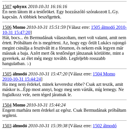
1507
sphynx
2010-10-31 16:16:16
Én nem látom itt a testőröket. Egy hozzászóló szórakozott L.Gy.
kapcsán. A többiek beszélgettek.
1506
Momo
2010-10-31 15:51:59
[Válasz erre:
1505 álmodó 2010-
10-31 15:47:20
]
Hát, bocs... én Bermudának válaszoltam, mert volt valami, amit nem
értett. Próbáltam én is megérteni. Az, hogy egy őrült Lukács rajongó
megint csinálja a fesztivált itt a fórumon, és nekem esik legyen már
másnak a baja. Azért mert ők testőrséget játszanak körülötte, mint a
gyerekek, az élet még megy tovább. Legfeljebb rosszabb
hangulatban. :-)
1505
álmodó
2010-10-31 15:47:20
[Válasz erre:
1504 Momo
2010-10-31 15:44:24
]
Ha meg nem érdekel, minek keveredsz ebbe? Csak azt teszik, amit
máskor is...Épp most annyi, hogy meg sem várták, míg lemegy. Ne
foglalkozz vele, nem téged járatnak le.
1504
Momo
2010-10-31 15:44:24
Engem marhára nem érdekel az egész. Csak Bermudának próbáltam
segíteni.
1503
álmodó
2010-10-31 15:39:38
[Válasz erre:
1502 álmodó