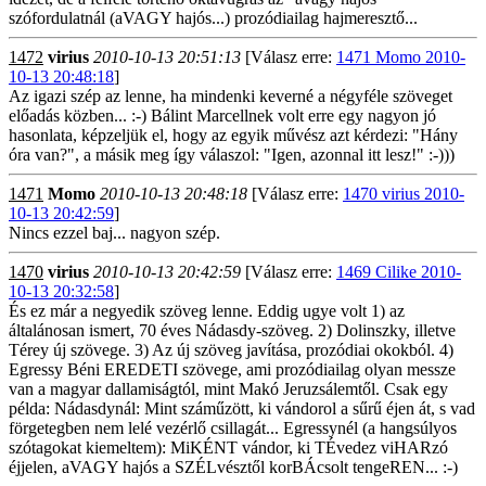
szófordulatnál (aVAGY hajós...) prozódiailag hajmeresztő...
1472
virius
2010-10-13 20:51:13
[Válasz erre:
1471 Momo 2010-
10-13 20:48:18
]
Az igazi szép az lenne, ha mindenki keverné a négyféle szöveget
előadás közben... :-) Bálint Marcellnek volt erre egy nagyon jó
hasonlata, képzeljük el, hogy az egyik művész azt kérdezi: "Hány
óra van?", a másik meg így válaszol: "Igen, azonnal itt lesz!" :-)))
1471
Momo
2010-10-13 20:48:18
[Válasz erre:
1470 virius 2010-
10-13 20:42:59
]
Nincs ezzel baj... nagyon szép.
1470
virius
2010-10-13 20:42:59
[Válasz erre:
1469 Cilike 2010-
10-13 20:32:58
]
És ez már a negyedik szöveg lenne. Eddig ugye volt 1) az
általánosan ismert, 70 éves Nádasdy-szöveg. 2) Dolinszky, illetve
Térey új szövege. 3) Az új szöveg javítása, prozódiai okokból. 4)
Egressy Béni EREDETI szövege, ami prozódiailag olyan messze
van a magyar dallamiságtól, mint Makó Jeruzsálemtől. Csak egy
példa: Nádasdynál: Mint száműzött, ki vándorol a sűrű éjen át, s vad
förgetegben nem lelé vezérlő csillagát... Egressynél (a hangsúlyos
szótagokat kiemeltem): MiKÉNT vándor, ki TÉvedez viHARzó
éjjelen, aVAGY hajós a SZÉLvésztől korBÁcsolt tengeREN... :-)