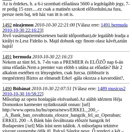
Az is érdekes, h. a 6-i szombati előadásra 5600 a legdrágább jegy, 7-
re pedig 15 ezer.....ez csak a matinén szokott előfordulni,na fura,
persze nem baj, telt ház van itt is ott is.
1492
nizajemon
2010-10-30 22:21:00
[Válasz erre:
1491 bermuda
2010-10-30 22:16:23
]
Jövő vasárnap(természetesen baráti időpontban),de legalább leadja a
királyi tv.Lesz Fidelio is. Majd dobunk egy finom olasz kávét,aztán
hajrá!
1491
bermuda
2010-10-30 22:16:23
Nekem az tünt fel, h. 7-én van a PREMIER és ELŐZŐ nap 6-án
sima előadás.Nem a premier van elöbb s utána az előadás? Bár 2
alkalom esetében ez lényegtelen, csak furcsa. (többször is
megnéztem) Biztos az elmaradt Erkel -gála okozza a kavarodást?,
1490
Búbánat
2010-10-30 22:07:51
[Válasz erre:
1489 musicus2
2010-10-30 16:58:22
]
Műsorlap az opera honlapján elolvasható.Az alább idéztem Héja
Domonkos karmester nyilatkozatát onnan: [url]
http://www.opera.hu/hu/opera/news/ERKEL_200_-
_A_Bank_ban_osvaltozata_eloszor_hangzik_fel_az_Operaban;
ERKEL 200 - A Bánk bán ősváltozata először hangzik fel
Budapesten [/url] Más írást nem találok. A műsorlapra tekintve
viszont szemembe ötlik ifj. Palcsó Sándor neve. Ő rendezi a két –