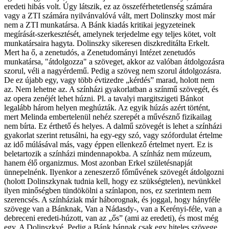
eredeti hibás volt. Úgy látszik, ez az összeférhetetlenség számára
vagy a ZTI számára nyilvánvalóvá vált, mert Dolinszky most már
nem a ZTI munkatársa. A Bánk kiadás kritikai jegyzeteinek
megírását-szerkesztését, amelynek terjedelme egy teljes kötet, volt
munkatársaira hagyta. Dolinszky sikeresen diszkreditálta Erkelt.
Mert ha ő, a zenetudós, a Zenetudományi Intézet zenetudós
munkatársa, "átdolgozza" a szöveget, akkor az valóban átdolgozásra
szorul, véli a nagyérdemű. Pedig a szöveg nem szorul átdolgozásra.
De ez újabb egy, vagy több évtizedre „kérdés” marad, holott nem
az. Nem lehetne az. A színházi gyakorlatban a színmű szövegét, és
az opera zenéjét lehet húzni. Pl. a tavalyi margitszigeti Bánkot
legalább három helyen meghúzták. Az egyik húzás azért történt,
mert Melinda embertelenül nehéz szerepét a művésznő fizikailag
nem bírta. Ez érthető és helyes. A dalmű szövegét is lehet a színházi
gyakorlat szerint retusálni, ha egy-egy szó, vagy szófordulat értelme
az idő múlásával más, vagy éppen ellenkező értelmet nyert. Ez is
beletartozik a színházi mindennapokba. A színház nem múzeum,
hanem élő organizmus. Most azonban Erkel születésnapját
ünnepelnénk. Ilyenkor a zeneszerző főművének szövegét átdolgozni
(holott Dolinszkynak tudnia kell, hogy ez szükségtelen), nevünkkel
ilyen minőségben tündökölni a színlapon, nos, ez szerintem nem
szerencsés. A színháziak már háborognak, és joggal, hogy hányféle
szövege van a Bánknak, Van a Nádasdy-, van a Kerényi-féle, van a
debreceni eredeti-húzott, van az „ős” (ami az eredeti), és most még
egy. A Dolinszkyé. Pedig a Bánk bánnak csak egy hiteles szövege