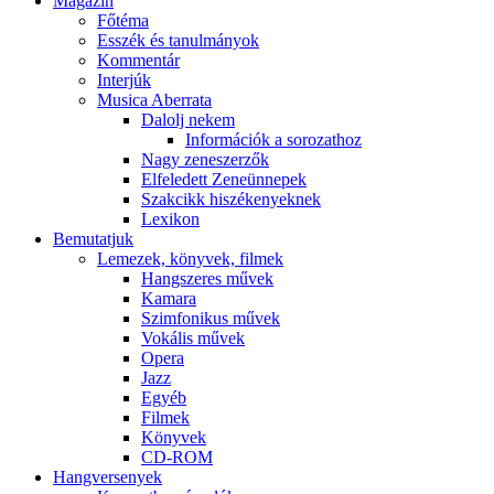
Magazin
Főtéma
Esszék és tanulmányok
Kommentár
Interjúk
Musica Aberrata
Dalolj nekem
Információk a sorozathoz
Nagy zeneszerzők
Elfeledett Zeneünnepek
Szakcikk hiszékenyeknek
Lexikon
Bemutatjuk
Lemezek, könyvek, filmek
Hangszeres művek
Kamara
Szimfonikus művek
Vokális művek
Opera
Jazz
Egyéb
Filmek
Könyvek
CD-ROM
Hangversenyek