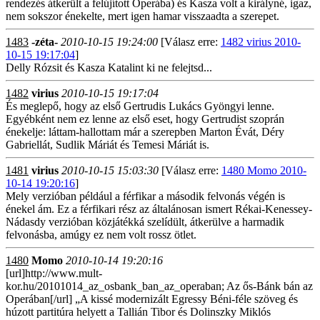
rendezés átkerült a felújított Operába) és Kasza volt a királyné, igaz,
nem sokszor énekelte, mert igen hamar visszaadta a szerepet.
1483
-zéta-
2010-10-15 19:24:00
[Válasz erre:
1482 virius 2010-
10-15 19:17:04
]
Delly Rózsit és Kasza Katalint ki ne felejtsd...
1482
virius
2010-10-15 19:17:04
És meglepő, hogy az első Gertrudis Lukács Gyöngyi lenne.
Egyébként nem ez lenne az első eset, hogy Gertrudist szoprán
énekelje: láttam-hallottam már a szerepben Marton Évát, Déry
Gabriellát, Sudlik Máriát és Temesi Máriát is.
1481
virius
2010-10-15 15:03:30
[Válasz erre:
1480 Momo 2010-
10-14 19:20:16
]
Mely verzióban például a férfikar a második felvonás végén is
énekel ám. Ez a férfikari rész az általánosan ismert Rékai-Kenessey-
Nádasdy verzióban közjátékká szelídült, átkerülve a harmadik
felvonásba, amúgy ez nem volt rossz ötlet.
1480
Momo
2010-10-14 19:20:16
[url]http://www.mult-
kor.hu/20101014_az_osbank_ban_az_operaban; Az ős-Bánk bán az
Operában[/url] „A kissé modernizált Egressy Béni-féle szöveg és
húzott partitúra helyett a Tallián Tibor és Dolinszky Miklós