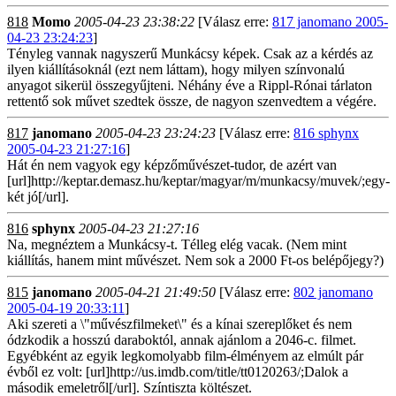
818
Momo
2005-04-23 23:38:22
[Válasz erre:
817 janomano 2005-
04-23 23:24:23
]
Tényleg vannak nagyszerű Munkácsy képek. Csak az a kérdés az
ilyen kiállításoknál (ezt nem láttam), hogy milyen színvonalú
anyagot sikerül összegyűjteni. Néhány éve a Rippl-Rónai tárlaton
rettentő sok művet szedtek össze, de nagyon szenvedtem a végére.
817
janomano
2005-04-23 23:24:23
[Válasz erre:
816 sphynx
2005-04-23 21:27:16
]
Hát én nem vagyok egy képzőművészet-tudor, de azért van
[url]http://keptar.demasz.hu/keptar/magyar/m/munkacsy/muvek/;egy-
két jó[/url].
816
sphynx
2005-04-23 21:27:16
Na, megnéztem a Munkácsy-t. Télleg elég vacak. (Nem mint
kiállítás, hanem mint művészet. Nem sok a 2000 Ft-os belépőjegy?)
815
janomano
2005-04-21 21:49:50
[Válasz erre:
802 janomano
2005-04-19 20:33:11
]
Aki szereti a \"művészfilmeket\" és a kínai szereplőket és nem
ódzkodik a hosszú daraboktól, annak ajánlom a 2046-c. filmet.
Egyébként az egyik legkomolyabb film-élményem az elmúlt pár
évből ez volt: [url]http://us.imdb.com/title/tt0120263/;Dalok a
második emeletről[/url]. Színtiszta költészet.