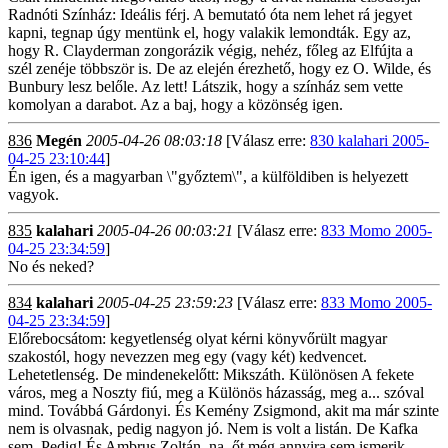
Radnóti Színház: Ideális férj. A bemutató óta nem lehet rá jegyet
kapni, tegnap úgy mentünk el, hogy valakik lemondták. Egy az,
hogy R. Clayderman zongorázik végig, nehéz, főleg az Elfújta a
szél zenéje többször is. De az elején érezhető, hogy ez O. Wilde, és
Bunbury lesz belőle. Az lett! Látszik, hogy a színház sem vette
komolyan a darabot. Az a baj, hogy a közönség igen.
836
Megén
2005-04-26 08:03:18
[Válasz erre:
830 kalahari 2005-
04-25 23:10:44
]
Én igen, és a magyarban \"győztem\", a külföldiben is helyezett
vagyok.
835
kalahari
2005-04-26 00:03:21
[Válasz erre:
833 Momo 2005-
04-25 23:34:59
]
No és neked?
834
kalahari
2005-04-25 23:59:23
[Válasz erre:
833 Momo 2005-
04-25 23:34:59
]
Előrebocsátom: kegyetlenség olyat kérni könyvőrült magyar
szakostól, hogy nevezzen meg egy (vagy két) kedvencet.
Lehetetlenség. De mindenekelőtt: Mikszáth. Különösen A fekete
város, meg a Noszty fiú, meg a Különös házasság, meg a... szóval
mind. Továbbá Gárdonyi. És Kemény Zsigmond, akit ma már szinte
nem is olvasnak, pedig nagyon jó. Nem is volt a listán. De Kafka
sem. Pedig! És Ambrus Zoltán, na, őt még annyira sem ismerik...