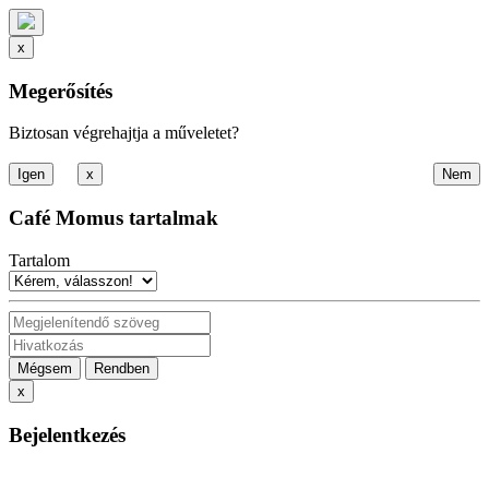
x
Megerősítés
Biztosan végrehajtja a műveletet?
x
Café Momus tartalmak
Tartalom
Mégsem
Rendben
x
Bejelentkezés