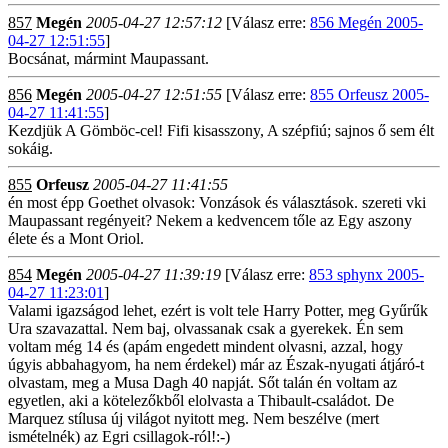
857
Megén
2005-04-27 12:57:12
[Válasz erre:
856 Megén 2005-
04-27 12:51:55
]
Bocsánat, mármint Maupassant.
856
Megén
2005-04-27 12:51:55
[Válasz erre:
855 Orfeusz 2005-
04-27 11:41:55
]
Kezdjük A Gömböc-cel! Fifi kisasszony, A szépfiú; sajnos ő sem élt
sokáig.
855
Orfeusz
2005-04-27 11:41:55
én most épp Goethet olvasok: Vonzások és választások. szereti vki
Maupassant regényeit? Nekem a kedvencem tőle az Egy aszony
élete és a Mont Oriol.
854
Megén
2005-04-27 11:39:19
[Válasz erre:
853 sphynx 2005-
04-27 11:23:01
]
Valami igazságod lehet, ezért is volt tele Harry Potter, meg Gyűrűk
Ura szavazattal. Nem baj, olvassanak csak a gyerekek. Én sem
voltam még 14 és (apám engedett mindent olvasni, azzal, hogy
úgyis abbahagyom, ha nem érdekel) már az Észak-nyugati átjáró-t
olvastam, meg a Musa Dagh 40 napját. Sőt talán én voltam az
egyetlen, aki a kötelezőkből elolvasta a Thibault-családot. De
Marquez stílusa új világot nyitott meg. Nem beszélve (mert
ismételnék) az Egri csillagok-ról!:-)