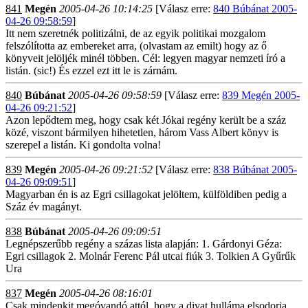
841
Megén
2005-04-26 10:14:25
[Válasz erre:
840 Búbánat 2005-
04-26 09:58:59
]
Itt nem szeretnék politizálni, de az egyik politikai mozgalom
felszólította az embereket arra, (olvastam az emilt) hogy az ő
könyveit jelöljék minél többen. Cél: legyen magyar nemzeti író a
listán. (sic!) És ezzel ezt itt le is zárnám.
840
Búbánat
2005-04-26 09:58:59
[Válasz erre:
839 Megén 2005-
04-26 09:21:52
]
Azon lepődtem meg, hogy csak két Jókai regény került be a száz
közé, viszont bármilyen hihetetlen, három Vass Albert könyv is
szerepel a listán. Ki gondolta volna!
839
Megén
2005-04-26 09:21:52
[Válasz erre:
838 Búbánat 2005-
04-26 09:09:51
]
Magyarban én is az Egri csillagokat jelöltem, külföldiben pedig a
Száz év magányt.
838
Búbánat
2005-04-26 09:09:51
Legnépszerűbb regény a százas lista alapján: 1. Gárdonyi Géza:
Egri csillagok 2. Molnár Ferenc Pál utcai fiúk 3. Tolkien A Gyűrűk
Ura
837
Megén
2005-04-26 08:16:01
Csak mindenkit megóvandó attól, hogy a divat hulláma elsodorja.