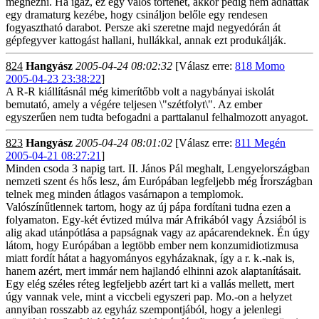
megnézni. Ha igaz, ez egy valós történet, akkor pedig nem adhatták
egy dramaturg kezébe, hogy csináljon belőle egy rendesen
fogyasztható darabot. Persze aki szeretne majd negyedórán át
gépfegyver kattogást hallani, hullákkal, annak ezt produkálják.
824
Hangyász
2005-04-24 08:02:32
[Válasz erre:
818 Momo
2005-04-23 23:38:22
]
A R-R kiállításnál még kimerítőbb volt a nagybányai iskolát
bemutató, amely a végére teljesen \"szétfolyt\". Az ember
egyszerűen nem tudta befogadni a parttalanul felhalmozott anyagot.
823
Hangyász
2005-04-24 08:01:02
[Válasz erre:
811 Megén
2005-04-21 08:27:21
]
Minden csoda 3 napig tart. II. János Pál meghalt, Lengyelországban
nemzeti szent és hős lesz, ám Európában legfeljebb még Írországban
telnek meg minden átlagos vasárnapon a templomok.
Valószínűtlennek tartom, hogy az új pápa fordítani tudna ezen a
folyamaton. Egy-két évtized múlva már Afrikából vagy Ázsiából is
alig akad utánpótlása a papságnak vagy az apácarendeknek. Én úgy
látom, hogy Európában a legtöbb ember nem konzumidiotizmusa
miatt fordít hátat a hagyományos egyházaknak, így a r. k.-nak is,
hanem azért, mert immár nem hajlandó elhinni azok alaptanításait.
Egy elég széles réteg legfeljebb azért tart ki a vallás mellett, mert
úgy vannak vele, mint a viccbeli egyszeri pap. Mo.-on a helyzet
annyiban rosszabb az egyház szempontjából, hogy a jelenlegi