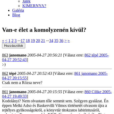
Játék
KIMERNYA?
Galéria
Blog
Van-e élet a komolyzenén kívül?
«
<
1
2
3
∙∙∙
17
18
19
20
21
∙∙∙
34
35
36
>
»
863
janomano
2005-04-27 20:56:21
[Válasz erre:
862 tépé 2005-
04-27 20:52:43
]
:-)
862
tépé
2005-04-27 20:52:43
[Válasz erre:
861 janomano 2005-
04-27 20:15:55
]
Csak nem a Rózsa neve?
861
janomano
2005-04-27 20:15:55
[Válasz erre:
860 Cilike 2005-
04-27 19:49:33
]
Kodolányi? Nem olvastam tőle semmit sem. Szégyen gyalázat. Én
éppen Melki Adso és Baskervilli Vilmos történetét olvasom újra a
rejtélyes gyilkosságokról, a könyvtár titokzatos labirintusáról,