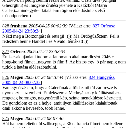
A 2046-ban pedig Bellini részletek vannak: Casta diva (Angela
Gheorghiu) és Imogene őrülési jelenete a Kalózból (Maria
Callas)...mindegyiket kitaláltam rögtön előadóstul az első
másodpercben:)
828
frushena
2005-04-25 00:02:39
[Válasz erre:
827 Orfeusz
2005-04-24 23:58:34
]
Nézd meg a Borzongást és rettegj! :)))) Ma Ördögűzőztem. Fel is
fedeztem benne Händel-i és Vivaldi témákat! :))
827
Orfeusz
2005-04-24 23:58:34
Én is csak ajánlani tudom a Janomano által már dicsért 2046 c.
hong-kongi filmet...nagyon jó film!!! Az biztos egy jó pár napig nem
tudok a hatása alól szabadulni.
826
Megén
2005-04-24 08:10:44
[Válasz erre:
824 Hangyász
2005-04-24 08:02:32
]
Van egy érzésem, hogy a Galériának a földszinti túl zárt része is
nyomasztja az embert. Emlékszem a Mednyánszky kiállításnál az a
rengeteg borongós, nagyméretű kép, szinte menekülésre késztetett.
De gondolom ez az a helye, amit ilyen kiállításokra kialakítottak,
csak akkor a kevesebb, több lenne.
825
Megén
2005-04-24 08:07:46
Hát ha nem feltétlenül szükséges, a 36 c. francia filmet nem kellene