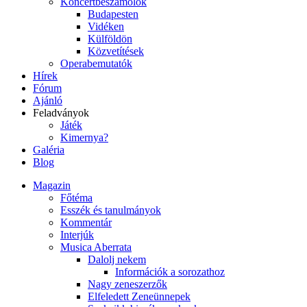
Koncertbeszámolók
Budapesten
Vidéken
Külföldön
Közvetítések
Operabemutatók
Hírek
Fórum
Ajánló
Feladványok
Játék
Kimernya?
Galéria
Blog
Magazin
Főtéma
Esszék és tanulmányok
Kommentár
Interjúk
Musica Aberrata
Dalolj nekem
Információk a sorozathoz
Nagy zeneszerzők
Elfeledett Zeneünnepek