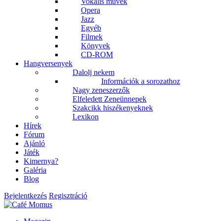
Vokális művek
Opera
Jazz
Egyéb
Filmek
Könyvek
CD-ROM
Hangversenyek
Dalolj nekem
Információk a sorozathoz
Nagy zeneszerzők
Elfeledett Zeneünnepek
Szakcikk hiszékenyeknek
Lexikon
Hírek
Fórum
Ajánló
Játék
Kimernya?
Galéria
Blog
Bejelentkezés
Regisztráció