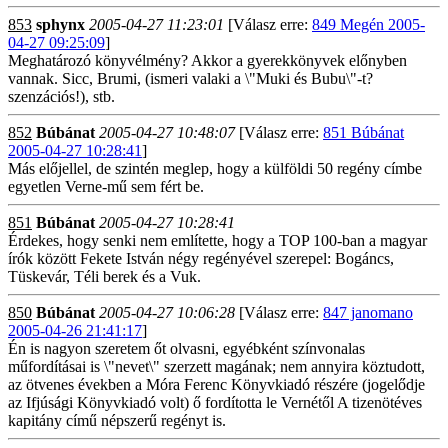
853
sphynx
2005-04-27 11:23:01
[Válasz erre:
849 Megén 2005-
04-27 09:25:09
]
Meghatározó könyvélmény? Akkor a gyerekkönyvek előnyben
vannak. Sicc, Brumi, (ismeri valaki a \"Muki és Bubu\"-t?
szenzációs!), stb.
852
Búbánat
2005-04-27 10:48:07
[Válasz erre:
851 Búbánat
2005-04-27 10:28:41
]
Más előjellel, de szintén meglep, hogy a külföldi 50 regény címbe
egyetlen Verne-mű sem fért be.
851
Búbánat
2005-04-27 10:28:41
Érdekes, hogy senki nem említette, hogy a TOP 100-ban a magyar
írók között Fekete István négy regényével szerepel: Bogáncs,
Tüskevár, Téli berek és a Vuk.
850
Búbánat
2005-04-27 10:06:28
[Válasz erre:
847 janomano
2005-04-26 21:41:17
]
Én is nagyon szeretem őt olvasni, egyébként színvonalas
műfordításai is \"nevet\" szerzett magának; nem annyira köztudott,
az ötvenes években a Móra Ferenc Könyvkiadó részére (jogelődje
az Ifjúsági Könyvkiadó volt) ő fordította le Vernétől A tizenötéves
kapitány című népszerű regényt is.