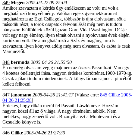
849
Megén
2005-04-27 09:25:09
Amikor szavaztam a kérdés úgy emlékszem az volt: mi volt a
meghatározó könyvélmény. Valóban egész gyermekkoromat
meghatározta az Egri Csillagok, többször is újra elolvastam, sőt a
második részt, a török csapatok felvonulását még nem is tudom
hányszor. Külföldiek közül igazán Gore Vidal Washington DC-je
volt egy nagy élmény, ilyen témát olvasni a nyolcvanas évek elején
kuriózum volt. De a meghatározó a Száz év magány, arra is
szavaztam, ilyen könyvet addig még nem olvastam, és azóta is csak
Marqueztől.
848
bermuda
2005-04-26 21:55:50
Én nemrég olvastam végig majdnem az összes Passuth-ot. Van egy
4 kötetes önéletrajzi írása, nagyon érdekes kortörténet,1900-1970-ig.
Ccsak ajálani tudom mindenkinek. A könyvtárban sajnos a pincéből
kellett felhozni.
847
janomano
2005-04-26 21:41:17
[Válasz erre:
845 Cilike 2005-
04-26 21:25:28
]
Érdekes, hogy ritkán merül fel Passuth László neve. Hozzám
nagyon közel áll az ő világa. A nagy történelmi tablók. Nem
mellékes, hogy zeneértő volt. Bizonyítja ezt a Monteverdi és a
Gesualdo könyve is.
846
Cilike
2005-04-26 21:27:30