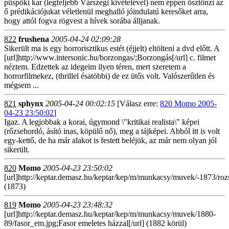
püspöki kar (legfeljebb Várszegi kivételével) nem éppen ösztönzi az
ő prédikációjukat véletlenül meghalló jóindulatú keresőket arra,
hogy attól fogva rögvest a hívek sorába álljanak.
822
frushena
2005-04-24 02:09:28
Sikerült ma is egy horrorisztikus estét (éjjelt) eltölteni a dvd előtt. A
[url]http://www.intersonic.hu/borzongas/;Borzongás[/url] c. filmet
néztem. Edzettek az idegeim ilyen téren, mert szeretem a
horrorfilmekez, (thrillel ésatöbbi) de ez ütős volt. Valószerűtlen és
mégsem ...
821
sphynx
2005-04-24 00:02:15
[Válasz erre:
820 Momo 2005-
04-23 23:50:02
]
Igaz. A legjobbak a korai, úgymond \"kritikai realista\" képei
(rőzsehordó, ásító inas, köpülő nő), meg a tájképei. Abból itt is volt
egy-kettő, de ha már alakot is festett beléjük, az már nem olyan jól
sikerült.
820
Momo
2005-04-23 23:50:02
[url]http://keptar.demasz.hu/keptar/kep/m/munkacsy/muvek/-1873/roz
(1873)
819
Momo
2005-04-23 23:48:32
[url]http://keptar.demasz.hu/keptar/kep/m/munkacsy/muvek/1880-
89/fasor_em.jpg;Fasor emeletes házzal[/url] (1882 körül)