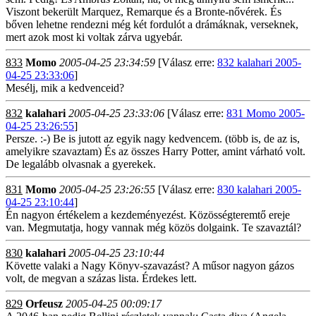
Viszont bekerült Marquez, Remarque és a Bronte-nővérek. És
bőven lehetne rendezni még két fordulót a drámáknak, verseknek,
mert azok most ki voltak zárva ugyebár.
833
Momo
2005-04-25 23:34:59
[Válasz erre:
832 kalahari 2005-
04-25 23:33:06
]
Mesélj, mik a kedvenceid?
832
kalahari
2005-04-25 23:33:06
[Válasz erre:
831 Momo 2005-
04-25 23:26:55
]
Persze. :-) Be is jutott az egyik nagy kedvencem. (több is, de az is,
amelyikre szavaztam) És az összes Harry Potter, amint várható volt.
De legalább olvasnak a gyerekek.
831
Momo
2005-04-25 23:26:55
[Válasz erre:
830 kalahari 2005-
04-25 23:10:44
]
Én nagyon értékelem a kezdeményezést. Közösségteremtő ereje
van. Megmutatja, hogy vannak még közös dolgaink. Te szavaztál?
830
kalahari
2005-04-25 23:10:44
Követte valaki a Nagy Könyv-szavazást? A műsor nagyon gázos
volt, de megvan a százas lista. Érdekes lett.
829
Orfeusz
2005-04-25 00:09:17