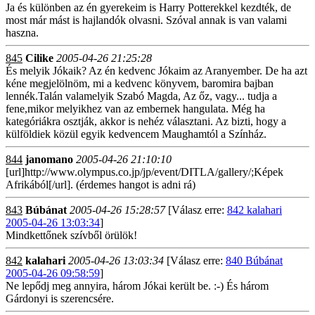
Ja és különben az én gyerekeim is Harry Potterekkel kezdték, de
most már mást is hajlandók olvasni. Szóval annak is van valami
haszna.
845
Cilike
2005-04-26 21:25:28
És melyik Jókaik? Az én kedvenc Jókaim az Aranyember. De ha azt
kéne megjelölnöm, mi a kedvenc könyvem, baromira bajban
lennék.Talán valamelyik Szabó Magda, Az őz, vagy... tudja a
fene,mikor melyikhez van az embernek hangulata. Még ha
kategóriákra osztják, akkor is nehéz választani. Az bizti, hogy a
külföldiek közül egyik kedvencem Maughamtól a Színház.
844
janomano
2005-04-26 21:10:10
[url]http://www.olympus.co.jp/jp/event/DITLA/gallery/;Képek
Afrikából[/url]. (érdemes hangot is adni rá)
843
Búbánat
2005-04-26 15:28:57
[Válasz erre:
842 kalahari
2005-04-26 13:03:34
]
Mindkettőnek szívből örülök!
842
kalahari
2005-04-26 13:03:34
[Válasz erre:
840 Búbánat
2005-04-26 09:58:59
]
Ne lepődj meg annyira, három Jókai került be. :-) És három
Gárdonyi is szerencsére.