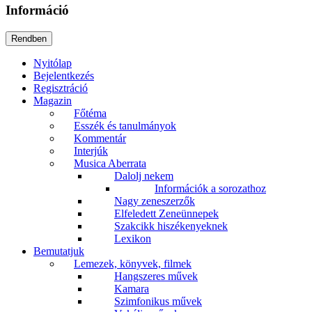
Információ
Nyitólap
Bejelentkezés
Regisztráció
Magazin
Főtéma
Esszék és tanulmányok
Kommentár
Interjúk
Musica Aberrata
Dalolj nekem
Információk a sorozathoz
Nagy zeneszerzők
Elfeledett Zeneünnepek
Szakcikk hiszékenyeknek
Lexikon
Bemutatjuk
Lemezek, könyvek, filmek
Hangszeres művek
Kamara
Szimfonikus művek