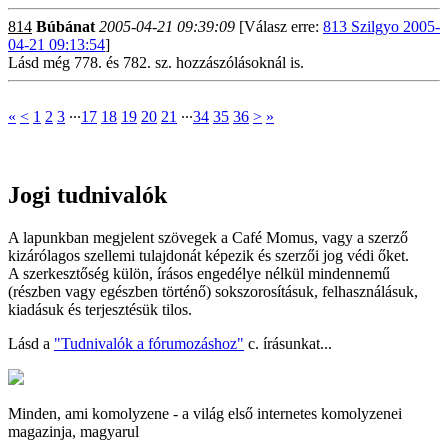
814
Búbánat
2005-04-21 09:39:09
[Válasz erre:
813 Szilgyo 2005-
04-21 09:13:54
]
Lásd még 778. és 782. sz. hozzászólásoknál is.
«
<
1
2
3
∙∙∙
17
18
19
20
21
∙∙∙
34
35
36
>
»
Jogi tudnivalók
A lapunkban megjelent szövegek a Café Momus, vagy a szerző
kizárólagos szellemi tulajdonát képezik és szerzői jog védi őket.
A szerkesztőség külön, írásos engedélye nélkül mindennemű
(részben vagy egészben történő) sokszorosításuk, felhasználásuk,
kiadásuk és terjesztésük tilos.
Lásd a
"Tudnivalók a fórumozáshoz"
c. írásunkat...
Minden, ami komolyzene - a világ első internetes komolyzenei
magazinja, magyarul