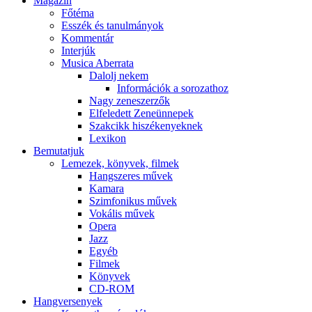
Magazin
Főtéma
Esszék és tanulmányok
Kommentár
Interjúk
Musica Aberrata
Dalolj nekem
Információk a sorozathoz
Nagy zeneszerzők
Elfeledett Zeneünnepek
Szakcikk hiszékenyeknek
Lexikon
Bemutatjuk
Lemezek, könyvek, filmek
Hangszeres művek
Kamara
Szimfonikus művek
Vokális művek
Opera
Jazz
Egyéb
Filmek
Könyvek
CD-ROM
Hangversenyek