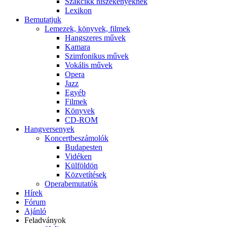
Szakcikk hiszékenyeknek
Lexikon
Bemutatjuk
Lemezek, könyvek, filmek
Hangszeres művek
Kamara
Szimfonikus művek
Vokális művek
Opera
Jazz
Egyéb
Filmek
Könyvek
CD-ROM
Hangversenyek
Koncertbeszámolók
Budapesten
Vidéken
Külföldön
Közvetítések
Operabemutatók
Hírek
Fórum
Ajánló
Feladványok