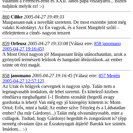
valamint a Ferences-rend és XXII. János pápa viszályáról... Biztos
tudjátok melyik ez! :-)
860
Cilike
2005-04-27 19:49:33
Maupassant-nak a novelláit szeretem. De most eszembe jutott még
valaki: Kodolányi. Az Én vagyok, és a Szent Margitról szóló -
elfelejtettem a címét- nagyon tetszett
859
Orfeusz
2005-04-27 19:33:08
[Válasz erre:
858 janomano
2005-04-27 19:16:45
]
A Mont Oriol nagyon jó! Maupassant lírája utánozhatatlan, azok a
gyönyörű természeti leírások és hangulati ábrázolások..az ember
szinte ott érzi magát.
858
janomano
2005-04-27 19:16:45
[Válasz erre:
857 Megén
2005-04-27 12:57:12
]
Az Urak és hölgyek csevegnek is nagyon szép. Talán nem a
legmagvasabb irodalom, de lehet szeretni. És kötelező közben
elmélázva meghallgatni 1-1 Brahms szonátát (hegedű avagy
gordonka is lehet)! Van még egy jó kisregény kötetem is: Mont-
Oriol; Erős, mint a halál; Az ember szíve Tényleg és a Láthatatlan
ember? (ha már Gárdonyi...) Talán még olvasmányosabb, mint a
csillagok. Tudtad, hogy Gárdonyi hegedült és zongorázott is? (épp
nemrég olvastam újra az Északnyugati átjárót! Barokk kor szintén.
Imádom... :-)