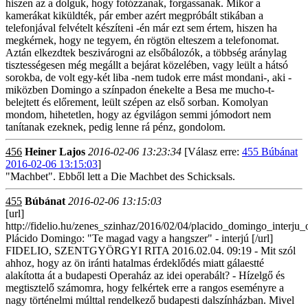
hiszen az a dolguk, hogy fotózzanak, forgassanak. Mikor a
kamerákat kiküldték, pár ember azért megpróbált stikában a
telefonjával felvételt készíteni -én már ezt sem értem, hiszen ha
megkérnek, hogy ne tegyem, én rögtön elteszem a telefonomat.
Aztán elkezdtek beszivárogni az elsőbálozók, a többség aránylag
tisztességesen még megállt a bejárat közelében, vagy leült a hátsó
sorokba, de volt egy-két liba -nem tudok erre mást mondani-, aki -
miközben Domingo a színpadon énekelte a Besa me mucho-t-
belejtett és előrement, leült szépen az első sorban. Komolyan
mondom, hihetetlen, hogy az égvilágon semmi jómodort nem
tanítanak ezeknek, pedig lenne rá pénz, gondolom.
456
Heiner Lajos
2016-02-06 13:23:34
[Válasz erre:
455 Búbánat
2016-02-06 13:15:03
]
"Machbet". Ebből lett a Die Machbet des Schicksals.
455
Búbánat
2016-02-06 13:15:03
[url]
http://fidelio.hu/zenes_szinhaz/2016/02/04/placido_domingo_interju_
Plácido Domingo: "Te magad vagy a hangszer" - interjú [/url]
FIDELIO, SZENTGYÖRGYI RITA 2016.02.04. 09:19 - Mit szól
ahhoz, hogy az ön iránti hatalmas érdeklődés miatt gálaestté
alakította át a budapesti Operaház az idei operabált? - Hízelgő és
megtisztelő számomra, hogy felkértek erre a rangos eseményre a
nagy történelmi múlttal rendelkező budapesti dalszínházban. Mivel