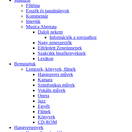
Magazin
Főtéma
Esszék és tanulmányok
Kommentár
Interjúk
Musica Aberrata
Dalolj nekem
Információk a sorozathoz
Nagy zeneszerzők
Elfeledett Zeneünnepek
Szakcikk hiszékenyeknek
Lexikon
Bemutatjuk
Lemezek, könyvek, filmek
Hangszeres művek
Kamara
Szimfonikus művek
Vokális művek
Opera
Jazz
Egyéb
Filmek
Könyvek
CD-ROM
Hangversenyek