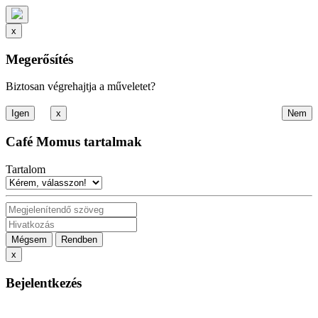
x
Megerősítés
Biztosan végrehajtja a műveletet?
x
Café Momus tartalmak
Tartalom
Mégsem
Rendben
x
Bejelentkezés