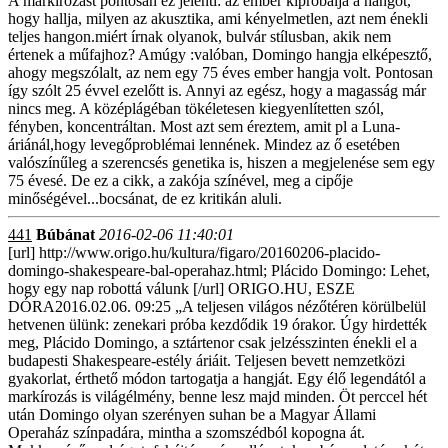
A markírozást pontosan ez jelenti: az ember kipróbálja a hangot,
hogy hallja, milyen az akusztika, ami kényelmetlen, azt nem énekli
teljes hangon.miért írnak olyanok, bulvár stílusban, akik nem
értenek a műfajhoz? Amúgy :valóban, Domingo hangja elképesztő,
ahogy megszólalt, az nem egy 75 éves ember hangja volt. Pontosan
így szólt 25 évvel ezelőtt is. Annyi az egész, hogy a magasság már
nincs meg. A középlágéban tökéletesen kiegyenlítetten szól,
fényben, koncentráltan. Most azt sem éreztem, amit pl a Luna-
áriánál,hogy levegőproblémai lennének. Mindez az ő esetében
valószínűleg a szerencsés genetika is, hiszen a megjelenése sem egy
75 évesé. De ez a cikk, a zakója színével, meg a cipője
minőségével...bocsánat, de ez kritikán aluli.
441
Búbánat
2016-02-06 11:40:01
[url] http://www.origo.hu/kultura/figaro/20160206-placido-
domingo-shakespeare-bal-operahaz.html; Plácido Domingo: Lehet,
hogy egy nap robottá válunk [/url] ORIGO.HU, ESZE
DÓRA2016.02.06. 09:25 „A teljesen világos nézőtéren körülbelül
hetvenen ülünk: zenekari próba kezdődik 19 órakor. Úgy hirdették
meg, Plácido Domingo, a sztártenor csak jelzésszinten énekli el a
budapesti Shakespeare-estély áriáit. Teljesen bevett nemzetközi
gyakorlat, érthető módon tartogatja a hangját. Egy élő legendától a
markírozás is világélmény, benne lesz majd minden. Öt perccel hét
után Domingo olyan szerényen suhan be a Magyar Állami
Operaház színpadára, mintha a szomszédból kopogna át.