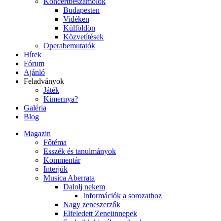
Koncertbeszámolók
Budapesten
Vidéken
Külföldön
Közvetítések
Operabemutatók
Hírek
Fórum
Ajánló
Feladványok
Játék
Kimernya?
Galéria
Blog
Magazin
Főtéma
Esszék és tanulmányok
Kommentár
Interjúk
Musica Aberrata
Dalolj nekem
Információk a sorozathoz
Nagy zeneszerzők
Elfeledett Zeneünnepek