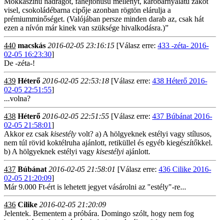
Mokkaszínű nadrágot, fahéjtónusú mellényt, karobárnyalatú zakót
visel, csokoládébarna cipője azonban rögtön elárulja a
prémiumminőséget. (Valójában persze minden darab az, csak hát
ezen a nívón már kinek van szüksége hivalkodásra.)”
440
macskás
2016-02-05 23:16:15
[Válasz erre:
433 -zéta- 2016-
02-05 16:23:30
]
De -zéta-!
439
Héterő
2016-02-05 22:53:18
[Válasz erre:
438 Héterő 2016-
02-05 22:51:55
]
...volna?
438
Héterő
2016-02-05 22:51:55
[Válasz erre:
437 Búbánat 2016-
02-05 21:58:01
]
Akkor ez csak
kisestély
volt? a) A hölgyeknek estélyi vagy stílusos,
nem túl rövid koktélruha ajánlott, retiküllel és egyéb kiegészítőkkel.
b) A hölgyeknek estélyi vagy
kisestélyi
ajánlott.
437
Búbánat
2016-02-05 21:58:01
[Válasz erre:
436 Cilike 2016-
02-05 21:20:09
]
Már 9.000 Ft-ért is lehetett jegyet vásárolni az "estély"-re...
436
Cilike
2016-02-05 21:20:09
Jelentek. Bementem a próbára. Domingo szólt, hogy nem fog