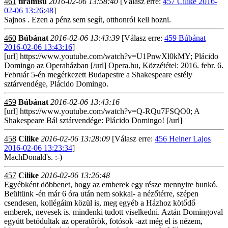
461
tiramisu
2016-02-06 13:58:40
[Válasz erre:
457 Cilike 2016-
02-06 13:26:48
]
Sajnos . Ezen a pénz sem segít, otthonról kell hozni.
460
Búbánat
2016-02-06 13:43:39
[Válasz erre:
459 Búbánat
2016-02-06 13:43:16
]
[url] https://www.youtube.com/watch?v=U1PnwXl0kMY; Plácido
Domingo az Operaházban [/url] Opera.hu, Közzététel: 2016. febr. 6.
Február 5-én megérkezett Budapestre a Shakespeare estély
sztárvendége, Plácido Domingo.
459
Búbánat
2016-02-06 13:43:16
[url] https://www.youtube.com/watch?v=Q-RQu7FSQO0; A
Shakespeare Bál sztárvendége: Plácido Domingo! [/url]
458
Cilike
2016-02-06 13:28:09
[Válasz erre:
456 Heiner Lajos
2016-02-06 13:23:34
]
MachDonald's. :-)
457
Cilike
2016-02-06 13:26:48
Egyébként döbbenet, hogy az emberek egy része mennyire bunkó.
Beültünk -én már 6 óra után nem sokkal- a nézőtérre, szépen
csendesen, kollégáim közül is, meg egyéb a Házhoz kötődő
emberek, nevesek is. mindenki tudott viselkedni. Aztán Domingoval
együtt betódultak az operatőrök, fotósok -azt még el is nézem,