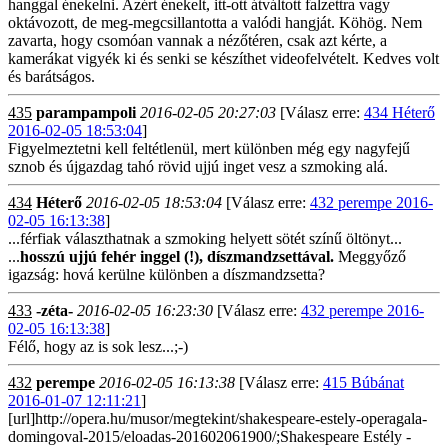
hanggal énekelni. Azért énekelt, itt-ott átváltott falzettra vagy
oktávozott, de meg-megcsillantotta a valódi hangját. Köhög. Nem
zavarta, hogy csomóan vannak a nézőtéren, csak azt kérte, a
kamerákat vigyék ki és senki se készíthet videofelvételt. Kedves volt
és barátságos.
435
parampampoli
2016-02-05 20:27:03
[Válasz erre:
434 Héterő
2016-02-05 18:53:04
]
Figyelmeztetni kell feltétlenül, mert különben még egy nagyfejű
sznob és újgazdag tahó rövid ujjú inget vesz a szmoking alá.
434
Héterő
2016-02-05 18:53:04
[Válasz erre:
432 perempe 2016-
02-05 16:13:38
]
...férfiak választhatnak a szmoking helyett sötét színű öltönyt...
...
hosszú ujjú fehér inggel (!), díszmandzsettával.
Meggyőző
igazság: hová kerülne különben a díszmandzsetta?
433
-zéta-
2016-02-05 16:23:30
[Válasz erre:
432 perempe 2016-
02-05 16:13:38
]
Félő, hogy az is sok lesz...;-)
432
perempe
2016-02-05 16:13:38
[Válasz erre:
415 Búbánat
2016-01-07 12:11:21
]
[url]http://opera.hu/musor/megtekint/shakespeare-estely-operagala-
domingoval-2015/eloadas-201602061900/;Shakespeare Estély -