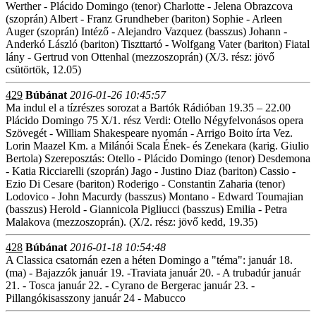
Werther - Plácido Domingo (tenor) Charlotte - Jelena Obrazcova
(szoprán) Albert - Franz Grundheber (bariton) Sophie - Arleen
Auger (szoprán) Intéző - Alejandro Vazquez (basszus) Johann -
Anderkó László (bariton) Tiszttartó - Wolfgang Vater (bariton) Fiatal
lány - Gertrud von Ottenhal (mezzoszoprán) (X/3. rész: jövő
csütörtök, 12.05)
429
Búbánat
2016-01-26 10:45:57
Ma indul el a tízrészes sorozat a Bartók Rádióban 19.35 – 22.00
Plácido Domingo 75 X/1. rész Verdi: Otello Négyfelvonásos opera
Szövegét - William Shakespeare nyomán - Arrigo Boito írta Vez.
Lorin Maazel Km. a Milánói Scala Ének- és Zenekara (karig. Giulio
Bertola) Szereposztás: Otello - Plácido Domingo (tenor) Desdemona
- Katia Ricciarelli (szoprán) Jago - Justino Diaz (bariton) Cassio -
Ezio Di Cesare (bariton) Roderigo - Constantin Zaharia (tenor)
Lodovico - John Macurdy (basszus) Montano - Edward Toumajian
(basszus) Herold - Giannicola Pigliucci (basszus) Emilia - Petra
Malakova (mezzoszoprán). (X/2. rész: jövő kedd, 19.35)
428
Búbánat
2016-01-18 10:54:48
A Classica csatornán ezen a héten Domingo a "téma": január 18.
(ma) - Bajazzók január 19. -Traviata január 20. - A trubadúr január
21. - Tosca január 22. - Cyrano de Bergerac január 23. -
Pillangókisasszony január 24 - Mabucco