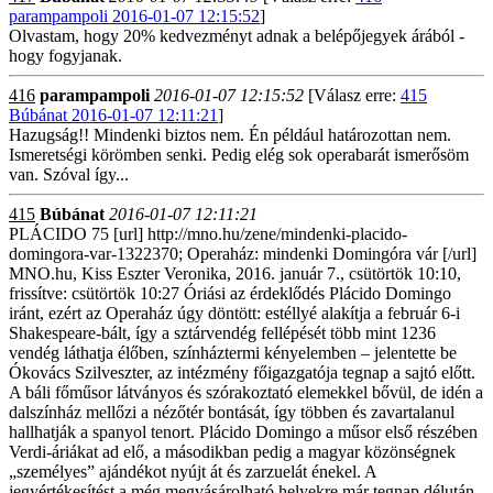
parampampoli 2016-01-07 12:15:52
]
Olvastam, hogy 20% kedvezményt adnak a belépőjegyek árából -
hogy fogyjanak.
416
parampampoli
2016-01-07 12:15:52
[Válasz erre:
415
Búbánat 2016-01-07 12:11:21
]
Hazugság!! Mindenki biztos nem. Én például határozottan nem.
Ismeretségi körömben senki. Pedig elég sok operabarát ismerősöm
van. Szóval így...
415
Búbánat
2016-01-07 12:11:21
PLÁCIDO 75 [url] http://mno.hu/zene/mindenki-placido-
domingora-var-1322370; Operaház: mindenki Domingóra vár [/url]
MNO.hu, Kiss Eszter Veronika, 2016. január 7., csütörtök 10:10,
frissítve: csütörtök 10:27 Óriási az érdeklődés Plácido Domingo
iránt, ezért az Operaház úgy döntött: estéllyé alakítja a február 6-i
Shakespeare-bált, így a sztárvendég fellépését több mint 1236
vendég láthatja élőben, színháztermi kényelemben – jelentette be
Ókovács Szilveszter, az intézmény főigazgatója tegnap a sajtó előtt.
A báli főműsor látványos és szórakoztató elemekkel bővül, de idén a
dalszínház mellőzi a nézőtér bontását, így többen és zavartalanul
hallhatják a spanyol tenort. Plácido Domingo a műsor első részében
Verdi-áriákat ad elő, a másodikban pedig a magyar közönségnek
„személyes” ajándékot nyújt át és zarzuelát énekel. A
jegyértékesítést a még megvásárolható helyekre már tegnap délután