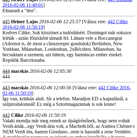
2016-02-06 11:40:01
]
Elmaradt a "tlen".
445
Heiner Lajos
2016-02-06 12:25:57
[Válasz erre:
442 Cilike
2016-02-06 11:50:19
]
Kedves Cilike, Sok köszönet a tudósításért. Domingot már sokszor
leírták - aztán főnixként támadt fel. Láttam vele a Boccanegrat
(Adornot is, de most a címszerepre gondolok) Berlinben, New
Yorkban, Milanoban, Londonban, 2xBécsben. Milanoban, ha
becsuktam a szemem, azt hittem, egy harmincas ember énekel.
Repülök Barcelonaba.
444
macskás
2016-02-06 12:05:30
444
443
macskás
2016-02-06 12:00:56
[Válasz erre:
442 Cilike 2016-
02-06 11:50:19
]
Így van, kritikán aluli. Sír a telefon. Maradjon ED a kaptafánál, a
szépirodalomnál! Ez még a Sztorimagazinnak is sok lenne!
442
Cilike
2016-02-06 11:50:19
Valaki mondja már meg ennek az újságírónőnek, hogy nem voltak
Verdi-áriák...egy Verdi-ária volt, a Macbeth.ből, az Andrea Chénier-t
NEM Verdi írta, hanem Giordano...nem is hasonlít a zene Verdiére.