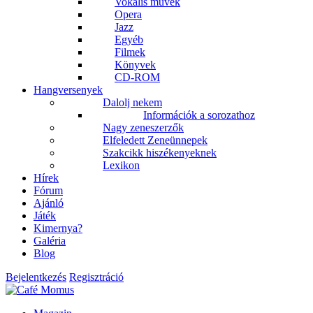
Vokális művek
Opera
Jazz
Egyéb
Filmek
Könyvek
CD-ROM
Hangversenyek
Dalolj nekem
Információk a sorozathoz
Nagy zeneszerzők
Elfeledett Zeneünnepek
Szakcikk hiszékenyeknek
Lexikon
Hírek
Fórum
Ajánló
Játék
Kimernya?
Galéria
Blog
Bejelentkezés
Regisztráció