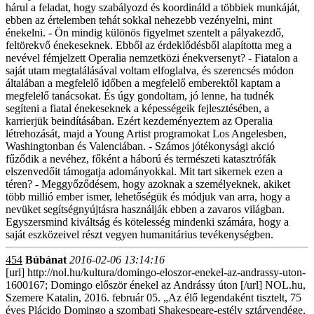
hárul a feladat, hogy szabályozd és koordináld a többiek munkáját,
ebben az értelemben tehát sokkal nehezebb vezényelni, mint
énekelni. - Ön mindig különös figyelmet szentelt a pályakezdő,
feltörekvő énekeseknek. Ebből az érdeklődésből alapította meg a
nevével fémjelzett Operalia nemzetközi énekversenyt? - Fiatalon a
saját utam megtalálásával voltam elfoglalva, és szerencsés módon
általában a megfelelő időben a megfelelő emberektől kaptam a
megfelelő tanácsokat. És úgy gondoltam, jó lenne, ha tudnék
segíteni a fiatal énekeseknek a képességeik fejlesztésében, a
karrierjük beindításában. Ezért kezdeményeztem az Operalia
létrehozását, majd a Young Artist programokat Los Angelesben,
Washingtonban és Valenciában. - Számos jótékonysági akció
fűződik a nevéhez, főként a háború és természeti katasztrófák
elszenvedőit támogatja adományokkal. Mit tart sikernek ezen a
téren? - Meggyőződésem, hogy azoknak a személyeknek, akiket
több millió ember ismer, lehetőségük és módjuk van arra, hogy a
nevüket segítségnyújtásra használják ebben a zavaros világban.
Egyszersmind kiváltság és kötelesség mindenki számára, hogy a
saját eszközeivel részt vegyen humanitárius tevékenységben.
454
Búbánat
2016-02-06 13:14:16
[url] http://nol.hu/kultura/domingo-eloszor-enekel-az-andrassy-uton-
1600167; Domingo először énekel az Andrássy úton [/url] NOL.hu,
Szemere Katalin, 2016. február 05. „Az élő legendaként tisztelt, 75
éves Plácido Domingo a szombati Shakespeare-estély sztárvendége,