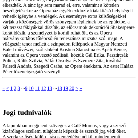
elkezdték. A tánc így sem marad el, erre, valamint a kötetlen
beszélgetésekre az Operaház egyéb exkluzív kialakítású helyiségeit
vehetik igénybe a vendégek. Az eseményre extra külsőségekkel
várják a közönséget: vörös szőnyegen léphetnek be az épületbe, a
két teraszt fáklyákkal díszítik, az előcsarnok dekorációi Shakespeare
korát idézik, a személyzet is korhű ruhát ölt, és az Opera
márványkorlátos főlépcsőjén reneszánsz muzsika szól majd. A
világsztár tenor mellett a színpadon fellépnek a Magyar Nemzeti
Balett művészei, szólistaként Kristina Starostina és Apáti Bence,
valamint az Opera vezető szólistái, köztük Gál Erika, Pasztircsák
Polina, Rálik Szilvia, Sáfár Orsolya és Szemere Zita, továbbá
Palerdi András, Szegedi Csaba, az Opera énekkara. Az estet Halász
Péter főzeneigazgató vezényli.
«
<
1
2
3
∙∙∙
9
10
11
12
13
∙∙∙
18
19
20
>
»
Jogi tudnivalók
A lapunkban megjelent szövegek a Café Momus, vagy a szerző
kizárólagos szellemi tulajdonát képezik és szerzői jog védi őket.
A szerkesztőség külön, írásos engedélye nélkül mindennemű