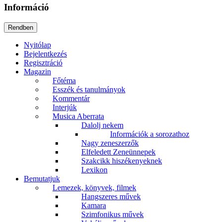
Információ
Nyitólap
Bejelentkezés
Regisztráció
Magazin
Főtéma
Esszék és tanulmányok
Kommentár
Interjúk
Musica Aberrata
Dalolj nekem
Információk a sorozathoz
Nagy zeneszerzők
Elfeledett Zeneünnepek
Szakcikk hiszékenyeknek
Lexikon
Bemutatjuk
Lemezek, könyvek, filmek
Hangszeres művek
Kamara
Szimfonikus művek