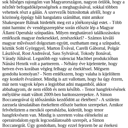
sok hűséges rajongóm van Magyarországon, nagyon örülök, hogy a
nézőtér befogadóképességének a meghagyásával, sokkal többen
vehetnek részt a gálán. A szervezők biztosítottak afelől, hogy a
közönség éppúgy báli hangulatra számíthat, mint amikor
Shakespeare Bálnak hirdették meg ezt a jótékonysági estet. - Több
mint harminc év vendégszereplése során először lép a Magyar
Állami Operaház színpadára. Milyen meghatározó találkozásokra
emlékszik magyar énekesekkel, zenészekkel? - Számos kiváló
magyar művésszel dolgoztam együtt, oszthattam meg a színpadot,
köztük Solti Györggyel, Marton Évával, Carelli Gáborral, Polgár
Lászlóval, Rost Andreával, Sass Sylviával, Tokody Ilonával,
Várady Júliával. Legutóbb egy valenciai Machbet produkcióban
Nánási Henrik volt a partnerem. - Néhány éve kijelentette, hogy
hetven éves korában végleg felhagy az énekléssel. Mégsem
gondolta komolyan? - Nem emlékszem, hogy valaha is kijelöltem
egy konkrét évszámot. Mindig is azt vallottam, hogy ha úgy érzem,
már nem vagyok képes a legjobbat adni magamból, akkor
abbahagyom, de nem előbb és nem később. - Tenor hangfekvésének
mélyülése miatt váltott 2009-ben baritonszerepekre. A Simon
Boccanegrával új időszámítás kezdődött az életében? - A szüleim
zarzuela társulatában énekeltem először bariton szerepeket. Amikor
felvételiztem a mexikói operaházba, kiderült, hogy tenor
hangfekvésem van. Mindig is szeretem volna elénekelni az
operairodalom egyik legcsodálatosabb szerepét, a Simon
Boccanegrát. Úgy gondoltam, hogy ezzel fejezem be az énekesi