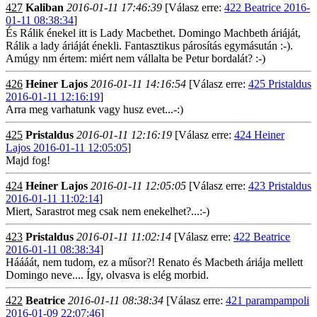
427
Kaliban
2016-01-11 17:46:39
[Válasz erre:
422 Beatrice 2016-
01-11 08:38:34
]
És Rálik énekel itt is Lady Macbethet. Domingo Machbeth áriáját,
Rálik a lady áriáját énekli. Fantasztikus párosítás egymásután :-).
Amúgy nm értem: miért nem vállalta be Petur bordalát? :-)
426
Heiner Lajos
2016-01-11 14:16:54
[Válasz erre:
425 Pristaldus
2016-01-11 12:16:19
]
Arra meg varhatunk vagy husz evet...-:)
425
Pristaldus
2016-01-11 12:16:19
[Válasz erre:
424 Heiner
Lajos 2016-01-11 12:05:05
]
Majd fog!
424
Heiner Lajos
2016-01-11 12:05:05
[Válasz erre:
423 Pristaldus
2016-01-11 11:02:14
]
Miert, Sarastrot meg csak nem enekelhet?...:-)
423
Pristaldus
2016-01-11 11:02:14
[Válasz erre:
422 Beatrice
2016-01-11 08:38:34
]
Háááát, nem tudom, ez a műsor?! Renato és Macbeth áriája mellett
Domingo neve.... Így, olvasva is elég morbid.
422
Beatrice
2016-01-11 08:38:34
[Válasz erre:
421 parampampoli
2016-01-09 22:07:46
]