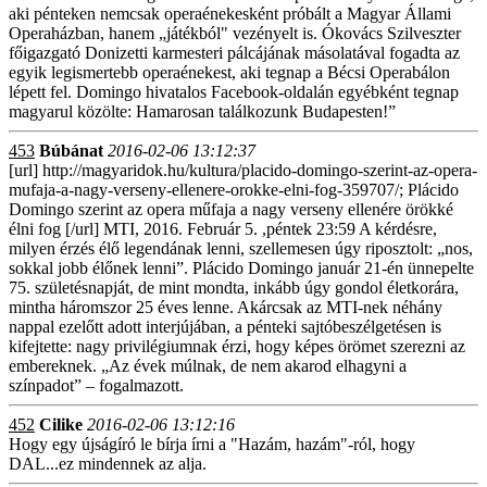
aki pénteken nemcsak operaénekesként próbált a Magyar Állami
Operaházban, hanem „játékból" vezényelt is. Ókovács Szilveszter
főigazgató Donizetti karmesteri pálcájának másolatával fogadta az
egyik legismertebb operaénekest, aki tegnap a Bécsi Operabálon
lépett fel. Domingo hivatalos Facebook-oldalán egyébként tegnap
magyarul közölte: Hamarosan találkozunk Budapesten!”
453
Búbánat
2016-02-06 13:12:37
[url] http://magyaridok.hu/kultura/placido-domingo-szerint-az-opera-
mufaja-a-nagy-verseny-ellenere-orokke-elni-fog-359707/; Plácido
Domingo szerint az opera műfaja a nagy verseny ellenére örökké
élni fog [/url] MTI, 2016. Február 5. ,péntek 23:59 A kérdésre,
milyen érzés élő legendának lenni, szellemesen úgy riposztolt: „nos,
sokkal jobb élőnek lenni”. Plácido Domingo január 21-én ünnepelte
75. születésnapját, de mint mondta, inkább úgy gondol életkorára,
mintha háromszor 25 éves lenne. Akárcsak az MTI-nek néhány
nappal ezelőtt adott interjújában, a pénteki sajtóbeszélgetésen is
kifejtette: nagy privilégiumnak érzi, hogy képes örömet szerezni az
embereknek. „Az évek múlnak, de nem akarod elhagyni a
színpadot” – fogalmazott.
452
Cilike
2016-02-06 13:12:16
Hogy egy újságíró le bírja írni a "Hazám, hazám"-ról, hogy
DAL...ez mindennek az alja.