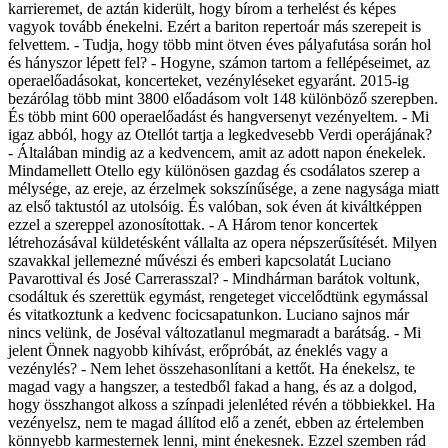
karrieremet, de aztán kiderült, hogy bírom a terhelést és képes
vagyok tovább énekelni. Ezért a bariton repertoár más szerepeit is
felvettem. - Tudja, hogy több mint ötven éves pályafutása során hol
és hányszor lépett fel? - Hogyne, számon tartom a fellépéseimet, az
operaelőadásokat, koncerteket, vezényléseket egyaránt. 2015-ig
bezárólag több mint 3800 előadásom volt 148 különböző szerepben.
És több mint 600 operaelőadást és hangversenyt vezényeltem. - Mi
igaz abból, hogy az Otellót tartja a legkedvesebb Verdi operájának?
- Általában mindig az a kedvencem, amit az adott napon énekelek.
Mindamellett Otello egy különösen gazdag és csodálatos szerep a
mélysége, az ereje, az érzelmek sokszínűsége, a zene nagysága miatt
az első taktustól az utolsóig. És valóban, sok éven át kiváltképpen
ezzel a szereppel azonosítottak. - A Három tenor koncertek
létrehozásával küldetésként vállalta az opera népszerűsítését. Milyen
szavakkal jellemezné művészi és emberi kapcsolatát Luciano
Pavarottival és José Carrerasszal? - Mindhárman barátok voltunk,
csodáltuk és szerettük egymást, rengeteget viccelődtünk egymással
és vitatkoztunk a kedvenc focicsapatunkon. Luciano sajnos már
nincs velünk, de Joséval változatlanul megmaradt a barátság. - Mi
jelent Önnek nagyobb kihívást, erőpróbát, az éneklés vagy a
vezénylés? - Nem lehet összehasonlítani a kettőt. Ha énekelsz, te
magad vagy a hangszer, a testedből fakad a hang, és az a dolgod,
hogy összhangot alkoss a színpadi jelenléted révén a többiekkel. Ha
vezényelsz, nem te magad állítod elő a zenét, ebben az értelemben
könnyebb karmesternek lenni, mint énekesnek. Ezzel szemben rád