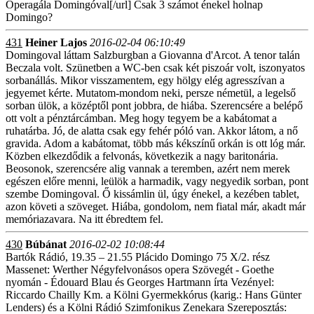
Operagála Domingóval[/url] Csak 3 számot énekel holnap
Domingo?
431
Heiner Lajos
2016-02-04 06:10:49
Domingoval láttam Salzburgban a Giovanna d'Arcot. A tenor talán
Beczala volt. Szünetben a WC-ben csak két piszoár volt, iszonyatos
sorbanállás. Mikor visszamentem, egy hölgy elég agresszívan a
jegyemet kérte. Mutatom-mondom neki, persze németül, a legelső
sorban ülök, a középtől pont jobbra, de hiába. Szerencsére a belépő
ott volt a pénztárcámban. Meg hogy tegyem be a kabátomat a
ruhatárba. Jó, de alatta csak egy fehér póló van. Akkor látom, a nő
gravida. Adom a kabátomat, több más kékszínű orkán is ott lóg már.
Közben elkezdődik a felvonás, következik a nagy baritonária.
Beosonok, szerencsére alig vannak a teremben, azért nem merek
egészen előre menni, leülök a harmadik, vagy negyedik sorban, pont
szembe Domingoval. Ő kissámlin ül, úgy énekel, a kezében tablet,
azon követi a szöveget. Hiába, gondolom, nem fiatal már, akadt már
memóriazavara. Na itt ébredtem fel.
430
Búbánat
2016-02-02 10:08:44
Bartók Rádió, 19.35 – 21.55 Plácido Domingo 75 X/2. rész
Massenet: Werther Négyfelvonásos opera Szövegét - Goethe
nyomán - Édouard Blau és Georges Hartmann írta Vezényel:
Riccardo Chailly Km. a Kölni Gyermekkórus (karig.: Hans Günter
Lenders) és a Kölni Rádió Szimfonikus Zenekara Szereposztás: