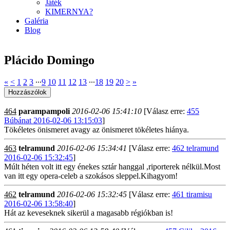
Játék
KIMERNYA?
Galéria
Blog
Plácido Domingo
«
<
1
2
3
∙∙∙
9
10
11
12
13
∙∙∙
18
19
20
>
»
464
parampampoli
2016-02-06 15:41:10
[Válasz erre:
455
Búbánat 2016-02-06 13:15:03
]
Tökéletes önismeret avagy az önismeret tökéletes hiánya.
463
telramund
2016-02-06 15:34:41
[Válasz erre:
462 telramund
2016-02-06 15:32:45
]
Múlt héten volt itt egy énekes sztár hanggal ,riporterek nélkül.Most
van itt egy opera-celeb a szokásos sleppel.Kihagyom!
462
telramund
2016-02-06 15:32:45
[Válasz erre:
461 tiramisu
2016-02-06 13:58:40
]
Hát az keveseknek sikerül a magasabb régiókban is!