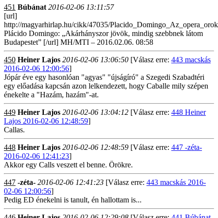
451
Búbánat
2016-02-06 13:11:57
[url]
http://magyarhirlap.hu/cikk/47035/Placido_Domingo_Az_opera_orok
Plácido Domingo: „Akárhányszor jövök, mindig szebbnek látom
Budapestet” [/url] MH/MTI – 2016.02.06. 08:58
450
Heiner Lajos
2016-02-06 13:06:50
[Válasz erre:
443 macskás
2016-02-06 12:00:56
]
Jópár éve egy hasonlóan "agyas" "újságíró" a Szegedi Szabadtéri
egy előadása kapcsán azon lelkendezett, hogy Caballe mily szépen
énekelte a "Hazám, hazám"-at.
449
Heiner Lajos
2016-02-06 13:04:12
[Válasz erre:
448 Heiner
Lajos 2016-02-06 12:48:59
]
Callas.
448
Heiner Lajos
2016-02-06 12:48:59
[Válasz erre:
447 -zéta-
2016-02-06 12:41:23
]
Akkor egy Calls veszett el benne. Örökre.
447
-zéta-
2016-02-06 12:41:23
[Válasz erre:
443 macskás 2016-
02-06 12:00:56
]
Pedig ED énekelni is tanult, én hallottam is...
446
Heiner Lajos
2016-02-06 12:29:08
[Válasz erre:
441 Búbánat