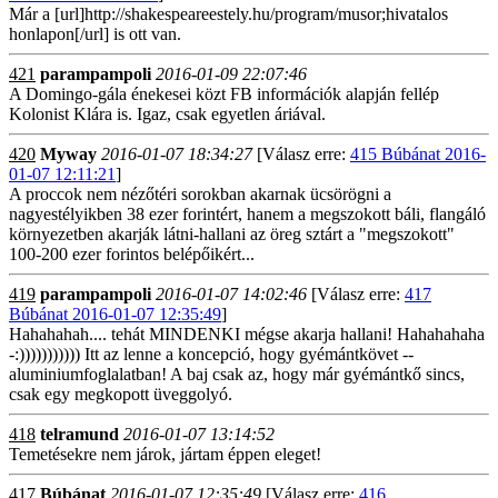
Már a [url]http://shakespeareestely.hu/program/musor;hivatalos
honlapon[/url] is ott van.
421
parampampoli
2016-01-09 22:07:46
A Domingo-gála énekesei közt FB információk alapján fellép
Kolonist Klára is. Igaz, csak egyetlen áriával.
420
Myway
2016-01-07 18:34:27
[Válasz erre:
415 Búbánat 2016-
01-07 12:11:21
]
A proccok nem nézőtéri sorokban akarnak ücsörögni a
nagyestélyikben 38 ezer forintért, hanem a megszokott báli, flangáló
környezetben akarják látni-hallani az öreg sztárt a "megszokott"
100-200 ezer forintos belépőikért...
419
parampampoli
2016-01-07 14:02:46
[Válasz erre:
417
Búbánat 2016-01-07 12:35:49
]
Hahahahah.... tehát MINDENKI mégse akarja hallani! Hahahahaha
-:))))))))))) Itt az lenne a koncepció, hogy gyémántkövet --
aluminiumfoglalatban! A baj csak az, hogy már gyémántkő sincs,
csak egy megkopott üveggolyó.
418
telramund
2016-01-07 13:14:52
Temetésekre nem járok, jártam éppen eleget!
417
Búbánat
2016-01-07 12:35:49
[Válasz erre:
416