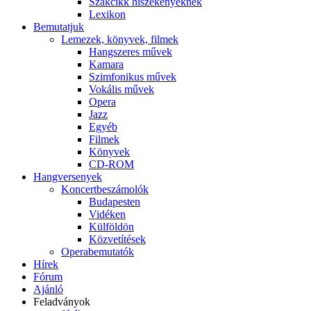
Szakcikk hiszékenyeknek
Lexikon
Bemutatjuk
Lemezek, könyvek, filmek
Hangszeres művek
Kamara
Szimfonikus művek
Vokális művek
Opera
Jazz
Egyéb
Filmek
Könyvek
CD-ROM
Hangversenyek
Koncertbeszámolók
Budapesten
Vidéken
Külföldön
Közvetítések
Operabemutatók
Hírek
Fórum
Ajánló
Feladványok