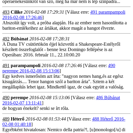
operaénekesünkről van szó, még ha már nem is lép színpadra...
493
Cilike
2016-02-08 17:29:31
[Válasz erre:
491 parampampoli
2016-02-08 17:26:46
]
Abszolút így volt, a próba alapján. Ha az ember nem hasonlította a
bariton-emlékeihez az áriákat, akkor magát a hangot élvezte.
492
Búbánat
2016-02-08 17:28:31
A Duna TV csütörtökön éjjel közvetíti a Shakespeare-Estélyről
készített összefoglalót - benne lesz Domingo fellépése is az
Operában: 2016. február 11., 22.10:00.20
491
parampampoli
2016-02-08 17:26:46
[Válasz erre:
490
perempe 2016-02-08 15:13:06
]
Egy kedves ismerősöm azt írta: "nagyon nemes hang,és az egész
kisugárzás.... Tenor hangon szól a bariton ária". Sztem a két
megállapítás lehet igaz. Mindkettő igaz, de csak együtt a valóság.
490
perempe
2016-02-08 15:13:06
[Válasz erre:
486 Búbánat
2016-02-07 13:11:41
]
de hogyan énekelt? senki se írt róla.
489
Héterő
2016-02-08 01:53:44
[Válasz erre:
488 Héterő 2016-
02-08 01:40:18
]
Egyébként hivatalosan: Nemico della patria?!, [u]monologo[/u] di