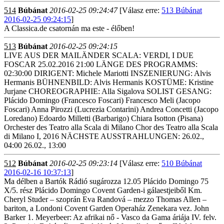
514
Búbánat
2016-02-25 09:24:47
[Válasz erre:
513 Búbánat
2016-02-25 09:24:15
]
A Classica.de csatornán ma este - élőben!
513
Búbánat
2016-02-25 09:24:15
LIVE AUS DER MAILÄNDER SCALA: VERDI, I DUE
FOSCAR 25.02.2016 21:00 LÄNGE DES PROGRAMMS:
02:30:00 DIRIGENT: Michele Mariotti INSZENIERUNG: Alvis
Hermanis BÜHNENBILD: Alvis Hermanis KOSTÜME: Kristine
Jurjane CHOREOGRAPHIE: Alla Sigalova SOLIST GESANG:
Plácido Domingo (Francesco Foscari) Francesco Meli (Jacopo
Foscari) Anna Pirozzi (Lucrezia Contarini) Andrea Concetti (Jacopo
Loredano) Edoardo Milletti (Barbarigo) Chiara Isotton (Pisana)
Orchester des Teatro alla Scala di Milano Chor des Teatro alla Scala
di Milano I, 2016 NÄCHSTE AUSSTRAHLUNGEN: 26.02.,
04:00 26.02., 13:00
512
Búbánat
2016-02-25 09:23:14
[Válasz erre:
510 Búbánat
2016-02-16 10:37:13
]
Ma délben a Bartók Rádió sugározza 12.05 Plácido Domingo 75
X/5. rész Plácido Domingo Covent Garden-i gálaestjeiből Km.
Cheryl Studer – szoprán Eva Randová – mezzo Thomas Allen –
bariton, a Londoni Covent Garden Operaház Zenekara vez. John
Barker 1. Meyerbeer: Az afrikai nő - Vasco da Gama áriája IV. felv.