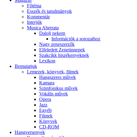
Magazin
Főtéma
Esszék és tanulmányok
Kommentár
Interjúk
Musica Aberrata
Dalolj nekem
Információk a sorozathoz
Nagy zeneszerzők
Elfeledett Zeneünnepek
Szakcikk hiszékenyeknek
Lexikon
Bemutatjuk
Lemezek, könyvek, filmek
Hangszeres művek
Kamara
Szimfonikus művek
Vokális művek
Opera
Jazz
Egyéb
Filmek
Könyvek
CD-ROM
Hangversenyek