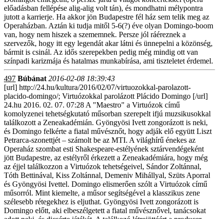
előadásban fellépése alig-alig volt tán), és mondhatni mélypontra
jutott a karrierje. Ha akkor jön Budapestre fél ház sem telik meg az
Operaházban. Aztán ki tudja mitől 5-6(?) éve olyan Domingo-boom
van, hogy nem hiszek a szememnek. Persze jól ráéreznek a
szervezők, hogy itt egy legendát akar látni és ünnepelni a közönség,
bármit is csinál. Az idős szerepekben pedig még mindig ott van
színpadi karizmája és hatalmas munkabírása, ami tiszteletet érdemel.
497
Búbánat
2016-02-08 18:39:43
[url] http://24.hu/kultura/2016/02/07/virtuozokkal-parolazott-
placido-domingo/; Virtuózokkal parolázott Plácido Domingo [/url]
24.hu 2016. 02. 07. 07:28 A "Maestro" a Virtuózok című
komolyzenei tehetségkutató műsorban szerepelt ifjú muzsikusokkal
találkozott a Zeneakadémián. Gyöngyösi Ivett zongorázott is neki,
és Domingo felkérte a fiatal művésznőt, hogy adják elő együtt Liszt
Petrarca-szonettjét – számolt be az MTI. A világhírű énekes az
Operaház szombat esti Shakespeare-estélyének sztárvendégeként
jött Budapestre, az estélyről érkezett a Zeneakadémiára, hogy még
az éjjel találkozzon a Virtuózok tehetségeivel, Sándor Zoltánnal,
Tóth Bettinával, Kiss Zoltánnal, Demeniv Mihállyal, Szüts Aporral
és Gyöngyösi Ivettel. Domingo elismerően szólt a Virtuózok című
műsorról. Mint kiemelte, a műsor segítségével a klasszikus zene
szélesebb rétegekhez is eljuthat. Gyöngyösi Ivett zongorázott is
Domingo előtt, aki elbeszélgetett a fiatal művésznővel, tanácsokat