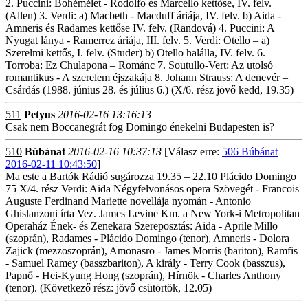
2. Puccini: Bohémélet - Rodolfo és Marcello kettőse, IV. felv.
(Allen) 3. Verdi: a) Macbeth - Macduff áriája, IV. felv. b) Aida -
Amneris és Radames kettőse IV. felv. (Randová) 4. Puccini: A
Nyugat lánya - Ramerrez áriája, III. felv. 5. Verdi: Otello – a)
Szerelmi kettős, I. felv. (Studer) b) Otello halálla, IV. felv. 6.
Torroba: Ez Chulapona – Románc 7. Soutullo-Vert: Az utolsó
romantikus - A szerelem éjszakája 8. Johann Strauss: A denevér –
Csárdás (1988. június 28. és július 6.) (X/6. rész jövő kedd, 19.35)
511
Petyus
2016-02-16 13:16:13
Csak nem Boccanegrát fog Domingo énekelni Budapesten is?
510
Búbánat
2016-02-16 10:37:13
[Válasz erre:
506 Búbánat
2016-02-11 10:43:50
]
Ma este a Bartók Rádió sugározza 19.35 – 22.10 Plácido Domingo
75 X/4. rész Verdi: Aida Négyfelvonásos opera Szövegét - Francois
Auguste Ferdinand Mariette novellája nyomán - Antonio
Ghislanzoni írta Vez. James Levine Km. a New York-i Metropolitan
Operaház Ének- és Zenekara Szereposztás: Aida - Aprile Millo
(szoprán), Radames - Plácido Domingo (tenor), Amneris - Dolora
Zajick (mezzoszoprán), Amonasro - James Morris (bariton), Ramfis
- Samuel Ramey (basszbariton), A király - Terry Cook (basszus),
Papnő - Hei-Kyung Hong (szoprán), Hírnök - Charles Anthony
(tenor). (Következő rész: jövő csütörtök, 12.05)