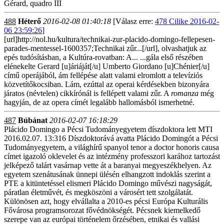
Gérard, quadro III
488
Héterő
2016-02-08 01:40:18
[Válasz erre:
478 Cilike 2016-02-
06 23:59:26
]
[url]http://nol.hu/kultura/technikai-zur-placido-domingo-fellepesen-
parades-mentessel-1600357;Technikai zűr...[/url], olvashatjuk az
epés tudósításban, a Kultúra-rovatban: A... ...gála első részében
elénekelte Gerard [u]áriáját[/u] Umberto Giordano [u]Chénier[/u]
című operájából, ám fellépése alatt valami elromlott a televíziós
közvetítőkocsiban. Lám, ezúttal az operai kérdésekben bizonyára
járatos (névtelen) cikkírónál is fellépett valami zűr. A
romanza
még
hagyján, de az opera címét legalább hallomásból ismerhetné.
487
Búbánat
2016-02-07 16:18:29
Plácido Domingo a Pécsi Tudományegyetem díszdoktora lett MTI
2016.02.07. 13:316 Díszdoktorává avatta Plácido Domingót a Pécsi
Tudományegyetem, a világhírű spanyol tenor a doctor honoris causa
címet igazoló oklevelet és az intézmény professzori karához tartozást
jelképező talárt vasárnap vette át a baranyai megyeszékhelyen. Az
egyetem szenátusának ünnepi ülésén elhangzott indoklás szerint a
PTE a kitüntetéssel elismeri Plácido Domingo művészi nagyságát,
páratlan életművét, és megköszöni a városért tett szolgálatát.
Különösen azt, hogy elvállalta a 2010-es pécsi Európa Kulturális
Fővárosa programsorozat fővédnökségét. Pécsnek kiemelkedő
szerepe van az európai történelem őrzésében, etnikai és vallási