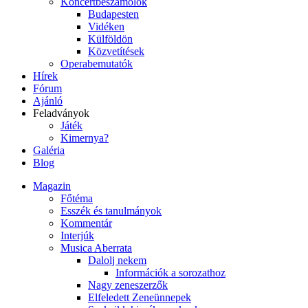
Koncertbeszámolók
Budapesten
Vidéken
Külföldön
Közvetítések
Operabemutatók
Hírek
Fórum
Ajánló
Feladványok
Játék
Kimernya?
Galéria
Blog
Magazin
Főtéma
Esszék és tanulmányok
Kommentár
Interjúk
Musica Aberrata
Dalolj nekem
Információk a sorozathoz
Nagy zeneszerzők
Elfeledett Zeneünnepek