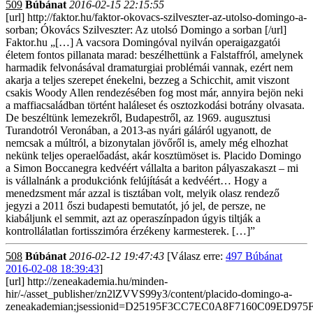
509
Búbánat
2016-02-15 22:15:55
[url] http://faktor.hu/faktor-okovacs-szilveszter-az-utolso-domingo-a-
sorban; Ókovács Szilveszter: Az utolsó Domingo a sorban [/url]
Faktor.hu „[…] A vacsora Domingóval nyilván operaigazgatói
életem fontos pillanata marad: beszélhettünk a Falstaffról, amelynek
harmadik felvonásával dramaturgiai problémái vannak, ezért nem
akarja a teljes szerepet énekelni, bezzeg a Schicchit, amit viszont
csakis Woody Allen rendezésében fog most már, annyira bejön neki
a maffiacsaládban történt haláleset és osztozkodási botrány olvasata.
De beszéltünk lemezekről, Budapestről, az 1969. augusztusi
Turandotról Veronában, a 2013-as nyári gáláról ugyanott, de
nemcsak a múltról, a bizonytalan jövőről is, amely még elhozhat
nekünk teljes operaelőadást, akár kosztümöset is. Placido Domingo
a Simon Boccanegra kedvéért vállalta a bariton pályaszakaszt – mi
is vállalnánk a produkciónk felújítását a kedvéért… Hogy a
menedzsment már azzal is tisztában volt, melyik olasz rendező
jegyzi a 2011 őszi budapesti bemutatót, jó jel, de persze, ne
kiabáljunk el semmit, azt az operaszínpadon úgyis tiltják a
kontrollálatlan fortisszimóra érzékeny karmesterek. […]”
508
Búbánat
2016-02-12 19:47:43
[Válasz erre:
497 Búbánat
2016-02-08 18:39:43
]
[url] http://zeneakademia.hu/minden-
hir/-/asset_publisher/zn2lZVVS99y3/content/placido-domingo-a-
zeneakademian;jsessionid=D25195F3CC7EC0A8F7160C09ED975