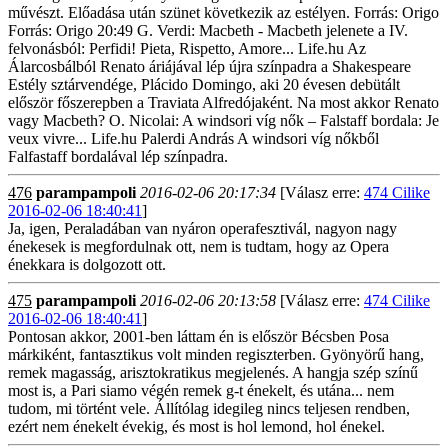
476
parampampoli
2016-02-06 20:17:34
[Válasz erre:
474 Cilike
2016-02-06 18:40:41
]
Ja, igen, Peraladában van nyáron operafesztivál, nagyon nagy
énekesek is megfordulnak ott, nem is tudtam, hogy az Opera
énekkara is dolgozott ott.
475
parampampoli
2016-02-06 20:13:58
[Válasz erre:
474 Cilike
2016-02-06 18:40:41
]
Pontosan akkor, 2001-ben láttam én is először Bécsben Posa
márkiként, fantasztikus volt minden regiszterben. Gyönyörű hang,
remek magasság, arisztokratikus megjelenés. A hangja szép színű
most is, a Pari siamo végén remek g-t énekelt, és utána... nem
tudom, mi történt vele. Állítólag idegileg nincs teljesen rendben,
ezért nem énekelt évekig, és most is hol lemond, hol énekel.