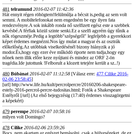
481
telramund
2016-02-07 11:42:36
Hát ennyit régen röhögtem!felülmúlja a bécsit is,pedig az sem volt
semmi. A mobiltelefonokat nem engedném be egy ilyen fata
rendezvényre.A sok inkább ronda nő szelfizett egész este a szebbek
kevésbé.A férfiak közül szinte senki.Ez a szelfi agyrém úgy tűnik a
nők rögeszméje.Pedig a legtöbb"szépségről" legfeljebb a gyerekkori
képet érdemes megnézni.Nos így mulat a magyar és az osztrák
előkelőség.Az utóbbiak viselkedésénél bizony hiányzik a jó
modor.És,hogy egy ezer éve működö riporte nem tudja,hogy egy
nőnek nem illik előre keze nyújtani és mindez az ORF 2-ön
tragédia.Ide jutottunk !Felborult a klozett tetejére került a sz..!)
480
Búbánat
2016-02-07 11:12:58
[Válasz erre:
477 Cilike 2016-
02-06 23:58:45
]
[url] http://www.life.hu/kult/percrolpercre/20160206-shakespeare-
estely-2016-percrol-percre-tudositas.html; Fotók a Shakespeare
Estélyről [/url] (Az első bejegyzésig (17:40) érdemes visszagörgetni
a képekért)
479
perempe
2016-02-07 10:58:16
milyen volt Domingo?
478
Cilike
2016-02-06 23:59:26
Bocs, nem akartam az egészet bemásolni, csak a hülyeségeket, de ez