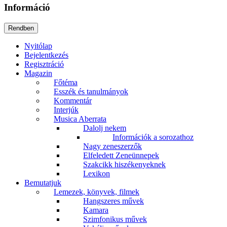
Információ
Nyitólap
Bejelentkezés
Regisztráció
Magazin
Főtéma
Esszék és tanulmányok
Kommentár
Interjúk
Musica Aberrata
Dalolj nekem
Információk a sorozathoz
Nagy zeneszerzők
Elfeledett Zeneünnepek
Szakcikk hiszékenyeknek
Lexikon
Bemutatjuk
Lemezek, könyvek, filmek
Hangszeres művek
Kamara
Szimfonikus művek