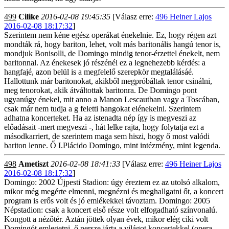
499
Cilike
2016-02-08 19:45:35
[Válasz erre:
496 Heiner Lajos
2016-02-08 18:17:32
]
Szerintem nem kéne egész operákat énekelnie. Ez, hogy régen azt
mondták rá, hogy bariton, lehet, volt más baritonális hangú tenor is,
mondjuk Bonisolli, de Domingo mindig tenor-érzettel énekelt, nem
baritonnal. Az énekesek jó részénél ez a legnehezebb kérdés: a
hangfajé, azon belül is a megfelelő szerepkör megtalálásáé.
Hallottunk már baritonokat, akikből megpróbáltak tenor csinálni,
meg tenorokat, akik átváltottak baritonra. De Domingo pont
ugyanúgy énekel, mit anno a Manon Lescautban vagy a Toscában,
csak már nem tudja a g feletti hangokat elénekelni. Szerintem
adhatna koncerteket. Ha az istenadta nép így is megveszi az
előadásait -mert megveszi -, hát lelke rajta, hogy folytatja ezt a
másodkarriert, de szerintem maga sem hiszi, hogy ő most valódi
bariton lenne. Ő I.Plácido Domingo, mint intézmény, mint legenda.
498
Ametiszt
2016-02-08 18:41:33
[Válasz erre:
496 Heiner Lajos
2016-02-08 18:17:32
]
Domingo: 2002 Újpesti Stadion: úgy éreztem ez az utolsó alkalom,
mikor még megérte elmenni, megnézni és meghallgatni őt, a koncert
program is erős volt és jó emlékekkel távoztam. Domingo: 2005
Népstadion: csak a koncert első része volt elfogadható színvonalú.
Kongott a nézőtér. Aztán jöttek olyan évek, mikor elég ciki volt
Domingót emlegetni, ő persze járta a világot koncertekkel (opera