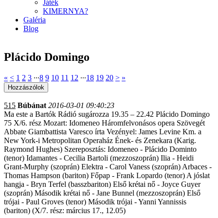
Játék
KIMERNYA?
Galéria
Blog
Plácido Domingo
«
<
1
2
3
∙∙∙
8
9
10
11
12
∙∙∙
18
19
20
>
»
515
Búbánat
2016-03-01 09:40:23
Ma este a Bartók Rádió sugározza 19.35 – 22.42 Plácido Domingo
75 X/6. rész Mozart: Idomeneo Háromfelvonásos opera Szövegét
Abbate Giambattista Varesco írta Vezényel: James Levine Km. a
New York-i Metropolitan Operaház Ének- és Zenekara (Karig.
Raymond Hughes) Szereposztás: Idomeneo - Plácido Dominto
(tenor) Idamantes - Cecilia Bartoli (mezzoszoprán) Ilia - Heidi
Grant-Murphy (szoprán) Elektra - Carol Vaness (szoprán) Arbaces -
Thomas Hampson (bariton) Főpap - Frank Lopardo (tenor) A jóslat
hangja - Bryn Terfel (basszbariton) Első krétai nő - Joyce Guyer
(szoprán) Második krétai nő - Jane Bunnel (mezzoszoprán) Első
trójai - Paul Groves (tenor) Második trójai - Yanni Yannissis
(bariton) (X/7. rész: március 17., 12.05)