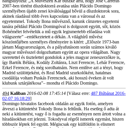
hangsúlyozta: „A Művészeti Kar büszke arra, hogy José Carreras
2007-ben történt díszdoktorrá avatása után Plácido Domingo
személyében újabb zenei kiválósággal bővül a díszdoktorok sora,
akinek ráadásul több éves kapcsolata van a várossal és az
egyetemmel. Tokody Ilona művésznő, karunk címzetes egyetemi
tanára például Plácido Domingóval is dolgozott együtt, sőt, közös
Bohémélet felvételük a mű egyik legismertebb előadása volt
világszerte” –emlékeztetett a dékán. A világhírű művész
köszöntőjében személyes élményeire is kitért: „Először 1973-ban
jártam Magyarországon, és a pályafutásom során számos kiváló
magyar művésszel dolgozhattam együtt az opera világában. Nagy
szeretettel és tisztelettel gondolok a jeles magyar zeneszerzőkre is,
így Bartók Bélára, Kodály Zoltánra, Liszt Ferencre, Lehár Ferencre,
Erkel Ferencre, és még sorolhatnám. Nem említve azt a tényt, hogy
Madrid szülöttjeként, és Real Madrid szurkolóként, hatalmas
csodálója voltam Puskás Ferencnek, aki hosszú éveken át volt
klubunk sztárjátékosa”– mondta el Plácido Domingo.
494
Kaliban
2016-02-08 17:45:14
[Válasz erre:
487 Búbánat 2016-
02-07 16:18:29
]
Domingo hivatalos facebook oldalán az egyik fotón, amelyen
átveszi a kitüntetést Tokody Ilona is feltűnik. Ha esetleg ő adta át
neki a kitüntetést, vagy ő is fogadta az eseményen nem ártott volna a
híradásokban ezt jelezni. Tokodyval régről ismerek egymást, hiszen
többször léptek fel együtt. Mégiscsak egy külföldön is elismert