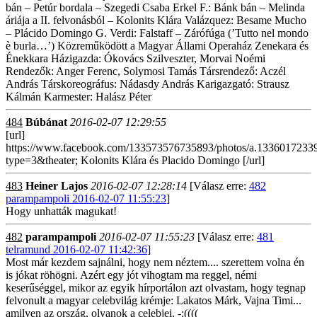
bán – Petúr bordala – Szegedi Csaba Erkel F.: Bánk bán – Melinda
áriája a II. felvonásból – Kolonits Klára Valázquez: Besame Mucho
– Plácido Domingo G. Verdi: Falstaff – Zárófúga (’Tutto nel mondo
è burla…’) Közreműködött a Magyar Állami Operaház Zenekara és
Énekkara Házigazda: Ókovács Szilveszter, Morvai Noémi
Rendezők: Anger Ferenc, Solymosi Tamás Társrendező: Aczél
András Társkoreográfus: Nádasdy András Karigazgató: Strausz
Kálmán Karmester: Halász Péter
484
Búbánat
2016-02-07 12:29:55
[url]
https://www.facebook.com/133573576735893/photos/a.133601723
type=3&theater; Kolonits Klára és Placido Domingo [/url]
483
Heiner Lajos
2016-02-07 12:28:14
[Válasz erre:
482
parampampoli 2016-02-07 11:55:23
]
Hogy unhatták magukat!
482
parampampoli
2016-02-07 11:55:23
[Válasz erre:
481
telramund 2016-02-07 11:42:36
]
Most már kezdem sajnálni, hogy nem néztem.... szerettem volna én
is jókat röhögni. Azért egy jót vihogtam ma reggel, némi
keserűséggel, mikor az egyik hírportálon azt olvastam, hogy tegnap
felvonult a magyar celebvilág krémje: Lakatos Márk, Vajna Timi...
amilyen az ország, olyanok a celebjei. -:((((