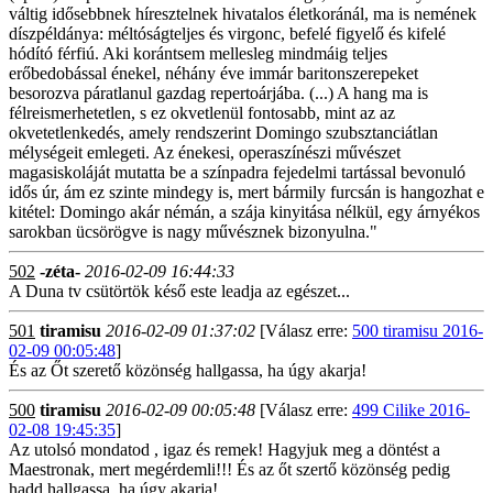
váltig idősebbnek híresztelnek hivatalos életkoránál, ma is nemének
díszpéldánya: méltóságteljes és virgonc, befelé figyelő és kifelé
hódító férfiú. Aki korántsem mellesleg mindmáig teljes
erőbedobással énekel, néhány éve immár baritonszerepeket
besorozva páratlanul gazdag repertoárjába. (...) A hang ma is
félreismerhetetlen, s ez okvetlenül fontosabb, mint az az
okvetetlenkedés, amely rendszerint Domingo szubsztanciátlan
mélységeit emlegeti. Az énekesi, operaszínészi művészet
magasiskoláját mutatta be a színpadra fejedelmi tartással bevonuló
idős úr, ám ez szinte mindegy is, mert bármily furcsán is hangozhat e
kitétel: Domingo akár némán, a szája kinyitása nélkül, egy árnyékos
sarokban ücsörögve is nagy művésznek bizonyulna."
502
-zéta-
2016-02-09 16:44:33
A Duna tv csütörtök késő este leadja az egészet...
501
tiramisu
2016-02-09 01:37:02
[Válasz erre:
500 tiramisu 2016-
02-09 00:05:48
]
És az Őt szerető közönség hallgassa, ha úgy akarja!
500
tiramisu
2016-02-09 00:05:48
[Válasz erre:
499 Cilike 2016-
02-08 19:45:35
]
Az utolsó mondatod , igaz és remek! Hagyjuk meg a döntést a
Maestronak, mert megérdemli!!! És az őt szertő közönség pedig
hadd hallgassa, ha úgy akarja!