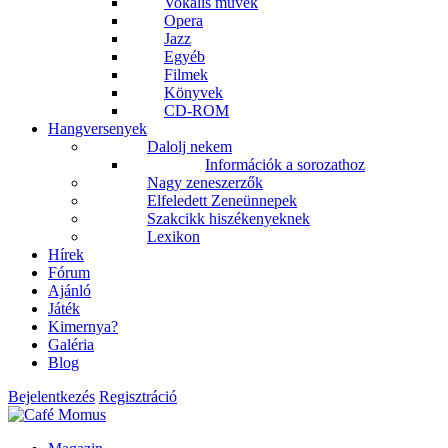
Vokális művek
Opera
Jazz
Egyéb
Filmek
Könyvek
CD-ROM
Hangversenyek
Dalolj nekem
Információk a sorozathoz
Nagy zeneszerzők
Elfeledett Zeneünnepek
Szakcikk hiszékenyeknek
Lexikon
Hírek
Fórum
Ajánló
Játék
Kimernya?
Galéria
Blog
Bejelentkezés
Regisztráció