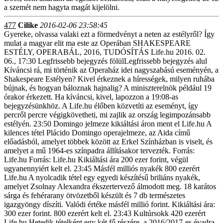
a szemét nem hagyta magát kijelölni.
477
Cilike
2016-02-06 23:58:45
Gyereke, olvassa valaki ezt a förmedvényt a neten az estélyről? Így mulat a magyar elit ma este az Operában SHAKESPEARE ESTÉLY, OPERABÁL, 2016, TUDÓSÍTÁS Life.hu 2016. 02. 06., 17:30 Legfrissebb bejegyzés fölülLegfrissebb bejegyzés alul Kíváncsi rá, mi történik az Operaház idei nagyszabású eseményén, a Shakespeare Estélyen? Kivel érkeznek a hírességek, milyen ruhába bújnak, és hogyan báloznak hajnalig? A miniszterelnök például 19 órakor érkezett. Ha kíváncsi, kivel, lapozzon a 19:08-as bejegyzésünkhöz. A Life.hu élőben közvetíti az eseményt, így percről percre végigkövetheti, mi zajlik az ország legimpozánsabb estélyén. 23:50 Domingo jelmeze kikiáltási áron ment el Life.hu A kilences tétel Plácido Domingo operajelmeze, az Aida című előadásból, amelyet többek között az Erkel Színházban is viselt, és amelyet a mű 1964-es színpadra állításakor tervezték. Forrás: Life.hu Forrás: Life.hu Kikiáltási ára 200 ezer forint, végül ugyanennyiért kelt el. 23:45 Másfél milliós nyakék 800 ezerért Life.hu A nyolcadik tétel egy egyedi készítésű briliáns nyakék, amelyet Zsolnay Alexandra ékszertervező álmodott meg. 18 karátos sárga és fehérarany ötvözetből készült és 7 db természetes igazgyöngy díszíti. Valódi értéke másfél millió forint. Kikiáltási ára: 300 ezer forint. 800 ezerért kelt el. 23:43 Kultúrsokk 420 ezerért Life.hu Hetedik tételként egy két fő részére, a 2016/2017-es évadra szóló bérletet árvereznek el a Magyar Állami Operaház és az Erkel színház előadásainak premierjeire. A kikiáltási ára 100 ezer forint. Végül 420 ezer forintért vásárolta meg a 82-es tárcsa tulajdonosa. Forrás: Polyak Attila Forrás: Polyak Attila 23:40 440 ezer a kristályokkal díszített festményért Life.hu A hatodik tétel egy képzőművészeti alkotás: Bartha Katalin, Karneváli királynő című festménye, amelyet 1500 darab Swarovski kristály díszít. A licit 260 ezer forintról indul, végül 440 ezer forintért kelt el a 212-es tárcsa tulajdonosának. 23:35 Exkluzív belépő egy új világba Life.hu Az ötördik tétel egy két fő részére szóló belépő a Magyar Állami Operaház backstage-jébe. Egy kihagyhatatlan élmény, aminek alkalmával megismerhető az Operaház minden szeglete, bepillantás nyerhető az itt dolgozók munkájába. A licit 20 ezer forintról indult, a jegyek végül 180 ezer forintért keltek el. A 178-as számú tárcsa tulajdonosa lett gazdagabb ezzel az élménnyel. 23:31 480 ezres váza talált gazdára Life.hu Az aukció negyedik tétele egy Viktória-mintás, arannyal díszített Herendi porcelánváza. Kikiáltási ára 48 ezer forint volt, végül 480 ezer forintért kelt el. Forrás: Polyak Attila Forrás: Polyak Attila 23:27 Megvásárolható a királyi bánásmód Life.hu A harmadik tétel egy két fő részére szóló este a Magyar Állami Operaházba. Különlegessége, hogy a jeggyel a vásárlók beléphetnek a királyi páholyba, ahová egyébként csak királyok és királynők mehetnek be. Az estre természetesen finom étel- és italkülönlegességgel készül az Opera. Az exkluzív lehetőség kikiáltási ára 20 ezer forint volt, amely végül 100 ezer forintért kelt el. 23:22 750 ezerért vettek bort az Operában Life.hu A második tétel egy palack 2011-es Sauska Couvet. A különleges nedű 750 ezer forintért kel el. Forrás: Polyak Attila Forrás: Polyak Attila 23:16 Kalapács alatt az első tétel Life.hu Az első felajánlás egy két fő részére szóló élménycsomag a Magyar Állami Operaház és az Erkel Színház társulat jóvoltából. Azoknak, akik megvásárolják ezt a két jegyet, alkalmuk lesz az Operaház és az Erkel Színház idei évadának legemlékezetesebb pillanatait újra átélni. A két exkluzív jegynek 20 ezer forint a kikiáltási ára, ez természetesen egy jelképes összeg. A csomag végül alatt 75 ezer forintért kel el, a szerencsés licitáló a 32-es tárcsa tulajdonosa. 23:10 Winkler Nóra vezeti az aukciót Life.hu A rádiós és televíziós műsorvezetőről sokan nem is tudják, hogy hivatalos árverésvezető. 23:06 Kezdetét veszi az aukció - Győrfi Pál beszédet mond Life.hu „Nincs annál szörnyűbb dolog a világon, mint amikor egy gyermek bajban van, és nem tudunk rajta segíteni!" - kezdte beszédét a szóvivő. "Az árverésen elkelt tételekért befolyó összeget a gyermekek életmentésére használja fel az Országos Mentőszolgálat." Forrás: Polyak Attila Forrás: Polyak Attila 23:00 Az árverés tételeiből szemezgetünk Life.hu A jótékony aukció sosem látott válogatást tartogat. A tíz felajánlott tétel között megtalálható többek közt Plácido Domingo egyik jelmeze, egy balthazar méretű Sauska Cuvée bor, és egy 1.500.000 forint értékű gyémánt ékszer a Royal Diamonds Ékszerház jóvoltából, valamint Bartha Katalin festőművész 2.500.000 forint értékű, drágakövekkel díszített festménye. Forrás: Life.hu Forrás: Life.hu 22:54 Perceken belül kezdetét veszi az árverés Life.hu Hamarosan kezdődik az aukció, amelynek nagy hagyománya van az Operában. Ahogyan az előző évben, úgy idén is a bevételt az Országos Mentőszolgálat javára ajánlották fel, az összeg egy mentőautó megvásárlására fordítható. 22:48 Sáfár Orsolya operaénekes különös rituáléja színpadra lépés előtt Life.hu "Nem szoktam hozzá ekkora ovációhoz, ez persze nyilván a mesternek szólt, és nem nekem, de szívből örülök, hogy részese lehetettem ennek én is. Nem készültem máshogy a ma estére sem, mint ahogyan egyébként szoktam, van egy különleges rituálém a fellépések előtt, ezt ma is ugyanígy gyakoroltam: a körömlakkomat festem fel legutoljára. Forrás: Polyak Attila Forrás: Polyak Attila Azért is volt különleges számomra ez az este, mert a Három Tenor közül gyerekkorom óta Plácido Domingo volt a kedvencem." Forrás: Polyak Attila Forrás: Polyak Attila 22:42 Mindenki Domingóval fotózkodik Life.hu A művészek szinte megrohamozták az estély sztárvendégét, mindenki Domingóval szeretne közös fényképet készíteni. A sztár kedves, közvetlen, és minden érdeklődőre szán időt. Forrás: Polyak Attila Forrás: Polyak Attila 22:36 Villáminterjú Szegedi Csabával Life.hu Az Operaház egyik legtöbbet foglalkoztatott baritonjával, Szegedi Csabával beszélgetünk: "Életem egyik meghatározó élménye volt a ma este, egyelőre fel sem tudom fogni, hogy Domingóval léphettem egy színpadra. Régen éreztem ennyire emelkedett hangulatot magam körül, mint ami ma este átjárja az Operaházat." 22:30 Hamarosan indul az árverés Life.hu Az Operaház tematikus, összművészeti estélyeinek történetében először szervez nyilvános árverést, amely a rendezvény karitatív célkitűzését szolgálja. Nemsokára kezdetét veszi az aukció. 22:24 Domingo még egyszer a színpadon Life.hu A Traviata ráadása után Domigo ismét színpadra állt. Velázquez: Besame Mucho című dalát énekli újra. Ezt követően a 2016-os Shakespeare Estély összes előadóművésze egyszerre felvonul a színpadra. 22:19 Különleges ráadás Life.hu A nézők hatalmas vastapssal fejezik ki tetszésüket. Többször is visszatapsolják az előadóművészeket a színpadra. Plácido Domingo ráadásként vezényel még egyet, a Traviata Libiamót. 22:15 G. Verdi: Falstaff – Zárófúga - Tutto nel mondo e burla... Life.hu Guiseppe Verdi vígoperájának, a Falstaffnak a záró jelenetében először az Operaház énekkara, majd a szólisták léptek színpadra. Nem is lehetne méltóbb befejezése az estének, mint Verdi utolsó színpadi műve, melyet közel 80 esztendősen komponált. 22:12 Domingo hálát adott Life.hu Plácido Domingo előadása végeztével jelképesen csókot dobott a színpadra. 22:09 Velázquez: Besame Mucho Life.hu Velázquez: Besame Mucho című dalával lépett ismét színpadra Plácido Domingo, aki egy friss interjúban magánéletébe is bepillantást engedett. Elárulta, hogy szabadidejében szívesen van a családjával, szeret futballt és Formula-1-et nézni, de sok időt tölt új szerepek betanulásával és régiek felelevenítésével is. Domingónak régi vágya valósult meg azzal, hogy a Shakespeare Estélyen színpadra léphetett a Magyar Állami Operaházban. 22:05 Plácido Domingo gratulált Kolonics Klárának Life.hu Erkel F.: Bánk bán - Melinda áriájában Kolonics Klára hatalmasat énekelt, és ezt a legendás művész, Plácido Domingo sem hagyta szó nélkül. Személyesen gratulált a színpadról levonuló énekesnőnek. Domingo ismét színpadra állt, az este folyamán immár harmadszor. A művészek a backstage-ből figyelik feszülten. 21:59 Erkel F: Bánk bán - Melinda áriája a II. felvonásból Life.hu A magyar dráma- és operairodalom legfontosabb darabjából, Erkel Bánk bánjából Melinda áriájával Kolonits Klára lép színpadra. Forrás: Magyar Állami Operaház Forrás: Magyar Állami Operaház A lenyűgöző hangú szoprán nagyapja a világhírű zenetörténész, dr. Bartha Dénes volt. Egy interjúban elárulta, hogy az ő személye szakmailag és emberileg is egyfajta origo volt számára. Kolonits Klára számos énekversenyen bizonyított már, de elmondása szerint az igazi értékmérő az, hogyan és mennyire fog emlékezni rá a közönség. "Mit visz magával megőrzendő emlékként egy-egy előadásról, koncertről" - árulta el egy interjúban. 21:53 Erkel F.: Bánk bán - Petúr bordala Life.hu Erkel Ferenc háromfelvonásos operájából, a Bánk bánból Petúr bordalával Szegedi Csaba lép színpadra. A sajószentpéteri származású bariton szerint minden perc, amit a színpadon tölthet, ajándék. Az Operaház lassan 8 éve, 2008 szeptemberében ösztöndíjas tagként szerződtette a fiatal baritont, aki már az első évadban két főszerepben mutatkozott be: elénekelte A sevillai borbély Figaróját és Haydn: A filozófus lelke című művében Kreont. 2010 óta ő az Operaház egyik legtöbbet foglalkoztatott baritonja, aki korábban azt nyilatkozta: nem mondaná, hogy a hősöket könnyebb játszani, de negatív figurákat hitelesen játszani nagyszerű kihívás számára. 21:47 Domingo újra a színpadon Life.hu Plácido Domingo újra a színpadon, mellette Halász Péter vezényel. A fellépő művészek mind elbűvölve hallgatják őt a backstage-ből. Forrás: Magyar Állami Operaház Forrás: Magyar Állami Operaház 21:41 Shakespeare-kvízt játszanak a színpadon Life.hu A két műsorvezető, Ókovács Szilveszter és Morvai Noémi Shakespeare-kvízt játszanak a nézőkkel. Leginkább költői kérdéseket tesznek fel, melyeket önmaguk meg is válaszolnak