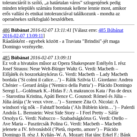
toleranciáról is szóló, „a határtalan város” szlogenjének pedig
minden település számára fontosnak kellene lennie most, amikor
erős vallási és etnikai intoleranciával találkozunk - mondta az
operaénekes székfoglaló beszédében.
486
Búbánat
2016-02-07 13:11:41
[Válasz erre:
485 Búbánat
2016-02-07 13:09:11
]
Ráadásként - egyebek között - a Traviata "Brindisi"-jét maga
Domingo vezényelte.
485
Búbánat
2016-02-07 13:09:11
Ez volt a hivatalos műsor az Opera Shakespeare Estélyén I. rész
Josef Strauss: Neue Welt-Bürger Waltz G. Verdi: Macbeth –
Előjáték és boszorkánykórus G. Verdi: Macbeth – Lady Macbeth
bordala (’Si colmi il calice…’) – Rálik Szilvia U. Giordano: Andrea
Chénier – Gerard áriája (‘Nemico della Patria’) – Plácido Domingo
Seregi L.–Goldmark K.–Hidas F.: A makrancos Kata / Pas de deux
– Starostina Kristina, Apáti Bence C. Gounod: Rómeó és Júlia –
Júlia áriája (’Je veux vivre…’) – Szemere Zita O. Nicolai: A
windsori víg nők – Falstaff bordala (’Als Büblein klein…’) – Palerdi
András L. Bernstein: West Side Story – I Feel Pretty – Sáfár
Orsolya G. Verdi: Nabucco – Szabadságkórus G. Verdi: Otello –
Ave Maria – Pasztircsák Polina G. Verdi: Macbeth – Macbeth
jelenete a IV. felvonásból (’Pietà, rispetto, amore’) – Plácido
Domingo II. rész J. Kylián–W. A. Mozart: Hat tánc Erkel F.: Bánk