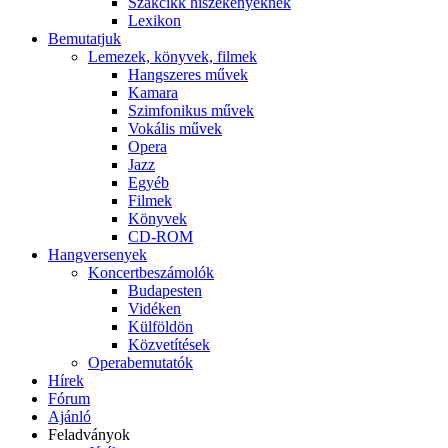
Szakcikk hiszékenyeknek
Lexikon
Bemutatjuk
Lemezek, könyvek, filmek
Hangszeres művek
Kamara
Szimfonikus művek
Vokális művek
Opera
Jazz
Egyéb
Filmek
Könyvek
CD-ROM
Hangversenyek
Koncertbeszámolók
Budapesten
Vidéken
Külföldön
Közvetítések
Operabemutatók
Hírek
Fórum
Ajánló
Feladványok