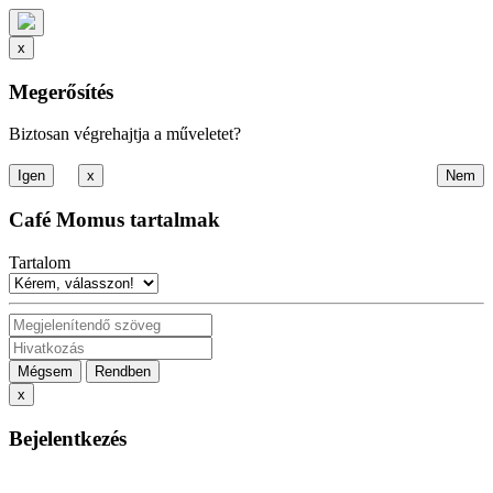
x
Megerősítés
Biztosan végrehajtja a műveletet?
x
Café Momus tartalmak
Tartalom
Mégsem
Rendben
x
Bejelentkezés