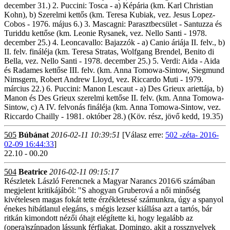
december 31.) 2. Puccini: Tosca - a) Képária (km. Karl Christian
Kohn), b) Szerelmi kettős (km. Teresa Kubiak, vez. Jesus Lopez-
Cobos - 1976. május 6.) 3. Mascagni: Parasztbecsület - Santuzza és
Turiddu kettőse (km. Leonie Rysanek, vez. Nello Santi - 1978.
december 25.) 4. Leoncavallo: Bajazzók - a) Canio áriája II. felv., b)
II. felv. fináléja (km. Teresa Stratas, Wolfgang Brendel, Benito di
Bella, vez. Nello Santi - 1978. december 25.) 5. Verdi: Aida - Aida
és Radames kettőse III. felv. (km. Anna Tomowa-Sintow, Siegmund
Nimsgern, Robert Andrew Lloyd, vez. Riccardo Muti - 1979.
március 22.) 6. Puccini: Manon Lescaut - a) Des Grieux ariettája, b)
Manon és Des Grieux szerelmi kettőse II. felv. (km. Anna Tomowa-
Sintow, c) A IV. felvonás fináléja (km. Anna Tomowa-Sintow, vez.
Riccardo Chailly - 1981. október 28.) (Köv. rész, jövő kedd, 19.35)
505
Búbánat
2016-02-11 10:39:51
[Válasz erre:
502 -zéta- 2016-
02-09 16:44:33
]
22.10 - 00.20
504
Beatrice
2016-02-11 09:15:17
Részletek László Ferencnek a Magyar Narancs 2016/6 számában
megjelent kritikájából: "S ahogyan Gruberová a női minőség
kivételesen magas fokát tette érzékletessé számunkra, úgy a spanyol
énekes hibátlanul elegáns, s mégis lezser kiállása azt a tartós, bár
ritkán kimondott nézői óhajt elégítette ki, hogy legalább az
(opera)színpadon lássunk férfiakat. Domingo, akit a rossznyelvek