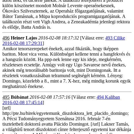
adott neki, és dicsérte játékát. A találkozó létrejöttéért a producer
külön köszönetet mondott Molnár Levente operaénekesnek,
Ókovács Szilveszternek, az Operaház főigazgatójának, valamint
Bátor Tamásnak, a Müpa koprodukciós programigazgatójának. A
találkozón részt vett Vigh Andrea, a Zeneakadémia jelenlegi rektora
és elődje, Batta András is.
496
Heiner Lajos
2016-02-08 18:17:32
[Válasz erre:
493 Cilike
2016-02-08 17:29:31
]
Amikor tenorszerepeket énekelt, azzal fikázták, hogy tképpen
bariton. Most vica versa. Különbséget kellene tenni a hangfekvés és
a hangszín között. Ha ppp-nek lenne egy kis ideje, megkérném,
részletesen ecsetelje. Amúgy volt egy Ugo Savarese nevű énekes,
akinek még tenorálisabb baritonja volt, mint Domingonak. Itt a
részletek vonatkozásában telramund segítségét kérném. Lényeg:
Domingo, közelebb a 8., mint a 7. X-hez, még mindig korunk egyik
meghatározó énekese.
495
Búbánat
2016-02-08 17:57:16
[Válasz erre:
494 Kaliban
2016-02-08 17:45:14
]
[url]
http://pte.hu/hirek/egyetemunk_diszdoktora_lett_placido_domingo;
A Pécsi Tudományegyetem Szenátusa 2016. február 7-én
tiszteletbeli doktorrá avatta Plácido Domingot. [/url] Lakner Tamás,
a világhírű tenort díszdoktori címre felterjesztő egyetemi kar dékánja