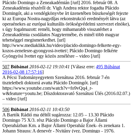
Plácido Domingo a Zeneakadémián [/url] 2016. február 08. A
Zeneakadémia részéről dr. Vigh Andrea rektor fogadta Plácido
Domingót, aki a vendégkönyvbe írt üzenetében büszkeségét fejezte
ki az Europa Nostra-nagydíjas rekonstrukció eredményét látva (az
operaénekes az európai kulturális örökségvédelmi szervezet elnöke),
s úgy fogalmazott: reméli, hogy mihamarabb visszatérhet a
Zeneakadémia csodálatos Nagytermébe, és minél több magyar
tehetséggel megismerkedhet. [url]
http://www.mediaklikk.hu/video/placido-domingo-felkerte-egy-
kozos-zenelesre-gyongyosi-ivettet/; Plácido Domingo felkérte
Gyöngyösi Ivettet egy közös zenélésre – video [/url]
507
Búbánat
2016-02-12 19:10:41
[Válasz erre:
495 Búbánat
2016-02-08 17:57:16
]
A Pécsi Tudományegyetem Szenátusa 2016. február 7-én
tiszteletbeli doktorrá avatta Plácido Domingót. [url]
https://www.youtube.com/watch?v=fo9vQq4_r-
w&feature=youtu.be; Díszdoktoravató Szenátusi Ülés (2016.02.07.)
– video [/url]
506
Búbánat
2016-02-11 10:43:50
A Bartók Rádió ma déltől sugározza: 12.05 – 13.30 Plácido
Domingo 75 X/3. rész Plácido Domingo a Bajor Állami
Operaházban Km. a Bajor Állami Operaház Ének- és zenekara 1.
Johann Strauss: A denevér - Nyitány (vez. Domingo - 1976.