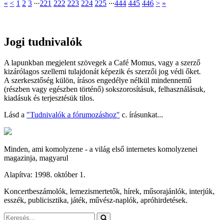
«
<
1
2
3
∙∙∙
221
222
223
224
225
∙∙∙
444
445
446
>
»
Jogi tudnivalók
A lapunkban megjelent szövegek a Café Momus, vagy a szerző
kizárólagos szellemi tulajdonát képezik és szerzői jog védi őket.
A szerkesztőség külön, írásos engedélye nélkül mindennemű
(részben vagy egészben történő) sokszorosításuk, felhasználásuk,
kiadásuk és terjesztésük tilos.
Lásd a
"Tudnivalók a fórumozáshoz"
c. írásunkat...
Minden, ami komolyzene - a világ első internetes komolyzenei
magazinja, magyarul
Alapítva: 1998. október 1.
Koncertbeszámolók, lemezismertetők, hírek, műsorajánlók, interjúk,
esszék, publicisztika, játék, művész-naplók, apróhirdetések.