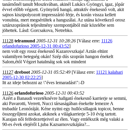
tanárnőnél tanult Moszkvában, akinél Lukács Gyöngyi, igaz, jópár
évvel előbb végzett. Gyönyörű hangú, attraktív énekesnő volt, akit
sajnos kiszipolyozott impresszárió férje, és korán vissza kellett
vonulnia, mert megsérültek a hangszálai. Az utána következő orosz
sztárszopránok teljesítmény szempontjából már közelébe sem
jöhettek. Lásd: Gorcsakova, Netrebko.
11128
telramund
2005-12-31 10:28:26
[Válasz erre:
11126
orlandofurioso 2005-12-31 00:43:52
]
nem volt egy rossz énekesnő Kazarovszkaja! Aztán eltünt
valamilyen betegség okán! Szép dús szoprán hangon énekelt
Salom,étól Végzet hatalmáig sok sok mindent
11127
dreboot
2005-12-31 05:52:49
[Válasz erre:
11121 kalahari
2005-12-30 02:22:25
]
Itt az ideje behozni az \"éves lemaradást\":-D
11126
orlandofurioso
2005-12-31 00:43:52
Azért a Banaudi vezetéknévre hallgató énekesnő karrierje se semmi,
aki Pavarotti, Verrett, Nucci társaságában énekelte lemezre A
trubadúr Leonóráját. Kéne nyitni egy hullócsillagok topicot, benne
összegyűjteni azokat, akiknek a világkarrierje 5-10 évig tartott.
Karajan női felfedezettjeivel az élen. Vagy emlékszik még valaki a
90-es évek elejéről Ljuba Kazsarnovszkájára?...