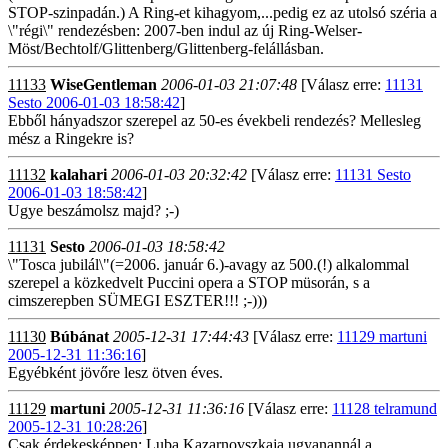
STOP-szinpadán.) A Ring-et kihagyom,...pedig ez az utolsó széria a
\"régi\" rendezésben: 2007-ben indul az új Ring-Welser-
Möst/Bechtolf/Glittenberg/Glittenberg-felállásban.
11133
WiseGentleman
2006-01-03 21:07:48
[Válasz erre:
11131
Sesto 2006-01-03 18:58:42
]
Ebből hányadszor szerepel az 50-es évekbeli rendezés? Mellesleg
mész a Ringekre is?
11132
kalahari
2006-01-03 20:32:42
[Válasz erre:
11131 Sesto
2006-01-03 18:58:42
]
Ugye beszámolsz majd? ;-)
11131
Sesto
2006-01-03 18:58:42
\"Tosca jubilál\"(=2006. január 6.)-avagy az 500.(!) alkalommal
szerepel a közkedvelt Puccini opera a STOP müsorán, s a
cimszerepben SÜMEGI ESZTER!!! ;-)))
11130
Búbánat
2005-12-31 17:44:43
[Válasz erre:
11129 martuni
2005-12-31 11:36:16
]
Egyébként jövőre lesz ötven éves.
11129
martuni
2005-12-31 11:36:16
[Válasz erre:
11128 telramund
2005-12-31 10:28:26
]
Csak érdekesképpen: Luba Kazarnovszkaja ugyanannál a