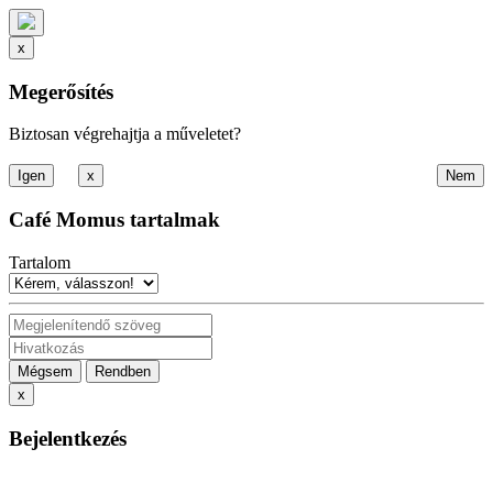
x
Megerősítés
Biztosan végrehajtja a műveletet?
x
Café Momus tartalmak
Tartalom
Mégsem
Rendben
x
Bejelentkezés