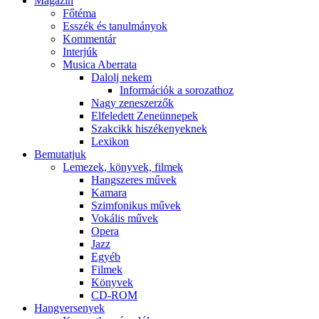
Magazin
Főtéma
Esszék és tanulmányok
Kommentár
Interjúk
Musica Aberrata
Dalolj nekem
Információk a sorozathoz
Nagy zeneszerzők
Elfeledett Zeneünnepek
Szakcikk hiszékenyeknek
Lexikon
Bemutatjuk
Lemezek, könyvek, filmek
Hangszeres művek
Kamara
Szimfonikus művek
Vokális művek
Opera
Jazz
Egyéb
Filmek
Könyvek
CD-ROM
Hangversenyek