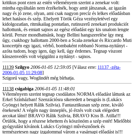
kritikus pont ezen az estén véleményem szerint a zenekar volt:
mintha egyáltalán nem érzékelnék, hogy amit játszanak, az igazán
nagy és jó zene, olyan, ami csak nagyon precíz és lelkes előadásban
lehet hatásos és szép. Ehelyett Török Géza vezényletével egy
kidolgozatlan, ritmikailag pontatlan, rutinszerű zenekari produkciót
hallottunk, és emiatt sajnos az egész előadást egy kis unalom lengte
körül. Persze mondhatnánk, hogy Bellini hangszerelése így meg
úgy, csakhogy hallottam 2000-ben a Scala-zenekar és Riccardo Muti
koncertjén egy igazi, vérbő, bombaként robbanó Norma-nyitányt -
azóta tudom, hogy igen, úgy kell, úgy érdemes. Tegnap viszont
kínszenvedés volt végigülni a nyitányt - sajnos.
11139
Szilgyo
2006-01-05 12:59:05
[Válasz erre:
11137 -zéta-
2006-01-05 11:29:08
]
Szigorú vagy, Woglindét még bírhatja.
11138
csigabiga
2006-01-05 11:48:01
Véleményem szerint tegnap csodálatos NORMA előadást láttunk az
Erkel Színházban! Szenzációsra sikeredett a beugrás is (Lukács
Gyöngyi helyett Rálik Szilvia). Fantasztikusan szép zene, kiváló
énekesek! A végén nagy ünneplés, jó érzés volt csak elégedett
arcokat látni! BRAVO Rálik Szilvia, BRAVO Kiss B. Atilla!!!
Örülök, hogy a részese lehettem és köszönöm a szép estét! Mielőbbi
gyógyulást kívánok Lukács Gyöngyi művésznőnek és
természetesen nagy izgalommal várom a vasárnapi előadást is!!!