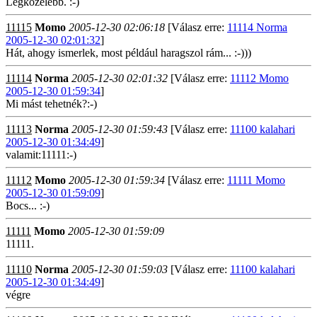
Legközelebb. :-)
11115
Momo
2005-12-30 02:06:18
[Válasz erre:
11114 Norma
2005-12-30 02:01:32
]
Hát, ahogy ismerlek, most például haragszol rám... :-)))
11114
Norma
2005-12-30 02:01:32
[Válasz erre:
11112 Momo
2005-12-30 01:59:34
]
Mi mást tehetnék?:-)
11113
Norma
2005-12-30 01:59:43
[Válasz erre:
11100 kalahari
2005-12-30 01:34:49
]
valamit:11111:-)
11112
Momo
2005-12-30 01:59:34
[Válasz erre:
11111 Momo
2005-12-30 01:59:09
]
Bocs... :-)
11111
Momo
2005-12-30 01:59:09
11111.
11110
Norma
2005-12-30 01:59:03
[Válasz erre:
11100 kalahari
2005-12-30 01:34:49
]
végre