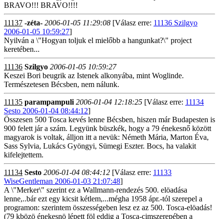
BRAVO!!! BRAVO!!!!
11137
-zéta-
2006-01-05 11:29:08
[Válasz erre:
11136 Szilgyo
2006-01-05 10:59:27
]
Nyilván a \"Hogyan toljuk el mielőbb a hangunkat?\" project
keretében...
11136
Szilgyo
2006-01-05 10:59:27
Keszei Bori beugrik az Istenek alkonyába, mint Woglinde.
Természetesen Bécsben, nem nálunk.
11135
parampampuli
2006-01-04 12:18:25
[Válasz erre:
11134
Sesto 2006-01-04 08:44:12
]
Összesen 500 Tosca kevés lenne Bécsben, hiszen már Budapesten is
900 felett jár a szám. Legyünk büszkék, hogy a 79 énekesnő között
magyarok is voltak, álljon itt a nevük: Németh Mária, Marton Éva,
Sass Sylvia, Lukács Gyöngyi, Sümegi Eszter. Bocs, ha valakit
kifelejtettem.
11134
Sesto
2006-01-04 08:44:12
[Válasz erre:
11133
WiseGentleman 2006-01-03 21:07:48
]
A \"Merker\" szerint ez a Wallmann-rendezés 500. elöadása
lenne,..bár ezt egy kicsit kétlem,...mégha 1958 ápr.-tól szerepel a
programon: szerintem összességeben lesz ez az 500. Tosca-elöadás!
(79 kbözö énekesnö lépett föl eddig a Tosca-cimszerepében a