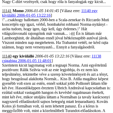
Nagy C-dúrt vezényelt, csak hogy róla is fanyalogjak egy kicsit...
11141
Momo
2006-01-05 14:01:45
[Válasz erre:
11140 egy
kívülálló 2006-01-05 13:22:16
]
\"...csakhogy hallottam 2000-ben a Scala-zenekar és Riccardo Muti
koncertjén egy igazi, vérbő, bombaként robbanó Norma-nyitányt -
azóta tudom, hogy igen, úgy kell, úgy érdemes.\" Hát
világszínvonalú rajongóink már vannak... :-((( Én is láttam már
Lamborghinit, de általában ennél jóval hétköznapibb autóval járok.
Viszont minden nap megtehetem. Ha Trabantot vettél, ne kérd rajta
számon, hogy nem versenyautó... Ennyit a fanyalgásodról.
11140
egy kívülálló
2006-01-05 13:22:16
[Válasz erre:
11138
csigabiga 2006-01-05 11:48:01
]
Szerintem kicsit lagymatag volt a tegnapi Norma. Ami egyértelmű
pozitívum: Rálik Szilvia volt az este legjobbja, és ez nem kis
teljesítmény, tekintetbe véve a szerep követelményeit és azt a tényt,
hogy beugrással alakította Normát... Kiss B. Atilla magához képest
gyenébb volt ezen az estén, ennél sokkal jobb Pollionét láttam tőle
két éve. Hasonlóképpen éreztem Ulbrich Andreával kapcsolatban is:
ezúttal sokkal vastagabb hangon és kevésbé rugalmasan énekelt,
mint két éve, mikor utoljára láttam a Normában (a tavaly karácsonyi
nagyszerű előadásokról sajnos betegség miatt lemaradtam). Kováts
Kolos jó formában volt, rá nem lehetett panasz. És a kórus is
meggyőzőbb volt, mint a közelmúltbeli Turandot-előadásokon. A