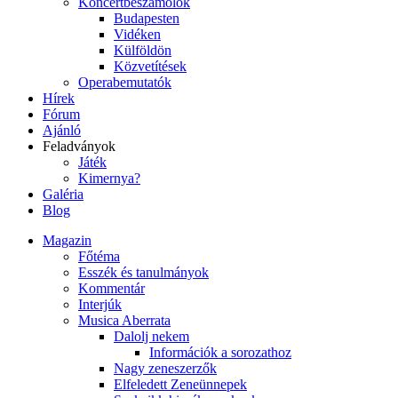
Koncertbeszámolók
Budapesten
Vidéken
Külföldön
Közvetítések
Operabemutatók
Hírek
Fórum
Ajánló
Feladványok
Játék
Kimernya?
Galéria
Blog
Magazin
Főtéma
Esszék és tanulmányok
Kommentár
Interjúk
Musica Aberrata
Dalolj nekem
Információk a sorozathoz
Nagy zeneszerzők
Elfeledett Zeneünnepek