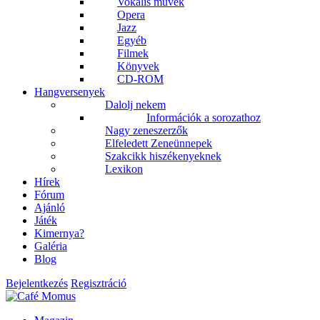
Vokális művek
Opera
Jazz
Egyéb
Filmek
Könyvek
CD-ROM
Hangversenyek
Dalolj nekem
Információk a sorozathoz
Nagy zeneszerzők
Elfeledett Zeneünnepek
Szakcikk hiszékenyeknek
Lexikon
Hírek
Fórum
Ajánló
Játék
Kimernya?
Galéria
Blog
Bejelentkezés
Regisztráció