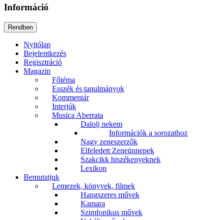
Információ
Nyitólap
Bejelentkezés
Regisztráció
Magazin
Főtéma
Esszék és tanulmányok
Kommentár
Interjúk
Musica Aberrata
Dalolj nekem
Információk a sorozathoz
Nagy zeneszerzők
Elfeledett Zeneünnepek
Szakcikk hiszékenyeknek
Lexikon
Bemutatjuk
Lemezek, könyvek, filmek
Hangszeres művek
Kamara
Szimfonikus művek