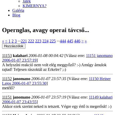
Játék
KIMERNYA?
Galéria
Blog
Opernglas, avagy operai távcső...
«
<
1
2
3
∙∙∙
221
222
223
224
225
∙∙∙
444
445
446
>
»
11153
kalahari
2006-01-08 00:04:42
[Válasz erre:
11151 janomano
2006-01-07 23:57:19
]
A helyszíni reakció nem volt elég meggyőző? :-) Amúgy ámulok
rajtad! Teljesen rászoktál az Erkelre? ;-)
11152
janomano
2006-01-07 23:57:35
[Válasz erre:
11150 Heiner
Lajos 2006-01-07 23:55:30
]
metélő?
11151
janomano
2006-01-07 23:57:19
[Válasz erre:
11149 kalahari
2006-01-07 23:43:55
]
Akkor ezek szerint neked is tetszett. Végre egy értő is megerősít! :-)