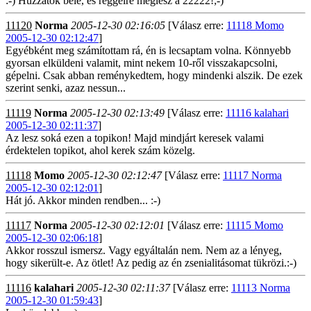
:-) Húzzatok bele, és reggelre meglesz a 22222!;-)
11120
Norma
2005-12-30 02:16:05
[Válasz erre:
11118 Momo
2005-12-30 02:12:47
]
Egyébként meg számítottam rá, én is lecsaptam volna. Könnyebb
gyorsan elküldeni valamit, mint nekem 10-ről visszakapcsolni,
gépelni. Csak abban reménykedtem, hogy mindenki alszik. De ezek
szerint senki, azaz nessun...
11119
Norma
2005-12-30 02:13:49
[Válasz erre:
11116 kalahari
2005-12-30 02:11:37
]
Az lesz soká ezen a topikon! Majd mindjárt keresek valami
érdektelen topikot, ahol kerek szám közelg.
11118
Momo
2005-12-30 02:12:47
[Válasz erre:
11117 Norma
2005-12-30 02:12:01
]
Hát jó. Akkor minden rendben... :-)
11117
Norma
2005-12-30 02:12:01
[Válasz erre:
11115 Momo
2005-12-30 02:06:18
]
Akkor rosszul ismersz. Vagy egyáltalán nem. Nem az a lényeg,
hogy sikerült-e. Az ötlet! Az pedig az én zsenialitásomat tükrözi.:-)
11116
kalahari
2005-12-30 02:11:37
[Válasz erre:
11113 Norma
2005-12-30 01:59:43
]