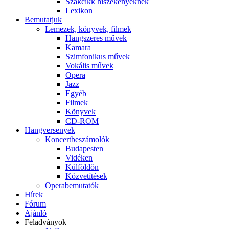
Szakcikk hiszékenyeknek
Lexikon
Bemutatjuk
Lemezek, könyvek, filmek
Hangszeres művek
Kamara
Szimfonikus művek
Vokális művek
Opera
Jazz
Egyéb
Filmek
Könyvek
CD-ROM
Hangversenyek
Koncertbeszámolók
Budapesten
Vidéken
Külföldön
Közvetítések
Operabemutatók
Hírek
Fórum
Ajánló
Feladványok