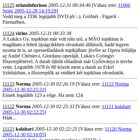
11125
orlandofurioso
2005-12-31 00:34:46
[Válasz erre:
11066
Sesto 2005-12-28 14:19:29
]
Vedd meg a TDK legújabb DVD-jét :-). Grófnét - Figarót -
Firenzében.
11124
virius
2005-12-31 00:33:38
A Lukács Gy. topikban már volt róla szó, a MÁO topikban is
reagáltam a feltett újságcikkben olvasható állításról, hadd legyen
nyoma itt is, az operaelőadások topikjában: jövőre az Opera felújítja
az André Chénier-t, Giordano operáját, Lukács Gyöngyi
főszereplésével. A darab újbóli előadását már Győriványi is tervbe
vette. Legutóbb 1978 és 80 között ment a darab az Erkel
Színházban, a főszereplők az említett két topikban olvashatók.
11123
Norma
2005-12-30 02:26:19
[Válasz erre:
11122 Norma
2005-12-30 02:25:33
]
Ennek legalább 123 a vége. Ha nem 124
11122
Norma
2005-12-30 02:25:33
[Válasz erre:
11121 kalahari
2005-12-30 02:22:25
]
Háát...
11121
kalahari
2005-12-30 02:22:25
[Válasz erre:
11120 Norma
2005-12-30 02:16:05
]