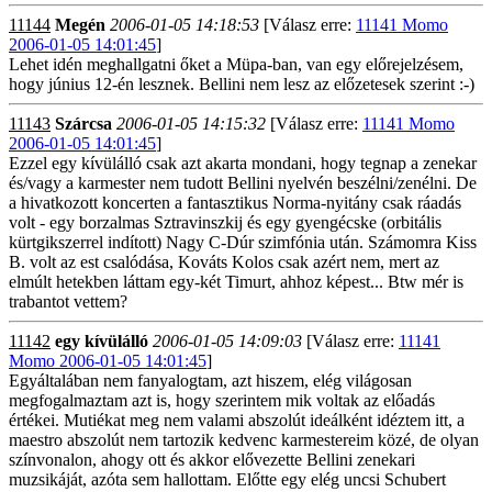
11144
Megén
2006-01-05 14:18:53
[Válasz erre:
11141 Momo
2006-01-05 14:01:45
]
Lehet idén meghallgatni őket a Müpa-ban, van egy előrejelzésem,
hogy június 12-én lesznek. Bellini nem lesz az előzetesek szerint :-)
11143
Szárcsa
2006-01-05 14:15:32
[Válasz erre:
11141 Momo
2006-01-05 14:01:45
]
Ezzel egy kívülálló csak azt akarta mondani, hogy tegnap a zenekar
és/vagy a karmester nem tudott Bellini nyelvén beszélni/zenélni. De
a hivatkozott koncerten a fantasztikus Norma-nyitány csak ráadás
volt - egy borzalmas Sztravinszkij és egy gyengécske (orbitális
kürtgikszerrel indított) Nagy C-Dúr szimfónia után. Számomra Kiss
B. volt az est csalódása, Kováts Kolos csak azért nem, mert az
elmúlt hetekben láttam egy-két Timurt, ahhoz képest... Btw mér is
trabantot vettem?
11142
egy kívülálló
2006-01-05 14:09:03
[Válasz erre:
11141
Momo 2006-01-05 14:01:45
]
Egyáltalában nem fanyalogtam, azt hiszem, elég világosan
megfogalmaztam azt is, hogy szerintem mik voltak az előadás
értékei. Mutiékat meg nem valami abszolút ideálként idéztem itt, a
maestro abszolút nem tartozik kedvenc karmestereim közé, de olyan
színvonalon, ahogy ott és akkor elővezette Bellini zenekari
muzsikáját, azóta sem hallottam. Előtte egy elég uncsi Schubert