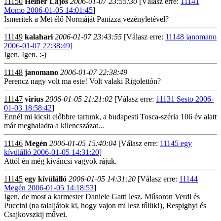
11150
Heiner Lajos
2006-01-07 23:55:30
[Válasz erre:
11141
Momo 2006-01-05 14:01:45
]
Ismeritek a Met élő Normáját Panizza vezényletével?
11149
kalahari
2006-01-07 23:43:55
[Válasz erre:
11148 janomano
2006-01-07 22:38:49
]
Igen. Igen. :-)
11148
janomano
2006-01-07 22:38:49
Perencz nagy volt ma este! Volt valaki Rigolettón?
11147
virius
2006-01-05 21:21:02
[Válasz erre:
11131 Sesto 2006-
01-03 18:58:42
]
Ennél mi kicsit előbbre tartunk, a budapesti Tosca-széria 106 év alatt
már meghaladta a kilencszázat...
11146
Megén
2006-01-05 15:40:04
[Válasz erre:
11145 egy
kívülálló 2006-01-05 14:31:20
]
Attól én még kiváncsi vagyok rájuk.
11145
egy kívülálló
2006-01-05 14:31:20
[Válasz erre:
11144
Megén 2006-01-05 14:18:53
]
Igen, de most a karmester Daniele Gatti lesz. Műsoron Verdi és
Puccini (na talaljátok ki, hogy vajon mi lesz tőlük!), Respighyi és
Csajkovszkij művei.