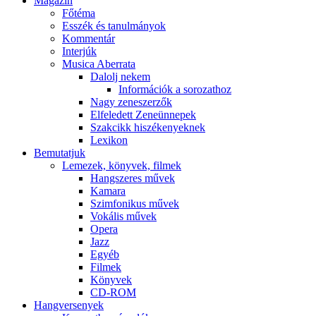
Magazin
Főtéma
Esszék és tanulmányok
Kommentár
Interjúk
Musica Aberrata
Dalolj nekem
Információk a sorozathoz
Nagy zeneszerzők
Elfeledett Zeneünnepek
Szakcikk hiszékenyeknek
Lexikon
Bemutatjuk
Lemezek, könyvek, filmek
Hangszeres művek
Kamara
Szimfonikus művek
Vokális művek
Opera
Jazz
Egyéb
Filmek
Könyvek
CD-ROM
Hangversenyek