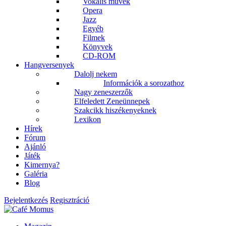
Vokális művek
Opera
Jazz
Egyéb
Filmek
Könyvek
CD-ROM
Hangversenyek
Dalolj nekem
Információk a sorozathoz
Nagy zeneszerzők
Elfeledett Zeneünnepek
Szakcikk hiszékenyeknek
Lexikon
Hírek
Fórum
Ajánló
Játék
Kimernya?
Galéria
Blog
Bejelentkezés
Regisztráció