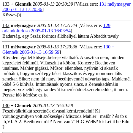
133
+ Glennék
2005-01-13 20:30:39
[Válasz erre:
131 mélymagyar
2005-01-13 17:20:36
]
Kössz:-)))
132
mélymagyar
2005-01-13 17:21:44
[Válasz erre:
129
orlandofurioso 2005-01-13 16:03:54
]
Badarság, egy 5száz forintos állóhellyel láttam Abbadót tavaly.
131
mélymagyar
2005-01-13 17:20:36
[Válasz erre:
130 +
Glennék 2005-01-13 16:59:59
]
Röviden: épület külseje-belseje vitatható. Akusztika nem, minden
képzeletet felülmúl. Világszint a köbön. Koncert: Beethoven
unalmas, Mahler gigászi. Műsor: ellentétes, nyilván ki akarták
próbálni, hogyan szól egy bécsi klasszikus és egy monomentális
zenekar. Siker: nem túl nagy, beethjovennél udvarias taps, Mahlernél
kábé 5-6 kihívás. Intimitásnak nyoma sincs, a Zeneakadémáin
megszervezhettél egy randevút ismerősöddel-szerelmeddel, itt nem.
Persze idő kérdése ez is.
130
+ Glennék
2005-01-13 16:59:59
Fesztiválkritikát szeretnék olvasni,kérni,rendelni! Ki
volt,hogy,milyen volt szőkesége? Miscoda Mahler - malőr ? és tb s
tb,VI. A 2. Beethovenről ? Nem van \" H.G.Wells? ki: Let it be Edu
?