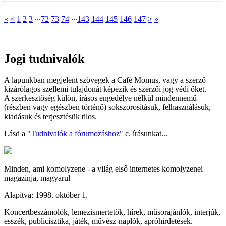
«
<
1
2
3
∙∙∙
72
73
74
∙∙∙
143
144
145
146
147
>
»
Jogi tudnivalók
A lapunkban megjelent szövegek a Café Momus, vagy a szerző
kizárólagos szellemi tulajdonát képezik és szerzői jog védi őket.
A szerkesztőség külön, írásos engedélye nélkül mindennemű
(részben vagy egészben történő) sokszorosításuk, felhasználásuk,
kiadásuk és terjesztésük tilos.
Lásd a
"Tudnivalók a fórumozáshoz"
c. írásunkat...
Minden, ami komolyzene - a világ első internetes komolyzenei
magazinja, magyarul
Alapítva: 1998. október 1.
Koncertbeszámolók, lemezismertetők, hírek, műsorajánlók, interjúk,
esszék, publicisztika, játék, művész-naplók, apróhirdetések.