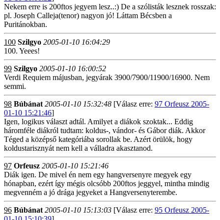
Nekem erre is 200ftos jegyem lesz..:) De a szólisták lesznek rosszak:
pl. Joseph Calleja(tenor) nagyon jó! Láttam Bécsben a
Puritánokban.
100
Szilgyo
2005-01-10 16:04:29
100. Yeees!
99
Szilgyo
2005-01-10 16:00:52
Verdi Requiem májusban, jegyárak 3900/7900/11900/16900. Nem
semmi.
98
Búbánat
2005-01-10 15:32:48
[Válasz erre:
97 Orfeusz 2005-
01-10 15:21:46
]
Igen, logikus választ adtál. Amilyet a diákok szoktak... Eddig
háromféle diákról tudtam: koldus-, vándor- és Gábor diák. Akkor
Téged a középső kategóriába sorollak be. Azért örülök, hogy
koldustarisznyát nem kell a válladra akasztanod.
97
Orfeusz
2005-01-10 15:21:46
Diák igen. De mivel én nem egy hangversenyre megyek egy
hónapban, ezért így mégis olcsóbb 200ftos jeggyel, mintha mindig
megvenném a jó drága jegyeket a Hangversenyterembe.
96
Búbánat
2005-01-10 15:13:03
[Válasz erre:
95 Orfeusz 2005-
01-10 15:10:39
]