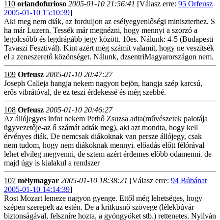
110
orlandofurioso
2005-01-10 21:56:41
[Válasz erre:
95 Orfeusz
2005-01-10 15:10:39
]
Aki meg nem diák, az forduljon az esélyegyenlőségi miniszterhez. S
ha már Luzern. Tessék már megnézni, hogy mennyi a szorzó a
legolcsóbb és legdrágább jegy között. 10es. Nálunk: 4-5 (Budapesti
Tavaszi Fesztivál). Kint azért még számít valamit, hogy ne veszítsék
el a zeneszerető közönséget. Nálunk, dzsentriMagyarországon nem.
109
Orfeusz
2005-01-10 20:47:27
Joseph Calleja hangja nekem nagyon bejön, hangja szép karcsú,
erős vibrátóval, de ez teszi érdekessé és még szebbé.
108
Orfeusz
2005-01-10 20:46:27
Az állójegyes infot nekem Pethő Zsuzsa adta(művészetek palotája
ügyvezetője-az ő számát adták meg), aki azt mondta, hogy kell
érvényes diák. De nemcsak diákoknak van persze állójegy, csak
nem tudom, hogy nem diákoknak mennyi. előadás előtt félórával
lehet elvileg megvenni, de sztem azért érdemes előbb odamenni. de
majd úgy is kialakul a rendszer
107
mélymagyar
2005-01-10 18:38:21
[Válasz erre:
94 Búbánat
2005-01-10 14:14:39
]
Rost Mozart lemeze nagyon gyenge. Ettől még lehetséges, hogy
szépen szerepelt az estén. De a kritkusnő szövege (lélekbúvár
biztonságával, felszníre hozta, a gyöngyöket stb.) rettenetes. Nyilván