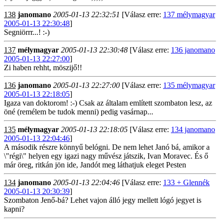
138
janomano
2005-01-13 22:32:51
[Válasz erre:
137 mélymagyar
2005-01-13 22:30:48
]
Segniörrr...! :-)
137
mélymagyar
2005-01-13 22:30:48
[Válasz erre:
136 janomano
2005-01-13 22:27:00
]
Zi haben rehht, möszijő!!
136
janomano
2005-01-13 22:27:00
[Válasz erre:
135 mélymagyar
2005-01-13 22:18:05
]
Igaza van doktorom! :-) Csak az általam említett szombaton lesz, az
öné (remélem be tudok menni) pedig vasárnap...
135
mélymagyar
2005-01-13 22:18:05
[Válasz erre:
134 janomano
2005-01-13 22:04:46
]
A második részre könnyű belógni. De nem lehet Janó bá, amikor a
\"régi\" helyen egy igazi nagy művész játszik, Ivan Moravec. És ő
már öreg, ritkán jön ide, Jandót meg láthatjuk eleget Pesten
134
janomano
2005-01-13 22:04:46
[Válasz erre:
133 + Glennék
2005-01-13 20:30:39
]
Szombaton Jenő-bá? Lehet vajon álló jegy mellett lógó jegyet is
kapni?