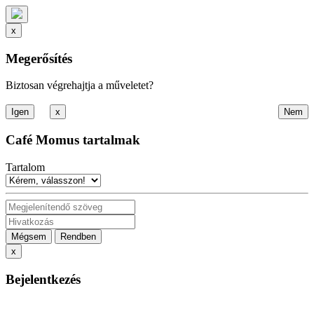
x
Megerősítés
Biztosan végrehajtja a műveletet?
x
Café Momus tartalmak
Tartalom
Mégsem
Rendben
x
Bejelentkezés