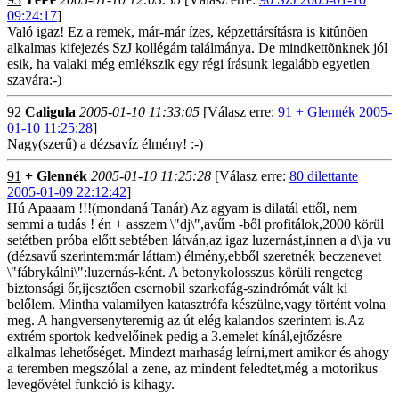
09:24:17
]
Való igaz! Ez a remek, már-már ízes, képzettársításra is kitûnõen
alkalmas kifejezés SzJ kollégám találmánya. De mindkettõnknek jól
esik, ha valaki még emlékszik egy régi írásunk legalább egyetlen
szavára:-)
92
Caligula
2005-01-10 11:33:05
[Válasz erre:
91 + Glennék 2005-
01-10 11:25:28
]
Nagy(szerű) a dézsavíz élmény! :-)
91
+ Glennék
2005-01-10 11:25:28
[Válasz erre:
80 dilettante
2005-01-09 22:12:42
]
Hú Apaaam !!!(mondaná Tanár) Az agyam is dilatál ettől, nem
semmi a tudás ! én + asszem \"dj\",avűm -ből profitálok,2000 körül
setétben próba előtt sebtében látván,az igaz luzernást,innen a d\'ja vu
(dézsavű szerintem:már láttam) élmény,ebből szeretnék beczenevet
\"fábrykálni\":luzernás-ként. A betonykolosszus körüli rengeteg
biztonsági őr,ijesztően csernobil szarkofág-szindrómát vált ki
belőlem. Mintha valamilyen katasztrófa készülne,vagy történt volna
meg. A hangversenyteremig az út elég kalandos szerintem is.Az
extrém sportok kedvelőinek pedig a 3.emelet kínál,ejtőzésre
alkalmas lehetőséget. Mindezt marhaság leírni,mert amikor és ahogy
a teremben megszólal a zene, az mindent feledtet,még a motorikus
levegővétel funkció is kihagy.