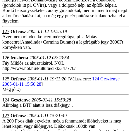
(gondolok itt pl. OVira), vagy a dolgozó nép, az építők képeit.
Bordó bársonyszékeket, arany girlandokat, mert mi menti meg majd
a kontár előadásokat, ha még egy pucér puttóra se kalandozhat el a
figyelem.
127
Orfeusz
2005-01-12 19:55:19
Azért nem minden koncert méregdrága, pl. a Matáv
koncertre(Amadinda+Carmina Burana) a legdrágább jegy 3000Ft
környékén van.
126
frushena
2005-01-12 05:23:54
Fáy Miklós az akusztikáról. NOL.
http://www.nol.hu/kultura/cikk/347776/
125
Orfeusz
2005-01-11 19:11:20
[Válasz erre:
124 Gesztenye
2005-01-11 15:50:28
]
Még jó..:)
124
Gesztenye
2005-01-11 15:50:28
Állítólag a BTF alatt is lesz diákjegy...
123
Orfeusz
2005-01-11 15:21:49
A 200 Ft-os diákjegyekért, még a fennmaradt ülőhelyeket is meg
lehet kapni vagy állójegyet. Diákoknak 100db van