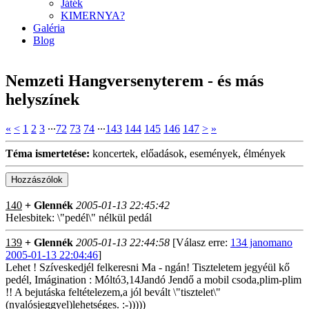
Játék
KIMERNYA?
Galéria
Blog
Nemzeti Hangversenyterem - és más
helyszínek
«
<
1
2
3
∙∙∙
72
73
74
∙∙∙
143
144
145
146
147
>
»
Téma ismertetése:
koncertek, előadások, események, élmények
140
+ Glennék
2005-01-13 22:45:42
Helesbitek: \"pedél\" nélkül pedál
139
+ Glennék
2005-01-13 22:44:58
[Válasz erre:
134 janomano
2005-01-13 22:04:46
]
Lehet ! Szíveskedjél felkeresni Ma - ngán! Tiszteletem jegyéül kő
pedél, Imágination : Móltó3,14Jandó Jendő a mobil csoda,plim-plim
!! A bejutáska feltételezem,a jól bevált \"tisztelet\"
(nyalósjeggyel)lehetséges. :-)))))