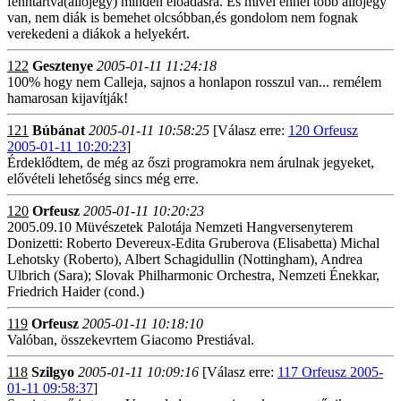
fenntartva(állójegy) minden előadásra. És mivel ennél több állójegy
van, nem diák is bemehet olcsóbban,és gondolom nem fognak
verekedeni a diákok a helyekért.
122
Gesztenye
2005-01-11 11:24:18
100% hogy nem Calleja, sajnos a honlapon rosszul van... remélem
hamarosan kijavítják!
121
Búbánat
2005-01-11 10:58:25
[Válasz erre:
120 Orfeusz
2005-01-11 10:20:23
]
Érdeklődtem, de még az őszi programokra nem árulnak jegyeket,
elővételi lehetőség sincs még erre.
120
Orfeusz
2005-01-11 10:20:23
2005.09.10 Müvészetek Palotája Nemzeti Hangversenyterem
Donizetti: Roberto Devereux-Edita Gruberova (Elisabetta) Michal
Lehotsky (Roberto), Albert Schagidullin (Nottingham), Andrea
Ulbrich (Sara); Slovak Philharmonic Orchestra, Nemzeti Énekkar,
Friedrich Haider (cond.)
119
Orfeusz
2005-01-11 10:18:10
Valóban, összekevrtem Giacomo Prestiával.
118
Szilgyo
2005-01-11 10:09:16
[Válasz erre:
117 Orfeusz 2005-
01-11 09:58:37
]