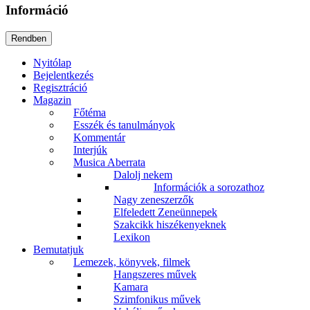
Információ
Nyitólap
Bejelentkezés
Regisztráció
Magazin
Főtéma
Esszék és tanulmányok
Kommentár
Interjúk
Musica Aberrata
Dalolj nekem
Információk a sorozathoz
Nagy zeneszerzők
Elfeledett Zeneünnepek
Szakcikk hiszékenyeknek
Lexikon
Bemutatjuk
Lemezek, könyvek, filmek
Hangszeres művek
Kamara
Szimfonikus művek