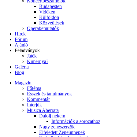
Koncertbeszámolók
Budapesten
Vidéken
Külföldön
Közvetítések
Operabemutatók
Hírek
Fórum
Ajánló
Feladványok
Játék
Kimernya?
Galéria
Blog
Magazin
Főtéma
Esszék és tanulmányok
Kommentár
Interjúk
Musica Aberrata
Dalolj nekem
Információk a sorozathoz
Nagy zeneszerzők
Elfeledett Zeneünnepek