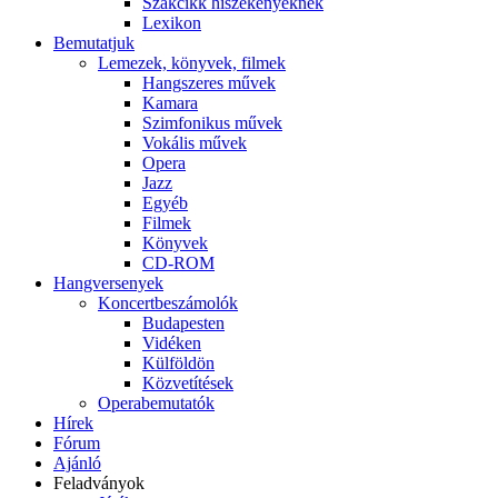
Szakcikk hiszékenyeknek
Lexikon
Bemutatjuk
Lemezek, könyvek, filmek
Hangszeres művek
Kamara
Szimfonikus művek
Vokális művek
Opera
Jazz
Egyéb
Filmek
Könyvek
CD-ROM
Hangversenyek
Koncertbeszámolók
Budapesten
Vidéken
Külföldön
Közvetítések
Operabemutatók
Hírek
Fórum
Ajánló
Feladványok