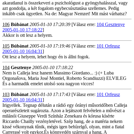
akaratlanul is összekeveri a pszichológust a gyöngyhalásszal, vagy
azt gondolja, a két fogalom egybecsúsztatása szellemes. Pedig
inkább csak ügyetlen. Na de: Magyar Nemzet! Mit mást várhatsz?
106
Búbánat
2005-01-10 17:20:39
[Válasz erre:
104 Gesztenye
2005-01-10 17:18:22
]
Akkor is ott lesz a helyem.
105
Búbánat
2005-01-10 17:19:46
[Válasz erre:
101 Orfeusz
2005-01-10 16:04:31
]
Ott lesz a helyem, lehet hogy én is állni fogok.
104
Gesztenye
2005-01-10 17:18:22
Nem is Calleja lesz hanem Massimo Giordano... :) (+ Luba
Orgonašova, Maria José Montiel, Roberto Scandiuzzi) ELVILEG
És a harmadik emelet utolsó sora nagyon vicces!
103
Búbánat
2005-01-10 17:17:43
[Válasz erre:
101 Orfeusz
2005-01-10 16:04:31
]
Irigyellek. Tegnap délután a rádió egy órányi műsoridőben Calleja
operarészleteit sugározta. Azon a lejátszott felvételen a művészt a
milánói Giuseppe Verdi Színház Zenekara és kórusa kísérte
Riccardo Chailly vezényletével. Szép hang, de a matéria nekem
kissé vékonynak tűnik, mégis igen behízelgő, olyan, mint a fiatal
Carrerasé volt egykor.És könnyedén szárnyal a hang. A