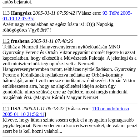
autós bejáratot.
113
Hangyász
2005-01-11 07:59:42
[Válasz erre:
93 TéPé 2005-
01-10 12:03:35
]
Azért nagy vonalakban az egész írásra is! :O))) Napokig
röhögőgörcs \"gyötört\"!
112
frushena
2005-01-11 07:48:26
Teltház a Nemzeti Hangversenyterem nyitóelőadásán MNO
Gyurcsány Ferenc és Orbán Viktor egyaránt örömét fejezte ki azzal
kapcsolatban, hogy elkészült a Művészetek Palotája. A jelenlegi és a
volt miniszterelnök tegnap részt vett a Nemzeti
Hangveresenyteremben tartott, teltházas nyitóelőadáson. Gyurcsány
Ferenc a Krónikának nyilatkozva méltatta az Orbán-kormány
bátorságát, amiért volt mersze elindítani az építkezést. Orbán Viktor
emlékeztetett arra, hogy az alapkőletétel idején sokan úgy
gondolták, nincs szükség erre az épületre, most mégis mindenki
magáénak érzi. (Magyar Rádió) Magyar Nemzet
111
USA
2005-01-11 06:13:42
[Válasz erre:
110 orlandofurioso
2005-01-10 21:56:41
]
Kiveve, hogy itthon szinte sosem erjuk el a nyugaton legmagasabb
jegykategoriat. Nem vedenem a koncertszervezoket, de valami penzt
azert be is kell hozni valahol...