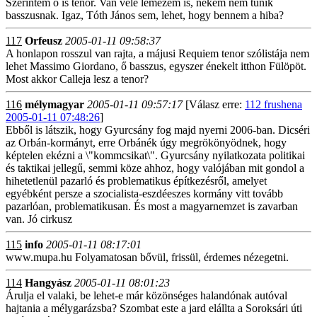
Szerintem ő is tenor. Van vele lemezem is, nekem nem tűnik
basszusnak. Igaz, Tóth János sem, lehet, hogy bennem a hiba?
117
Orfeusz
2005-01-11 09:58:37
A honlapon rosszul van rajta, a májusi Requiem tenor szólistája nem
lehet Massimo Giordano, ő basszus, egyszer énekelt itthon Fülöpöt.
Most akkor Calleja lesz a tenor?
116
mélymagyar
2005-01-11 09:57:17
[Válasz erre:
112 frushena
2005-01-11 07:48:26
]
Ebből is látszik, hogy Gyurcsány fog majd nyerni 2006-ban. Dicséri
az Orbán-kormányt, erre Orbánék úgy megrökönyödnek, hogy
képtelen ekézni a \"kommcsikat\". Gyurcsány nyilatkozata politikai
és taktikai jellegű, semmi köze ahhoz, hogy valójában mit gondol a
hihetetlenül pazarló és problematikus építkezésről, amelyet
egyébként persze a szocialista-eszdéeszes kormány vitt tovább
pazarlóan, problematikusan. És most a magyarnemzet is zavarban
van. Jó cirkusz
115
info
2005-01-11 08:17:01
www.mupa.hu Folyamatosan bővül, frissül, érdemes nézegetni.
114
Hangyász
2005-01-11 08:01:23
Árulja el valaki, be lehet-e már közönséges halandónak autóval
hajtania a mélygarázsba? Szombat este a jard elállta a Soroksári úti