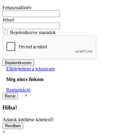
Fehasználónév
Jelszó
Bejelentkezve maradok
Elfelejtettem a jelszavam
Még nincs fiókom
Regisztráció
×
Hiba!
Adatok kitöltése kötelező!
×