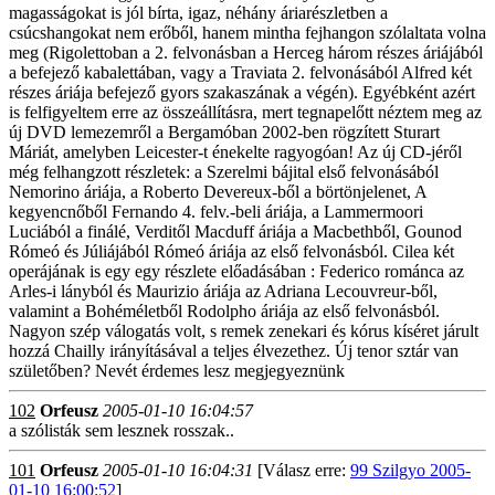
magasságokat is jól bírta, igaz, néhány áriarészletben a
csúcshangokat nem erőből, hanem mintha fejhangon szólaltata volna
meg (Rigolettoban a 2. felvonásban a Herceg három részes áriájából
a befejező kabalettában, vagy a Traviata 2. felvonásából Alfred két
részes áriája befejező gyors szakaszának a végén). Egyébként azért
is felfigyeltem erre az összeállításra, mert tegnapelőtt néztem meg az
új DVD lemezemről a Bergamóban 2002-ben rögzített Sturart
Máriát, amelyben Leicester-t énekelte ragyogóan! Az új CD-jéről
még felhangzott részletek: a Szerelmi bájital első felvonásából
Nemorino áriája, a Roberto Devereux-ből a börtönjelenet, A
kegyencnőből Fernando 4. felv.-beli áriája, a Lammermoori
Luciából a finálé, Verditől Macduff áriája a Macbethből, Gounod
Rómeó és Júliájából Rómeó áriája az első felvonásból. Cilea két
operájának is egy egy részlete előadásában : Federico románca az
Arles-i lányból és Maurizio áriája az Adriana Lecouvreur-ből,
valamint a Bohéméletből Rodolpho áriája az első felvonásból.
Nagyon szép válogatás volt, s remek zenekari és kórus kíséret járult
hozzá Chailly irányításával a teljes élvezethez. Új tenor sztár van
születőben? Nevét érdemes lesz megjegyeznünk
102
Orfeusz
2005-01-10 16:04:57
a szólisták sem lesznek rosszak..
101
Orfeusz
2005-01-10 16:04:31
[Válasz erre:
99 Szilgyo 2005-
01-10 16:00:52
]