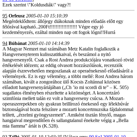
Ezek szerint \"Koldusdiák\" vagy?!
95
Orfeusz
2005-01-10 15:10:39
Megérdeklődtem: állójegy diákoknak minden előadás előtt egy
félórával kapható..200Ft!!!!!!!!!!!!!!!!!! Végre egy jó
kezdeményezés, ezáltal minden nap ott fogok lógni!!Hurrá
94
Búbánat
2005-01-10 14:14:39
A Magyar Nemzet mai számában Metz Katalin foglalkozik a
Hangversenyterem kulisszatitkaival, és beszámol a nyitó
hangversenyről. Csak a Rost Andrea produkciójára vonatkozó rövid
értékelését idézem; az eddig olvasott hozzászólások, recenziók
alapján észrevehetően megoszlanak az operaénekesnő előadásáról a
vélemények. Ez is egy vélemény, a többi mellé: Rost Andrea három
számában, kivált a zongorához ülő Kocsis Zoltánnal közösen
előadott hangversenyáriájában („Ch ’io mi scordi di te” – K. 505)
sugallatos élményben részeltette a közönséget. A koncertzáró
szimfónia mellett talán ez volt a hangverseny csúcsa. A Mozart-
operaszerepekben oly gyakran brillírozó énekesnő egy lélekbúvár
biztonságával hozta felszínre a mozarti koncertmuzsika fájdalommal
telített, „érzelmi gyöngyszemeit”. Amiként tisztán fénylő, magas
hangjaival megrendítően és sallangtalanul énekelte végig a „Bella
mia fiamma” áriát is (K.528).
93
TéPé
2005-01-10 12:03:35
[Válasz erre:
90 SzJ 2005-01-10