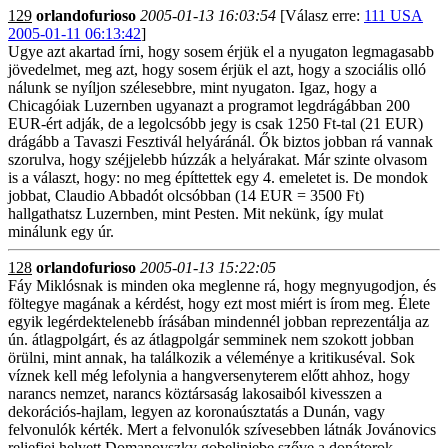
129
orlandofurioso
2005-01-13 16:03:54
[Válasz erre:
111 USA
2005-01-11 06:13:42
]
Ugye azt akartad írni, hogy sosem érjük el a nyugaton legmagasabb
jövedelmet, meg azt, hogy sosem érjük el azt, hogy a szociális olló
nálunk se nyíljon szélesebbre, mint nyugaton. Igaz, hogy a
Chicagóiak Luzernben ugyanazt a programot legdrágábban 200
EUR-ért adják, de a legolcsóbb jegy is csak 1250 Ft-tal (21 EUR)
drágább a Tavaszi Fesztivál helyáránál. Ők biztos jobban rá vannak
szorulva, hogy széjjelebb húzzák a helyárakat. Már szinte olvasom
is a választ, hogy: no meg építtettek egy 4. emeletet is. De mondok
jobbat, Claudio Abbadót olcsóbban (14 EUR = 3500 Ft)
hallgathatsz Luzernben, mint Pesten. Mit nekünk, így mulat
minálunk egy úr.
128
orlandofurioso
2005-01-13 15:22:05
Fáy Miklósnak is minden oka meglenne rá, hogy megnyugodjon, és
föltegye magának a kérdést, hogy ezt most miért is írom meg. Élete
egyik legérdektelenebb írásában mindennél jobban reprezentálja az
ún. átlagpolgárt, és az átlagpolgár semminek nem szokott jobban
örülni, mint annak, ha találkozik a véleménye a kritikuséval. Sok
víznek kell még lefolynia a hangversenyterem előtt ahhoz, hogy
narancs nemzet, narancs köztársaság lakosaiból kivesszen a
dekorációs-hajlam, legyen az koronaúsztatás a Dunán, vagy
felvonulók kérték. Mert a felvonulók szívesebben látnák Jovánovics
reliefjei helyett Domanovszky gobelinjebe szőve a donátorok