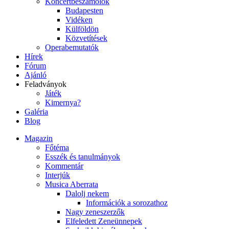
Koncertbeszámolók
Budapesten
Vidéken
Külföldön
Közvetítések
Operabemutatók
Hírek
Fórum
Ajánló
Feladványok
Játék
Kimernya?
Galéria
Blog
Magazin
Főtéma
Esszék és tanulmányok
Kommentár
Interjúk
Musica Aberrata
Dalolj nekem
Információk a sorozathoz
Nagy zeneszerzők
Elfeledett Zeneünnepek