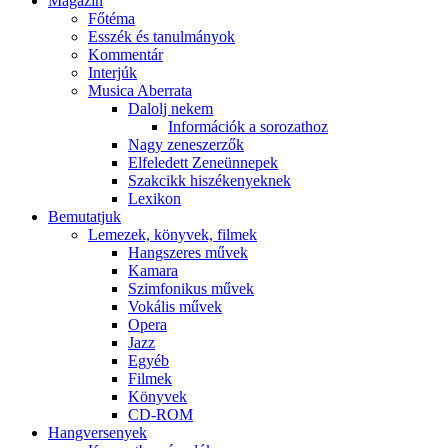
Magazin
Főtéma
Esszék és tanulmányok
Kommentár
Interjúk
Musica Aberrata
Dalolj nekem
Információk a sorozathoz
Nagy zeneszerzők
Elfeledett Zeneünnepek
Szakcikk hiszékenyeknek
Lexikon
Bemutatjuk
Lemezek, könyvek, filmek
Hangszeres művek
Kamara
Szimfonikus művek
Vokális művek
Opera
Jazz
Egyéb
Filmek
Könyvek
CD-ROM
Hangversenyek