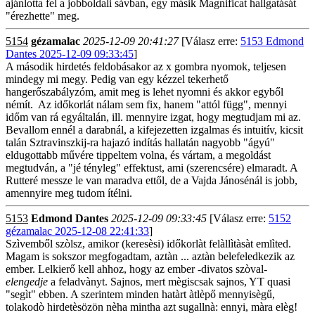
ajánlotta fel a jobboldali sávban, egy másik Magnificat hallgatását
"érezhette" meg.
5154
gézamalac
2025-12-09 20:41:27
[Válasz erre:
5153 Edmond
Dantes 2025-12-09 09:33:45
]
A második hirdetés feldobásakor az x gombra nyomok, teljesen
mindegy mi megy. Pedig van egy kézzel tekerhető
hangerőszabályzóm, amit meg is lehet nyomni és akkor egyből
némít. Az időkorlát nálam sem fix, hanem "attól függ", mennyi
időm van rá egyáltalán, ill. mennyire izgat, hogy megtudjam mi az.
Bevallom ennél a darabnál, a kifejezetten izgalmas és intuitív, kicsit
talán Sztravinszkij-ra hajazó indítás hallatán nagyobb "ágyú"
eldugottabb művére tippeltem volna, és vártam, a megoldást
megtudván, a "jé tényleg" effektust, ami (szerencsére) elmaradt. A
Rutteré messze le van maradva ettől, de a Vajda Jánosénál is jobb,
amennyire meg tudom ítélni.
5153
Edmond Dantes
2025-12-09 09:33:45
[Válasz erre:
5152
gézamalac 2025-12-08 22:41:33
]
Szìvemből szòlsz, amikor (keresèsi) időkorlàt felàllìtàsàt emlìted.
Magam is sokszor megfogadtam, aztàn ... aztàn belefeledkezik az
ember. Lelkierő kell ahhoz, hogy az ember -divatos szòval-
elengedje
a feladvànyt. Sajnos, mert mègiscsak sajnos, YT quasi
"segìt" ebben. A szerintem minden hatàrt àtlèpő mennyisègű,
tolakodò hirdetèsözön nèha mintha azt sugallnà: ennyi, màra elèg!