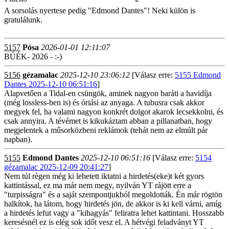
A sorsolás nyertese pedig "Edmond Dantes"! Neki külön is
gratulálunk.
5157
Pósa
2026-01-01 12:11:07
BÚÉK- 2026 - :-)
5156
gézamalac
2025-12-10 23:06:12
[Válasz erre:
5155 Edmond
Dantes 2025-12-10 06:51:16
]
Alapvetően a Tidal-en csüngök, aminek nagyon baráti a havidíja
(még lossless-ben is) és óriási az anyaga. A tubusra csak akkor
megyek fel, ha valami nagyon konkrét dolgot akarok lecsekkolni, és
csak annyira. A tévémet is kikukáztam abban a pillanatban, hogy
megjelentek a műsorközbeni reklámok (tehát nem az elmúlt pár
napban).
5155
Edmond Dantes
2025-12-10 06:51:16
[Válasz erre:
5154
gézamalac 2025-12-09 20:41:27
]
Nem túl règen még ki lehetett iktatni a hirdetés(eke)t két gyors
kattintással, ez ma már nem megy, nyilván YT rájött erre a
"turpisságra" és a saját szempontjukból megoldották. Én már rögtön
halkítok, ha látom, hogy hirdetés jön, de akkor is ki kell várni, amíg
a hirdetés lefut vagy a "kihagyás" feliratra lehet kattintani. Hosszabb
keresésnél ez is elég sok időt vesz el. A hétvégi feladványt YT