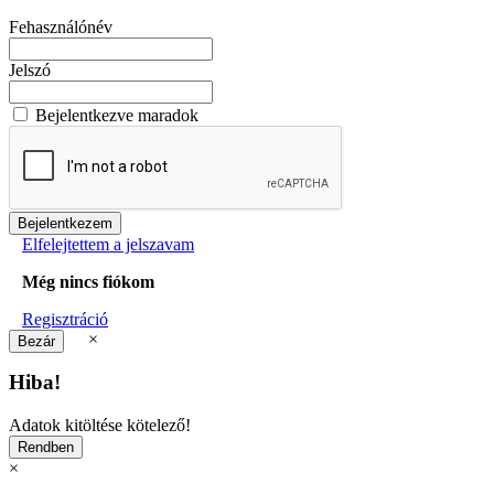
Fehasználónév
Jelszó
Bejelentkezve maradok
Elfelejtettem a jelszavam
Még nincs fiókom
Regisztráció
×
Hiba!
Adatok kitöltése kötelező!
×