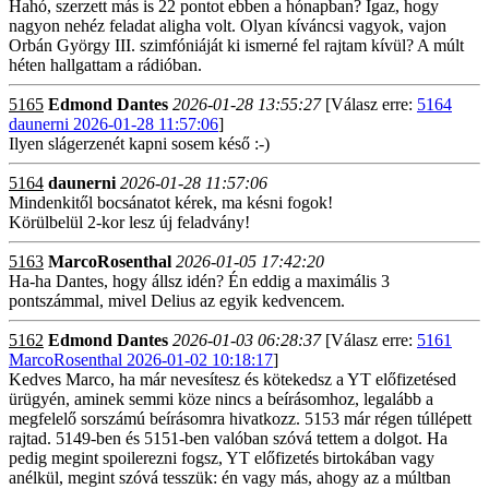
Hahó, szerzett más is 22 pontot ebben a hónapban? Igaz, hogy
nagyon nehéz feladat aligha volt. Olyan kíváncsi vagyok, vajon
Orbán György III. szimfóniáját ki ismerné fel rajtam kívül? A múlt
héten hallgattam a rádióban.
5165
Edmond Dantes
2026-01-28 13:55:27
[Válasz erre:
5164
daunerni 2026-01-28 11:57:06
]
Ilyen slágerzenét kapni sosem késő :-)
5164
daunerni
2026-01-28 11:57:06
Mindenkitől bocsánatot kérek, ma késni fogok!
Körülbelül 2-kor lesz új feladvány!
5163
MarcoRosenthal
2026-01-05 17:42:20
Ha-ha Dantes, hogy állsz idén? Én eddig a maximális 3
pontszámmal, mivel Delius az egyik kedvencem.
5162
Edmond Dantes
2026-01-03 06:28:37
[Válasz erre:
5161
MarcoRosenthal 2026-01-02 10:18:17
]
Kedves Marco, ha már nevesítesz és kötekedsz a YT előfizetésed
ürügyén, aminek semmi köze nincs a beírásomhoz, legalább a
megfelelő sorszámú beírásomra hivatkozz. 5153 már régen túllépett
rajtad. 5149-ben és 5151-ben valóban szóvá tettem a dolgot. Ha
pedig megint spoilerezni fogsz, YT előfizetés birtokában vagy
anélkül, megint szóvá tesszük: én vagy más, ahogy az a múltban