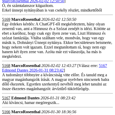
MarcoRosenthal 2026-02-02 12:50:50
]
Ó, én számtalanszor kiigazítom.
Erkel ünnepi nyitányában is van csekély részlet, mindkettőből
5169
MarcoRosenthal
2026-02-02 12:50:50
Egy érdekes kérdés: A ChatGPT-től megkérdeztem, hány olyan
zenemű van, ami a Himnusz és a Szózat zenéjét is idézi. Kötötte az
ebet a karóhoz, hogy csak egy ilyen zene van, Liszt Himnusz és
szózat fantáziája. Vitába szálltam vele, mondván, hogy van egy
másik is, Dohnányi Ünnepi nyitánya. Ekkor becsületesen beismerte,
hogy nekem volt igazam. Ezzel megtanítottam rá, hogy nem egy
hanem két ilyen zene van. Azóta már ezt válaszolja, ha más is
megkérdezi.
5168
MarcoRosenthal
2026-02-02 12:43:27
[Válasz erre:
5167
Edmond Dantes 2026-01-31 08:23:42
]
A tudományt többnyire a kíváncsiság vitte előre. És tanuld meg a
magyar magánhangzók írását. A magyar nyelvben nincsenek balra
dőlő ékezetek. Egyetlen szerkentyű nevéből meg lehet tanulni az
össze ékezetes magánhangzót: árvíztűrő tükörfúrógép.
5167
Edmond Dantes
2026-01-31 08:23:42
Aki kìvàncsi, hamar megöregszik...
5166
MarcoRosenthal
2026-01-30 18:36:56