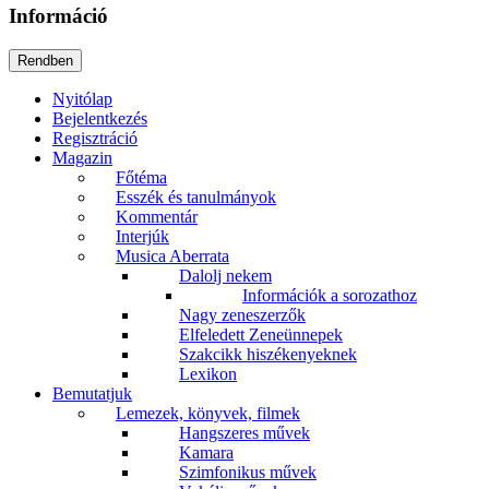
Információ
Nyitólap
Bejelentkezés
Regisztráció
Magazin
Főtéma
Esszék és tanulmányok
Kommentár
Interjúk
Musica Aberrata
Dalolj nekem
Információk a sorozathoz
Nagy zeneszerzők
Elfeledett Zeneünnepek
Szakcikk hiszékenyeknek
Lexikon
Bemutatjuk
Lemezek, könyvek, filmek
Hangszeres művek
Kamara
Szimfonikus művek