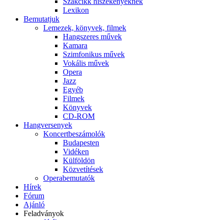
Szakcikk hiszékenyeknek
Lexikon
Bemutatjuk
Lemezek, könyvek, filmek
Hangszeres művek
Kamara
Szimfonikus művek
Vokális művek
Opera
Jazz
Egyéb
Filmek
Könyvek
CD-ROM
Hangversenyek
Koncertbeszámolók
Budapesten
Vidéken
Külföldön
Közvetítések
Operabemutatók
Hírek
Fórum
Ajánló
Feladványok