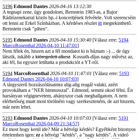
5196
Edmond Dantes
2026-04-16 13:12:30
A tegnapi zene, úgy gondolom, Bernstein 1983-as, a Bajor
Rádiózenekarral közös bp.-i koncertjének felvétele. Volt szerencsém
ott lenni az Erkel Színházban. A kérdéses részlet
itt
megtekinthető.
Bernstein csak "pihen".
5195
Edmond Dantes
2026-04-10 15:30:40
[Válasz erre:
5194
MarcoRosenthal 2026-04-10 11:47:01
]
Nem félek én, hiszen azt a fél mondatot ki is húztam :-) ... de úgy
látszik, inkább a
kiöregedett alkesz
Kossuth-díjas nagy művész az,
aki fél, ha egyszer letiltatta a produkciót a YT-ról.
5194
MarcoRosenthal
2026-04-10 11:47:01
[Válasz erre:
5193
Edmond Dantes 2026-04-10 10:07:03
]
A tárgyszerű hozzászólásaimra alig-alig reagál valaki, azért
provokáltam a "NER himnusszal". Edmond, semmi okod félni. Én
harsányan végignevetem, ahányszor csak meghallgatom. A nem
elérhetőség miatt most törölném vagy szerkeszteném, de azt hiszem,
már nem lehet.
5193
Edmond Dantes
2026-04-10 10:07:03
[Válasz erre:
5191
MarcoRosenthal 2026-04-09 21:34:57
]
Ez most hogy kerül ide? Már a hétvégi kérdés? Egyébként bizonyos
értelemben igen:
ez
a hétvégi "
kérdés
", a "nagy kérdés". A videó