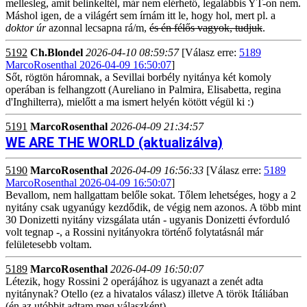
mellesleg, amit belinkeltél, már nem elérhető, legalábbis YT-on nem.
Máshol igen, de a világért sem írnám itt le, hogy hol, mert pl. a
doktor úr
azonnal lecsapna rá/m,
és én félős vagyok, tudjuk
.
5192
Ch.Blondel
2026-04-10 08:59:57
[Válasz erre:
5189
MarcoRosenthal 2026-04-09 16:50:07
]
Sőt, rögtön háromnak, a Sevillai borbély nyitánya két komoly
operában is felhangzott (Aureliano in Palmira, Elisabetta, regina
d'Inghilterra), mielőtt a ma ismert helyén kötött végül ki :)
5191
MarcoRosenthal
2026-04-09 21:34:57
WE ARE THE WORLD (aktualizálva)
5190
MarcoRosenthal
2026-04-09 16:56:33
[Válasz erre:
5189
MarcoRosenthal 2026-04-09 16:50:07
]
Bevallom, nem hallgattam belőle sokat. Tőlem lehetséges, hogy a 2
nyitány csak ugyanúgy kezdődik, de végig nem azonos. A több mint
30 Donizetti nyitány vizsgálata után - ugyanis Donizetti évforduló
volt tegnap -, a Rossini nyitányokra történő folytatásnál már
felületesebb voltam.
5189
MarcoRosenthal
2026-04-09 16:50:07
Létezik, hogy Rossini 2 operájához is ugyanazt a zenét adta
nyitánynak? Otello (ez a hivatalos válasz) illetve A török Itáliában
(én az utóbbit adtam meg válaszként).