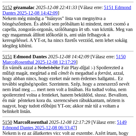
5152
gézamalac
2025-12-08 22:41:33
[Válasz erre:
5151 Edmond
Dantes 2025-12-08 14:42:09
]
Nekem még mindig a "hiányos" lista van megnyitva a
böngészőmben. És abból sem próbáltam ki mindent, mert csomó a
capella, zongorás-orgonás, szólóhangra írt stb. van köztük. Meg van
egy magamnak állított időkorlát is, ami után felhagyok a
keresgéléssel. A YT-ot, ha nincs fizetős verziód, nem lehet sokáig
idegileg kibírni.
5151
Edmond Dantes
2025-12-08 14:42:09
[Válasz erre:
5150
MarcoRosenthal 2025-12-08 12:17:29
]
Én várnék azzal a
Nobel-béke
Fair Play-díjjal :-) Spoilerezted a
műfajt magát, megírtad a mű
címét
és megadtad a
forrást
, azzal,
hogy abban nincs, hogy ezeket már nem érdemes hallgatni.. Ez
további segítség/spoiler. Szerintem. Szép, hogy a zeneszerző nevét
nem írtad meg .... mert nem volt a listában. Ha tudtad volna, nem
spoilerezted volna a fentieket, hanem beküldöd, slussz. Bevallom,
én már pénteken kora du. szerencsésen rábukkantam, néztem is
nagyot, hogy tudott előbújni YT-on; akkor már túl a voltam a
belinkelt listán.
5150
MarcoRosenthal
2025-12-08 12:17:29
[Válasz erre:
5149
Edmond Dantes 2025-12-08 06:33:47
]
Nekem is ez az állatkertes vicc volt az eszembe. Azért írtam, hogy