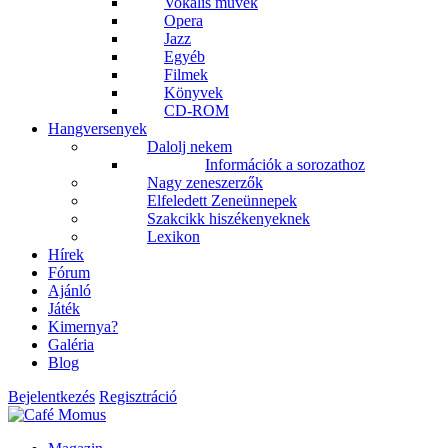
Vokális művek
Opera
Jazz
Egyéb
Filmek
Könyvek
CD-ROM
Hangversenyek
Dalolj nekem
Információk a sorozathoz
Nagy zeneszerzők
Elfeledett Zeneünnepek
Szakcikk hiszékenyeknek
Lexikon
Hírek
Fórum
Ajánló
Játék
Kimernya?
Galéria
Blog
Bejelentkezés
Regisztráció