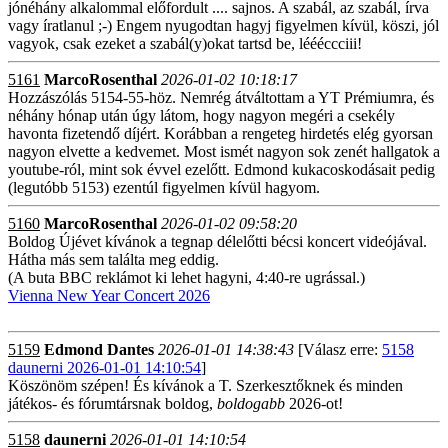
jónéhány alkalommal előfordult .... sajnos. A szabál, az szabál, írva
vagy íratlanul ;-) Engem nyugodtan hagyj figyelmen kívül, köszi, jól
vagyok, csak ezeket a szabál(y)okat tartsd be, léééccciii!
5161
MarcoRosenthal
2026-01-02 10:18:17
Hozzászólás 5154-55-höz. Nemrég átváltottam a YT Prémiumra, és
néhány hónap után úgy látom, hogy nagyon megéri a csekély
havonta fizetendő díjért. Korábban a rengeteg hirdetés elég gyorsan
nagyon elvette a kedvemet. Most ismét nagyon sok zenét hallgatok a
youtube-ról, mint sok évvel ezelőtt. Edmond kukacoskodásait pedig
(legutóbb 5153) ezentúl figyelmen kívül hagyom.
5160
MarcoRosenthal
2026-01-02 09:58:20
Boldog Újévet kívánok a tegnap délelőtti bécsi koncert videójával.
Hátha más sem találta meg eddig.
(A buta BBC reklámot ki lehet hagyni, 4:40-re ugrással.)
Vienna New Year Concert 2026
5159
Edmond Dantes
2026-01-01 14:38:43
[Válasz erre:
5158
daunerni 2026-01-01 14:10:54
]
Köszönöm szépen! És kívánok a T. Szerkesztőknek és minden
játékos- és fórumtársnak boldog,
boldogabb
2026-ot!
5158
daunerni
2026-01-01 14:10:54