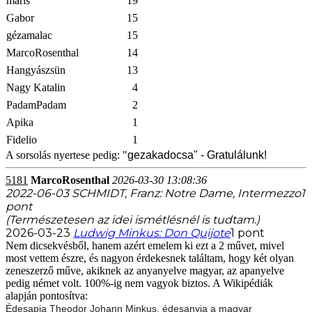
maris
19
Gabor
15
gézamalac
15
MarcoRosenthal
14
Hangyászsün
13
Nagy Katalin
4
PadamPadam
2
Apika
1
Fidelio
1
A sorsolás nyertese pedig: "
gezakadocsa" - Gratulálunk!
5181
MarcoRosenthal
2026-03-30 13:08:36
2022-06-03
SCHMIDT, Franz: Notre Dame, Intermezzo
1
pont
(Természetesen az idei ismétlésnél is tudtam.)
2026-03-23
Ludwig Minkus: Don Quijote
1 pont
Nem dicsekvésből, hanem azért emelem ki ezt a 2 művet, mivel
most vettem észre, és nagyon érdekesnek találtam, hogy két olyan
zeneszerző műve, akiknek az anyanyelve magyar, az apanyelve
pedig német volt. 100%-ig nem vagyok biztos. A Wikipédiák
alapján pontosítva:
Édesapja Theodor Johann Minkus, édesanyja a magyar