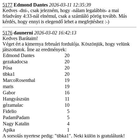
5177
Edmond Dantes
2026-03-11 12:35:39
Kedves -dni-, csak jelezném, hogy -nálam legalábbis- a mai
feladvány 4:33-nál elnémul, csak a számláló pörög tovább. Más
kérdés, hogy ennyi is elegendő lehet a megfejtéshez :-)
5176
daunerni
2026-03-02 16:42:13
Kedves Barátaim!
Véget ért a kimernya februári fordulója. Köszönjük, hogy velünk
játszottatok. Íme az eredmények:
Edmond Dantes
20
gezakadocsa
20
Pósa
20
tibka1
20
MarcoRosenthal
19
maris
19
Gabor
16
Hangyászsün
11
gézamalac
10
Fidelio
5
PadamPadam
5
Nagy Katalin
4
Apika
1
A sorsolás nyertese pedig: "tibka1". Neki külön is gratulálunk!