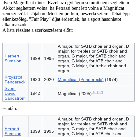
ilyen Magnificat nincs. Ezzel az égvilágon semmit nem segítettem.
Akkor segítettem volna, ha Petrassi bent lett volna a Magnificat
zeneszerzők listájában. Most én pótlom, beszerkesztem. Tehát épp
ellenkezőleg, "Fair Play" díjat érdemlek, ha a sport hasonlatot
alkalmazzuk.
A lista részlete a szerkesztésem előtt:
A major, for SATB choir and organ, D
major, for trebles or SATB choir and
Herbert
organ, G major, for SATB choir and
1899
1995
Sumsion
organ, G Major, for ATB choir and
organ, G Major, for treble choir and
organ
Krzysztof
1930
2020
Magnificat (Penderecki)
(1974)
Penderecki
Sven-
[
16
]
[
17
]
David
1942
Magnificat (2005)
Sandström
és után:
A major, for SATB choir and organ, D
major, for trebles or SATB choir and
Herbert
organ, G major, for SATB choir and
1899
1995
Sumsion
organ, G Major, for ATB choir and