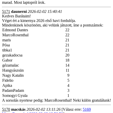
marad. Most laptopról írok.
5171
daunerni
2026-02-02 15:40:41
Kedves Barátaim!
Véget ért a kimernya 2026 első havi fordulója.
Mindenkinek köszönöm, aki velünk játszott, íme a pontszámok:
Edmond Dantes
22
MarcoRosenthal
22
maris
21
Pósa
21
tibka1
21
gezakadocsa
20
Gabor
18
gézamalac
14
Hangyászsün
11
Nagy Katalin
9
Fidelio
5
Apika
4
PadamPadam
3
Somogyi Gyula
1
A sorsolás nyertese pedig: MarcoRosenthal! Neki külön gratulálunk!
5170
macskás
2026-02-02 13:11:26
[Válasz erre:
5169