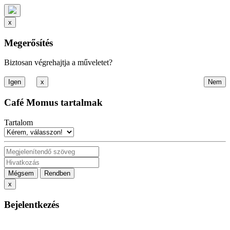
x
Megerősítés
Biztosan végrehajtja a műveletet?
x
Café Momus tartalmak
Tartalom
Mégsem
Rendben
x
Bejelentkezés