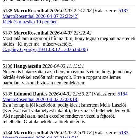
5188
MarcoRosenthal
2026-04-07 22:47:08
[Válasz erre:
5187
MarcoRosenthal 2026-04-07 22:22:42
]
Játék és muzsika 10 percben
5187
MarcoRosenthal
2026-04-07 22:22:42
Most találtam a szomorú hírt az fb-n, hogy tegnap meghalt az eredeti
rádiós "Ki nyer ma" műsorvezetője.
Czigány György (1931.08.12 - 2026.04.06)
5186
Hangyászsün
2026-04-03 11:13:31
Nekem is határozottan az a benyomásom/nézetem, hogy jó néhány
kérdés évekkel ezelőtt már megvolt. Erre a roppant szellemes
paródiára viszont biztosan nem emlékszem.
5185
Edmond Dantes
2026-04-02 22:50:27
[Válasz erre:
5184
MarcoRosenthal 2026-04-02 22:00:18
]
Ez a hónap is jól kezdődött, pedig kicsit ismertem Melis Lászlót
(Kertèsz Ivànt valamelyest inkàbb), de ez az
izé
fellelhetetlen volt.
Aki naprakèszen, netàn excelbe rendezve vezeti a fejtörőt,
fellelhette. Gratula neki/k ..a türelmükèrt is.
5184
MarcoRosenthal
2026-04-02 22:00:18
[Válasz erre:
5183