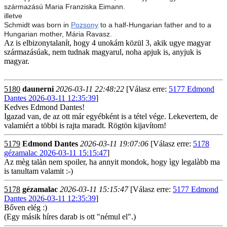
származású Maria Franziska Eimann.
illetve
Schmidt was born in
Pozsony
to a half-Hungarian father and
to a
Hungarian mother, Mária Ravasz.
Az is elbizonytalanít, hogy 4 unokám közül 3, akik ugye magyar
származásúak, nem tudnak magyarul, noha apjuk is, anyjuk is
magyar.
5180
daunerni
2026-03-11 22:48:22
[Válasz erre:
5177 Edmond
Dantes 2026-03-11 12:35:39
]
Kedves Edmond Dantes!
Igazad van, de az ott már egyébként is a tétel vége. Lekevertem, de
valamiért a többi is rajta maradt. Rögtön kijavítom!
5179
Edmond Dantes
2026-03-11 19:07:06
[Válasz erre:
5178
gézamalac 2026-03-11 15:15:47
]
Az mèg talàn nem spoiler, ha annyit mondok, hogy ìgy legalàbb ma
is tanultam valamit :-)
5178
gézamalac
2026-03-11 15:15:47
[Válasz erre:
5177 Edmond
Dantes 2026-03-11 12:35:39
]
Bőven elég :)
(Egy másik híres darab is ott "némul el".)