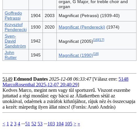
organ, G Major, for treble choir and
organ
Goffredo
1904
2003
Magnificat (Petrassi) (1939-40)
Petrassi
Krzysztof
1930
2020
Magnificat (Penderecki)
(1974)
Penderecki
Sven-
[
16
]
[
17
]
David
1942
Magnificat (2005)
Sandström
John
[
18
]
1945
Magnificat (1990)
Rutter
5149
Edmond Dantes
2025-12-08 06:33:47
[Válasz erre:
5148
MarcoRosenthal 2025-12-07 20:40:29
]
Kedves Marco, megint nem vagy tùl sportszerű. Viszont eszembe
juttattad a règi mondàst: egy bàcsi az Àllatkertben sètàl az
unokàival, odaèrnek a zsiràfok kifutòjàhoz, ràjuk nèz ès összecsapja
a kezèt: màrpedig ilyen àllat nincs! (Forràs: Aratò Andràs)
<
1
2
3
4
∙∙∙
51
52
53
∙∙∙
103
104
105
>
»