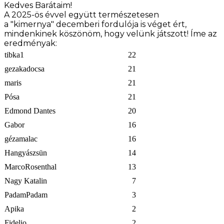
Kedves Barátaim!
A 2025-ös évvel együtt természetesen
a
"kimernya"
decemberi fordulója is véget ért,
mindenkinek köszönöm, hogy velünk játszott! Íme az
eredményak:
tibka1
22
gezakadocsa
21
maris
21
Pósa
21
Edmond Dantes
20
Gabor
16
gézamalac
16
Hangyászsün
14
MarcoRosenthal
13
Nagy Katalin
7
PadamPadam
3
Apika
2
Fidelio
2