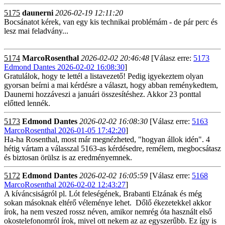
5175
daunerni
2026-02-19 12:11:20
Bocsánatot kérek, van egy kis technikai problémám - de pár perc és
lesz mai feladvány...
5174
MarcoRosenthal
2026-02-02 20:46:48
[Válasz erre:
5173
Edmond Dantes 2026-02-02 16:08:30
]
Gratulálok, hogy te lettél a listavezető! Pedig igyekeztem olyan
gyorsan beírni a mai kérdésre a választ, hogy abban reménykedtem,
Daunerni hozzáveszi a januári összesítéshez. Akkor 23 ponttal
előtted lennék.
5173
Edmond Dantes
2026-02-02 16:08:30
[Válasz erre:
5163
MarcoRosenthal 2026-01-05 17:42:20
]
Ha-ha Rosenthal, most már megnézheted, "hogyan állok idén". 4
hétig vártam a válasszal 5163-as kérdésedre, remélem, megbocsátasz
és biztosan örülsz is az eredményemnek.
5172
Edmond Dantes
2026-02-02 16:05:59
[Válasz erre:
5168
MarcoRosenthal 2026-02-02 12:43:27
]
A kíváncsiságról pl. Lót feleségének, Brabanti Elzának és még
sokan másoknak eltérő véleménye lehet. Dőlő ékezetekkel akkor
írok, ha nem veszed rossz néven, amikor nemrég óta használt első
okostelefonomról írok, mivel ott nekem az az egyszerűbb. Ez így is