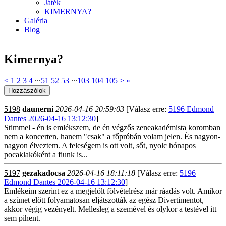
Játék
KIMERNYA?
Galéria
Blog
Kimernya?
<
1
2
3
4
∙∙∙
51
52
53
∙∙∙
103
104
105
>
»
5198
daunerni
2026-04-16 20:59:03
[Válasz erre:
5196 Edmond
Dantes 2026-04-16 13:12:30
]
Stimmel - én is emlékszem, de én végzős zeneakadémista koromban
nem a koncerten, hanem "csak" a főpróbán volam jelen. És nagyon-
nagyon élveztem. A feleségem is ott volt, sőt, nyolc hónapos
pocaklakóként a fiunk is...
5197
gezakadocsa
2026-04-16 18:11:18
[Válasz erre:
5196
Edmond Dantes 2026-04-16 13:12:30
]
Emlékeim szerint ez a megjelölt fölvételrész már ráadás volt. Amikor
a szünet előtt folyamatosan eljátszották az egész Divertimentot,
akkor végig vezényelt. Mellesleg a szemével és olykor a testével itt
sem pihent.