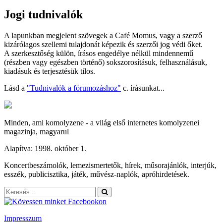
Jogi tudnivalók
A lapunkban megjelent szövegek a Café Momus, vagy a szerző
kizárólagos szellemi tulajdonát képezik és szerzői jog védi őket.
A szerkesztőség külön, írásos engedélye nélkül mindennemű
(részben vagy egészben történő) sokszorosításuk, felhasználásuk,
kiadásuk és terjesztésük tilos.
Lásd a
"Tudnivalók a fórumozáshoz"
c. írásunkat...
Minden, ami komolyzene - a világ első internetes komolyzenei
magazinja, magyarul
Alapítva: 1998. október 1.
Koncertbeszámolók, lemezismertetők, hírek, műsorajánlók, interjúk,
esszék, publicisztika, játék, művész-naplók, apróhirdetések.
Impresszum