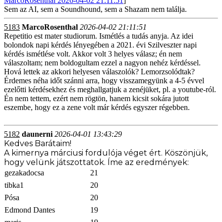
MarcoRosenthal 2026-04-02 21:11:51
]
Sem az AI, sem a Soundhound, sem a Shazam nem találja.
5183
MarcoRosenthal
2026-04-02 21:11:51
Repetitio est mater studiorum. Ismétlés a tudás anyja. Az idei
bolondok napi kérdés lényegében a 2021. évi Szilveszter napi
kérdés ismétlése volt. Akkor volt 3 helyes válasz; én nem
válaszoltam; nem boldogultam ezzel a nagyon nehéz kérdéssel.
Hová lettek az akkori helyesen válaszolók? Lemorzsolódtak?
Érdemes néha időt szánni arra, hogy visszamegyünk a 4-5 évvel
ezelőtti kérdésekhez és meghallgatjuk a zenéjüket, pl. a youtube-ról.
Én nem tettem, ezért nem rögtön, hanem kicsit sokára jutott
eszembe, hogy ez a zene volt már kérdés egyszer régebben.
5182
daunerni
2026-04-01 13:43:29
Kedves Barátaim!
A kimernya márciusi fordulója véget ért. Köszönjük,
hogy velünk játszottatok. Íme az eredmények:
gezakadocsa
21
tibka1
20
Pósa
20
Edmond Dantes
19