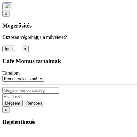
x
Megerősítés
Biztosan végrehajtja a műveletet?
x
Café Momus tartalmak
Tartalom
Mégsem
Rendben
x
Bejelentkezés