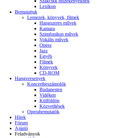
Szakcikk hiszékenyeknek
Lexikon
Bemutatjuk
Lemezek, könyvek, filmek
Hangszeres művek
Kamara
Szimfonikus művek
Vokális művek
Opera
Jazz
Egyéb
Filmek
Könyvek
CD-ROM
Hangversenyek
Koncertbeszámolók
Budapesten
Vidéken
Külföldön
Közvetítések
Operabemutatók
Hírek
Fórum
Ajánló
Feladványok