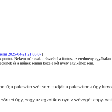
erni 2025-04-21 21:05:07
]
ontot. Nekem már csak a részvétel a fontos, az eredmény egyáltalán n
eckinek és a műnek semmi köze e két nyelv egyikéhez sem.
 betű;
a palesztin szót sem tudják a palesztinok úgy kimo
enőrizni úgy, hogy az egzotikus nyelv szövegét copy-pa