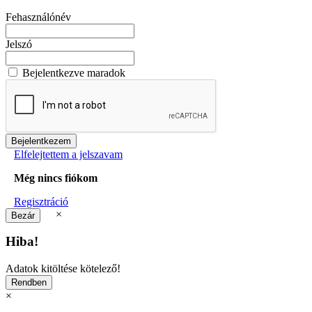
Fehasználónév
Jelszó
Bejelentkezve maradok
Elfelejtettem a jelszavam
Még nincs fiókom
Regisztráció
×
Hiba!
Adatok kitöltése kötelező!
×