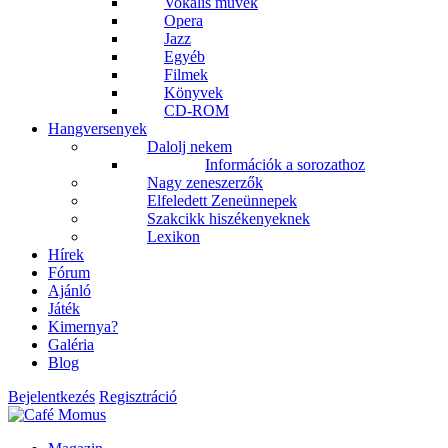
Vokális művek
Opera
Jazz
Egyéb
Filmek
Könyvek
CD-ROM
Hangversenyek
Dalolj nekem
Információk a sorozathoz
Nagy zeneszerzők
Elfeledett Zeneünnepek
Szakcikk hiszékenyeknek
Lexikon
Hírek
Fórum
Ajánló
Játék
Kimernya?
Galéria
Blog
Bejelentkezés
Regisztráció