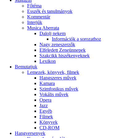
Magazin
Főtéma
Esszék és tanulmányok
Kommentár
Interjúk
Musica Aberrata
Dalolj nekem
Információk a sorozathoz
Nagy zeneszerzők
Elfeledett Zeneünnepek
Szakcikk hiszékenyeknek
Lexikon
Bemutatjuk
Lemezek, könyvek, filmek
Hangszeres művek
Kamara
Szimfonikus művek
Vokális művek
Opera
Jazz
Egyéb
Filmek
Könyvek
CD-ROM
Hangversenyek