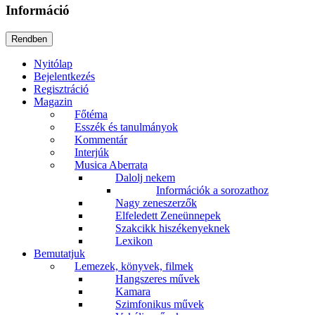
Információ
Nyitólap
Bejelentkezés
Regisztráció
Magazin
Főtéma
Esszék és tanulmányok
Kommentár
Interjúk
Musica Aberrata
Dalolj nekem
Információk a sorozathoz
Nagy zeneszerzők
Elfeledett Zeneünnepek
Szakcikk hiszékenyeknek
Lexikon
Bemutatjuk
Lemezek, könyvek, filmek
Hangszeres művek
Kamara
Szimfonikus művek