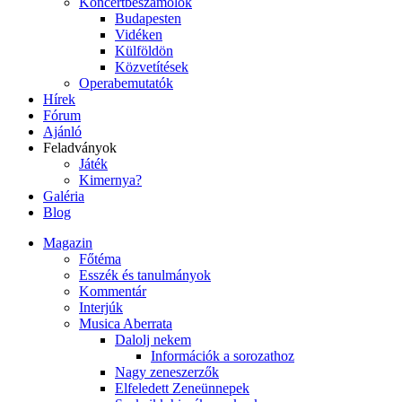
Koncertbeszámolók
Budapesten
Vidéken
Külföldön
Közvetítések
Operabemutatók
Hírek
Fórum
Ajánló
Feladványok
Játék
Kimernya?
Galéria
Blog
Magazin
Főtéma
Esszék és tanulmányok
Kommentár
Interjúk
Musica Aberrata
Dalolj nekem
Információk a sorozathoz
Nagy zeneszerzők
Elfeledett Zeneünnepek