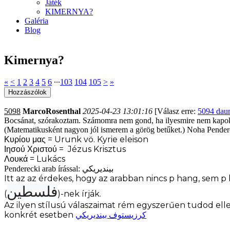
Játék
KIMERNYA?
Galéria
Blog
Kimernya?
«
<
1
2
3
4
5
6
∙∙∙
103
104
105
>
»
5098
MarcoRosenthal
2025-04-23 13:01:16
[Válasz erre:
5094 daun
Bocsánat, szórakoztam. Számomra nem gond, ha ilyesmire nem kapok p
(Matematikusként nagyon jól ismerem a görög betűket.) Noha Pender
Κυρίου μας = Urunk vö. Kyrie eleison
Ιησού Χριστού = Jézus Krisztus
Λουκά = Lukács
بينديريكي
Penderecki arab írással:
Itt az az érdekes, hogy az arabban nincs p hang, sem p
فلسطين
(
)-nek írják.
Az ilyen stílusú válaszaimat rém egyszerűen tudod ell
konkrét esetben
كرزيستوف بينديريكي