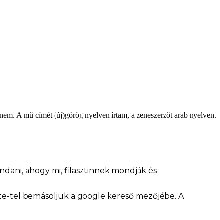
em. A mű címét (új)görög nyelven írtam, a zeneszerzőt arab nyelven.
ndani, ahogy mi, filasztinnek mondják és
ste-tel bemásoljuk a google kereső mezőjébe. A