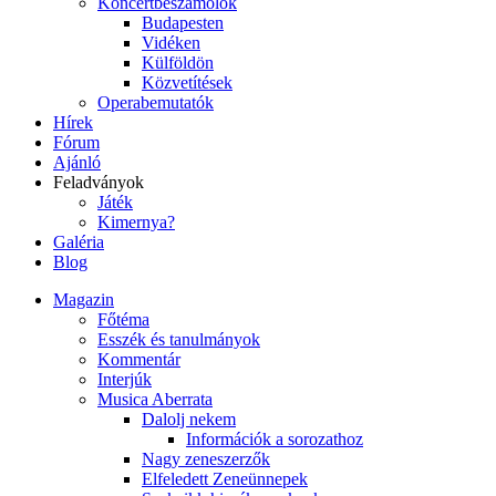
Koncertbeszámolók
Budapesten
Vidéken
Külföldön
Közvetítések
Operabemutatók
Hírek
Fórum
Ajánló
Feladványok
Játék
Kimernya?
Galéria
Blog
Magazin
Főtéma
Esszék és tanulmányok
Kommentár
Interjúk
Musica Aberrata
Dalolj nekem
Információk a sorozathoz
Nagy zeneszerzők
Elfeledett Zeneünnepek