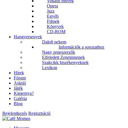
Vokális művek
Opera
Jazz
Egyéb
Filmek
Könyvek
CD-ROM
Hangversenyek
Dalolj nekem
Információk a sorozathoz
Nagy zeneszerzők
Elfeledett Zeneünnepek
Szakcikk hiszékenyeknek
Lexikon
Hírek
Fórum
Ajánló
Játék
Kimernya?
Galéria
Blog
Bejelentkezés
Regisztráció