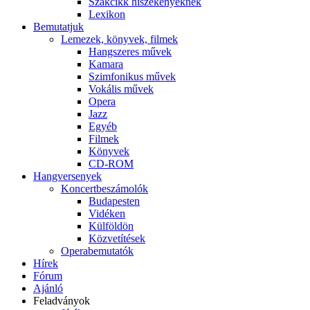
Szakcikk hiszékenyeknek
Lexikon
Bemutatjuk
Lemezek, könyvek, filmek
Hangszeres művek
Kamara
Szimfonikus művek
Vokális művek
Opera
Jazz
Egyéb
Filmek
Könyvek
CD-ROM
Hangversenyek
Koncertbeszámolók
Budapesten
Vidéken
Külföldön
Közvetítések
Operabemutatók
Hírek
Fórum
Ajánló
Feladványok