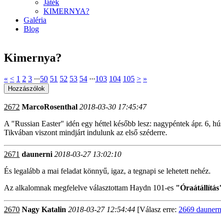
Játék
KIMERNYA?
Galéria
Blog
Kimernya?
«
<
1
2
3
∙∙∙
50
51
52
53
54
∙∙∙
103
104
105
>
»
2672
MarcoRosenthal
2018-03-30 17:45:47
A "Russian Easter" idén egy héttel később lesz: nagypéntek ápr. 6, hú
Tikvában viszont mindjárt indulunk az első széderre.
2671
daunerni
2018-03-27 13:02:10
És legalább a mai feladat könnyű, igaz, a tegnapi se lehetett nehéz.
Az alkalomnak megfelelve választottam Haydn 101-es
"Óraátállítás
2670
Nagy Katalin
2018-03-27 12:54:44
[Válasz erre:
2669 daunern