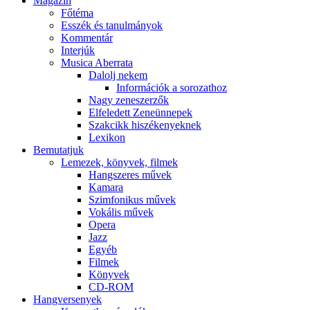
Magazin
Főtéma
Esszék és tanulmányok
Kommentár
Interjúk
Musica Aberrata
Dalolj nekem
Információk a sorozathoz
Nagy zeneszerzők
Elfeledett Zeneünnepek
Szakcikk hiszékenyeknek
Lexikon
Bemutatjuk
Lemezek, könyvek, filmek
Hangszeres művek
Kamara
Szimfonikus művek
Vokális művek
Opera
Jazz
Egyéb
Filmek
Könyvek
CD-ROM
Hangversenyek