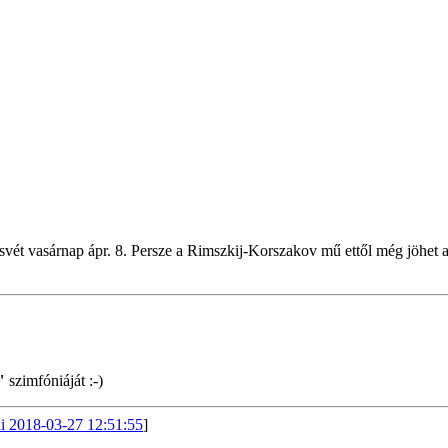
svét vasárnap ápr. 8. Persze a Rimszkij-Korszakov mű ettől még jöhet a
"
szimfóniáját :-)
i 2018-03-27 12:51:55
]