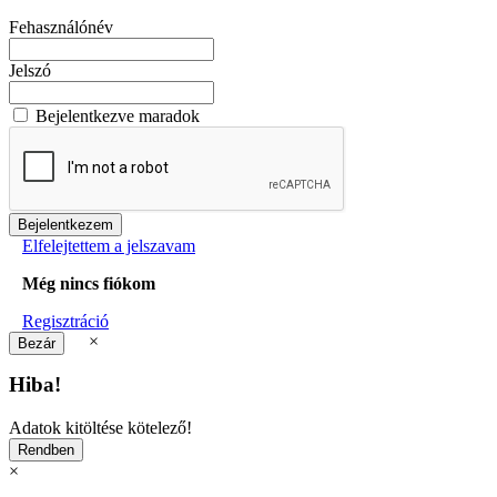
Fehasználónév
Jelszó
Bejelentkezve maradok
Elfelejtettem a jelszavam
Még nincs fiókom
Regisztráció
×
Hiba!
Adatok kitöltése kötelező!
×