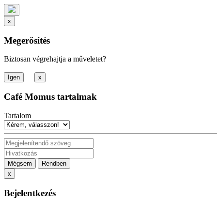
x
Megerősítés
Biztosan végrehajtja a műveletet?
x
Café Momus tartalmak
Tartalom
Mégsem
Rendben
x
Bejelentkezés