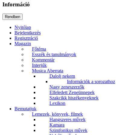
Információ
Nyitólap
Bejelentkezés
Regisztráció
Magazin
Főtéma
Esszék és tanulmányok
Kommentár
Interjúk
Musica Aberrata
Dalolj nekem
Információk a sorozathoz
Nagy zeneszerzők
Elfeledett Zeneünnepek
Szakcikk hiszékenyeknek
Lexikon
Bemutatjuk
Lemezek, könyvek, filmek
Hangszeres művek
Kamara
Szimfonikus művek