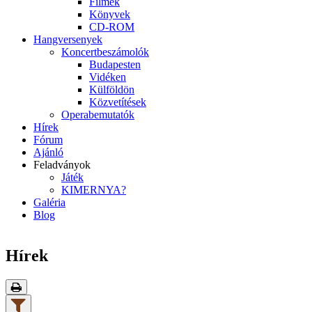
Filmek
Könyvek
CD-ROM
Hangversenyek
Koncertbeszámolók
Budapesten
Vidéken
Külföldön
Közvetítések
Operabemutatók
Hírek
Fórum
Ajánló
Feladványok
Játék
KIMERNYA?
Galéria
Blog
Hírek
