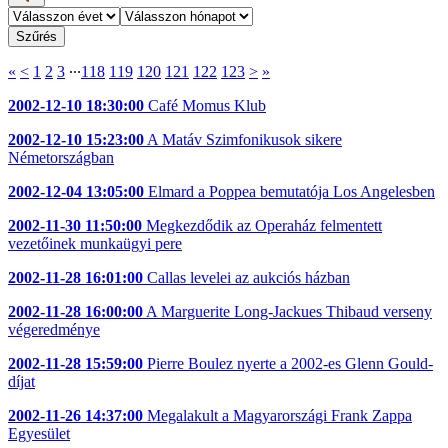
«
<
1
2
3
∙∙∙
118
119
120
121
122
123
>
»
2002-12-10 18:30:00
Café Momus Klub
2002-12-10 15:23:00
A Matáv Szimfonikusok sikere
Németországban
2002-12-04 13:05:00
Elmard a Poppea bemutatója Los Angelesben
2002-11-30 11:50:00
Megkezdődik az Operaház felmentett
vezetőinek munkaügyi pere
2002-11-28 16:01:00
Callas levelei az aukciós házban
2002-11-28 16:00:00
A Marguerite Long-Jackues Thibaud verseny
végeredménye
2002-11-28 15:59:00
Pierre Boulez nyerte a 2002-es Glenn Gould-
díjat
2002-11-26 14:37:00
Megalakult a Magyarországi Frank Zappa
Egyesület