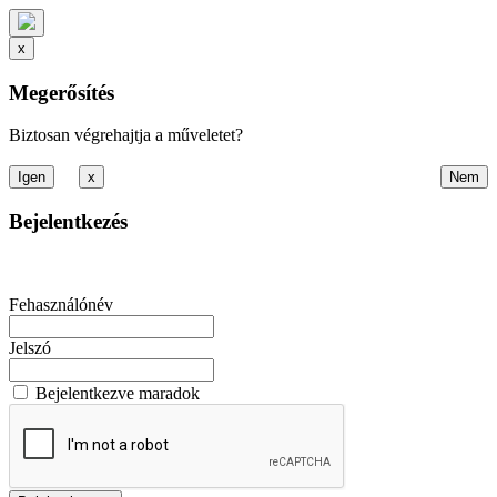
x
Megerősítés
Biztosan végrehajtja a műveletet?
x
Bejelentkezés
Fehasználónév
Jelszó
Bejelentkezve maradok