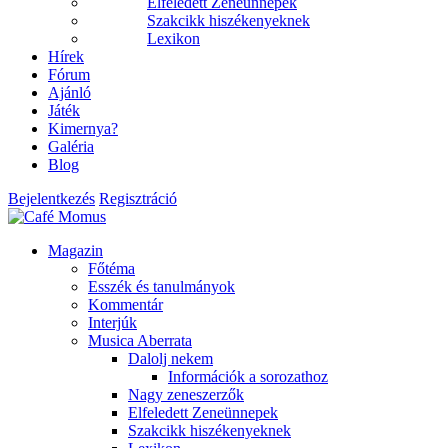
Elfeledett Zeneünnepek
Szakcikk hiszékenyeknek
Lexikon
Hírek
Fórum
Ajánló
Játék
Kimernya?
Galéria
Blog
Bejelentkezés
Regisztráció
Magazin
Főtéma
Esszék és tanulmányok
Kommentár
Interjúk
Musica Aberrata
Dalolj nekem
Információk a sorozathoz
Nagy zeneszerzők
Elfeledett Zeneünnepek
Szakcikk hiszékenyeknek