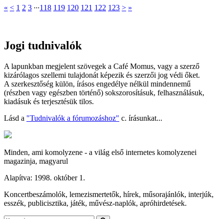
«
<
1
2
3
∙∙∙
118
119
120
121
122
123
>
»
Jogi tudnivalók
A lapunkban megjelent szövegek a Café Momus, vagy a szerző
kizárólagos szellemi tulajdonát képezik és szerzői jog védi őket.
A szerkesztőség külön, írásos engedélye nélkül mindennemű
(részben vagy egészben történő) sokszorosításuk, felhasználásuk,
kiadásuk és terjesztésük tilos.
Lásd a
"Tudnivalók a fórumozáshoz"
c. írásunkat...
Minden, ami komolyzene - a világ első internetes komolyzenei
magazinja, magyarul
Alapítva: 1998. október 1.
Koncertbeszámolók, lemezismertetők, hírek, műsorajánlók, interjúk,
esszék, publicisztika, játék, művész-naplók, apróhirdetések.