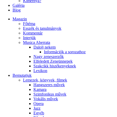
Kimernya?
Galéria
Blog
Magazin
Főtéma
Esszék és tanulmányok
Kommentár
Interjúk
Musica Aberrata
Dalolj nekem
Információk a sorozathoz
Nagy zeneszerzők
Elfeledett Zeneünnepek
Szakcikk hiszékenyeknek
Lexikon
Bemutatjuk
Lemezek, könyvek, filmek
Hangszeres művek
Kamara
Szimfonikus művek
Vokális művek
Opera
Jazz
Egyéb