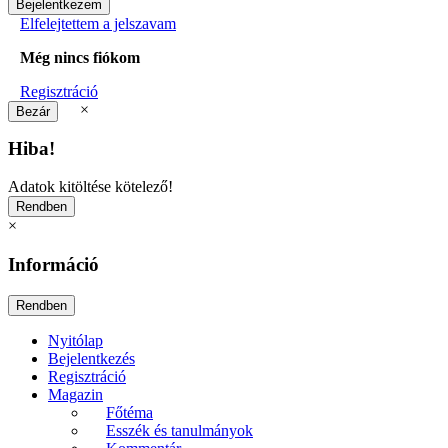
Elfelejtettem a jelszavam
Még nincs fiókom
Regisztráció
×
Hiba!
Adatok kitöltése kötelező!
×
Információ
Nyitólap
Bejelentkezés
Regisztráció
Magazin
Főtéma
Esszék és tanulmányok