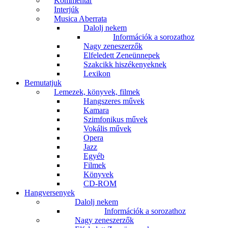
Kommentár
Interjúk
Musica Aberrata
Dalolj nekem
Információk a sorozathoz
Nagy zeneszerzők
Elfeledett Zeneünnepek
Szakcikk hiszékenyeknek
Lexikon
Bemutatjuk
Lemezek, könyvek, filmek
Hangszeres művek
Kamara
Szimfonikus művek
Vokális művek
Opera
Jazz
Egyéb
Filmek
Könyvek
CD-ROM
Hangversenyek
Dalolj nekem
Információk a sorozathoz
Nagy zeneszerzők