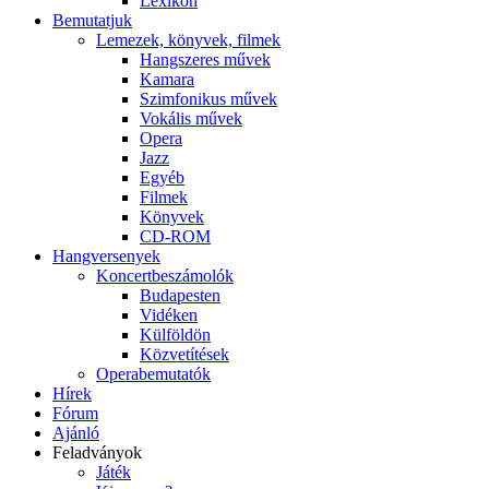
Lexikon
Bemutatjuk
Lemezek, könyvek, filmek
Hangszeres művek
Kamara
Szimfonikus művek
Vokális művek
Opera
Jazz
Egyéb
Filmek
Könyvek
CD-ROM
Hangversenyek
Koncertbeszámolók
Budapesten
Vidéken
Külföldön
Közvetítések
Operabemutatók
Hírek
Fórum
Ajánló
Feladványok
Játék