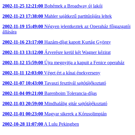
2002-11-25 12:21:00
Bohémek a Broadway új lakói
2002-11-23 17:38:00
Mahler sajátkezű partitúrájára leltek
2002-11-19 15:49:00
Négyen jelentkeztek az Operaház főigazgatói
állására
2002-11-16 23:17:00
Hazám-díjat kapott Kurtág György
2002-11-13 13:12:00
Árverésre kerül két Wagner kézirat
2002-11-12 15:59:00
Újra megnyitja a kapuit a Fenice operaház
2002-11-11 12:03:00
Véget ért a kínai énekverseny
2002-11-07 10:43:00
Tavaszi fesztivál sajtótájékoztató
2002-11-04 09:21:00
Barenboim Tolerancia-díjas
2002-11-03 20:59:00
Mindhalálig gitár sajtótájékoztató
2002-11-01 00:23:00
Magyar sikerek a Kórusolimpián
2002-10-28 11:07:00
A Lulu Pekingben