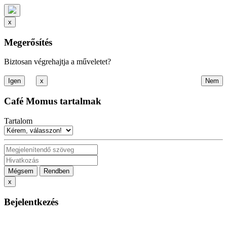
x
Megerősítés
Biztosan végrehajtja a műveletet?
x
Café Momus tartalmak
Tartalom
Mégsem
Rendben
x
Bejelentkezés