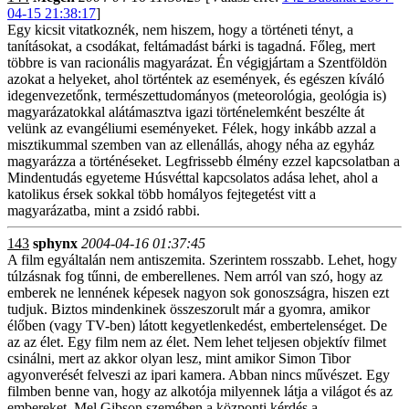
04-15 21:38:17
]
Egy kicsit vitatkoznék, nem hiszem, hogy a történeti tényt, a
tanításokat, a csodákat, feltámadást bárki is tagadná. Főleg, mert
többre is van racionális magyarázat. Én végigjártam a Szentföldön
azokat a helyeket, ahol történtek az események, és egészen kíváló
idegenvezetőnk, természettudományos (meteorológia, geológia is)
magyarázatokkal alátámasztva igazi történelemként beszélte át
velünk az evangéliumi eseményeket. Félek, hogy inkább azzal a
misztikummal szemben van az ellenállás, ahogy néha az egyház
magyarázza a történéseket. Legfrissebb élmény ezzel kapcsolatban a
Mindentudás egyeteme Húsvéttal kapcsolatos adása lehet, ahol a
katolikus érsek sokkal több homályos fejtegetést vitt a
magyarázatba, mint a zsidó rabbi.
143
sphynx
2004-04-16 01:37:45
A film egyáltalán nem antiszemita. Szerintem rosszabb. Lehet, hogy
túlzásnak fog tűnni, de emberellenes. Nem arról van szó, hogy az
emberek ne lennének képesek nagyon sok gonoszságra, hiszen ezt
tudjuk. Biztos mindenkinek összeszorult már a gyomra, amikor
élőben (vagy TV-ben) látott kegyetlenkedést, embertelenséget. De
az az élet. Egy film nem az élet. Nem lehet teljesen objektív filmet
csinálni, mert az akkor olyan lesz, mint amikor Simon Tibor
agyonverését felveszi az ipari kamera. Abban nincs művészet. Egy
filmben benne van, hogy az alkotója milyennek látja a világot és az
embereket. Mel Gibson szemében a központi kérdés a