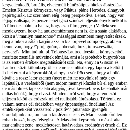
kegyetlenkedő, brutális, elvetemült bűnözőtípus hiteles ábrázolása.
Emelett Krisztus környezte, vagy Pilátus, pláne Heródes, elnagyolt
papírfigurák. Ez szerintem elég beteg perspektíva. Lehet, hogy van
létjogosultsága, és persze lehet igazi színészi teljesítmények nélkül is
jó filmet csinálni, a baj az, hogy ez a film gyenge. (Mellékesen
megjegyzem, hogy ha antiszemitizmust nem is, de a sátán alakjában,
kicsit a \"marilyn mansonos\" mássággal szembeni megvetést érzek,
meg amikor a sátán karján azzal a kis törpével sompolyog, abban
benne van, hogy \"pfúj, gnóm, abberrált, buzi, transzvesztita,
perverz!\" Mint tudjuk, pl. Tolouse-Lautrec ilyesfajta környezetből
merítette zseniális műveinek témáját, ami a legsötétebb bugyrokban
is az emberi értékek megtalálásáról szól. Na, ennyit a Gibson és
Lautrec közti különbségről = de ne is említsük egy lapon a kettőt.)
Lehet érezni a képsorokból, ahogy a vér fröccsen, ahogy a holló
kivájja a rossz lator szemét (mert miért ne tegyünk rá még egy
lapáttal?), a verésekből (nem tudom mennyi kínzást bír el egy ember,
de más filmek tapasztalata alapján, jóval kevesebbe is belehaltak már
daliás hősök), hogy élvezi. Minden arról szól, hogy a rendezőt
teljesen leköti az erőszak minél realistább ábrázolása. Történik ez
valami nemes cél érdekében vagy éppenséggel öncélúan? Az
emlékképekként visszatérő \"pozitív\" pillanatok gyengék.
Gondoljunk arra, amikor a kis Jézus elesik és Mária szinte őrülten
rohan hozzá, hogy felsegítse. A lelassított képsorok, a mások által
már említett zene, meglehetősen hatásvadász eredményt érnek el. Ez