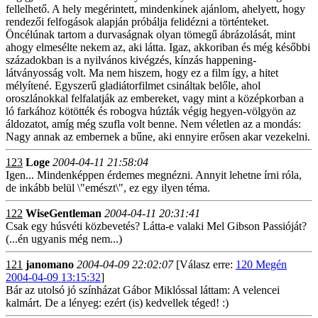
fellelhető. A hely megérintett, mindenkinek ajánlom, ahelyett, hogy
rendezői felfogások alapján próbálja felidézni a történteket.
Öncélúnak tartom a durvaságnak olyan tömegű ábrázolását, mint
ahogy elmesélte nekem az, aki látta. Igaz, akkoriban és még későbbi
századokban is a nyilvános kivégzés, kínzás happening-
látványosság volt. Ma nem hiszem, hogy ez a film így, a hitet
mélyítené. Egyszerű gladiátorfilmet csináltak belőle, ahol
oroszlánokkal felfalatják az embereket, vagy mint a középkorban a
ló farkához kötötték és robogva húzták végig hegyen-völgyön az
áldozatot, amíg még szufla volt benne. Nem véletlen az a mondás:
Nagy annak az embernek a bűne, aki ennyire erősen akar vezekelni.
123
Loge
2004-04-11 21:58:04
Igen... Mindenképpen érdemes megnézni. Annyit lehetne írni róla,
de inkább belül \"emészt\", ez egy ilyen téma.
122
WiseGentleman
2004-04-11 20:31:41
Csak egy húsvéti közbevetés? Látta-e valaki Mel Gibson Passióját?
(...én ugyanis még nem...)
121
janomano
2004-04-09 22:02:07
[Válasz erre:
120 Megén
2004-04-09 13:15:32
]
Bár az utolsó jó színházat Gábor Miklóssal láttam: A velencei
kalmárt. De a lényeg: ezért (is) kedvellek téged! :)