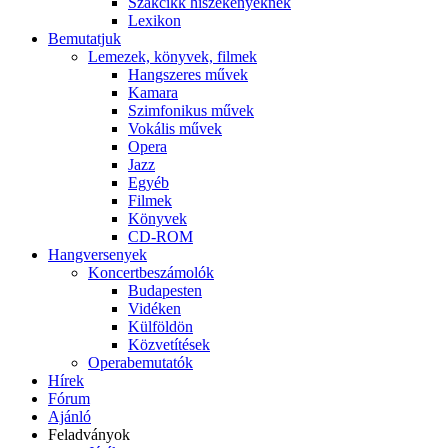
Szakcikk hiszékenyeknek
Lexikon
Bemutatjuk
Lemezek, könyvek, filmek
Hangszeres művek
Kamara
Szimfonikus művek
Vokális művek
Opera
Jazz
Egyéb
Filmek
Könyvek
CD-ROM
Hangversenyek
Koncertbeszámolók
Budapesten
Vidéken
Külföldön
Közvetítések
Operabemutatók
Hírek
Fórum
Ajánló
Feladványok