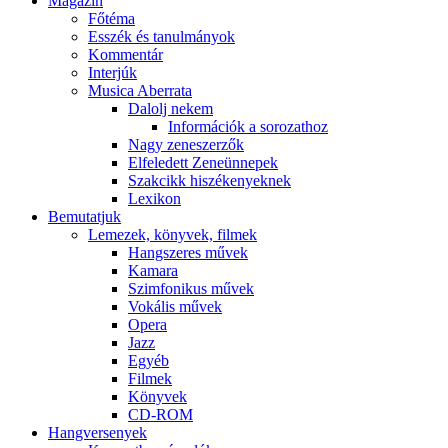
Magazin
Főtéma
Esszék és tanulmányok
Kommentár
Interjúk
Musica Aberrata
Dalolj nekem
Információk a sorozathoz
Nagy zeneszerzők
Elfeledett Zeneünnepek
Szakcikk hiszékenyeknek
Lexikon
Bemutatjuk
Lemezek, könyvek, filmek
Hangszeres művek
Kamara
Szimfonikus művek
Vokális művek
Opera
Jazz
Egyéb
Filmek
Könyvek
CD-ROM
Hangversenyek