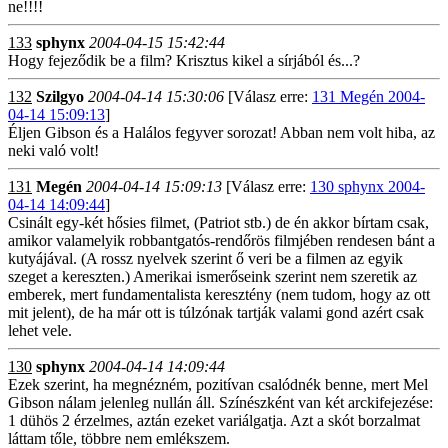
ne!!!!
133
sphynx
2004-04-15 15:42:44
Hogy fejeződik be a film? Krisztus kikel a sírjából és...?
132
Szilgyo
2004-04-14 15:30:06
[Válasz erre:
131 Megén 2004-
04-14 15:09:13
]
Éljen Gibson és a Halálos fegyver sorozat! Abban nem volt hiba, az
neki való volt!
131
Megén
2004-04-14 15:09:13
[Válasz erre:
130 sphynx 2004-
04-14 14:09:44
]
Csinált egy-két hősies filmet, (Patriot stb.) de én akkor bírtam csak,
amikor valamelyik robbantgatós-rendőrös filmjében rendesen bánt a
kutyájával. (A rossz nyelvek szerint ő veri be a filmen az egyik
szeget a kereszten.) Amerikai ismerőseink szerint nem szeretik az
emberek, mert fundamentalista keresztény (nem tudom, hogy az ott
mit jelent), de ha már ott is túlzónak tartják valami gond azért csak
lehet vele.
130
sphynx
2004-04-14 14:09:44
Ezek szerint, ha megnézném, pozitívan csalódnék benne, mert Mel
Gibson nálam jelenleg nullán áll. Színészként van két arckifejezése:
1 dühös 2 érzelmes, aztán ezeket variálgatja. Azt a skót borzalmat
láttam tőle, többre nem emlékszem.