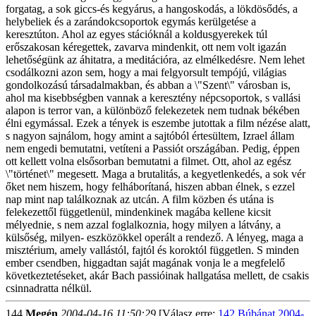
forgatag, a sok giccs-és kegyárus, a hangoskodás, a lökdösődés, a
helybeliek és a zarándokcsoportok egymás kerülgetése a
keresztúton. Ahol az egyes stációknál a koldusgyerekek túl
erőszakosan kéregettek, zavarva mindenkit, ott nem volt igazán
lehetőségünk az áhitatra, a meditációra, az elmélkedésre. Nem lehet
csodálkozni azon sem, hogy a mai felgyorsult tempójú, világias
gondolkozású társadalmakban, és abban a \"Szent\" városban is,
ahol ma kisebbségben vannak a keresztény népcsoportok, s vallási
alapon is terror van, a különböző felekezetek nem tudnak békében
élni egymással. Ezek a tények is eszembe jutottak a film nézése alatt,
s nagyon sajnálom, hogy amint a sajtóból értesültem, Izrael állam
nem engedi bemutatni, vetíteni a Passiót országában. Pedig, éppen
ott kellett volna elsősorban bemutatni a filmet. Ott, ahol az egész
\"történet\" megesett. Maga a brutalitás, a kegyetlenkedés, a sok vér
őket nem hiszem, hogy felháborítaná, hiszen abban élnek, s ezzel
nap mint nap találkoznak az utcán. A film közben és utána is
felekezettől függetlenül, mindenkinek magába kellene kicsit
mélyednie, s nem azzal foglalkoznia, hogy milyen a látvány, a
külsőség, milyen- eszközökkel operált a rendező. A lényeg, maga a
misztérium, amely vallástól, fajtól és koroktól független. S minden
ember csendben, higgadtan saját magának vonja le a megfelelő
következtetéseket, akár Bach passióinak hallgatása mellett, de csakis
csinnadratta nélkül.
144
Megén
2004-04-16 11:50:29
[Válasz erre:
142 Búbánat 2004-