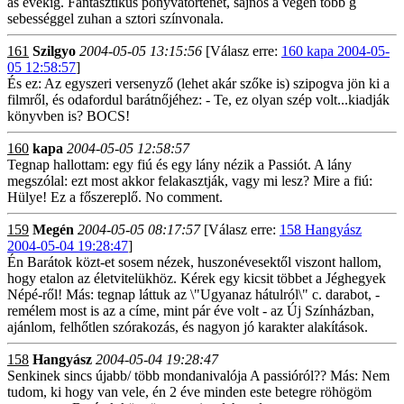
as évekig. Fantasztikus ponyvatörténet, sajnos a végén több g
sebességgel zuhan a sztori színvonala.
161
Szilgyo
2004-05-05 13:15:56
[Válasz erre:
160 kapa 2004-05-
05 12:58:57
]
És ez: Az egyszeri versenyző (lehet akár szőke is) szipogva jön ki a
filmről, és odafordul barátnőjéhez: - Te, ez olyan szép volt...kiadják
könyvben is? BOCS!
160
kapa
2004-05-05 12:58:57
Tegnap hallottam: egy fiú és egy lány nézik a Passiót. A lány
megszólal: ezt most akkor felakasztják, vagy mi lesz? Mire a fiú:
Hülye! Ez a főszereplő. No comment.
159
Megén
2004-05-05 08:17:57
[Válasz erre:
158 Hangyász
2004-05-04 19:28:47
]
Én Barátok közt-et sosem nézek, huszonévesektől viszont hallom,
hogy etalon az életvitelükhöz. Kérek egy kicsit többet a Jéghegyek
Népé-ről! Más: tegnap láttuk az \"Ugyanaz hátulról\" c. darabot, -
remélem most is az a címe, mint pár éve volt - az Új Színházban,
ajánlom, felhőtlen szórakozás, és nagyon jó karakter alakítások.
158
Hangyász
2004-05-04 19:28:47
Senkinek sincs újabb/ több mondanivalója A passióról?? Más: Nem
tudom, ki hogy van vele, én 2 éve minden este betegre röhögöm