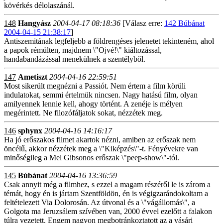
kövérkés délolaszánál.
148
Hangyász
2004-04-17 08:18:36
[Válasz erre:
142 Búbánat
2004-04-15 21:38:17
]
Antiszemitának legfeljebb a földrengéses jelenetet tekinteném, ahol
a papok rémülten, majdnem \"Ojvé!\" kiáltozással,
handabandázással menekülnek a szentélyből.
147
Ametiszt
2004-04-16 22:59:51
Most sikerült megnézni a Passiót. Nem értem a film körüli
indulatokat, semmi értelmük nincsen. Nagy hatású film, olyan
amilyennek lennie kell, ahogy történt. A zenéje is mélyen
megérintett. Ne filozófáljatok sokat, nézzétek meg.
146
sphynx
2004-04-16 14:16:17
Ha jó erőszakos filmet akartok nézni, amiben az erőszak nem
öncélű, akkor nézzétek meg a \"Kiképzés\"-t. Fényévekre van
minőségileg a Mel Gibsonos erőszak \"peep-show\"-tól.
145
Búbánat
2004-04-16 13:36:59
Csak annyit még a filmhez, s ezzel a magam részéről le is zárom a
témát, hogy én is jártam Szentföldön, én is végigzarándokoltam a
feltételezett Via Dolorosán. Az útvonal és a \"vágállomás\", a
Golgota ma Jeruzsálem szívében van, 2000 évvel ezelőtt a falakon
túlra vezetett. Engem nagyon megbotránkoztatott az a vásári