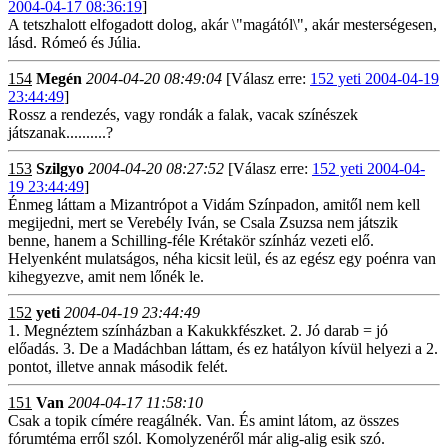
2004-04-17 08:36:19
]
A tetszhalott elfogadott dolog, akár \"magától\", akár mesterségesen,
lásd. Rómeó és Júlia.
154
Megén
2004-04-20 08:49:04
[Válasz erre:
152 yeti 2004-04-19
23:44:49
]
Rossz a rendezés, vagy rondák a falak, vacak színészek
játszanak..........?
153
Szilgyo
2004-04-20 08:27:52
[Válasz erre:
152 yeti 2004-04-
19 23:44:49
]
Énmeg láttam a Mizantrópot a Vidám Színpadon, amitől nem kell
megijedni, mert se Verebély Iván, se Csala Zsuzsa nem játszik
benne, hanem a Schilling-féle Krétakör színház vezeti elő.
Helyenként mulatságos, néha kicsit leül, és az egész egy poénra van
kihegyezve, amit nem lőnék le.
152
yeti
2004-04-19 23:44:49
1. Megnéztem színházban a Kakukkfészket. 2. Jó darab = jó
előadás. 3. De a Madáchban láttam, és ez hatályon kívül helyezi a 2.
pontot, illetve annak második felét.
151
Van
2004-04-17 11:58:10
Csak a topik címére reagálnék. Van. És amint látom, az összes
fórumtéma erről szól. Komolyzenéről már alig-alig esik szó.