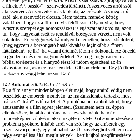
a történet pedig nem erről szól. Krisztus statisztává, apropójává válik
a filnek. A \"passió\" =szenvedés(történet). A szenvedés arról szól,
aki szenved. A szenvedés másik oldala, az erőszak. Az meg arról
szól, aki a szenvedést okozza. Nem tudom, marad-e kétség
valakiben, hogy ez a film melyik félről szól. Olyannyira, hogy
Krisztus szerepét egy homokzsákkal is eljátszathatták volna, azon
túl, hogy nagyokat esett és rendkívül bőségesen vérzett, nem volt
sok dolga. Én végignézek bármilyen kellemetlen, borzasztó dolgot,
(megjegyzem a borzongató hatás kiváltása leginkább a \"nem
láttatásban\" rejlik), ha valami értelmét látom a dolgonak. Az öncélú
kegyetlenkedés nem nagyon érdekel. Az meg, hogy ismerem a
bibliai történetet és a hiányzó részt ki tudom egészíteni az én
olvasatommal, az meg már nem Mel Gibson élrdeme. Egy jó filmet
többször is végig lehet nézni. Ezt?
142
Búbánat
2004-04-15 21:38:17
Ez a film annyit mindenképpen elér majd, hogy amiről eddig nem
beszéltek az emberek, mondván, az magánszférába tartozik, most
már az \"utcán\" is téma lehet. A probléma nem abból fakad, hogy
antiszemita-e a film egyes jelenetei. (Szerintem nem az, éppen
ellenkezőleg, inkább antirómainak nevezhetnénk, ha már
mindenképpen címkézni akarunk.)Nem is Mel Gibson rendezése a
probléma gyökere. Inkább arról van szó, hogy az emberek egy
részét zavarja, hogy egy bibliából, az Újszövetségből vett téma - a
négy evangélista által megírt tények - került újból megfilmesítésre.