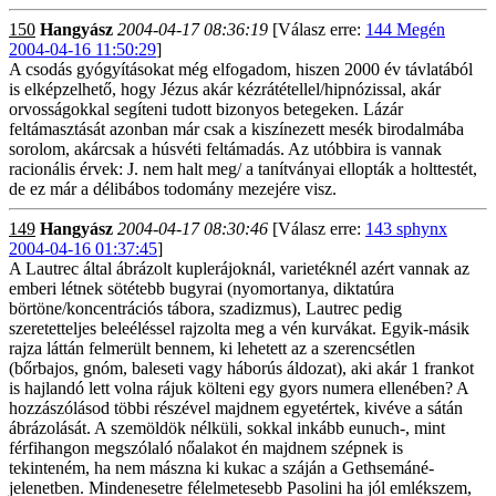
150
Hangyász
2004-04-17 08:36:19
[Válasz erre:
144 Megén
2004-04-16 11:50:29
]
A csodás gyógyításokat még elfogadom, hiszen 2000 év távlatából
is elképzelhető, hogy Jézus akár kézrátétellel/hipnózissal, akár
orvosságokkal segíteni tudott bizonyos betegeken. Lázár
feltámasztását azonban már csak a kiszínezett mesék birodalmába
sorolom, akárcsak a húsvéti feltámadás. Az utóbbira is vannak
racionális érvek: J. nem halt meg/ a tanítványai ellopták a holttestét,
de ez már a délibábos todomány mezejére visz.
149
Hangyász
2004-04-17 08:30:46
[Válasz erre:
143 sphynx
2004-04-16 01:37:45
]
A Lautrec által ábrázolt kuplerájoknál, varietéknél azért vannak az
emberi létnek sötétebb bugyrai (nyomortanya, diktatúra
börtöne/koncentrációs tábora, szadizmus), Lautrec pedig
szeretetteljes beleéléssel rajzolta meg a vén kurvákat. Egyik-másik
rajza láttán felmerült bennem, ki lehetett az a szerencsétlen
(bőrbajos, gnóm, baleseti vagy háborús áldozat), aki akár 1 frankot
is hajlandó lett volna rájuk költeni egy gyors numera ellenében? A
hozzászólásod többi részével majdnem egyetértek, kivéve a sátán
ábrázolását. A szemöldök nélküli, sokkal inkább eunuch-, mint
férfihangon megszólaló nőalakot én majdnem szépnek is
tekinteném, ha nem mászna ki kukac a száján a Gethsemáné-
jelenetben. Mindenesetre félelmetesebb Pasolini ha jól emlékszem,