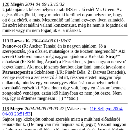
120
Megén
2004-04-09 13:15:32
Újabb ajánlat, kétszemélyes darab IBS-en: Jó estét Mr. Green. Az
egészből az jön ki, hogy mindenki kerülhet olyan helyzetbe, hogy
ott ő az eltérő, a más. Megrendítő tud lenni egy-egy ilyen szituáció.
És azért lehet találni valami konszenzust, még ha nem is fogadnak el
minket vagy mi nem fogadjuk el a másikat.
119
Darvas K.
2004-04-08 01:18:07
Ivanov
-ot (R: Ascher Tamás) én is nagyon ajánlom. Jó a
szereposztás, jó a díszlet, mulatságos is de közben megrendítő* Aki
szereti Csehovot annak még nagyon ajánlom a Krétakör
Siráj
**
előadását (R: Schilling Árpád) a Fészekben, sajnos nagyon nehéz rá
jegyet kapni. Aki meg jó zenés darabot akar látni, annak javaslom a
Parasztoperát
a Szkénében (Í/R: Pintér Béla, Z: Darvas Benedek).
Zenéje részben a zeneszerző által írt, részben eredeti magyar népi
dallamok, mindez egy vonósnégyes előadásában amelyet néhol
csemballó egészít ki. *(majdnem úgy volt, hogy én játszom benne a
zongorázó vendéget, aztán idő hiányában ez nem jött össze. Nem
baj, így is érdemes megnézni :-] ) **(sic!)
118
Megén
2004-04-05 09:03:47
[Válasz erre:
116 Szilgyo 2004-
04-03 23:51:53
]
Sajnos egy közbejött otthoni szerelés miatt a múlt heti előadásról
lemaradtunk. (De meg van már májusra az új jegy!) Viszont nagyon
ajánlom az Ivanov-ot! Idén a Katona remekel, és én kezdek Fekete