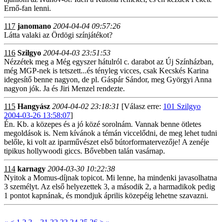
Ernő-fan lenni.
117
janomano
2004-04-04 09:57:26
Látta valaki az Ördögi színjátékot?
116
Szilgyo
2004-04-03 23:51:53
Nézzétek meg a Még egyszer hátulról c. darabot az Új Színházban,
még MGP-nek is tetszett...és tényleg vicces, csak Kecskés Karina
idegesítő benne nagyon, de pl. Gáspár Sándor, meg Györgyi Anna
nagyon jók. Ja és Jiri Menzel rendezte.
115
Hangyász
2004-04-02 23:18:31
[Válasz erre:
101 Szilgyo
2004-03-26 13:58:07
]
Én. Kb. a közepes és a jó közé sorolnám. Vannak benne ötletes
megoldások is. Nem kívánok a témán viccelődni, de meg lehet tudni
belőle, ki volt az iparművészet első bútorformatervezője! A zenéje
tipikus hollywoodi giccs. Bővebben talán vasárnap.
114
karnagy
2004-03-30 10:22:38
Nyitok a Momus-díjnak topicot. Mi lenne, ha mindenki javasolhatna
3 személyt. Az első helyezettek 3, a második 2, a harmadikok pedig
1 pontot kapnának, és mondjuk április közepéig lehetne szavazni.