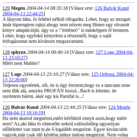
129
Megén
2004-04-14 08:35:18
[Válasz erre:
126 Bulvár Kund
2004-04-13 22:44:25
]
A lányom látta, és feltétel nélkül elfogadta. Lehet, hogy az mozgat:
)már töprengtem rajta) ahogy nem nézem meg filmen egy olvasott
könyv adaptációját, úgy ez a \"történet\" is másképpen él bennem.
Lehet, hogy egyfokú kényelem a részemről, hogy a saját
felfogásomat nem kívánom megzavartatni.
128
sphynx
2004-04-14 00:40:14
[Válasz erre:
127 Loge 2004-04-
13 23:10:27
]
Miért nem Mahler?
127
Loge
2004-04-13 23:10:27
[Válasz erre:
125 Orfeusz 2004-04-
13 22:26:00
]
Teljesen egyetértek, sőt, én is úgy éreztem,hogy ez a tam-tam zene
nem illik alá, annyira PROFÁN hozzá...Bach is lehetne, de
szerintem bármi, akár egy kis Parsifal is...!
126
Bulvár Kund
2004-04-13 22:44:25
[Válasz erre:
124 Megén
2004-04-13 10:16:19
]
Ha nem akarod megnézni,miért kérődzöl ennyit azon,hogy miért
nem? Az,aki látta és elmesélte neked,valószínűleg ugyaolyan
előítélettel van mint te,de ő legalább megnézte. Egyre kiváncsibb
vagyok,már csak idő kérdése,mikor tudom megnézni. Nem volna