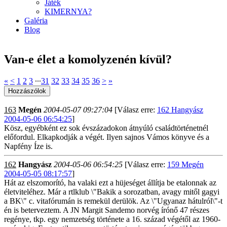
Játék
KIMERNYA?
Galéria
Blog
Van-e élet a komolyzenén kívül?
«
<
1
2
3
∙∙∙
31
32
33
34
35
36
>
»
163
Megén
2004-05-07 09:27:04
[Válasz erre:
162 Hangyász
2004-05-06 06:54:25
]
Kösz, egyébként ez sok évszázadokon átnyúló családtörténetnél
előfordul. Elkapkodják a végét. Ilyen sajnos Vámos könyve és a
Napfény Íze is.
162
Hangyász
2004-05-06 06:54:25
[Válasz erre:
159 Megén
2004-05-05 08:17:57
]
Hát az elszomorító, ha valaki ezt a hüjeséget állítja be etalonnak az
életviteléhez. Már a rtlklub \"Bakik a sorozatban, avagy mitől gagyi
a BK\" c. vitafórumán is remekül derülök. Az \"Ugyanaz hátulról\"-t
én is beterveztem. A JN Margit Sandemo norvég írónő 47 részes
regénye, tkp. egy nemzetség története a 16. század végétől az 1960-