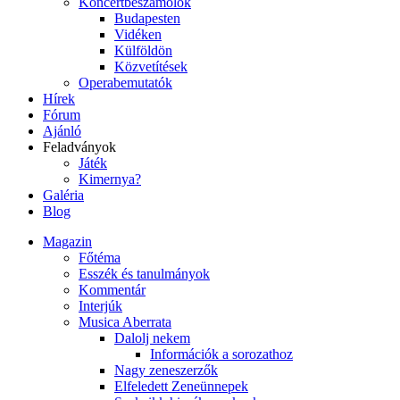
Koncertbeszámolók
Budapesten
Vidéken
Külföldön
Közvetítések
Operabemutatók
Hírek
Fórum
Ajánló
Feladványok
Játék
Kimernya?
Galéria
Blog
Magazin
Főtéma
Esszék és tanulmányok
Kommentár
Interjúk
Musica Aberrata
Dalolj nekem
Információk a sorozathoz
Nagy zeneszerzők
Elfeledett Zeneünnepek