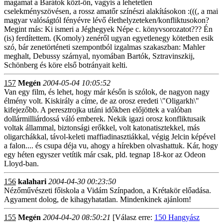
magamat a Barátok közt-ön, vagyis a lehetetlen
cselekményszövésen, a rossz amatőr színészi alakításokon :(((, a mai
magyar valóságtól fényévre lévő élethelyzeteken/konfliktusokon?
Megint más: Ki ismeri a Jéghegyek Népe c. könyvsorozatot??? Én
(is) ferdítettem. (Komoly) zenéről ugyan egyetlenegy kötetben esik
szó, bár zenetörténeti szempontból izgalmas szakaszban: Mahler
meghalt, Debussy szárnyal, nyomában Bartók, Sztravinszkij,
Schönberg és köre első botrányait kelti.
157
Megén
2004-05-04 10:05:52
Van egy film, és lehet, hogy már későn is szólok, de nagyon nagy
élmény volt. Kiskirály a címe, de az orosz eredeti \"Oligarkh\"
kifejezőbb. A peresztrojka utáni időkben előjöttek a valóban
dollármilliárdossá váló emberek. Nekik igazi orosz konfliktusaik
voltak állammal, biztonsági erőkkel, volt katonatisztekkel, más
oligarchákkal, távol-keleti maffiadinasztiákkal, végig Jelcin képével
a falon.... és csupa déja vu, ahogy a hírekben olvashattuk. Kár, hogy
egy héten egyszer vetítik már csak, pld. tegnap 18-kor az Odeon
Lloyd-ban.
156
kalahari
2004-04-30 00:23:50
Nézőművészeti főiskola a Vidám Színpadon, a Krétakör előadása.
Agyament dolog, de kihagyhatatlan. Mindenkinek ajánlom!
155
Megén
2004-04-20 08:50:21
[Válasz erre:
150 Hangyász