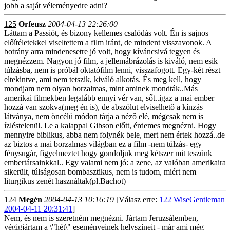
jobb a saját véleményedre adni?
125
Orfeusz
2004-04-13 22:26:00
Láttam a Passiót, és bizony kellemes csalódás volt. Én is sajnos
előítéletekkel viseltettem a film iránt, de mindent visszavonok. A
botrány arra mindenesetre jó volt, hogy kíváncsivá tegyen és
megnézzem. Nagyon jó film, a jellemábrázolás is kiváló, nem esik
túlzásba, nem is próbál oktatófilm lenni, visszafogott. Egy-két részt
eltekintve, ami nem tetszik, kiváló alkotás. És meg kell, hogy
mondjam nem olyan borzalmas, mint aminek mondták..Más
amerikai filmekben legalább ennyi vér van, sőt..igaz a mai ember
hozzá van szokva(meg én is), de abszólut elviselhető a kínzás
látványa, nem öncélú módon tárja a néző elé, mégcsak nem is
ízléstelenül. Le a kalappal Gibson előtt, érdemes megnézni. Hogy
mennyire biblikus, abba nem folynék bele, mert nem értek hozzá..de
az biztos a mai borzalmas világban ez a film -nem túlzás- egy
fénysugár, figyelmeztet hogy gondoljuk meg kétszer mit teszünk
embertársainkkal.. Egy valami nem jó: a zene, az valóban amerikaira
sikerült, túlságosan bombasztikus, nem is tudom, miért nem
liturgikus zenét használtak(pl.Bachot)
124
Megén
2004-04-13 10:16:19
[Válasz erre:
122 WiseGentleman
2004-04-11 20:31:41
]
Nem, és nem is szeretném megnézni. Jártam Jeruzsálemben,
végigjártam a \"hét\" eseményeinek helyszíneit - már ami még