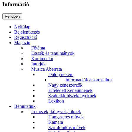
Információ
Nyitólap
Bejelentkezés
Regisztráció
Magazin
Főtéma
Esszék és tanulmányok
Kommentár
Interjúk
Musica Aberrata
Dalolj nekem
Információk a sorozathoz
Nagy zeneszerzők
Elfeledett Zeneünnepek
Szakcikk hiszékenyeknek
Lexikon
Bemutatjuk
Lemezek, könyvek, filmek
Hangszeres művek
Kamara
Szimfonikus művek