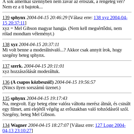
A sok amerikai szennyben nem zavar az erőszak, a rengeteg vér?
Nem ez a ti bajotok...
139
sphynx
2004-04-15 20:46:29
[Válasz erre:
138 xyz 2004-04-
15 20:37:11
]
xyz = Mel Gibson magyar hangja. (Nem kell megsértődni, nem
rólad mondtam véleményt.)
138
xyz
2004-04-15 20:37:11
Mi volt benne a moderálnivaló...? Akkor csak annyit írok, hogy
szegény beteg sphynx.
137
szerk.
2004-04-15 20:11:01
xyz hozzászólását moderáltuk.
136
(A csapos közbeszól!)
2004-04-15 19:56:57
(Nincs ilyen sorszámú üzenet.)
135
sphynx
2004-04-15 19:17:43
Na, megvolt. Egy beteg elme valóra váltotta merész álmát, és csinált
egy filmet, ami elejétől végéig az erőszakban való tobzódásról szól.
Szegény, beteg Mel Gibson.
134
Wagner
2004-04-15 18:27:07
[Válasz erre:
127 Loge 2004-
04-13 23:10:27
]