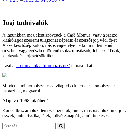
«
<
1
2
3
∙∙∙
31
32
33
34
35
36
>
»
Jogi tudnivalók
A lapunkban megjelent szövegek a Café Momus, vagy a szerző
kizárólagos szellemi tulajdonát képezik és szerzői jog védi őket.
A szerkesztőség külön, írásos engedélye nélkül mindennemű
(részben vagy egészben történő) sokszorosításuk, felhasználásuk,
kiadásuk és terjesztésük tilos.
Lásd a
"Tudnivalók a fórumozáshoz"
c. írásunkat...
Minden, ami komolyzene - a világ első internetes komolyzenei
magazinja, magyarul
Alapítva: 1998. október 1.
Koncertbeszámolók, lemezismertetők, hírek, műsorajánlók, interjúk,
esszék, publicisztika, játék, művész-naplók, apróhirdetések.