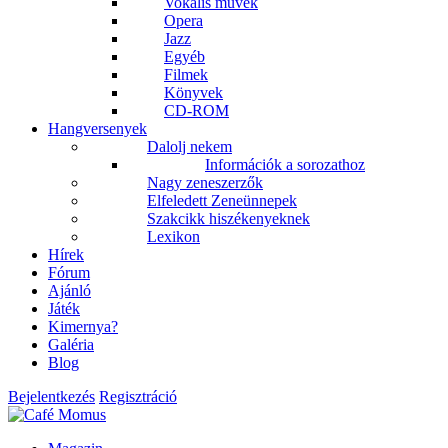
Vokális művek
Opera
Jazz
Egyéb
Filmek
Könyvek
CD-ROM
Hangversenyek
Dalolj nekem
Információk a sorozathoz
Nagy zeneszerzők
Elfeledett Zeneünnepek
Szakcikk hiszékenyeknek
Lexikon
Hírek
Fórum
Ajánló
Játék
Kimernya?
Galéria
Blog
Bejelentkezés
Regisztráció