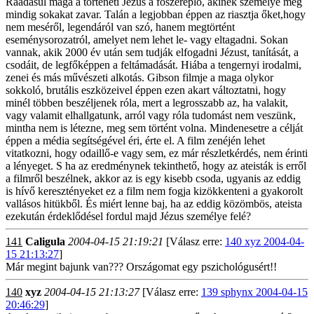
Ráadásul maga a történeti Jézus a főszereplő, akinek személye még
mindig sokakat zavar. Talán a legjobban éppen az riasztja őket,hogy
nem meséről, legendáról van szó, hanem megtörtént
eseménysorozatról, amelyet nem lehet le- vagy eltagadni. Sokan
vannak, akik 2000 év után sem tudják elfogadni Jézust, tanítását, a
csodáit, de legfőképpen a feltámadását. Hiába a tengernyi irodalmi,
zenei és más művészeti alkotás. Gibson filmje a maga olykor
sokkoló, brutális eszközeivel éppen ezen akart változtatni, hogy
minél többen beszéljenek róla, mert a legrosszabb az, ha valakit,
vagy valamit elhallgatunk, arról vagy róla tudomást nem veszünk,
mintha nem is létezne, meg sem történt volna. Mindenesetre a célját
éppen a média segítségével éri, érte el. A film zenéjén lehet
vitatkozni, hogy odaillő-e vagy sem, ez már részletkérdés, nem érinti
a lényeget. S ha az eredménynek tekinthető, hogy az ateisták is erről
a filmről beszélnek, akkor az is egy kisebb csoda, ugyanis az eddig
is hívő keresztényeket ez a film nem fogja kizökkenteni a gyakorolt
vallásos hitükből. És miért lenne baj, ha az eddig közömbös, ateista
ezekután érdeklődésel fordul majd Jézus személye felé?
141
Caligula
2004-04-15 21:19:21
[Válasz erre:
140 xyz 2004-04-
15 21:13:27
]
Már megint bajunk van??? Országomat egy pszichológusért!!
140
xyz
2004-04-15 21:13:27
[Válasz erre:
139 sphynx 2004-04-15
20:46:29
]