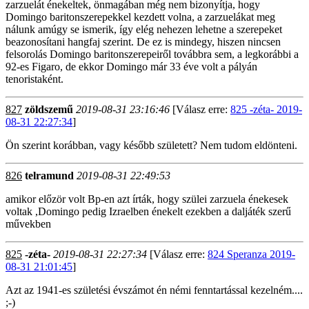
zarzuelát énekeltek, önmagában még nem bizonyítja, hogy
Domingo baritonszerepekkel kezdett volna, a zarzuelákat meg
nálunk amúgy se ismerik, így elég nehezen lehetne a szerepeket
beazonosítani hangfaj szerint. De ez is mindegy, hiszen nincsen
felsorolás Domingo baritonszerepeiről továbbra sem, a legkorábbi a
92-es Figaro, de ekkor Domingo már 33 éve volt a pályán
tenoristaként.
827
zöldszemű
2019-08-31 23:16:46
[Válasz erre:
825 -zéta- 2019-
08-31 22:27:34
]
Ön szerint korábban, vagy később született? Nem tudom eldönteni.
826
telramund
2019-08-31 22:49:53
amikor előzör volt Bp-en azt írták, hogy szülei zarzuela énekesek
voltak ,Domingo pedig Izraelben énekelt ezekben a daljáték szerű
művekben
825
-zéta-
2019-08-31 22:27:34
[Válasz erre:
824 Speranza 2019-
08-31 21:01:45
]
Azt az 1941-es születési évszámot én némi fenntartással kezelném....
;-)