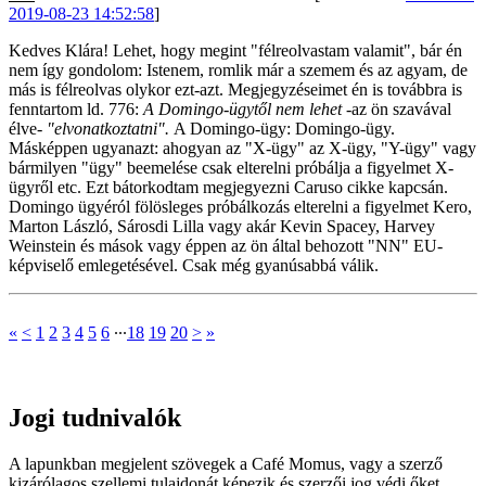
2019-08-23 14:52:58
]
Kedves Klára! Lehet, hogy megint "félreolvastam valamit", bár én
nem így gondolom: Istenem, romlik már a szemem és az agyam, de
más is félreolvas olykor ezt-azt. Megjegyzéseimet én is továbbra is
fenntartom ld. 776:
A Domingo-ügytől nem lehet
-az ön szavával
élve-
"elvonatkoztatni".
A Domingo-ügy: Domingo-ügy.
Másképpen ugyanazt: ahogyan az "X-ügy" az X-ügy, "Y-ügy" vagy
bármilyen "ügy" beemelése csak elterelni próbálja a figyelmet X-
ügyről etc. Ezt bátorkodtam megjegyezni Caruso cikke kapcsán.
Domingo ügyéról fölösleges próbálkozás elterelni a figyelmet Kero,
Marton László, Sárosdi Lilla vagy akár Kevin Spacey, Harvey
Weinstein és mások vagy éppen az ön által behozott "NN" EU-
képviselő emlegetésével. Csak még gyanúsabbá válik.
«
<
1
2
3
4
5
6
∙∙∙
18
19
20
>
»
Jogi tudnivalók
A lapunkban megjelent szövegek a Café Momus, vagy a szerző
kizárólagos szellemi tulajdonát képezik és szerzői jog védi őket.