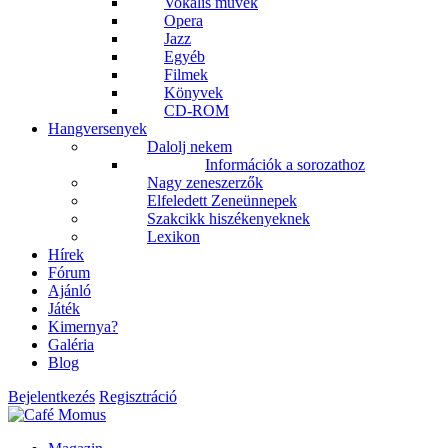
Vokális művek
Opera
Jazz
Egyéb
Filmek
Könyvek
CD-ROM
Hangversenyek
Dalolj nekem
Információk a sorozathoz
Nagy zeneszerzők
Elfeledett Zeneünnepek
Szakcikk hiszékenyeknek
Lexikon
Hírek
Fórum
Ajánló
Játék
Kimernya?
Galéria
Blog
Bejelentkezés
Regisztráció