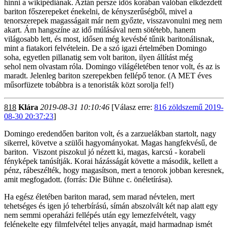
hinni a wikipédiának. Aztán persze idős korában valóban elkdezdett
bariton főszerepeket énekelni, de kényszerűségből, mivel a
tenorszerepek magasságait már nem győzte, visszavonulni meg nem
akart. Ám hangszíne az idő múlásával nem sötétebb, hanem
világosabb lett, és most, idősen még kevésbé tűnik baritonálisnak,
mint a fiatakori felvételein. De a szó igazi értelmében Domingo
soha, egyetlen pillanatig sem volt bariton, ilyen állítást még
sehol nem olvastam róla. Domingo világéletében tenor volt, és az is
maradt. Jelenleg bariton szerepekben fellépő tenor. (A MET éves
műsorfüzete tobábbra is a tenoristák közt sorolja fel!)
818
Klára
2019-08-31 10:10:46
[Válasz erre:
816 zöldszemű 2019-
08-30 20:37:23
]
Domingo eredendően bariton volt, és a zarzuelákban startolt, nagy
sikerrel, követve a szülői hagyományokat. Magas hangfekvésű, de
bariton. Viszont piszokul jó nézett ki, magas, karcsú - korabeli
fényképek tanúsítják. Korai házásságát követte a második, kellett a
pénz, rábeszélték, hogy magasítson, mert a tenorok jobban keresnek,
amit megfogadott. (forrás: Die Bühne c. önéletírása).
Ha egész életében bariton marad, sem marad névtelen, mert
tehetséges és igen jó teherbírású, símán abszolvált két nap alatt egy
nem semmi operaházi fellépés után egy lemezfelvételt, vagy
felénekelte egy filmfelvétel teljes anyagát, majd harmadnap ismét