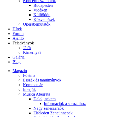
Koncertbeszámolók
Budapesten
Vidéken
Külföldön
Közvetítések
Operabemutatók
Hírek
Fórum
Ajánló
Feladványok
Játék
Kimernya?
Galéria
Blog
Magazin
Főtéma
Esszék és tanulmányok
Kommentár
Interjúk
Musica Aberrata
Dalolj nekem
Információk a sorozathoz
Nagy zeneszerzők
Elfeledett Zeneünnepek