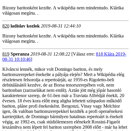
Bizony baritonként kezdte. A wikipédia nem mindentudo. Klárika
világosan megírta. .
820
ladislav kozlok
2019-08-31 12:44:10
Bizony baritonként kezdte. A wikipédia nem mindentudo. Klárika
világosan megírta. .
819
Speranza
2019-08-31 12:08:22
[Válasz erre:
818 Klára 2019-
08-31 10:10:46
]
Kíváncsi lennék, mikor volt Domingo bariton, és mely
baritonszerepeket énekelte a pályája elején? Mert a Wikipédia elég
részletesen felsorolja a repertoárját, az 1959-es Rigoletto-beli
debütálásától kezdve, de az Borsa tenorszerepében volt, nem
baritonban (zarzuelákat nem említ). Aztán jött még jópár hasonló
karaktertenor szerep, de 61-ben már a Traviata Alfrédját énekli, 20
évesen. 18 éves kora előtt meg aligha lehetett színpadon működő
bariton, pláne profi énekesként. Bergonzi, Vinay vagy Melchior
igen, ők valóban baritonszerepekkel kezdték a profi operaénekesi
karrierjüket, de Domingo bármilyen hatalmas repertoárt is énekelt
végig, az 1992-es, csak stúdiólemezen elénekelt Rossini-Figarót
leszámítva nem lépett fel bariton szerepben 2008 előtt - már ha lehet