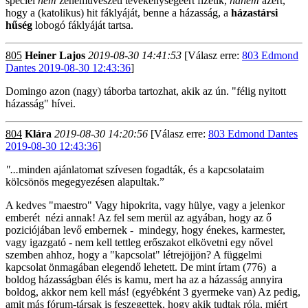
speciel
nem
zeneművészeti tevékenységéért fizetik,
hanem
azért,
hogy a (katolikus) hit fáklyáját, benne a házasság, a
házastársi
hűség
lobogó fáklyáját tartsa.
805
Heiner Lajos
2019-08-30 14:41:53
[Válasz erre:
803 Edmond
Dantes 2019-08-30 12:43:36
]
Domingo azon (nagy) táborba tartozhat, akik az ún. "félig nyitott
házasság" hívei.
804
Klára
2019-08-30 14:20:56
[Válasz erre:
803 Edmond Dantes
2019-08-30 12:43:36
]
"...
minden ajánlatomat szívesen fogadták, és a kapcsolataim
kölcsönös megegyezésen alapultak.”
A kedves "maestro" Vagy hipokrita, vagy hülye, vagy a jelenkor
emberét nézi annak! Az fel sem merül az agyában, hogy az ő
poziciójában levő embernek - mindegy, hogy énekes, karmester,
vagy igazgató - nem kell tettleg erőszakot elkövetni egy nővel
szemben ahhoz, hogy a "kapcsolat" létrejöjjön? A függelmi
kapcsolat önmagában elegendő lehetett. De mint írtam (776) a
boldog házasságban élés is kamu, mert ha az a házasság annyira
boldog, akkor nem kell más! (egyébként 3 gyermeke van) Az pedig,
amit más fórum-társak is feszegettek, hogy akik tudtak róla, miért