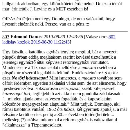
hallgattak akkoriban, egy külön kötetet érdemelne. De ezt a témát
már érintettük J. Levine és a MET esetében is!
Off:Az én férjem nem egy Domingo, de nem valószínű, hogy
ilyesmit elnéznék neki. Persze, van az a pénz::::
803
Edmond Dantes
2019-08-30 12:43:36
[Válasz erre:
802
ladislav kozlok 2019-08-30 11:22:43
]
Úgy látszik, a katolikus egyház tényleg megújul, bár a nevezett
püspök úrban eddig meglátásom szerint kevéssé tisztelhettük a
jelenlegi egyházfő által képviselt reformegyházi vonulatot.
Mindenesetre a Tízparancsolat mellőzése a
maestro
esetében a
püspök úr részéről legalábbis feltűnő. Emlékeztetném: לֹא תִּנְאָף׃
azaz
Ne törj házasságot!
Mint ismeretes, a
maestro
továbbra sem
cáfolt érdemben egyetlen zaklatási vádat sem, de azt elismerte, hogy
-pestiesen szólva- sokszorosan
becsajozott,
szebb kifejezéssel:
házasságot tört,
legfeljebb ő azt akkor nem gondolta zaklatásnak:
"...
minden ajánlatomat szívesen fogadták, és a kapcsolataim
kölcsönös megegyezésen alapultak.” Mint tudjuk, Domingo, aki
római katolikus vallású, 1962 óta
házas
, két gyermek apukája, a már
felszínre került esetek pedig a 80-as években történ(het)tek ...
mellesleg (?) szólva tudtommal a reformegyház is változatlanul
"alkalmazza" a Tízparancsolatot.