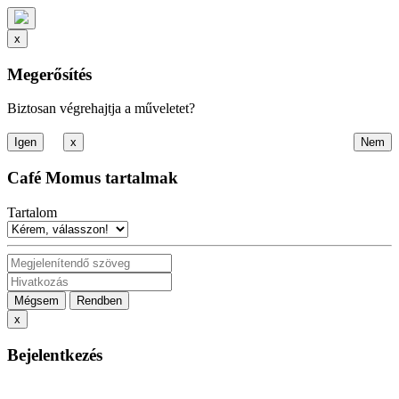
x
Megerősítés
Biztosan végrehajtja a műveletet?
x
Café Momus tartalmak
Tartalom
Mégsem
Rendben
x
Bejelentkezés