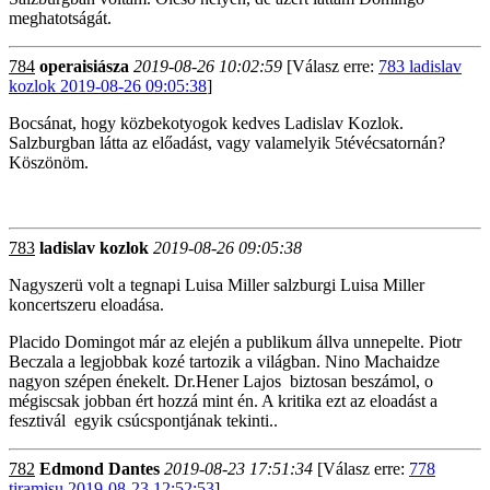
meghatotságát.
784
operaisiásza
2019-08-26 10:02:59
[Válasz erre:
783 ladislav
kozlok 2019-08-26 09:05:38
]
Bocsánat, hogy közbekotyogok kedves Ladislav Kozlok.
Salzburgban látta az előadást, vagy valamelyik 5tévécsatornán?
Köszönöm.
783
ladislav kozlok
2019-08-26 09:05:38
Nagyszerü volt a tegnapi Luisa Miller salzburgi Luisa Miller
koncertszeru eloadása.
Placido Domingot már az elején a publikum állva unnepelte. Piotr
Beczala a legjobbak kozé tartozik a világban. Nino Machaidze
nagyon szépen énekelt. Dr.Hener Lajos biztosan beszámol, o
mégiscsak jobban ért hozzá mint én. A kritika ezt az eloadást a
fesztivál egyik csúcspontjának tekinti..
782
Edmond Dantes
2019-08-23 17:51:34
[Válasz erre:
778
tiramisu 2019-08-23 12:52:53
]