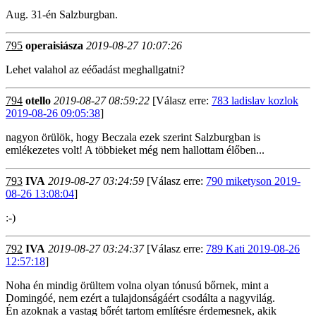
Aug. 31-én Salzburgban.
795
operaisiásza
2019-08-27 10:07:26
Lehet valahol az eéőadást meghallgatni?
794
otello
2019-08-27 08:59:22
[Válasz erre:
783 ladislav kozlok
2019-08-26 09:05:38
]
nagyon örülök, hogy Beczala ezek szerint Salzburgban is
emlékezetes volt! A többieket még nem hallottam élőben...
793
IVA
2019-08-27 03:24:59
[Válasz erre:
790 miketyson 2019-
08-26 13:08:04
]
:-)
792
IVA
2019-08-27 03:24:37
[Válasz erre:
789 Kati 2019-08-26
12:57:18
]
Noha én mindig örültem volna olyan tónusú bőrnek, mint a
Domingóé, nem ezért a tulajdonságáért csodálta a nagyvilág.
Én azoknak a vastag bőrét tartom említésre érdemesnek, akik