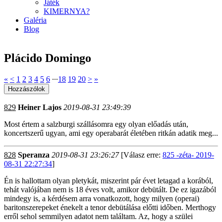
Játék
KIMERNYA?
Galéria
Blog
Plácido Domingo
«
<
1
2
3
4
5
6
∙∙∙
18
19
20
>
»
829
Heiner Lajos
2019-08-31 23:49:39
Most értem a salzburgi szállásomra egy olyan előadás után,
koncertszerű ugyan, ami egy operabarát életében ritkán adatik meg...
828
Speranza
2019-08-31 23:26:27
[Válasz erre:
825 -zéta- 2019-
08-31 22:27:34
]
Én is hallottam olyan pletykát, miszerint pár évet letagad a korából,
tehát valójában nem is 18 éves volt, amikor debütált. De ez igazából
mindegy is, a kérdésem arra vonatkozott, hogy milyen (operai)
baritonszerepeket énekelt a tenor debütálása előtti időben. Merthogy
erről sehol semmilyen adatot nem találtam. Az, hogy a szülei