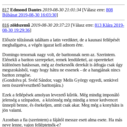
817
Edmond Dantes
2019-08-30 21:01:34
[Válasz erre:
808
Búbánat 2019-08-30 16:03:30
]
816
zöldszemű
2019-08-30 20:37:23
[Válasz erre:
813 Klára 2019-
08-30 19:29:36
]
Először túlzásnak találtam a latin verdiktet, de a kaunasi fellépését
meghallgatva, a végén igazat kell adnom érte.
Domingo tenornak nagy volt, de baritonnak nem az. Szerintem.
Elénekli a bariton szerepeket, remek lendülettel, az operetteket
különösen hatásosan, még az énekesnők derekát is átfogja csak úgy
megszokásból, vagy hogy hátra ne essenek - de a hangjának nincs
bariton zengése.
(Gondolva pl. Svéd Sándor, vagy Melis György egyedi, senkivel
nem összetéveszthető baritonjára.)
Ezek a fellépések amolyan levezető kűrök. Még mindig imponáló
jelenség a színpadon, a közönség még mindig a tenor kedvencet
ünnepli benne, és énekeljen, amit csak akar. Meg még a konyhára is
jön valami.
Azonban a fia (szerintem) a fájától messze esett alma esete. Ha más
neve lenne, vajon felléptetnék-e?