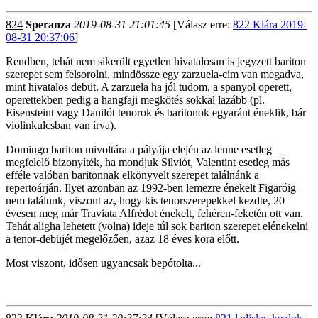
824
Speranza
2019-08-31 21:01:45
[Válasz erre:
822 Klára 2019-
08-31 20:37:06
]
Rendben, tehát nem sikerült egyetlen hivatalosan is jegyzett bariton
szerepet sem felsorolni, mindössze egy zarzuela-cím van megadva,
mint hivatalos debüt. A zarzuela ha jól tudom, a spanyol operett,
operettekben pedig a hangfaji megkötés sokkal lazább (pl.
Eisensteint vagy Danilót tenorok és baritonok egyaránt éneklik, bár
violinkulcsban van írva).
Domingo bariton mivoltára a pályája elején az lenne esetleg
megfelelő bizonyíték, ha mondjuk Silviót, Valentint esetleg más
efféle valóban baritonnak elkönyvelt szerepet találnánk a
repertoárján. Ilyet azonban az 1992-ben lemezre énekelt Figaróig
nem találunk, viszont az, hogy kis tenorszerepekkel kezdte, 20
évesen meg már Traviata Alfrédot énekelt, fehéren-feketén ott van.
Tehát aligha lehetett (volna) ideje túl sok bariton szerepet elénekelni
a tenor-debüjét megelőzően, azaz 18 éves kora előtt.
Most viszont, idősen ugyancsak bepótolta...