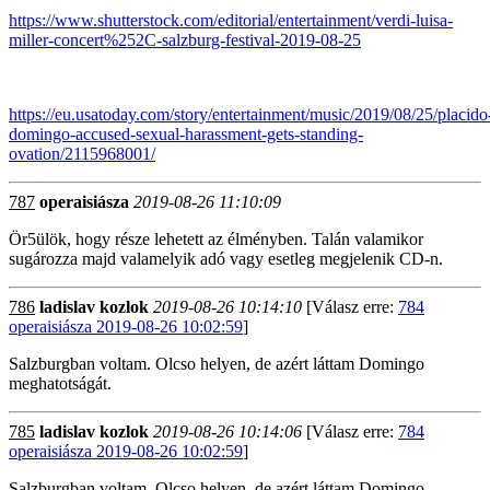
https://www.shutterstock.com/editorial/entertainment/verdi-luisa-
miller-concert%252C-salzburg-festival-2019-08-25
https://eu.usatoday.com/story/entertainment/music/2019/08/25/placido
domingo-accused-sexual-harassment-gets-standing-
ovation/2115968001/
787
operaisiásza
2019-08-26 11:10:09
Ör5ülök, hogy része lehetett az élményben. Talán valamikor
sugározza majd valamelyik adó vagy esetleg megjelenik CD-n.
786
ladislav kozlok
2019-08-26 10:14:10
[Válasz erre:
784
operaisiásza 2019-08-26 10:02:59
]
Salzburgban voltam. Olcso helyen, de azért láttam Domingo
meghatotságát.
785
ladislav kozlok
2019-08-26 10:14:06
[Válasz erre:
784
operaisiásza 2019-08-26 10:02:59
]
Salzburgban voltam. Olcso helyen, de azért láttam Domingo