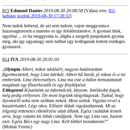
815
Edmond Dantes
2019-08-30 20:08:58
[Válasz erre:
811
ladislav kozlok 2019-08-30 17:28:32
]
Nem tudok heberul, de azt sem tudom, vajon meggyonta-e
hazassagtoreseit a maestro es igy feloldoztatott-e. A gyonasi titok,
ugyebar ... es ha meggyonta is, aligha a szegedi puspoknek gyonta
meg, aki igy ugyanugy nem tudhat egy kolleganak tortent esetleges
gyonasrol.
814
IVA
2019-08-30 20:01:03
„
Olympia
Albert, mikor idekísért, nagyon határozottan
figyelmeztetett, hogy Lina intrikál. Albert hű barát, jó rokon és a mi
emberünk. Lina életveszélyes. Lina ma este a bálon bemutattatott
magának egy főszerkesztőt és egy fényképészt.
Ettingenné
Köszönöm az információt, lányom. Intézkedni fogok,
még pedig erélyesen. De most legyünk tárgyilagosak. Tudod, hogy
ilyesmiről soha nem szóltam neked. Most szólok. Vigyázz evvel a
huszártiszttel. Légy okos. Először látlak vigyázatlannak. Mi az
irígység rettenetes ellenőrzése alatt állunk. Egész családok lesnek
arra, hogy valami kis hibát csináljunk. Nem egy Lina van, hanem
ezer. Egész Bécs egy nagy Lina. Kell többet mondanom?
”
(Molnár Ferenc)