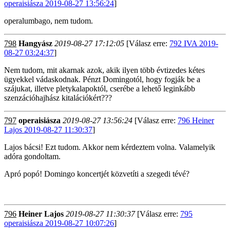
operaisiásza 2019-08-27 13:56:24
]
operalumbago, nem tudom.
798
Hangyász
2019-08-27 17:12:05
[Válasz erre:
792 IVA 2019-
08-27 03:24:37
]
Nem tudom, mit akarnak azok, akik ilyen több évtizedes kétes
ügyekkel vádaskodnak. Pénzt Domingotól, hogy fogják be a
szájukat, illetve pletykalapoktól, cserébe a lehető leginkább
szenzációhajhász kitalációkért???
797
operaisiásza
2019-08-27 13:56:24
[Válasz erre:
796 Heiner
Lajos 2019-08-27 11:30:37
]
Lajos bácsi! Ezt tudom. Akkor nem kérdeztem volna. Valamelyik
adóra gondoltam.
Apró popó! Domingo koncertjét közvetíti a szegedi tévé?
796
Heiner Lajos
2019-08-27 11:30:37
[Válasz erre:
795
operaisiásza 2019-08-27 10:07:26
]