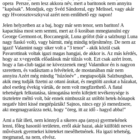
opera Persze, nem lesz akkora név, mert a baritonok nem annyira
"kapósak". Mondjuk, egy Svéd Sándorral, egy Melissel, vagy akár
egy Hvorosztovszkyval azért nem említhető egy napon!
Jelen helyzetben az a baj, hogy már sem tenor, sem bariton! A
kapacitása most sem semmi, mert az ő korában mmegtanulni egy
George Germont-ot, Boccanegrát, Luna grófot (bár a salzburgi Luna
nagy fiaskó volt), vagy bármit, még mindig teljesítmény. De nem az
igazi! Valamint nagy siker volt a "3 tenor" - akik közül csak
Pavarottinak voltak igazi magas hangjai, de akkor is. Az más kérdés,
hogy az x+egyedik előadásuk már túlzás volt. Ezt csak azért írom,
hogy a fan-club tagjai ne kövezzenek meg! Valamikor én is nagyon
szerettem, és vadásztam a felvételeit, de mostanában már nem
annyira Azért még mindig "húzónév" , megtapsolják Salzburgban,
akik meg tudják fizetni az ottani árakat, és megtölti azokat a házakat,
ahol esetleg évekig várták, de nem volt megfizethető. A fiatal
tehetségek felkutatása, támogatása terén kifejtett tevékenysége is
tiszteletre méltó volt, bár ennek nimbuszát az utóbbi hetek-hónapok
negatív hírei kissé megtépázták! Sajnos, nincs egy jó menedzsere,
aki megmagyarázza neki, hogy "öreg, itt az idő - hagyd abba!"
Ami a fiát illeti, nem könnyű a sikeres apa (anya) gyermekének
lenni, főleg hasonló területen, erről akár hazai, akár külföldi neves
művészek gyermekei köteteket mesélhetnének. Ha igazi tehetség,
megmarad, na nem, elvész.