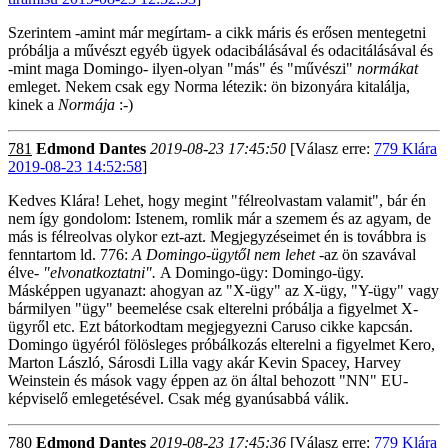
Szerintem -amint már megírtam- a cikk máris és erősen mentegetni
próbálja a művészt egyéb ügyek odacibálásával és odacitálásával és
-mint maga Domingo- ilyen-olyan "más" és "művészi"
normákat
emleget. Nekem csak egy Norma létezik: ön bizonyára kitalálja,
kinek a
Normája
:-)
781
Edmond Dantes
2019-08-23 17:45:50
[Válasz erre:
779 Klára
2019-08-23 14:52:58
]
Kedves Klára! Lehet, hogy megint "félreolvastam valamit", bár én
nem így gondolom: Istenem, romlik már a szemem és az agyam, de
más is félreolvas olykor ezt-azt. Megjegyzéseimet én is továbbra is
fenntartom ld. 776:
A Domingo-ügytől nem lehet
-az ön szavával
élve-
"elvonatkoztatni".
A Domingo-ügy: Domingo-ügy.
Másképpen ugyanazt: ahogyan az "X-ügy" az X-ügy, "Y-ügy" vagy
bármilyen "ügy" beemelése csak elterelni próbálja a figyelmet X-
ügyről etc. Ezt bátorkodtam megjegyezni Caruso cikke kapcsán.
Domingo ügyéról fölösleges próbálkozás elterelni a figyelmet Kero,
Marton László, Sárosdi Lilla vagy akár Kevin Spacey, Harvey
Weinstein és mások vagy éppen az ön által behozott "NN" EU-
képviselő emlegetésével. Csak még gyanúsabbá válik.
780
Edmond Dantes
2019-08-23 17:45:36
[Válasz erre:
779 Klára