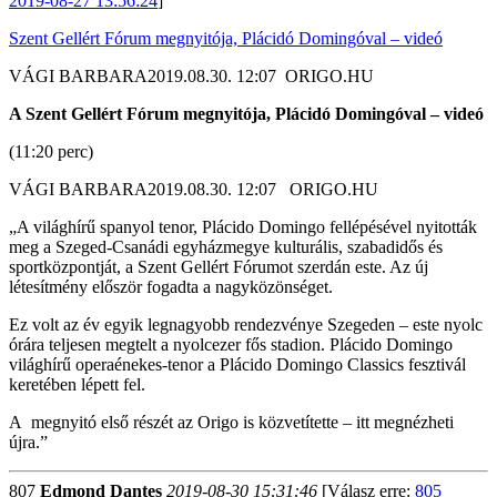
2019-08-27 13:56:24
]
Szent Gellért Fórum megnyitója, Plácidó Domingóval – videó
VÁGI BARBARA2019.08.30. 12:07 ORIGO.HU
A Szent Gellért Fórum megnyitója, Plácidó Domingóval – videó
(11:20 perc)
VÁGI BARBARA2019.08.30. 12:07 ORIGO.HU
„A világhírű spanyol tenor, Plácido Domingo fellépésével nyitották
meg a Szeged-Csanádi egyházmegye kulturális, szabadidős és
sportközpontját, a Szent Gellért Fórumot szerdán este. Az új
létesítmény először fogadta a nagyközönséget.
Ez volt az év egyik legnagyobb rendezvénye Szegeden – este nyolc
órára teljesen megtelt a nyolcezer fős stadion. Plácido Domingo
világhírű operaénekes-tenor a Plácido Domingo Classics fesztivál
keretében lépett fel.
A megnyitó első részét az Origo is közvetítette – itt megnézheti
újra.”
807
Edmond Dantes
2019-08-30 15:31:46
[Válasz erre:
805