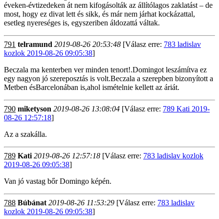
éveken-évtizedeken át nem kifogásolták az állítólagos zaklatást – de
most, hogy ez divat lett és sikk, és már nem járhat kockázattal,
esetleg nyereséges is, egyszeriben áldozattá váltak.
791
telramund
2019-08-26 20:53:48
[Válasz erre:
783 ladislav
kozlok 2019-08-26 09:05:38
]
Beczala ma kenterben ver minden tenort!.Domingot leszámítva ez
egy nagyon jó szereposztás is volt.Beczala a szerepben bizonyított a
Metben ésBarcelonában is,ahol ismételnie kellett az áriát.
790
miketyson
2019-08-26 13:08:04
[Válasz erre:
789 Kati 2019-
08-26 12:57:18
]
Az a szakálla.
789
Kati
2019-08-26 12:57:18
[Válasz erre:
783 ladislav kozlok
2019-08-26 09:05:38
]
Van jó vastag bőr Domingo képén.
788
Búbánat
2019-08-26 11:53:29
[Válasz erre:
783 ladislav
kozlok 2019-08-26 09:05:38
]