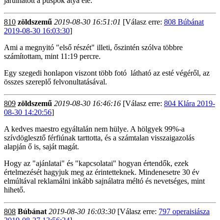
járulhatott a puspok atya elé.
810
zöldszemű
2019-08-30 16:51:01
[Válasz erre:
808 Búbánat
2019-08-30 16:03:30
]
Ami a megnyitó "első részét" illeti, őszintén szólva többre
számítottam, mint 11:19 percre.
Egy szegedi honlapon viszont több fotó látható az esté végéről, az
összes szereplő felvonultatásával.
809
zöldszemű
2019-08-30 16:46:16
[Válasz erre:
804 Klára 2019-
08-30 14:20:56
]
A kedves maestro egyáltalán nem hülye. A hölgyek 99%-a
szívdöglesztő férfiúnak tarttotta, és a számtalan visszaigazolás
alapján ő is, saját magát.
Hogy az "ajánlatai" és "kapcsolatai" hogyan értendők, ezek
értelmezését hagyjuk meg az érintetteknek. Mindenesetre 30 év
elmúltával reklamálni inkább sajnálatra méltó és nevetséges, mint
hihető.
808
Búbánat
2019-08-30 16:03:30
[Válasz erre:
797 operaisiásza