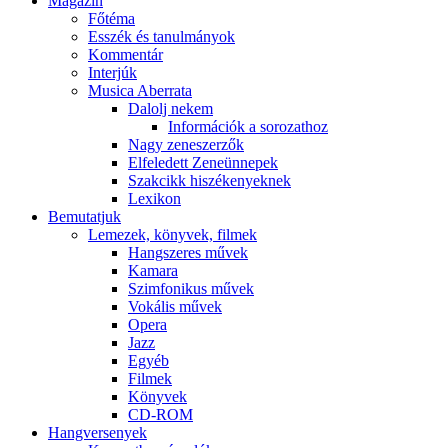
Magazin
Főtéma
Esszék és tanulmányok
Kommentár
Interjúk
Musica Aberrata
Dalolj nekem
Információk a sorozathoz
Nagy zeneszerzők
Elfeledett Zeneünnepek
Szakcikk hiszékenyeknek
Lexikon
Bemutatjuk
Lemezek, könyvek, filmek
Hangszeres művek
Kamara
Szimfonikus művek
Vokális művek
Opera
Jazz
Egyéb
Filmek
Könyvek
CD-ROM
Hangversenyek