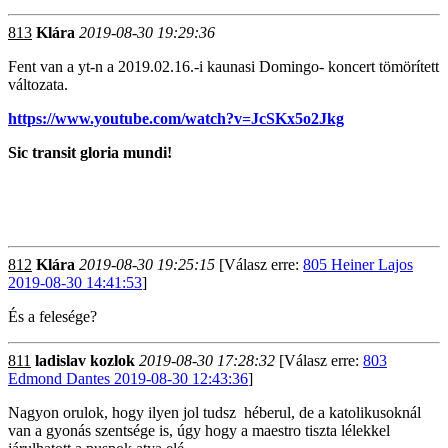
813
Klára
2019-08-30 19:29:36
Fent van a yt-n a 2019.02.16.-i kaunasi Domingo- koncert tömörített
változata.
https://www.youtube.com/watch?v=JcSKx5o2Jkg
Sic transit gloria mundi!
812
Klára
2019-08-30 19:25:15
[Válasz erre:
805 Heiner Lajos
2019-08-30 14:41:53
]
És a felesége?
811
ladislav kozlok
2019-08-30 17:28:32
[Válasz erre:
803
Edmond Dantes 2019-08-30 12:43:36
]
Nagyon orulok, hogy ilyen jol tudsz héberul, de a katolikusoknál
van a gyonás szentsége is, úgy hogy a maestro tiszta lélekkel