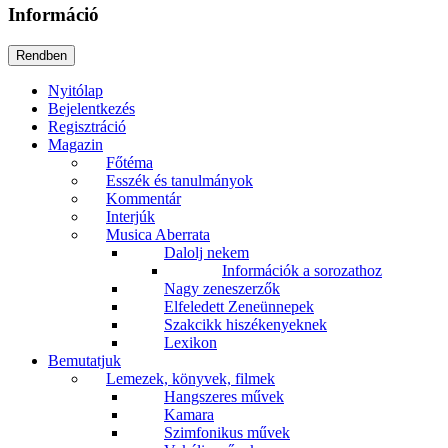
Információ
Nyitólap
Bejelentkezés
Regisztráció
Magazin
Főtéma
Esszék és tanulmányok
Kommentár
Interjúk
Musica Aberrata
Dalolj nekem
Információk a sorozathoz
Nagy zeneszerzők
Elfeledett Zeneünnepek
Szakcikk hiszékenyeknek
Lexikon
Bemutatjuk
Lemezek, könyvek, filmek
Hangszeres művek
Kamara
Szimfonikus művek