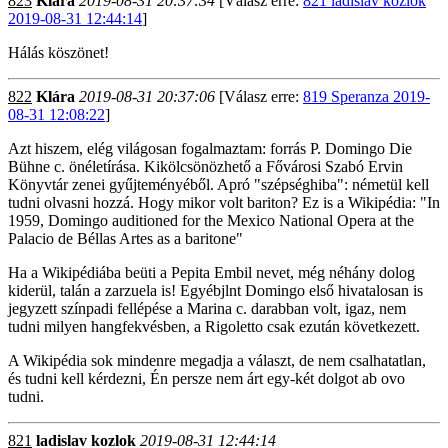
823
Klára
2019-08-31 20:37:34
[Válasz erre:
821 ladislav kozlok
2019-08-31 12:44:14
]
Hálás köszönet!
822
Klára
2019-08-31 20:37:06
[Válasz erre:
819 Speranza 2019-
08-31 12:08:22
]
Azt hiszem, elég világosan fogalmaztam: forrás P. Domingo Die
Bühne c. önéletírása. Kikölcsönözhető a Fővárosi Szabó Ervin
Könyvtár zenei gyűjteményéből. Apró "szépséghiba": németül kell
tudni olvasni hozzá. Hogy mikor volt bariton? Ez is a Wikipédia: "In
1959, Domingo auditioned for the Mexico National Opera at the
Palacio de Béllas Artes as a baritone"
Ha a Wikipédiába beüti a Pepita Embil nevet, még néhány dolog
kiderül, talán a zarzuela is! Egyébjlnt Domingo első hivatalosan is
jegyzett színpadi fellépése a Marina c. darabban volt, igaz, nem
tudni milyen hangfekvésben, a Rigoletto csak ezután következett.
A Wikipédia sok mindenre megadja a választ, de nem csalhatatlan,
és tudni kell kérdezni, Én persze nem árt egy-két dolgot ab ovo
tudni.
821
ladislav kozlok
2019-08-31 12:44:14