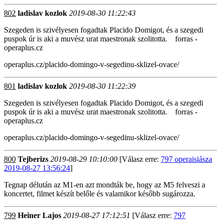
802
ladislav kozlok
2019-08-30 11:22:43
Szegeden is szivélyesen fogadtak Placido Domigot, és a szegedi
puspok úr is aki a muvész urat maestronak szolitotta. forras -
operaplus.cz
operaplus.cz/placido-domingo-v-segedinu-sklizel-ovace/
801
ladislav kozlok
2019-08-30 11:22:39
Szegeden is szivélyesen fogadtak Placido Domigot, és a szegedi
puspok úr is aki a muvész urat maestronak szolitotta. forras -
operaplus.cz
operaplus.cz/placido-domingo-v-segedinu-sklizel-ovace/
800
Tejberizs
2019-08-29 10:10:00
[Válasz erre:
797 operaisiásza
2019-08-27 13:56:24
]
Tegnap délután az M1-en azt mondták be, hogy az M5 felveszi a
koncertet, filmet készít belőle és valamikor később sugározza.
799
Heiner Lajos
2019-08-27 17:12:51
[Válasz erre:
797