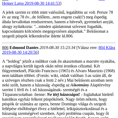
Heiner Lajos 2019-08-30 14:41:53
]
A jelek szerint ez több mint valószínű, legalábbis az
volt
. Persze 78
év az meg 78 év...de felőlem...nem engem csal(t?) meg éspedig
általa bevallottan rendszeresen, hanem a hitvesét, gyermekei anyját,
ahogy nyilatkozta:
"...
minden ajánlatomat szívesen fogadták,
kapcsolataim kölcsönös megegyezésen alapultak.” Beírásomat a
szegedi püspök lelkendezése ihlette ld.806.
806
Edmond Dantes
2019-08-30 15:23:34
[Válasz erre:
804 Klára
2019-08-30 14:20:56
]
A "boldog" jelzőt a múltkor csak én akasztottam a
maestro
nyakába,
a napvilágra került ügyek okán némi ironikus célzattal. Két
fiúgyermeknél, Plácido Francisco (1965) és Alvaro Maurizio (1968)
nem találtam többet. (Forrás: wiki, oldalt valóban 3-as szám áll, de
a szöveges részben csak a fenti 2 név.) Mai beírásom azonban nem
neki szólt, hanem a házasság -éspedig az
Alkotmány
Alaptörvény
szerint 1 férfi és 1 nő házasságának- szentségét és a
Tízparancsolatban -benne:
Ne törj házasságot!
- foglaltakat hirdető
katolikus egyház felkent püspökének. Nagy öröm nékem, hogy
püspök úr számára az opera, benne Domingo világa és szegedi
fellépése elsőbbséget élvez a hitélettel, lelkipásztorkodással és a
házasság szentségével szemben. Apró probléma csupán, hogy őt