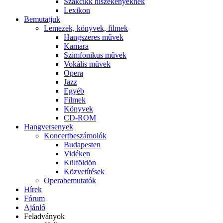
Szakcikk hiszékenyeknek
Lexikon
Bemutatjuk
Lemezek, könyvek, filmek
Hangszeres művek
Kamara
Szimfonikus művek
Vokális művek
Opera
Jazz
Egyéb
Filmek
Könyvek
CD-ROM
Hangversenyek
Koncertbeszámolók
Budapesten
Vidéken
Külföldön
Közvetítések
Operabemutatók
Hírek
Fórum
Ajánló
Feladványok