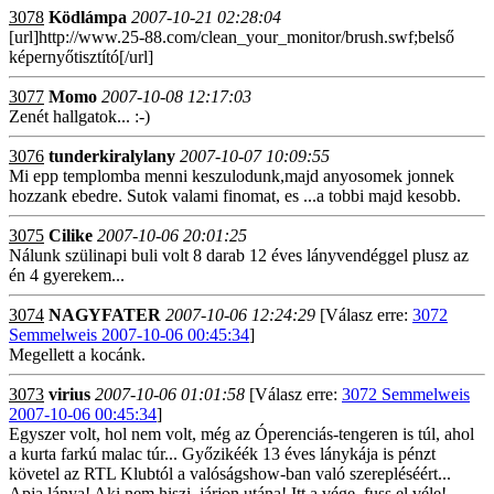
3078
Ködlámpa
2007-10-21 02:28:04
[url]http://www.25-88.com/clean_your_monitor/brush.swf;belső
képernyőtisztító[/url]
3077
Momo
2007-10-08 12:17:03
Zenét hallgatok... :-)
3076
tunderkiralylany
2007-10-07 10:09:55
Mi epp templomba menni keszulodunk,majd anyosomek jonnek
hozzank ebedre. Sutok valami finomat, es ...a tobbi majd kesobb.
3075
Cilike
2007-10-06 20:01:25
Nálunk szülinapi buli volt 8 darab 12 éves lányvendéggel plusz az
én 4 gyerekem...
3074
NAGYFATER
2007-10-06 12:24:29
[Válasz erre:
3072
Semmelweis 2007-10-06 00:45:34
]
Megellett a kocánk.
3073
virius
2007-10-06 01:01:58
[Válasz erre:
3072 Semmelweis
2007-10-06 00:45:34
]
Egyszer volt, hol nem volt, még az Óperenciás-tengeren is túl, ahol
a kurta farkú malac túr... Győzikéék 13 éves lánykája is pénzt
követel az RTL Klubtól a valóságshow-ban való szerepléséért...
Apja lánya! Aki nem hiszi, járjon utána! Itt a vége, fuss el véle!