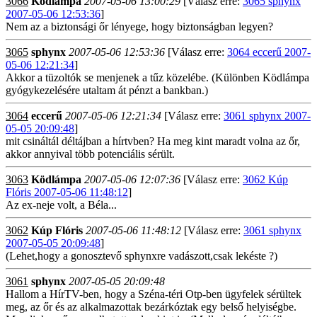
3066
Ködlámpa
2007-05-06 13:00:29
[Válasz erre:
3065 sphynx
2007-05-06 12:53:36
]
Nem az a biztonsági őr lényege, hogy biztonságban legyen?
3065
sphynx
2007-05-06 12:53:36
[Válasz erre:
3064 eccerű 2007-
05-06 12:21:34
]
Akkor a tüzoltók se menjenek a tűz közelébe. (Különben Ködlámpa
gyógykezelésére utaltam át pénzt a bankban.)
3064
eccerű
2007-05-06 12:21:34
[Válasz erre:
3061 sphynx 2007-
05-05 20:09:48
]
mit csináltál déltájban a hírtvben? Ha meg kint maradt volna az őr,
akkor annyival több potenciális sérült.
3063
Ködlámpa
2007-05-06 12:07:36
[Válasz erre:
3062 Kúp
Flóris 2007-05-06 11:48:12
]
Az ex-neje volt, a Béla...
3062
Kúp Flóris
2007-05-06 11:48:12
[Válasz erre:
3061 sphynx
2007-05-05 20:09:48
]
(Lehet,hogy a gonosztevő sphynxre vadászott,csak lekéste ?)
3061
sphynx
2007-05-05 20:09:48
Hallom a HírTV-ben, hogy a Széna-téri Otp-ben ügyfelek sérültek
meg, az őr és az alkalmazottak bezárkóztak egy belső helyiségbe.