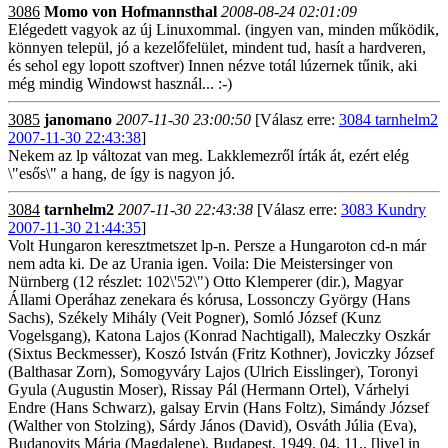
3086
Momo von Hofmannsthal
2008-08-24 02:01:09
Elégedett vagyok az új Linuxommal. (ingyen van, minden működik,
könnyen települ, jó a kezelőfelület, mindent tud, hasít a hardveren,
és sehol egy lopott szoftver) Innen nézve totál lúzernek tűnik, aki
még mindig Windowst használ... :-)
3085
janomano
2007-11-30 23:00:50
[Válasz erre:
3084 tarnhelm2
2007-11-30 22:43:38
]
Nekem az lp változat van meg. Lakklemezről írták át, ezért elég
\"esős\" a hang, de így is nagyon jó.
3084
tarnhelm2
2007-11-30 22:43:38
[Válasz erre:
3083 Kundry
2007-11-30 21:44:35
]
Volt Hungaron keresztmetszet lp-n. Persze a Hungaroton cd-n már
nem adta ki. De az Urania igen. Voila: Die Meistersinger von
Nürnberg (12 részlet: 102\'52\") Otto Klemperer (dir.), Magyar
Állami Operáhaz zenekara és kórusa, Lossonczy György (Hans
Sachs), Székely Mihály (Veit Pogner), Somló József (Kunz
Vogelsgang), Katona Lajos (Konrad Nachtigall), Maleczky Oszkár
(Sixtus Beckmesser), Koszó István (Fritz Kothner), Joviczky József
(Balthasar Zorn), Somogyváry Lajos (Ulrich Eisslinger), Toronyi
Gyula (Augustin Moser), Rissay Pál (Hermann Ortel), Várhelyi
Endre (Hans Schwarz), galsay Ervin (Hans Foltz), Simándy József
(Walther von Stolzing), Sárdy János (David), Osváth Júlia (Eva),
Budanovits Mária (Magdalene), Budapest, 1949. 04. 11., [live] in