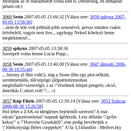
Mondjuk az őr maradhatott volna kint is. (Mellesleg, én déltájban
jártam ott.)
3060
Sesto
2007-05-05 15:04:32
[Válasz erre:
3059 sphynx 2007-
05-05 13:58:36
]
...nem de tele volt jobbnál-jobb zenenével, persze minden csakis
felvételröl, vagyis nem live,...ugyhogy Neked kötelezö lenne
megtekinteni!...
3059
sphynx
2007-05-05 13:58:36
Szerepelt volna benne Lucia Popp...
3058
Sesto
2007-05-05 13:46:00
[Válasz erre:
3047 álmodó 2006-
08-30 10:35:44
]
....bizony jó film volt(!), mig a Stone-film egy plot-nélküli,
szentimentális, túlcsöpögö (ál)patriotizmusban
megfulladó+szenvelgö, s az \"érzelmek húrjait pengetö, olcsó,
ámerikás C-mozi volt\"!... :-(
3057
Kúp Flóris
2007-05-05 12:59:14
[Válasz erre:
3053 Szárcsa
2006-08-30 15:26:58
]
Hol lehet a ZAK-ra ideiglenes bejelentőt szerezni? A mai
olyan\"gasztronómiai\"napnak ígérkezik. Lesz délután \"győri-
keksz\" a \"Horovitz Gyurkától\",este pedig bevehetjük a
\"Jótékonysági Béres cseppeket\" A\'la 3,14Jandón - Medveczky