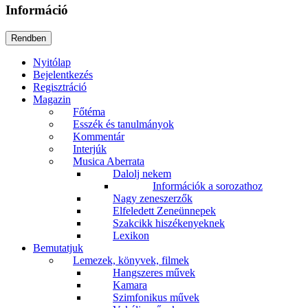
Információ
Nyitólap
Bejelentkezés
Regisztráció
Magazin
Főtéma
Esszék és tanulmányok
Kommentár
Interjúk
Musica Aberrata
Dalolj nekem
Információk a sorozathoz
Nagy zeneszerzők
Elfeledett Zeneünnepek
Szakcikk hiszékenyeknek
Lexikon
Bemutatjuk
Lemezek, könyvek, filmek
Hangszeres művek
Kamara
Szimfonikus művek