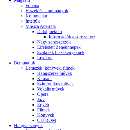
Magazin
Főtéma
Esszék és tanulmányok
Kommentár
Interjúk
Musica Aberrata
Dalolj nekem
Információk a sorozathoz
Nagy zeneszerzők
Elfeledett Zeneünnepek
Szakcikk hiszékenyeknek
Lexikon
Bemutatjuk
Lemezek, könyvek, filmek
Hangszeres művek
Kamara
Szimfonikus művek
Vokális művek
Opera
Jazz
Egyéb
Filmek
Könyvek
CD-ROM
Hangversenyek