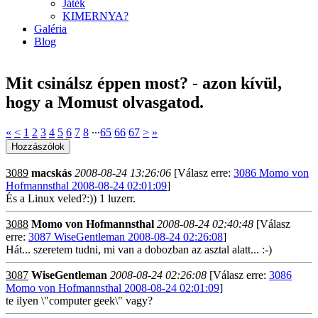
Játék
KIMERNYA?
Galéria
Blog
Mit csinálsz éppen most? - azon kívül,
hogy a Momust olvasgatod.
«
<
1
2
3
4
5
6
7
8
∙∙∙
65
66
67
>
»
3089
macskás
2008-08-24 13:26:06
[Válasz erre:
3086 Momo von
Hofmannsthal 2008-08-24 02:01:09
]
És a Linux veled?:)) 1 luzerr.
3088
Momo von Hofmannsthal
2008-08-24 02:40:48
[Válasz
erre:
3087 WiseGentleman 2008-08-24 02:26:08
]
Hát... szeretem tudni, mi van a dobozban az asztal alatt... :-)
3087
WiseGentleman
2008-08-24 02:26:08
[Válasz erre:
3086
Momo von Hofmannsthal 2008-08-24 02:01:09
]
te ilyen \"computer geek\" vagy?