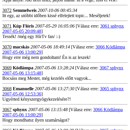
3072
Semmelweis
2007-10-06 00:45:34
Itt egy, az utóbbi időben kissé elfelejtett topic... Meséljetek!
3071
Kúp Flóris
2007-05-29 16:05:06
[Válasz erre:
3061 sphynx
2007-05-05 20:09:48
]
Tessék! /még egy HírTv fan/ :-)
3070
macskás
2007-05-06 18:49:14
[Válasz erre:
3066 Ködlámpa
2007-05-06 13:00:29
]
Hogy erre még nem gondoltam! Én is az leszek!
3069
Ködlámpa
2007-05-06 13:28:24
[Válasz erre:
3067 sphynx
2007-05-06 13:15:48
]
Bocsáss meg Mester, még kezelés előtt vagyok...
3068
Emanuelle
2007-05-06 13:27:30
[Válasz erre:
3065 sphynx
2007-05-06 12:53:36
]
Ugyérted kényszergyógykezelésére?!
3067
sphynx
2007-05-06 13:15:48
[Válasz erre:
3066 Ködlámpa
2007-05-06 13:00:29
]
Hogy mondhatsz ilyen szamárságot?