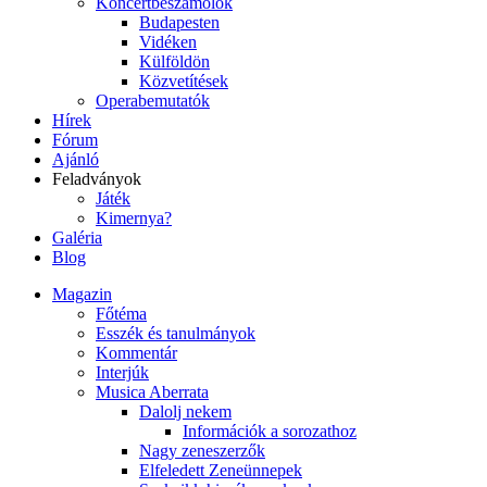
Koncertbeszámolók
Budapesten
Vidéken
Külföldön
Közvetítések
Operabemutatók
Hírek
Fórum
Ajánló
Feladványok
Játék
Kimernya?
Galéria
Blog
Magazin
Főtéma
Esszék és tanulmányok
Kommentár
Interjúk
Musica Aberrata
Dalolj nekem
Információk a sorozathoz
Nagy zeneszerzők
Elfeledett Zeneünnepek