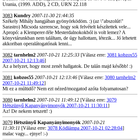
Urania, (1999. ADD), 2 CD, URN 22.118
3083
Kundry
2007-11-30 21:44:35
Székely Mihály hangjában gyönyörködöm. :) (az \"abszolút\"
Sarastro) Micsoda szerencse, hogy sok felvételt készítettek vele...
Apropó: a Klemperer-féle Mesterdalnokokból is volt lemez? A
könyvtárunkban nem találtam, de úgy hallottam, létezik... Jó lehetett
akkoriban operalátogatónak lenni...
3082
tarnhelm2
2007-10-21 12:25:33
[Válasz erre:
3081 kobzos55
2007-10-21 12:13:46
]
Az a helyzet, hogy most zenét hallgatok. De talán majd később! :)
3081
kobzos55
2007-10-21 12:13:46
[Válasz erre:
3080 tarnhelm2
2007-10-21 11:49:12
]
Mi ez a múltidő? Nem ezt nézed/mozgatod azóta folyamatosan?
3080
tarnhelm2
2007-10-21 11:49:12
[Válasz erre:
3079
Hétszünyű Kapanyányimonyók 2007-10-21 11:30:11
]
Az! De nekem tetszett! :)
3079
Hétszünyű Kapanyányimonyók
2007-10-21
11:30:11
[Válasz erre:
3078 Ködlámpa 2007-10-21 02:28:04
]
malac vagy... ejnye! :-)