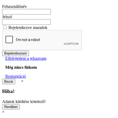
Fehasználónév
Jelszó
Bejelentkezve maradok
Elfelejtettem a jelszavam
Még nincs fiókom
Regisztráció
×
Hiba!
Adatok kitöltése kötelező!
×