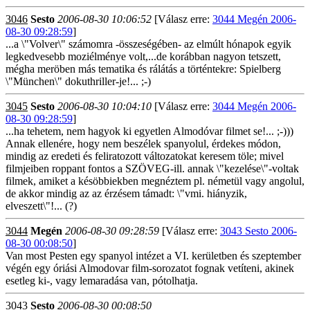
3046
Sesto
2006-08-30 10:06:52
[Válasz erre:
3044 Megén 2006-
08-30 09:28:59
]
...a \"Volver\" számomra -összeségében- az elmúlt hónapok egyik
legkedvesebb moziélménye volt,...de korábban nagyon tetszett,
mégha meröben más tematika és rálátás a történtekre: Spielberg
\"München\" dokuthriller-je!... ;-)
3045
Sesto
2006-08-30 10:04:10
[Válasz erre:
3044 Megén 2006-
08-30 09:28:59
]
...ha tehetem, nem hagyok ki egyetlen Almodóvar filmet se!... ;-)))
Annak ellenére, hogy nem beszélek spanyolul, érdekes módon,
mindig az eredeti és feliratozott változatokat keresem töle; mivel
filmjeiben roppant fontos a SZÖVEG-ill. annak \"kezelése\"-voltak
filmek, amiket a késöbbiekben megnéztem pl. németül vagy angolul,
de akkor mindig az az érzésem támadt: \"vmi. hiányzik,
elveszett\"!... (?)
3044
Megén
2006-08-30 09:28:59
[Válasz erre:
3043 Sesto 2006-
08-30 00:08:50
]
Van most Pesten egy spanyol intézet a VI. kerületben és szeptember
végén egy óriási Almodovar film-sorozatot fognak vetíteni, akinek
esetleg ki-, vagy lemaradása van, pótolhatja.
3043
Sesto
2006-08-30 00:08:50