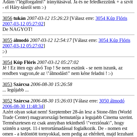
Ádám \"légiforgalmi\" irányításával. Ja és ne feledkezzünk + a szvit
- el Háry-tásról sem :-)
3056
tukán
2007-03-12 15:26:23
[Válasz erre:
3054 Kúp Flóris
2007-03-12 05:27:02
]
De NAGYOT!
3055
álmodó
2007-03-12 12:54:17
[Válasz erre:
3054 Kúp Flóris
2007-03-12 05:27:02
]
;-)
3054
Kúp Flóris
2007-03-12 05:27:02
Jé ! Ez itten egy alvó Top ! Se nem eszünk - se nem iszunk, az
rendben vagyon,de az \"álmodást\" nem kéne feladni ! :-)
3053
Szárcsa
2006-08-30 15:26:58
... legújabb ...
3052
Szárcsa
2006-08-30 15:26:03
[Válasz erre:
3050 álmodó
2006-08-30 11:48:34
]
Azért olyan sokat nem! Szeptember 28-án lesz a Stone-film (World
Trade Center) magyarországi bemutatója a legujabb Cinema szerint.
Természetesen ez csak annyiban tekinthető \"verziónak\", hogy
szintén a szept. 11-i terrortámadással foglalkozik. De - nomen est
omen - a ledöntött tornyokkal, nem pedig az eltérített, majd lezuhant