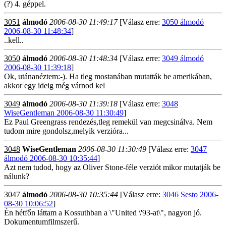
(?) 4. géppel.
3051
álmodó
2006-08-30 11:49:17
[Válasz erre:
3050 álmodó
2006-08-30 11:48:34
]
..kell..
3050
álmodó
2006-08-30 11:48:34
[Válasz erre:
3049 álmodó
2006-08-30 11:39:18
]
Ok, utánanéztem:-). Ha tleg mostanában mutatták be amerikában,
akkor egy ideig még várnod kel
3049
álmodó
2006-08-30 11:39:18
[Válasz erre:
3048
WiseGentleman 2006-08-30 11:30:49
]
Ez Paul Greengrass rendezés,tleg remekül van megcsinálva. Nem
tudom mire gondolsz,melyik verzióra...
3048
WiseGentleman
2006-08-30 11:30:49
[Válasz erre:
3047
álmodó 2006-08-30 10:35:44
]
Azt nem tudod, hogy az Oliver Stone-féle verziót mikor mutatják be
nálunk?
3047
álmodó
2006-08-30 10:35:44
[Válasz erre:
3046 Sesto 2006-
08-30 10:06:52
]
Én hétfőn láttam a Kossuthban a \"United \'93-at\", nagyon jó.
Dokumentumfilmszerű.