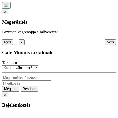
x
Megerősítés
Biztosan végrehajtja a műveletet?
x
Café Momus tartalmak
Tartalom
Mégsem
Rendben
x
Bejelentkezés