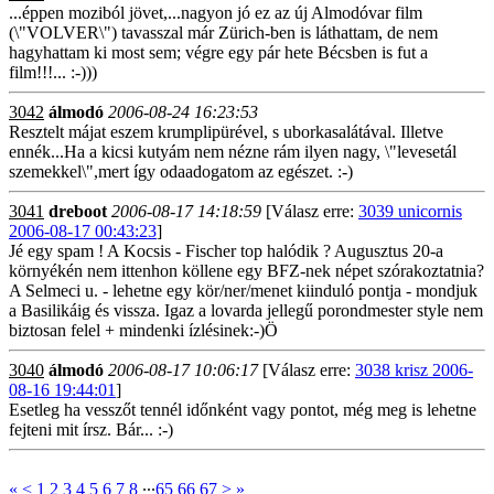
...éppen moziból jövet,...nagyon jó ez az új Almodóvar film
(\"VOLVER\") tavasszal már Zürich-ben is láthattam, de nem
hagyhattam ki most sem; végre egy pár hete Bécsben is fut a
film!!!... :-)))
3042
álmodó
2006-08-24 16:23:53
Resztelt májat eszem krumplipürével, s uborkasalátával. Illetve
ennék...Ha a kicsi kutyám nem nézne rám ilyen nagy, \"levesetál
szemekkel\",mert így odaadogatom az egészet. :-)
3041
dreboot
2006-08-17 14:18:59
[Válasz erre:
3039 unicornis
2006-08-17 00:43:23
]
Jé egy spam ! A Kocsis - Fischer top halódik ? Augusztus 20-a
környékén nem ittenhon köllene egy BFZ-nek népet szórakoztatnia?
A Selmeci u. - lehetne egy kör/ner/menet kiinduló pontja - mondjuk
a Basilikáig és vissza. Igaz a lovarda jellegű porondmester style nem
biztosan felel + mindenki ízlésinek:-)Ö
3040
álmodó
2006-08-17 10:06:17
[Válasz erre:
3038 krisz 2006-
08-16 19:44:01
]
Esetleg ha vesszőt tennél időnként vagy pontot, még meg is lehetne
fejteni mit írsz. Bár... :-)
«
<
1
2
3
4
5
6
7
8
∙∙∙
65
66
67
>
»