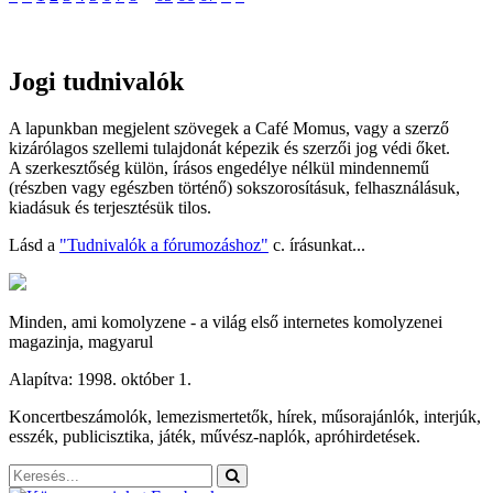
Jogi tudnivalók
A lapunkban megjelent szövegek a Café Momus, vagy a szerző
kizárólagos szellemi tulajdonát képezik és szerzői jog védi őket.
A szerkesztőség külön, írásos engedélye nélkül mindennemű
(részben vagy egészben történő) sokszorosításuk, felhasználásuk,
kiadásuk és terjesztésük tilos.
Lásd a
"Tudnivalók a fórumozáshoz"
c. írásunkat...
Minden, ami komolyzene - a világ első internetes komolyzenei
magazinja, magyarul
Alapítva: 1998. október 1.
Koncertbeszámolók, lemezismertetők, hírek, műsorajánlók, interjúk,
esszék, publicisztika, játék, művész-naplók, apróhirdetések.