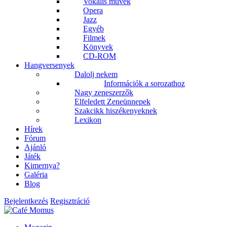
Vokális művek
Opera
Jazz
Egyéb
Filmek
Könyvek
CD-ROM
Hangversenyek
Dalolj nekem
Információk a sorozathoz
Nagy zeneszerzők
Elfeledett Zeneünnepek
Szakcikk hiszékenyeknek
Lexikon
Hírek
Fórum
Ajánló
Játék
Kimernya?
Galéria
Blog
Bejelentkezés
Regisztráció