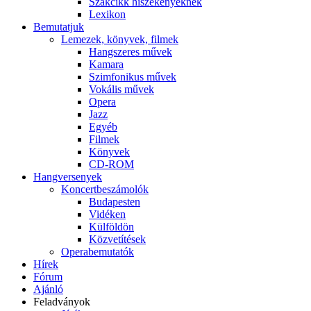
Szakcikk hiszékenyeknek
Lexikon
Bemutatjuk
Lemezek, könyvek, filmek
Hangszeres művek
Kamara
Szimfonikus művek
Vokális művek
Opera
Jazz
Egyéb
Filmek
Könyvek
CD-ROM
Hangversenyek
Koncertbeszámolók
Budapesten
Vidéken
Külföldön
Közvetítések
Operabemutatók
Hírek
Fórum
Ajánló
Feladványok