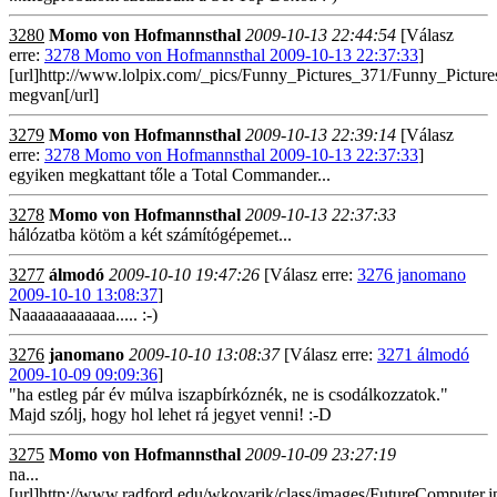
3280
Momo von Hofmannsthal
2009-10-13 22:44:54
[Válasz
erre:
3278 Momo von Hofmannsthal 2009-10-13 22:37:33
]
[url]http://www.lolpix.com/_pics/Funny_Pictures_371/Funny_Picture
megvan[/url]
3279
Momo von Hofmannsthal
2009-10-13 22:39:14
[Válasz
erre:
3278 Momo von Hofmannsthal 2009-10-13 22:37:33
]
egyiken megkattant tőle a Total Commander...
3278
Momo von Hofmannsthal
2009-10-13 22:37:33
hálózatba kötöm a két számítógépemet...
3277
álmodó
2009-10-10 19:47:26
[Válasz erre:
3276 janomano
2009-10-10 13:08:37
]
Naaaaaaaaaaaa..... :-)
3276
janomano
2009-10-10 13:08:37
[Válasz erre:
3271 álmodó
2009-10-09 09:09:36
]
"ha estleg pár év múlva iszapbírkóznék, ne is csodálkozzatok."
Majd szólj, hogy hol lehet rá jegyet venni! :-D
3275
Momo von Hofmannsthal
2009-10-09 23:27:19
na...
[url]http://www.radford.edu/wkovarik/class/images/FutureComputer.j