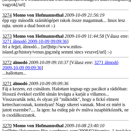
vagyok[/url]
3274
Momo von Hofmannsthal
2009-10-09 21:56:19
épp egy második számítógépet rakok össze magamnak... linux lesz
rajta. unom a dual boot-ot :-)
3273
Momo von Hofmannsthal
2009-10-09 11:44:58
[Válasz erre:
3271 álmodó 2009-10-09 09:09:36
]
fel a fejjel, álmodó... [url]http://www.milos-
island.gr/history/venus.jpg;még semmi sincs veszve[/url] :-)
3272
álmodó
2009-10-09 09:10:37
[Válasz erre:
3271 álmodó
2009-10-09 09:09:36
]
...hallottam...
3271
álmodó
2009-10-09 09:09:36
Fáj a kezem, ezt csinálom. Halottam tegnap egy pacákot a rádióban:
Hosszú évekkel ezelőtt símán levágta a karját a villamos...
Visszavarták neki, és olyan jól "működik", hogy a fickó elment
ketrecharcosnak, komolyan! Nagy sikerei vannak. Most ez miért is
jutott eszembe?.... Ja igen: ha estleg pár év múlva iszapbírkóznék, ne
is csodálkozzatok.
3270
Momo von Hofmannsthal
2009-10-08 23:40:10
[url]http://leisureguy.files.wordpress.com/2008/02/tiramisu_1.jpg;kész