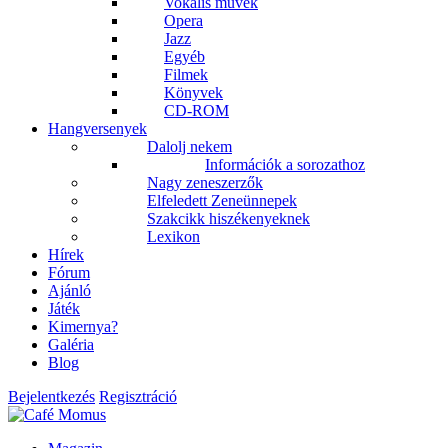
Vokális művek
Opera
Jazz
Egyéb
Filmek
Könyvek
CD-ROM
Hangversenyek
Dalolj nekem
Információk a sorozathoz
Nagy zeneszerzők
Elfeledett Zeneünnepek
Szakcikk hiszékenyeknek
Lexikon
Hírek
Fórum
Ajánló
Játék
Kimernya?
Galéria
Blog
Bejelentkezés
Regisztráció