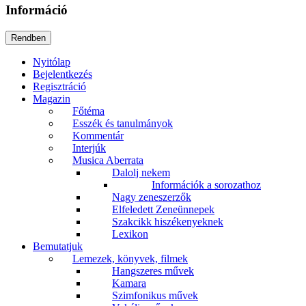
Információ
Nyitólap
Bejelentkezés
Regisztráció
Magazin
Főtéma
Esszék és tanulmányok
Kommentár
Interjúk
Musica Aberrata
Dalolj nekem
Információk a sorozathoz
Nagy zeneszerzők
Elfeledett Zeneünnepek
Szakcikk hiszékenyeknek
Lexikon
Bemutatjuk
Lemezek, könyvek, filmek
Hangszeres művek
Kamara
Szimfonikus művek