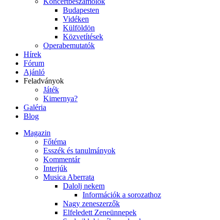
Koncertbeszámolók
Budapesten
Vidéken
Külföldön
Közvetítések
Operabemutatók
Hírek
Fórum
Ajánló
Feladványok
Játék
Kimernya?
Galéria
Blog
Magazin
Főtéma
Esszék és tanulmányok
Kommentár
Interjúk
Musica Aberrata
Dalolj nekem
Információk a sorozathoz
Nagy zeneszerzők
Elfeledett Zeneünnepek