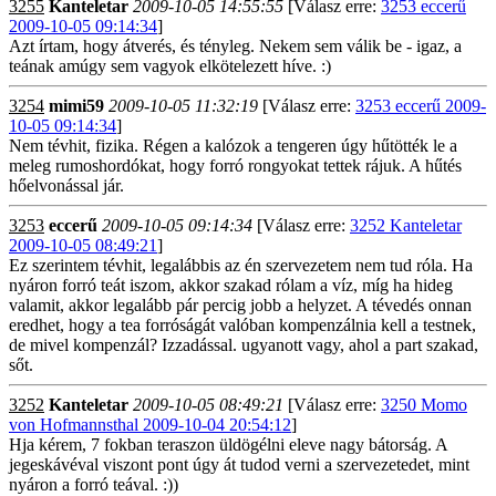
3255
Kanteletar
2009-10-05 14:55:55
[Válasz erre:
3253 eccerű
2009-10-05 09:14:34
]
Azt írtam, hogy átverés, és tényleg. Nekem sem válik be - igaz, a
teának amúgy sem vagyok elkötelezett híve. :)
3254
mimi59
2009-10-05 11:32:19
[Válasz erre:
3253 eccerű 2009-
10-05 09:14:34
]
Nem tévhit, fizika. Régen a kalózok a tengeren úgy hűtötték le a
meleg rumoshordókat, hogy forró rongyokat tettek rájuk. A hűtés
hőelvonással jár.
3253
eccerű
2009-10-05 09:14:34
[Válasz erre:
3252 Kanteletar
2009-10-05 08:49:21
]
Ez szerintem tévhit, legalábbis az én szervezetem nem tud róla. Ha
nyáron forró teát iszom, akkor szakad rólam a víz, míg ha hideg
valamit, akkor legalább pár percig jobb a helyzet. A tévedés onnan
eredhet, hogy a tea forróságát valóban kompenzálnia kell a testnek,
de mivel kompenzál? Izzadással. ugyanott vagy, ahol a part szakad,
sőt.
3252
Kanteletar
2009-10-05 08:49:21
[Válasz erre:
3250 Momo
von Hofmannsthal 2009-10-04 20:54:12
]
Hja kérem, 7 fokban teraszon üldögélni eleve nagy bátorság. A
jegeskávéval viszont pont úgy át tudod verni a szervezetedet, mint
nyáron a forró teával. :))