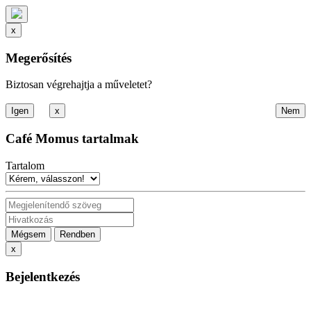
x
Megerősítés
Biztosan végrehajtja a műveletet?
x
Café Momus tartalmak
Tartalom
Mégsem
Rendben
x
Bejelentkezés