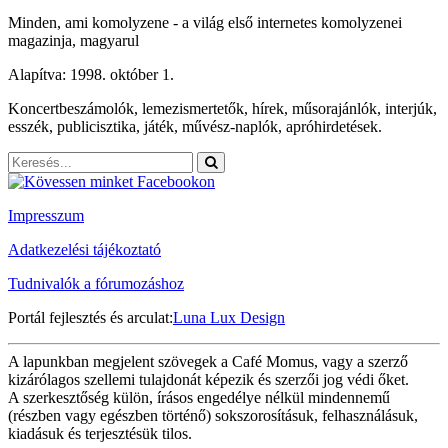
Minden, ami komolyzene - a világ első internetes komolyzenei
magazinja, magyarul
Alapítva: 1998. október 1.
Koncertbeszámolók, lemezismertetők, hírek, műsorajánlók, interjúk,
esszék, publicisztika, játék, művész-naplók, apróhirdetések.
Impresszum
Adatkezelési tájékoztató
Tudnivalók a fórumozáshoz
Portál fejlesztés és arculat:
Luna Lux Design
A lapunkban megjelent szövegek a Café Momus, vagy a szerző
kizárólagos szellemi tulajdonát képezik és szerzői jog védi őket.
A szerkesztőség külön, írásos engedélye nélkül mindennemű
(részben vagy egészben történő) sokszorosításuk, felhasználásuk,
kiadásuk és terjesztésük tilos.