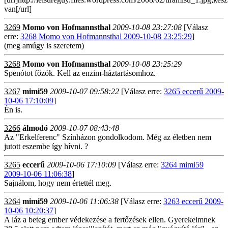
van[/url]
3269
Momo von Hofmannsthal
2009-10-08 23:27:08
[Válasz
erre:
3268 Momo von Hofmannsthal 2009-10-08 23:25:29
]
(meg amúgy is szeretem)
3268
Momo von Hofmannsthal
2009-10-08 23:25:29
Spenótot főzök. Kell az enzim-háztartásomhoz.
3267
mimi59
2009-10-07 09:58:22
[Válasz erre:
3265 eccerű 2009-
10-06 17:10:09
]
Én is.
3266
álmodó
2009-10-07 08:43:48
Az "Erkelferenc" Színházon gondolkodom. Még az életben nem
jutott eszembe így hívni. ?
3265
eccerű
2009-10-06 17:10:09
[Válasz erre:
3264 mimi59
2009-10-06 11:06:38
]
Sajnálom, hogy nem értettél meg.
3264
mimi59
2009-10-06 11:06:38
[Válasz erre:
3263 eccerű 2009-
10-06 10:20:37
]
A láz a beteg ember védekezése a fertőzések ellen. Gyerekeimnek