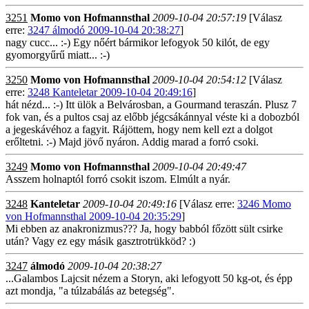
3251
Momo von Hofmannsthal
2009-10-04 20:57:19
[Válasz
erre:
3247 álmodó 2009-10-04 20:38:27
]
nagy cucc... :-) Egy nőért bármikor lefogyok 50 kilót, de egy
gyomorgyűrű miatt... :-)
3250
Momo von Hofmannsthal
2009-10-04 20:54:12
[Válasz
erre:
3248 Kanteletar 2009-10-04 20:49:16
]
hát nézd... :-) Itt ülök a Belvárosban, a Gourmand teraszán. Plusz 7
fok van, és a pultos csaj az előbb jégcsákánnyal véste ki a dobozból
a jegeskávéhoz a fagyit. Rájöttem, hogy nem kell ezt a dolgot
erőltetni. :-) Majd jövő nyáron. Addig marad a forró csoki.
3249
Momo von Hofmannsthal
2009-10-04 20:49:47
Asszem holnaptól forró csokit iszom. Elmúlt a nyár.
3248
Kanteletar
2009-10-04 20:49:16
[Válasz erre:
3246 Momo
von Hofmannsthal 2009-10-04 20:35:29
]
Mi ebben az anakronizmus??? Ja, hogy babból főzött sült csirke
után? Vagy ez egy másik gasztrotrükköd? :)
3247
álmodó
2009-10-04 20:38:27
...Galambos Lajcsit nézem a Storyn, aki lefogyott 50 kg-ot, és épp
azt mondja, "a túlzabálás az betegség".