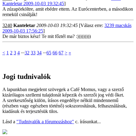
Kanteletar 2009-10-03 19:32:45
]
A zúzapörköltre, amit ebédre ettem. Az Eurócenterben, a másodikon
remekül csinálják!
3240
Kanteletar
2009-10-03 19:32:45
[Válasz erre:
3239 macskás
2009-10-03 17:56:25
]
De már biztos kész! Te mit főztél ma? :)))))))))
<
1
2
3
4
∙∙∙
32
33
34
∙∙∙
65
66
67
>
»
Jogi tudnivalók
A lapunkban megjelent szövegek a Café Momus, vagy a szerző
kizárólagos szellemi tulajdonát képezik és szerzői jog védi őket.
A szerkesztőség külön, írásos engedélye nélkül mindennemű
(részben vagy egészben történő) sokszorosításuk, felhasználásuk,
kiadásuk és terjesztésük tilos.
Lásd a
"Tudnivalók a fórumozáshoz"
c. írásunkat...