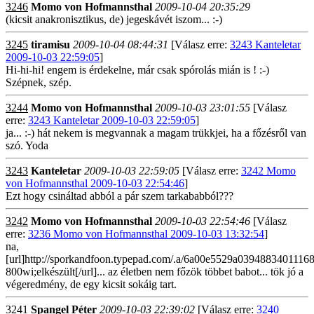
3246
Momo von Hofmannsthal
2009-10-04 20:35:29
(kicsit anakronisztikus, de) jegeskávét iszom... :-)
3245
tiramisu
2009-10-04 08:44:31
[Válasz erre:
3243 Kanteletar
2009-10-03 22:59:05
]
Hi-hi-hi! engem is érdekelne, már csak spórolás mián is ! :-)
Szépnek, szép.
3244
Momo von Hofmannsthal
2009-10-03 23:01:55
[Válasz
erre:
3243 Kanteletar 2009-10-03 22:59:05
]
ja... :-) hát nekem is megvannak a magam trükkjei, ha a főzésről van
szó. Yoda
3243
Kanteletar
2009-10-03 22:59:05
[Válasz erre:
3242 Momo
von Hofmannsthal 2009-10-03 22:54:46
]
Ezt hogy csináltad abból a pár szem tarkababból???
3242
Momo von Hofmannsthal
2009-10-03 22:54:46
[Válasz
erre:
3236 Momo von Hofmannsthal 2009-10-03 13:32:54
]
na,
[url]http://sporkandfoon.typepad.com/.a/6a00e5529a0394883401116
800wi;elkészült[/url]... az életben nem főzök többet babot... tök jó a
végeredmény, de egy kicsit sokáig tart.
3241
Spangel Péter
2009-10-03 22:39:02
[Válasz erre:
3240