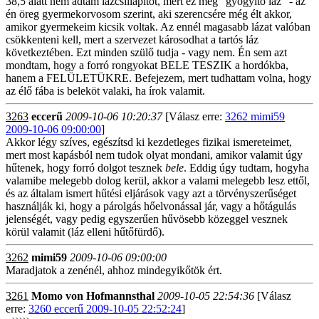
38,5 alatt nem adtam lázcsillapítót, mert ez még "gyógyító láz" - az
én öreg gyermekorvosom szerint, aki szerencsére még élt akkor,
amikor gyermekeim kicsik voltak. Az ennél magasabb lázat valóban
csökkenteni kell, mert a szervezet károsodhat a tartós láz
következtében. Ezt minden szülő tudja - vagy nem. Én sem azt
mondtam, hogy a forró rongyokat BELE TESZIK a hordókba,
hanem a FELÜLETÜKRE. Befejezem, mert tudhattam volna, hogy
az élő fába is beleköt valaki, ha írok valamit.
3263
eccerű
2009-10-06 10:20:37
[Válasz erre:
3262 mimi59
2009-10-06 09:00:00
]
Akkor légy szíves, egészítsd ki kezdetleges fizikai ismereteimet,
mert most kapásból nem tudok olyat mondani, amikor valamit úgy
hűtenek, hogy forró dolgot tesznek
bele
. Eddig úgy tudtam, hogyha
valamibe melegebb dolog kerül, akkor a valami melegebb lesz ettől,
és az általam ismert hűtési eljárások vagy azt a törvényszerűséget
használják ki, hogy a párolgás hőelvonással jár, vagy a hőtágulás
jelenségét, vagy pedig egyszerűen hűvösebb közeggel vesznek
körül valamit (láz elleni hűtőfürdő).
3262
mimi59
2009-10-06 09:00:00
Maradjatok a zenénél, ahhoz mindegyikőtök ért.
3261
Momo von Hofmannsthal
2009-10-05 22:54:36
[Válasz
erre:
3260 eccerű 2009-10-05 22:52:24
]