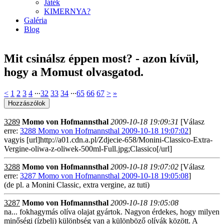
Játék
KIMERNYA?
Galéria
Blog
Mit csinálsz éppen most? - azon kívül,
hogy a Momust olvasgatod.
<
1
2
3
4
∙∙∙
32
33
34
∙∙∙
65
66
67
>
»
3289
Momo von Hofmannsthal
2009-10-18 19:09:31
[Válasz
erre:
3288 Momo von Hofmannsthal 2009-10-18 19:07:02
]
vagyis [url]http://a01.cdn.a.pl/Zdjecie-658/Monini-Classico-Extra-
Vergine-oliwa-z-oliwek-500ml-Full.jpg;Classico[/url]
3288
Momo von Hofmannsthal
2009-10-18 19:07:02
[Válasz
erre:
3287 Momo von Hofmannsthal 2009-10-18 19:05:08
]
(de pl. a Monini Classic, extra vergine, az tuti)
3287
Momo von Hofmannsthal
2009-10-18 19:05:08
na... fokhagymás olíva olajat gyártok. Nagyon érdekes, hogy milyen
minőségi (ízbeli) különbség van a különböző olívák között. A