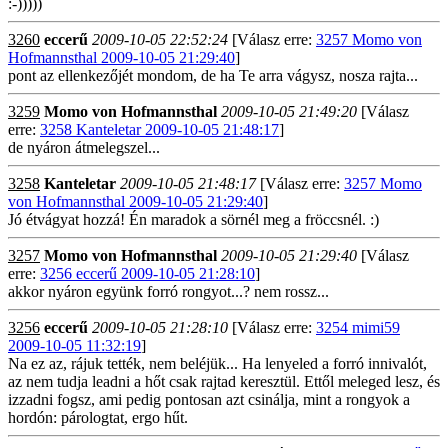
:-)))))
3260
eccerű
2009-10-05 22:52:24
[Válasz erre:
3257 Momo von
Hofmannsthal 2009-10-05 21:29:40
]
pont az ellenkezőjét mondom, de ha Te arra vágysz, nosza rajta...
3259
Momo von Hofmannsthal
2009-10-05 21:49:20
[Válasz
erre:
3258 Kanteletar 2009-10-05 21:48:17
]
de nyáron átmelegszel...
3258
Kanteletar
2009-10-05 21:48:17
[Válasz erre:
3257 Momo
von Hofmannsthal 2009-10-05 21:29:40
]
Jó étvágyat hozzá! Én maradok a sörnél meg a fröccsnél. :)
3257
Momo von Hofmannsthal
2009-10-05 21:29:40
[Válasz
erre:
3256 eccerű 2009-10-05 21:28:10
]
akkor nyáron együnk forró rongyot...? nem rossz...
3256
eccerű
2009-10-05 21:28:10
[Válasz erre:
3254 mimi59
2009-10-05 11:32:19
]
Na ez az, rájuk tették, nem beléjük... Ha lenyeled a forró innivalót,
az nem tudja leadni a hőt csak rajtad keresztül. Ettől meleged lesz, és
izzadni fogsz, ami pedig pontosan azt csinálja, mint a rongyok a
hordón: párologtat, ergo hűt.