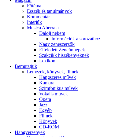
Magazin
Főtéma
Esszék és tanulmányok
Kommentár
Interjúk
Musica Aberrata
Dalolj nekem
Információk a sorozathoz
Nagy zeneszerzők
Elfeledett Zeneünnepek
Szakcikk hiszékenyeknek
Lexikon
Bemutatjuk
Lemezek, könyvek, filmek
Hangszeres művek
Kamara
Szimfonikus művek
Vokális művek
Opera
Jazz
Egyéb
Filmek
Könyvek
CD-ROM
Hangversenyek