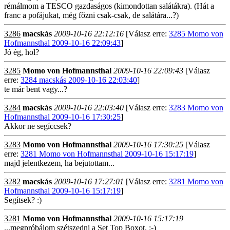
rémálmom a TESCO gazdaságos (kimondottan salátákra). (Hát a
franc a pofájukat, még főzni csak-csak, de salátára...?)
3286
macskás
2009-10-16 22:12:16
[Válasz erre:
3285 Momo von
Hofmannsthal 2009-10-16 22:09:43
]
Jó ég, hol?
3285
Momo von Hofmannsthal
2009-10-16 22:09:43
[Válasz
erre:
3284 macskás 2009-10-16 22:03:40
]
te már bent vagy...?
3284
macskás
2009-10-16 22:03:40
[Válasz erre:
3283 Momo von
Hofmannsthal 2009-10-16 17:30:25
]
Akkor ne segíccsek?
3283
Momo von Hofmannsthal
2009-10-16 17:30:25
[Válasz
erre:
3281 Momo von Hofmannsthal 2009-10-16 15:17:19
]
majd jelentkezem, ha bejutottam...
3282
macskás
2009-10-16 17:27:01
[Válasz erre:
3281 Momo von
Hofmannsthal 2009-10-16 15:17:19
]
Segítsek? :)
3281
Momo von Hofmannsthal
2009-10-16 15:17:19
...megpróbálom szétszedni a Set Top Boxot. :-)