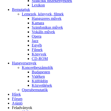
Szakcikk hiszékenyeknek
Lexikon
Bemutatjuk
Lemezek, könyvek, filmek
Hangszeres művek
Kamara
Szimfonikus művek
Vokális művek
Opera
Jazz
Egyéb
Filmek
Könyvek
CD-ROM
Hangversenyek
Koncertbeszámolók
Budapesten
Vidéken
Külföldön
Közvetítések
Operabemutatók
Hírek
Fórum
Ajánló
Feladványok