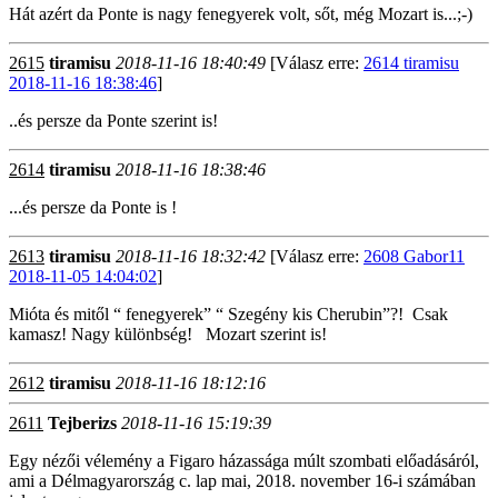
Hát azért da Ponte is nagy fenegyerek volt, sőt, még Mozart is...;-)
2615
tiramisu
2018-11-16 18:40:49
[Válasz erre:
2614 tiramisu
2018-11-16 18:38:46
]
..és persze da Ponte szerint is!
2614
tiramisu
2018-11-16 18:38:46
...és persze da Ponte is !
2613
tiramisu
2018-11-16 18:32:42
[Válasz erre:
2608 Gabor11
2018-11-05 14:04:02
]
Mióta és mitől “ fenegyerek” “ Szegény kis Cherubin”?! Csak
kamasz! Nagy különbség! Mozart szerint is!
2612
tiramisu
2018-11-16 18:12:16
2611
Tejberizs
2018-11-16 15:19:39
Egy nézői vélemény a Figaro házassága múlt szombati előadásáról,
ami a Délmagyarország c. lap mai, 2018. november 16-i számában