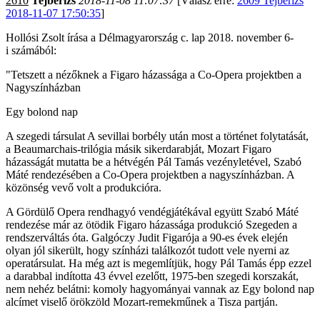
2610
Tejberizs
2018-11-08 11:07:37
[Válasz erre:
2609 Tejberizs
2018-11-07 17:50:35
]
Hollósi Zsolt írása a Délmagyarország c. lap 2018. november 6-
i számából:
"Tetszett a nézőknek a Figaro házassága a Co-Opera projektben a
Nagyszínházban
Egy bolond nap
A szegedi társulat A sevillai borbély után most a történet folytatását,
a Beaumarchais-trilógia másik sikerdarabját, Mozart Figaro
házasságát mutatta be a hétvégén Pál Tamás vezényletével, Szabó
Máté rendezésében a Co-Opera projektben a nagyszínházban. A
közönség vevő volt a produkcióra.
A Gördülő Opera rendhagyó vendégjátékával együtt Szabó Máté
rendezése már az ötödik Figaro házassága produkció Szegeden a
rendszerváltás óta. Galgóczy Judit Figarója a 90-es évek elején
olyan jól sikerült, hogy színházi találkozót tudott vele nyerni az
operatársulat. Ha még azt is megemlítjük, hogy Pál Tamás épp ezzel
a darabbal indította 43 évvel ezelőtt, 1975-ben szegedi korszakát,
nem nehéz belátni: komoly hagyományai vannak az Egy bolond nap
alcímet viselő örökzöld Mozart-remekműnek a Tisza partján.