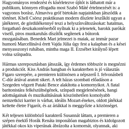
Hagyományos rendezést és kísérletezve újítót is láthatott már a
publikum, könnyen elfogadta most Szabó Máté értelmezését is: a
vagyonos borász, Almaviva gróf birtokán napjainkban játszódik a
történet. Khell Csörsz praktikusan modern díszlete leszűkíti ugyan a
játékteret, de gördülékennyé teszi a helyszínváltozásokat: hatalmas,
forgatható deszkakonténerből nyílnak ki a jelenetek, barokk parókát
viselő, piros munkaruhás díszítők segítenek a bútorok
mozgatásában. Benedek Mari jelmezei is maiak, az immár pazar
humorú Marcellinává érett Vajda Júlia úgy fest a kalapban és a kései
menyasszonyi ruhában, mintha maga II. Erzsébet királynő lépett
volna színpadra.
Hármas szereposztásban játsszák, így érdemes többször is megnézni
a produkciót. Kiss András hangban és karakterben is jó választás
Figaro szerepére, a premieren különösen a népszerű I. felvonásbeli
C-dúr áriával aratott sikert. A telt házas szombati előadáson a
Szegeden végzett Pataki Bence alakította a komornyikot. A fiatal
baritonistára felkészültségének, színpadi megjelenésének, hangi
adottságainak és muzikalitásának köszönhetően komolyabb
nemzetközi karrier is várhat, ideális Mozart-énekes, oldott játékkal
keltette életre Figarót, és az áriákkal is meggyőzte a közönséget.
Két teljesen különböző karakterű Susannát láttam, a premieren a
szépen éneklő Horák Renáta imponálóan magabiztos és kidolgozott
játékkal okos kis viperának ábrázolta a komornát, olyannak, aki