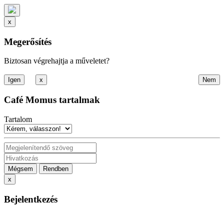
x
Megerősítés
Biztosan végrehajtja a műveletet?
x
Café Momus tartalmak
Tartalom
Mégsem
Rendben
x
Bejelentkezés