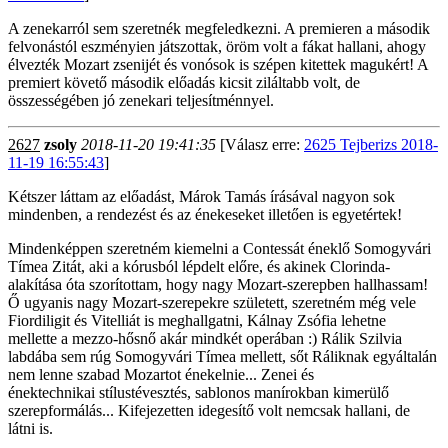
A zenekarról sem szeretnék megfeledkezni. A premieren a második
felvonástól eszményien játszottak, öröm volt a fákat hallani, ahogy
élvezték Mozart zsenijét és vonósok is szépen kitettek magukért! A
premiert követő második előadás kicsit ziláltabb volt, de
összességében jó zenekari teljesítménnyel.
2627
zsoly
2018-11-20 19:41:35
[Válasz erre:
2625 Tejberizs 2018-
11-19 16:55:43
]
Kétszer láttam az előadást, Márok Tamás írásával nagyon sok
mindenben, a rendezést és az énekeseket illetően is egyetértek!
Mindenképpen szeretném kiemelni a Contessát éneklő Somogyvári
Tímea Zitát, aki a kórusból lépdelt előre, és akinek Clorinda-
alakítása óta szorítottam, hogy nagy Mozart-szerepben hallhassam!
Ő ugyanis nagy Mozart-szerepekre született, szeretném még vele
Fiordiligit és Vitelliát is meghallgatni, Kálnay Zsófia lehetne
mellette a mezzo-hősnő akár mindkét operában :) Rálik Szilvia
labdába sem rúg Somogyvári Tímea mellett, sőt Ráliknak egyáltalán
nem lenne szabad Mozartot énekelnie... Zenei és
énektechnikai stílustévesztés, sablonos manírokban kimerülő
szerepformálás... Kifejezetten idegesítő volt nemcsak hallani, de
látni is.