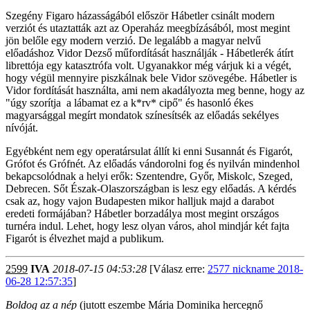
Szegény Figaro házasságából először Hábetler csinált modern
verziót és utaztatták azt az Operaház meegbízásából, most megint
jön belőle egy modern verzió. De legalább a magyar nelvű
előadáshoz Vidor Dezső műfordítását használják - Hábetlerék átírt
librettója egy katasztrófa volt. Ugyanakkor még várjuk ki a végét,
hogy végül mennyire piszkálnak bele Vidor szövegébe. Hábetler is
Vidor fordítását használta, ami nem akadályozta meg benne, hogy az
"úgy szorítja a lábamat ez a k*rv* cipő" és hasonló ékes
magyarsággal megírt mondatok színesítsék az előadás sekélyes
nívóját.
Egyébként nem egy operatársulat állít ki enni Susannát és Figarót,
Grófot és Grófnét. Az előadás vándorolni fog és nyilván mindenhol
bekapcsolódnak a helyi erők: Szentendre, Győr, Miskolc, Szeged,
Debrecen. Sőt Észak-Olaszországban is lesz egy előadás. A kérdés
csak az, hogy vajon Budapesten mikor halljuk majd a darabot
eredeti formájában? Hábetler borzadálya most megint országos
turnéra indul. Lehet, hogy lesz olyan város, ahol mindjár két fajta
Figarót is élvezhet majd a publikum.
2599
IVA
2018-07-15 04:53:28
[Válasz erre:
2577 nickname 2018-
06-28 12:57:35
]
Boldog az a nép
(jutott eszembe Mária Dominika hercegnő