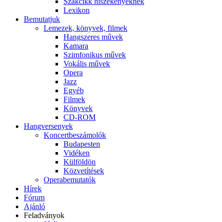
Szakcikk hiszékenyeknek
Lexikon
Bemutatjuk
Lemezek, könyvek, filmek
Hangszeres művek
Kamara
Szimfonikus művek
Vokális művek
Opera
Jazz
Egyéb
Filmek
Könyvek
CD-ROM
Hangversenyek
Koncertbeszámolók
Budapesten
Vidéken
Külföldön
Közvetítések
Operabemutatók
Hírek
Fórum
Ajánló
Feladványok