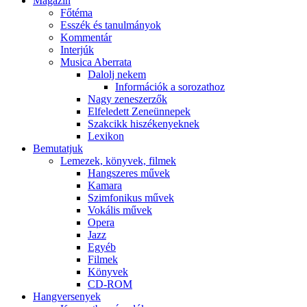
Magazin
Főtéma
Esszék és tanulmányok
Kommentár
Interjúk
Musica Aberrata
Dalolj nekem
Információk a sorozathoz
Nagy zeneszerzők
Elfeledett Zeneünnepek
Szakcikk hiszékenyeknek
Lexikon
Bemutatjuk
Lemezek, könyvek, filmek
Hangszeres művek
Kamara
Szimfonikus művek
Vokális művek
Opera
Jazz
Egyéb
Filmek
Könyvek
CD-ROM
Hangversenyek