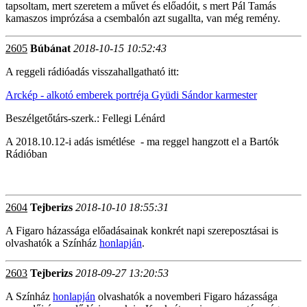
tapsoltam, mert szeretem a művet és előadóit, s mert Pál Tamás
kamaszos imprózása a csembalón azt sugallta, van még remény.
2605
Búbánat
2018-10-15 10:52:43
A reggeli rádióadás visszahallgatható itt:
Arckép - alkotó emberek portréja Gyüdi Sándor karmester
Beszélgetőtárs-szerk.: Fellegi Lénárd
A 2018.10.12-i adás ismétlése - ma reggel hangzott el a Bartók
Rádióban
2604
Tejberizs
2018-10-10 18:55:31
A Figaro házassága előadásainak konkrét napi szereposztásai is
olvashatók a Színház
honlapján
.
2603
Tejberizs
2018-09-27 13:20:53
A Színház
honlapján
olvashatók a novemberi Figaro házassága