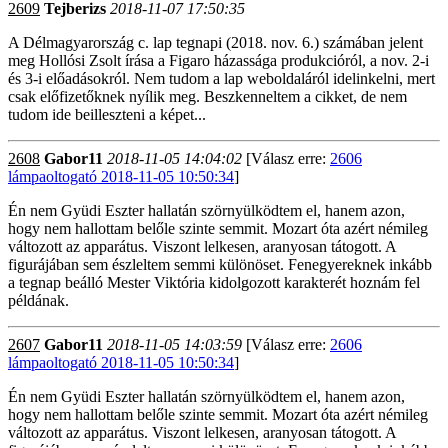
2609
Tejberizs
2018-11-07 17:50:35
A Délmagyarország c. lap tegnapi (2018. nov. 6.) számában jelent
meg Hollósi Zsolt írása a Figaro házassága produkcióról, a nov. 2-i
és 3-i előadásokról. Nem tudom a lap weboldaláról idelinkelni, mert
csak előfizetőknek nyílik meg. Beszkenneltem a cikket, de nem
tudom ide beilleszteni a képet...
2608
Gabor11
2018-11-05 14:04:02
[Válasz erre:
2606
lámpaoltogató 2018-11-05 10:50:34
]
Én nem Gyüdi Eszter hallatán szörnyülködtem el, hanem azon,
hogy nem hallottam belőle szinte semmit. Mozart óta azért némileg
változott az apparátus. Viszont lelkesen, aranyosan tátogott. A
figurájában sem észleltem semmi különöset. Fenegyereknek inkább
a tegnap beálló Mester Viktória kidolgozott karakterét hoznám fel
példának.
2607
Gabor11
2018-11-05 14:03:59
[Válasz erre:
2606
lámpaoltogató 2018-11-05 10:50:34
]
Én nem Gyüdi Eszter hallatán szörnyülködtem el, hanem azon,
hogy nem hallottam belőle szinte semmit. Mozart óta azért némileg
változott az apparátus. Viszont lelkesen, aranyosan tátogott. A