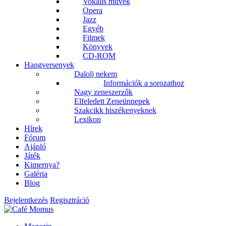
Vokális művek
Opera
Jazz
Egyéb
Filmek
Könyvek
CD-ROM
Hangversenyek
Dalolj nekem
Információk a sorozathoz
Nagy zeneszerzők
Elfeledett Zeneünnepek
Szakcikk hiszékenyeknek
Lexikon
Hírek
Fórum
Ajánló
Játék
Kimernya?
Galéria
Blog
Bejelentkezés
Regisztráció