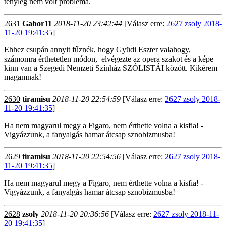
tényleg nem volt probléma.
2631
Gabor11
2018-11-20 23:42:44
[Válasz erre:
2627 zsoly 2018-
11-20 19:41:35
]
Ehhez csupán annyit fűznék, hogy Gyüdi Eszter valahogy,
számomra érthetetlen módon, elvégezte az opera szakot és a képe
kinn van a Szegedi Nemzeti Színház SZÓLISTÁI között. Kikérem
magamnak!
2630
tiramisu
2018-11-20 22:54:59
[Válasz erre:
2627 zsoly 2018-
11-20 19:41:35
]
Ha nem magyarul megy a Figaro, nem érthette volna a kisfia! -
Vigyázzunk, a fanyalgás hamar átcsap sznobizmusba!
2629
tiramisu
2018-11-20 22:54:56
[Válasz erre:
2627 zsoly 2018-
11-20 19:41:35
]
Ha nem magyarul megy a Figaro, nem érthette volna a kisfia! -
Vigyázzunk, a fanyalgás hamar átcsap sznobizmusba!
2628
zsoly
2018-11-20 20:36:56
[Válasz erre:
2627 zsoly 2018-11-
20 19:41:35
]