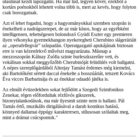
utasítását kezdi lapozgatni. Ha már lúd, legyen kövér, ezekből a
kortárs poénokból lehetett volna több is, mert az kevés, hogy folyton
csak borozgatnak.
Azt el lehet fogadni, hogy a hagyományokkal szemben szoprán is
énekelheti a nadrágszerepet, de az már kínos, hogy az egyébként
intelligensen, tehetségesen bolondozó Gyüdi Eszter egy premieren
ilyen vékonyka gyermekhangon nyekeregheti Cherubino slágeráriáit
az „operafellegvár” színpadán. Operaigazgató apukájának biztosan
erre is van kézenfekvő művészi magyarázata. Másnap a
mezzoszoprán Kálnay Zsófia szinte burleszkszerűre vett, és
vokálisan sokkal meggyőzőbb Cherubinóját felüdülés volt hallgatni.
A népes szereplőgárdából Altorjay Tamást érdemes még kiemelni,
aki Bartolóként sértett daccal énekelte a bosszúáriát, tetszett Kovács
Éva vicces Barbarinája és az énekkar odaadó játéka is.
Az elmúlt évtizedekben sokat fejlődött a Szegedi Szimfonikus
Zenekar, régen előfordultak rézfúvós gikszerek,
bizonytalankodások, ma már ilyesmit szinte nem is hallani. Pál
Tamás értő, muzikális dirigálásával a darab komikus hatású,
könnyed dallamai éppúgy karakteresen, stílusosan szólaltak meg,
mint a drámai csúcspontok."