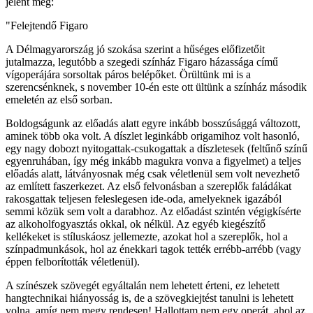
jelent meg:
"Felejtendő Figaro
A Délmagyarország jó szokása szerint a hűséges előfizetőit
jutalmazza, legutóbb a szegedi színház Figaro házassága című
vígoperájára sorsoltak páros belépőket. Örültünk mi is a
szerencsénknek, s november 10-én este ott ültünk a színház második
emeletén az első sorban.
Boldogságunk az előadás alatt egyre inkább bosszúsággá változott,
aminek több oka volt. A díszlet leginkább origamihoz volt hasonló,
egy nagy dobozt nyitogattak-csukogattak a díszletesek (feltűnő színű
egyenruhában, így még inkább magukra vonva a figyelmet) a teljes
előadás alatt, látványosnak még csak véletlenül sem volt nevezhető
az említett faszerkezet. Az első felvonásban a szereplők faládákat
rakosgattak teljesen feleslegesen ide-oda, amelyeknek igazából
semmi közük sem volt a darabhoz. Az előadást szintén végigkísérte
az alkoholfogyasztás okkal, ok nélkül. Az egyéb kiegészítő
kellékeket is stíluskáosz jellemezte, azokat hol a szereplők, hol a
színpadmunkások, hol az énekkari tagok tették errébb-arrébb (vagy
éppen felborították véletlenül).
A színészek szövegét egyáltalán nem lehetett érteni, ez lehetett
hangtechnikai hiányosság is, de a szövegkiejtést tanulni is lehetett
volna, amíg nem megy rendesen! Hallottam nem egy operát, ahol az