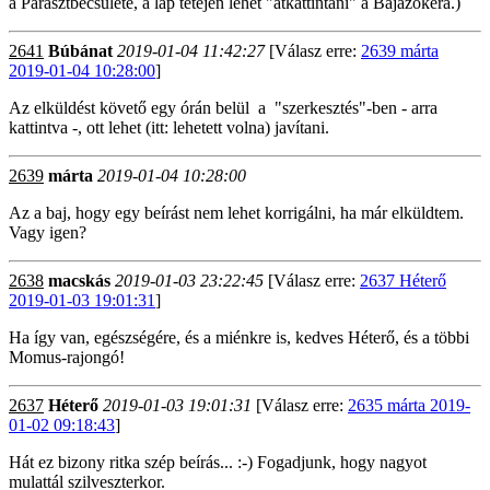
a Parasztbecsületé, a lap tetején lehet "átkattintani" a Bajazókéra.)
2641
Búbánat
2019-01-04 11:42:27
[Válasz erre:
2639 márta
2019-01-04 10:28:00
]
Az elküldést követő egy órán belül a "szerkesztés"-ben - arra
kattintva -, ott lehet (itt: lehetett volna) javítani.
2639
márta
2019-01-04 10:28:00
Az a baj, hogy egy beírást nem lehet korrigálni, ha már elküldtem.
Vagy igen?
2638
macskás
2019-01-03 23:22:45
[Válasz erre:
2637 Héterő
2019-01-03 19:01:31
]
Ha így van, egészségére, és a miénkre is, kedves Héterő, és a többi
Momus-rajongó!
2637
Héterő
2019-01-03 19:01:31
[Válasz erre:
2635 márta 2019-
01-02 09:18:43
]
Hát ez bizony ritka szép beírás... :-) Fogadjunk, hogy nagyot
mulattál szilveszterkor.