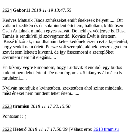
2624
Gabor11
2018-11-19 13:47:55
Kedves Matusik János színészeket említ énekesek helyett.......Ott
voltam tizedikén és én sokmindent értettem, hallottam, különösen
Cseh Antalnak minden egyes szavát. De neki ez védjegye is. Busa
Tamás is rendkívül jó szövegmondó, Kovács Évát is értettem.
Kissé túlzónak, mondhatnám kekeckedőnek érzem ezt a kijelentést,
hogy senkit nem értett. Persze volt szereplő, akinek persze egyetlen
szavát sem lehetett kivenni, de igy összemosni a szereplőket
szerintem nem túl elegáns.....
Én bízony vegre kimondom, hogy Ludovik Kendiből egy büdös
kukkot nem lehet érteni. De nem fogom az ő hiányossát másra is
ráruházni......
Nyílván mondjuk a kvintettben, szextettben ahol szinte mindenki
mást énekel nem mindent lehet érteni.......
2623
tiramisu
2018-11-17 22:15:50
Pontosan! :-)
2622
Héterő
2018-11-17 17:56:29
[Válasz erre:
2613 tiramisu