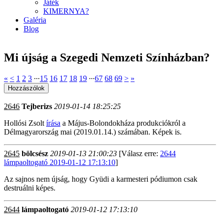
Játék
KIMERNYA?
Galéria
Blog
Mi újság a Szegedi Nemzeti Színházban?
«
<
1
2
3
∙∙∙
15
16
17
18
19
∙∙∙
67
68
69
>
»
2646
Tejberizs
2019-01-14 18:25:25
Hollósi Zsolt
írása
a Május-Bolondokháza produkciókról a
Délmagyarország mai (2019.01.14.) számában. Képek is.
2645
bölcsész
2019-01-13 21:00:23
[Válasz erre:
2644
lámpaoltogató 2019-01-12 17:13:10
]
Az sajnos nem újság, hogy Gyüdi a karmesteri pódiumon csak
destruálni képes.
2644
lámpaoltogató
2019-01-12 17:13:10