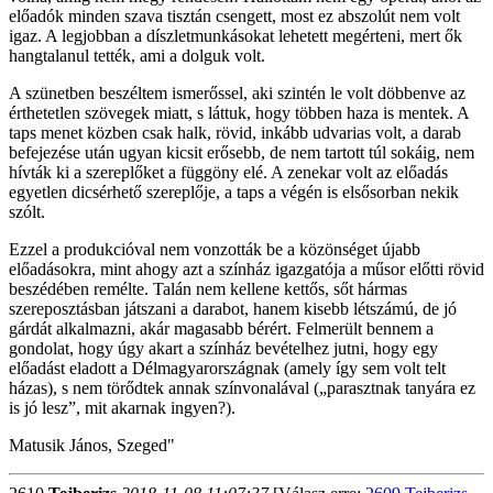
előadók minden szava tisztán csengett, most ez abszolút nem volt
igaz. A legjobban a díszletmunkásokat lehetett megérteni, mert ők
hangtalanul tették, ami a dolguk volt.
A szünetben beszéltem ismerőssel, aki szintén le volt döbbenve az
érthetetlen szövegek miatt, s láttuk, hogy többen haza is mentek. A
taps menet közben csak halk, rövid, inkább udvarias volt, a darab
befejezése után ugyan kicsit erősebb, de nem tartott túl sokáig, nem
hívták ki a szereplőket a függöny elé. A zenekar volt az előadás
egyetlen dicsérhető szereplője, a taps a végén is elsősorban nekik
szólt.
Ezzel a produkcióval nem vonzották be a közönséget újabb
előadásokra, mint ahogy azt a színház igazgatója a műsor előtti rövid
beszédében remélte. Talán nem kellene kettős, sőt hármas
szereposztásban játszani a darabot, hanem kisebb létszámú, de jó
gárdát alkalmazni, akár magasabb bérért. Felmerült bennem a
gondolat, hogy úgy akart a színház bevételhez jutni, hogy egy
előadást eladott a Délmagyarországnak (amely így sem volt telt
házas), s nem törődtek annak színvonalával („parasztnak tanyára ez
is jó lesz”, mit akarnak ingyen?).
Matusik János, Szeged"