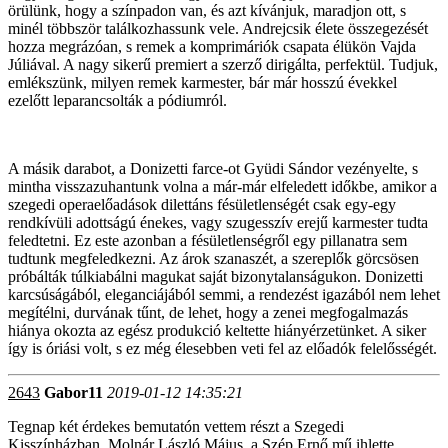
örülünk, hogy a színpadon van, és azt kívánjuk, maradjon ott, s
minél többször találkozhassunk vele. Andrejcsik élete összegezését
hozza megrázóan, s remek a komprimáriók csapata élükön Vajda
Júliával. A nagy sikerű premiert a szerző dirigálta, perfektül. Tudjuk,
emlékszünk, milyen remek karmester, bár már hosszú évekkel
ezelőtt leparancsolták a pódiumról.
A másik darabot, a Donizetti farce-ot Gyüdi Sándor vezényelte, s
mintha visszazuhantunk volna a már-már elfeledett időkbe, amikor a
szegedi operaelőadások dilettáns fésületlenségét csak egy-egy
rendkívüli adottságú énekes, vagy szugesszív erejű karmester tudta
feledtetni. Ez este azonban a fésületlenségről egy pillanatra sem
tudtunk megfeledkezni. Az árok szanaszét, a szereplők görcsösen
próbálták túlkiabálni magukat saját bizonytalanságukon. Donizetti
karcsúságából, eleganciájából semmi, a rendezést igazából nem lehet
megítélni, durvának tűnt, de lehet, hogy a zenei megfogalmazás
hiánya okozta az egész produkció keltette hiányérzetünket. A siker
így is óriási volt, s ez még élesebben veti fel az előadók felelősségét.
2643
Gabor11
2019-01-12 14:35:21
Tegnap két érdekes bemutatón vettem részt a Szegedi
Kisszínházban. Molnár László Május, a Szép Ernő mű ihlette