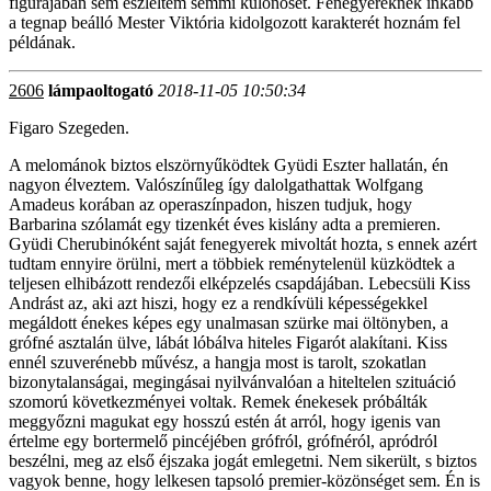
figurájában sem észleltem semmi különöset. Fenegyereknek inkább
a tegnap beálló Mester Viktória kidolgozott karakterét hoznám fel
példának.
2606
lámpaoltogató
2018-11-05 10:50:34
Figaro Szegeden.
A melománok biztos elszörnyűködtek Gyüdi Eszter hallatán, én
nagyon élveztem. Valószínűleg így dalolgathattak Wolfgang
Amadeus korában az operaszínpadon, hiszen tudjuk, hogy
Barbarina szólamát egy tizenkét éves kislány adta a premieren.
Gyüdi Cherubinóként saját fenegyerek mivoltát hozta, s ennek azért
tudtam ennyire örülni, mert a többiek reménytelenül küzködtek a
teljesen elhibázott rendezői elképzelés csapdájában. Lebecsüli Kiss
Andrást az, aki azt hiszi, hogy ez a rendkívüli képességekkel
megáldott énekes képes egy unalmasan szürke mai öltönyben, a
grófné asztalán ülve, lábát lóbálva hiteles Figarót alakítani. Kiss
ennél szuverénebb művész, a hangja most is tarolt, szokatlan
bizonytalanságai, megingásai nyilvánvalóan a hiteltelen szituáció
szomorú következményei voltak. Remek énekesek próbálták
meggyőzni magukat egy hosszú estén át arról, hogy igenis van
értelme egy bortermelő pincéjében grófról, grófnéról, apródról
beszélni, meg az első éjszaka jogát emlegetni. Nem sikerült, s biztos
vagyok benne, hogy lelkesen tapsoló premier-közönséget sem. Én is