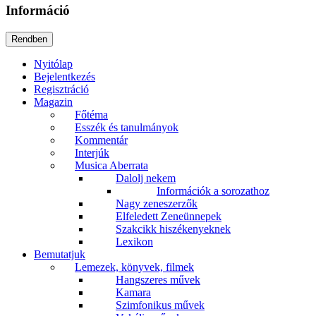
Információ
Nyitólap
Bejelentkezés
Regisztráció
Magazin
Főtéma
Esszék és tanulmányok
Kommentár
Interjúk
Musica Aberrata
Dalolj nekem
Információk a sorozathoz
Nagy zeneszerzők
Elfeledett Zeneünnepek
Szakcikk hiszékenyeknek
Lexikon
Bemutatjuk
Lemezek, könyvek, filmek
Hangszeres művek
Kamara
Szimfonikus művek