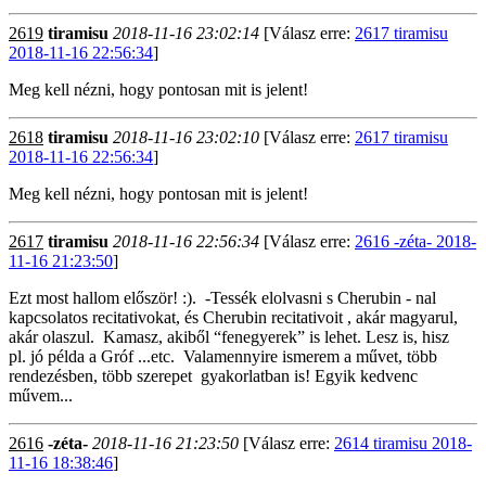
2619
tiramisu
2018-11-16 23:02:14
[Válasz erre:
2617 tiramisu
2018-11-16 22:56:34
]
Meg kell nézni, hogy pontosan mit is jelent!
2618
tiramisu
2018-11-16 23:02:10
[Válasz erre:
2617 tiramisu
2018-11-16 22:56:34
]
Meg kell nézni, hogy pontosan mit is jelent!
2617
tiramisu
2018-11-16 22:56:34
[Válasz erre:
2616 -zéta- 2018-
11-16 21:23:50
]
Ezt most hallom először! :). -Tessék elolvasni s Cherubin - nal
kapcsolatos recitativokat, és Cherubin recitativoit , akár magyarul,
akár olaszul. Kamasz, akiből “fenegyerek” is lehet. Lesz is, hisz
pl. jó példa a Gróf ...etc. Valamennyire ismerem a művet, több
rendezésben, több szerepet gyakorlatban is! Egyik kedvenc
művem...
2616
-zéta-
2018-11-16 21:23:50
[Válasz erre:
2614 tiramisu 2018-
11-16 18:38:46
]