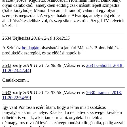
aratott (Tosca, Rigoletto, Álarcosbál, Hoffmann meséi, Bánk bán),
olyan darabokból, amelykben edddig csak másutt lépett színpadra
(Sába kiráylnője, Manon Lescaut, Turandot) valamint egy olyan
szerep is megszólalt, A végzet hatalma Alvarója, amely még előtte
állt. Pótszékes teltház vol, és szép siker. z estről a Szegd TV felvételt
készített.
2634
Tejberizs
2018-12-10 16:42:35
A Színház
honlapján
olvashatók a januári Május és Bolondokháza
produkciók szereplői, és az elődási napok is.
2633
zsoly
2018-11-21 12:08:38
[Válasz erre:
2631 Gabor11 2018-
11-20 23:42:44
]
Csatlakozom...
2632
zsoly
2018-11-21 12:07:58
[Válasz erre:
2630 tiramisu 2018-
11-20 22:54:59
]
Így van! Pontosan ezért írtam, hogy a téma miatt szokásos
fanyalgásnak nincs helye. Ráadásul a recitativok szövegei kiválóan
érthetők is voltak, a kisfiam erre a bizonyíték. Lentebb a
délmagyaros olvasói levél a szövegmondást kifogásolta, pedig azzal