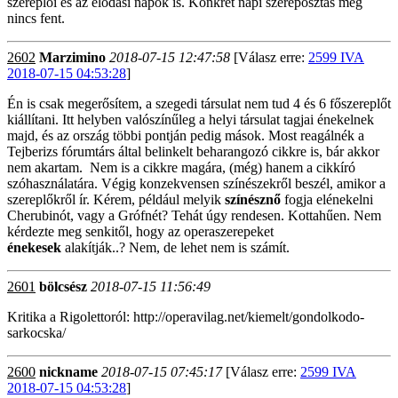
szereplői és az elődási napok is. Konkrét napi szereposztás még
nincs fent.
2602
Marzimino
2018-07-15 12:47:58
[Válasz erre:
2599 IVA
2018-07-15 04:53:28
]
Én is csak megerősítem, a szegedi társulat nem tud 4 és 6 főszereplőt
kiállítani. Itt helyben valószínűleg a helyi társulat tagjai énekelnek
majd, és az ország többi pontján pedig mások. Most reagálnék a
Tejberizs fórumtárs által belinkelt beharangozó cikkre is, bár akkor
nem akartam. Nem is a cikkre magára, (még) hanem a cikkíró
szóhasználatára. Végig konzekvensen színészekről beszél, amikor a
szereplőkről ír. Kérem, például melyik
színésznő
fogja elénekelni
Cherubinót, vagy a Grófnét? Tehát úgy rendesen. Kottahűen. Nem
kérdezte meg senkitől, hogy az operaszerepeket
énekesek
alakítják..? Nem, de lehet nem is számít.
2601
bölcsész
2018-07-15 11:56:49
Kritika a Rigolettoról: http://operavilag.net/kiemelt/gondolkodo-
sarkocska/
2600
nickname
2018-07-15 07:45:17
[Válasz erre:
2599 IVA
2018-07-15 04:53:28
]