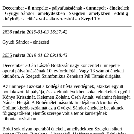
D
ee
cember -
ü n
nepelte - pályafutás
áé
nak - ü
nnn
epelt -
élnek
eltek
- Gyü
gy
i Sándor - ame
líydek
ben - Sze
gd
en - ame
lykb
en - e
ddd
ig -
kirá
yln
ője - teltház
vol
- sike
r. z
estről - a Sz
egd
TV.
2636
márta
2019-01-03 16:37:42
Gyüdi Sándor - elnézést!
2635
márta
2019-01-02 09:18:43
Deecember 30-án László Boldizsár nagy koncerttel ü nnepelte
operai pályafutásáénak 10. évfordulóját. Vagy 13 számot énekelt
kitűnően. A Szegedi Szimfonikus Zenekart Pál Tamás dirigálta.
Az ünnnepelt azokat a kollégáit hívta vendégnek, akikkel együtt
bontakozott ki pályája, és az elmúlt években sokat élnekeltek együtt.
Kónya Krisztinát, Kelemen Zoltánt, Cseh Antalt, valamint feleségét,
Nánási Helgát. A Bohémélet második fináléjában Alcindor és
Colline kisebb szólamát az a Gyügyi Sándor énekelte be, akinek
főigazgatóként jelentős szerepe volt a tenor karrierjének
kibontakozásában.
Boldi sok olyan operából énekelt, amelíydekben Szegden sikert