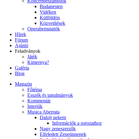
Koncertbeszámolók
Budapesten
Vidéken
Külföldön
Közvetítések
Operabemutatók
Hírek
Fórum
Ajánló
Feladványok
Játék
Kimernya?
Galéria
Blog
Magazin
Főtéma
Esszék és tanulmányok
Kommentár
Interjúk
Musica Aberrata
Dalolj nekem
Információk a sorozathoz
Nagy zeneszerzők
Elfeledett Zeneünnepek