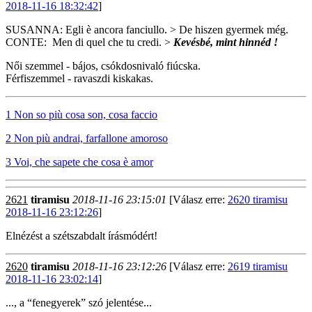
2018-11-16 18:32:42
]
SUSANNA: Egli è ancora fanciullo. > De hiszen gyermek még.
CONTE: Men di quel che tu credi. >
Kevésbé, mint hinnéd !
Női szemmel - bájos, csókdosnivaló fiúcska.
Férfiszemmel - ravaszdi kiskakas.
1 Non so più cosa son, cosa faccio
2 Non più andrai, farfallone amoroso
3 Voi, che sapete che cosa è amor
2621
tiramisu
2018-11-16 23:15:01
[Válasz erre:
2620 tiramisu
2018-11-16 23:12:26
]
Elnézést a szétszabdalt írásmódért!
2620
tiramisu
2018-11-16 23:12:26
[Válasz erre:
2619 tiramisu
2018-11-16 23:02:14
]
..., a “fenegyerek” szó jelentése...