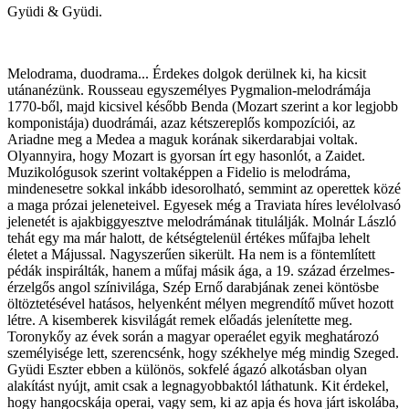
Gyüdi & Gyüdi.
Melodrama, duodrama... Érdekes dolgok derülnek ki, ha kicsit
utánanézünk. Rousseau egyszemélyes Pygmalion-melodrámája
1770-ből, majd kicsivel később Benda (Mozart szerint a kor legjobb
komponistája) duodrámái, azaz kétszereplős kompozíciói, az
Ariadne meg a Medea a maguk korának sikerdarabjai voltak.
Olyannyira, hogy Mozart is gyorsan írt egy hasonlót, a Zaidet.
Muzikológusok szerint voltaképpen a Fidelio is melodráma,
mindenesetre sokkal inkább idesorolható, semmint az operettek közé
a maga prózai jeleneteivel. Egyesek még a Traviata híres levélolvasó
jelenetét is ajakbiggyesztve melodrámának titulálják. Molnár László
tehát egy ma már halott, de kétségtelenül értékes műfajba lehelt
életet a Májussal. Nagyszerűen sikerült. Ha nem is a föntemlített
pédák inspirálták, hanem a műfaj másik ága, a 19. század érzelmes-
érzelgős angol színivilága, Szép Ernő darabjának zenei köntösbe
öltöztetésével hatásos, helyenként mélyen megrendítő művet hozott
létre. A kisemberek kisvilágát remek előadás jelenítette meg.
Toronykőy az évek során a magyar operaélet egyik meghatározó
személyisége lett, szerencsénk, hogy székhelye még mindig Szeged.
Gyüdi Eszter ebben a különös, sokfelé ágazó alkotásban olyan
alakítást nyújt, amit csak a legnagyobbaktól láthatunk. Kit érdekel,
hogy hangocskája operai, vagy sem, ki az apja és hova járt iskolába,