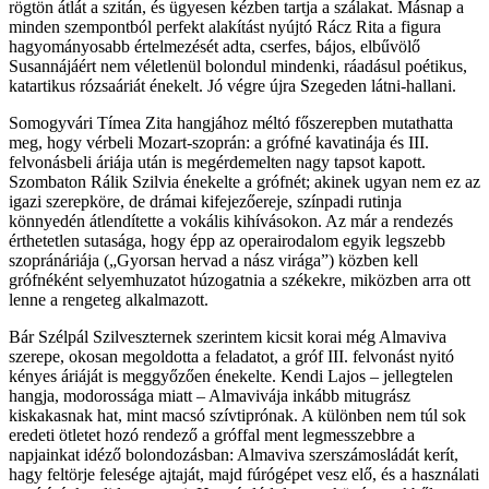
rögtön átlát a szitán, és ügyesen kézben tartja a szálakat. Másnap a
minden szempontból perfekt alakítást nyújtó Rácz Rita a figura
hagyományosabb értelmezését adta, cserfes, bájos, elbűvölő
Susannájáért nem véletlenül bolondul mindenki, ráadásul poétikus,
katartikus rózsaáriát énekelt. Jó végre újra Szegeden látni-hallani.
Somogyvári Tímea Zita hangjához méltó főszerepben mutathatta
meg, hogy vérbeli Mozart-szoprán: a grófné kavatinája és III.
felvonásbeli áriája után is megérdemelten nagy tapsot kapott.
Szombaton Rálik Szilvia énekelte a grófnét; akinek ugyan nem ez az
igazi szerepköre, de drámai kifejezőereje, színpadi rutinja
könnyedén átlendítette a vokális kihívásokon. Az már a rendezés
érthetetlen sutasága, hogy épp az operairodalom egyik legszebb
szopránáriája („Gyorsan hervad a nász virága”) közben kell
grófnéként selyemhuzatot húzogatnia a székekre, miközben arra ott
lenne a rengeteg alkalmazott.
Bár Szélpál Szilveszternek szerintem kicsit korai még Almaviva
szerepe, okosan megoldotta a feladatot, a gróf III. felvonást nyitó
kényes áriáját is meggyőzően énekelte. Kendi Lajos – jellegtelen
hangja, modorossága miatt – Almavivája inkább mitugrász
kiskakasnak hat, mint macsó szívtiprónak. A különben nem túl sok
eredeti ötletet hozó rendező a gróffal ment legmesszebbre a
napjainkat idéző bolondozásban: Almaviva szerszámosládát kerít,
hagy feltörje felesége ajtaját, majd fúrógépet vesz elő, és a használati