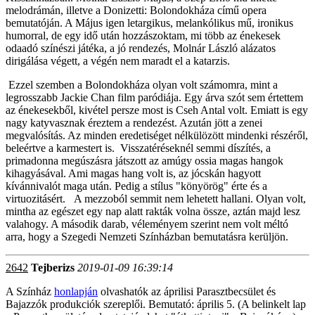
melodrámán, illetve a Donizetti: Bolondokháza című opera
bemutatóján. A Május igen letargikus, melankólikus mű, ironikus
humorral, de egy idő után hozzászoktam, mi több az énekesek
odaadó színészi játéka, a jó rendezés, Molnár László alázatos
dirigálása végett, a végén nem maradt el a katarzis.
Ezzel szemben a Bolondokháza olyan volt számomra, mint a
legrosszabb Jackie Chan film paródiája. Egy árva szót sem értettem
az énekesekből, kivétel persze most is Cseh Antal volt. Emiatt is egy
nagy katyvasznak éreztem a rendezést. Azután jött a zenei
megvalósítás. Az minden eredetiséget nélkülözött mindenki részéről,
beleértve a karmestert is. Visszatéréseknél semmi díszítés, a
primadonna megúszásra játszott az amúgy ossia magas hangok
kihagyásával. Ami magas hang volt is, az jócskán hagyott
kívánnivalót maga után. Pedig a stílus "könyörög" érte és a
virtuozitásért. A mezzoból semmit nem lehetett hallani. Olyan volt,
mintha az egészet egy nap alatt rakták volna össze, aztán majd lesz
valahogy. A második darab, véleményem szerint nem volt méltó
arra, hogy a Szegedi Nemzeti Színházban bemutatásra kerüljön.
2642
Tejberizs
2019-01-09 16:39:14
A Színház
honlapján
olvashatók az áprilisi Parasztbecsület és
Bajazzók produkciók szereplői. Bemutató: április 5. (A belinkelt lap