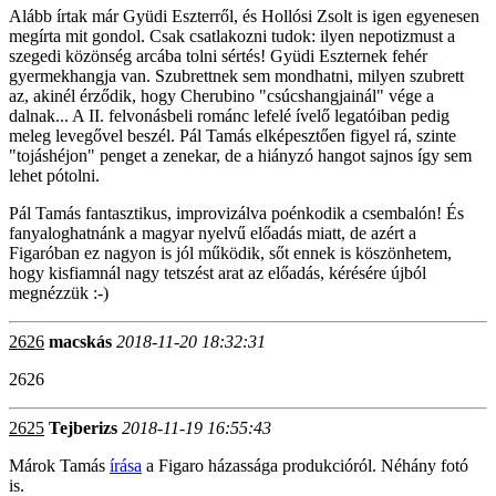
Alább írtak már Gyüdi Eszterről, és Hollósi Zsolt is igen egyenesen
megírta mit gondol. Csak csatlakozni tudok: ilyen nepotizmust a
szegedi közönség arcába tolni sértés! Gyüdi Eszternek fehér
gyermekhangja van. Szubrettnek sem mondhatni, milyen szubrett
az, akinél érződik, hogy Cherubino "csúcshangjainál" vége a
dalnak... A II. felvonásbeli románc lefelé ívelő legatóiban pedig
meleg levegővel beszél. Pál Tamás elképesztően figyel rá, szinte
"tojáshéjon" penget a zenekar, de a hiányzó hangot sajnos így sem
lehet pótolni.
Pál Tamás fantasztikus, improvizálva poénkodik a csembalón! És
fanyaloghatnánk a magyar nyelvű előadás miatt, de azért a
Figaróban ez nagyon is jól működik, sőt ennek is köszönhetem,
hogy kisfiamnál nagy tetszést arat az előadás, kérésére újból
megnézzük :-)
2626
macskás
2018-11-20 18:32:31
2626
2625
Tejberizs
2018-11-19 16:55:43
Márok Tamás
írása
a Figaro házassága produkcióról. Néhány fotó
is.