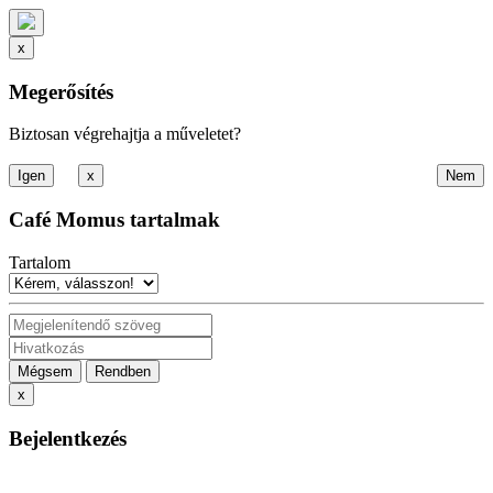
x
Megerősítés
Biztosan végrehajtja a műveletet?
x
Café Momus tartalmak
Tartalom
Mégsem
Rendben
x
Bejelentkezés