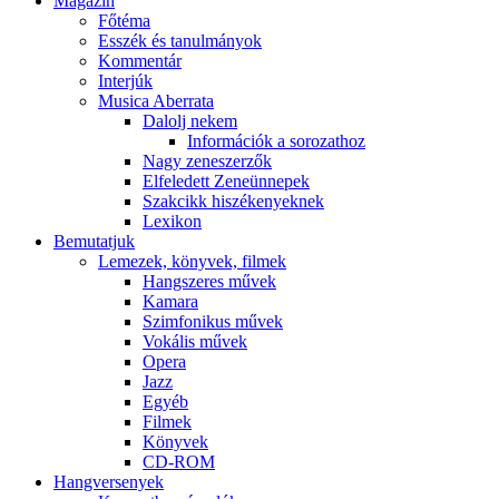
Magazin
Főtéma
Esszék és tanulmányok
Kommentár
Interjúk
Musica Aberrata
Dalolj nekem
Információk a sorozathoz
Nagy zeneszerzők
Elfeledett Zeneünnepek
Szakcikk hiszékenyeknek
Lexikon
Bemutatjuk
Lemezek, könyvek, filmek
Hangszeres művek
Kamara
Szimfonikus művek
Vokális művek
Opera
Jazz
Egyéb
Filmek
Könyvek
CD-ROM
Hangversenyek