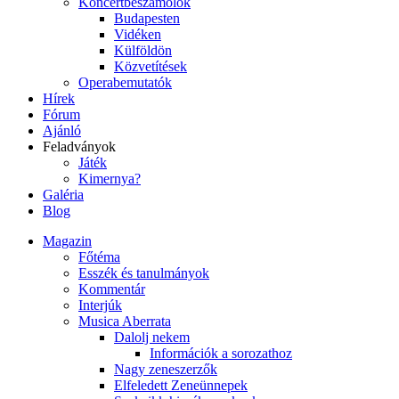
Koncertbeszámolók
Budapesten
Vidéken
Külföldön
Közvetítések
Operabemutatók
Hírek
Fórum
Ajánló
Feladványok
Játék
Kimernya?
Galéria
Blog
Magazin
Főtéma
Esszék és tanulmányok
Kommentár
Interjúk
Musica Aberrata
Dalolj nekem
Információk a sorozathoz
Nagy zeneszerzők
Elfeledett Zeneünnepek