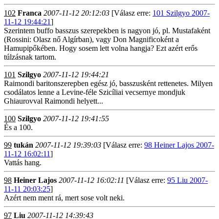
102
Franca
2007-11-12 20:12:03
[Válasz erre:
101 Szilgyo 2007-
11-12 19:44:21
]
Szerintem buffo basszus szerepekben is nagyon jó, pl. Mustafaként
(Rossini: Olasz nő Algírban), vagy Don Magnificoként a
Hamupipőkében. Hogy sosem lett volna hangja? Ezt azért erős
túlzásnak tartom.
101
Szilgyo
2007-11-12 19:44:21
Raimondi baritonszerepben egész jó, basszusként rettenetes. Milyen
csodálatos lenne a Levine-féle Szicíliai vecsernye mondjuk
Ghiaurovval Raimondi helyett...
100
Szilgyo
2007-11-12 19:41:55
És a 100.
99
tukán
2007-11-12 19:39:03
[Válasz erre:
98 Heiner Lajos 2007-
11-12 16:02:11
]
Vattás hang.
98
Heiner Lajos
2007-11-12 16:02:11
[Válasz erre:
95 Liu 2007-
11-11 20:03:25
]
Azért nem ment rá, mert sose volt neki.
97
Liu
2007-11-12 14:39:43