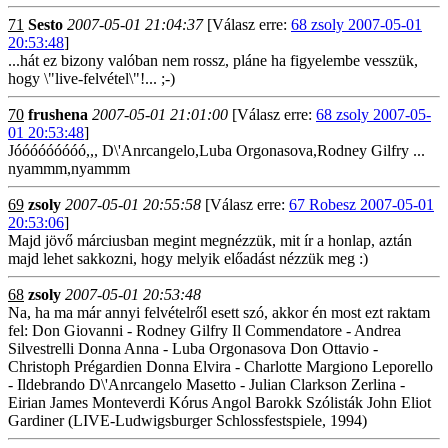
71
Sesto
2007-05-01 21:04:37
[Válasz erre:
68 zsoly 2007-05-01
20:53:48
]
...hát ez bizony valóban nem rossz, pláne ha figyelembe vesszük,
hogy \"live-felvétel\"!... ;-)
70
frushena
2007-05-01 21:01:00
[Válasz erre:
68 zsoly 2007-05-
01 20:53:48
]
Jóóóóóóóóó,,, D\'Anrcangelo,Luba Orgonasova,Rodney Gilfry ...
nyammm,nyammm
69
zsoly
2007-05-01 20:55:58
[Válasz erre:
67 Robesz 2007-05-01
20:53:06
]
Majd jövő márciusban megint megnézzük, mit ír a honlap, aztán
majd lehet sakkozni, hogy melyik előadást nézzük meg :)
68
zsoly
2007-05-01 20:53:48
Na, ha ma már annyi felvételről esett szó, akkor én most ezt raktam
fel: Don Giovanni - Rodney Gilfry Il Commendatore - Andrea
Silvestrelli Donna Anna - Luba Orgonasova Don Ottavio -
Christoph Prégardien Donna Elvira - Charlotte Margiono Leporello
- Ildebrando D\'Anrcangelo Masetto - Julian Clarkson Zerlina -
Eirian James Monteverdi Kórus Angol Barokk Szólisták John Eliot
Gardiner (LIVE-Ludwigsburger Schlossfestspiele, 1994)