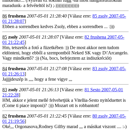
mindenki!... (Nyilván ez sokban függ -ha most hanghordozóknál
maradunk- a felvételtöl is!) ;-))))))))))))))))
86
frushena
2007-05-01 21:28:40
[Válasz erre:
85 zsoly 2007-05-
01 21:28:07
]
Ebben a sorrendben kedves Zsoly, ebben a sorrendben ... :)))
85
zsoly
2007-05-01 21:28:07
[Válasz erre:
82 frushena 2007-05-
01 21:22:45
]
Hm, tetszetős a fotó a füzetkében :)) De most akkor nem tudom
eldönteni, hogy ebből a szempontból Neked SK vagy D\'Arcangelo.
Vagy mindkettő? :)) (Na, bocs, befejeztem az indiszkréciót)
84
frushena
2007-05-01 21:27:08
[Válasz erre:
83 zsoly 2007-05-
01 21:26:13
]
Jajjjjdeszép is ,,,, hogy a fene vigye ,,,
83
zsoly
2007-05-01 21:26:13
[Válasz erre:
81 Sesto 2007-05-01
21:22:28
]
HM, akkor e jelent mellé felvehetjük a Vitellia-Sesto nyitóduettet is
(Come ti piace imponi)? :))) Mozart ott is robbantott!
82
frushena
2007-05-01 21:22:45
[Válasz erre:
80 zsoly 2007-05-
01 21:19:56
]
Oké,,, Orgonasova,Rodney Gilfry marad ,,, a másikat viszont .... :-)