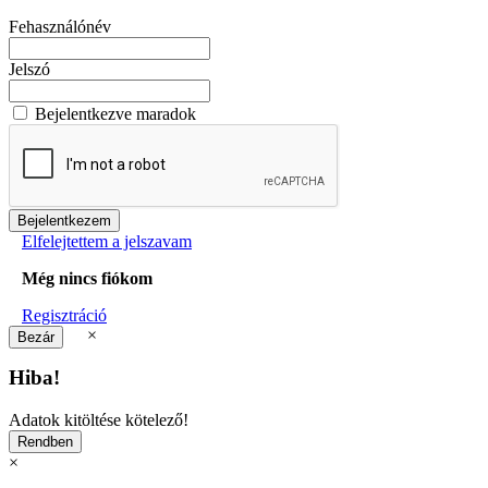
Fehasználónév
Jelszó
Bejelentkezve maradok
Elfelejtettem a jelszavam
Még nincs fiókom
Regisztráció
×
Hiba!
Adatok kitöltése kötelező!
×