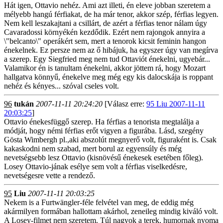
Hát igen, Ottavio nehéz. Ami azt illeti, én eleve jobban szeretem a
mélyebb hangú férfiakat, de ha már tenor, akkor szép, férfias legyen.
Nem kell leszakajtani a csillárt, de azért a férfias tenor nálam úgy
Cavaradossi környékén kezdődik. Ezért nem rajongok annyira a
\"belcanto\" operákért sem, mert a tenorok kicsit feminin hangon
énekelnek. Ez persze nem az ő hibájuk, ha egyszer úgy van megírva
a szerep. Egy Siegfried meg nem tud Ottaviót énekelni, ugyebár...
Valamikor én is tanultam énekelni, akkor jöttem rá, hogy Mozart
hallgatva könnyű, énekelve meg még egy kis dalocskája is roppant
nehéz és kényes... szóval cseles volt.
96
tukán
2007-11-11 20:24:20
[Válasz erre:
95 Liu 2007-11-11
20:03:25
]
Ottavio énekesfüggő szerep. Ha férfias a tenorista megtalálja a
módját, hogy némi férfias erőt vigyen a figurába. Lásd, szegény
Gösta Wimbergh pl.,aki abszolút megnyerő volt, figuraként is. Csak
kakaskodni nem szabad, mert borul az egyensúly és még
nevetségsebb lesz Ottavio (kisnövésű énekesek esetében főleg).
Losey Ottavio-jának esélye sem volt a férfias viselkedésre,
nevetségesre vette a rendező.
95
Liu
2007-11-11 20:03:25
Nekem is a Furtwängler-féle felvétel van meg, de eddig még
akármilyen formában hallottam akárhol, zeneileg mindig kiváló volt.
A Losey-filmet nem szeretem. Túl nagyok a terek, humornak nyoma