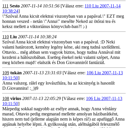
111
Sesto
2007-11-14 10:51:56
[Válasz erre:
110 Liu 2007-11-14
10:38:24
]
\"Szóval Anna kicsit elektrai viszonyban van a papával.\" EZT meg
honnan veszed - netán \"Anna\" mesélte Neked az ötórai tea és
keksz mellett a viktoriánus könyvclub-ban?! ;-)
110
Liu
2007-11-14 10:38:24
Szóval Anna kicsit elektrai viszonyban van a papával. :D Neki
valami határozott, kemény legény kéne, aki meg tudná szelídíteni.
Ottavio... még abban sem vagyok biztos, hogy tudna Annával mit
kezdeni a hálószobában. Esetleg énekel neki valami szépet, Anna
meg közben majd\' elalszik és Don Giovanniról fantáziál.
109
tukán
2007-11-13 23:31:03
[Válasz erre:
106 Liu 2007-11-13
10:11:50
]
Anna valszeg. rálel egy lovászfiúra, ha az kicsinyég is hasonlít
D.Giovannira! :_))9
108
virius
2007-11-13 22:05:29
[Válasz erre:
106 Liu 2007-11-13
10:11:50
]
Márpedig sokkal nagyobb az esélye annak, hogy Anna vénlány
marad, Ottavio pedig megmarad mellette amolyan házibarátként,
hiszen nem tud (jelleme alapján nem is képes rá!) az apafüggő Anna
apjának helyébe lépni. A gyilkosság után, aléltságából feleszmélő