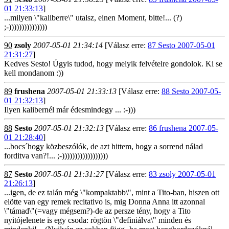
01 21:33:13
]
...milyen \"kaliberre\" utalsz, einen Moment, bitte!... (?)
;-)))))))))))))))
90
zsoly
2007-05-01 21:34:14
[Válasz erre:
87 Sesto 2007-05-01
21:31:27
]
Kedves Sesto! Úgyis tudod, hogy melyik felvételre gondolok. Ki se
kell mondanom :))
89
frushena
2007-05-01 21:33:13
[Válasz erre:
88 Sesto 2007-05-
01 21:32:13
]
Ilyen kalibernél már édesmindegy ... :-)))
88
Sesto
2007-05-01 21:32:13
[Válasz erre:
86 frushena 2007-05-
01 21:28:40
]
...bocs´hogy közbeszólók, de azt hittem, hogy a sorrend nálad
forditva van?!... ;-))))))))))))))))))
87
Sesto
2007-05-01 21:31:27
[Válasz erre:
83 zsoly 2007-05-01
21:26:13
]
...igen, de ez talán még \"kompaktabb\", mint a Tito-ban, hiszen ott
elötte van egy remek recitativo is, mig Donna Anna itt azonnal
\"támad\"(=vagy mégsem?)-de az persze tény, hogy a Tito
nyitójelenete is egy csoda: rögtön \"definiálva\" minden és