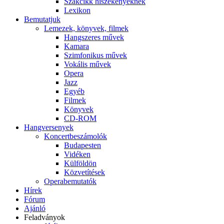
Szakcikk hiszékenyeknek
Lexikon
Bemutatjuk
Lemezek, könyvek, filmek
Hangszeres művek
Kamara
Szimfonikus művek
Vokális művek
Opera
Jazz
Egyéb
Filmek
Könyvek
CD-ROM
Hangversenyek
Koncertbeszámolók
Budapesten
Vidéken
Külföldön
Közvetítések
Operabemutatók
Hírek
Fórum
Ajánló
Feladványok