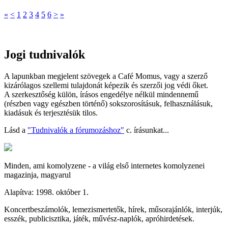
«
<
1
2
3
4
5
6
>
»
Jogi tudnivalók
A lapunkban megjelent szövegek a Café Momus, vagy a szerző
kizárólagos szellemi tulajdonát képezik és szerzői jog védi őket.
A szerkesztőség külön, írásos engedélye nélkül mindennemű
(részben vagy egészben történő) sokszorosításuk, felhasználásuk,
kiadásuk és terjesztésük tilos.
Lásd a
"Tudnivalók a fórumozáshoz"
c. írásunkat...
Minden, ami komolyzene - a világ első internetes komolyzenei
magazinja, magyarul
Alapítva: 1998. október 1.
Koncertbeszámolók, lemezismertetők, hírek, műsorajánlók, interjúk,
esszék, publicisztika, játék, művész-naplók, apróhirdetések.