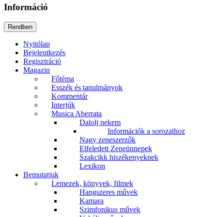
Információ
Nyitólap
Bejelentkezés
Regisztráció
Magazin
Főtéma
Esszék és tanulmányok
Kommentár
Interjúk
Musica Aberrata
Dalolj nekem
Információk a sorozathoz
Nagy zeneszerzők
Elfeledett Zeneünnepek
Szakcikk hiszékenyeknek
Lexikon
Bemutatjuk
Lemezek, könyvek, filmek
Hangszeres művek
Kamara
Szimfonikus művek