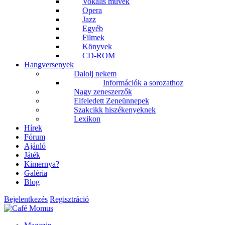
Vokális művek
Opera
Jazz
Egyéb
Filmek
Könyvek
CD-ROM
Hangversenyek
Dalolj nekem
Információk a sorozathoz
Nagy zeneszerzők
Elfeledett Zeneünnepek
Szakcikk hiszékenyeknek
Lexikon
Hírek
Fórum
Ajánló
Játék
Kimernya?
Galéria
Blog
Bejelentkezés
Regisztráció