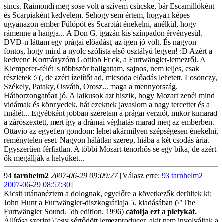
sincs. Raimondi meg sose volt a szívem csücske, bár Escamillóként
és Scarpiaként kedvelem. Sehogy sem értem, hogyan képes
ugyanazon ember Fülöpöt és Scarpiát énekelni, anélkül, hogy
rámenne a hangja... A Don G. igazán kis színpadon érvényesül.
DVD-n láttam egy prágai előadást, az igen jó volt. És nagyon
fontos, hogy mind a nyolc szólista első osztályú legyen! :D Azért a
kedvenc Kormányzóm Gottlob Frick, a Furtwängler-lemezről. A
Klemperer-félét is többször hallgattam, sajnos, nem teljes, csak
részletek :\'(, de azért ízelítőt ad, micsoda előadás lehetett. Losonczy,
Székely, Pataky, Osváth, Orosz... maga a mennyország.
Hátborzongatóan jó. A laikusok azt hiszik, hogy Mozart zenéi mind
vidámak és könnyedek, hát ezeknek javaslom a nagy tercettet és a
finálét... Egyébként jobban szeretem a prágai verziót, mikor kimarad
a zárószextett, mert így a drámai véghatás marad meg az emberben.
Ottavio az egyetlen gondom: lehet akármilyen szépségesen énekelni,
reménytelen eset. Nagyon hálátlan szerep, hiába a két csodás ária.
Egyszerűen férfiatlan. A többi Mozart-tenorhős se egy bika, de azért
ők megállják a helyüket...
94
tarnhelm2
2007-06-29 09:09:27
[Válasz erre:
93 tarnhelm2
2007-06-29 08:57:30
]
Kicsit utánanéztem a dolognak, egyelőre a következők derültek ki:
John Hunt a Furtwängler-diszkográfiaja 5. kiadásában (\"The
Furtwängler Sound. 5th edition. 1996)
cáfolja ezt a pletykát.
Állítása szerint \"egy sértődött lemezproducer, akit nem involváltak a