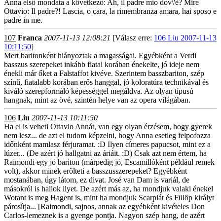
Anna első mondata a következő: Ah, il padre mio dov\'è? Mire
Ottavio: Il padre?! Lascia, o cara, la rimembranza amara, hai sposo e
padre in me.
107
Franca
2007-11-13 12:08:21
[Válasz erre:
106 Liu 2007-11-13
10:11:50
]
Mert baritonként hiányoztak a magasságai. Egyébként a Verdi
basszus szerepeket inkább fiatal korában énekelte, jó ideje nem
énekli már őket a Falstaffot kivéve. Szerintem basszbariton, szép
színű, fiatalabb korában erős hanggal, jó koloratúra technikával és
kiváló szerepformáló képességgel megáldva. Az olyan típusú
hangnak, mint az övé, szintén helye van az opera világában.
106
Liu
2007-11-13 10:11:50
Ha el is veheti Ottavio Annát, van egy olyan érzésem, hogy gyerek
nem lesz... de azt el tudom képzelni, hogy Anna esetleg felpofozza
időnként mamlasz férjuramat. :D Ilyen címeres papucsot, mint ez a
lúzer... (De azért jó hallgatni az áriáit. :D) Csak azt nem értem, ha
Raimondi egy jó bariton (márpedig jó, Escamillóként például remek
volt), akkor minek erőlteti a basszusszerepeket? Egyébként
mostanában, úgy látom, ez divat. José van Dam is variál, de
másokról is hallok ilyet. De azért más az, ha mondjuk valaki énekel
Wotant is meg Hagent is, mint ha mondjuk Scarpiát és Fülöp királyt
párosítja... [Raimondi, sajnos, annak az egyébként kivételes Don
Carlos-lemeznek is a gyenge pontja. Nagyon szép hang, de azért