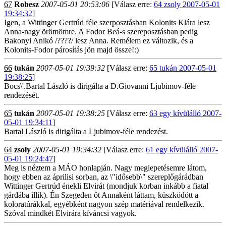
67
Robesz
2007-05-01 20:53:06
[Válasz erre:
64 zsoly 2007-05-01
19:34:32
]
Igen, a Wittinger Gertrúd féle szerposztásban Kolonits Klára lesz
Anna-nagy örömömre. A Fodor Beá-s szereposztásban pedig
Bakonyi Anikó /????/ lesz Anna. Remélem ez változik, és a
Kolonits-Fodor párosítás jön majd össze!:)
66
tukán
2007-05-01 19:39:32
[Válasz erre:
65 tukán 2007-05-01
19:38:25
]
Bocs\'.Bartal László is dirigálta a D.Giovanni Ljubimov-féle
rendezését.
65
tukán
2007-05-01 19:38:25
[Válasz erre:
63 egy kívülálló 2007-
05-01 19:34:11
]
Bartal László is dirigálta a Ljubimov-féle rendezést.
64
zsoly
2007-05-01 19:34:32
[Válasz erre:
61 egy kívülálló 2007-
05-01 19:24:47
]
Meg is néztem a MÁO honlapján. Nagy meglepetésemre látom,
hogy ebben az áprilisi sorban, az \"idősebb\" szereplőgárádban
Wittinger Gertrúd énekli Elvirát (mondjuk korban inkább a fiatal
gárdába illik). Én Szegeden őt Annaként láttam, küszködött a
koloratúrákkal, egyébként nagyon szép matériával rendelkezik.
Szóval mindkét Elvirára kíváncsi vagyok.