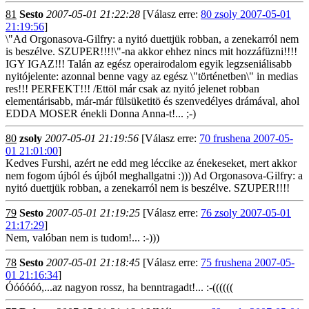
81
Sesto
2007-05-01 21:22:28
[Válasz erre:
80 zsoly 2007-05-01
21:19:56
]
\"Ad Orgonasova-Gilfry: a nyitó duettjük robban, a zenekarról nem
is beszélve. SZUPER!!!!\"-na akkor ehhez nincs mit hozzáfüzni!!!!
IGY IGAZ!!! Talán az egész operairodalom egyik legzseniálisabb
nyitójelente: azonnal benne vagy az egész \"történetben\" in medias
res!!! PERFEKT!!! /Ettöl már csak az nyitó jelenet robban
elementárisabb, már-már fülsüketitö és szenvedélyes drámával, ahol
EDDA MOSER énekli Donna Anna-t!... ;-)
80
zsoly
2007-05-01 21:19:56
[Válasz erre:
70 frushena 2007-05-
01 21:01:00
]
Kedves Furshi, azért ne edd meg léccike az énekeseket, mert akkor
nem fogom újból és újból meghallgatni :))) Ad Orgonasova-Gilfry: a
nyitó duettjük robban, a zenekarról nem is beszélve. SZUPER!!!!
79
Sesto
2007-05-01 21:19:25
[Válasz erre:
76 zsoly 2007-05-01
21:17:29
]
Nem, valóban nem is tudom!... :-)))
78
Sesto
2007-05-01 21:18:45
[Válasz erre:
75 frushena 2007-05-
01 21:16:34
]
Óóóóóó,...az nagyon rossz, ha benntragadt!... :-((((((