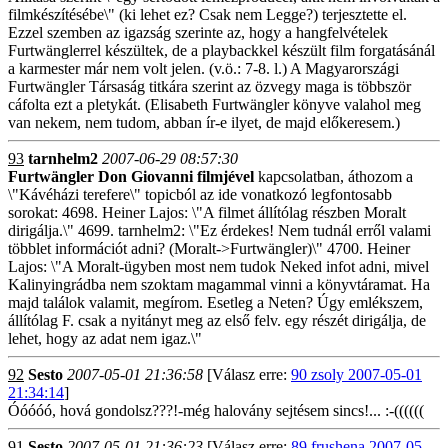
filmkészítésébe\" (ki lehet ez? Csak nem Legge?) terjesztette el.
Ezzel szemben az igazság szerinte az, hogy a hangfelvételek
Furtwänglerrel készültek, de a playbackkel készült film forgatásánál
a karmester már nem volt jelen. (v.ö.: 7-8. l.) A Magyarországi
Furtwängler Társaság titkára szerint az özvegy maga is többször
cáfolta ezt a pletykát. (Elisabeth Furtwängler könyve valahol meg
van nekem, nem tudom, abban ír-e ilyet, de majd előkeresem.)
93
tarnhelm2
2007-06-29 08:57:30
Furtwängler Don Giovanni filmjével
kapcsolatban, áthozom a
\"Kávéházi terefere\" topicból az ide vonatkozó legfontosabb
sorokat: 4698. Heiner Lajos: \"A filmet állítólag részben Moralt
dirigálja.\" 4699. tarnhelm2: \"Ez érdekes! Nem tudnál erről valami
többlet információt adni? (Moralt->Furtwängler)\" 4700. Heiner
Lajos: \"A Moralt-ügyben most nem tudok Neked infot adni, mivel
Kalinyingrádba nem szoktam magammal vinni a könyvtáramat. Ha
majd találok valamit, megírom. Esetleg a Neten? Úgy emlékszem,
állítólag F. csak a nyitányt meg az első felv. egy részét dirigálja, de
lehet, hogy az adat nem igaz.\"
92
Sesto
2007-05-01 21:36:58
[Válasz erre:
90 zsoly 2007-05-01
21:34:14
]
Óóóóó, hová gondolsz???!-még halovány sejtésem sincs!... :-((((((
91
Sesto
2007-05-01 21:36:23
[Válasz erre:
89 frushena 2007-05-