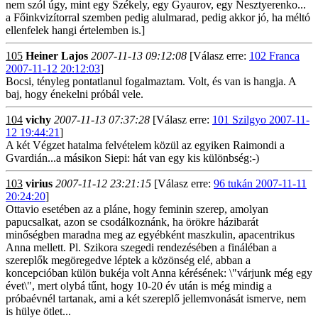
nem szól úgy, mint egy Székely, egy Gyaurov, egy Nesztyerenko...
a Főinkvizítorral szemben pedig alulmarad, pedig akkor jó, ha méltó
ellenfelek hangi értelemben is.]
105
Heiner Lajos
2007-11-13 09:12:08
[Válasz erre:
102 Franca
2007-11-12 20:12:03
]
Bocsi, tényleg pontatlanul fogalmaztam. Volt, és van is hangja. A
baj, hogy énekelni próbál vele.
104
vichy
2007-11-13 07:37:28
[Válasz erre:
101 Szilgyo 2007-11-
12 19:44:21
]
A két Végzet hatalma felvételem közül az egyiken Raimondi a
Gvardián...a másikon Siepi: hát van egy kis különbség:-)
103
virius
2007-11-12 23:21:15
[Válasz erre:
96 tukán 2007-11-11
20:24:20
]
Ottavio esetében az a pláne, hogy feminin szerep, amolyan
papucsalkat, azon se csodálkoznánk, ha örökre házibarát
minőségben maradna meg az egyébként maszkulin, apacentrikus
Anna mellett. Pl. Szikora szegedi rendezésében a fináléban a
szereplők megöregedve léptek a közönség elé, abban a
koncepcióban külön bukéja volt Anna kérésének: \"várjunk még egy
évet\", mert olybá tűnt, hogy 10-20 év után is még mindig a
próbaévnél tartanak, ami a két szereplő jellemvonását ismerve, nem
is hülye ötlet...