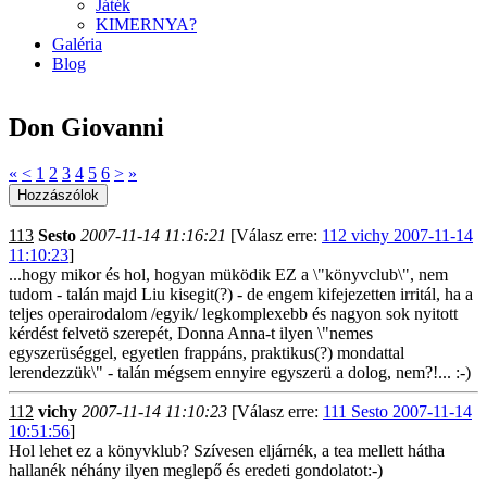
Játék
KIMERNYA?
Galéria
Blog
Don Giovanni
«
<
1
2
3
4
5
6
>
»
113
Sesto
2007-11-14 11:16:21
[Válasz erre:
112 vichy 2007-11-14
11:10:23
]
...hogy mikor és hol, hogyan müködik EZ a \"könyvclub\", nem
tudom - talán majd Liu kisegit(?) - de engem kifejezetten irritál, ha a
teljes operairodalom /egyik/ legkomplexebb és nagyon sok nyitott
kérdést felvetö szerepét, Donna Anna-t ilyen \"nemes
egyszerüséggel, egyetlen frappáns, praktikus(?) mondattal
lerendezzük\" - talán mégsem ennyire egyszerü a dolog, nem?!... :-)
112
vichy
2007-11-14 11:10:23
[Válasz erre:
111 Sesto 2007-11-14
10:51:56
]
Hol lehet ez a könyvklub? Szívesen eljárnék, a tea mellett hátha
hallanék néhány ilyen meglepő és eredeti gondolatot:-)