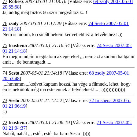
77
Robesz
2007-05-01 21:18:16
[Válasz erre:
69 zsoly 2007-05-01
20:55:58
]
Ja, addig még biztos 66-szor megváltozik...!
76
zsoly
2007-05-01 21:17:29
[Válasz erre:
74 Sesto 2007-05-01
21:14:18
]
Nem is tudom, ki csinált nekem kedvet ehhez a felvételhez! :))
75
frushena
2007-05-01 21:16:34
[Válasz erre:
74 Sesto 2007-05-
01 21:14:18
]
Én meg mindjárt megitatom az egereket ,,, nem azt akartam hallgatni
amit ,,, de benntragadt ....
74
Sesto
2007-05-01 21:14:18
[Válasz erre:
68 zsoly 2007-05-01
20:53:48
]
....hmmmm,...kedvet kaptam hozzá, ha vége a filmnek, lehet, hogy
én is nekiülök még ma este ennek a felvételnek!... ;-)))))))))))))))
73
Sesto
2007-05-01 21:12:52
[Válasz erre:
72 frushena 2007-05-
01 21:06:19
]
;-)
72
frushena
2007-05-01 21:06:19
[Válasz erre:
71 Sesto 2007-05-
01 21:04:37
]
Nahát, nahát ,,, estét, estét barbaro Sesto :)))))