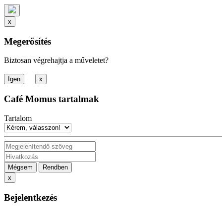
x
Megerősítés
Biztosan végrehajtja a műveletet?
x
Café Momus tartalmak
Tartalom
Mégsem
Rendben
x
Bejelentkezés