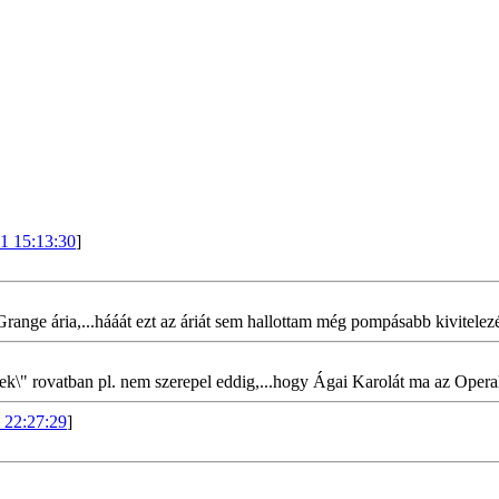
1 15:13:30
]
 Grange ária,...hááát ezt az áriát sem hallottam még pompásabb kivitele
írek\" rovatban pl. nem szerepel eddig,...hogy Ágai Karolát ma az Oper
 22:27:29
]