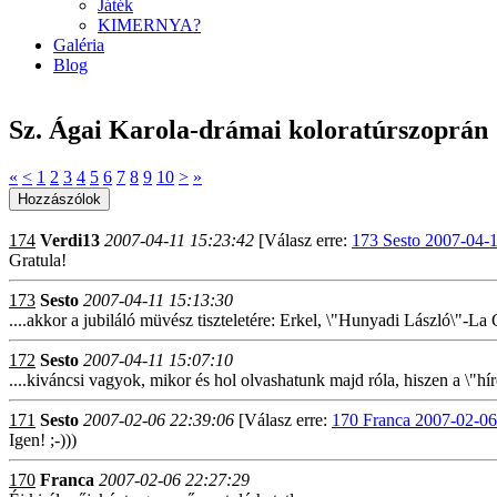
Játék
KIMERNYA?
Galéria
Blog
Sz. Ágai Karola-drámai koloratúrszoprán
«
<
1
2
3
4
5
6
7
8
9
10
>
»
174
Verdi13
2007-04-11 15:23:42
[Válasz erre:
173 Sesto 2007-04-1
Gratula!
173
Sesto
2007-04-11 15:13:30
....akkor a jubiláló müvész tiszteletére: Erkel, \"Hunyadi László\"-La
172
Sesto
2007-04-11 15:07:10
....kiváncsi vagyok, mikor és hol olvashatunk majd róla, hiszen a \"h
171
Sesto
2007-02-06 22:39:06
[Válasz erre:
170 Franca 2007-02-06
Igen! ;-)))
170
Franca
2007-02-06 22:27:29