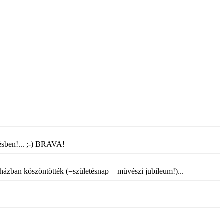
zésben!... ;-) BRAVA!
aházban köszöntötték (=születésnap + müvészi jubileum!)...