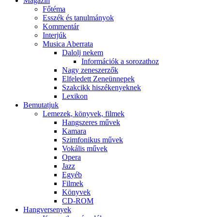
Magazin
Főtéma
Esszék és tanulmányok
Kommentár
Interjúk
Musica Aberrata
Dalolj nekem
Információk a sorozathoz
Nagy zeneszerzők
Elfeledett Zeneünnepek
Szakcikk hiszékenyeknek
Lexikon
Bemutatjuk
Lemezek, könyvek, filmek
Hangszeres művek
Kamara
Szimfonikus művek
Vokális művek
Opera
Jazz
Egyéb
Filmek
Könyvek
CD-ROM
Hangversenyek