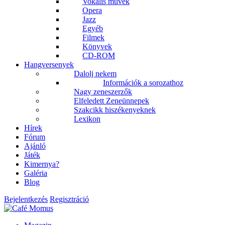
Vokális művek
Opera
Jazz
Egyéb
Filmek
Könyvek
CD-ROM
Hangversenyek
Dalolj nekem
Információk a sorozathoz
Nagy zeneszerzők
Elfeledett Zeneünnepek
Szakcikk hiszékenyeknek
Lexikon
Hírek
Fórum
Ajánló
Játék
Kimernya?
Galéria
Blog
Bejelentkezés
Regisztráció