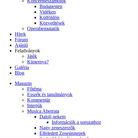
Koncertbeszámolók
Budapesten
Vidéken
Külföldön
Közvetítések
Operabemutatók
Hírek
Fórum
Ajánló
Feladványok
Játék
Kimernya?
Galéria
Blog
Magazin
Főtéma
Esszék és tanulmányok
Kommentár
Interjúk
Musica Aberrata
Dalolj nekem
Információk a sorozathoz
Nagy zeneszerzők
Elfeledett Zeneünnepek