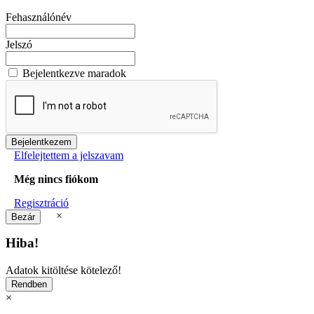
Fehasználónév
Jelszó
Bejelentkezve maradok
Elfelejtettem a jelszavam
Még nincs fiókom
Regisztráció
×
Hiba!
Adatok kitöltése kötelező!
×