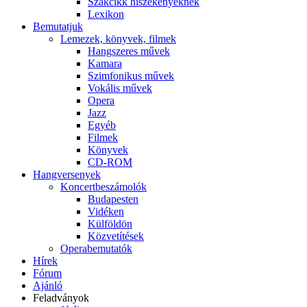
Szakcikk hiszékenyeknek
Lexikon
Bemutatjuk
Lemezek, könyvek, filmek
Hangszeres művek
Kamara
Szimfonikus művek
Vokális művek
Opera
Jazz
Egyéb
Filmek
Könyvek
CD-ROM
Hangversenyek
Koncertbeszámolók
Budapesten
Vidéken
Külföldön
Közvetítések
Operabemutatók
Hírek
Fórum
Ajánló
Feladványok