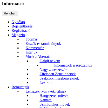
Információ
Nyitólap
Bejelentkezés
Regisztráció
Magazin
Főtéma
Esszék és tanulmányok
Kommentár
Interjúk
Musica Aberrata
Dalolj nekem
Információk a sorozathoz
Nagy zeneszerzők
Elfeledett Zeneünnepek
Szakcikk hiszékenyeknek
Lexikon
Bemutatjuk
Lemezek, könyvek, filmek
Hangszeres művek
Kamara
Szimfonikus művek