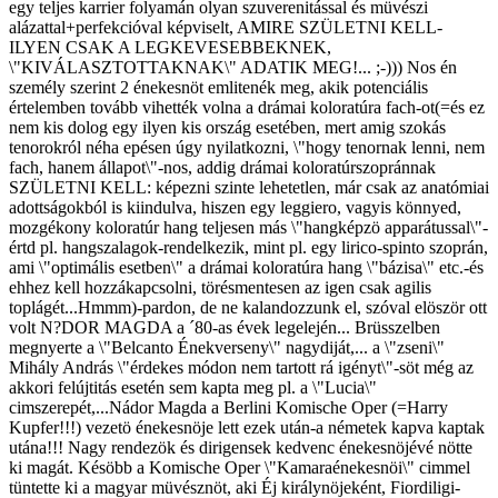
egy teljes karrier folyamán olyan szuverenitással és müvészi
alázattal+perfekcióval képviselt, AMIRE SZÜLETNI KELL-
ILYEN CSAK A LEGKEVESEBBEKNEK,
\"KIVÁLASZTOTTAKNAK\" ADATIK MEG!... ;-))) Nos én
személy szerint 2 énekesnöt emlitenék meg, akik potenciális
értelemben tovább vihették volna a drámai koloratúra fach-ot(=és ez
nem kis dolog egy ilyen kis ország esetében, mert amig szokás
tenorokról néha epésen úgy nyilatkozni, \"hogy tenornak lenni, nem
fach, hanem állapot\"-nos, addig drámai koloratúrszopránnak
SZÜLETNI KELL: képezni szinte lehetetlen, már csak az anatómiai
adottságokból is kiindulva, hiszen egy leggiero, vagyis könnyed,
mozgékony koloratúr hang teljesen más \"hangképzö apparátussal\"-
értd pl. hangszalagok-rendelkezik, mint pl. egy lirico-spinto szoprán,
ami \"optimális esetben\" a drámai koloratúra hang \"bázisa\" etc.-és
ehhez kell hozzákapcsolni, törésmentesen az igen csak agilis
toplágét...Hmmm)-pardon, de ne kalandozzunk el, szóval elöször ott
volt N?DOR MAGDA a ´80-as évek legelején... Brüsszelben
megnyerte a \"Belcanto Énekverseny\" nagydiját,... a \"zseni\"
Mihály András \"érdekes módon nem tartott rá igényt\"-söt még az
akkori felújtitás esetén sem kapta meg pl. a \"Lucia\"
cimszerepét,...Nádor Magda a Berlini Komische Oper (=Harry
Kupfer!!!) vezetö énekesnöje lett ezek után-a németek kapva kaptak
utána!!! Nagy rendezök és dirigensek kedvenc énekesnöjévé nötte
ki magát. Késöbb a Komische Oper \"Kamaraénekesnöi\" cimmel
tüntette ki a magyar müvésznöt, aki Éj királynöjeként, Fiordiligi-