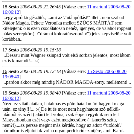
18
Sesto
2006-08-20 21:26:45
[Válasz erre:
11 martuni 2006-08-20
16:06:12
]
...egy apró kiegésztités,...ami az \"utánpótlást\" illeti: nem szabad
Nádor Magda, Fekete Veronika mellett SZÜCS MÁRTÁT sem
kifelejteni: ö is ezen csodálatosan nehéz, igenyes, de valahol roppant
hálás szerepkör (=\"drámai koloratúrszoprán\") jeles képviselöje volt
korábban...
17
Sesto
2006-08-20 19:15:18
...Dessau mint Wagner-szinpad volt elsö sorban jelentös, most látom
ez is kimaradt!... :-(
16
Sesto
2006-08-20 19:12:18
[Válasz erre:
15 Sesto 2006-08-20
19:08:40
]
...pardon akkor még mindig NÁDOR MAGDA-sorry, mellément!...
15
Sesto
2006-08-20 19:08:40
[Válasz erre:
11 martuni 2006-08-20
16:06:12
]
Nézd ez vitathatatlan, hatalmas és pótolhatatlan ürt hagyott maga
után, ez tény!!!... :-( De itt és most nem hagyhatom szó nélkül-
utánpótlás azért (talán) lett volna, csak éppen egyikük sem lett
Magyarhonban ezét vagy azért megbecsülve (=ismerös szitu,
nem?!),...az persze megint más kérdés, hogy az adott \"utódok\"
bármikor is eljutottak volna olyan perfekció szintjére, amit Karola