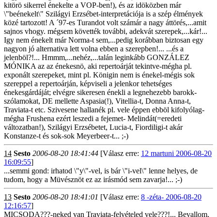
kitörö sikerrel énekelte a VOP-ben!), és az idöközben már
\"beénekelt\" Szilágyi Erzsébet-interpretációja is a szép élmények
közé tartozott! A ´97-es Turandot volt számár a nagy áttörés,...amit
sajnos vhogy. mégsem követték további, adekvát szerepek,...kár!...
Igy nem énekelt már Norma-t sem,...pedig korábban biztosan egy
nagyon jó alternativa lett volna ebben a szerepben!... ...és a
jelenböl?!... Hmmm,...nehéz,...talán leginkább GONZÁLEZ
MÓNIKA az az énekesnö, aki repertoárját tekintve-mégha pl.
exponált szerepeket, mint pl. Königin nem is énekel-mégis sok
szereppel a repertoárján, képviseli a jelenkor tehetséges
énekesgárdáját; elvégre sikeresen énekli a legnehezebb barokk-
szólamokat, DE mellette Aspasia(!), Vitellia-t, Donna Anna-t,
Traviata-t etc. Szivesene hallanék pl. vele éppen ebböl kifolyólag-
mégha Frushena ezért leszedi a fejemet- Melindát(=eredeti
változatban!), Szilágyi Erzsébetet, Lucia-t, Fiordiligi-t akár
Konstanze-t és sok-sok Meyerbeer-t... ;-)
14
Sesto
2006-08-20 18:41:44
[Válasz erre:
12 martuni 2006-08-20
16:09:55
]
...semmi gond: irhatod \"y\"-vel, is bár \"i-vel\" lenne helyes, de
tudom, hogy a Müvésznöt ez az irásmód sem zavarja!... ;-)
13
Sesto
2006-08-20 18:41:01
[Válasz erre:
8 -zéta- 2006-08-20
12:16:57
]
MICSODA???-neked van Traviata-felvételed vele???!... Bevallom,