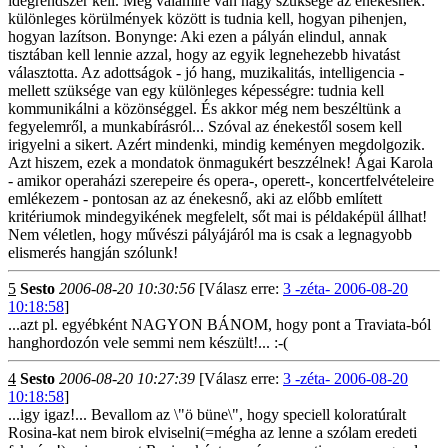
idegrendszer kell. Még valamire van nagy szüksége az énekesnek:
különleges körülmények között is tudnia kell, hogyan pihenjen,
hogyan lazítson. Bonynge: Aki ezen a pályán elindul, annak
tisztában kell lennie azzal, hogy az egyik legnehezebb hivatást
választotta. Az adottságok - jó hang, muzikalitás, intelligencia -
mellett szüksége van egy különleges képességre: tudnia kell
kommunikálni a közönséggel. És akkor még nem beszéltünk a
fegyelemről, a munkabírásról... Szóval az énekestől sosem kell
irigyelni a sikert. Azért mindenki, mindig keményen megdolgozik.
Azt hiszem, ezek a mondatok önmagukért beszzélnek! Ágai Karola
- amikor operaházi szerepeire és opera-, operett-, koncertfelvételeire
emlékezem - pontosan az az énekesnő, aki az előbb említett
kritériumok mindegyikének megfelelt, sőt mai is példaképül állhat!
Nem véletlen, hogy művészi pályájáról ma is csak a legnagyobb
elismerés hangján szólunk!
5
Sesto
2006-08-20 10:30:56
[Válasz erre:
3 -zéta- 2006-08-20
10:18:58
]
...azt pl. egyébként NAGYON BÁNOM, hogy pont a Traviata-ból
hanghordozón vele semmi nem készült!... :-(
4
Sesto
2006-08-20 10:27:39
[Válasz erre:
3 -zéta- 2006-08-20
10:18:58
]
...igy igaz!... Bevallom az \"ö büne\", hogy speciell koloratúralt
Rosina-kat nem birok elviselni(=mégha az lenne a szólam eredeti