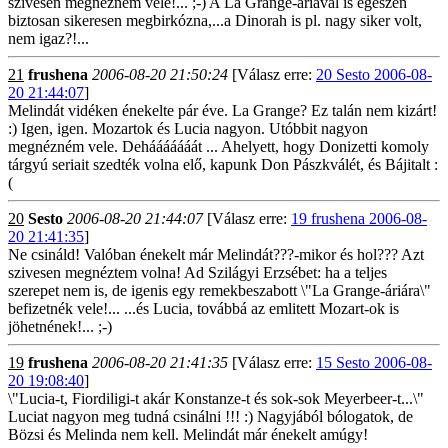
szivesen megnézném vele!... ;-) A La Grange-áriával is egészen
biztosan sikeresen megbirkózna,...a Dinorah is pl. nagy siker volt,
nem igaz?!...
21
frushena
2006-08-20 21:50:24
[Válasz erre:
20 Sesto 2006-08-
20 21:44:07
]
Melindát vidéken énekelte pár éve. La Grange? Ez talán nem kizárt!
:) Igen, igen. Mozartok és Lucia nagyon. Utóbbit nagyon
megnézném vele. Dehááááááát ... Ahelyett, hogy Donizetti komoly
tárgyú seriait szedték volna elő, kapunk Don Pászkválét, és Bájitalt :
(
20
Sesto
2006-08-20 21:44:07
[Válasz erre:
19 frushena 2006-08-
20 21:41:35
]
Ne csináld! Valóban énekelt már Melindát???-mikor és hol??? Azt
szivesen megnéztem volna! Ad Szilágyi Erzsébet: ha a teljes
szerepet nem is, de igenis egy remekbeszabott \"La Grange-áriára\"
befizetnék vele!... ...és Lucia, továbbá az emlitett Mozart-ok is
jöhetnének!... ;-)
19
frushena
2006-08-20 21:41:35
[Válasz erre:
15 Sesto 2006-08-
20 19:08:40
]
\"Lucia-t, Fiordiligi-t akár Konstanze-t és sok-sok Meyerbeer-t...\"
Luciat nagyon meg tudná csinálni !!! :) Nagyjából bólogatok, de
Bözsi és Melinda nem kell. Melindát már énekelt amúgy!