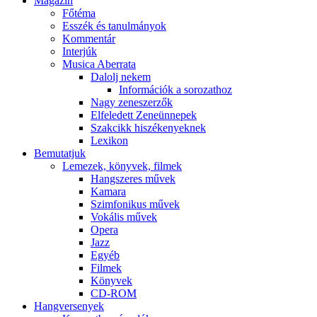
Magazin
Főtéma
Esszék és tanulmányok
Kommentár
Interjúk
Musica Aberrata
Dalolj nekem
Információk a sorozathoz
Nagy zeneszerzők
Elfeledett Zeneünnepek
Szakcikk hiszékenyeknek
Lexikon
Bemutatjuk
Lemezek, könyvek, filmek
Hangszeres művek
Kamara
Szimfonikus művek
Vokális művek
Opera
Jazz
Egyéb
Filmek
Könyvek
CD-ROM
Hangversenyek