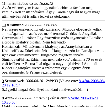
11
martuni
2006-08-20 16:06:12
Az én véleményem is az, hogy nálunk ebben a fachban még
várnunk kell az utánpótlásra. Ágay Karola nagy űrt hagyott maga
után, egyben fel is adta a leckét az utókornak.
10
telramund
2006-08-20 13:03:05
Nagyszerú énekesnő!Kiváló szinésznő! Micsoda előadások voltak
anno..Ágai szinte az összes menő tenorral Geddával, Aragallal,
Carrerassal a Luciában.Egy fatasztikus estén ugyancsak a Luciában
a csodás Ilosfalvy oldalán. Nem felejtendő
Konstanzája,,Márta,Semaha királynője az Aranykakasban-a
Koldusdiák az Erkel szinházban. Hanghordozón két Luciája is van-
igaz csak keresztmetszet:Hungaroton rögzitette felvétel
Simándyval/hát az Edgar nem neki való volt/ valamin a 70-es évek
első felében az Eterna által rögzitett nagyon jó felvétel Anton di
Ridder Edgardjával illetve a számomra egyik legkiválóbbb
operakarmester G Patane vezényletével.
9
Semmelweis
2006-08-20 12:48:33
[Válasz erre:
8 -zéta- 2006-08-
20 12:16:57
]
Szégyelld magad Zéta, ilyet mondani a művésznőről... :-)
8
-zéta-
2006-08-20 12:16:57
[Válasz erre:
5 Sesto 2006-08-20
10:30:56
]
Majd egyszer megleplek vele. Még akkor is, ha amatőr, tetszeni fog