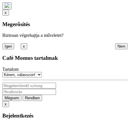
x
Megerősítés
Biztosan végrehajtja a műveletet?
x
Café Momus tartalmak
Tartalom
Mégsem
Rendben
x
Bejelentkezés