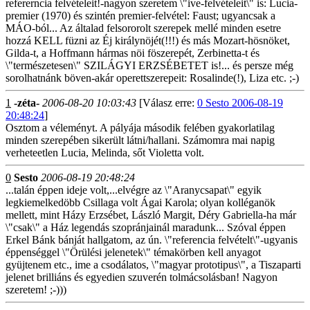
refererncia felvételeit!-nagyon szeretem \"ive-felvételeit\" is: Lucia-
premier (1970) és szintén premier-felvétel: Faust; ugyancsak a
MÁO-ból... Az általad felsororolt szerepek mellé minden esetre
hozzá KELL füzni az Éj királynöjét(!!!) és más Mozart-hösnöket,
Gilda-t, a Hoffmann hármas nöi föszerepét, Zerbinetta-t és
\"természetesen\" SZILÁGYI ERZSÉBETET is!... és persze még
sorolhatnánk böven-akár operettszerepeit: Rosalinde(!), Liza etc. ;-)
1
-zéta-
2006-08-20 10:03:43
[Válasz erre:
0 Sesto 2006-08-19
20:48:24
]
Osztom a véleményt. A pályája második felében gyakorlatilag
minden szerepében sikerült látni/hallani. Számomra mai napig
verheteetlen Lucia, Melinda, sőt Violetta volt.
0
Sesto
2006-08-19 20:48:24
...talán éppen ideje volt,...elvégre az \"Aranycsapat\" egyik
legkiemelkedöbb Csillaga volt Ágai Karola; olyan kolléganök
mellett, mint Házy Erzsébet, László Margit, Déry Gabriella-ha már
\"csak\" a Ház legendás szopránjainál maradunk... Szóval éppen
Erkel Bánk bánját hallgatom, az ún. \"referencia felvételt\"-ugyanis
éppenséggel \"Örülési jelenetek\" témakörben kell anyagot
gyüjtenem etc., ime a csodálatos, \"magyar prototipus\", a Tiszaparti
jelenet brilliáns és egyedien szuverén tolmácsolásban! Nagyon
szeretem! ;-)))