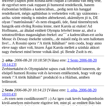
fekvése!)-sajnos pont Rosina-ként csupán a cavatina van meg vele,
de egyrészt nem csak roppant jó humorral rendelkezik, hanem
észbontóan brilliáns a kadenciában,...pedig nem kis hanggal
rendelkezett, mégis agilitásban is verhetetlen volt; igy számomra -
azóta- szinte mindig is minden alténekesnö, akármilyen jó is, DE
olyan \"matrónásnak\"-és nem elragadó, üde, fiatal tüneménynek
hangzik-ami elvileg Rosina lenne, mert Karola az etalon! Ad
Hoffmann,..az általad emlitett Olympia felvétel lenne az, ahol a
sztratoszférikus magasságban énekel: asz´´´ a kadenciában-ezt azóta
Mosuc és Dessay énekelte szintén,...de mástól még én sem hallottam
live!... A Rossini opera \"A török Itáliában\" nem csoda, hogy anno
eleve nagy siker volt, hiszen Ágai Karola mellett a szinház akkori
nagy énekesei mind benne voltak-lásd. pl. Bende Zsolt is etc.
3
-zéta-
2006-08-20 10:18:58
[Válasz erre:
2 Sesto 2006-08-20
10:14:23
]
Zerbinettaként és Olympiaként sajnos csak felvételről ismerem, de
elsöprő humorú Rosina volt és kevesen emlékeznek, hogy volt egy
remek \"A török Itáliában\" produkció is a Házban, amiben
brilirozott.
2
Sesto
2006-08-20 10:14:23
[Válasz erre:
1 -zéta- 2006-08-20
10:03:43
]
...és ezen nem csodálkozom!!! ;-) Az igen csak kevés hanghordozón
kivül-amelyen müvészete rögzitve lett, mint pl. az emlitett Bán bán