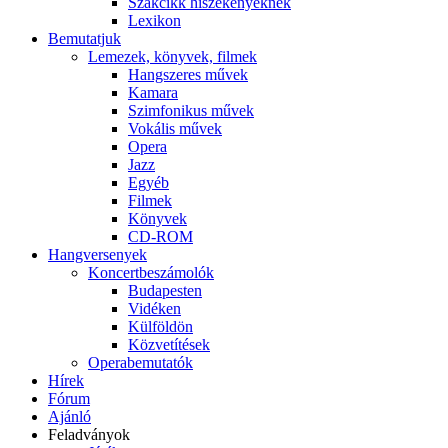
Szakcikk hiszékenyeknek
Lexikon
Bemutatjuk
Lemezek, könyvek, filmek
Hangszeres művek
Kamara
Szimfonikus művek
Vokális művek
Opera
Jazz
Egyéb
Filmek
Könyvek
CD-ROM
Hangversenyek
Koncertbeszámolók
Budapesten
Vidéken
Külföldön
Közvetítések
Operabemutatók
Hírek
Fórum
Ajánló
Feladványok