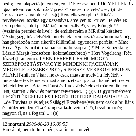
pedig nem alapvetö jellemjegyem, DE ez esetben IRIGYELLEK!!!-
igaz nekem van sok más \"privát\" kincsem is vele/töle ;-)))- de
Traviata az sajna nincs!... :-((( Rendelkezem pl. a \"Rita\"-
felvételével, továba egy kazettával, amelyen tk. \"live\" felvételek
szerepelnek, mint pl. Márta(=premier-live!), vagy Königin!!!
(=szintén premier és live!), de emlithetném a MR által készitett
\"Szinigazgató\"-felvételt, amelynek szereposztása-számomra!-még
hanghordozón nem sikerült felülmúlni, egyenesen perfekt: * Mme.
Herz: Ágai Karola(=drámai koloratúrszoprán) * Mlle. Silberklang:
László Margit (ezesetben: koloratúrszubrett) * Herr Vogelsang: Réti
József (lirai tenor)-ILYEN PERFEKT ÉS HOMOGÉN
SZEREPOSZTÁST-VAGYIS MINDENKI FACHJÁNAK
MEGFELELÖ SZEREPBEN, S PERSZE VÉRPROFI MÓDON
ALAKIT-milyen \"kár , hogy csak magyar nyelvü a felvétel\"-
micsoda érték lenne ez most a nemzetközi piacon, ha német nyelvü
felvétel lenne... A teljes Faust és Lucia-felvételeket már emlitettem
lent, szintén \"élö\" és premier felvételek!... ;-))) CD-gyüjteményem
LEGÉRTÉKESEBB ÉS LEGFÉLTETTEBB DARABJAI!!! ;-)
...de Traviata-ra és teljes Szilágyi Erzsébetre(=és nem csak a brilliáns
és utólérhetetlen \"La Grange-ária-felvételre\"!), bevallom még
nagyon fájna a fogam!... :-(((
12
martuni
2006-08-20 16:09:55
Bocsánat, nem tudom mért, y-al írtam a nevét.