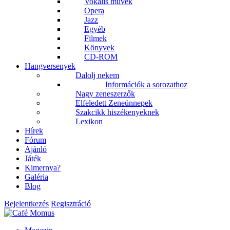
Vokális művek
Opera
Jazz
Egyéb
Filmek
Könyvek
CD-ROM
Hangversenyek
Dalolj nekem
Információk a sorozathoz
Nagy zeneszerzők
Elfeledett Zeneünnepek
Szakcikk hiszékenyeknek
Lexikon
Hírek
Fórum
Ajánló
Játék
Kimernya?
Galéria
Blog
Bejelentkezés
Regisztráció