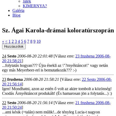
Játék
KIMERNYA?
Galéria
Blog
Sz. Ágai Karola-drámai koloratúrszoprán
«
<
1
2
3
4
5
6
7
8
9
10
24
Sesto
2006-08-20 22:01:48
[Válasz erre:
23 frushena 2006-08-
20 21:58:21
]
...folytatás hogyan??? Újra énekli az \"?rnyéktáncot\" vagy netán
egy más Meyerbeer-rel is bemutatkozik??? :-)
23
frushena
2006-08-20 21:58:21
[Válasz erre:
22 Sesto 2006-08-
20 21:56:14
]
Igen! Mondhatni, azon az estén ő volt az akire tombolt a közönség!
Csodás Árnyéktáncot produkált! (És hamarosan jön a folytatás...) :)
22
Sesto
2006-08-20 21:56:14
[Válasz erre:
21 frushena 2006-08-
20 21:50:24
]
...ami késik (=talán) nem múlik!...de tényleg Lucia-t nagyon