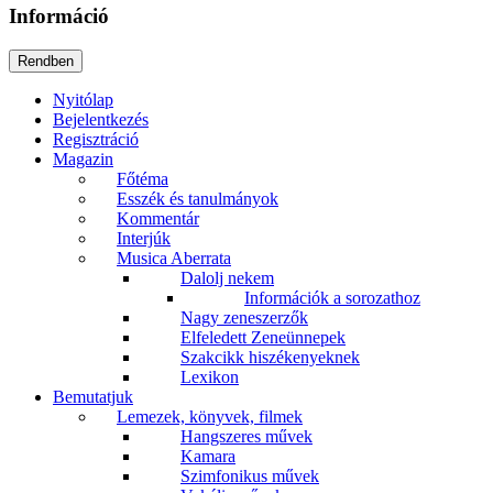
Információ
Nyitólap
Bejelentkezés
Regisztráció
Magazin
Főtéma
Esszék és tanulmányok
Kommentár
Interjúk
Musica Aberrata
Dalolj nekem
Információk a sorozathoz
Nagy zeneszerzők
Elfeledett Zeneünnepek
Szakcikk hiszékenyeknek
Lexikon
Bemutatjuk
Lemezek, könyvek, filmek
Hangszeres művek
Kamara
Szimfonikus művek