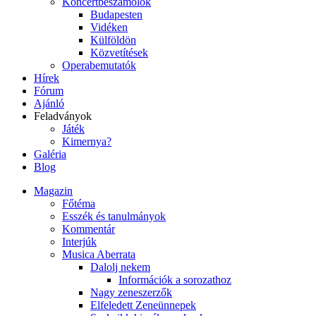
Koncertbeszámolók
Budapesten
Vidéken
Külföldön
Közvetítések
Operabemutatók
Hírek
Fórum
Ajánló
Feladványok
Játék
Kimernya?
Galéria
Blog
Magazin
Főtéma
Esszék és tanulmányok
Kommentár
Interjúk
Musica Aberrata
Dalolj nekem
Információk a sorozathoz
Nagy zeneszerzők
Elfeledett Zeneünnepek