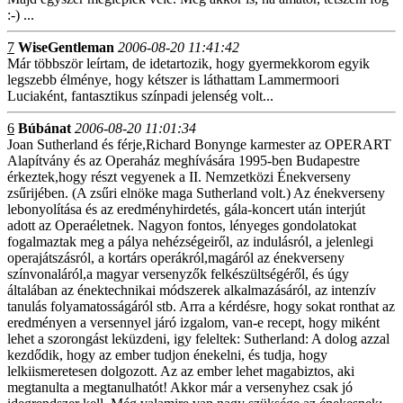
:-) ...
7
WiseGentleman
2006-08-20 11:41:42
Már többször leírtam, de idetartozik, hogy gyermekkorom egyik
legszebb élménye, hogy kétszer is láthattam Lammermoori
Luciaként, fantasztikus színpadi jelenség volt...
6
Búbánat
2006-08-20 11:01:34
Joan Sutherland és férje,Richard Bonynge karmester az OPERART
Alapítvány és az Operaház meghívására 1995-ben Budapestre
érkeztek,hogy részt vegyenek a II. Nemzetközi Énekverseny
zsűrijében. (A zsűri elnöke maga Sutherland volt.) Az énekverseny
lebonyolítása és az eredményhirdetés, gála-koncert után interjút
adott az Operaéletnek. Nagyon fontos, lényeges gondolatokat
fogalmaztak meg a pálya nehézségeiről, az indulásról, a jelenlegi
operajátszásról, a kortárs operákról,magáról az énekverseny
színvonaláról,a magyar versenyzők felkészültségéről, és úgy
általában az énektechnikai módszerek alkalmazásáról, az intenzív
tanulás folyamatosságáról stb. Arra a kérdésre, hogy sokat ronthat az
eredményen a versennyel járó izgalom, van-e recept, hogy miként
lehet a szorongást leküzdeni, igy feleltek: Sutherland: A dolog azzal
kezdődik, hogy az ember tudjon énekelni, és tudja, hogy
lelkiismeretesen dolgozott. Az az ember lehet magabiztos, aki
megtanulta a megtanulhatót! Akkor már a versenyhez csak jó