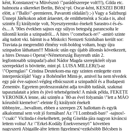
ként, Konstanze(=a Müvésznö \"parádészerepe volt!!!), Gilda etc.
halmozta a sikereket Berlin, Bécs(=pl. Oscar-ként, KESZEI BORI
elött, a \"Ballo\"-premieren, Pavarotti oldalán!) ;-) Vagy a Salzburgi
Ünnepi Játékokon adott áriaestet, de emlithetnénk a Scala-t is, ahol
szintén Éj királynöje volt, Nyesztyerenko énekelt Sarastro-t és-és-
és... A ´90es években sajnos egy súlyos betegség parancsolta le
túlontúl korán a szinpadról... A hires \"comeback-re\" -amirö szinte
alig tudott vki. bármit is-a Miskolci Nemzeti Szinhában került sor:
Traviata-ja megrenditö élmény volt-boldog voltam, hogy újra
szinpadon láthattam!!! Miskolc után egy újabb állomás következett,
a hires Dessau-i Opera(=Németország Bayreuth után 2.
legfontosabb szinpada!)-ahol Nádor Magda szerepkörét olyan
szerepekkel is bövitette, mint pl. LUISA MILLER(!)-az
\"Opernglas\" Cristina Deutekom-ma egy szinten emlegette ezen
interpretációját! Vagy a Bohémélet Mimi-je, amivel ha nem tévedek
egy pár éve-sajnos!-végleg elbúcsuzott a szinpadtól és a Budapesti
Zenemüv. Egyetem professzoraként adja tovább tudását, szakmai
tapasztalatait a jelen és jövö tehetségeinek! A másik példa, FEKETE
VERONIKA lenne, aki szintén a ´80-as ével folyamán \"lett a MÁO
kórusból kiemelve\"-eleinte Éj királynöt énekelt
többnyire,...bevallom, ebben a szerepen 2X hallottam és egyik
alkalommal sem volt jó formában! Az \"I Lombradi-ban\" -sajnos!-
\"csak\" Viclinda-t énekelhetett, pedig Giselda-jára nagyon kiváncsi
lettem volna! Az \"Erkel-Kodály Énekversenyt\" követöen
nagyszerü Abigaille-jére lettem figyelmes(=eztkésöbb Bécsben is