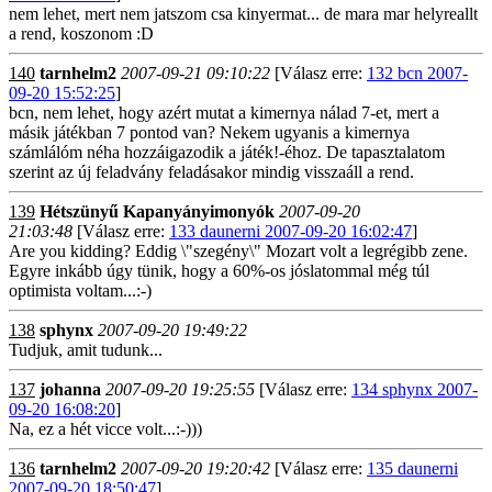
nem lehet, mert nem jatszom csa kinyermat... de mara mar helyreallt
a rend, koszonom :D
140
tarnhelm2
2007-09-21 09:10:22
[Válasz erre:
132 bcn 2007-
09-20 15:52:25
]
bcn, nem lehet, hogy azért mutat a kimernya nálad 7-et, mert a
másik játékban 7 pontod van? Nekem ugyanis a kimernya
számlálóm néha hozzáigazodik a játék!-éhoz. De tapasztalatom
szerint az új feladvány feladásakor mindig visszaáll a rend.
139
Hétszünyű Kapanyányimonyók
2007-09-20
21:03:48
[Válasz erre:
133 daunerni 2007-09-20 16:02:47
]
Are you kidding? Eddig \"szegény\" Mozart volt a legrégibb zene.
Egyre inkább úgy tünik, hogy a 60%-os jóslatommal még túl
optimista voltam...:-)
138
sphynx
2007-09-20 19:49:22
Tudjuk, amit tudunk...
137
johanna
2007-09-20 19:25:55
[Válasz erre:
134 sphynx 2007-
09-20 16:08:20
]
Na, ez a hét vicce volt...:-)))
136
tarnhelm2
2007-09-20 19:20:42
[Válasz erre:
135 daunerni
2007-09-20 18:50:47
]