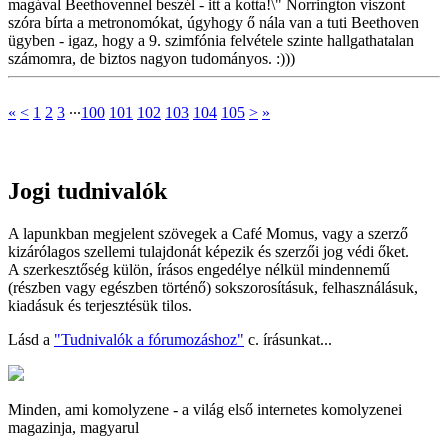
magával Beethovennel beszél - itt a kotta!\" Norrington viszont
szóra bírta a metronomókat, úgyhogy ő nála van a tuti Beethoven
ügyben - igaz, hogy a 9. szimfónia felvétele szinte hallgathatalan
számomra, de biztos nagyon tudományos. :)))
«
<
1
2
3
∙∙∙
100
101
102
103
104
105
>
»
Jogi tudnivalók
A lapunkban megjelent szövegek a Café Momus, vagy a szerző
kizárólagos szellemi tulajdonát képezik és szerzői jog védi őket.
A szerkesztőség külön, írásos engedélye nélkül mindennemű
(részben vagy egészben történő) sokszorosításuk, felhasználásuk,
kiadásuk és terjesztésük tilos.
Lásd a
"Tudnivalók a fórumozáshoz"
c. írásunkat...
Minden, ami komolyzene - a világ első internetes komolyzenei
magazinja, magyarul