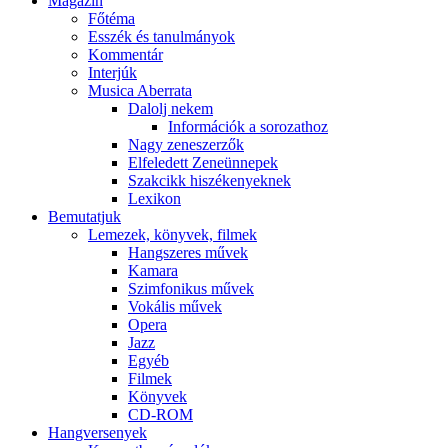
Magazin
Főtéma
Esszék és tanulmányok
Kommentár
Interjúk
Musica Aberrata
Dalolj nekem
Információk a sorozathoz
Nagy zeneszerzők
Elfeledett Zeneünnepek
Szakcikk hiszékenyeknek
Lexikon
Bemutatjuk
Lemezek, könyvek, filmek
Hangszeres művek
Kamara
Szimfonikus művek
Vokális művek
Opera
Jazz
Egyéb
Filmek
Könyvek
CD-ROM
Hangversenyek