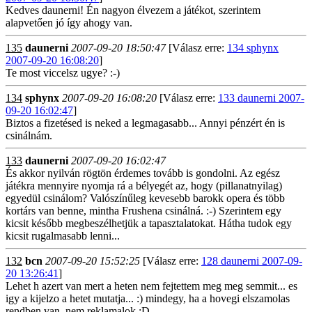
Kedves daunerni! Én nagyon élvezem a játékot, szerintem
alapvetően jó így ahogy van.
135
daunerni
2007-09-20 18:50:47
[Válasz erre:
134 sphynx
2007-09-20 16:08:20
]
Te most viccelsz ugye? :-)
134
sphynx
2007-09-20 16:08:20
[Válasz erre:
133 daunerni 2007-
09-20 16:02:47
]
Biztos a fizetésed is neked a legmagasabb... Annyi pénzért én is
csinálnám.
133
daunerni
2007-09-20 16:02:47
És akkor nyilván rögtön érdemes tovább is gondolni. Az egész
játékra mennyire nyomja rá a bélyegét az, hogy (pillanatnyilag)
egyedül csinálom? Valószínűleg kevesebb barokk opera és több
kortárs van benne, mintha Frushena csinálná. :-) Szerintem egy
kicsit később megbeszélhetjük a tapasztalatokat. Hátha tudok egy
kicsit rugalmasabb lenni...
132
bcn
2007-09-20 15:52:25
[Válasz erre:
128 daunerni 2007-09-
20 13:26:41
]
Lehet h azert van mert a heten nem fejtettem meg meg semmit... es
igy a kijelzo a hetet mutatja... :) mindegy, ha a hovegi elszamolas
rendben van, nem reklamalok :D