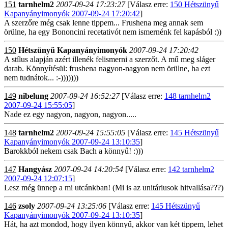
151
tarnhelm2
2007-09-24 17:23:27
[Válasz erre:
150 Hétszünyű
Kapanyányimonyók 2007-09-24 17:20:42
]
A szerzőre még csak lenne tippem... Frushena meg annak sem
örülne, ha egy Bononcini recetativót nem ismernénk fel kapásból :))
150
Hétszünyű Kapanyányimonyók
2007-09-24 17:20:42
A stílus alapján azért illenék felismerni a szerzőt. A mű meg sláger
darab. Könnyítésül: frushena nagyon-nagyon nem örülne, ha ezt
nem tudnátok... :-)))))))
149
nibelung
2007-09-24 16:52:27
[Válasz erre:
148 tarnhelm2
2007-09-24 15:55:05
]
Nade ez egy nagyon, nagyon, nagyon.....
148
tarnhelm2
2007-09-24 15:55:05
[Válasz erre:
145 Hétszünyű
Kapanyányimonyók 2007-09-24 13:10:35
]
Barokkból nekem csak Bach a könnyű! :)))
147
Hangyász
2007-09-24 14:20:54
[Válasz erre:
142 tarnhelm2
2007-09-24 12:07:15
]
Lesz még ünnep a mi utcánkban! (Mi is az unitáriusok hitvallása???)
146
zsoly
2007-09-24 13:25:06
[Válasz erre:
145 Hétszünyű
Kapanyányimonyók 2007-09-24 13:10:35
]
Hát, ha azt mondod, hogy ilyen könnyű, akkor van két tippem, lehet