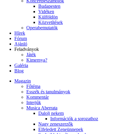
Koncertbeszámolók
Budapesten
Vidéken
Külföldön
Közvetítések
Operabemutatók
Hírek
Fórum
Ajánló
Feladványok
Játék
Kimernya?
Galéria
Blog
Magazin
Főtéma
Esszék és tanulmányok
Kommentár
Interjúk
Musica Aberrata
Dalolj nekem
Információk a sorozathoz
Nagy zeneszerzők
Elfeledett Zeneünnepek