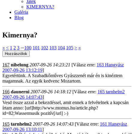
Játék
KIMERNYA?
Galéria
Blog
Kimernya?
«
<
1
2
3
∙∙∙
100
101
102
103
104
105
>
»
167
nibelung
2007-09-26 14:23:21
[Válasz erre:
163 Hangyász
2007-09-26 13:12:19
]
Egyetértünk. A Szabadkőműves Gyászzenét már én is kinéztem
magamnak. Az egyik kedvenc Mozartom.
166
daunerni
2007-09-26 14:18:12
[Válasz erre:
165 tarnhelm2
2007-09-26 14:07:43
]
Vesd össze azzal a bekezdéssel, amit ennek a felvételnek a kapcsán
írtam anno: [url]http://www.momus.hu/article.php?
id=82;Wassermusik pozitív[/url] :-)
165
tarnhelm2
2007-09-26 14:07:43
[Válasz erre:
161 Hangyász
2007-09-26 13:10:11
]