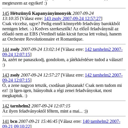
megteszem az egyiket! :)
145
Hétszünyű Kapanyányimonyók
2007-09-24
13:10:35
[Válasz erre:
143 zsoly 2007-09-24 12:57:27
]
Csak viccelsz, ugye? Pedig ennél könnyebb feladvány barokkból
nemigen lehet. :-) Kedves szerkesztők! Az előző feladványnál az
előadó nem az EBS (Verdinél talán kicsit furcsa lett volna), hanem
az Orchestre Revolutionnaire et Romantique.
144
zsoly
2007-09-24 13:02:14
[Válasz erre:
142 tarnhelm2 2007-
09-24 12:07:15
]
Ja, azért ne panaszkodj, gondolom, a játékkérdésre tudod a választ!
:)
143
zsoly
2007-09-24 12:57:27
[Válasz erre:
142 tarnhelm2 2007-
09-24 12:07:15
]
Ó, a zene nagyon tetszik, csodásan játszanak! Csak nem tudom mi
ez! :)) Igen-igen, hiányoltuk a régi zenei feladványokat, most
megkaptuk. :)
142
tarnhelm2
2007-09-24 12:07:15
Az ilyen feladványoktól féltem, mint a mai... :))
141
bcn
2007-09-21 15:46:45
[Válasz erre:
140 tarnhelm2 2007-
09-21 09:10:22
]