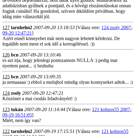
nevedben bejelentkezni, nem látok ilyen gondot. Mindenesetre az
adatbázisban gyűlnek a pontjaid, és a hóvégi elszámolásokat onnan
fogjuk csinálni! Ha gondolod, szívsen átküldöm privátban, hogy
idáig mire válaszoltál jól.
127
tarnhelm2
2007-09-20 13:18:53
[Válasz erre:
124 zsoly 2007-
09-20 12:47:21
]
Azért ennél könnyebet már nem nagyon lehetett kérdezni. De
legalább nem ment el sok idő a keresgéléssel. :))
126
bcn
2007-09-20 13:10:46
es azt irja, hogy jelenlegi pontszamom NULLA :) pedig mar
nyertem parat... :( bruhuhu
125
bcn
2007-09-20 13:09:35
ja nemaaaaa :) ebbol a mufajbol mindig olyan konnyueket adtok... :)
124
zsoly
2007-09-20 12:47:21
Köszönet a mai csodás feladványért! :)
123
tukán
2007-09-20 11:14:44
[Válasz erre:
121 kobzos55 2007-
09-19 16:51:05
]
Miért, nem így van?
122
tarnhelm2
2007-09-19 17:15:51
[Válasz erre:
121 kobzos55