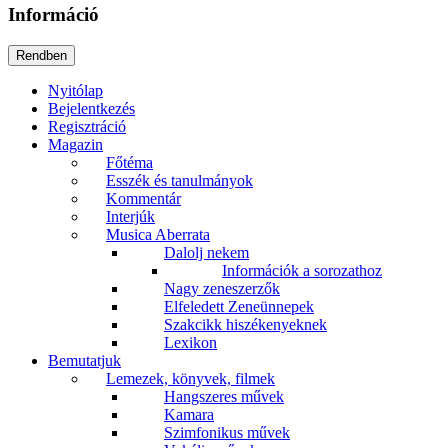
Információ
Nyitólap
Bejelentkezés
Regisztráció
Magazin
Főtéma
Esszék és tanulmányok
Kommentár
Interjúk
Musica Aberrata
Dalolj nekem
Információk a sorozathoz
Nagy zeneszerzők
Elfeledett Zeneünnepek
Szakcikk hiszékenyeknek
Lexikon
Bemutatjuk
Lemezek, könyvek, filmek
Hangszeres művek
Kamara
Szimfonikus művek