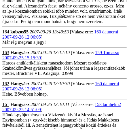
Händelből én is kutyául állok, bár Messiásból van 3 is, de ezen kívül
alig valami. Alexander\'s feast, néhány concerto grosso, ez-az. Még
az lp-s korszakomban sokkal több minden volt, oratóriumok, áriák,
versenyművek, Vizizene, Tüzijátékzene stb de nem vásároltam őket
újra cd-n. Pedig nem mondhatnám, hogy nem szeretem.
164
kobzos55
2007-09-26 13:48:53
[Válasz erre:
160 daunerni
2007-09-26 12:06:05
]
Már rég megvan a jegy!
163
Hangyász
2007-09-26 13:12:19
[Válasz erre:
159 Tomasso
2007-09-25 15:15:39
]
Harcos antiklerikálisként ragaszkodom Mozart csodálatos
Szabadkőműves gyászzenéjéhez. Jól jöhet utána a legszentfazekabb
mester, Bruckner VII. Adagioja. ;O999
162
Hangyász
2007-09-26 13:10:30
[Válasz erre:
160 daunerni
2007-09-26 12:06:05
]
Hehe. Bővebben holnap.
161
Hangyász
2007-09-26 13:10:11
[Válasz erre:
158 tarnhelm2
2007-09-25 14:51:09
]
Händel-gyűjteményem a Vízizenén kívül a Messiás, az Izrael
Egyiptomban (+ egy-két kisebb himnusz) és a Júdás Makkabeus
felvételeiből áll. A zenetörténet legnagyobbjai közül érdekes és