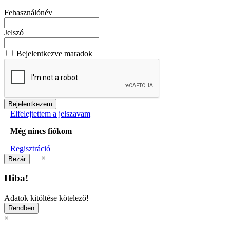
Fehasználónév
Jelszó
Bejelentkezve maradok
Elfelejtettem a jelszavam
Még nincs fiókom
Regisztráció
×
Hiba!
Adatok kitöltése kötelező!
×