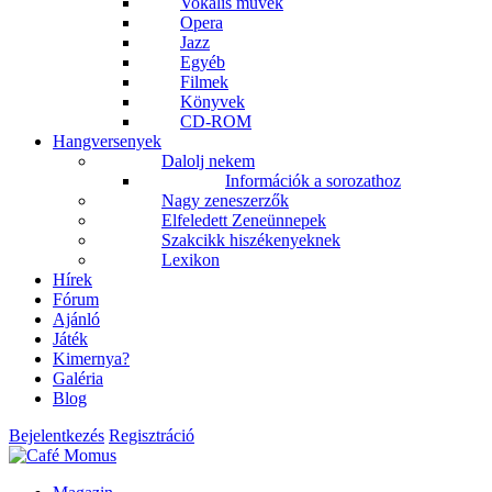
Vokális művek
Opera
Jazz
Egyéb
Filmek
Könyvek
CD-ROM
Hangversenyek
Dalolj nekem
Információk a sorozathoz
Nagy zeneszerzők
Elfeledett Zeneünnepek
Szakcikk hiszékenyeknek
Lexikon
Hírek
Fórum
Ajánló
Játék
Kimernya?
Galéria
Blog
Bejelentkezés
Regisztráció