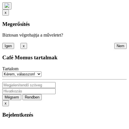
x
Megerősítés
Biztosan végrehajtja a műveletet?
x
Café Momus tartalmak
Tartalom
Mégsem
Rendben
x
Bejelentkezés