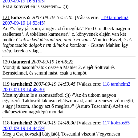
2007-09-19 16:51:05
]
Ezt a könyvet én is szeretem... :)))
121
kobzos55
2007-09-19 16:51:05
[Válasz erre:
119 tarnhelm2
2007-09-19 14:53:45
]
Ad \"s úgy játszom, ahogy azt ő megírta\" Fred Goldbeck nagyon
szellemes \"A tökéletes karmester\" c. könyvének elején van két
mottó:
Csak le kell játszani azt, ami írva van
- Maurice Ravel, és
A
legfontosabb dolgok nem állnak a kottában
- Gustav Mahler. Így
szép, kerek a világ...
120
daunerni
2007-09-19 16:06:22
Mondjuk hasonlítsátok össze a Mahler 2. elejét Soltival és
Bernsteinnel, és semmi mást, csak a tempót.
119
tarnhelm2
2007-09-19 14:53:45
[Válasz erre:
118 tarnhelm2
2007-09-19 14:48:30
]
Most nyúltam le a szomszédból :))) \"Az én titkom nagyon
egyszerű. Taktusról taktusra eljátszom azt, amit a zeneszerző megírt,
s úgy játszom, ahogy azt ő megírta.\" (Arturo Toscanini) Azért ez
elképesztően nagyképű mondat.
118
tarnhelm2
2007-09-19 14:48:30
[Válasz erre:
117 kobzos55
2007-09-19 14:44:59
]
Meg a Csajkovszkij bátyjától. Toscanini viszont \"egyenesen