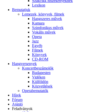
Szakcikk hiszékenyeknek
Lexikon
Bemutatjuk
Lemezek, könyvek, filmek
Hangszeres művek
Kamara
Szimfonikus művek
Vokális művek
Opera
Jazz
Egyéb
Filmek
Könyvek
CD-ROM
Hangversenyek
Koncertbeszámolók
Budapesten
Vidéken
Külföldön
Közvetítések
Operabemutatók
Hírek
Fórum
Ajánló
Feladványok