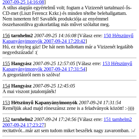
2007-09-25 14:16:08
]
A stílus alapján egyértelmű volt; fogtam a Vizizenét tartalmazó ős-
CD-met (Liszt Ferencz Kzkr.) és minden tételbe belehallgattam.
Nem ismertem fel! Savallék produkciója az enyémmel
összehasonlítva gyakorlatilag más művet szólaltat meg.
156
tarnhelm2
2007-09-25 14:16:08
[Válasz erre:
150 Hétszünyű
Kapanyányimonyók 2007-09-24 17:20:42
]
Hú, ez tényleg gáz! De hát nem hallottam már a Vizizenét legalább
negyedszázada! :(
155
Hangyász
2007-09-25 12:57:05
[Válasz erre:
153 Hétszünyű
Kapanyányimonyók 2007-09-24 17:31:54
]
A gregoriánról nem is szólva!
154
Hangyász
2007-09-25 12:45:05
A mai viszont jutalomjáték!
153
Hétszünyű Kapanyányimonyók
2007-09-24 17:31:54
Reméljük akad majd röneszánsz zene is a feladványok között! :-))))
152
tarnhelm2
2007-09-24 17:24:56
[Válasz erre:
151 tarnhelm2
2007-09-24 17:23:27
]
recitativót...már azt sem tudom miket beszélek nagy zavaromban. :-/