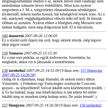
megmagyázhatatlan módon ő az, akinek művei iránt valahogy nem
tanúsítottam sohasem heves érdeklődést. Most kora nyáron
megvettem a J. M.-t, szégyenletes elmaradásomat némiképpen
jóváteendő; nekem marha hosszú, bár kétségkívül remek zene. Az a
mű, amelynek végighallgatásához először lelki erő kell. Itt fekszik
előttam az asztalon. Nyáron ebben a hőségben még Mozartot sem
tudtam hallgatni, most meg dolgoznom kell. El is búcsúzom.
160
daunerni
2007-09-26 12:06:05
Ez a részlet azért éppen ma szól, hogy akinek tetszik, még legyen
ideje jegyet venni!
159
Tomasso
2007-09-25 15:15:39
Ez a mai sem piskóta, az egyik kedvencem. Szeretném, ha
meghalok, akkor ezt is játszanák a temetésemen.
158
tarnhelm2
2007-09-25 14:51:09
[Válasz erre:
157 Hangyász
2007-09-25 14:26:58
]
Odáig én is eljutottam, hogy Haendel, de nekem ninics itthon
Vizizeném. :( Feltettem egy Furtwängler-vezényelte Concerto
grossot - na képzelheted! Szóval inkább nem kísérleteztem tovább. :
(( És ha tudnád, hogy mai feladványhoz is mit tettem fel elsőre -
inkább meg se mondom (még holnap sem). De aztán leesett! :)
157
Hangyász
2007-09-25 14:26:58
[Válasz erre:
156 tarnhelm2