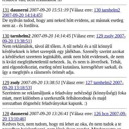
131
daunerni
2007-09-20 15:51:19
[Válasz erre:
130 tarnhelm2
2007-09-20 14:14:45
]
De nyilván tudod, hogy ami neked hótt evidens, az másnak esetleg
nem az - és fordítva.
130
tarnhelm2
2007-09-20 14:14:45
[Válasz erre:
129 zsoly 2007-
09-20 13:38:51
]
Nem reklámálok, távol áll tőlem. A túl nehéz és a túl könnyű
kérdéseknek is lehet szerepük egy játékban. Személy szerint azokat
a kérdéseket szeretem leginkább, amik nem hótt evidensek, de nem
is kvázi megfejthetetlenül nehezek. Ja, és nem is átverősek. Tehát,
ami elgondolkoztat, esetleg némi kutatásra, keresgélésre sarkall, és
így a megfejtés a ráismerés örömét adja.
129
zsoly
2007-09-20 13:38:51
[Válasz erre:
127 tarnhelm2 2007-
09-20 13:18:53
]
Szerintem ne reklamáljunk a feladvány nehézségi (könnyűségi) foka
miatt, mert különben a szerkesztők felbátorodnak és majd
sorozatban dögnehéz feladványokat kapunk. :)
128
daunerni
2007-09-20 13:26:41
[Válasz erre:
126 bcn 2007-09-
20 13:10:46
]
Kedves bcn, nem tudom, hogy mi lehet az oka, én nem tudok a te