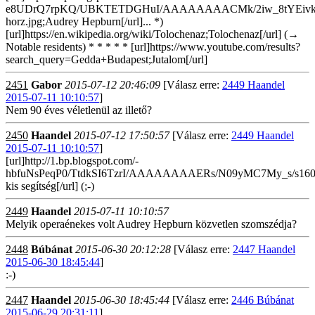
e8UDrQ7rpKQ/UBKTETDGHuI/AAAAAAAACMk/2iw_8tYEivk/s160
horz.jpg;Audrey Hepburn[/url]... *)
[url]https://en.wikipedia.org/wiki/Tolochenaz;Tolochenaz[/url] (→
Notable residents) * * * * * [url]https://www.youtube.com/results?
search_query=Gedda+Budapest;Jutalom[/url]
2451
Gabor
2015-07-12 20:46:09
[Válasz erre:
2449 Haandel
2015-07-11 10:10:57
]
Nem 90 éves véletlenül az illető?
2450
Haandel
2015-07-12 17:50:57
[Válasz erre:
2449 Haandel
2015-07-11 10:10:57
]
[url]http://1.bp.blogspot.com/-
hbfuNsPeqP0/TtdkSI6TzrI/AAAAAAAAERs/N09yMC7My_s/s1600/
kis segítség[/url] (;-)
2449
Haandel
2015-07-11 10:10:57
Melyik operaénekes volt Audrey Hepburn közvetlen szomszédja?
2448
Búbánat
2015-06-30 20:12:28
[Válasz erre:
2447 Haandel
2015-06-30 18:45:44
]
:-)
2447
Haandel
2015-06-30 18:45:44
[Válasz erre:
2446 Búbánat
2015-06-29 20:31:11
]