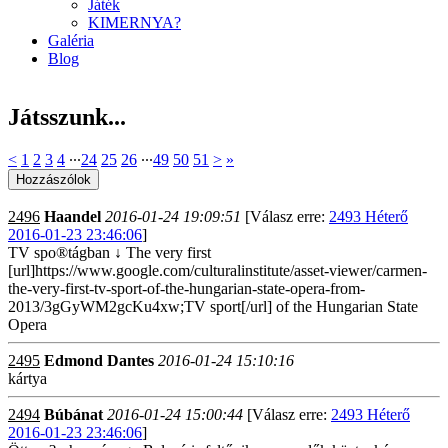
Játék
KIMERNYA?
Galéria
Blog
Játsszunk...
<
1
2
3
4
∙∙∙
24
25
26
∙∙∙
49
50
51
>
»
2496
Haandel
2016-01-24 19:09:51
[Válasz erre:
2493 Héterő
2016-01-23 23:46:06
]
TV spo®tágban ↓ The very first
[url]https://www.google.com/culturalinstitute/asset-viewer/carmen-
the-very-first-tv-sport-of-the-hungarian-state-opera-from-
2013/3gGyWM2gcKu4xw;TV sport[/url] of the Hungarian State
Opera
2495
Edmond Dantes
2016-01-24 15:10:16
kártya
2494
Búbánat
2016-01-24 15:00:44
[Válasz erre:
2493 Héterő
2016-01-23 23:46:06
]