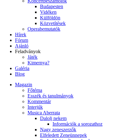
Koncertbeszámolók
Budapesten
Vidéken
Külföldön
Közvetítések
Operabemutatók
Hírek
Fórum
Ajánló
Feladványok
Játék
Kimernya?
Galéria
Blog
Magazin
Főtéma
Esszék és tanulmányok
Kommentár
Interjúk
Musica Aberrata
Dalolj nekem
Információk a sorozathoz
Nagy zeneszerzők
Elfeledett Zeneünnepek