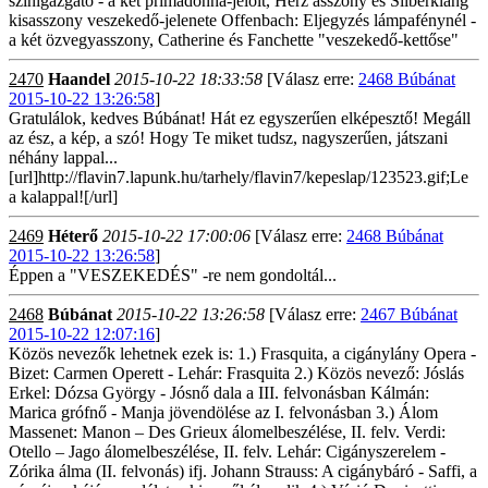
színigazgató - a két primadonna-jelölt, Herz asszony és Silberklang
kisasszony veszekedő-jelenete Offenbach: Eljegyzés lámpafénynél -
a két özvegyasszony, Catherine és Fanchette "veszekedő-kettőse"
2470
Haandel
2015-10-22 18:33:58
[Válasz erre:
2468 Búbánat
2015-10-22 13:26:58
]
Gratulálok, kedves Búbánat! Hát ez egyszerűen elképesztő! Megáll
az ész, a kép, a szó! Hogy Te miket tudsz, nagyszerűen, játszani
néhány lappal...
[url]http://flavin7.lapunk.hu/tarhely/flavin7/kepeslap/123523.gif;Le
a kalappal![/url]
2469
Héterő
2015-10-22 17:00:06
[Válasz erre:
2468 Búbánat
2015-10-22 13:26:58
]
Éppen a "VESZEKEDÉS" -re nem gondoltál...
2468
Búbánat
2015-10-22 13:26:58
[Válasz erre:
2467 Búbánat
2015-10-22 12:07:16
]
Közös nevezők lehetnek ezek is: 1.) Frasquita, a cigánylány Opera -
Bizet: Carmen Operett - Lehár: Frasquita 2.) Közös nevező: Jóslás
Erkel: Dózsa György - Jósnő dala a III. felvonásban Kálmán:
Marica grófnő - Manja jövendölése az I. felvonásban 3.) Álom
Massenet: Manon – Des Grieux álomelbeszélése, II. felv. Verdi:
Otello – Jago álomelbeszélése, II. felv. Lehár: Cigányszerelem -
Zórika álma (II. felvonás) ifj. Johann Strauss: A cigánybáró - Saffi, a