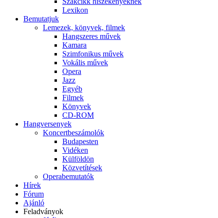
Szakcikk hiszékenyeknek
Lexikon
Bemutatjuk
Lemezek, könyvek, filmek
Hangszeres művek
Kamara
Szimfonikus művek
Vokális művek
Opera
Jazz
Egyéb
Filmek
Könyvek
CD-ROM
Hangversenyek
Koncertbeszámolók
Budapesten
Vidéken
Külföldön
Közvetítések
Operabemutatók
Hírek
Fórum
Ajánló
Feladványok