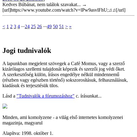
Kedves Búbánat, nem találok szavakat... →
[url]https://www.youtube.com/watch?v=lPw9asvlFhU;♫♫[/url]
<
1
2
3
4
∙∙∙
24
25
26
∙∙∙
49
50
51
>
»
Jogi tudnivalók
A lapunkban megjelent szövegek a Café Momus, vagy a szerző
kizárólagos szellemi tulajdonát képezik és szerzői jog védi őket.
A szerkesztőség külön, írásos engedélye nélkül mindennemű
(részben vagy egészben történő) sokszorosításuk, felhasználásuk,
kiadásuk és terjesztésük tilos.
Lásd a
"Tudnivalók a fórumozáshoz"
c. írásunkat...
Minden, ami komolyzene - a világ első internetes komolyzenei
magazinja, magyarul
Alapítva: 1998. október 1.