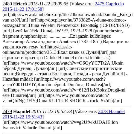
2480
Héterő
2015-11-22 20:09:05
[Válasz erre:
2475 Capriccio
2015-11-22 17:01:58
]
[url]http://www.danubebox.org/files/dbox/download/Danube_Box_cim
van szó?[/url] [url]http://docplayer.hu/3733825-A-duna-medence-
orszagai.html;Duna-védelmi Nemzetközi Bizottság (ICPDR/IKSD)
[/url] Leoš Janáček: Dunaj, JW 9/7, 1923–1928 (pour orchestre,
fragment symphonique) ..................Ez igazán különleges:
Александр Александрович Алябьев (1787–1851) Вариации на
украинскую тему [url]http://classic-
online.ru/ru/production/3513;Ехал казак за Дунай[/url] для
скрипки и оркестра Dalok: Haandel már ezt lelőtte... :-)
[url]https://www.youtube.com/watch?v=O6QyYC7Tt2A;Ukrán
népdal: Дунаю, Дунаю[/url] [url]Советские патриотические
песни;Впереди - страна Болгария, Позади - река Дунай[/url] -
Hazafias műdal: [url]https://www.youtube.com/watch?
v=cuY001UJYlY;Román népdal: Dunărea, Dunărea[/url]
[url]https://www.youtube.com/watch?v=612fHxK5oks;Dragă-mi
este Dunărea[/url] [url]https://www.youtube.com/watch?
v=mQbfNgTiFiY;Duna KULTUR SHOCK - rock, Szófia[/url]
2479
Haandel
2015-11-22 19:52:28
[Válasz erre:
2478 Haandel
2015-11-22 19:51:43
]
[url]https://www.youtube.com/watch?v=g2UfwkUDAJE;Ion
Ivanovici: Valurile Dunarii[/url]