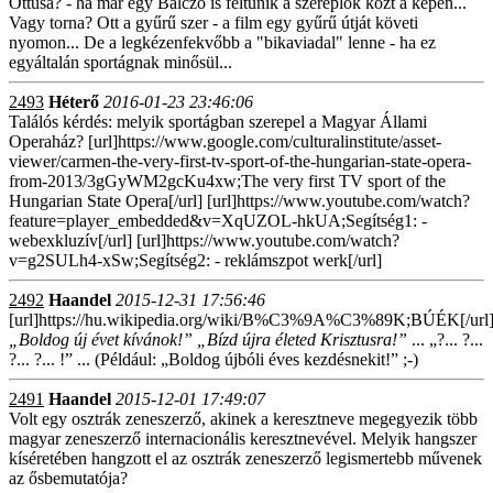
Öttusa? - ha már egy Balczó is feltűnik a szereplők közt a képen...
Vagy torna? Ott a gyűrű szer - a film egy gyűrű útját követi
nyomon... De a legkézenfekvőbb a "bikaviadal" lenne - ha ez
egyáltalán sportágnak minősül...
2493
Héterő
2016-01-23 23:46:06
Találós kérdés: melyik sportágban szerepel a Magyar Állami
Operaház? [url]https://www.google.com/culturalinstitute/asset-
viewer/carmen-the-very-first-tv-sport-of-the-hungarian-state-opera-
from-2013/3gGyWM2gcKu4xw;The very first TV sport of the
Hungarian State Opera[/url] [url]https://www.youtube.com/watch?
feature=player_embedded&v=XqUZOL-hkUA;Segítség1: -
webexkluzív[/url] [url]https://www.youtube.com/watch?
v=g2SULh4-xSw;Segítség2: - reklámszpot werk[/url]
2492
Haandel
2015-12-31 17:56:46
[url]https://hu.wikipedia.org/wiki/B%C3%9A%C3%89K;BÚÉK[/url
„Boldog új évet kívánok!”
„Bízd újra életed Krisztusra!”
... „?... ?...
?... ?... !” ... (Például: „Boldog újbóli éves kezdésnekit!” ;-)
2491
Haandel
2015-12-01 17:49:07
Volt egy osztrák zeneszerző, akinek a keresztneve megegyezik több
magyar zeneszerző internacionális keresztnevével. Melyik hangszer
kíséretében hangzott el az osztrák zeneszerző legismertebb művenek
az ősbemutatója?