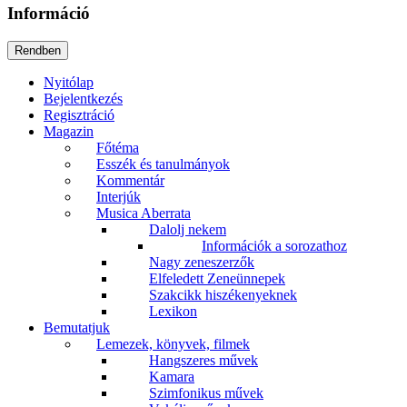
Információ
Nyitólap
Bejelentkezés
Regisztráció
Magazin
Főtéma
Esszék és tanulmányok
Kommentár
Interjúk
Musica Aberrata
Dalolj nekem
Információk a sorozathoz
Nagy zeneszerzők
Elfeledett Zeneünnepek
Szakcikk hiszékenyeknek
Lexikon
Bemutatjuk
Lemezek, könyvek, filmek
Hangszeres művek
Kamara
Szimfonikus művek