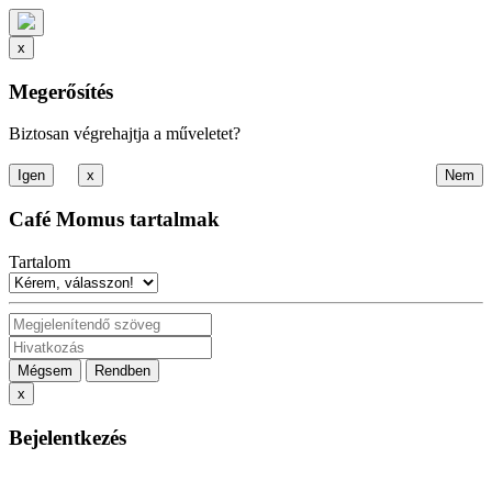
x
Megerősítés
Biztosan végrehajtja a műveletet?
x
Café Momus tartalmak
Tartalom
Mégsem
Rendben
x
Bejelentkezés