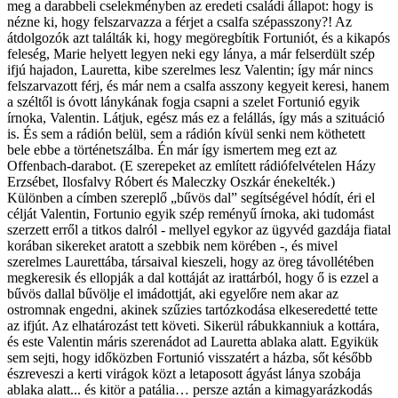
meg a darabbeli cselekményben az eredeti családi állapot: hogy is
nézne ki, hogy felszarvazza a férjet a csalfa szépasszony?! Az
átdolgozók azt találták ki, hogy megöregbítik Fortuniót, és a kikapós
feleség, Marie helyett legyen neki egy lánya, a már felserdült szép
ifjú hajadon, Lauretta, kibe szerelmes lesz Valentin; így már nincs
felszarvazott férj, és már nem a csalfa asszony kegyeit keresi, hanem
a széltől is óvott lánykának fogja csapni a szelet Fortunió egyik
írnoka, Valentin. Látjuk, egész más ez a felállás, így más a szituáció
is. És sem a rádión belül, sem a rádión kívül senki nem köthetett
bele ebbe a történetszálba. Én már így ismertem meg ezt az
Offenbach-darabot. (E szerepeket az említett rádiófelvételen Házy
Erzsébet, Ilosfalvy Róbert és Maleczky Oszkár énekelték.)
Különben a címben szereplő „bűvös dal” segítségével hódít, éri el
célját Valentin, Fortunio egyik szép reményű írnoka, aki tudomást
szerzett erről a titkos dalról - mellyel egykor az ügyvéd gazdája fiatal
korában sikereket aratott a szebbik nem körében -, és mivel
szerelmes Laurettába, társaival kieszeli, hogy az öreg távollétében
megkeresik és ellopják a dal kottáját az irattárból, hogy ő is ezzel a
bűvös dallal bűvölje el imádottját, aki egyelőre nem akar az
ostromnak engedni, akinek szűzies tartózkodása elkeseredetté tette
az ifjút. Az elhatározást tett követi. Sikerül rábukkanniuk a kottára,
és este Valentin máris szerenádot ad Lauretta ablaka alatt. Egyikük
sem sejti, hogy időközben Fortunió visszatért a házba, sőt később
észreveszi a kerti virágok közt a letaposott ágyást lánya szobája
ablaka alatt... és kitör a patália… persze aztán a kimagyarázkodás