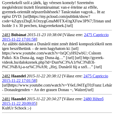
Gyerekekről szól a játék, így véresen komoly! Szeretném
megkérdezni tisztelt fórumtársaimat: van-e értelme az efféle,
gyermek-orientált népszerűsítésnek? Tanácstalan vagyok... Itt az
egész DVD: [url]https://my.pcloud.com/publink/show?
code=kZqtyzZhqEAOrzygGmaM0TX41tgXFuw3PN7;Tristan und
Isolde 3 x 30 percben, kisgyerekeknek.[/url]
2483
Búbánat
2015-11-23 10:38:04
[Válasz erre:
2475 Capriccio
2015-11-22 17:01:58
]
Az alábbi dalokban a Dunáról mint zenét ihlető kompozíciókról nem
igen beszélhetünk – de nem hagyhatom ki: [url]
https://www.youtube.com/watch?v=lxQCyH92wbU; Csínom
Palkó- Kis Duna-ág, nagy Duna-ág…” [/url] [url] http://gyerek-
videok.hu/dalokzenek.php?id=Dun%C3%A1r%C3%B3l-
f%C3%BAj-a-sz%C3%A9l; „Hej, Dunáról fúj a szél…” [/url]
2482
Haandel
2015-11-22 20:38:12
[Válasz erre:
2475 Capriccio
2015-11-22 17:01:58
]
[url]https://www.youtube.com/watch?v=Y6eLiWiTgT0;Franz Lehár
- Donaulegenden ~ An der grauen Donau ~, Walzer[/url]
2481
Haandel
2015-11-22 20:34:27
[Válasz erre:
2480 Héterő
2015-11-22 20:09:05
]
KultUr Schock ;-)