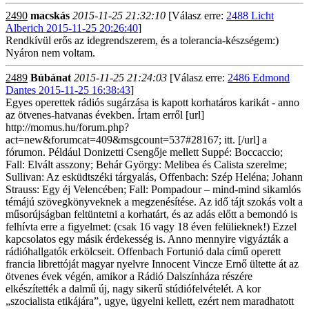
2490
macskás
2015-11-25 21:32:10
[Válasz erre:
2488 Licht
Alberich 2015-11-25 20:26:40
]
Rendkívül erős az idegrendszerem, és a tolerancia-készségem:)
Nyáron nem voltam.
2489
Búbánat
2015-11-25 21:24:03
[Válasz erre:
2486 Edmond
Dantes 2015-11-25 16:38:43
]
Egyes operettek rádiós sugárzása is kapott korhatáros karikát - anno
az ötvenes-hatvanas években. Írtam erről [url]
http://momus.hu/forum.php?
act=new&forumcat=409&msgcount=537#28167; itt. [/url] a
fórumon. Például Donizetti Csengője mellett Suppé: Boccaccio;
Fall: Elvált asszony; Behár György: Melibea és Calista szerelme;
Sullivan: Az esküdtszéki tárgyalás, Offenbach: Szép Heléna; Johann
Strauss: Egy éj Velencében; Fall: Pompadour – mind-mind sikamlós
témájú szövegkönyveknek a megzenésítése. Az idő tájt szokás volt a
műsorújságban feltüntetni a korhatárt, és az adás előtt a bemondó is
felhívta erre a figyelmet: (csak 16 vagy 18 éven felülieknek!) Ezzel
kapcsolatos egy másik érdekesség is. Anno mennyire vigyázták a
rádióhallgatók erkölcseit. Offenbach Fortunió dala című operett
francia librettóját magyar nyelvre Innocent Vincze Ernő ültette át az
ötvenes évek végén, amikor a Rádió Dalszínháza részére
elkészítették a dalmű új, nagy sikerű stúdiófelvételét. A kor
„szocialista etikájára”, ugye, ügyelni kellett, ezért nem maradhatott