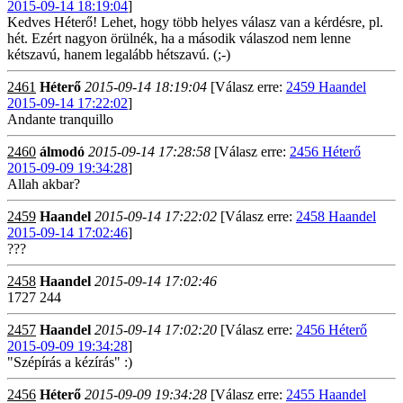
2015-09-14 18:19:04
]
Kedves Héterő! Lehet, hogy több helyes válasz van a kérdésre, pl.
hét. Ezért nagyon örülnék, ha a második válaszod nem lenne
kétszavú, hanem legalább hétszavú. (;-)
2461
Héterő
2015-09-14 18:19:04
[Válasz erre:
2459 Haandel
2015-09-14 17:22:02
]
Andante tranquillo
2460
álmodó
2015-09-14 17:28:58
[Válasz erre:
2456 Héterő
2015-09-09 19:34:28
]
Allah akbar?
2459
Haandel
2015-09-14 17:22:02
[Válasz erre:
2458 Haandel
2015-09-14 17:02:46
]
???
2458
Haandel
2015-09-14 17:02:46
1727 244
2457
Haandel
2015-09-14 17:02:20
[Válasz erre:
2456 Héterő
2015-09-09 19:34:28
]
"Szépírás a kézírás" :)
2456
Héterő
2015-09-09 19:34:28
[Válasz erre:
2455 Haandel