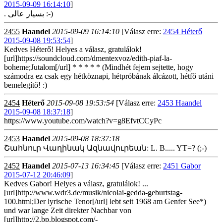
2015-09-09 16:14:10
]
. بسیار عالی :-)
2455
Haandel
2015-09-09 16:14:10
[Válasz erre:
2454 Héterő
2015-09-08 19:53:54
]
Kedves Héterő! Helyes a válasz, gratulálok!
[url]https://soundcloud.com/dmentexvoz/edith-piaf-la-
boheme;Jutalom[/url] * * * * * (Mindhét fejem sejtette, hogy
számodra ez csak egy hétköznapi, hétpróbának álcázott, hétfő utáni
bemelegítő! :)
2454
Héterő
2015-09-08 19:53:54
[Válasz erre:
2453 Haandel
2015-09-08 18:37:18
]
https://www.youtube.com/watch?v=g8EfvtCCyPc
2453
Haandel
2015-09-08 18:37:18
Շահնուր Վաղինակ Ազնավուրեան: L. B..... YT=? (;-)
2452
Haandel
2015-07-13 16:34:45
[Válasz erre:
2451 Gabor
2015-07-12 20:46:09
]
Kedves Gabor! Helyes a válasz, gratulálok! ...
[url]http://www.wdr3.de/musik/nicolai-gedda-geburtstag-
100.html;Der lyrische Tenor[/url] lebt seit 1968 am Genfer See*)
und war lange Zeit direkter Nachbar von
[url]http://2.bp.blogspot.com/-