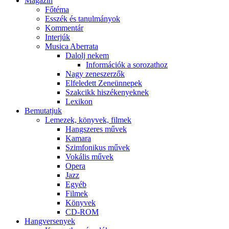
Magazin
Főtéma
Esszék és tanulmányok
Kommentár
Interjúk
Musica Aberrata
Dalolj nekem
Információk a sorozathoz
Nagy zeneszerzők
Elfeledett Zeneünnepek
Szakcikk hiszékenyeknek
Lexikon
Bemutatjuk
Lemezek, könyvek, filmek
Hangszeres művek
Kamara
Szimfonikus művek
Vokális művek
Opera
Jazz
Egyéb
Filmek
Könyvek
CD-ROM
Hangversenyek