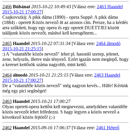
2466
Búbánat
2015-10-22 10:49:43
[Válasz erre:
2463 Haandel
2015-10-21 17:00:27
]
Csajkovszkij: A pikk dáma (1890) - opera Suppé: A pikk dáma
(1884) - operett Közös nevező itt az azonos cím. Persze, ha a kérdés
arra szűkített, hogy egy opera és egy operett DUETTJEI között
találjunk közös nevezőt, máshol kell keresgélnem...
2465
Haandel
2015-10-22 07:31:34
[Válasz erre:
2464 álmodó
2015-10-21 21:25:15
]
:) A "valamiféle közös nevező" lehet pl. hasonló szerep, jelenet,
zene, helyszín, illetve más tényező. Ezért igazán nem meglepő, hogy
a kereset kettősök száma nagyobb, mint kettő.
2464
álmodó
2015-10-21 21:25:15
[Válasz erre:
2463 Haandel
2015-10-21 17:00:27
]
De a "valamiféle közös nevező" még nagyon kevés... Hilfe! Kérünk
még egy pici segítséget!
2463
Haandel
2015-10-21 17:00:27
Olyan operett-opera kettőst kell megnevezni, amelyikben valamiféle
közös nevezőt lehet felfedezni. S hagy legyen a közös nevező a
következő közös fejtörő! (;-)
2462
Haandel
2015-09-16 17:06:37
[Válasz erre:
2461 Héterő