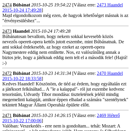
2474
Búbánat
2015-10-25 19:54:22
[Válasz erre:
2473 Haandel
2015-10-24 17:49:28
]
Majd elgondolkozom még ezen, de hagyok lehetőséget másnak is az
"érvényesüléshez"...
2473
Haandel
2015-10-24 17:49:28
Búbánatosan bevallom, hogy nekem sokkal kevesebb közös
nevezős operett-opera kettős jutott eszembe, mint Búbánatnak. De
ami sokkal érdekesebb, az hogy ezeket az operett-opera
Nagymestere eddig nem említette. Nos, ez valószínűleg annak a
biztos jele, hogy a játéknak eddig nem telt el a második fele! (Hajrá!
;-)
2472
Búbánat
2015-10-23 14:31:34
[Válasz erre:
2470 Haandel
2015-10-22 18:33:58
]
Kedves Haandel! Köszönöm, de tiéd az érdem, hogy egyáltalán ezt
a játéksort felkínáltad... A "le a kalappal"- ról jut eszembe kedvenc
tenoristám, Udvardy Tibor mondása: tiszteletének jeléül mindig
megemelinti kalapját, amikor éppen elhalad a számára "szentélynek"
tekintett Magyar Állami Operaház épülete előtt.
2471
Búbánat
2015-10-23 14:26:15
[Válasz erre:
2469 Héterő
2015-10-22 17:00:06
]
Valóban: Veszekedés - erre nem is gondoltam... tehát: Mozart: A