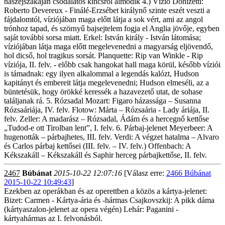
nászéjszakáján csodálatos kincsről álmodik 4.) Vízió Donizetti:
Roberto Devereux - Finálé-Erzsébet királynő szinte eszét veszti a
fájdalomtól, víziójában maga előtt látja a sok vért, ami az angol
trónhoz tapad, és szörnyű bajsejtelem fogja el Anglia jövője, egyben
saját további sorsa miatt. Erkel: István király - István látomása;
víziójában látja maga előtt megelevenedni a magyarság eljövendő,
hol dicső, hol tragikus sorsát. Planquette: Rip van Winkle - Rip
víziója, II. felv. - előbb csak hangokat hall maga körül, később víziói
is támadnak: egy ilyen alkalommal a legendás kalózt, Hudson
kapitányt és embereit látja megelevenedni; Hudson elmeséli, az a
büntetésük, hogy örökké keressék a hazavezető utat, de sohase
találjanak rá. 5. Rózsadal Mozart: Figaro házassága – Susanna
Rózsaáriája, IV. felv. Flotow: Márta – Rózsaária - Lady áriája, II.
felv. Zeller: A madarász – Rózsadal, Ádám és a hercegnő kettőse
„Tudod-e ott Tirolban lent”, I. felv. 6. Párbaj-jelenet Meyerbeer: A
hugenották – párbajhetes, III. felv. Verdi: A végzet hatalma – Alvaro
és Carlos párbaj kettősei (III. felv. – IV. felv.) Offenbach: A
Kékszakáll – Kékszakáll és Saphir herceg párbajkettőse, II. felv.
2467
Búbánat
2015-10-22 12:07:16
[Válasz erre:
2466 Búbánat
2015-10-22 10:49:43
]
Ezekben az operákban és az operettben a közös a kártya-jelenet:
Bizet: Carmen - Kártya-ária és -hármas Csajkovszkij: A pikk dáma
(kártyaszalon-jelenet az opera végén) Lehár: Paganini -
kártyahármas az I. felvonásból.