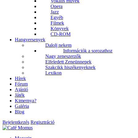
Vokális művek
Opera
Jazz
Egyéb
Filmek
Könyvek
CD-ROM
Hangversenyek
Dalolj nekem
Információk a sorozathoz
Nagy zeneszerzők
Elfeledett Zeneünnepek
Szakcikk hiszékenyeknek
Lexikon
Hírek
Fórum
Ajánló
Játék
Kimernya?
Galéria
Blog
Bejelentkezés
Regisztráció