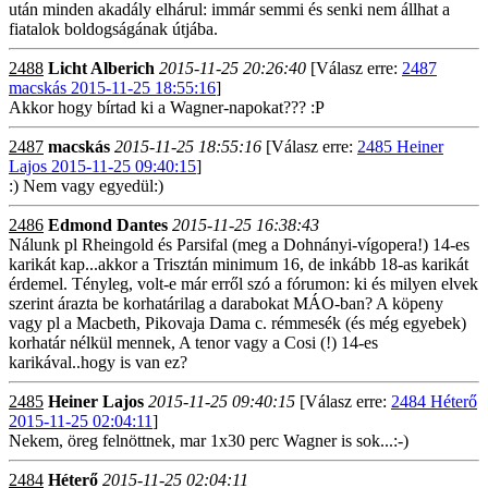
után minden akadály elhárul: immár semmi és senki nem állhat a
fiatalok boldogságának útjába.
2488
Licht Alberich
2015-11-25 20:26:40
[Válasz erre:
2487
macskás 2015-11-25 18:55:16
]
Akkor hogy bírtad ki a Wagner-napokat??? :P
2487
macskás
2015-11-25 18:55:16
[Válasz erre:
2485 Heiner
Lajos 2015-11-25 09:40:15
]
:) Nem vagy egyedül:)
2486
Edmond Dantes
2015-11-25 16:38:43
Nálunk pl Rheingold és Parsifal (meg a Dohnányi-vígopera!) 14-es
karikát kap...akkor a Trisztán minimum 16, de inkább 18-as karikát
érdemel. Tényleg, volt-e már erről szó a fórumon: ki és milyen elvek
szerint árazta be korhatárilag a darabokat MÁO-ban? A köpeny
vagy pl a Macbeth, Pikovaja Dama c. rémmesék (és még egyebek)
korhatár nélkül mennek, A tenor vagy a Cosi (!) 14-es
karikával..hogy is van ez?
2485
Heiner Lajos
2015-11-25 09:40:15
[Válasz erre:
2484 Héterő
2015-11-25 02:04:11
]
Nekem, öreg felnöttnek, mar 1x30 perc Wagner is sok...:-)
2484
Héterő
2015-11-25 02:04:11