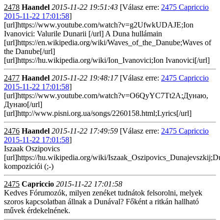
2478
Haandel
2015-11-22 19:51:43
[Válasz erre:
2475 Capriccio
2015-11-22 17:01:58
]
[url]https://www.youtube.com/watch?v=g2UfwkUDAJE;Ion
Ivanovici: Valurile Dunarii [/url] A Duna hullámain
[url]https://en.wikipedia.org/wiki/Waves_of_the_Danube;Waves of
the Danube[/url]
[url]https://hu.wikipedia.org/wiki/Ion_Ivanovici;Ion Ivanovici[/url]
2477
Haandel
2015-11-22 19:48:17
[Válasz erre:
2475 Capriccio
2015-11-22 17:01:58
]
[url]https://www.youtube.com/watch?v=O6QyYC7Tt2A;Дунаю,
Дунаю[/url]
[url]http://www.pisni.org.ua/songs/2260158.html;Lyrics[/url]
2476
Haandel
2015-11-22 17:49:59
[Válasz erre:
2475 Capriccio
2015-11-22 17:01:58
]
Iszaak Oszipovics
[url]https://hu.wikipedia.org/wiki/Iszaak_Oszipovics_Dunajevszkij;Du
kompoziciói (;-)
2475
Capriccio
2015-11-22 17:01:58
Kedves Fórumozók, milyen zenéket tudnátok felsorolni, melyek
szoros kapcsolatban állnak a Dunával? Főként a ritkán hallható
művek érdekelnének.