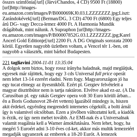
összes szimfónia[/url] (Järvi/Chandos, 4 CD) 9500 Ft (18800)
[url]http://images-
eu.amazon.com/images/P/B000069KJ0.03.LZZZZZZZ.jpg;Liszt:
Zarándokévek[/url] (Berman/DG, 3 CD) 4700 Ft (6800) Egy teljes
árú DG- vagy Decca-lemez 4000 Ft. A Harmonia Mundik
drágábbak, mint nálunk. A Supraphon [url]http://images-
eu.amazon.com/images/P/B00007852G.03.LZZZZZZZ.jpg;Karel
Ancerl Gold Editionje[/url] 2200 Ft. A DG Originals sorozata 2000
körül. Egyetlen nagyobb üzletben voltam, a Vencel tér 1.-ben, ott
nagyobb a választék, mint bárhol Budapesten.
221
tagliavini
2004-11-01 13:35:04
A dolgok nem biztos, hogy rossz irányba haladnak, majd meglátjuk,
egyesek már rájöttek, hogy egy 3 cds Universal
full price
operát
nem lehet 13-14 ezerért eladni. Nem fogy. Magyarországon jó ha
egy tucat elmegy az ilyesmikből. Ezért pl. Gergiev felvételeit a
magyar disztribútor nem is tartja raktáron. Elvétve akad ez-az. (A Da
Carusóban pl. egy rakás Gergiev opera volt 30 Euro körüli árban...
én a Boris Godunovot 28-ért vettem) Igazából mindegy is, hiszen
akit érdekel, egyénileg megrendeli internetes cégektől, a bolti árnál
így is valamivel olcsóbban. Ezen a jövőben változtatni kell, a kiadók
is érzik, ez így nem mehet tovább. Az EMI-nak és a Universalnak
valamit reagálnia kell a Warner ámokfutására. Nem lehet, hogy, ha
megéri 5 Euroért adni 3-10 éves cd-ket, akkor más multik lemezeiért
megadják ugyanezek az emberek a 18-20 Eurót. A lemezek