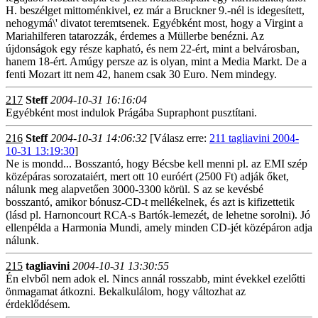
H. beszélget mittoménkivel, ez már a Bruckner 9.-nél is idegesített,
nehogymá\' divatot teremtsenek. Egyébként most, hogy a Virgint a
Mariahilferen tatarozzák, érdemes a Müllerbe benézni. Az
újdonságok egy része kapható, és nem 22-ért, mint a belvárosban,
hanem 18-ért. Amúgy persze az is olyan, mint a Media Markt. De a
fenti Mozart itt nem 42, hanem csak 30 Euro. Nem mindegy.
217
Steff
2004-10-31 16:16:04
Egyébként most indulok Prágába Supraphont pusztítani.
216
Steff
2004-10-31 14:06:32
[Válasz erre:
211 tagliavini 2004-
10-31 13:19:30
]
Ne is mondd... Bosszantó, hogy Bécsbe kell menni pl. az EMI szép
középáras sorozataiért, mert ott 10 euróért (2500 Ft) adják őket,
nálunk meg alapvetően 3000-3300 körül. S az se kevésbé
bosszantó, amikor bónusz-CD-t mellékelnek, és azt is kifizettetik
(lásd pl. Harnoncourt RCA-s Bartók-lemezét, de lehetne sorolni). Jó
ellenpélda a Harmonia Mundi, amely minden CD-jét középáron adja
nálunk.
215
tagliavini
2004-10-31 13:30:55
Én elvből nem adok el. Nincs annál rosszabb, mint évekkel ezelőtti
önmagamat átkozni. Bekalkulálom, hogy változhat az
érdeklődésem.