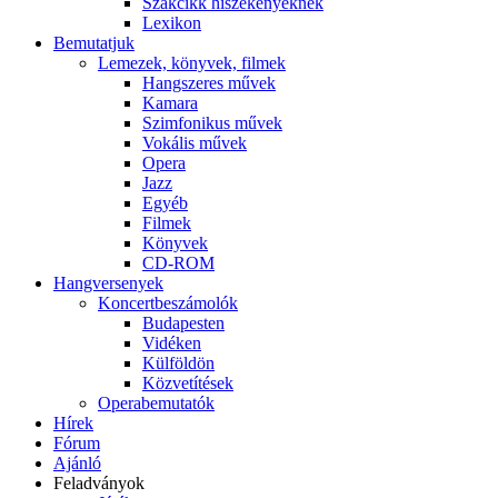
Szakcikk hiszékenyeknek
Lexikon
Bemutatjuk
Lemezek, könyvek, filmek
Hangszeres művek
Kamara
Szimfonikus művek
Vokális művek
Opera
Jazz
Egyéb
Filmek
Könyvek
CD-ROM
Hangversenyek
Koncertbeszámolók
Budapesten
Vidéken
Külföldön
Közvetítések
Operabemutatók
Hírek
Fórum
Ajánló
Feladványok