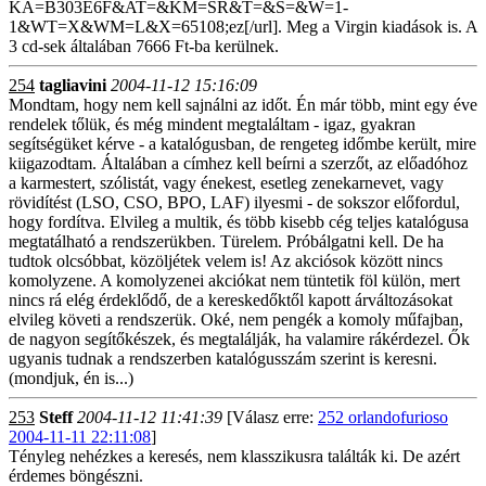
KA=B303E6F&AT=&KM=SR&T=&S=&W=1-
1&WT=X&WM=L&X=65108;ez[/url]. Meg a Virgin kiadások is. A
3 cd-sek általában 7666 Ft-ba kerülnek.
254
tagliavini
2004-11-12 15:16:09
Mondtam, hogy nem kell sajnálni az időt. Én már több, mint egy éve
rendelek tőlük, és még mindent megtaláltam - igaz, gyakran
segítségüket kérve - a katalógusban, de rengeteg időmbe került, mire
kiigazodtam. Általában a címhez kell beírni a szerzőt, az előadóhoz
a karmestert, szólistát, vagy énekest, esetleg zenekarnevet, vagy
rövidítést (LSO, CSO, BPO, LAF) ilyesmi - de sokszor előfordul,
hogy fordítva. Elvileg a multik, és több kisebb cég teljes katalógusa
megtatálható a rendszerükben. Türelem. Próbálgatni kell. De ha
tudtok olcsóbbat, közöljétek velem is! Az akciósok között nincs
komolyzene. A komolyzenei akciókat nem tüntetik föl külön, mert
nincs rá elég érdeklődő, de a kereskedőktől kapott árváltozásokat
elvileg követi a rendszerük. Oké, nem pengék a komoly műfajban,
de nagyon segítőkészek, és megtalálják, ha valamire rákérdezel. Ők
ugyanis tudnak a rendszerben katalógusszám szerint is keresni.
(mondjuk, én is...)
253
Steff
2004-11-12 11:41:39
[Válasz erre:
252 orlandofurioso
2004-11-11 22:11:08
]
Tényleg nehézkes a keresés, nem klasszikusra találták ki. De azért
érdemes böngészni.