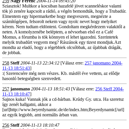
259
Nagy Ferenc
2004-11-14 09:45:20
Sziasztok! Multkor a kocsiban hazafelé jövet scanneléskor valami
tök jó zenére kapcsolt a rádió, a végén bemondták, hogy a Trubadúr.
Elmentem egy hipermarketbe hogy megveszem, megnézte a
számítógépen, felsorolt nekem vagy nyolc nevet hogy melyiket
kérem. Nem tudtam eldönteni. Gondoltam megkérdezem valakitől a
neten. A komolyzenébe beléptem, a névsorban első ez a Café
Momus, a fórumba is tök könnyen el lehet igazodni. Szerintetek
melyik trubadúrt vegyem meg? Rászánok egy tizest mondjuk.Azt
mondta az eladó, hogy a régebbiek olcsóbbak, az újabbak drágák,
de jobbak.
258
Steff
2004-11-13 22:34:12
[Válasz erre:
257 janomano 2004-
11-13 18:51:43
]
:( Szerencsére még nem vészes. Kb. másfél éve vettem, az elődje
hasonló betegségben szenvedett.
257
janomano
2004-11-13 18:51:43
[Válasz erre:
256 Steff 2004-
11-13 18:10:47
]
Sajnos kuka! Vannak jók a cd-bárban. Krúdy Gy. utca. Ha szeretsz
így zenét hallgatni, akkor a
[url]http://www.beyerdynamic.de/de/index.htm;Beyerdynamic[/url]
az egyik legjobb, ami normális árban van.
256
Steff
2004-11-13 18:10:47