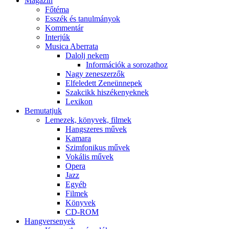
Magazin
Főtéma
Esszék és tanulmányok
Kommentár
Interjúk
Musica Aberrata
Dalolj nekem
Információk a sorozathoz
Nagy zeneszerzők
Elfeledett Zeneünnepek
Szakcikk hiszékenyeknek
Lexikon
Bemutatjuk
Lemezek, könyvek, filmek
Hangszeres művek
Kamara
Szimfonikus művek
Vokális művek
Opera
Jazz
Egyéb
Filmek
Könyvek
CD-ROM
Hangversenyek