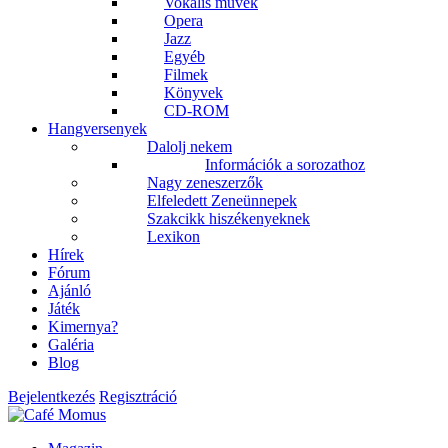
Vokális művek
Opera
Jazz
Egyéb
Filmek
Könyvek
CD-ROM
Hangversenyek
Dalolj nekem
Információk a sorozathoz
Nagy zeneszerzők
Elfeledett Zeneünnepek
Szakcikk hiszékenyeknek
Lexikon
Hírek
Fórum
Ajánló
Játék
Kimernya?
Galéria
Blog
Bejelentkezés
Regisztráció