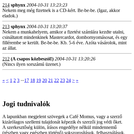
214
sphynx
2004-10-31 13:23:23
Nekem meg még fizetnek is a CD-kért. Be-be-be. (Igaz, akkor
eladok.)
213
sphynx
2004-10-31 13:20:37
Nekem a munkahelyem, amikor a fizetést számlára kezdte utalni,
csináltatott mindenkinek Mastercardot, dombornyomásosat, és egy
fillérembe se került. Be-be-be. Kb. 5-6 éve. Azóta vásárolok, mint
az állat.
212
(A csapos közbeszól!)
2004-10-31 13:20:26
(Nincs ilyen sorszámú üzenet.)
«
<
1
2
3
∙∙∙
17
18
19
20
21
22
23
24
>
»
Jogi tudnivalók
A lapunkban megjelent szövegek a Café Momus, vagy a szerző
kizárólagos szellemi tulajdonát képezik és szerzői jog védi őket.
A szerkesztőség külön, írásos engedélye nélkül mindennemű
(részben vagy egészben történő) sokszorosításuk, felhasználásuk,