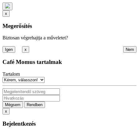
x
Megerősítés
Biztosan végrehajtja a műveletet?
x
Café Momus tartalmak
Tartalom
Mégsem
Rendben
x
Bejelentkezés