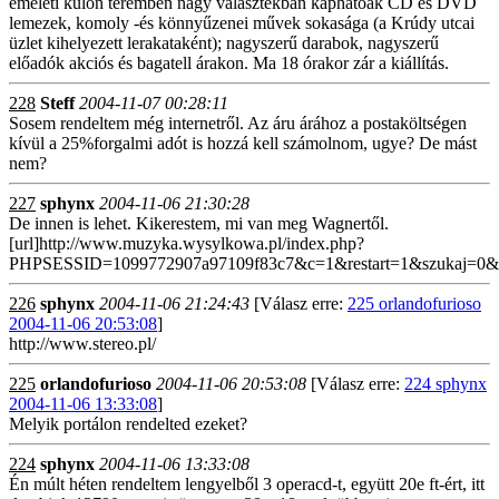
emeleti külön teremben nagy választékban kaphatóak CD és DVD
lemezek, komoly -és könnyűzenei művek sokasága (a Krúdy utcai
üzlet kihelyezett lerakataként); nagyszerű darabok, nagyszerű
előadók akciós és bagatell árakon. Ma 18 órakor zár a kiállítás.
228
Steff
2004-11-07 00:28:11
Sosem rendeltem még internetről. Az áru árához a postaköltségen
kívül a 25%forgalmi adót is hozzá kell számolnom, ugye? De mást
nem?
227
sphynx
2004-11-06 21:30:28
De innen is lehet. Kikerestem, mi van meg Wagnertől.
[url]http://www.muzyka.wysylkowa.pl/index.php?
PHPSESSID=1099772907a97109f83c7&c=1&restart=1&szukaj=0&f
226
sphynx
2004-11-06 21:24:43
[Válasz erre:
225 orlandofurioso
2004-11-06 20:53:08
]
http://www.stereo.pl/
225
orlandofurioso
2004-11-06 20:53:08
[Válasz erre:
224 sphynx
2004-11-06 13:33:08
]
Melyik portálon rendelted ezeket?
224
sphynx
2004-11-06 13:33:08
Én múlt héten rendeltem lengyelből 3 operacd-t, együtt 20e ft-ért, itt