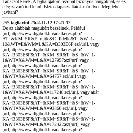
Tanácsot kérek. A fejhallgatóm rezonál bizonyos hangoknál, és ez
elég zavaró tud lenni. Biztos tapasztaltatok már ilyet. Meg lehet
javítani?
255
tagliavini
2004-11-12 17:43:07
De az alábbiak magukért beszélnek. Például
[url]http://www.digibolt.hu/adatkeres.php?
AT=&KM=SR&E=rattle&C=fidelio&T=&W=1-
10&WT=E&WM=L&KA=B303E6F;ez[/url], vagy
[url]http://www.digibolt.hu/adatkeres.php?
KA=B303E6F&AT=&KM=SR&T=&S=&W=1-
1&WT=X&WM=L&X=127957;ez[/url] vagy
[url]http://www.digibolt.hu/adatkeres.php?
KA=B303E6F&AT=&KM=SR&T=&S=&W=1-
1&WT=X&WM=L&X=64757;ez[/url] vagy
[url]http://www.digibolt.hu/adatkeres.php?
KA=B303E6F&AT=&KM=SR&T=&S=&W=1-
1&WT=X&WM=L&X=117248;ez[/url], vagy akár
[url]http://www.digibolt.hu/adatkeres.php?
KA=B303E6F&AT=&KM=SR&T=&S=&W=1-
1&WT=X&WM=L&X=93860;ez[/url], vagy
[url]http://www.digibolt.hu/adatkeres.php?
KA=B303E6F&AT=&KM=SR&T=&S=&W=1-
1&WT=X&WM=L&X=172422;ez[/url], vagy
[url]http://www.digibolt.hu/adatkeres.php?