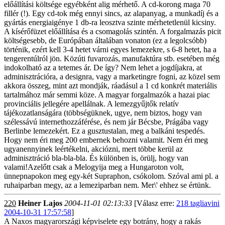
előállítási költsége egyébként alig mérhető. A cd-korong maga 70
fillér (!). Egy cd-tok még ennyi sincs, az alapanyag, a munkadíj és a
gyártás energiaigénye 1 db-ra leosztva szinte mérhetetlenül kicsiny.
A kísérőfüzet előállítása és a csomagolás szintén. A forgalmazás picit
költségesebb, de Európában általában vonaton (ez a legolcsóbb)
történik, ezért kell 3-4 hetet várni egyes lemezekre, s 6-8 hetet, ha a
tengerentúlról jön. Közúti fuvarozás, manufaktúra stb. esetében még
indokolható az a tetemes ár. De így? Nem lehet a jogdíjakra, at
adminisztrációra, a designra, vagy a marketingre fogni, az közel sem
akkora összeg, mint azt mondják, ráadásul a 1 cd konkrét materiális
tartalmához már semmi köze. A magyar forgalmazók a hazai piac
provinciális jellegére apellálnak. A lemezgyűjtők relatív
tájékozatlanságára (többségüknek, ugye, nem biztos, hogy van
szélessávú internethozzáférése, és nem jár Bécsbe, Prágába vagy
Berlinbe lemezekért. Ez a gusztustalan, meg a balkáni tespedés.
Hogy nem éri meg 200 embernek behozni valamit. Nem éri meg
ugyanennyinek leértékelni, akciózni, mert többe kerül az
adminisztráció bla-bla-bla. És különben is, örülj, hogy van
valami!Azelőtt csak a Melogyija meg a Hungaroton volt,
ünnepnapokon meg egy-két Supraphon, csókolom. Szóval ami pl. a
ruhaiparban megy, az a lemeziparban nem. Mer\' ehhez se értünk.
220
Heiner Lajos
2004-11-01 02:13:33
[Válasz erre:
218 tagliavini
2004-10-31 17:57:58
]
A Naxos magyarországi képviselete egy botrány, hogy a rakás