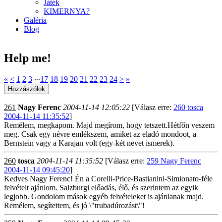
Játék
KIMERNYA?
Galéria
Blog
Help me!
«
<
1
2
3
∙∙∙
17
18
19
20
21
22
23
24
>
»
261
Nagy Ferenc
2004-11-14 12:05:22
[Válasz erre:
260 tosca
2004-11-14 11:35:52
]
Remélem, megkapom. Majd megírom, hogy tetszett.Hétfőn veszem
meg. Csak egy névre emlékszem, amiket az eladó mondoot, a
Bernstein vagy a Karajan volt (egy-két nevet ismerek).
260
tosca
2004-11-14 11:35:52
[Válasz erre:
259 Nagy Ferenc
2004-11-14 09:45:20
]
Kedves Nagy Ferenc! Én a Corelli-Price-Bastianini-Simionato-féle
felvételt ajánlom. Salzburgi előadás, élő, és szerintem az egyik
legjobb. Gondolom mások egyéb felvételeket is ajánlanak majd.
Remélem, segítettem, és jó \"trubadúrozást\"!