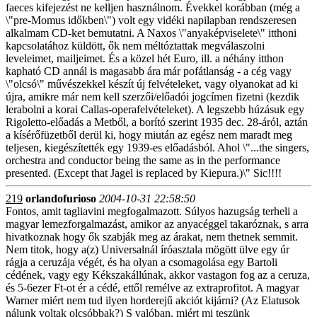
faeces kifejezést ne kelljen használnom. Évekkel korábban (még a
\"pre-Momus időkben\") volt egy vidéki napilapban rendszeresen
alkalmam CD-ket bemutatni. A Naxos \"anyaképviselete\" itthoni
kapcsolatához küldött, ők nem méltóztattak megválaszolni
leveleimet, mailjeimet. És a közel hét Euro, ill. a néhány itthon
kapható CD annál is magasabb ára már pofátlanság - a cég vagy
\"olcsó\" művészekkel készít új felvételeket, vagy olyanokat ad ki
újra, amikre már nem kell szerzői/előadói jogcímen fizetni (kezdik
lerabolni a korai Callas-operafelvételeket). A legszebb húzásuk egy
Rigoletto-előadás a Metből, a borító szerint 1935 dec. 28-áról, aztán
a kísérőfüzetből derül ki, hogy miután az egész nem maradt meg
teljesen, kiegészítették egy 1939-es előadásból. Ahol \"...the singers,
orchestra and conductor being the same as in the performance
presented. (Except that Jagel is replaced by Kiepura.)\" Sic!!!!
219
orlandofurioso
2004-10-31 22:58:50
Fontos, amit tagliavini megfogalmazott. Súlyos hazugság terheli a
magyar lemezforgalmazást, amikor az anyacéggel takaróznak, s arra
hivatkoznak hogy ők szabják meg az árakat, nem thetnek semmit.
Nem titok, hogy a(z) Universalnál íróasztala mögött ülve egy úr
rágja a ceruzája végét, és ha olyan a csomagolása egy Bartoli
cédének, vagy egy Kékszakállúnak, akkor vastagon fog az a ceruza,
és 5-6ezer Ft-ot ér a cédé, ettől remélve az extraprofitot. A magyar
Warner miért nem tud ilyen horderejű akciót kijárni? (Az Elatusok
nálunk voltak olcsóbbak?) S valóban, miért mi teszünk