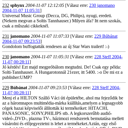
232
sphynx
2004-11-07 12:12:05
[Válasz erre:
230 janomano
2004-11-07 11:05:31
]
Universal Music Group (Decca, DG, Philips), nyugi, eredeti.
(Nekem megvan a Soltis Tannhauser.) Milyen áfa? Itt nem szokás,
csak a műszaki cikkeknél.
231
janomano
2004-11-07 11:07:33
[Válasz erre:
229 Búbánat
2004-11-07 09:23:53
]
Gondolom buffogtatták rendesen az új Star Wars trailert! :-)
230
janomano
2004-11-07 11:05:31
[Válasz erre:
228 Steff 2004-
11-07 00:28:11
]
Jó kérdés! Ezt majd megpróbálom megtudni. De! Csak egy példa:
Solti-Tannhauser. A Hungarotonnál 21ezer, itt 5400. :-o De mi ez a
publisher:UMP?
229
Búbánat
2004-11-07 09:23:53
[Válasz erre:
228 Steff 2004-
11-07 00:28:11
]
Menj el a HILTON Szálló Váci úti épületébe, ahol ma fejeződik be
az a háromnapos multimédia-márka kiállítás,amelyen a legnagyobb
cégek hazai képviselői állították ki termékeiket: HITACHI,
PANASONIC, SONY,PHILIPS stb. A legkorszerűbb audió-
videó-,DVD-, plazma TV-, házimozi rendszerek bemutatása mellett
vásárolni és előjegyeztetni is lehet a termékeket.Aztán, egy első