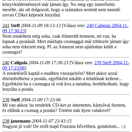
könyvküldeménnyel már jártam így. No meg egy ismerősöm
mesélte, aki ott dolgozott, hogy a számukra semmit nem mondó
orvosi CDket képesek lenyúlni.
241
Steff
2004-11-09 18:13:13
[Válasz erre:
240 Caligula 2004-11-
09 17:30:23
]
Nem rendeltem még soha, csak fölmerült bennem, mi van, ha
lopnak a postánál. Mert másfajta csomaggal már többször jártam így:
soha nem érkezett meg. Pl. az Amazon nem ajánlottan küldi a
csomagot?
240
Caligula
2004-11-09 17:30:23
[Válasz erre:
239 Steff 2004-11-
09 17:23:06
]
A rendelésről kaptál e-mailben visszajelzést? Mert akkor azzal
dörömbölhetsz a postán, egyébként inkább a feladónak kellene...
Egyébként ha a csomagra rá volt írva a tartalma, borítékolható, hogy
lenyúlta a postás.
239
Steff
2004-11-09 17:23:06
Mi van akkor, ha rendelek CD-ket az interneten, kártyával fizetem,
és eltűnik a csomag a postán? Történt már ilyen valakivel?
238
janomano
2004-11-07 23:43:15
Nagyon jó volt! De erről majd Fruzsina bővebben, gondolom... :-)