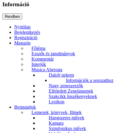
Információ
Nyitólap
Bejelentkezés
Regisztráció
Magazin
Főtéma
Esszék és tanulmányok
Kommentár
Interjúk
Musica Aberrata
Dalolj nekem
Információk a sorozathoz
Nagy zeneszerzők
Elfeledett Zeneünnepek
Szakcikk hiszékenyeknek
Lexikon
Bemutatjuk
Lemezek, könyvek, filmek
Hangszeres művek
Kamara
Szimfonikus művek