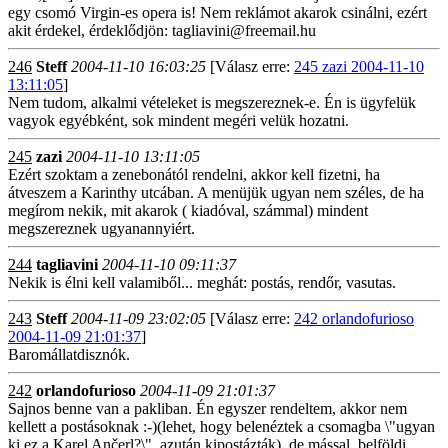
egy csomó Virgin-es opera is! Nem reklámot akarok csinálni, ezért
akit érdekel, érdeklődjön: tagliavini@freemail.hu
246
Steff
2004-11-10 16:03:25
[Válasz erre:
245 zazi 2004-11-10
13:11:05
]
Nem tudom, alkalmi vételeket is megszereznek-e. Én is ügyfelük
vagyok egyébként, sok mindent megéri velük hozatni.
245
zazi
2004-11-10 13:11:05
Ezért szoktam a zenebonától rendelni, akkor kell fizetni, ha
átveszem a Karinthy utcában. A menüjük ugyan nem széles, de ha
megírom nekik, mit akarok ( kiadóval, számmal) mindent
megszereznek ugyanannyiért.
244
tagliavini
2004-11-10 09:11:37
Nekik is élni kell valamiből... meghát: postás, rendőr, vasutas.
243
Steff
2004-11-09 23:02:05
[Válasz erre:
242 orlandofurioso
2004-11-09 21:01:37
]
Baromállatdisznók.
242
orlandofurioso
2004-11-09 21:01:37
Sajnos benne van a pakliban. Én egyszer rendeltem, akkor nem
kellett a postásoknak :-)(lehet, hogy belenéztek a csomagba \"ugyan
ki ez a Karel Ančerl?\", azután kipostázták), de mással, belföldi