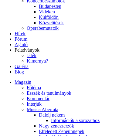
Koncertbeszámolók
Budapesten
Vidéken
Külföldön
Közvetítések
Operabemutatók
Hírek
Fórum
Ajánló
Feladványok
Játék
Kimernya?
Galéria
Blog
Magazin
Főtéma
Esszék és tanulmányok
Kommentár
Interjúk
Musica Aberrata
Dalolj nekem
Információk a sorozathoz
Nagy zeneszerzők
Elfeledett Zeneünnepek