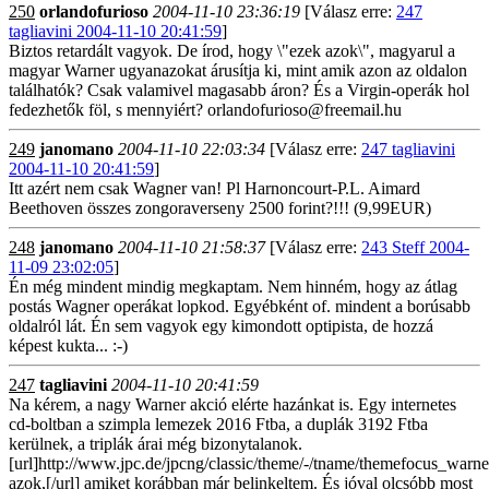
250
orlandofurioso
2004-11-10 23:36:19
[Válasz erre:
247
tagliavini 2004-11-10 20:41:59
]
Biztos retardált vagyok. De írod, hogy \"ezek azok\", magyarul a
magyar Warner ugyanazokat árusítja ki, mint amik azon az oldalon
találhatók? Csak valamivel magasabb áron? És a Virgin-operák hol
fedezhetők föl, s mennyiért? orlandofurioso@freemail.hu
249
janomano
2004-11-10 22:03:34
[Válasz erre:
247 tagliavini
2004-11-10 20:41:59
]
Itt azért nem csak Wagner van! Pl Harnoncourt-P.L. Aimard
Beethoven összes zongoraverseny 2500 forint?!!! (9,99EUR)
248
janomano
2004-11-10 21:58:37
[Válasz erre:
243 Steff 2004-
11-09 23:02:05
]
Én még mindent mindig megkaptam. Nem hinném, hogy az átlag
postás Wagner operákat lopkod. Egyébként of. mindent a borúsabb
oldalról lát. Én sem vagyok egy kimondott optipista, de hozzá
képest kukta... :-)
247
tagliavini
2004-11-10 20:41:59
Na kérem, a nagy Warner akció elérte hazánkat is. Egy internetes
cd-boltban a szimpla lemezek 2016 Ftba, a duplák 3192 Ftba
kerülnek, a triplák árai még bizonytalanok.
[url]http://www.jpc.de/jpcng/classic/theme/-/tname/themefocus_warn
azok,[/url] amiket korábban már belinkeltem. És jóval olcsóbb most