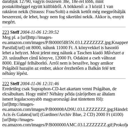
darabjuk 12790, vagyis összesen 38e, 18e-rel több, mint
postaköltséggel együtt külföldről. A bökkenő: a 3 közül 1 van
raktáron nekik (Strauss: Frau/Solti) a másik kettőt még megpróbálják
beszerezni, de lehet, hogy nem fog sikerülni nekik. Akkor is, ennyit
megért.
223
Steff
2004-11-06 12:39:52
Meg pl. a [url]http://images-
eu.amazon.com/images/P/B00005IB5N.03.LZZZZZZZ.jpg;Knappert
Parsifal[/url] ott 8000, nálunk 11000 Ft. A könyvekkel is hasonló
lehet a helyzet. Most jelent meg nálunk a Taschen kiadó
Művészet a
20. században
című könyve, 12000 Ft. Odakint a cseh változat
8000. Eléggé felháborító. Arról nem is beszélve, hogy amikor
Prágából hazajön az ember, akkor érezhetően a Balkán felé tett
néhány lépést.
222
Steff
2004-11-06 12:31:46
Eredetileg csak Supraphon-CD-ket akartam venni Prágában, de
elcsábultam. Hogy miért? Néhány példa (zárójelben az általam
ismert legalacsonyabb magyarországi árat tüntettem föl):
[url]http://images-
eu.amazon.com/images/P/B00008AD9U.03.LZZZZZZZ.jpg;Händel
Acis és Galatea[/url] (Gardiner/Archiv Blue, 2 CD) 2000 Ft (4100)
[url]http://images-
eu.amazon.com/images/P/B000000AMC.03.LZZZZZZZ.gif;Prokofje