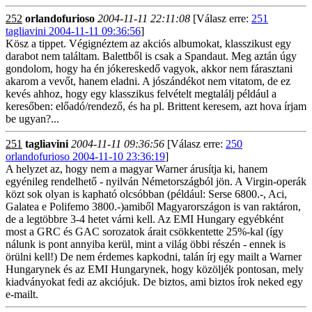
252
orlandofurioso
2004-11-11 22:11:08
[Válasz erre:
251
tagliavini 2004-11-11 09:36:56
]
Kösz a tippet. Végignéztem az akciós albumokat, klasszikust egy
darabot nem találtam. Balettből is csak a Spandaut. Meg aztán úgy
gondolom, hogy ha én jókereskedő vagyok, akkor nem fárasztani
akarom a vevőt, hanem eladni. A jószándékot nem vitatom, de ez
kevés ahhoz, hogy egy klasszikus felvételt megtalálj például a
keresőben: előadó/rendező, és ha pl. Brittent keresem, azt hova írjam
be ugyan?...
251
tagliavini
2004-11-11 09:36:56
[Válasz erre:
250
orlandofurioso 2004-11-10 23:36:19
]
A helyzet az, hogy nem a magyar Warner árusítja ki, hanem
egyénileg rendelhető - nyilván Németországból jön. A Virgin-operák
közt sok olyan is kapható olcsóbban (például: Serse 6800.-, Aci,
Galatea e Polifemo 3800.-)amiből Magyarországon is van raktáron,
de a legtöbbre 3-4 hetet várni kell. Az EMI Hungary egyébként
most a GRC és GAC sorozatok árait csökkentette 25%-kal (így
nálunk is pont annyiba kerül, mint a világ öbbi részén - ennek is
örülni kell!) De nem érdemes kapkodni, talán írj egy mailt a Warner
Hungarynek és az EMI Hungarynek, hogy közöljék pontosan, mely
kiadványokat fedi az akciójuk. De biztos, ami biztos írok neked egy
e-mailt.