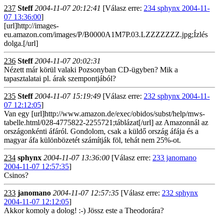
237
Steff
2004-11-07 20:12:41
[Válasz erre:
234 sphynx 2004-11-
07 13:36:00
]
[url]http://images-
eu.amazon.com/images/P/B0000A1M7P.03.LZZZZZZZ.jpg;Ízlés
dolga.[/url]
236
Steff
2004-11-07 20:02:31
Nézett már körül valaki Pozsonyban CD-ügyben? Mik a
tapasztalatai pl. árak szempontjából?
235
Steff
2004-11-07 15:19:49
[Válasz erre:
232 sphynx 2004-11-
07 12:12:05
]
Van egy [url]http://www.amazon.de/exec/obidos/subst/help/mws-
tabelle.html/028-4775822-2255721;táblázat[/url] az Amazonnál az
országonkénti áfáról. Gondolom, csak a küldő ország áfája és a
magyar áfa különbözetét számítják föl, tehát nem 25%-ot.
234
sphynx
2004-11-07 13:36:00
[Válasz erre:
233 janomano
2004-11-07 12:57:35
]
Csinos?
233
janomano
2004-11-07 12:57:35
[Válasz erre:
232 sphynx
2004-11-07 12:12:05
]
Akkor komoly a dolog! :-) Jössz este a Theodorára?