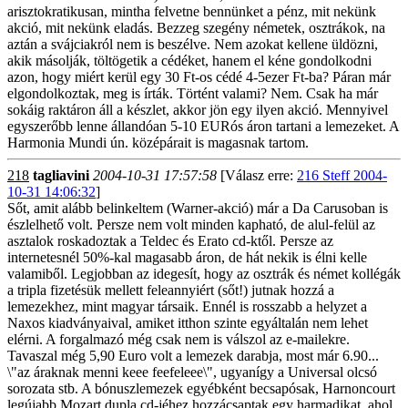
arisztokratikusan, mintha felvetne bennünket a pénz, mit nekünk
akció, mit nekünk eladás. Bezzeg szegény németek, osztrákok, na
aztán a svájciakról nem is beszélve. Nem azokat kellene üldözni,
akik másolják, töltögetik a cédéket, hanem el kéne gondolkodni
azon, hogy miért kerül egy 30 Ft-os cédé 4-5ezer Ft-ba? Páran már
elgondolkoztak, meg is írták. Történt valami? Nem. Csak ha már
sokáig raktáron áll a készlet, akkor jön egy ilyen akció. Mennyivel
egyszerőbb lenne állandóan 5-10 EURós áron tartani a lemezeket. A
Harmonia Mundi ún. középárait is magasnak tartom.
218
tagliavini
2004-10-31 17:57:58
[Válasz erre:
216 Steff 2004-
10-31 14:06:32
]
Sőt, amit alább belinkeltem (Warner-akció) már a Da Carusoban is
észlelhető volt. Persze nem volt minden kapható, de alul-felül az
asztalok roskadoztak a Teldec és Erato cd-ktől. Persze az
internetesnél 50%-kal magasabb áron, de hát nekik is élni kelle
valamiből. Legjobban az idegesít, hogy az osztrák és német kollégák
a tripla fizetésük mellett feleannyiért (sőt!) jutnak hozzá a
lemezekhez, mint magyar társaik. Ennél is rosszabb a helyzet a
Naxos kiadványaival, amiket itthon szinte egyáltalán nem lehet
elérni. A forgalmazó még csak nem is válszol az e-mailekre.
Tavaszal még 5,90 Euro volt a lemezek darabja, most már 6.90...
\"az áraknak menni keee feefeleee\", ugyanígy a Universal olcsó
sorozata stb. A bónuszlemezek egyébként becsapósak, Harnoncourt
legújabb Mozart dupla cd-jéhez hozzácsaptak egy harmadikat, ahol