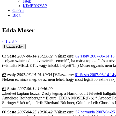
Játék
KIMERNYA?
Galéria
Blog
Edda Moser
<
1
2
3
>
63
Sesto
2007-06-14 15:23:02
[Válasz erre:
62 zsoly 2007-06-14 15:
...olyan szinten \"nem vesztettél semmit\", ha már a topic-nál és a né
(=tanulás MELLETT, vagy inkább helyett?!...) Moser ugyanis nem készi
62
zsoly
2007-06-14 15:10:34
[Válasz erre:
61 Sesto 2007-06-14 14:
Nekem ez nincs meg, de az nem lehet, hogy most legalább ezt ne rakjam 
61
Sesto
2007-06-14 14:46:09
...kedvet kaptam hozzá -Zsoly tegnap a Harnoncourt-felvételt hallg
Anneliese Rothenberger * Elettra: EDDA MOSER(!) ;-) * Arbace: Pete
Springer * két trójai férfi: Eberhard Büchner, Günther Leib Chor d
60
Sesto
2007-04-25 19:30:42
[Válasz erre:
57 bermuda 2007-04-25 