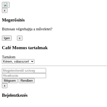
x
Megerősítés
Biztosan végrehajtja a műveletet?
x
Café Momus tartalmak
Tartalom
Mégsem
Rendben
x
Bejelentkezés