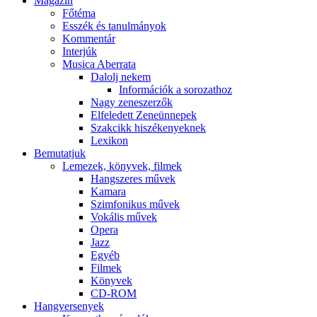
Magazin
Főtéma
Esszék és tanulmányok
Kommentár
Interjúk
Musica Aberrata
Dalolj nekem
Információk a sorozathoz
Nagy zeneszerzők
Elfeledett Zeneünnepek
Szakcikk hiszékenyeknek
Lexikon
Bemutatjuk
Lemezek, könyvek, filmek
Hangszeres művek
Kamara
Szimfonikus művek
Vokális művek
Opera
Jazz
Egyéb
Filmek
Könyvek
CD-ROM
Hangversenyek