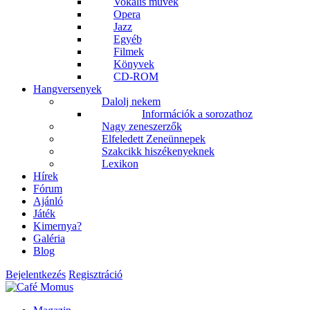
Vokális művek
Opera
Jazz
Egyéb
Filmek
Könyvek
CD-ROM
Hangversenyek
Dalolj nekem
Információk a sorozathoz
Nagy zeneszerzők
Elfeledett Zeneünnepek
Szakcikk hiszékenyeknek
Lexikon
Hírek
Fórum
Ajánló
Játék
Kimernya?
Galéria
Blog
Bejelentkezés
Regisztráció