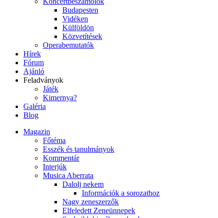
Koncertbeszámolók
Budapesten
Vidéken
Külföldön
Közvetítések
Operabemutatók
Hírek
Fórum
Ajánló
Feladványok
Játék
Kimernya?
Galéria
Blog
Magazin
Főtéma
Esszék és tanulmányok
Kommentár
Interjúk
Musica Aberrata
Dalolj nekem
Információk a sorozathoz
Nagy zeneszerzők
Elfeledett Zeneünnepek