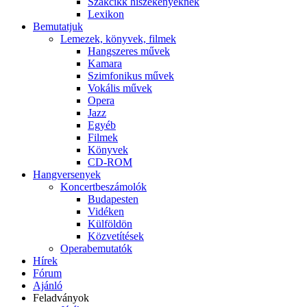
Szakcikk hiszékenyeknek
Lexikon
Bemutatjuk
Lemezek, könyvek, filmek
Hangszeres művek
Kamara
Szimfonikus művek
Vokális művek
Opera
Jazz
Egyéb
Filmek
Könyvek
CD-ROM
Hangversenyek
Koncertbeszámolók
Budapesten
Vidéken
Külföldön
Közvetítések
Operabemutatók
Hírek
Fórum
Ajánló
Feladványok