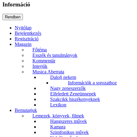
Információ
Nyitólap
Bejelentkezés
Regisztráció
Magazin
Főtéma
Esszék és tanulmányok
Kommentár
Interjúk
Musica Aberrata
Dalolj nekem
Információk a sorozathoz
Nagy zeneszerzők
Elfeledett Zeneünnepek
Szakcikk hiszékenyeknek
Lexikon
Bemutatjuk
Lemezek, könyvek, filmek
Hangszeres művek
Kamara
Szimfonikus művek