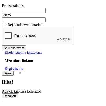
Fehasználónév
Jelszó
Bejelentkezve maradok
Elfelejtettem a jelszavam
Még nincs fiókom
Regisztráció
×
Hiba!
Adatok kitöltése kötelező!
×