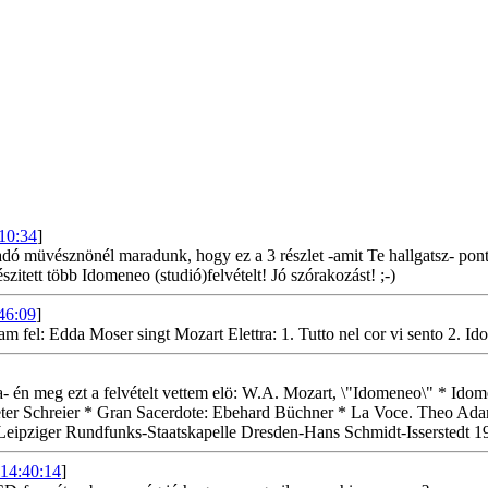
10:34
]
vadó müvésznönél maradunk, hogy ez a 3 részlet -amit Te hallgatsz- pont
tett több Idomeneo (studió)felvételt! Jó szórakozást! ;-)
46:09
]
fel: Edda Moser singt Mozart Elettra: 1. Tutto nel cor vi sento 2. Idol 
atta- én meg ezt a felvételt vettem elö: W.A. Mozart, \"Idomeneo\" *
r Schreier * Gran Sacerdote: Ebehard Büchner * La Voce. Theo Adam *
es Leipziger Rundfunks-Staatskapelle Dresden-Hans Schmidt-Issersted
14:40:14
]