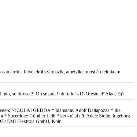
osan arról a felvételröl származik, amelyiket most én felraktam
mio, se ritroso 3. Oh smania! oh furie! - D\'Oreste, d\'Aiace :)))
 Idomeneo: NICOLAI GEDDA * Idamante: Adolf Dallapozza * Ilia:
 Sacerdote: Günther Leib * két krétai nö: Adele Stolte, Ingeborg
t 1972 EMI Elektrola GmbH, Köln