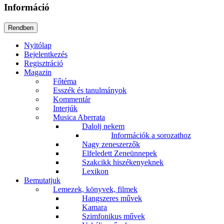
Információ
Nyitólap
Bejelentkezés
Regisztráció
Magazin
Főtéma
Esszék és tanulmányok
Kommentár
Interjúk
Musica Aberrata
Dalolj nekem
Információk a sorozathoz
Nagy zeneszerzők
Elfeledett Zeneünnepek
Szakcikk hiszékenyeknek
Lexikon
Bemutatjuk
Lemezek, könyvek, filmek
Hangszeres művek
Kamara
Szimfonikus művek