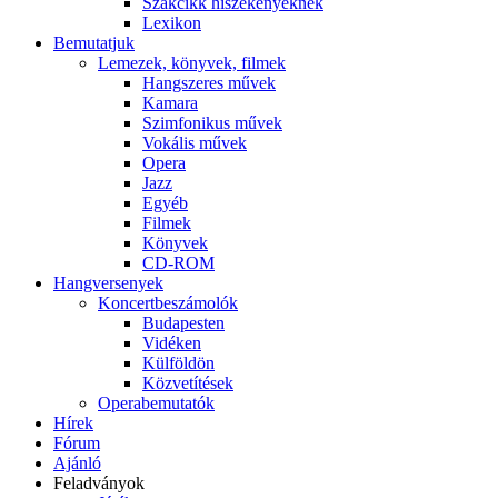
Szakcikk hiszékenyeknek
Lexikon
Bemutatjuk
Lemezek, könyvek, filmek
Hangszeres művek
Kamara
Szimfonikus művek
Vokális művek
Opera
Jazz
Egyéb
Filmek
Könyvek
CD-ROM
Hangversenyek
Koncertbeszámolók
Budapesten
Vidéken
Külföldön
Közvetítések
Operabemutatók
Hírek
Fórum
Ajánló
Feladványok