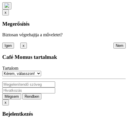
x
Megerősítés
Biztosan végrehajtja a műveletet?
x
Café Momus tartalmak
Tartalom
Mégsem
Rendben
x
Bejelentkezés