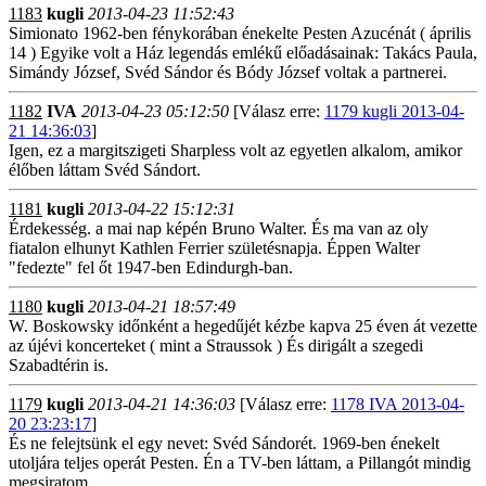
1183
kugli
2013-04-23 11:52:43
Simionato 1962-ben fénykorában énekelte Pesten Azucénát ( április
14 ) Egyike volt a Ház legendás emlékű előadásainak: Takács Paula,
Simándy József, Svéd Sándor és Bódy József voltak a partnerei.
1182
IVA
2013-04-23 05:12:50
[Válasz erre:
1179 kugli 2013-04-
21 14:36:03
]
Igen, ez a margitszigeti Sharpless volt az egyetlen alkalom, amikor
élőben láttam Svéd Sándort.
1181
kugli
2013-04-22 15:12:31
Érdekesség. a mai nap képén Bruno Walter. És ma van az oly
fiatalon elhunyt Kathlen Ferrier születésnapja. Éppen Walter
"fedezte" fel őt 1947-ben Edindurgh-ban.
1180
kugli
2013-04-21 18:57:49
W. Boskowsky időnként a hegedűjét kézbe kapva 25 éven át vezette
az újévi koncerteket ( mint a Straussok ) És dirigált a szegedi
Szabadtérin is.
1179
kugli
2013-04-21 14:36:03
[Válasz erre:
1178 IVA 2013-04-
20 23:23:17
]
És ne felejtsünk el egy nevet: Svéd Sándorét. 1969-ben énekelt
utoljára teljes operát Pesten. Én a TV-ben láttam, a Pillangót mindig
megsiratom...