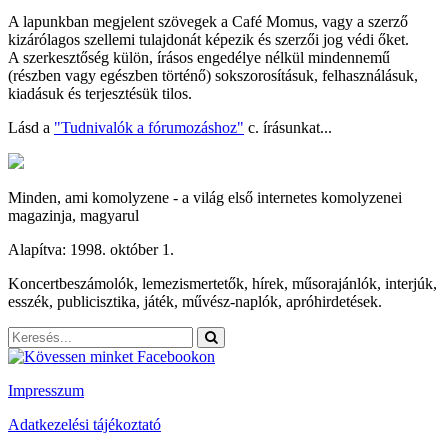
A lapunkban megjelent szövegek a Café Momus, vagy a szerző
kizárólagos szellemi tulajdonát képezik és szerzői jog védi őket.
A szerkesztőség külön, írásos engedélye nélkül mindennemű
(részben vagy egészben történő) sokszorosításuk, felhasználásuk,
kiadásuk és terjesztésük tilos.
Lásd a
"Tudnivalók a fórumozáshoz"
c. írásunkat...
Minden, ami komolyzene - a világ első internetes komolyzenei
magazinja, magyarul
Alapítva: 1998. október 1.
Koncertbeszámolók, lemezismertetők, hírek, műsorajánlók, interjúk,
esszék, publicisztika, játék, művész-naplók, apróhirdetések.
Impresszum
Adatkezelési tájékoztató