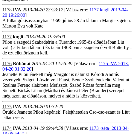
1178
IVA
2013-04-20 23:23:17
[Válasz erre:
1177 kugli 2013-04-
20 19:26:00
]
A Pillangókisasszonyban 1969. július 28-án láttam a Margitszigeten.
Marton Éva volt Kate.
1177
kugli
2013-04-20 19:26:00
Pilou a szegedi Szabadtérin a Turandot 1965-ös előadásában Liu
volt ( a tv-ben láttam ) És talán 1968-ban a szigeten ő volt Butterfly -
de ezt ellenőriznem kell.
1176
Búbánat
2013-04-20 14:55:49
[Válasz erre:
1175 IVA 2013-
04-20 01:32:20
]
Jeanette Pilou énekelt még Margitot is nálunk! Kórodi András
vezényelt, Szigeti László volt Faust, Bende Zsolt énekelte Valentint.
Szalma Ferenc alakította Mefisztót, Szabó Rózsa formálta meg
Siebelt. Birkás Lilian (Mártha) és Jánosi Péter (Brander) szerepelt
még azon az előadáson, melyet a rádió is közvetített.
1175
IVA
2013-04-20 01:32:20
Örülök Jeanette Pilou képének! Felejthetetlen Cso-cso-szánt és Liùt
láttam vele.
1174
IVA
2013-04-19 09:44:58
[Válasz erre:
1173 -zéta- 2013-04-
19 06:54:21
]