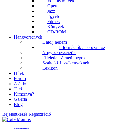
Vokális művek
Opera
Jazz
Egyéb
Filmek
Könyvek
CD-ROM
Hangversenyek
Dalolj nekem
Információk a sorozathoz
Nagy zeneszerzők
Elfeledett Zeneünnepek
Szakcikk hiszékenyeknek
Lexikon
Hírek
Fórum
Ajánló
Játék
Kimernya?
Galéria
Blog
Bejelentkezés
Regisztráció