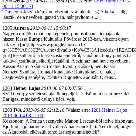
1206
-zéta-
2013-06-11 21:55:49
[Válasz erre:
1205 Aurora 2013-
06-11 15:06:17
]
Tényleg sok szép kép van, viszont ez a miénk....:-) A kuka is alig
látszik, de a nevében igazad van, már javítom is...:-)
1205
Aurora
2013-06-11 15:06:17
Nagyon örülök a mai nap képének, pontosabban a témájának,
hiszen Kassa Európa Kulturális Fővárosa 2013-ban, viszont olyan
sok szép [url]http://www.google.hu/search?
q=%C5%A0t%C3%A1tne+divadlo+Ko%C5%A1ice&rlz=1R2ADBF
[/url] készült erről a klasszicista épületről, sajnálom, hogy pont ezt a
kukával csúfítottra sikerült rátalálni. A színház mai neve egyébként
Kassai Állami Színház (Štátne divadlo Košice), nem Kassai
Nemzeti Színház. Holnapi kínálatuk: Hattyúk tava c. balett
Csajkovszkij zenéjére, 25dikén Rigoletto, 26dikán Orfeus…
1204
Heiner Lajos
2013-06-07 00:07:56
Széll György születésnapját ünnepeljük, és Böhm mestert nézzük?
Bár igaz, mindkettő csúnya bácsi volt.
1203
IVA
2013-06-05 02:12:16
[Válasz erre:
1201 Heiner Lajos
2013-06-04 08:21:00
]
Köszönöm. A Perlea vezényelte Manon Lescaut-ból ítélve bizonyára
Björling is jó partnere lett volna Albanesének (is). Nem lehet, hogy
az Álarcosbál elkészült torzóját megsemmisítették?