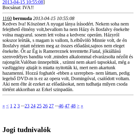
2013-04-15 10:55:08
]
Bocsánat: IVA!!
1160
bermuda
2013-04-15 10:55:08
Kedves Iva! Köszönet A nyugat lánya írásodért. Nekem soha nem
felejthető élmény volt,bevallom ha nem Házy és Ilosfalvy énekelte
volna magyarul. sosem lett volna a kedvenc operám. Házyról
sokszor leírták, s magam is vallom, h.elbűvölö Minnie volt, de én
Ilosfalvy miatt néztem meg az összes előadást,sajnos nem eleget
énekelte. Őt az Ég is Ramerreznek teremtette.Fiatal, jókiállású
szenvedélyes bandita volt ,minden alkalommal elvarázsolta nézőit és
rajongóit.Valóban ünnepeltük , szünni nem akaró tapsokkal, még a
vasfüggöny ajtaját is miatta nyitották ki, mert nem akartunk
hazamenni. Hozzá foghatót -ebben a szerepben- nem láttam, pedig
legelső DVD-m is ez az opera volt, Domingóval, csalódott voltam.
Aki nem élte át ezeket az előadásokat, nem tudhatja milyen csoda
történt akkoriban az Erkel szinpadán.
«
<
1
2
3
∙∙∙
23
24
25
26
27
∙∙∙
46
47
48
>
»
Jogi tudnivalók