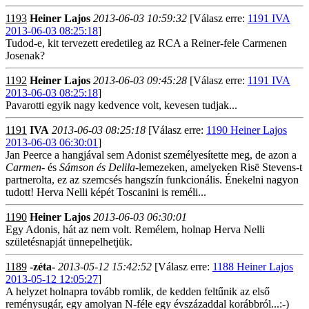
1193
Heiner Lajos
2013-06-03 10:59:32
[Válasz erre:
1191 IVA
2013-06-03 08:25:18
]
Tudod-e, kit tervezett eredetileg az RCA a Reiner-fele Carmenen
Josenak?
1192
Heiner Lajos
2013-06-03 09:45:28
[Válasz erre:
1191 IVA
2013-06-03 08:25:18
]
Pavarotti egyik nagy kedvence volt, kevesen tudjak...
1191
IVA
2013-06-03 08:25:18
[Válasz erre:
1190 Heiner Lajos
2013-06-03 06:30:01
]
Jan Peerce a hangjával sem Adonist személyesítette meg, de azon a
Carmen
- és
Sámson és Delila
-lemezeken, amelyeken Risë Stevens-t
partnerolta, ez az szemcsés hangszín funkcionális. Énekelni nagyon
tudott! Herva Nelli képét Toscanini is reméli...
1190
Heiner Lajos
2013-06-03 06:30:01
Egy Adonis, hát az nem volt. Remélem, holnap Herva Nelli
születésnapját ünnepelhetjük.
1189
-zéta-
2013-05-12 15:42:52
[Válasz erre:
1188 Heiner Lajos
2013-05-12 12:05:27
]
A helyzet holnapra tovább romlik, de kedden feltűnik az első
reménysugár, egy amolyan N-féle egy évszázaddal korábbról...:-)