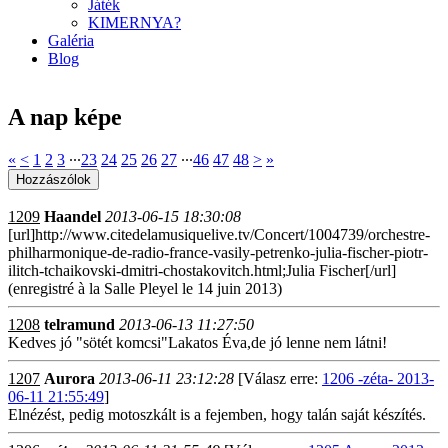
Játék
KIMERNYA?
Galéria
Blog
A nap képe
«
<
1
2
3
∙∙∙
23
24
25
26
27
∙∙∙
46
47
48
>
»
1209
Haandel
2013-06-15 18:30:08
[url]http://www.citedelamusiquelive.tv/Concert/1004739/orchestre-
philharmonique-de-radio-france-vasily-petrenko-julia-fischer-piotr-
ilitch-tchaikovski-dmitri-chostakovitch.html;Julia Fischer[/url]
(enregistré à la Salle Pleyel le 14 juin 2013)
1208
telramund
2013-06-13 11:27:50
Kedves jó "sötét komcsi"Lakatos Éva,de jó lenne nem látni!
1207
Aurora
2013-06-11 23:12:28
[Válasz erre:
1206 -zéta- 2013-
06-11 21:55:49
]
Elnézést, pedig motoszkált is a fejemben, hogy talán saját készítés.