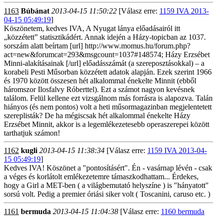
1163
Búbánat
2013-04-15 11:50:22
[Válasz erre:
1159 IVA 2013-
04-15 05:49:19
]
Köszönetem, kedves IVA, A Nyugat lánya előadásairól itt
„közzétett” statisztikádért. Annak idején a Házy-topicban az 1037.
sorszám alatt beírtam [url] http://www.momus.hu/forum.php?
act=new&forumcat=293&msgcount=1037#148574; Házy Erzsébet
Minni-alakításainak [/url] előadásszámát (a szereposztásokkal) – a
korabeli Pesti Műsorban közzétett adatok alapján. Ezek szerint 1966
és 1970 között összesen hét alkalommal énekelte Minnit (ebből
háromszor Ilosfalvy Róberttel). Ezt a számot nagyon kevésnek
találom. Felül kellene ezt vizsgálnom más forrásra is alapozva. Talán
hiányos (és nem pontos) volt a heti műsormagazinban megjelentetett
szereplisták? De ha mégiscsak hét alkalommal énekelte Házy
Erzsébet Minnit, akkor is a legemlékezetesebb operaszerepei között
tarthatjuk számon!
1162
kugli
2013-04-15 11:38:34
[Válasz erre:
1159 IVA 2013-04-
15 05:49:19
]
Kedves IVA! Köszönet a "pontosításért". Én - vasárnap lévén - csak
a véges és korlátolt emlékezetemre támaszkodhattam... Érdekes,
hogy a Girl a MET-ben ( a világbemutató helyszíne ) is "hányatott"
sorsú volt. Pedig a premier óriási siker volt ( Toscanini, caruso etc. )
1161
bermuda
2013-04-15 11:04:38
[Válasz erre:
1160 bermuda