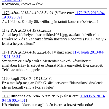
Köszönöm, kedves -Zéta-!
1173
-zéta-
2013-04-19 06:54:21
[Válasz erre:
1172 IVA 2013-04-
19 00:28:59
]
Az 1962-es, Kodály 80. szülinapján tartott koncert részlete...:-)
1172
IVA
2013-04-19 00:28:59
A mai kép lelőhelye lukacsmiklos1961.jpg, az alatta közölt cím:
Lukács Miklós a Zeneakadémián Ilosfalvy Róberttel (1962). Melyik
lehet a helyes dátum?
1171
IVA
2013-04-18 22:24:40
[Válasz erre:
1170 kugli 2013-04-
18 11:53:34
]
Szerintem ez a kép arról a Mesterdalnokokról készülhetett,
amelyben Házy Erzsébet és Dunszt Mária énekelték Éva szerepét.
Tehát az utóbbira tippelek.
1170
kugli
2013-04-18 11:53:34
Ez a mai kép még az Oláh G. által tervezett "klasszikus" díszletek
idején készült vagy a Forray féle?
1169
Búbánat
2013-04-16 09:18:15
[Válasz erre:
1168 IVA 2013-
04-16 00:54:51
]
Köszönöm, akkor ott reagálok én is erre a hozzászólásodra!