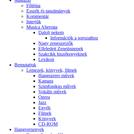
Magazin
Főtéma
Esszék és tanulmányok
Kommentár
Interjúk
Musica Aberrata
Dalolj nekem
Információk a sorozathoz
Nagy zeneszerzők
Elfeledett Zeneünnepek
Szakcikk hiszékenyeknek
Lexikon
Bemutatjuk
Lemezek, könyvek, filmek
Hangszeres művek
Kamara
Szimfonikus művek
Vokális művek
Opera
Jazz
Egyéb
Filmek
Könyvek
CD-ROM
Hangversenyek