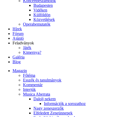
Koncertbeszámolók
Budapesten
Vidéken
Külföldön
Közvetítések
Operabemutatók
Hírek
Fórum
Ajánló
Feladványok
Játék
Kimernya?
Galéria
Blog
Magazin
Főtéma
Esszék és tanulmányok
Kommentár
Interjúk
Musica Aberrata
Dalolj nekem
Információk a sorozathoz
Nagy zeneszerzők
Elfeledett Zeneünnepek