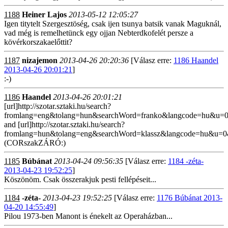
1188
Heiner Lajos
2013-05-12 12:05:27
Igen titytelt Szergesztöség, csak ijen tsunya batsik vanak Maguknál,
vad még is remelhetünck egy ojjan Nebterdkofelét persze a
kövérkorszakaelőttit?
1187
nizajemon
2013-04-26 20:20:36
[Válasz erre:
1186 Haandel
2013-04-26 20:01:21
]
:-)
1186
Haandel
2013-04-26 20:01:21
[url]http://szotar.sztaki.hu/search?
fromlang=eng&tolang=hun&searchWord=franko&langcode=hu&u=
and [url]http://szotar.sztaki.hu/search?
fromlang=hun&tolang=eng&searchWord=klassz&langcode=hu&u=0
(CORszakZÁRÓ:)
1185
Búbánat
2013-04-24 09:56:35
[Válasz erre:
1184 -zéta-
2013-04-23 19:52:25
]
Köszönöm. Csak összerakjuk pesti fellépéseit...
1184
-zéta-
2013-04-23 19:52:25
[Válasz erre:
1176 Búbánat 2013-
04-20 14:55:49
]
Pilou 1973-ben Manont is énekelt az Operaházban...