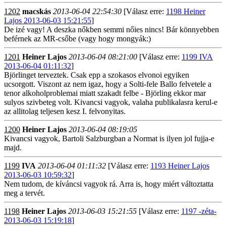
1202
macskás
2013-06-04 22:54:30
[Válasz erre:
1198 Heiner
Lajos 2013-06-03 15:21:55
]
De izé vagy! A deszka nőkben semmi nőies nincs! Bár könnyebben
beférnek az MR-csőbe (vagy hogy mongyák:)
1201
Heiner Lajos
2013-06-04 08:21:00
[Válasz erre:
1199 IVA
2013-06-04 01:11:32
]
Björlinget terveztek. Csak epp a szokasos elvonoi egyiken
ucsorgott. Viszont az nem igaz, hogy a Solti-fele Ballo felvetele a
tenor alkoholproblemai miatt szakadt felbe - Björling ekkor mar
sulyos szivbeteg volt. Kivancsi vagyok, valaha publikalasra kerul-e
az allitolag teljesen kesz I. felvonyitas.
1200
Heiner Lajos
2013-06-04 08:19:05
Kivancsi vagyok, Bartoli Salzburgban a Normat is ilyen jol fujja-e
majd.
1199
IVA
2013-06-04 01:11:32
[Válasz erre:
1193 Heiner Lajos
2013-06-03 10:59:32
]
Nem tudom, de kíváncsi vagyok rá. Arra is, hogy miért változtatta
meg a tervét.
1198
Heiner Lajos
2013-06-03 15:21:55
[Válasz erre:
1197 -zéta-
2013-06-03 15:19:18
]