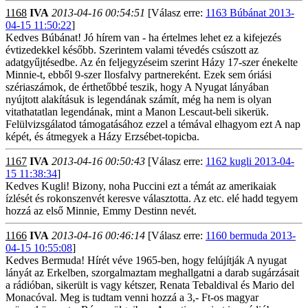
1168
IVA
2013-04-16 00:54:51
[Válasz erre:
1163 Búbánat 2013-
04-15 11:50:22
]
Kedves Búbánat! Jó hírem van - ha értelmes lehet ez a kifejezés
évtizedekkel később. Szerintem valami tévedés csúszott az
adatgyűjtésedbe. Az én feljegyzéseim szerint Házy 17-szer énekelte
Minnie-t, ebből 9-szer Ilosfalvy partnereként. Ezek sem óriási
szériaszámok, de érthetőbbé teszik, hogy A Nyugat lányában
nyújtott alakításuk is legendának számít, még ha nem is olyan
vitathatatlan legendának, mint a Manon Lescaut-beli sikerük.
Felülvizsgálatod támogatásához ezzel a témával elhagyom ezt A nap
képét, és átmegyek a Házy Erzsébet-topicba.
1167
IVA
2013-04-16 00:50:43
[Válasz erre:
1162 kugli 2013-04-
15 11:38:34
]
Kedves Kugli! Bizony, noha Puccini ezt a témát az amerikaiak
ízlését és rokonszenvét keresve választotta. Az etc. elé hadd tegyem
hozzá az első Minnie, Emmy Destinn nevét.
1166
IVA
2013-04-16 00:46:14
[Válasz erre:
1160 bermuda 2013-
04-15 10:55:08
]
Kedves Bermuda! Hírét véve 1965-ben, hogy felújítják A nyugat
lányát az Erkelben, szorgalmaztam meghallgatni a darab sugárzásait
a rádióban, sikerült is vagy kétszer, Renata Tebaldival és Mario del
Monacóval. Meg is tudtam venni hozzá a 3,- Ft-os magyar