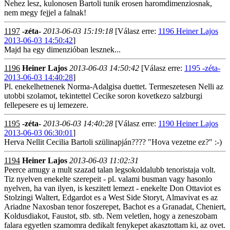
Nehez lesz, kulonosen Bartoli tunik erosen haromdimenziosnak,
nem megy fejjel a falnak!
1197
-zéta-
2013-06-03 15:19:18
[Válasz erre:
1196 Heiner Lajos
2013-06-03 14:50:42
]
Majd ha egy dimenzióban lesznek...
1196
Heiner Lajos
2013-06-03 14:50:42
[Válasz erre:
1195 -zéta-
2013-06-03 14:40:28
]
Pl. enekelhetnenek Norma-Adalgisa duettet. Termeszetesen Nelli az
utobbi szolamot, tekintettel Cecike soron kovetkezo salzburgi
fellepesere es uj lemezere.
1195
-zéta-
2013-06-03 14:40:28
[Válasz erre:
1190 Heiner Lajos
2013-06-03 06:30:01
]
Herva Nellit Cecilia Bartoli szülinapján???? "Hova vezetne ez?" :-)
1194
Heiner Lajos
2013-06-03 11:02:31
Peerce amugy a mult szazad talan legsokoldalubb tenoristaja volt.
Tiz nyelven enekelte szerepeit - pl. valami busman vagy hasonlo
nyelven, ha van ilyen, is keszitett lemezt - enekelte Don Ottaviot es
Stolzingi Waltert, Edgardot es a West Side Storyt, Almavivat es az
Ariadne Naxosban tenor foszerepet, Bachot es a Granadat, Cheniert,
Koldusdiakot, Faustot, stb. stb. Nem veletlen, hogy a zeneszobam
falara egyetlen szamomra dedikalt fenykepet akasztottam ki, az ovet.