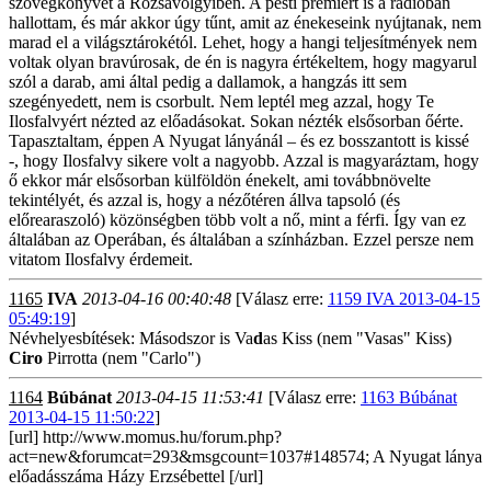
szövegkönyvet a Rózsavölgyiben. A pesti premiert is a rádióban
hallottam, és már akkor úgy tűnt, amit az énekeseink nyújtanak, nem
marad el a világsztárokétól. Lehet, hogy a hangi teljesítmények nem
voltak olyan bravúrosak, de én is nagyra értékeltem, hogy magyarul
szól a darab, ami által pedig a dallamok, a hangzás itt sem
szegényedett, nem is csorbult. Nem leptél meg azzal, hogy Te
Ilosfalvyért nézted az előadásokat. Sokan nézték elsősorban őérte.
Tapasztaltam, éppen A Nyugat lányánál – és ez bosszantott is kissé
-, hogy Ilosfalvy sikere volt a nagyobb. Azzal is magyaráztam, hogy
ő ekkor már elsősorban külföldön énekelt, ami továbbnövelte
tekintélyét, és azzal is, hogy a nézőtéren állva tapsoló (és
előrearaszoló) közönségben több volt a nő, mint a férfi. Így van ez
általában az Operában, és általában a színházban. Ezzel persze nem
vitatom Ilosfalvy érdemeit.
1165
IVA
2013-04-16 00:40:48
[Válasz erre:
1159 IVA 2013-04-15
05:49:19
]
Névhelyesbítések: Másodszor is Va
d
as Kiss (nem "Vasas" Kiss)
Ciro
Pirrotta (nem "Carlo")
1164
Búbánat
2013-04-15 11:53:41
[Válasz erre:
1163 Búbánat
2013-04-15 11:50:22
]
[url] http://www.momus.hu/forum.php?
act=new&forumcat=293&msgcount=1037#148574; A Nyugat lánya
előadásszáma Házy Erzsébettel [/url]