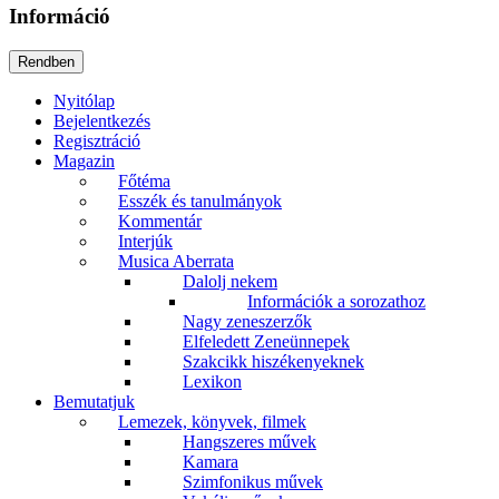
Információ
Nyitólap
Bejelentkezés
Regisztráció
Magazin
Főtéma
Esszék és tanulmányok
Kommentár
Interjúk
Musica Aberrata
Dalolj nekem
Információk a sorozathoz
Nagy zeneszerzők
Elfeledett Zeneünnepek
Szakcikk hiszékenyeknek
Lexikon
Bemutatjuk
Lemezek, könyvek, filmek
Hangszeres művek
Kamara
Szimfonikus művek