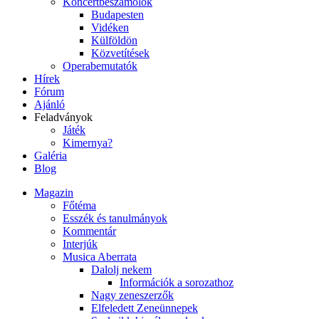
Koncertbeszámolók
Budapesten
Vidéken
Külföldön
Közvetítések
Operabemutatók
Hírek
Fórum
Ajánló
Feladványok
Játék
Kimernya?
Galéria
Blog
Magazin
Főtéma
Esszék és tanulmányok
Kommentár
Interjúk
Musica Aberrata
Dalolj nekem
Információk a sorozathoz
Nagy zeneszerzők
Elfeledett Zeneünnepek