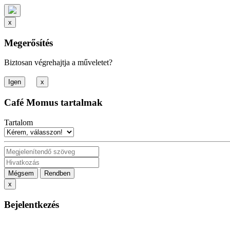
x
Megerősítés
Biztosan végrehajtja a műveletet?
x
Café Momus tartalmak
Tartalom
Mégsem
Rendben
x
Bejelentkezés