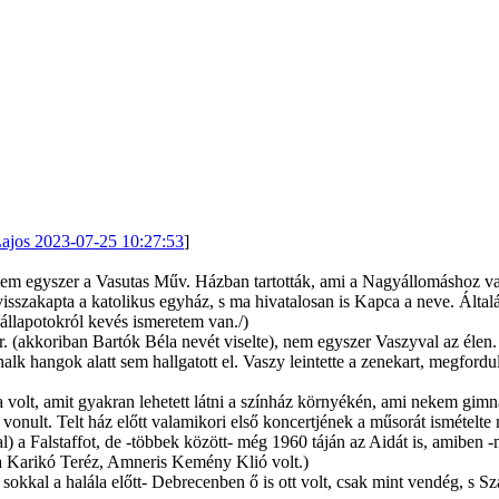
ajos 2023-07-25 10:27:53
]
 Nem egyszer a Vasutas Műv. Házban tartották, ami a Nagyállomáshoz va
isszakapta a katolikus egyház, s ma hivatalosan is Kapca a neve. Általá
 állapotokról kevés ismeretem van./)
r. (akkoriban Bartók Béla nevét viselte), nem egyszer Vaszyval az éle
lk hangok alatt sem hallgatott el. Vaszy leintette a zenekart, megfordul
a volt, amit gyakran lehetett látni a színház környékén, ami nekem gim
onult. Telt ház előtt valamikori első koncertjének a műsorát ismételte
l) a Falstaffot, de -többek között- még 1960 táján az Aidát is, amiben 
a Karikó Teréz, Amneris Kemény Klió volt.)
kkal a halála előtt- Debrecenben ő is ott volt, csak mint vendég, s Sz