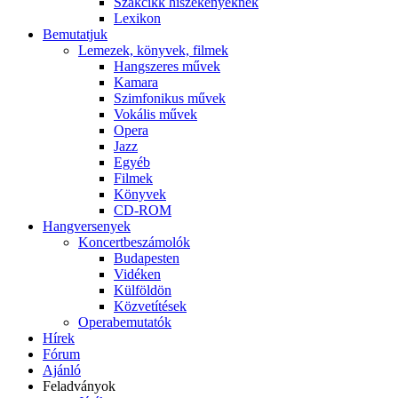
Szakcikk hiszékenyeknek
Lexikon
Bemutatjuk
Lemezek, könyvek, filmek
Hangszeres művek
Kamara
Szimfonikus művek
Vokális művek
Opera
Jazz
Egyéb
Filmek
Könyvek
CD-ROM
Hangversenyek
Koncertbeszámolók
Budapesten
Vidéken
Külföldön
Közvetítések
Operabemutatók
Hírek
Fórum
Ajánló
Feladványok