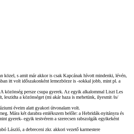
n közel, s amit már akkor is csak Kapcának hívott mindenki, lévén,
ban itt volt időszakonként lemezbörze is -sokkal jobb, mint pl. a
n. A közönség persze csupa gyerek. Az egyik alkalommal Liszt Les
t, leszidta a közönséget (mi akár haza is mehetünk, ilyesmit /is/
náziumi éveim alatt gyakori útvonalam volt.
 meg. Mára két darabra emlékszem belőle: a Hebridák-nyitányra és
-mint gyerek- egyik testvérem a szerecsen rabszolgák egyikeként
abó László, a debreceni zkr. akkori vezető karmestere