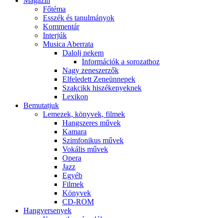
Magazin
Főtéma
Esszék és tanulmányok
Kommentár
Interjúk
Musica Aberrata
Dalolj nekem
Információk a sorozathoz
Nagy zeneszerzők
Elfeledett Zeneünnepek
Szakcikk hiszékenyeknek
Lexikon
Bemutatjuk
Lemezek, könyvek, filmek
Hangszeres művek
Kamara
Szimfonikus művek
Vokális művek
Opera
Jazz
Egyéb
Filmek
Könyvek
CD-ROM
Hangversenyek