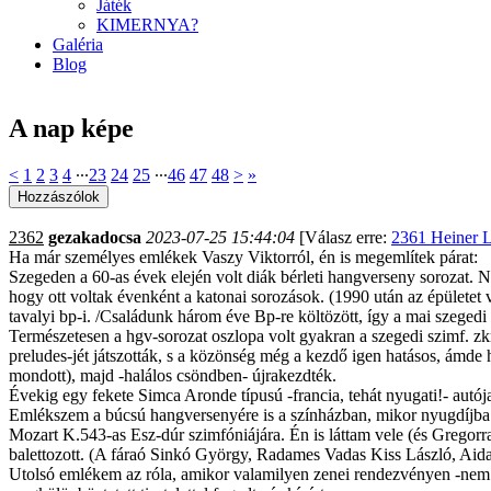
Játék
KIMERNYA?
Galéria
Blog
A nap képe
<
1
2
3
4
∙∙∙
23
24
25
∙∙∙
46
47
48
>
»
2362
gezakadocsa
2023-07-25 15:44:04
[Válasz erre:
2361 Heiner L
Ha már személyes emlékek Vaszy Viktorról, én is megemlítek párat:
Szegeden a 60-as évek elején volt diák bérleti hangverseny sorozat.
hogy ott voltak évenként a katonai sorozások. (1990 után az épületet v
tavalyi bp-i. /Családunk három éve Bp-re költözött, így a mai szegedi
Természetesen a hgv-sorozat oszlopa volt gyakran a szegedi szimf. zk
preludes-jét játszották, s a közönség még a kezdő igen hatásos, ámde ha
mondott), majd -halálos csöndben- újrakezdték.
Évekig egy fekete Simca Aronde típusú -francia, tehát nyugati!- autój
Emlékszem a búcsú hangversenyére is a színházban, mikor nyugdíjba v
Mozart K.543-as Esz-dúr szimfóniájára. Én is láttam vele (és Gregorra
balettozott. (A fáraó Sinkó György, Radames Vadas Kiss László, Aid
Utolsó emlékem az róla, amikor valamilyen zenei rendezvényen -nem so