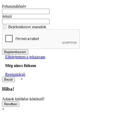
Fehasználónév
Jelszó
Bejelentkezve maradok
Elfelejtettem a jelszavam
Még nincs fiókom
Regisztráció
×
Hiba!
Adatok kitöltése kötelező!
×