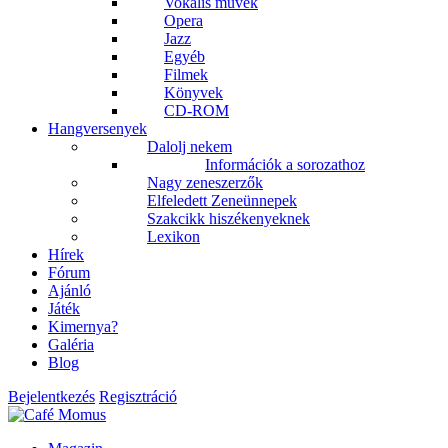
Vokális művek
Opera
Jazz
Egyéb
Filmek
Könyvek
CD-ROM
Hangversenyek
Dalolj nekem
Információk a sorozathoz
Nagy zeneszerzők
Elfeledett Zeneünnepek
Szakcikk hiszékenyeknek
Lexikon
Hírek
Fórum
Ajánló
Játék
Kimernya?
Galéria
Blog
Bejelentkezés
Regisztráció