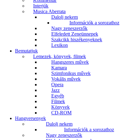
Kommentár
Interjúk
Musica Aberrata
Dalolj nekem
Információk a sorozathoz
Nagy zeneszerzők
Elfeledett Zeneünnepek
Szakcikk hiszékenyeknek
Lexikon
Bemutatjuk
Lemezek, könyvek, filmek
Hangszeres művek
Kamara
Szimfonikus művek
Vokális művek
Opera
Jazz
Egyéb
Filmek
Könyvek
CD-ROM
Hangversenyek
Dalolj nekem
Információk a sorozathoz
Nagy zeneszerzők