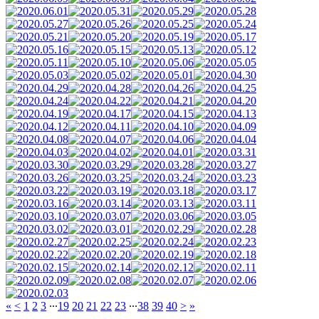
«
<
1
2
3
∙∙∙
19
20
21
22
23
∙∙∙
38
39
40
>
»