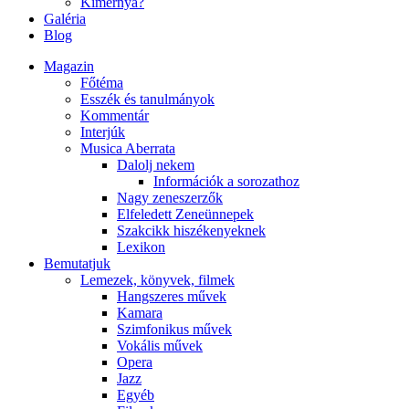
Kimernya?
Galéria
Blog
Magazin
Főtéma
Esszék és tanulmányok
Kommentár
Interjúk
Musica Aberrata
Dalolj nekem
Információk a sorozathoz
Nagy zeneszerzők
Elfeledett Zeneünnepek
Szakcikk hiszékenyeknek
Lexikon
Bemutatjuk
Lemezek, könyvek, filmek
Hangszeres művek
Kamara
Szimfonikus művek
Vokális művek
Opera
Jazz
Egyéb