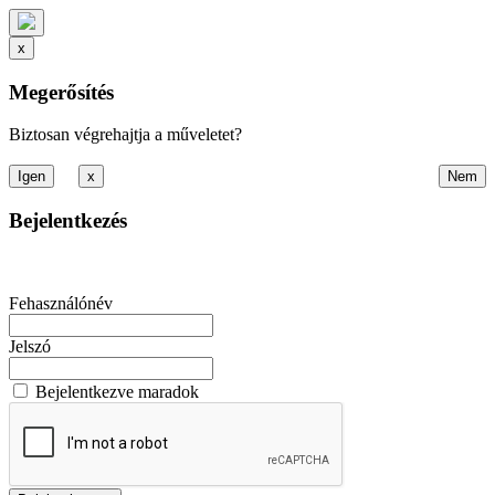
x
Megerősítés
Biztosan végrehajtja a műveletet?
x
Bejelentkezés
Fehasználónév
Jelszó
Bejelentkezve maradok