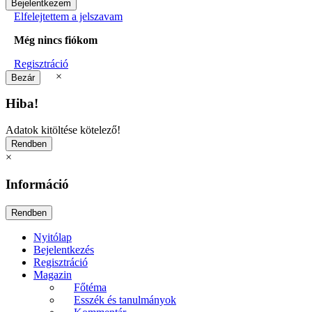
Elfelejtettem a jelszavam
Még nincs fiókom
Regisztráció
×
Hiba!
Adatok kitöltése kötelező!
×
Információ
Nyitólap
Bejelentkezés
Regisztráció
Magazin
Főtéma
Esszék és tanulmányok