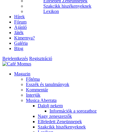
Elfeledett Zeneünnepek
Szakcikk hiszékenyeknek
Lexikon
Hírek
Fórum
Ajánló
Játék
Kimernya?
Galéria
Blog
Bejelentkezés
Regisztráció
Magazin
Főtéma
Esszék és tanulmányok
Kommentár
Interjúk
Musica Aberrata
Dalolj nekem
Információk a sorozathoz
Nagy zeneszerzők
Elfeledett Zeneünnepek
Szakcikk hiszékenyeknek