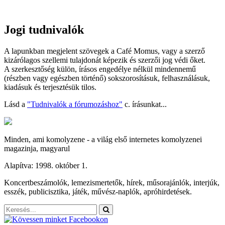
Jogi tudnivalók
A lapunkban megjelent szövegek a Café Momus, vagy a szerző
kizárólagos szellemi tulajdonát képezik és szerzői jog védi őket.
A szerkesztőség külön, írásos engedélye nélkül mindennemű
(részben vagy egészben történő) sokszorosításuk, felhasználásuk,
kiadásuk és terjesztésük tilos.
Lásd a
"Tudnivalók a fórumozáshoz"
c. írásunkat...
Minden, ami komolyzene - a világ első internetes komolyzenei
magazinja, magyarul
Alapítva: 1998. október 1.
Koncertbeszámolók, lemezismertetők, hírek, műsorajánlók, interjúk,
esszék, publicisztika, játék, művész-naplók, apróhirdetések.