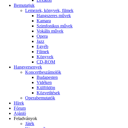
Lexikon
Bemutatjuk
Lemezek, könyvek, filmek
Hangszeres művek
Kamara
Szimfonikus művek
Vokális művek
Opera
Jazz
Egyéb
Filmek
Könyvek
CD-ROM
Hangversenyek
Koncertbeszámolók
Budapesten
Vidéken
Külföldön
Közvetítések
Operabemutatók
Hírek
Fórum
Ajánló
Feladványok
Játék