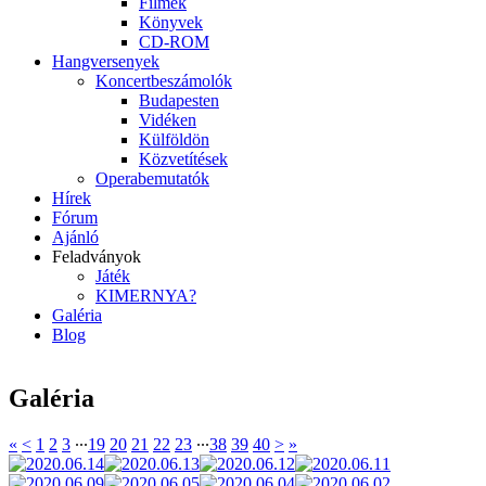
Filmek
Könyvek
CD-ROM
Hangversenyek
Koncertbeszámolók
Budapesten
Vidéken
Külföldön
Közvetítések
Operabemutatók
Hírek
Fórum
Ajánló
Feladványok
Játék
KIMERNYA?
Galéria
Blog
Galéria
«
<
1
2
3
∙∙∙
19
20
21
22
23
∙∙∙
38
39
40
>
»