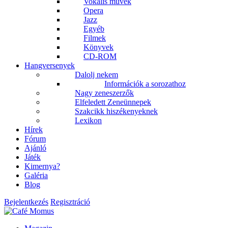
Vokális művek
Opera
Jazz
Egyéb
Filmek
Könyvek
CD-ROM
Hangversenyek
Dalolj nekem
Információk a sorozathoz
Nagy zeneszerzők
Elfeledett Zeneünnepek
Szakcikk hiszékenyeknek
Lexikon
Hírek
Fórum
Ajánló
Játék
Kimernya?
Galéria
Blog
Bejelentkezés
Regisztráció