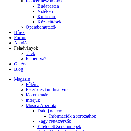
Koncertbeszámolók
Budapesten
Vidéken
Külföldön
Közvetítések
Operabemutatók
Hírek
Fórum
Ajánló
Feladványok
Játék
Kimernya?
Galéria
Blog
Magazin
Főtéma
Esszék és tanulmányok
Kommentár
Interjúk
Musica Aberrata
Dalolj nekem
Információk a sorozathoz
Nagy zeneszerzők
Elfeledett Zeneünnepek