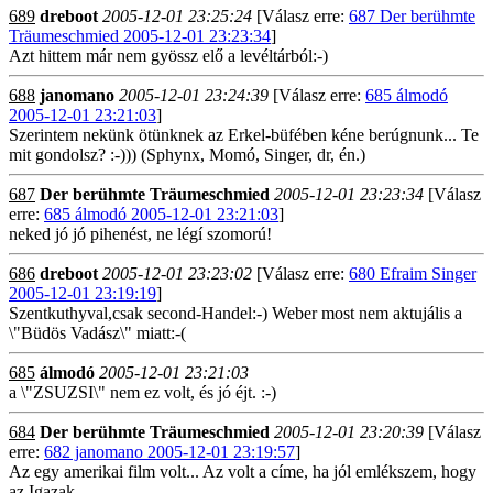
689
dreboot
2005-12-01 23:25:24
[Válasz erre:
687 Der berühmte
Träumeschmied 2005-12-01 23:23:34
]
Azt hittem már nem gyössz elő a levéltárból:-)
688
janomano
2005-12-01 23:24:39
[Válasz erre:
685 álmodó
2005-12-01 23:21:03
]
Szerintem nekünk ötünknek az Erkel-büfében kéne berúgnunk... Te
mit gondolsz? :-))) (Sphynx, Momó, Singer, dr, én.)
687
Der berühmte Träumeschmied
2005-12-01 23:23:34
[Válasz
erre:
685 álmodó 2005-12-01 23:21:03
]
neked jó jó pihenést, ne légí szomorú!
686
dreboot
2005-12-01 23:23:02
[Válasz erre:
680 Efraim Singer
2005-12-01 23:19:19
]
Szentkuthyval,csak second-Handel:-) Weber most nem aktujális a
\"Büdös Vadász\" miatt:-(
685
álmodó
2005-12-01 23:21:03
a \"ZSUZSI\" nem ez volt, és jó éjt. :-)
684
Der berühmte Träumeschmied
2005-12-01 23:20:39
[Válasz
erre:
682 janomano 2005-12-01 23:19:57
]
Az egy amerikai film volt... Az volt a címe, ha jól emlékszem, hogy
az Igazak...