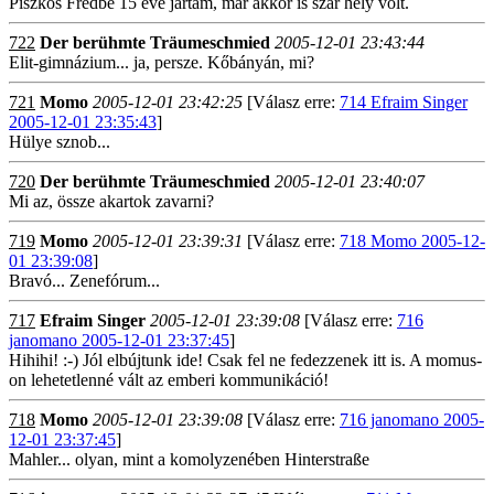
Piszkos Fredbe 15 éve jártam, már akkor is szar hely volt.
722
Der berühmte Träumeschmied
2005-12-01 23:43:44
Elit-gimnázium... ja, persze. Kőbányán, mi?
721
Momo
2005-12-01 23:42:25
[Válasz erre:
714 Efraim Singer
2005-12-01 23:35:43
]
Hülye sznob...
720
Der berühmte Träumeschmied
2005-12-01 23:40:07
Mi az, össze akartok zavarni?
719
Momo
2005-12-01 23:39:31
[Válasz erre:
718 Momo 2005-12-
01 23:39:08
]
Bravó... Zenefórum...
717
Efraim Singer
2005-12-01 23:39:08
[Válasz erre:
716
janomano 2005-12-01 23:37:45
]
Hihihi! :-) Jól elbújtunk ide! Csak fel ne fedezzenek itt is. A momus-
on lehetetlenné vált az emberi kommunikáció!
718
Momo
2005-12-01 23:39:08
[Válasz erre:
716 janomano 2005-
12-01 23:37:45
]
Mahler... olyan, mint a komolyzenében Hinterstraße