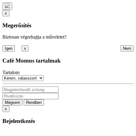
x
Megerősítés
Biztosan végrehajtja a műveletet?
x
Café Momus tartalmak
Tartalom
Mégsem
Rendben
x
Bejelentkezés