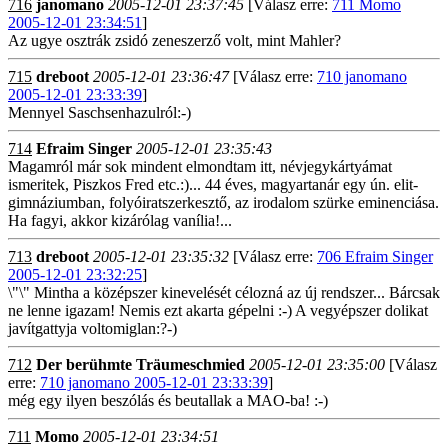
716
janomano
2005-12-01 23:37:45
[Válasz erre:
711 Momo
2005-12-01 23:34:51
]
Az ugye osztrák zsidó zeneszerző volt, mint Mahler?
715
dreboot
2005-12-01 23:36:47
[Válasz erre:
710 janomano
2005-12-01 23:33:39
]
Mennyel Saschsenhazulról:-)
714
Efraim Singer
2005-12-01 23:35:43
Magamról már sok mindent elmondtam itt, névjegykártyámat
ismeritek, Piszkos Fred etc.:)... 44 éves, magyartanár egy ún. elit-
gimnáziumban, folyóiratszerkesztő, az irodalom szürke eminenciása.
Ha fagyi, akkor kizárólag vanília!...
713
dreboot
2005-12-01 23:35:32
[Válasz erre:
706 Efraim Singer
2005-12-01 23:32:25
]
\"\" Mintha a középszer kinevelését célozná az új rendszer... Bárcsak
ne lenne igazam! Nemis ezt akarta gépelni :-) A vegyépszer dolikat
javítgattyja voltomiglan:?-)
712
Der berühmte Träumeschmied
2005-12-01 23:35:00
[Válasz
erre:
710 janomano 2005-12-01 23:33:39
]
még egy ilyen beszólás és beutallak a MAO-ba! :-)
711
Momo
2005-12-01 23:34:51