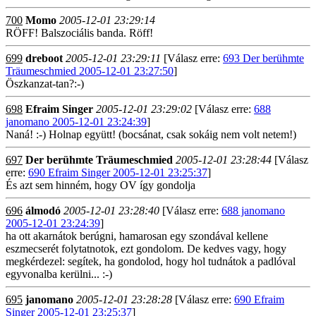
700
Momo
2005-12-01 23:29:14
RÖFF! Balszociális banda. Röff!
699
dreboot
2005-12-01 23:29:11
[Válasz erre:
693 Der berühmte
Träumeschmied 2005-12-01 23:27:50
]
Öszkanzat-tan?:-)
698
Efraim Singer
2005-12-01 23:29:02
[Válasz erre:
688
janomano 2005-12-01 23:24:39
]
Naná! :-) Holnap együtt! (bocsánat, csak sokáig nem volt netem!)
697
Der berühmte Träumeschmied
2005-12-01 23:28:44
[Válasz
erre:
690 Efraim Singer 2005-12-01 23:25:37
]
És azt sem hinném, hogy OV így gondolja
696
álmodó
2005-12-01 23:28:40
[Válasz erre:
688 janomano
2005-12-01 23:24:39
]
ha ott akarnátok berúgni, hamarosan egy szondával kellene
eszmecserét folytatnotok, ezt gondolom. De kedves vagy, hogy
megkérdezel: segítek, ha gondolod, hogy hol tudnátok a padlóval
egyvonalba kerülni... :-)
695
janomano
2005-12-01 23:28:28
[Válasz erre:
690 Efraim
Singer 2005-12-01 23:25:37
]