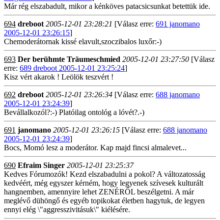
Már rég elszabadult, mikor a kénköves patacsicsunkat betettük ide.
694
dreboot
2005-12-01 23:28:21
[Válasz erre:
691 janomano
2005-12-01 23:26:15
]
Chemoderátornak kissé elavult,szoczibalos luxőr:-)
693
Der berühmte Träumeschmied
2005-12-01 23:27:50
[Válasz
erre:
689 dreboot 2005-12-01 23:25:24
]
Kisz vért akarok ! Leölök teszvért !
692
dreboot
2005-12-01 23:26:34
[Válasz erre:
688 janomano
2005-12-01 23:24:39
]
Bevállalkozól?:-) Platóilag ontológ a lóvét?.-)
691
janomano
2005-12-01 23:26:15
[Válasz erre:
688 janomano
2005-12-01 23:24:39
]
Bocs, Momó lesz a moderátor. Kap majd fincsi almalevet...
690
Efraim Singer
2005-12-01 23:25:37
Kedves Fórumozók! Kezd elszabadulni a pokol? A változatosság
kedvéért, még egyszer kérném, hogy legyenek szívesek kulturált
hangnemben, amennyire lehet ZENÉRŐL beszélgetni. A már
meglévő dühöngő és egyéb topikokat életben hagytuk, de legyen
ennyi elég \"aggresszivitásuk\" kiélésére.