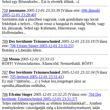
Sehol egy Bösendorfer... Ezt is elvették tőlünk. :-(
710
janomano
2005-12-01 23:33:39
[Válasz erre:
696 álmodó
2005-12-01 23:28:40
]
Szerintem már a pincében vagyunk, csak gondoltam egy kicsit
feldobjuk a helyet... Olyan rossz a hangulat és mindig Verdit, vagy
kit, játszanak. Sehol egy Kühmann, Hiterstrasse, vagy
Hoffenstadter...
709
Der berühmte Träumeschmied
2005-12-01 23:33:19
[Válasz
erre:
706 Efraim Singer 2005-12-01 23:32:25
]
Botrány a Liberális héten.
708
Momo
2005-12-01 23:33:15
RÖFF! Vérszocializmus. Államcsőd. Nemzethalál. RÖFF!
707
Der berühmte Träumeschmied
2005-12-01 23:32:34
[Válasz
erre:
705 dreboot 2005-12-01 23:31:41
]
Ez már \"üldözési......(:-) Sokat írsz,rengeteget jársz az
operába,állandóan ordibálsz,
706
Efraim Singer
2005-12-01 23:32:25
[Válasz erre:
704 Der
berühmte Träumeschmied 2005-12-01 23:31:37
]
Teljes mértékben egyetértek az előttem felszólalókkal!... Amiben
reménykedem: csiszolgatják még a követelményrendszert, talán