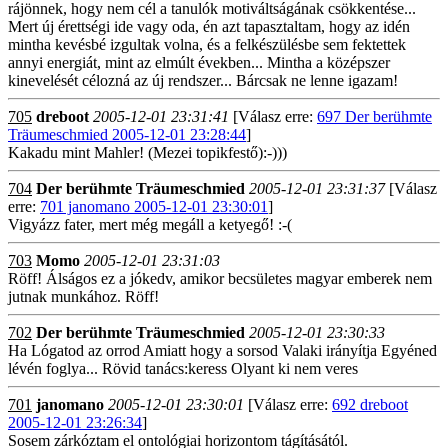
rájönnek, hogy nem cél a tanulók motiváltságának csökkentése...
Mert új érettségi ide vagy oda, én azt tapasztaltam, hogy az idén
mintha kevésbé izgultak volna, és a felkészülésbe sem fektettek
annyi energiát, mint az elmúlt években... Mintha a középszer
kinevelését célozná az új rendszer... Bárcsak ne lenne igazam!
705
dreboot
2005-12-01 23:31:41
[Válasz erre:
697 Der berühmte
Träumeschmied 2005-12-01 23:28:44
]
Kakadu mint Mahler! (Mezei topikfestő):-)))
704
Der berühmte Träumeschmied
2005-12-01 23:31:37
[Válasz
erre:
701 janomano 2005-12-01 23:30:01
]
Vigyázz fater, mert még megáll a ketyegő! :-(
703
Momo
2005-12-01 23:31:03
Röff! Álságos ez a jókedv, amikor becsületes magyar emberek nem
jutnak munkához. Röff!
702
Der berühmte Träumeschmied
2005-12-01 23:30:33
Ha Lógatod az orrod Amiatt hogy a sorsod Valaki irányítja Egyéned
lévén foglya... Rövid tanács:keress Olyant ki nem veres
701
janomano
2005-12-01 23:30:01
[Válasz erre:
692 dreboot
2005-12-01 23:26:34
]
Sosem zárkóztam el ontológiai horizontom tágításától.