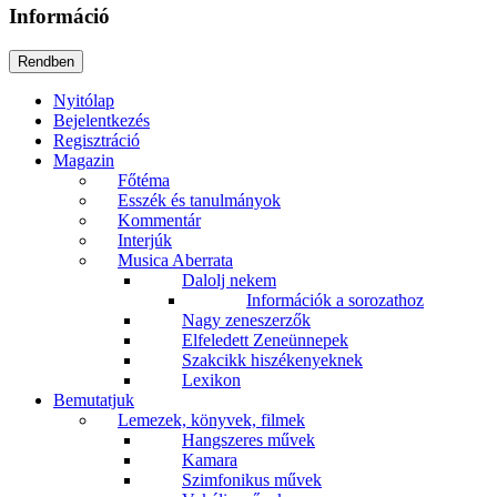
Információ
Nyitólap
Bejelentkezés
Regisztráció
Magazin
Főtéma
Esszék és tanulmányok
Kommentár
Interjúk
Musica Aberrata
Dalolj nekem
Információk a sorozathoz
Nagy zeneszerzők
Elfeledett Zeneünnepek
Szakcikk hiszékenyeknek
Lexikon
Bemutatjuk
Lemezek, könyvek, filmek
Hangszeres művek
Kamara
Szimfonikus művek