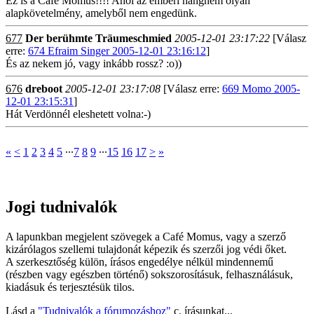
Ez is a Café Momus!!!! Ahol az emberi hangnem olyan
alapkövetelmény, amelyből nem engedünk.
677
Der berühmte Träumeschmied
2005-12-01 23:17:22
[Válasz
erre:
674 Efraim Singer 2005-12-01 23:16:12
]
És az nekem jó, vagy inkább rossz? :o))
676
dreboot
2005-12-01 23:17:08
[Válasz erre:
669 Momo 2005-
12-01 23:15:31
]
Hát Verdönnél eleshetett volna:-)
«
<
1
2
3
4
5
∙∙∙
7
8
9
∙∙∙
15
16
17
>
»
Jogi tudnivalók
A lapunkban megjelent szövegek a Café Momus, vagy a szerző
kizárólagos szellemi tulajdonát képezik és szerzői jog védi őket.
A szerkesztőség külön, írásos engedélye nélkül mindennemű
(részben vagy egészben történő) sokszorosításuk, felhasználásuk,
kiadásuk és terjesztésük tilos.
Lásd a
"Tudnivalók a fórumozáshoz"
c. írásunkat...