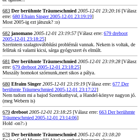
683
Der berühmte Träumeschmied
2005-12-01 23:20:16
[Válasz
erre:
680 Efraim Singer 2005-12-01 23:19:19
]
Most 2005-ig ezt játszuk? :o)
682
janomano
2005-12-01 23:19:57
[Válasz erre:
679 dreboot
2005-12-01 23:18:25
]
Szerintem szalagtovábbítási problémái vannak. Nekem is voltak, de
felírtak rá valami kicsi, sárga gyógyszert és elmúlt.
681
Der berühmte Träumeschmied
2005-12-01 23:19:28
[Válasz
erre:
679 dreboot 2005-12-01 23:18:25
]
Muszály homokot szórnunk,mert sikos a pálya.
680
Efraim Singer
2005-12-01 23:19:19
[Válasz erre:
677 Der
berühmte Träumeschmied 2005-12-01 23:17:22
]
Nem tudom mi a bajod Szentkuthyval, a Handel-könyve nagyon jó.
(meg Webern is)
679
dreboot
2005-12-01 23:18:25
[Válasz erre:
663 Der berühmte
Träumeschmied 2005-12-01 23:14:06
]
Hold -on?:-)
678
Der berühmte Träumeschmied
2005-12-01 23:18:20