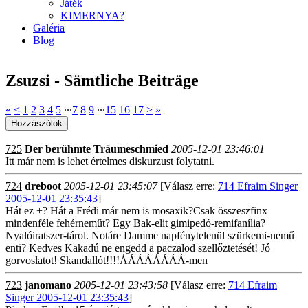
Játék
KIMERNYA?
Galéria
Blog
Zsuzsi - Sämtliche Beiträge
«
<
1
2
3
4
5
∙∙∙
7
8
9
∙∙∙
15
16
17
>
»
725
Der berühmte Träumeschmied
2005-12-01 23:46:01
Itt már nem is lehet értelmes diskurzust folytatni.
724
dreboot
2005-12-01 23:45:07
[Válasz erre:
714 Efraim Singer
2005-12-01 23:35:43
]
Hát ez +? Hát a Frédi már nem is mosaxik?Csak összeszfinx
mindenféle fehérneműt? Egy Bak-elit gimipedó-remifanília?
Nyalóiratszer-tárol. Notáre Damme napfénytelenül szürkemi-nemű
enti? Kedves Kakadú ne engedd a paczalod szellőztetését! Jó
gorvoslatot! Skandallót!!!!ÁÁÁÁÁÁÁÁ-men
723
janomano
2005-12-01 23:43:58
[Válasz erre:
714 Efraim
Singer 2005-12-01 23:35:43
]