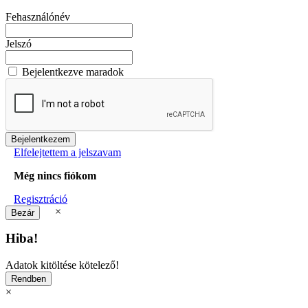
Fehasználónév
Jelszó
Bejelentkezve maradok
Elfelejtettem a jelszavam
Még nincs fiókom
Regisztráció
×
Hiba!
Adatok kitöltése kötelező!
×