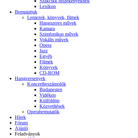
Szakcikk hiszékenyeknek
Lexikon
Bemutatjuk
Lemezek, könyvek, filmek
Hangszeres művek
Kamara
Szimfonikus művek
Vokális művek
Opera
Jazz
Egyéb
Filmek
Könyvek
CD-ROM
Hangversenyek
Koncertbeszámolók
Budapesten
Vidéken
Külföldön
Közvetítések
Operabemutatók
Hírek
Fórum
Ajánló
Feladványok