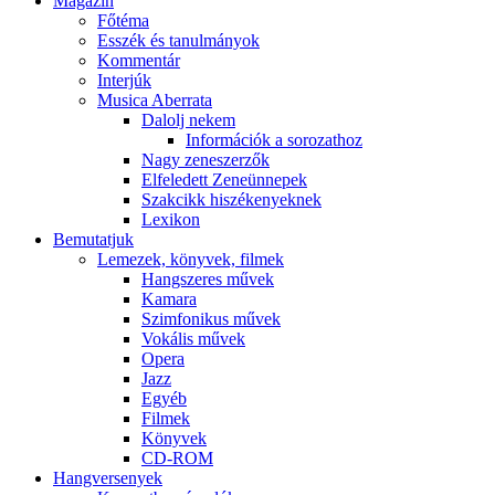
Magazin
Főtéma
Esszék és tanulmányok
Kommentár
Interjúk
Musica Aberrata
Dalolj nekem
Információk a sorozathoz
Nagy zeneszerzők
Elfeledett Zeneünnepek
Szakcikk hiszékenyeknek
Lexikon
Bemutatjuk
Lemezek, könyvek, filmek
Hangszeres művek
Kamara
Szimfonikus művek
Vokális művek
Opera
Jazz
Egyéb
Filmek
Könyvek
CD-ROM
Hangversenyek