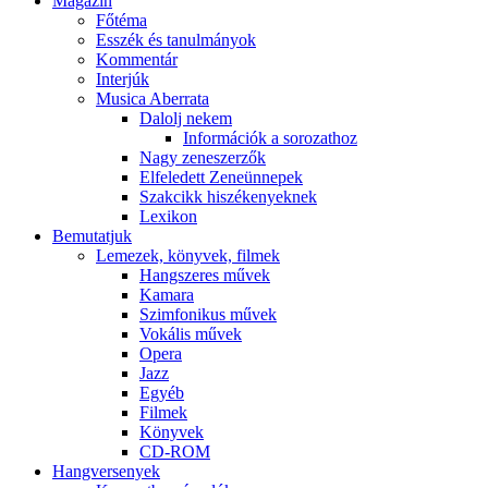
Magazin
Főtéma
Esszék és tanulmányok
Kommentár
Interjúk
Musica Aberrata
Dalolj nekem
Információk a sorozathoz
Nagy zeneszerzők
Elfeledett Zeneünnepek
Szakcikk hiszékenyeknek
Lexikon
Bemutatjuk
Lemezek, könyvek, filmek
Hangszeres művek
Kamara
Szimfonikus művek
Vokális művek
Opera
Jazz
Egyéb
Filmek
Könyvek
CD-ROM
Hangversenyek