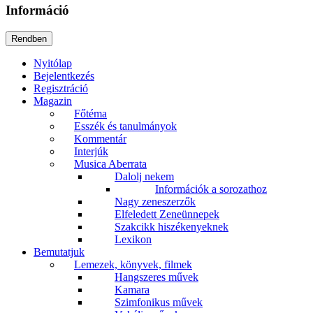
Információ
Nyitólap
Bejelentkezés
Regisztráció
Magazin
Főtéma
Esszék és tanulmányok
Kommentár
Interjúk
Musica Aberrata
Dalolj nekem
Információk a sorozathoz
Nagy zeneszerzők
Elfeledett Zeneünnepek
Szakcikk hiszékenyeknek
Lexikon
Bemutatjuk
Lemezek, könyvek, filmek
Hangszeres művek
Kamara
Szimfonikus művek