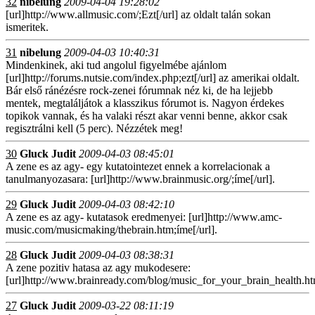
32
nibelung
2009-04-04 19:28:02
[url]http://www.allmusic.com/;Ezt[/url] az oldalt talán sokan
ismeritek.
31
nibelung
2009-04-03 10:40:31
Mindenkinek, aki tud angolul figyelmébe ajánlom
[url]http://forums.nutsie.com/index.php;ezt[/url] az amerikai oldalt.
Bár első ránézésre rock-zenei fórumnak néz ki, de ha lejjebb
mentek, megtaláljátok a klasszikus fórumot is. Nagyon érdekes
topikok vannak, és ha valaki részt akar venni benne, akkor csak
regisztrálni kell (5 perc). Nézzétek meg!
30
Gluck Judit
2009-04-03 08:45:01
A zene es az agy- egy kutatointezet ennek a korrelacionak a
tanulmanyozasara: [url]http://www.brainmusic.org/;íme[/url].
29
Gluck Judit
2009-04-03 08:42:10
A zene es az agy- kutatasok eredmenyei: [url]http://www.amc-
music.com/musicmaking/thebrain.htm;íme[/url].
28
Gluck Judit
2009-04-03 08:38:31
A zene pozitiv hatasa az agy mukodesere:
[url]http://www.brainready.com/blog/music_for_your_brain_health.htm
27
Gluck Judit
2009-03-22 08:11:19