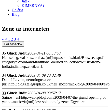
Játék
KIMERNYA?
Galéria
Blog
Zene az interneten
«
<
1
2
3
4
35
Gluck Judit
2009-04-11 08:58:53
Ha esetleg, valaki szereti az [url]http://sounds.bl.uk/Browse.aspx?
category=World-and-traditional-music&collection=Music-from-
India;indiai nepzenet[/url].
34
Gluck Judit
2009-04-09 20:32:48
Daniel Levitin, neurologus a zene
[url]http://blogs.telegraph.co.uk/neil_mccormick/blog/2009/04/09/evol
33
Gluck Judit
2009-04-08 08:57:17
Sajnos- [url]http://ycorpblog.com/2009/04/07/the-grand-opening-of-
yahoo-music/;itt[/url] lesz sok komoly zene. Egyelore....