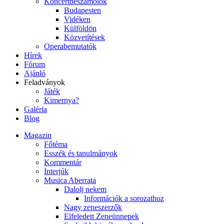
Koncertbeszámolók
Budapesten
Vidéken
Külföldön
Közvetítések
Operabemutatók
Hírek
Fórum
Ajánló
Feladványok
Játék
Kimernya?
Galéria
Blog
Magazin
Főtéma
Esszék és tanulmányok
Kommentár
Interjúk
Musica Aberrata
Dalolj nekem
Információk a sorozathoz
Nagy zeneszerzők
Elfeledett Zeneünnepek