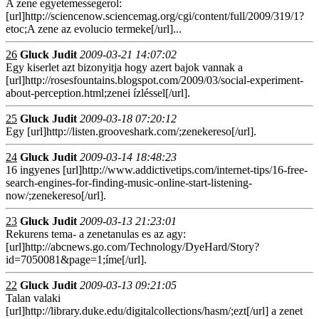
A zene egyetemessegerol:
[url]http://sciencenow.sciencemag.org/cgi/content/full/2009/319/1?
etoc;A zene az evolucio termeke[/url]...
26
Gluck Judit
2009-03-21 14:07:02
Egy kiserlet azt bizonyitja hogy azert bajok vannak a
[url]http://rosesfountains.blogspot.com/2009/03/social-experiment-
about-perception.html;zenei ízléssel[/url].
25
Gluck Judit
2009-03-18 07:20:12
Egy [url]http://listen.grooveshark.com/;zenekereso[/url].
24
Gluck Judit
2009-03-14 18:48:23
16 ingyenes [url]http://www.addictivetips.com/internet-tips/16-free-
search-engines-for-finding-music-online-start-listening-
now/;zenekereso[/url].
23
Gluck Judit
2009-03-13 21:23:01
Rekurens tema- a zenetanulas es az agy:
[url]http://abcnews.go.com/Technology/DyeHard/Story?
id=7050081&page=1;íme[/url].
22
Gluck Judit
2009-03-13 09:21:05
Talan valaki
[url]http://library.duke.edu/digitalcollections/hasm/;ezt[/url] a zenet