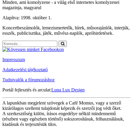
Minden, ami komolyzene - a világ első internetes komolyzenei
magazinja, magyarul
Alapítva: 1998. október 1.
Koncertbeszámolók, lemezismertetők, hírek, műsorajánlók, interjúk,
esszék, publicisztika, játék, művész-naplók, apróhirdetések.
Impresszum
Adatkezelési tájékoztató
Tudnivalók a fórumozáshoz
Portál fejlesztés és arculat:
Luna Lux Design
A lapunkban megjelent szövegek a Café Momus, vagy a szerző
kizárólagos szellemi tulajdonát képezik és szerzői jog védi őket.
A szerkesztőség külön, írásos engedélye nélkül mindennemű
(részben vagy egészben történő) sokszorosításuk, felhasználásuk,
kiadásuk és terjesztésük tilos.