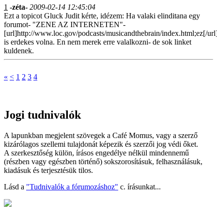
1
-zéta-
2009-02-14 12:45:04
Ezt a topicot Gluck Judit kérte, idézem: Ha valaki elinditana egy
forumot- "ZENE AZ INTERNETEN"-
[url]http://www.loc.gov/podcasts/musicandthebrain/index.html;ez[/url
is erdekes volna. En nem merek erre valalkozni- de sok linket
kuldenek.
«
<
1
2
3
4
Jogi tudnivalók
A lapunkban megjelent szövegek a Café Momus, vagy a szerző
kizárólagos szellemi tulajdonát képezik és szerzői jog védi őket.
A szerkesztőség külön, írásos engedélye nélkül mindennemű
(részben vagy egészben történő) sokszorosításuk, felhasználásuk,
kiadásuk és terjesztésük tilos.
Lásd a
"Tudnivalók a fórumozáshoz"
c. írásunkat...