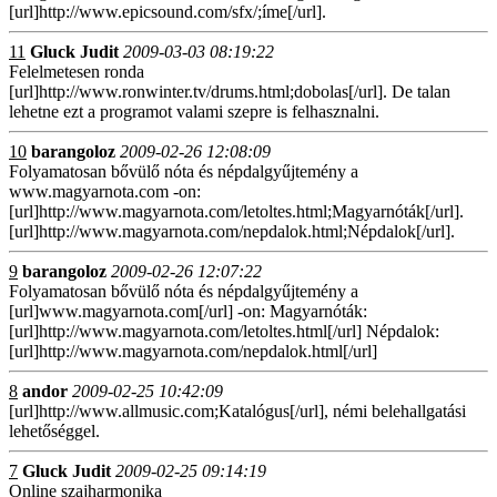
[url]http://www.epicsound.com/sfx/;íme[/url].
11
Gluck Judit
2009-03-03 08:19:22
Felelmetesen ronda
[url]http://www.ronwinter.tv/drums.html;dobolas[/url]. De talan
lehetne ezt a programot valami szepre is felhasznalni.
10
barangoloz
2009-02-26 12:08:09
Folyamatosan bővülő nóta és népdalgyűjtemény a
www.magyarnota.com -on:
[url]http://www.magyarnota.com/letoltes.html;Magyarnóták[/url].
[url]http://www.magyarnota.com/nepdalok.html;Népdalok[/url].
9
barangoloz
2009-02-26 12:07:22
Folyamatosan bővülő nóta és népdalgyűjtemény a
[url]www.magyarnota.com[/url] -on: Magyarnóták:
[url]http://www.magyarnota.com/letoltes.html[/url] Népdalok:
[url]http://www.magyarnota.com/nepdalok.html[/url]
8
andor
2009-02-25 10:42:09
[url]http://www.allmusic.com;Katalógus[/url], némi belehallgatási
lehetőséggel.
7
Gluck Judit
2009-02-25 09:14:19
Online szajharmonika