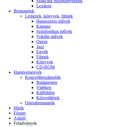
Szakcikk hiszékenyeknek
Lexikon
Bemutatjuk
Lemezek, könyvek, filmek
Hangszeres művek
Kamara
Szimfonikus művek
Vokális művek
Opera
Jazz
Egyéb
Filmek
Könyvek
CD-ROM
Hangversenyek
Koncertbeszámolók
Budapesten
Vidéken
Külföldön
Közvetítések
Operabemutatók
Hírek
Fórum
Ajánló
Feladványok