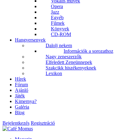
Vokális művek
Opera
Jazz
Egyéb
Filmek
Könyvek
CD-ROM
Hangversenyek
Dalolj nekem
Információk a sorozathoz
Nagy zeneszerzők
Elfeledett Zeneünnepek
Szakcikk hiszékenyeknek
Lexikon
Hírek
Fórum
Ajánló
Játék
Kimernya?
Galéria
Blog
Bejelentkezés
Regisztráció