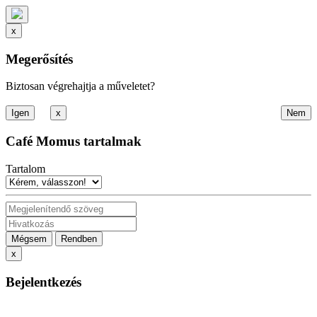
x
Megerősítés
Biztosan végrehajtja a műveletet?
x
Café Momus tartalmak
Tartalom
Mégsem
Rendben
x
Bejelentkezés