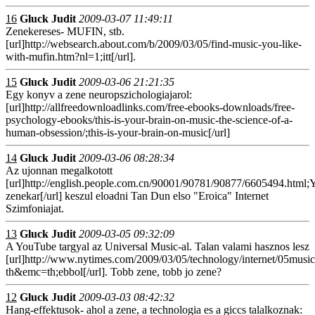
16
Gluck Judit
2009-03-07 11:49:11
Zenekereses- MUFIN, stb.
[url]http://websearch.about.com/b/2009/03/05/find-music-you-like-
with-mufin.htm?nl=1;itt[/url].
15
Gluck Judit
2009-03-06 21:21:35
Egy konyv a zene neuropszichologiajarol:
[url]http://allfreedownloadlinks.com/free-ebooks-downloads/free-
psychology-ebooks/this-is-your-brain-on-music-the-science-of-a-
human-obsession/;this-is-your-brain-on-music[/url]
14
Gluck Judit
2009-03-06 08:28:34
Az ujonnan megalkotott
[url]http://english.people.com.cn/90001/90781/90877/6605494.html
zenekar[/url] keszul eloadni Tan Dun elso "Eroica" Internet
Szimfoniajat.
13
Gluck Judit
2009-03-05 09:32:09
A YouTube targyal az Universal Music-al. Talan valami hasznos lesz
[url]http://www.nytimes.com/2009/03/05/technology/internet/05music
th&emc=th;ebbol[/url]. Tobb zene, tobb jo zene?
12
Gluck Judit
2009-03-03 08:42:32
Hang-effektusok- ahol a zene, a technologia es a giccs talalkoznak: