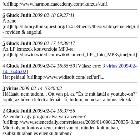
[url]http://www.harmonicaacademy.com/;kurzus[/url].
6
Gluck Judit
2009-02-18 09:27:11
A zene
[url]http://library.thinkquest.org/15413/theory/theory.htm;elmelete[/url
- roviden & angolul.
5
Gluck Judit
2009-02-17 14:39:17
Az LP lemezek konverzioja MP3-ra:
[url]http://howto.wired.com/wiki/Convert_LPs_Into_MP3s;íme[/url].
4
Gluck Judit
2009-02-14 16:55:50
[Válasz erre:
3 virius 2009-02-
14 16:46:02
]
Hat peldaul [url]http://www.widisoft.com/;ez[/url]...
3
virius
2009-02-14 16:46:02
Hááááát, nem tudom... Ott van pl. az "És te mit láttál a youtube-on?"
topik, az bőven lefedi a témát. Jó, tudom, nemcsak a tubus létezik...
2
Gluck Judit
2009-02-14 16:37:56
Az emberi agy programalva van a zenere?
[url]http://www.sciencedaily.com/releases/2009/01/090127083540.htm
Miert olyan fontos a zene, miert van ott minden kulturaban,
szubkulturaban es ellenkulturaban?