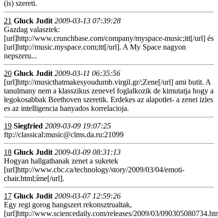
(is) szereti.
21
Gluck Judit
2009-03-13 07:39:28
Gazdag valasztek:
[url]http://www.crunchbase.com/company/myspace-music;itt[/url] és
[url]http://music.myspace.com;itt[/url]. A My Space nagyon
nepszeru...
20
Gluck Judit
2009-03-11 06:35:56
[url]http://musicthatmakesyoudumb.virgil.gr/;Zene[/url] ami butit. A
tanulmany nem a klasszikus zenevel foglalkozik de kimutatja hogy a
legokosabbak Beethoven szeretik. Erdekes az alapotlet- a zenei izles
es az intelligencia hanyados korrelacioja.
19
Siegfried
2009-03-09 19:07:25
ftp://classical:music@clms.da.ru:21099
18
Gluck Judit
2009-03-09 08:31:13
Hogyan hallgathanak zenet a suketek
[url]http://www.cbc.ca/technology/story/2009/03/04/emoti-
chair.html;íme[/url].
17
Gluck Judit
2009-03-07 12:59:26
Egy regi gorog hangszert rekonsztrualtak,
[url]http://www.sciencedaily.com/releases/2009/03/090305080734.htm