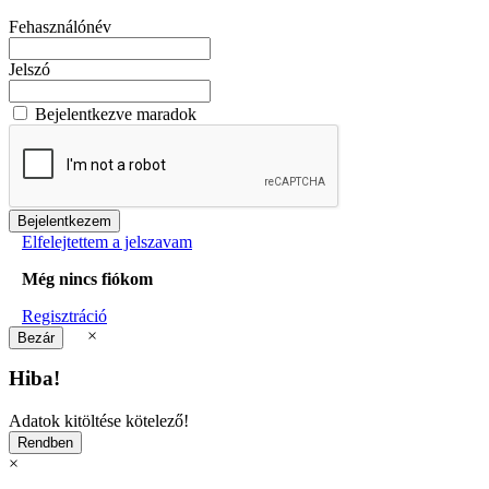
Fehasználónév
Jelszó
Bejelentkezve maradok
Elfelejtettem a jelszavam
Még nincs fiókom
Regisztráció
×
Hiba!
Adatok kitöltése kötelező!
×