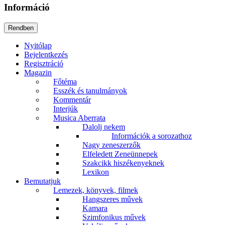
Információ
Nyitólap
Bejelentkezés
Regisztráció
Magazin
Főtéma
Esszék és tanulmányok
Kommentár
Interjúk
Musica Aberrata
Dalolj nekem
Információk a sorozathoz
Nagy zeneszerzők
Elfeledett Zeneünnepek
Szakcikk hiszékenyeknek
Lexikon
Bemutatjuk
Lemezek, könyvek, filmek
Hangszeres művek
Kamara
Szimfonikus művek