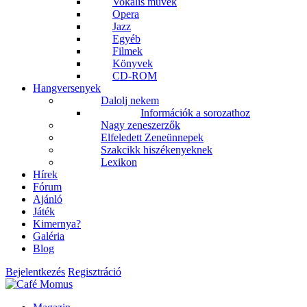
Vokális művek
Opera
Jazz
Egyéb
Filmek
Könyvek
CD-ROM
Hangversenyek
Dalolj nekem
Információk a sorozathoz
Nagy zeneszerzők
Elfeledett Zeneünnepek
Szakcikk hiszékenyeknek
Lexikon
Hírek
Fórum
Ajánló
Játék
Kimernya?
Galéria
Blog
Bejelentkezés
Regisztráció