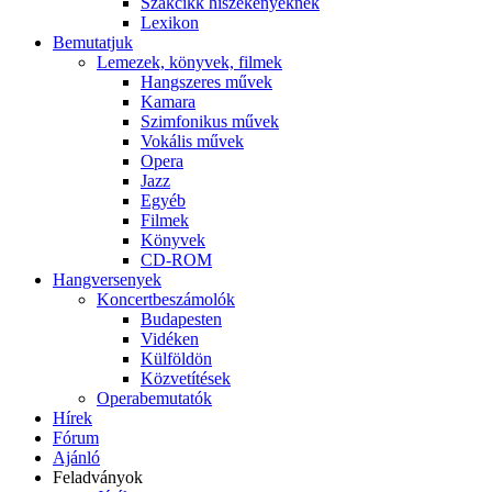
Szakcikk hiszékenyeknek
Lexikon
Bemutatjuk
Lemezek, könyvek, filmek
Hangszeres művek
Kamara
Szimfonikus művek
Vokális művek
Opera
Jazz
Egyéb
Filmek
Könyvek
CD-ROM
Hangversenyek
Koncertbeszámolók
Budapesten
Vidéken
Külföldön
Közvetítések
Operabemutatók
Hírek
Fórum
Ajánló
Feladványok