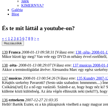
Játék
KIMERNYA?
Galéria
Blog
És te mit láttál a youtube-on?
«
<
1
2
3
4
5
6
7
8
9
>
»
139
Franca
2008-01-13 09:58:31
[Válasz erre:
138 -zéta- 2008-01-1
Mikor hízott így meg? Van vele egy DVD-m néhány évvel ezelőttről, o
138
-zéta-
2008-01-13 08:29:07
[Válasz erre:
137 musicus 2008-01-1
Akkor a terminológiádat átvéve: Alessandra Marc egy egész szekré
137
musicus
2008-01-13 00:54:26
[Válasz erre:
135 Kundry 2007-12
Kétajtós szekrény Pavarotti? (Sesto után szabadon: hmmmmm....) Ím
Csókária[/url] Ez a nő egy varázsló. Számít-e az, hogy hogy néz ki? Szá
külleme közti különbség. Az ária végén elhisszük neki (neki!!!), hogy 
136
eztnekem
2007-12-27 21:03:35
Helló! Bartók Eszter, ez a kis plázapiszok viselheti a nagy magyar ze