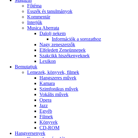
Magazin
Főtéma
Esszék és tanulmányok
Kommentár
Interjúk
Musica Aberrata
Dalolj nekem
Információk a sorozathoz
Nagy zeneszerzők
Elfeledett Zeneünnepek
Szakcikk hiszékenyeknek
Lexikon
Bemutatjuk
Lemezek, könyvek, filmek
Hangszeres művek
Kamara
Szimfonikus művek
Vokális művek
Opera
Jazz
Egyéb
Filmek
Könyvek
CD-ROM
Hangversenyek