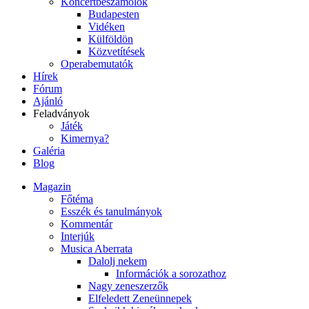
Koncertbeszámolók
Budapesten
Vidéken
Külföldön
Közvetítések
Operabemutatók
Hírek
Fórum
Ajánló
Feladványok
Játék
Kimernya?
Galéria
Blog
Magazin
Főtéma
Esszék és tanulmányok
Kommentár
Interjúk
Musica Aberrata
Dalolj nekem
Információk a sorozathoz
Nagy zeneszerzők
Elfeledett Zeneünnepek