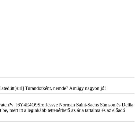
ted;itt[/url] Turandotként, nemde? Amúgy nagyon jó!
om/watch?v=j6Y4E4O9Sro;Jessye Norman Saint-Saens Sámson és Delila
be, mert itt a leginkább tettenérhető az ária tartalma és az előadó