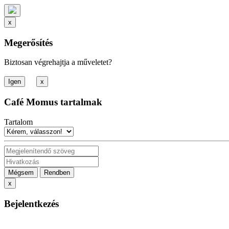
x
Megerősítés
Biztosan végrehajtja a műveletet?
x
Café Momus tartalmak
Tartalom
Mégsem
Rendben
x
Bejelentkezés