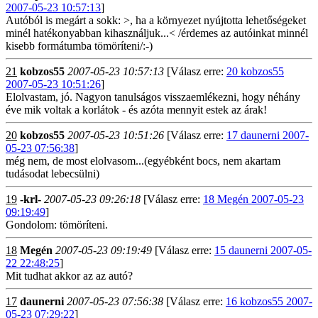
2007-05-23 10:57:13
]
Autóból is megárt a sokk: >, ha a környezet nyújtotta lehetőségeket
minél hatékonyabban kihasználjuk...< /érdemes az autóinkat minnél
kisebb formátumba tömöríteni/:-)
21
kobzos55
2007-05-23 10:57:13
[Válasz erre:
20 kobzos55
2007-05-23 10:51:26
]
Elolvastam, jó. Nagyon tanulságos visszaemlékezni, hogy néhány
éve mik voltak a korlátok - és azóta mennyit estek az árak!
20
kobzos55
2007-05-23 10:51:26
[Válasz erre:
17 daunerni 2007-
05-23 07:56:38
]
még nem, de most elolvasom...(egyébként bocs, nem akartam
tudásodat lebecsülni)
19
-krl-
2007-05-23 09:26:18
[Válasz erre:
18 Megén 2007-05-23
09:19:49
]
Gondolom: tömöríteni.
18
Megén
2007-05-23 09:19:49
[Válasz erre:
15 daunerni 2007-05-
22 22:48:25
]
Mit tudhat akkor az az autó?
17
daunerni
2007-05-23 07:56:38
[Válasz erre:
16 kobzos55 2007-
05-23 07:29:22
]