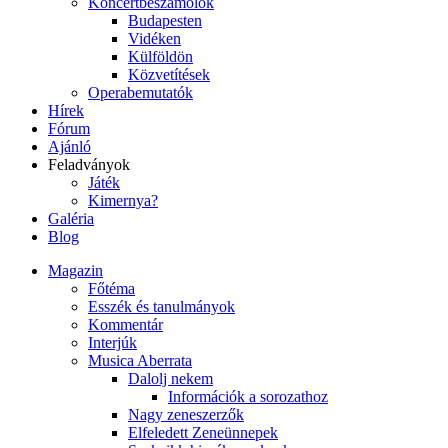
Koncertbeszámolók
Budapesten
Vidéken
Külföldön
Közvetítések
Operabemutatók
Hírek
Fórum
Ajánló
Feladványok
Játék
Kimernya?
Galéria
Blog
Magazin
Főtéma
Esszék és tanulmányok
Kommentár
Interjúk
Musica Aberrata
Dalolj nekem
Információk a sorozathoz
Nagy zeneszerzők
Elfeledett Zeneünnepek