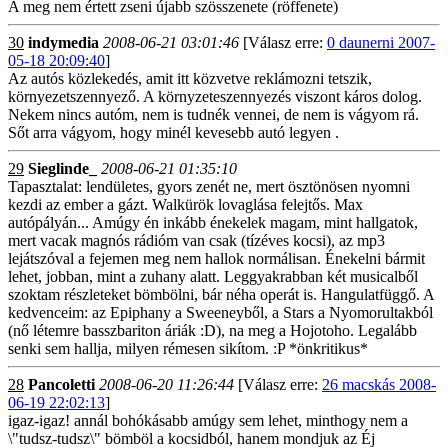
A meg nem értett zseni újabb szösszenete (röffenete)
30
indymedia
2008-06-21 03:01:46
[Válasz erre:
0 daunerni 2007-
05-18 20:09:40
]
Az autós közlekedés, amit itt közvetve reklámozni tetszik,
környezetszennyező. A környzeteszennyezés viszont káros dolog.
Nekem nincs autóm, nem is tudnék vennei, de nem is vágyom rá.
Sőt arra vágyom, hogy minél kevesebb autó legyen .
29
Sieglinde_
2008-06-21 01:35:10
Tapasztalat: lendületes, gyors zenét ne, mert ösztönösen nyomni
kezdi az ember a gázt. Walkürök lovaglása felejtős. Max
autópályán... Amúgy én inkább énekelek magam, mint hallgatok,
mert vacak magnós rádióm van csak (tízéves kocsi), az mp3
lejátszóval a fejemen meg nem hallok normálisan. Énekelni bármit
lehet, jobban, mint a zuhany alatt. Leggyakrabban két musicalből
szoktam részleteket bömbölni, bár néha operát is. Hangulatfüggő. A
kedvenceim: az Epiphany a Sweeneyből, a Stars a Nyomorultakból
(nő létemre basszbariton áriák :D), na meg a Hojotoho. Legalább
senki sem hallja, milyen rémesen sikítom. :P *önkritikus*
28
Pancoletti
2008-06-20 11:26:44
[Válasz erre:
26 macskás 2008-
06-19 22:02:13
]
igaz-igaz! annál bohókásabb amúgy sem lehet, minthogy nem a
\"tudsz-tudsz\" bömböl a kocsidból, hanem mondjuk az Éj