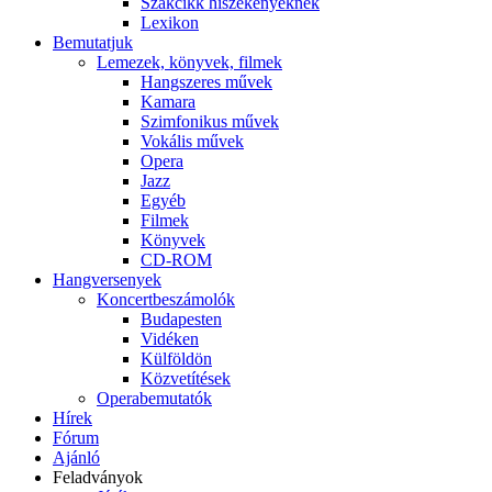
Szakcikk hiszékenyeknek
Lexikon
Bemutatjuk
Lemezek, könyvek, filmek
Hangszeres művek
Kamara
Szimfonikus művek
Vokális művek
Opera
Jazz
Egyéb
Filmek
Könyvek
CD-ROM
Hangversenyek
Koncertbeszámolók
Budapesten
Vidéken
Külföldön
Közvetítések
Operabemutatók
Hírek
Fórum
Ajánló
Feladványok