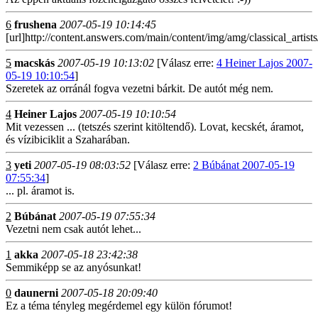
6
frushena
2007-05-19 10:14:45
[url]http://content.answers.com/main/content/img/amg/classical_artis
5
macskás
2007-05-19 10:13:02
[Válasz erre:
4 Heiner Lajos 2007-
05-19 10:10:54
]
Szeretek az orránál fogva vezetni bárkit. De autót még nem.
4
Heiner Lajos
2007-05-19 10:10:54
Mit vezessen ... (tetszés szerint kitöltendő). Lovat, kecskét, áramot,
és vízibiciklit a Szaharában.
3
yeti
2007-05-19 08:03:52
[Válasz erre:
2 Búbánat 2007-05-19
07:55:34
]
... pl. áramot is.
2
Búbánat
2007-05-19 07:55:34
Vezetni nem csak autót lehet...
1
akka
2007-05-18 23:42:38
Semmiképp se az anyósunkat!
0
daunerni
2007-05-18 20:09:40
Ez a téma tényleg megérdemel egy külön fórumot!