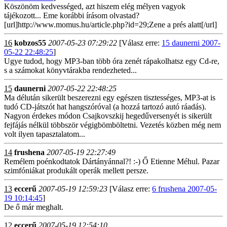
Köszönöm kedvességed, azt hiszem elég mélyen vagyok
tájékozott... Eme korábbi írásom olvastad?
[url]http://www.momus.hu/article.php?id=29;Zene a prés alatt[/url]
16
kobzos55
2007-05-23 07:29:22
[Válasz erre:
15 daunerni 2007-
05-22 22:48:25
]
Ugye tudod, hogy MP3-ban több óra zenét rápakolhatsz egy Cd-re,
s a számokat könyvtárakba rendezheted...
15
daunerni
2007-05-22 22:48:25
Ma délután sikerült beszerezni egy egészen tisztességes, MP3-at is
tudó CD-játszót hat hangszóróval (a hozzá tartozó autó ráadás).
Nagyon érdekes módon Csajkovszkij hegedűversenyét is sikerült
fejfájás nélkül többször végigbömböltetni. Vezetés közben még nem
volt ilyen tapasztalatom...
14
frushena
2007-05-19 22:27:49
Remélem poénkodtatok Dártányánnal?! :-) Ő Etienne Méhul. Pazar
szimfóniákat produkált operák mellett persze.
13
eccerű
2007-05-19 12:59:23
[Válasz erre:
6 frushena 2007-05-
19 10:14:45
]
De ő már meghalt.
12
eccerű
2007-05-19 12:54:10