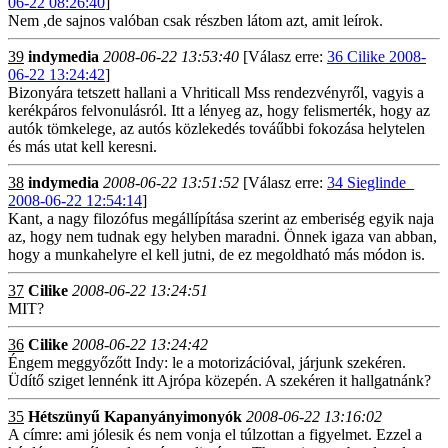
06-22 08:26:40
]
Nem ,de sajnos valóban csak részben látom azt, amit leírok.
39
indymedia
2008-06-22 13:53:40
[Válasz erre:
36 Cilike 2008-
06-22 13:24:42
]
Bizonyára tetszett hallani a Vhriticall Mss rendezvényről, vagyis a
kerékpáros felvonulásról. Itt a lényeg az, hogy felismerték, hogy az
autók tömkelege, az autós közlekedés továűbbi fokozása helytelen
és más utat kell keresni.
38
indymedia
2008-06-22 13:51:52
[Válasz erre:
34 Sieglinde_
2008-06-22 12:54:14
]
Kant, a nagy filozófus megállípítása szerint az emberiség egyik naja
az, hogy nem tudnak egy helyben maradni. Önnek igaza van abban,
hogy a munkahelyre el kell jutni, de ez megoldható más módon is.
37
Cilike
2008-06-22 13:24:51
MIT?
36
Cilike
2008-06-22 13:24:42
Éngem meggyőzőtt Indy: le a motorizációval, járjunk szekéren.
Üdítő sziget lennénk itt Ajrópa közepén. A szekéren it hallgatnánk?
35
Hétszünyű Kapanyányimonyók
2008-06-22 13:16:02
A címre: ami jólesik és nem vonja el túlzottan a figyelmet. Ezzel a