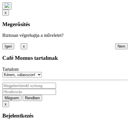
x
Megerősítés
Biztosan végrehajtja a műveletet?
x
Café Momus tartalmak
Tartalom
Mégsem
Rendben
x
Bejelentkezés