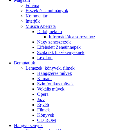
Magazin
Főtéma
Esszék és tanulmányok
Kommentár
Interjúk
Musica Aberrata
Dalolj nekem
Információk a sorozathoz
Nagy zeneszerzők
Elfeledett Zeneünnepek
Szakcikk hiszékenyeknek
Lexikon
Bemutatjuk
Lemezek, könyvek, filmek
Hangszeres művek
Kamara
Szimfonikus művek
Vokális művek
Opera
Jazz
Egyéb
Filmek
Könyvek
CD-ROM
Hangversenyek