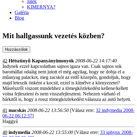
Játék
KIMERNYA?
Galéria
Blog
Mit hallgassunk vezetés közben?
42
Hétszünyű Kapanyányimonyók
2008-06-22 14:17:40
Indynek ezzel kapcsolatban sajnos igaza van. Csak sajnos sok
baromállat odaáig nem jutott el még agyilag, hogy ne dobja el a
műanyag palackot, meg zacskót az erdő közepén, gondoljuk, hogy
majd leteszik önként a kocsit, ezzel is kímélve a környezetet?
Másrészről viszont mindehhez a tömegközlekedést kellene/kellett
volna fejleszteni és nem visszafejleszteni. Nehezen várható el
bárkitől is, hogy a rossz tömegközlekedést válassza az autó helyett.
41
macskás
2008-06-22 13:56:50
[Válasz erre:
32 indymedia 2008-
06-22 06:12:37
]
Haggyá
40
indymedia
2008-06-22 13:55:00
[Válasz erre:
33 sphynx 2008-