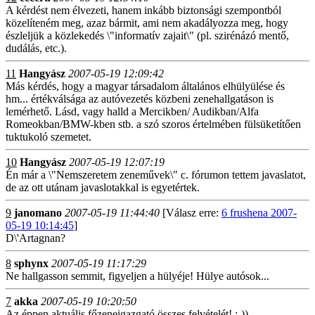
A kérdést nem élvezeti, hanem inkább biztonsági szempontból
közelíteném meg, azaz bármit, ami nem akadályozza meg, hogy
észleljük a közlekedés \"informatív zajait\" (pl. szirénázó mentő,
dudálás, etc.).
11
Hangyász
2007-05-19 12:09:42
Más kérdés, hogy a magyar társadalom általános elhülyülése és
hm... értékválsága az autóvezetés közbeni zenehallgatáson is
lemérhető. Lásd, vagy halld a Mercikben/ Audikban/Alfa
Romeokban/BMW-kben stb. a szó szoros értelmében fülsüketítően
tuktukoló szemetet.
10
Hangyász
2007-05-19 12:07:19
Én már a \"Nemszeretem zeneművek\" c. fórumon tettem javaslatot,
de az ott utánam javaslotakkal is egyetértek.
9
janomano
2007-05-19 11:44:40
[Válasz erre:
6 frushena 2007-
05-19 10:14:45
]
D\'Artagnan?
8
sphynx
2007-05-19 11:17:29
Ne hallgasson semmit, figyeljen a hülyéje! Hülye autósok...
7
akka
2007-05-19 10:20:50
Az éppen aktuális főzeneigazgató összes felvételét! :-))