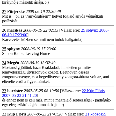
királynője második áriája. :-)
27
Fürjecske
2008-06-19 22:30:49
Mit is... pl. az \"anyósülésen\" helyet foglaló anyós végnélküli
pofázását...
26
macskás
2008-06-19 22:02:13
[Válasz erre:
25 sphynx 2008-
06-19 17:23:00
]
Karvezetés közben semmit nem tudok hallgatni:(
25
sphynx
2008-06-19 17:23:00
Simon Rattle: Leaving Home
24
Megén
2008-06-19 13:32:49
Mostanság jöttünk haza Krakkóból, hihetetlen primitív
lengyelországi útviszonyok között. Beethoven összes
zongoraversenye, és a hegedűverseny zongora-átirata volt az, ami
elterelte erről a figyelmünket.
23
barrister
2007-05-25 08:19:50
[Válasz erre:
22 Kúp Flóris
2007-05-23 21:41:20
]
és ehhez nem is kell más, mint a megfelelő sebbességel - padlógáz-
egy elég szilárd objektumnak hajtani:)
22
Kúp Flóris
2007-05-23 21:41:20
[Válasz erre:
21 kobzos55