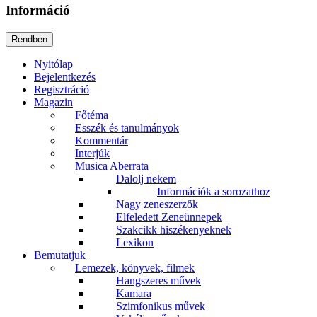
Információ
Nyitólap
Bejelentkezés
Regisztráció
Magazin
Főtéma
Esszék és tanulmányok
Kommentár
Interjúk
Musica Aberrata
Dalolj nekem
Információk a sorozathoz
Nagy zeneszerzők
Elfeledett Zeneünnepek
Szakcikk hiszékenyeknek
Lexikon
Bemutatjuk
Lemezek, könyvek, filmek
Hangszeres művek
Kamara
Szimfonikus művek