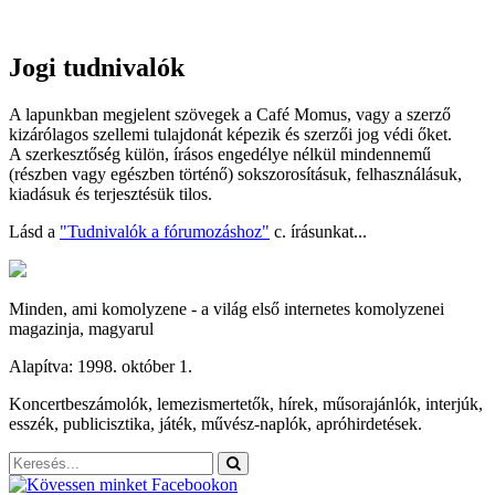
Jogi tudnivalók
A lapunkban megjelent szövegek a Café Momus, vagy a szerző
kizárólagos szellemi tulajdonát képezik és szerzői jog védi őket.
A szerkesztőség külön, írásos engedélye nélkül mindennemű
(részben vagy egészben történő) sokszorosításuk, felhasználásuk,
kiadásuk és terjesztésük tilos.
Lásd a
"Tudnivalók a fórumozáshoz"
c. írásunkat...
Minden, ami komolyzene - a világ első internetes komolyzenei
magazinja, magyarul
Alapítva: 1998. október 1.
Koncertbeszámolók, lemezismertetők, hírek, műsorajánlók, interjúk,
esszék, publicisztika, játék, művész-naplók, apróhirdetések.