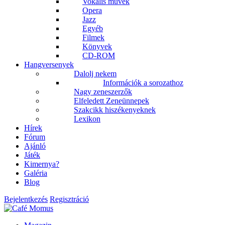
Vokális művek
Opera
Jazz
Egyéb
Filmek
Könyvek
CD-ROM
Hangversenyek
Dalolj nekem
Információk a sorozathoz
Nagy zeneszerzők
Elfeledett Zeneünnepek
Szakcikk hiszékenyeknek
Lexikon
Hírek
Fórum
Ajánló
Játék
Kimernya?
Galéria
Blog
Bejelentkezés
Regisztráció